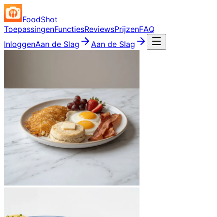
FoodShot
Toepassingen
Functies
Reviews
Prijzen
FAQ
Inloggen
Aan de Slag
Aan de Slag