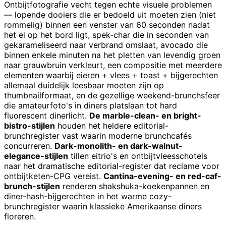
Ontbijtfotografie vecht tegen echte visuele problemen
— lopende dooiers die er bedoeld uit moeten zien (niet
rommelig) binnen een venster van 60 seconden nadat
het ei op het bord ligt, spek-char die in seconden van
gekarameliseerd naar verbrand omslaat, avocado die
binnen enkele minuten na het pletten van levendig groen
naar grauwbruin verkleurt, een compositie met meerdere
elementen waarbij eieren + vlees + toast + bijgerechten
allemaal duidelijk leesbaar moeten zijn op
thumbnailformaat, en de gezellige weekend-brunchsfeer
die amateurfoto's in diners platslaan tot hard
fluorescent dinerlicht.
De marble-clean- en bright-
bistro-stijlen
houden het heldere editorial-
brunchregister vast waarin moderne brunchcafés
concurreren.
Dark-monolith- en dark-walnut-
elegance-stijlen
tillen eitrio's en ontbijtvleesschotels
naar het dramatische editorial-register dat reclame voor
ontbijtketen-CPG vereist.
Cantina-evening- en red-caf-
brunch-stijlen
renderen shakshuka-koekenpannen en
diner-hash-bijgerechten in het warme cozy-
brunchregister waarin klassieke Amerikaanse diners
floreren.