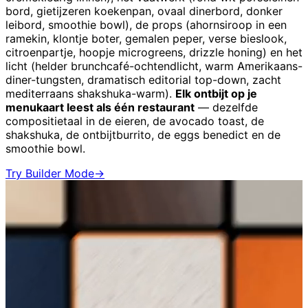
bord, gietijzeren koekenpan, ovaal dinerbord, donker
leibord, smoothie bowl), de props (ahornsiroop in een
ramekin, klontje boter, gemalen peper, verse bieslook,
citroenpartje, hoopje microgreens, drizzle honing) en het
licht (helder brunchcafé-ochtendlicht, warm Amerikaans-
diner-tungsten, dramatisch editorial top-down, zacht
mediterraans shakshuka-warm).
Elk ontbijt op je
menukaart leest als één restaurant
— dezelfde
compositietaal in de eieren, de avocado toast, de
shakshuka, de ontbijtburrito, de eggs benedict en de
smoothie bowl.
Try Builder Mode
→