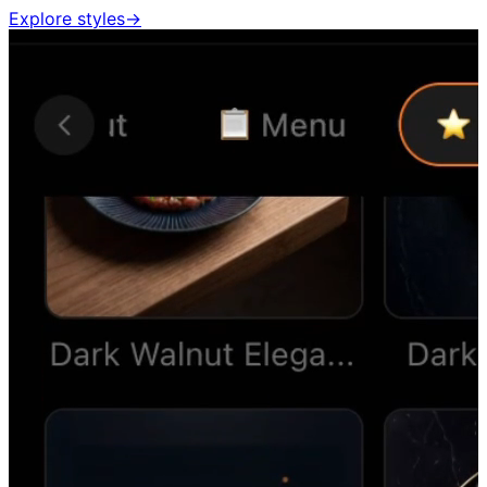
Explore styles
→