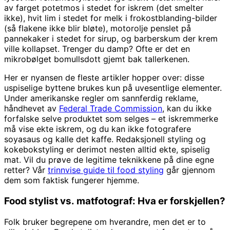
av farget potetmos i stedet for iskrem (det smelter
ikke), hvit lim i stedet for melk i frokostblanding-bilder
(så flakene ikke blir bløte), motorolje penslet på
pannekaker i stedet for sirup, og barberskum der krem
ville kollapset. Trenger du damp? Ofte er det en
mikrobølget bomullsdott gjemt bak tallerkenen.
Her er nyansen de fleste artikler hopper over: disse
uspiselige byttene brukes kun på uvesentlige elementer.
Under amerikanske regler om sannferdig reklame,
håndhevet av
Federal Trade Commission
, kan du ikke
forfalske selve produktet som selges – et iskremmerke
må vise ekte iskrem, og du kan ikke fotografere
soyasaus og kalle det kaffe. Redaksjonell styling og
kokebokstyling er derimot nesten alltid ekte, spiselig
mat. Vil du prøve de legitime teknikkene på dine egne
retter? Vår
trinnvise guide til food styling
går gjennom
dem som faktisk fungerer hjemme.
Food stylist vs. matfotograf: Hva er forskjellen?
Folk bruker begrepene om hverandre, men det er to