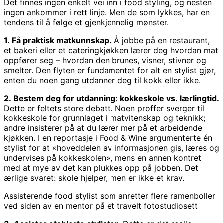
Det finnes ingen enkelt vei inn i food styling, og nesten
ingen ankommer i rett linje. Men de som lykkes, har en
tendens til å følge et gjenkjennelig mønster.
1. Få praktisk matkunnskap.
Å jobbe på en restaurant,
et bakeri eller et cateringkjøkken lærer deg hvordan mat
oppfører seg – hvordan den brunes, visner, stivner og
smelter. Den flyten er fundamentet for alt en stylist gjør,
enten du noen gang utdanner deg til kokk eller ikke.
2. Bestem deg for utdanning: kokkeskole vs. lærlingtid.
Dette er feltets store debatt. Noen proffer sverger til
kokkeskole for grunnlaget i matvitenskap og teknikk;
andre insisterer på at du lærer mer på et arbeidende
kjøkken. I en reportasje i Food & Wine argumenterte én
stylist for at «hoveddelen av informasjonen gis, læres og
undervises på kokkeskolen», mens en annen kontret
med at mye av det kan plukkes opp på jobben. Det
ærlige svaret: skole hjelper, men er ikke et krav.
Assisterende food stylist som anretter flere ramenboller
ved siden av en mentor på et travelt fotostudiosett