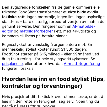
Den avgjørende forskjellen fra de gamle kommersielle
triksene: FoodShot transformerer et
ekte bilde av din
faktiske rett
. Ingen motorolje, ingen lim, ingen uspiselige
stand-ins – bare en ærlig, forbedret versjon av maten du
genuint serverer. Den fungerer som en
AI-matbilde-
editor
og
matbildeforbedrer
i ett, med 4K-utdata og
kommersiell lisens på betalte planer.
Regnestykket er vanskelig å argumentere mot. En
menneskelig stylist koster rundt $1 500 dagen;
FoodShot starter på $15/måned – eller $9/måned ved
årlig fakturering – for hele stylingverktøykassen. Se
prisplanene
, eller utforsk hvordan
AI-matfotografering
fungerer i praksis.
Hvordan leie inn en food stylist (tips,
kontrakter og forventninger)
Hvis prosjektet ditt faktisk krever et menneske, er det å
leie inn den rette en ferdighet i seg selv. Noen ting du
bør få på plass før du booker: