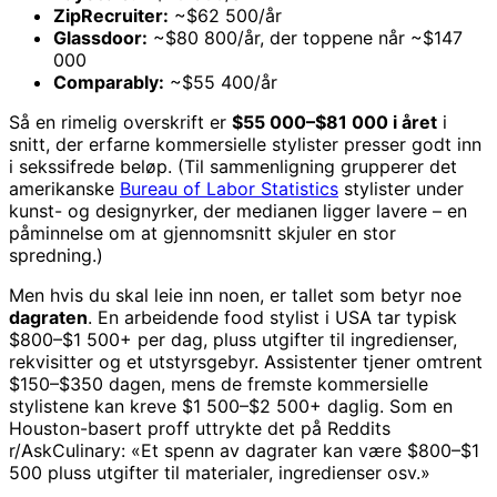
ZipRecruiter:
~$62 500/år
Glassdoor:
~$80 800/år, der toppene når ~$147
000
Comparably:
~$55 400/år
Så en rimelig overskrift er
$55 000–$81 000 i året
i
snitt, der erfarne kommersielle stylister presser godt inn
i sekssifrede beløp. (Til sammenligning grupperer det
amerikanske
Bureau of Labor Statistics
stylister under
kunst- og designyrker, der medianen ligger lavere – en
påminnelse om at gjennomsnitt skjuler en stor
spredning.)
Men hvis du skal leie inn noen, er tallet som betyr noe
dagraten
. En arbeidende food stylist i USA tar typisk
$800–$1 500+ per dag, pluss utgifter til ingredienser,
rekvisitter og et utstyrsgebyr. Assistenter tjener omtrent
$150–$350 dagen, mens de fremste kommersielle
stylistene kan kreve $1 500–$2 500+ daglig. Som en
Houston-basert proff uttrykte det på Reddits
r/AskCulinary: «Et spenn av dagrater kan være $800–$1
500 pluss utgifter til materialer, ingredienser osv.»