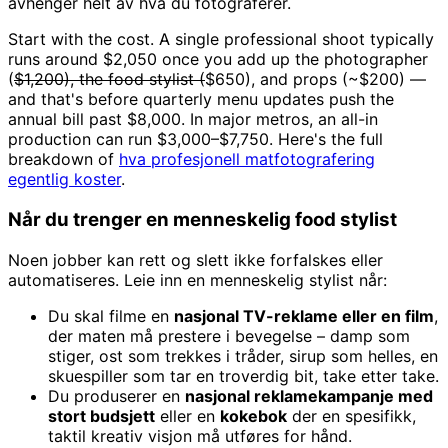
avhenger helt av hva du fotograferer.
Start with the cost. A single professional shoot typically
runs around $2,050 once you add up the photographer
(
$1,200), the food stylist (
$650), and props (~$200) —
and that's before quarterly menu updates push the
annual bill past $8,000. In major metros, an all-in
production can run $3,000–$7,750. Here's the full
breakdown of
hva profesjonell matfotografering
egentlig koster
.
Når du trenger en menneskelig food stylist
Noen jobber kan rett og slett ikke forfalskes eller
automatiseres. Leie inn en menneskelig stylist når:
Du skal filme en
nasjonal TV-reklame eller en film
,
der maten må prestere i bevegelse – damp som
stiger, ost som trekkes i tråder, sirup som helles, en
skuespiller som tar en troverdig bit, take etter take.
Du produserer en
nasjonal reklamekampanje med
stort budsjett
eller en
kokebok
der en spesifikk,
taktil kreativ visjon må utføres for hånd.