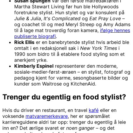
Susan Spungen
var den første matredaktøren i
Martha Stewart Living før hun ble Hollywoods
foretrukne stylist. Hun stylet og var konsulent på
Julie & Julia
,
It's Complicated
og
Eat Pray Love
–
og coachet til og med Meryl Streep og Amy Adams
til å lage mat troverdig foran kamera,
ifølge hennes
publiserte biografi
.
Rick Ellis
er en banebrytende stylist hvis arbeid ble
omtalt i en redaksjonell sak i
New York Times
i
1990 som bidro til å etablere food styling som et
anerkjent yrke.
Kimberly Espinel
representerer den moderne,
sosiale-medier-først-æraen – en stylist, fotograf og
pedagog kjent for varme, sesongbaserte bilder og
kunder som Waitrose og KitchenAid.
Trenger du egentlig en food stylist?
Hvis du driver en restaurant, en travel
kafé
eller en
voksende
matvaremerkevare
, her er spørsmålet
karriereguidene aldri tar opp: trenger du egentlig å leie
inn en? Det ærlige svaret er
noen ganger
– og det