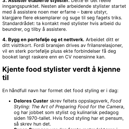
3. Assister etablerte stylister.
Dette er det reelle
inngangspunktet. Nesten alle arbeidende stylister startet
med å assistere noen mer erfarne – bære utstyr,
klargjøre flere eksemplarer og suge til seg fagets triks.
Standardrådet: ta kontakt med stylister hvis arbeid du
beundrer, og tilby å assistere.
4. Bygg en portefølje og et nettverk.
Arbeidet ditt er
ditt visittkort. Fordi bransjen drives av frilansrelasjoner,
vil en sterk portefølje pluss ekte forbindelser få deg
booket langt raskere enn en CV noensinne kan.
Kjente food stylister verdt å kjenne
til
En håndfull navn har formet det food styling er i dag:
Delores Custer
skrev feltets oppslagsverk,
Food
Styling: The Art of Preparing Food for the Camera
,
og har jobbet som stylist og kulinarisk pedagog
siden 1970-tallet. Hvis food styling har et pensum,
så skrev hun det.