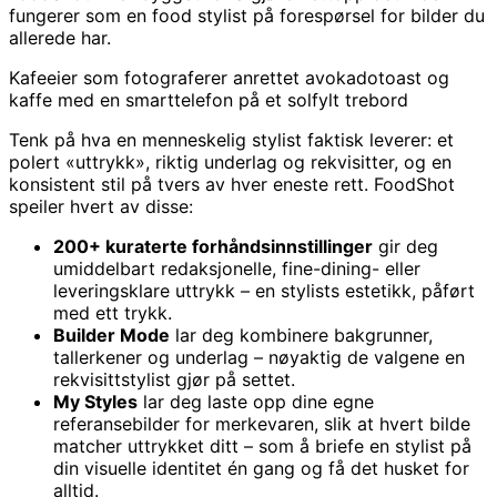
fungerer som en food stylist på forespørsel for bilder du
allerede har.
Kafeeier som fotograferer anrettet avokadotoast og
kaffe med en smarttelefon på et solfylt trebord
Tenk på hva en menneskelig stylist faktisk leverer: et
polert «uttrykk», riktig underlag og rekvisitter, og en
konsistent stil på tvers av hver eneste rett. FoodShot
speiler hvert av disse:
200+ kuraterte forhåndsinnstillinger
gir deg
umiddelbart redaksjonelle, fine-dining- eller
leveringsklare uttrykk – en stylists estetikk, påført
med ett trykk.
Builder Mode
lar deg kombinere bakgrunner,
tallerkener og underlag – nøyaktig de valgene en
rekvisittstylist gjør på settet.
My Styles
lar deg laste opp dine egne
referansebilder for merkevaren, slik at hvert bilde
matcher uttrykket ditt – som å briefe en stylist på
din visuelle identitet én gang og få det husket for
alltid.