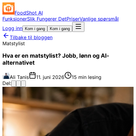
FoodShot AI
Funksjoner
Slik Fungerer Det
Priser
Vanlige spørsmål
Logg inn
Kom i gang
Kom i gang
Tilbake til bloggen
Matstylist
Hva er en matstylist? Jobb, lønn og AI-
alternativet
Ali Tanis
11. juni 2026
15 min lesing
Del: