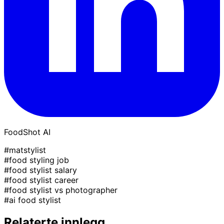
FoodShot AI
#matstylist
#food styling job
#food stylist salary
#food stylist career
#food stylist vs photographer
#ai food stylist
Relaterte innlegg