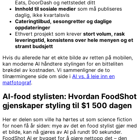
Eats, DoorDash og nettstedet ditt
Innhold til sosiale medier
som må publiseres
daglig, ikke kvartalsvis
Cateringtilbud, sesongretter og daglige
oppdateringer
Ethvert prosjekt som krever
stort volum, rask
leveringstid, konsistens over hele menyen og et
stramt budsjett
Hvis du allerede har et ekte bilde av retten på mobilen,
kan moderne AI håndtere stylingen for en bitteliten
brøkdel av kostnaden. Vi sammenligner de to
tilnærmingene side om side i
AI vs. å leie inn en
matfotograf
.
AI-food stylisten: Hvordan FoodShot
gjenskaper styling til $1 500 dagen
Her er delen som ville ha hørtes ut som science fiction
for noen få år siden: mye av det en food stylist gjør med
et bilde, kan nå gjøres av AI på rundt 90 sekunder.
FoodShot AI er bygget for å gjøre nettopp det – den