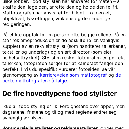
ulike jobber. Food stylisten har ansvaret for maten – å
skaffe den, lage den, anrette den og holde den feilfri.
Matfotografen har ansvaret for bildet – kameraet,
objektivet, lyssettingen, vinklene og den endelige
redigeringen.
På et lite opptak tar én person ofte begge rollene. På en
stor reklameproduksjon er de adskilte roller, vanligvis
supplert av en rekvisittstylist (som håndterer tallerkener,
tekstiler og underlag) og en art director (som eier
helhetsuttrykket). Stylisten rekker fotografen en perfekt
tallerken; fotografen sørger for at kameraet fanger den
perfekt. Hvis du spesifikt vurderer fotosiden, se vår
gjennomgang av
karriereveien som matfotograf
og
de
beste matfotografene å følge
.
De fire hovedtypene food stylister
Ikke all food styling er lik. Ferdighetene overlapper, men
dagratene, fristene og til og med reglene endrer seg
avhengig av nisjen.
Kommersielle stylister og reklamestylister
jobber med