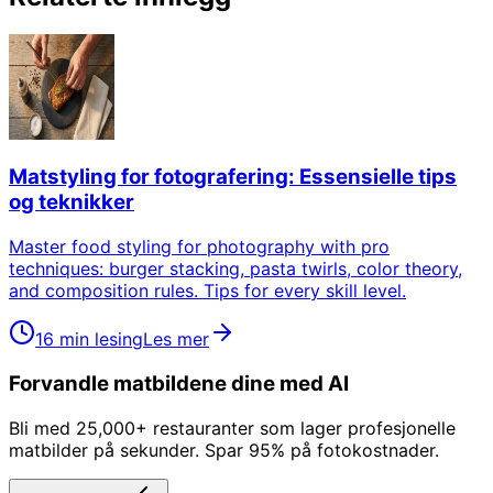
Matstyling for fotografering: Essensielle tips
og teknikker
Master food styling for photography with pro
techniques: burger stacking, pasta twirls, color theory,
and composition rules. Tips for every skill level.
16 min lesing
Les mer
Forvandle matbildene dine med AI
Bli med 25,000+ restauranter som lager profesjonelle
matbilder på sekunder. Spar 95% på fotokostnader.