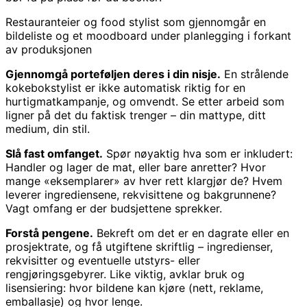
Restauranteier og food stylist som gjennomgår en
bildeliste og et moodboard under planlegging i forkant
av produksjonen
Gjennomgå porteføljen deres i din nisje.
En strålende
kokebokstylist er ikke automatisk riktig for en
hurtigmatkampanje, og omvendt. Se etter arbeid som
ligner på det du faktisk trenger – din mattype, ditt
medium, din stil.
Slå fast omfanget.
Spør nøyaktig hva som er inkludert:
Handler og lager de mat, eller bare anretter? Hvor
mange «eksemplarer» av hver rett klargjør de? Hvem
leverer ingrediensene, rekvisittene og bakgrunnene?
Vagt omfang er der budsjettene sprekker.
Forstå pengene.
Bekreft om det er en dagrate eller en
prosjektrate, og få utgiftene skriftlig – ingredienser,
rekvisitter og eventuelle utstyrs- eller
rengjøringsgebyrer. Like viktig, avklar bruk og
lisensiering: hvor bildene kan kjøre (nett, reklame,
emballasje) og hvor lenge.