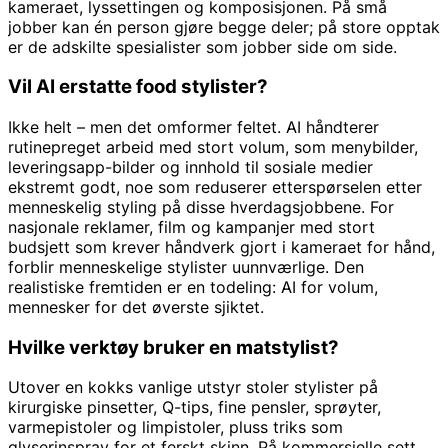
kameraet, lyssettingen og komposisjonen. På små
jobber kan én person gjøre begge deler; på store opptak
er de adskilte spesialister som jobber side om side.
Vil AI erstatte food stylister?
Ikke helt – men det omformer feltet. AI håndterer
rutinepreget arbeid med stort volum, som menybilder,
leveringsapp-bilder og innhold til sosiale medier
ekstremt godt, noe som reduserer etterspørselen etter
menneskelig styling på disse hverdagsjobbene. For
nasjonale reklamer, film og kampanjer med stort
budsjett som krever håndverk gjort i kameraet for hånd,
forblir menneskelige stylister uunnværlige. Den
realistiske fremtiden er en todeling: AI for volum,
mennesker for det øverste sjiktet.
Hvilke verktøy bruker en matstylist?
Utover en kokks vanlige utstyr stoler stylister på
kirurgiske pinsetter, Q-tips, fine pensler, sprøyter,
varmepistoler og limpistoler, pluss triks som
glyserinspray for et ferskt skinn. På kommersielle sett