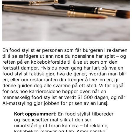
En food stylist er personen som får burgeren i reklamen
til å se saftigere ut enn noe du noensinne har spist – og
retten på en kokebokforside til å se ut som om den
fortsatt damper. Hvis du noen gang har lurt på hva en
food stylist faktisk gjør, hva de tjener, hvordan man blir
en, eller om restauranten din trenger å leie inn en, gir
denne guiden deg alle svarene på ett sted. Vi tar også
for oss noe karrieresidene hopper over: når en
menneskelig food stylist er verdt $1 500 dagen, og når
AI-matstyling gjør jobben for prisen av en lunsj.
Kort oppsummert:
En food stylist tilbereder
og iscenesetter mat slik at den ser
uimotståelig ut foran kamera – til reklame,
kokebøker, menyer og film. Amerikanske