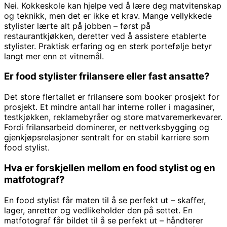
Nei. Kokkeskole kan hjelpe ved å lære deg matvitenskap
og teknikk, men det er ikke et krav. Mange vellykkede
stylister lærte alt på jobben – først på
restaurantkjøkken, deretter ved å assistere etablerte
stylister. Praktisk erfaring og en sterk portefølje betyr
langt mer enn et vitnemål.
Er food stylister frilansere eller fast ansatte?
Det store flertallet er frilansere som booker prosjekt for
prosjekt. Et mindre antall har interne roller i magasiner,
testkjøkken, reklamebyråer og store matvaremerkevarer.
Fordi frilansarbeid dominerer, er nettverksbygging og
gjenkjøpsrelasjoner sentralt for en stabil karriere som
food stylist.
Hva er forskjellen mellom en food stylist og en
matfotograf?
En food stylist får maten til å se perfekt ut – skaffer,
lager, anretter og vedlikeholder den på settet. En
matfotograf får bildet til å se perfekt ut – håndterer