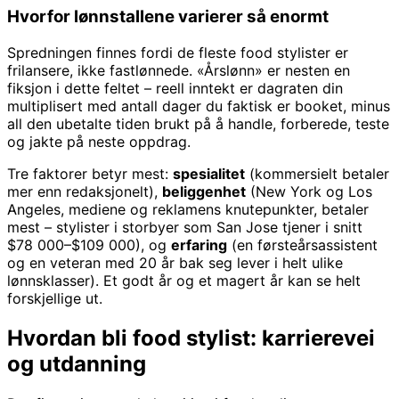
Hvorfor lønnstallene varierer så enormt
Spredningen finnes fordi de fleste food stylister er
frilansere, ikke fastlønnede. «Årslønn» er nesten en
fiksjon i dette feltet – reell inntekt er dagraten din
multiplisert med antall dager du faktisk er booket, minus
all den ubetalte tiden brukt på å handle, forberede, teste
og jakte på neste oppdrag.
Tre faktorer betyr mest:
spesialitet
(kommersielt betaler
mer enn redaksjonelt),
beliggenhet
(New York og Los
Angeles, mediene og reklamens knutepunkter, betaler
mest – stylister i storbyer som San Jose tjener i snitt
$78 000–$109 000), og
erfaring
(en førsteårsassistent
og en veteran med 20 år bak seg lever i helt ulike
lønnsklasser). Et godt år og et magert år kan se helt
forskjellige ut.
Hvordan bli food stylist: karrierevei
og utdanning