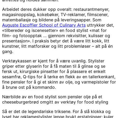
Arbeidet deres dukker opp overalt: restaurantmenyer,
magasinoppslag, kokebøker, TV-reklamer, filmscener,
matemballasje og bildene på leveringsapper. Som
Auguste Escoffier School of Culinary Arts
uttrykker det,
«tilbereder og iscenesetter» en food stylist «mat for
film- og fotoopptak … gjennom rekvisitter, kulisser og
presentasjon». I praksis betyr det å være litt kokk, litt
kunstner, litt matforsker og litt problemløser – alt på én
gang.
Verktøykassen er kjent for å være uvanlig. Stylister
griper etter glyserin for å få maten til å glinse og se
fersk ut, kirurgiske pinsetter for å plassere et enkelt
sesamfrø, Q-tips for å tørke en flekk av en tallerkenkant,
fine pensler for å gi et skinn av olje, og varmepistoler for
å brune ost på kommando.
Nærbilde av en food stylist som pensler olje på et
cheeseburgerbrød omgitt av verktøy for food styling
Så er det de legendariske triksene. For å slå klokka og
lyset har reklamestylister lenge brukt erstatninger: kuler