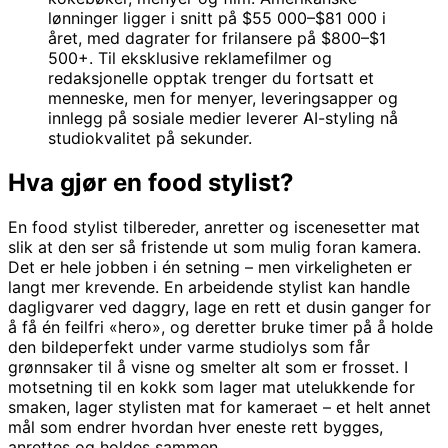
lønninger ligger i snitt på $55 000–$81 000 i
året, med dagrater for frilansere på $800–$1
500+. Til eksklusive reklamefilmer og
redaksjonelle opptak trenger du fortsatt et
menneske, men for menyer, leveringsapper og
innlegg på sosiale medier leverer AI-styling nå
studiokvalitet på sekunder.
Hva gjør en food stylist?
En food stylist tilbereder, anretter og iscenesetter mat
slik at den ser så fristende ut som mulig foran kamera.
Det er hele jobben i én setning – men virkeligheten er
langt mer krevende. En arbeidende stylist kan handle
dagligvarer ved daggry, lage en rett et dusin ganger for
å få én feilfri «hero», og deretter bruke timer på å holde
den bildeperfekt under varme studiolys som får
grønnsaker til å visne og smelter alt som er frosset. I
motsetning til en kokk som lager mat utelukkende for
smaken, lager stylisten mat for kameraet – et helt annet
mål som endrer hvordan hver eneste rett bygges,
anrettes og holdes sammen.