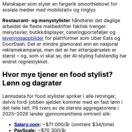
Matskaper som styler en fargerik smoothiebowl for
sosiale medier med mobilstativ og ringlys
Restaurant- og menystylister
håndterer det daglige
arbeidet de fleste matbedrifter faktisk trenger:
menytavler, butikkdisplayer, cateringporteføljer og
leveringsappbilder
for plattformer som Uber Eats og
DoorDash. Det er mindre glamorøst enn en nasjonal
reklamekampanje, men det er her etterspørselen er
størst – og, som vi skal se, der AI-styling fullstendig har
endret regnestykket.
Hvor mye tjener en food stylist?
Lønn og dagrater
Lønnsdata for food stylister spriker i alle retninger,
delvis fordi jobben sjelden kommer med en fast lønn i
det hele tatt. På tvers av de største aggregatorene i
2025–2026 lander gjennomsnittene omtrent slik:
Salary.com
:
~$71 000/år (omtrent $34/time)
PayScale:
~$70 300/år