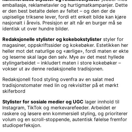
emballasje, reklametavler og hurtigmatkampanjer. Dette
er den best betalte delen av feltet – og den der de
uspiselige triksene lever, fordi ett enkelt bilde kan kjøre
nasjonalt i årevis. Presisjon er alt når en burger må se
identisk ut over hundre bilder.
Redaksjonelle stylister og kokebokstylister
styler for
magasiner, oppskriftssider og kokebøker. Estetikken her
heller mot det naturlige og «ærlige», fordi maten er ekte
og leserne skal lage den selv. Mye av det mest hyllede
stylingarbeidet – inkludert maten i store kokebøker –
vokser ut av denne redaksjonelle tradisjonen.
Redaksjonell food styling ovenfra av en salat med
tradisjonstomater med lin og rekvisitter på et mørkt
skiferbord
Stylister for sosiale medier og UGC
lager innhold til
Instagram, TikTok og merkevarefeeder. Arbeidet er
raskere og løsere enn kommersiell styling, og prioriterer
volum og en scroll-stoppende, autentisk følelse fremfor
studioperfeksjon.