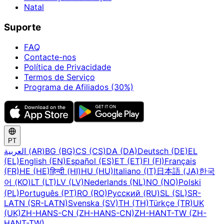
Natal
Suporte
FAQ
Contacte-nos
Política de Privacidade
Termos de Serviço
Programa de Afiliados (30%)
PT
العربية (AR)
BG (BG)
CS (CS)
DA (DA)
Deutsch (DE)
EL
(EL)
English (EN)
Español (ES)
ET (ET)
FI (FI)
Français
(FR)
HE (HE)
हिन्दी (HI)
HU (HU)
Italiano (IT)
日本語 (JA)
한국
어 (KO)
LT (LT)
LV (LV)
Nederlands (NL)
NO (NO)
Polski
(PL)
Português (PT)
RO (RO)
Русский (RU)
SL (SL)
SR-
LATN (SR-LATN)
Svenska (SV)
TH (TH)
Türkçe (TR)
UK
(UK)
ZH-HANS-CN (ZH-HANS-CN)
ZH-HANT-TW (ZH-
HANT-TW)