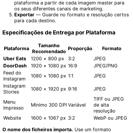
plataforma a partir de cada imagem master para
os seus diferentes canais de marketing.
Exportar
— Guarde no formato e resolução certos
para cada destino.
Especificações de Entrega por Plataforma
Tamanho
Plataforma
Proporção
Formato
Recomendado
Uber Eats
1200 × 800 px
3:2
JPEG
DoorDash
1920 × 1080 px
16:9
JPEG/PNG
Feed do
1080 × 1080 px
1:1
JPEG
Instagram
Instagram
1080 × 1920 px
9:16
JPEG
Stories
TIFF ou JPEG
Menu
Mínimo 300 DPI
Variável
de alta
Impresso
resolução
Website
1600 × 1067 px
3:2
WebP ou JPEG
O nome dos ficheiros importa.
Use um formato