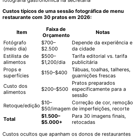
Custos típicos de uma sessão fotográfica de menu
restaurante com 30 pratos em 2026:
Faixa de
Item
Notas
Orçamento
Fotógrafo
$700–
Depende da experiência e
(meio dia)
$2.500
da cidade
Estilista de
$500–
Tarifa editorial vs. tarifa
alimentos
$1,200/dia
publicitária
Props e
Tábuas, toalhas, talheres,
$150–$400
superfícies
guarnições frescas
Pratos preparados
Custo dos
$200–$500
especificamente para a
alimentos
sessão
$10–
Correção de cor, remoção
Retoque/edição
$50/imagem
de imperfeições, recorte
$1.500–
Para 30 imagens finais,
Total
$5.000+
retocadas
Custos ocultos que apanham os donos de restaurantes