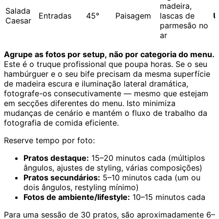
madeira,
Salada
Entradas
45°
Paisagem
lascas de
U
Caesar
parmesão no
ar
Agrupe as fotos por setup, não por categoria do menu.
Este é o truque profissional que poupa horas. Se o seu
hambúrguer e o seu bife precisam da mesma superfície
de madeira escura e iluminação lateral dramática,
fotografe-os consecutivamente — mesmo que estejam
em secções diferentes do menu. Isto minimiza
mudanças de cenário e mantém o fluxo de trabalho da
fotografia de comida eficiente.
Reserve tempo por foto:
Pratos destaque:
15–20 minutos cada (múltiplos
ângulos, ajustes de styling, várias composições)
Pratos secundários:
5–10 minutos cada (um ou
dois ângulos, restyling mínimo)
Fotos de ambiente/lifestyle:
10–15 minutos cada
Para uma sessão de 30 pratos, são aproximadamente 6–