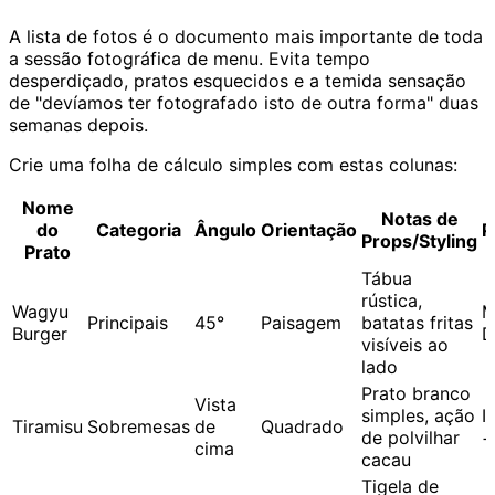
A lista de fotos é o documento mais importante de toda
a sessão fotográfica de menu. Evita tempo
desperdiçado, pratos esquecidos e a temida sensação
de "devíamos ter fotografado isto de outra forma" duas
semanas depois.
Crie uma folha de cálculo simples com estas colunas:
Nome
Notas de
do
Categoria
Ângulo
Orientação
P
Props/Styling
Prato
Tábua
rústica,
Wagyu
M
Principais
45°
Paisagem
batatas fritas
Burger
D
visíveis ao
lado
Prato branco
Vista
simples, ação
I
Tiramisu
Sobremesas
de
Quadrado
de polvilhar
+
cima
cacau
Tigela de