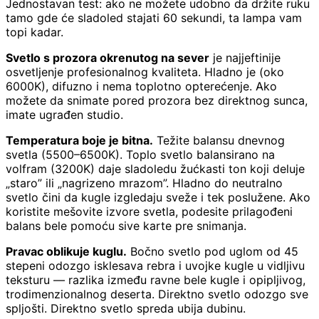
Jednostavan test: ako ne možete udobno da držite ruku
tamo gde će sladoled stajati 60 sekundi, ta lampa vam
topi kadar.
Svetlo s prozora okrenutog na sever
je najjeftinije
osvetljenje profesionalnog kvaliteta. Hladno je (oko
6000K), difuzno i nema toplotno opterećenje. Ako
možete da snimate pored prozora bez direktnog sunca,
imate ugrađen studio.
Temperatura boje je bitna.
Težite balansu dnevnog
svetla (5500–6500K). Toplo svetlo balansirano na
volfram (3200K) daje sladoledu žućkasti ton koji deluje
„staro” ili „nagrizeno mrazom”. Hladno do neutralno
svetlo čini da kugle izgledaju sveže i tek poslužene. Ako
koristite mešovite izvore svetla, podesite prilagođeni
balans bele pomoću sive karte pre snimanja.
Pravac oblikuje kuglu.
Bočno svetlo pod uglom od 45
stepeni odozgo isklesava rebra i uvojke kugle u vidljivu
teksturu — razlika između ravne bele kugle i opipljivog,
trodimenzionalnog deserta. Direktno svetlo odozgo sve
spljošti. Direktno svetlo spreda ubija dubinu.