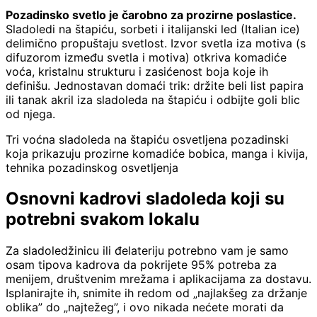
Pozadinsko svetlo je čarobno za prozirne poslastice.
Sladoledi na štapiću, sorbeti i italijanski led (Italian ice)
delimično propuštaju svetlost. Izvor svetla iza motiva (s
difuzorom između svetla i motiva) otkriva komadiće
voća, kristalnu strukturu i zasićenost boja koje ih
definišu. Jednostavan domaći trik: držite beli list papira
ili tanak akril iza sladoleda na štapiću i odbijte goli blic
od njega.
Tri voćna sladoleda na štapiću osvetljena pozadinski
koja prikazuju prozirne komadiće bobica, manga i kivija,
tehnika pozadinskog osvetljenja
Osnovni kadrovi sladoleda koji su
potrebni svakom lokalu
Za sladoledžinicu ili đelateriju potrebno vam je samo
osam tipova kadrova da pokrijete 95% potreba za
menijem, društvenim mrežama i aplikacijama za dostavu.
Isplanirajte ih, snimite ih redom od „najlakšeg za držanje
oblika” do „najtežeg”, i ovo nikada nećete morati da