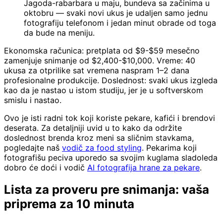
Jagoda-rabarbara u maju, bundeva sa začinima u
oktobru — svaki novi ukus je udaljen samo jednu
fotografiju telefonom i jedan minut obrade od toga
da bude na meniju.
Ekonomska računica: pretplata od $9-$59 mesečno
zamenjuje snimanje od $2,400-$10,000. Vreme: 40
ukusa za otprilike sat vremena naspram 1–2 dana
profesionalne produkcije. Doslednost: svaki ukus izgleda
kao da je nastao u istom studiju, jer je u softverskom
smislu i nastao.
Ovo je isti radni tok koji koriste pekare, kafići i brendovi
deserata. Za detaljniji uvid u to kako da održite
doslednost brenda kroz meni sa sličnim stavkama,
pogledajte naš
vodič za food styling
. Pekarima koji
fotografišu peciva uporedo sa svojim kuglama sladoleda
dobro će doći i vodič
AI fotografija hrane za pekare
.
Lista za proveru pre snimanja: vaša
priprema za 10 minuta