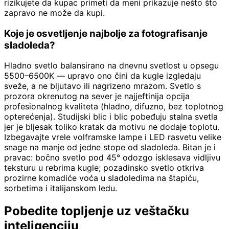
rizikujete da kupac primeti da meni prikazuje nešto što
zapravo ne može da kupi.
Koje je osvetljenje najbolje za fotografisanje
sladoleda?
Hladno svetlo balansirano na dnevnu svetlost u opsegu
5500–6500K — upravo ono čini da kugle izgledaju
sveže, a ne bljutavo ili nagrizeno mrazom. Svetlo s
prozora okrenutog na sever je najjeftinija opcija
profesionalnog kvaliteta (hladno, difuzno, bez toplotnog
opterećenja). Studijski blic i blic pobeđuju stalna svetla
jer je bljesak toliko kratak da motivu ne dodaje toplotu.
Izbegavajte vrele volframske lampe i LED rasvetu velike
snage na manje od jedne stope od sladoleda. Bitan je i
pravac: bočno svetlo pod 45° odozgo isklesava vidljivu
teksturu u rebrima kugle; pozadinsko svetlo otkriva
prozirne komadiće voća u sladoledima na štapiću,
sorbetima i italijanskom ledu.
Pobedite topljenje uz veštačku
inteligenciju