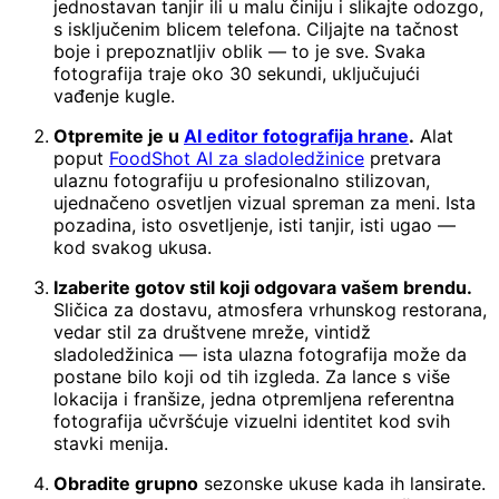
jednostavan tanjir ili u malu činiju i slikajte odozgo,
s isključenim blicem telefona. Ciljajte na tačnost
boje i prepoznatljiv oblik — to je sve. Svaka
fotografija traje oko 30 sekundi, uključujući
vađenje kugle.
Otpremite je u
AI editor fotografija hrane
.
Alat
poput
FoodShot AI za sladoledžinice
pretvara
ulaznu fotografiju u profesionalno stilizovan,
ujednačeno osvetljen vizual spreman za meni. Ista
pozadina, isto osvetljenje, isti tanjir, isti ugao —
kod svakog ukusa.
Izaberite gotov stil koji odgovara vašem brendu.
Sličica za dostavu, atmosfera vrhunskog restorana,
vedar stil za društvene mreže, vintidž
sladoledžinica — ista ulazna fotografija može da
postane bilo koji od tih izgleda. Za lance s više
lokacija i franšize, jedna otpremljena referentna
fotografija učvršćuje vizuelni identitet kod svih
stavki menija.
Obradite grupno
sezonske ukuse kada ih lansirate.