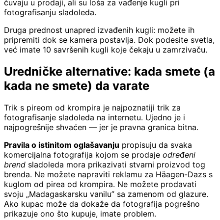
čuvaju u prodaji, ali su loša za vađenje kugli pri
fotografisanju sladoleda.
Druga prednost unapred izvađenih kugli: možete ih
pripremiti dok se kamera postavlja. Dok podesite svetla,
već imate 10 savršenih kugli koje čekaju u zamrzivaču.
Uredničke alternative: kada smete (a
kada ne smete) da varate
Trik s pireom od krompira je najpoznatiji trik za
fotografisanje sladoleda na internetu. Ujedno je i
najpogrešnije shvaćen — jer je pravna granica bitna.
Pravila o istinitom oglašavanju
propisuju da svaka
komercijalna fotografija kojom se prodaje
određeni
brend
sladoleda mora prikazivati stvarni proizvod tog
brenda. Ne možete napraviti reklamu za Häagen-Dazs s
kuglom od pirea od krompira. Ne možete prodavati
svoju „Madagaskarsku vanilu” sa zamenom od glazure.
Ako kupac može da dokaže da fotografija pogrešno
prikazuje ono što kupuje, imate problem.