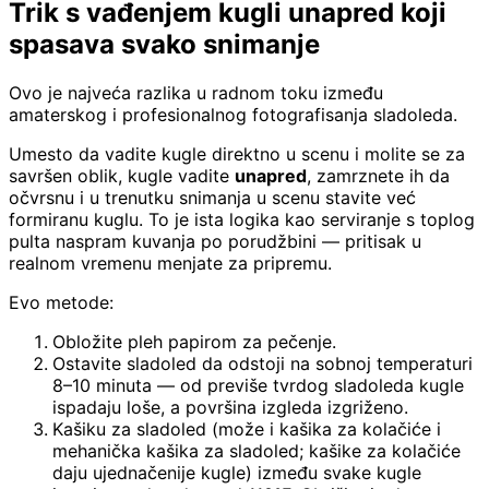
Trik s vađenjem kugli unapred koji
spasava svako snimanje
Ovo je najveća razlika u radnom toku između
amaterskog i profesionalnog fotografisanja sladoleda.
Umesto da vadite kugle direktno u scenu i molite se za
savršen oblik, kugle vadite
unapred
, zamrznete ih da
očvrsnu i u trenutku snimanja u scenu stavite već
formiranu kuglu. To je ista logika kao serviranje s toplog
pulta naspram kuvanja po porudžbini — pritisak u
realnom vremenu menjate za pripremu.
Evo metode:
Obložite pleh papirom za pečenje.
Ostavite sladoled da odstoji na sobnoj temperaturi
8–10 minuta — od previše tvrdog sladoleda kugle
ispadaju loše, a površina izgleda izgriženo.
Kašiku za sladoled (može i kašika za kolačiće i
mehanička kašika za sladoled; kašike za kolačiće
daju ujednačenije kugle) između svake kugle