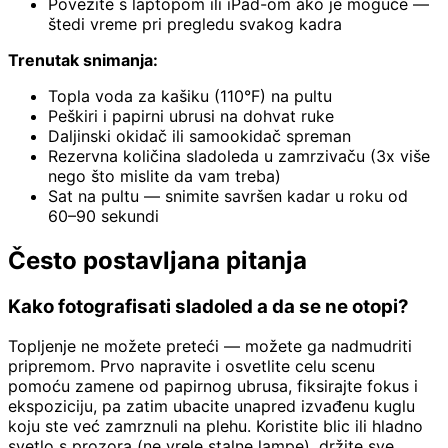
Povežite s laptopom ili iPad-om ako je moguće —
štedi vreme pri pregledu svakog kadra
Trenutak snimanja:
Topla voda za kašiku (110°F) na pultu
Peškiri i papirni ubrusi na dohvat ruke
Daljinski okidač ili samookidač spreman
Rezervna količina sladoleda u zamrzivaču (3x više
nego što mislite da vam treba)
Sat na pultu — snimite savršen kadar u roku od
60–90 sekundi
Često postavljana pitanja
Kako fotografisati sladoled a da se ne otopi?
Topljenje ne možete preteći — možete ga nadmudriti
pripremom. Prvo napravite i osvetlite celu scenu
pomoću zamene od papirnog ubrusa, fiksirajte fokus i
ekspoziciju, pa zatim ubacite unapred izvađenu kuglu
koju ste već zamrznuli na plehu. Koristite blic ili hladno
svetlo s prozora (ne vrele stalne lampe), držite sve