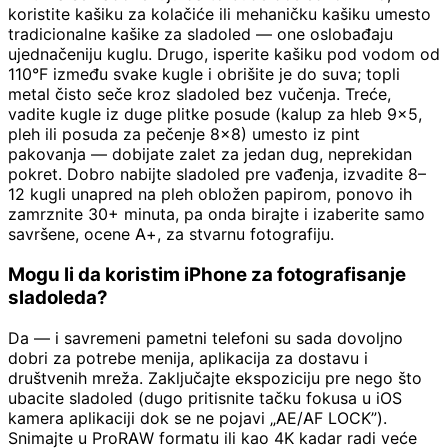
koristite kašiku za kolačiće ili mehaničku kašiku umesto
tradicionalne kašike za sladoled — one oslobađaju
ujednačeniju kuglu. Drugo, isperite kašiku pod vodom od
110°F između svake kugle i obrišite je do suva; topli
metal čisto seče kroz sladoled bez vučenja. Treće,
vadite kugle iz duge plitke posude (kalup za hleb 9x5,
pleh ili posuda za pečenje 8x8) umesto iz pint
pakovanja — dobijate zalet za jedan dug, neprekidan
pokret. Dobro nabijte sladoled pre vađenja, izvadite 8–
12 kugli unapred na pleh obložen papirom, ponovo ih
zamrznite 30+ minuta, pa onda birajte i izaberite samo
savršene, ocene A+, za stvarnu fotografiju.
Mogu li da koristim iPhone za fotografisanje
sladoleda?
Da — i savremeni pametni telefoni su sada dovoljno
dobri za potrebe menija, aplikacija za dostavu i
društvenih mreža. Zaključajte ekspoziciju pre nego što
ubacite sladoled (dugo pritisnite tačku fokusa u iOS
kamera aplikaciji dok se ne pojavi „AE/AF LOCK”).
Snimajte u ProRAW formatu ili kao 4K kadar radi veće