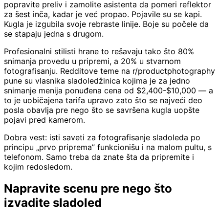
popravite preliv i zamolite asistenta da pomeri reflektor
za šest inča, kadar je već propao. Pojavile su se kapi.
Kugla je izgubila svoje rebraste linije. Boje su počele da
se stapaju jedna s drugom.
Profesionalni stilisti hrane to rešavaju tako što 80%
snimanja provedu u pripremi, a 20% u stvarnom
fotografisanju. Redditove teme na r/productphotography
pune su vlasnika sladoledžinica kojima je za jedno
snimanje menija ponuđena cena od $2,400-$10,000 — a
to je uobičajena tarifa upravo zato što se najveći deo
posla obavlja pre nego što se savršena kugla uopšte
pojavi pred kamerom.
Dobra vest: isti saveti za fotografisanje sladoleda po
principu „prvo priprema” funkcionišu i na malom pultu, s
telefonom. Samo treba da znate šta da pripremite i
kojim redosledom.
Napravite scenu pre nego što
izvadite sladoled