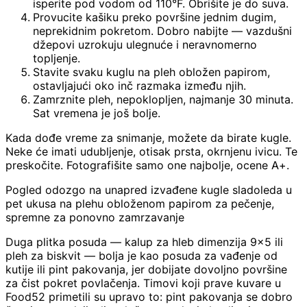
isperite pod vodom od 110°F. Obrišite je do suva.
Provucite kašiku preko površine jednim dugim,
neprekidnim pokretom. Dobro nabijte — vazdušni
džepovi uzrokuju ulegnuće i neravnomerno
topljenje.
Stavite svaku kuglu na pleh obložen papirom,
ostavljajući oko inč razmaka između njih.
Zamrznite pleh, nepoklopljen, najmanje 30 minuta.
Sat vremena je još bolje.
Kada dođe vreme za snimanje, možete da birate kugle.
Neke će imati udubljenje, otisak prsta, okrnjenu ivicu. Te
preskočite. Fotografišite samo one najbolje, ocene A+.
Pogled odozgo na unapred izvađene kugle sladoleda u
pet ukusa na plehu obloženom papirom za pečenje,
spremne za ponovno zamrzavanje
Duga plitka posuda — kalup za hleb dimenzija 9x5 ili
pleh za biskvit — bolja je kao posuda za vađenje od
kutije ili pint pakovanja, jer dobijate dovoljno površine
za čist pokret povlačenja. Timovi koji prave kuvare u
Food52 primetili su upravo to: pint pakovanja se dobro