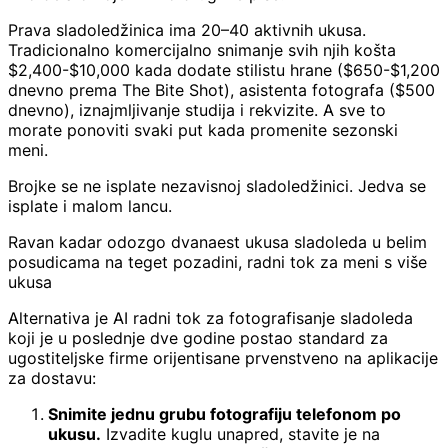
Prava sladoledžinica ima 20–40 aktivnih ukusa.
Tradicionalno komercijalno snimanje svih njih košta
$2,400-$10,000 kada dodate stilistu hrane ($650-$1,200
dnevno prema The Bite Shot), asistenta fotografa ($500
dnevno), iznajmljivanje studija i rekvizite. A sve to
morate ponoviti svaki put kada promenite sezonski
meni.
Brojke se ne isplate nezavisnoj sladoledžinici. Jedva se
isplate i malom lancu.
Ravan kadar odozgo dvanaest ukusa sladoleda u belim
posudicama na teget pozadini, radni tok za meni s više
ukusa
Alternativa je AI radni tok za fotografisanje sladoleda
koji je u poslednje dve godine postao standard za
ugostiteljske firme orijentisane prvenstveno na aplikacije
za dostavu:
Snimite jednu grubu fotografiju telefonom po
ukusu.
Izvadite kuglu unapred, stavite je na