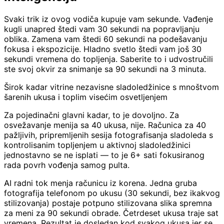
Svaki trik iz ovog vodiča kupuje vam sekunde. Vađenje
kugli unapred štedi vam 30 sekundi na popravljanju
oblika. Zamena vam štedi 60 sekundi na podešavanju
fokusa i ekspozicije. Hladno svetlo štedi vam još 30
sekundi vremena do topljenja. Saberite to i udvostručili
ste svoj okvir za snimanje sa 90 sekundi na 3 minuta.
Širok kadar vitrine nezavisne sladoledžinice s mnoštvom
šarenih ukusa i toplim visećim osvetljenjem
Za pojedinačni glavni kadar, to je dovoljno. Za
osvežavanje menija sa 40 ukusa, nije. Računica za 40
pažljivih, pripremljenih sesija fotografisanja sladoleda s
kontrolisanim topljenjem u aktivnoj sladoledžinici
jednostavno se ne isplati — to je 6+ sati fokusiranog
rada povrh vođenja samog pulta.
AI radni tok menja računicu iz korena. Jedna gruba
fotografija telefonom po ukusu (30 sekundi, bez ikakvog
stilizovanja) postaje potpuno stilizovana slika spremna
za meni za 90 sekundi obrade. Četrdeset ukusa traje sat
vremena. Rezultat je dosledan kod svakog ukusa jer se