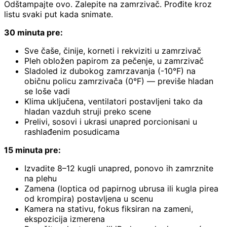
Odštampajte ovo. Zalepite na zamrzivač. Prođite kroz
listu svaki put kada snimate.
30 minuta pre:
Sve čaše, činije, korneti i rekviziti u zamrzivač
Pleh obložen papirom za pečenje, u zamrzivač
Sladoled iz dubokog zamrzavanja (-10°F) na
običnu policu zamrzivača (0°F) — previše hladan
se loše vadi
Klima uključena, ventilatori postavljeni tako da
hladan vazduh struji preko scene
Prelivi, sosovi i ukrasi unapred porcionisani u
rashlađenim posudicama
15 minuta pre:
Izvadite 8–12 kugli unapred, ponovo ih zamrznite
na plehu
Zamena (loptica od papirnog ubrusa ili kugla pirea
od krompira) postavljena u scenu
Kamera na stativu, fokus fiksiran na zameni,
ekspozicija izmerena