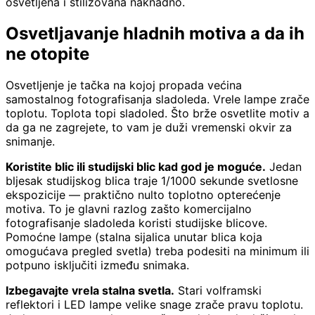
osvetljena i stilizovana naknadno.
Osvetljavanje hladnih motiva a da ih
ne otopite
Osvetljenje je tačka na kojoj propada većina
samostalnog fotografisanja sladoleda. Vrele lampe zrače
toplotu. Toplota topi sladoled. Što brže osvetlite motiv a
da ga ne zagrejete, to vam je duži vremenski okvir za
snimanje.
Koristite blic ili studijski blic kad god je moguće.
Jedan
bljesak studijskog blica traje 1/1000 sekunde svetlosne
ekspozicije — praktično nulto toplotno opterećenje
motiva. To je glavni razlog zašto komercijalno
fotografisanje sladoleda koristi studijske blicove.
Pomoćne lampe (stalna sijalica unutar blica koja
omogućava pregled svetla) treba podesiti na minimum ili
potpuno isključiti između snimaka.
Izbegavajte vrela stalna svetla.
Stari volframski
reflektori i LED lampe velike snage zrače pravu toplotu.