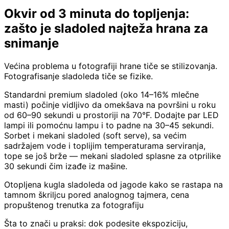
Okvir od 3 minuta do topljenja:
zašto je sladoled najteža hrana za
snimanje
Većina problema u fotografiji hrane tiče se stilizovanja.
Fotografisanje sladoleda tiče se fizike.
Standardni premium sladoled (oko 14–16% mlečne
masti) počinje vidljivo da omekšava na površini u roku
od 60–90 sekundi u prostoriji na 70°F. Dodajte par LED
lampi ili pomoćnu lampu i to padne na 30–45 sekundi.
Sorbet i mekani sladoled (soft serve), sa većim
sadržajem vode i toplijim temperaturama serviranja,
tope se još brže — mekani sladoled splasne za otprilike
30 sekundi čim izađe iz mašine.
Otopljena kugla sladoleda od jagode kako se rastapa na
tamnom škriljcu pored analognog tajmera, cena
propuštenog trenutka za fotografiju
Šta to znači u praksi: dok podesite ekspoziciju,