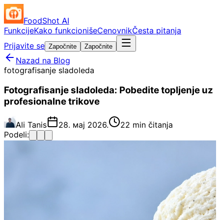
FoodShot AI
Funkcije
Kako funkcioniše
Cenovnik
Česta pitanja
Prijavite se
Započnite
Započnite
Nazad na Blog
fotografisanje sladoleda
Fotografisanje sladoleda: Pobedite topljenje uz
profesionalne trikove
Ali Tanis
28. мај 2026.
22 min čitanja
Podeli: