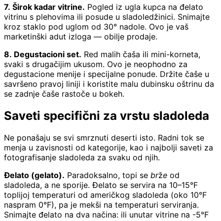
7. Širok kadar vitrine.
Pogled iz ugla kupca na đelato
vitrinu s plehovima ili posude u sladoledžinici. Snimajte
kroz staklo pod uglom od 30° nadole. Ovo je vaš
marketinški adut izloga — obilje prodaje.
8. Degustacioni set.
Red malih čaša ili mini-korneta,
svaki s drugačijim ukusom. Ovo je neophodno za
degustacione menije i specijalne ponude. Držite čaše u
savršeno pravoj liniji i koristite malu dubinsku oštrinu da
se zadnje čaše rastoče u bokeh.
Saveti specifični za vrstu sladoleda
Ne ponašaju se svi smrznuti deserti isto. Radni tok se
menja u zavisnosti od kategorije, kao i najbolji saveti za
fotografisanje sladoleda za svaku od njih.
Đelato (gelato).
Paradoksalno, topi se
brže
od
sladoleda, a ne sporije. Đelato se servira na 10–15°F
toplijoj temperaturi od američkog sladoleda (oko 10°F
naspram 0°F), pa je mekši na temperaturi serviranja.
Snimajte đelato na dva načina: ili unutar vitrine na -5°F