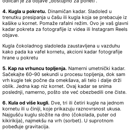
odličan je za objave „dostupno za poneti”.
4. Kugla u pokretu.
Dinamičan kadar. Sladoled u
trenutku presipanja u čašu ili kugla koja se prebacuje iz
kašike u kornet. Pomaže rafalni režim. Ovo je vaš glavni
kadar pokreta za fotografije iz videa ili Instagram Reels
objave.
Kugla čokoladnog sladoleda zaustavljena u vazduhu
kako pada ka vafel kornetu, akcioni kadar fotografije
hrane u pokretu
5. Kap na vrhuncu topljenja.
Namerni umetnički kadar.
Sačekajte 60–90 sekundi u procesu topljenja, dok sam
vrh kugle tek počne da omekšava, ali telo i dalje drži
oblik. Jedna kap niz kornet. Ovaj kadar se snima
poslednji, namerno, pošto ste već obezbedili one čiste.
6. Kula od više kugli.
Dve, tri ili četiri kugle na jednom
kornetu ili u činiji, koje prikazuju raznovrsnost ukusa.
Najgušću kuglu složite na dno (čokolada, puter od
kikirikija), najmekšu na vrh (sorbet). U suprotnom
pobeđuje gravitacija.