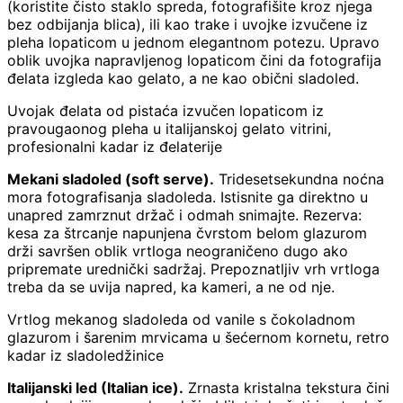
(koristite čisto staklo spreda, fotografišite kroz njega
bez odbijanja blica), ili kao trake i uvojke izvučene iz
pleha lopaticom u jednom elegantnom potezu. Upravo
oblik uvojka napravljenog lopaticom čini da fotografija
đelata izgleda kao gelato, a ne kao obični sladoled.
Uvojak đelata od pistaća izvučen lopaticom iz
pravougaonog pleha u italijanskoj gelato vitrini,
profesionalni kadar iz đelaterije
Mekani sladoled (soft serve).
Tridesetsekundna noćna
mora fotografisanja sladoleda. Istisnite ga direktno u
unapred zamrznut držač i odmah snimajte. Rezerva:
kesa za štrcanje napunjena čvrstom belom glazurom
drži savršen oblik vrtloga neograničeno dugo ako
pripremate urednički sadržaj. Prepoznatljiv vrh vrtloga
treba da se uvija napred, ka kameri, a ne od nje.
Vrtlog mekanog sladoleda od vanile s čokoladnom
glazurom i šarenim mrvicama u šećernom kornetu, retro
kadar iz sladoledžinice
Italijanski led (Italian ice).
Zrnasta kristalna tekstura čini