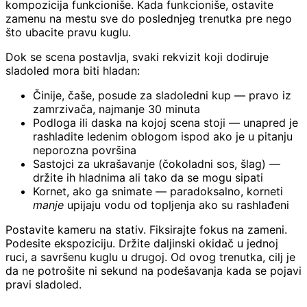
kompozicija funkcioniše. Kada funkcioniše, ostavite
zamenu na mestu sve do poslednjeg trenutka pre nego
što ubacite pravu kuglu.
Dok se scena postavlja, svaki rekvizit koji dodiruje
sladoled mora biti hladan:
Činije, čaše, posude za sladoledni kup — pravo iz
zamrzivača, najmanje 30 minuta
Podloga ili daska na kojoj scena stoji — unapred je
rashladite ledenim oblogom ispod ako je u pitanju
neporozna površina
Sastojci za ukrašavanje (čokoladni sos, šlag) —
držite ih hladnima ali tako da se mogu sipati
Kornet, ako ga snimate — paradoksalno, korneti
manje
upijaju vodu od topljenja ako su rashlađeni
Postavite kameru na stativ. Fiksirajte fokus na zameni.
Podesite ekspoziciju. Držite daljinski okidač u jednoj
ruci, a savršenu kuglu u drugoj. Od ovog trenutka, cilj je
da ne potrošite ni sekund na podešavanja kada se pojavi
pravi sladoled.