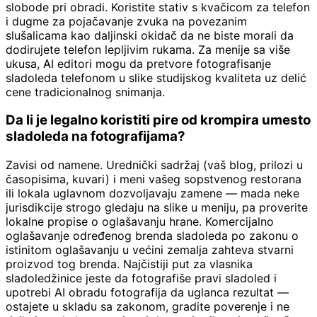
slobode pri obradi. Koristite stativ s kvačicom za telefon
i dugme za pojačavanje zvuka na povezanim
slušalicama kao daljinski okidač da ne biste morali da
dodirujete telefon lepljivim rukama. Za menije sa više
ukusa, AI editori mogu da pretvore fotografisanje
sladoleda telefonom u slike studijskog kvaliteta uz delić
cene tradicionalnog snimanja.
Da li je legalno koristiti pire od krompira umesto
sladoleda na fotografijama?
Zavisi od namene. Urednički sadržaj (vaš blog, prilozi u
časopisima, kuvari) i meni vašeg sopstvenog restorana
ili lokala uglavnom dozvoljavaju zamene — mada neke
jurisdikcije strogo gledaju na slike u meniju, pa proverite
lokalne propise o oglašavanju hrane. Komercijalno
oglašavanje određenog brenda sladoleda po zakonu o
istinitom oglašavanju u većini zemalja zahteva stvarni
proizvod tog brenda. Najčistiji put za vlasnika
sladoledžinice jeste da fotografiše pravi sladoled i
upotrebi AI obradu fotografija da uglanca rezultat —
ostajete u skladu sa zakonom, gradite poverenje i ne