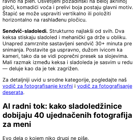
ravno na pleh. Osvetljeni pozadinski na beloj akrilnoj
ploči, komadići voća i prelivi boja postaju glavni motiv.
Štapić se može uspraviti vertikalno ili položiti
horizontalno na rashlađenu pločicu.
Sendvič-sladoledi.
Strukturno najlakši od svih. Dva
keksa stiskaju sladoled i mehanički ga drže u obliku.
Unapred zamrznite sastavljeni sendvič 30+ minuta pre
snimanja. Postavite ga uspravno, dužom ivicom ka
kameri, tako da se vidi poprečni presek sa slojevima.
Mali razmak između keksa i sladoleda je sasvim u redu
— deluje kao da je tek zagrižen.
Za detaljniji uvid u srodne kategorije, pogledajte naš
vodič za fotografisanje krofni
i
vodič za fotografisanje
deserata
.
AI radni tok: kako sladoledžinice
dobijaju 40 ujednačenih fotografija
za meni
Evo dela o kojem niko drugi ne piše.