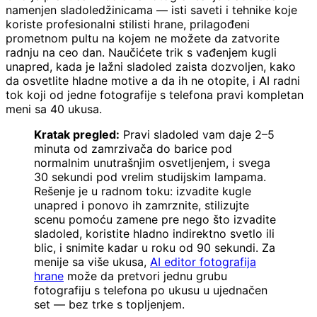
namenjen sladoledžinicama — isti saveti i tehnike koje
koriste profesionalni stilisti hrane, prilagođeni
prometnom pultu na kojem ne možete da zatvorite
radnju na ceo dan. Naučićete trik s vađenjem kugli
unapred, kada je lažni sladoled zaista dozvoljen, kako
da osvetlite hladne motive a da ih ne otopite, i AI radni
tok koji od jedne fotografije s telefona pravi kompletan
meni sa 40 ukusa.
Kratak pregled:
Pravi sladoled vam daje 2–5
minuta od zamrzivača do barice pod
normalnim unutrašnjim osvetljenjem, i svega
30 sekundi pod vrelim studijskim lampama.
Rešenje je u radnom toku: izvadite kugle
unapred i ponovo ih zamrznite, stilizujte
scenu pomoću zamene pre nego što izvadite
sladoled, koristite hladno indirektno svetlo ili
blic, i snimite kadar u roku od 90 sekundi. Za
menije sa više ukusa,
AI editor fotografija
hrane
može da pretvori jednu grubu
fotografiju s telefona po ukusu u ujednačen
set — bez trke s topljenjem.