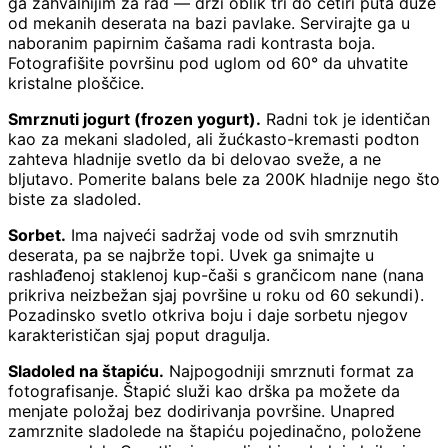
ga zahvalnijim za rad — drži oblik tri do četiri puta duže
od mekanih deserata na bazi pavlake. Servirajte ga u
naboranim papirnim čašama radi kontrasta boja.
Fotografišite površinu pod uglom od 60° da uhvatite
kristalne ploščice.
Smrznuti jogurt (frozen yogurt).
Radni tok je identičan
kao za mekani sladoled, ali žućkasto-kremasti podton
zahteva hladnije svetlo da bi delovao sveže, a ne
bljutavo. Pomerite balans bele za 200K hladnije nego što
biste za sladoled.
Sorbet.
Ima najveći sadržaj vode od svih smrznutih
deserata, pa se najbrže topi. Uvek ga snimajte u
rashlađenoj staklenoj kup-čaši s grančicom nane (nana
prikriva neizbežan sjaj površine u roku od 60 sekundi).
Pozadinsko svetlo otkriva boju i daje sorbetu njegov
karakterističan sjaj poput dragulja.
Sladoled na štapiću.
Najpogodniji smrznuti format za
fotografisanje. Štapić služi kao drška pa možete da
menjate položaj bez dodirivanja površine. Unapred
zamrznite sladolede na štapiću pojedinačno, položene