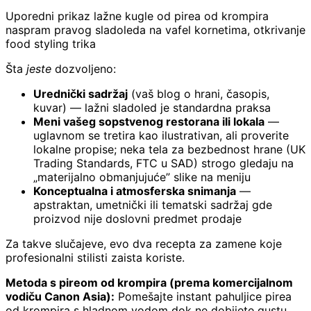
Uporedni prikaz lažne kugle od pirea od krompira
naspram pravog sladoleda na vafel kornetima, otkrivanje
food styling trika
Šta
jeste
dozvoljeno:
Urednički sadržaj
(vaš blog o hrani, časopis,
kuvar) — lažni sladoled je standardna praksa
Meni vašeg sopstvenog restorana ili lokala
—
uglavnom se tretira kao ilustrativan, ali proverite
lokalne propise; neka tela za bezbednost hrane (UK
Trading Standards, FTC u SAD) strogo gledaju na
„materijalno obmanjujuće” slike na meniju
Konceptualna i atmosferska snimanja
—
apstraktan, umetnički ili tematski sadržaj gde
proizvod nije doslovni predmet prodaje
Za takve slučajeve, evo dva recepta za zamene koje
profesionalni stilisti zaista koriste.
Metoda s pireom od krompira (prema komercijalnom
vodiču Canon Asia):
Pomešajte instant pahuljice pirea
od krompira s hladnom vodom dok ne dobijete gustu