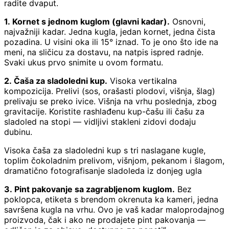
radite dvaput.
1. Kornet s jednom kuglom (glavni kadar).
Osnovni,
najvažniji kadar. Jedna kugla, jedan kornet, jedna čista
pozadina. U visini oka ili 15° iznad. To je ono što ide na
meni, na sličicu za dostavu, na natpis ispred radnje.
Svaki ukus prvo snimite u ovom formatu.
2. Čaša za sladoledni kup.
Visoka vertikalna
kompozicija. Prelivi (sos, orašasti plodovi, višnja, šlag)
prelivaju se preko ivice. Višnja na vrhu poslednja, zbog
gravitacije. Koristite rashlađenu kup-čašu ili čašu za
sladoled na stopi — vidljivi stakleni zidovi dodaju
dubinu.
Visoka čaša za sladoledni kup s tri naslagane kugle,
toplim čokoladnim prelivom, višnjom, pekanom i šlagom,
dramatično fotografisanje sladoleda iz donjeg ugla
3. Pint pakovanje sa zagrabljenom kuglom.
Bez
poklopca, etiketa s brendom okrenuta ka kameri, jedna
savršena kugla na vrhu. Ovo je vaš kadar maloprodajnog
proizvoda, čak i ako ne prodajete pint pakovanja —