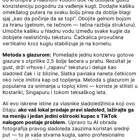
konzistenciju pogodnu za vađenje kugli. Dodajte kašiku
omekšalog putera na svaku šolju pirea da dobije blagi
sjaj „kao da počinje da se topi”. Obojite gelnom bojom
za hranu (gelnom, ne tečnom — tečna razbija strukturu).
Umočite kašiku u hladnu vodu između svake kugle da
dobijete realističniju teksturu. Čačkalica provučena
vertikalno kroz kuglu stabilizuje je na kornetu.
Metoda s glazurom:
Pomešajte jednu konzervu gotove
glazure s otprilike 2,5 šolje šećera u prahu. Rezultat je
gust, drži vrhove i „rapavu” teksturu i deluje kao
sladoled čak i iz blizine. Slatka pavlaka naneta četkicom
oko ivice imitira kap od topljenja. Metoda s glazurom je
popularna za snimanja u toploj klimi — koriste je stilisti u
Kostariki, Singapuru i tokom teksaškog leta.
Ali evo iskrene istine za vlasnike sladoledžinica koji ovo
čitaju:
ako vaš lokal prodaje pravi sladoled, lažirajte ga
na meniju i jedan jedini oštrooki kupac s TikTok
nalogom postaje problem.
Upravo tu AI obrada
fotografija pravog sladoleda zauzima koristan srednji
put — to je vaša stvarna kugla, samo profesionalno