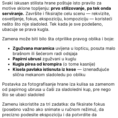
Svaki iskusan stilista hrane poštuje isto pravilo za
motive sklone topljenju:
prvo stilizovanje, pa tek onda
serviranje.
Završite i fiksirajte celu scenu — rekvizite,
osvetljenje, fokus, ekspoziciju, kompoziciju — koristeći
nešto što nije sladoled. Tek kada je sve podešeno,
ubacuje se prava kugla.
Zamena može biti bilo šta otprilike pravog oblika i boje:
Zgužvana maramica
uvijena u lopticu, posuta malo
brašnom ili šećerom radi odsjaja
Papirni ubrusi
zgužvani u kuglu
Kugla pirea od krompira
(o tome kasnije)
Kisela pavlaka istisnuta iz kese
— iznenađujuće
slična mekanom sladoledu po obliku
Postavka za fotografisanje hrane iza kulisa sa zamenom
od papirnog ubrusa u čaši za sladoledni kup, pre nego
što se ubaci sladoled
Zamenu iskoristite za tri zadatka: da fiksirate fokus
(posebno važno ako snimate u ručnom režimu), da
precizno podesite ekspoziciju i da potvrdite da