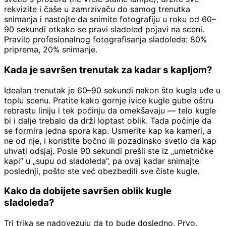
rekvizite i čaše u zamrzivaču do samog trenutka
snimanja i nastojte da snimite fotografiju u roku od 60–
90 sekundi otkako se pravi sladoled pojavi na sceni.
Pravilo profesionalnog fotografisanja sladoleda: 80%
priprema, 20% snimanje.
Kada je savršen trenutak za kadar s kapljom?
Idealan trenutak je 60–90 sekundi nakon što kugla uđe u
toplu scenu. Pratite kako gornje ivice kugle gube oštru
rebrastu liniju i tek počinju da omekšavaju — telo kugle
bi i dalje trebalo da drži loptast oblik. Tada počinje da
se formira jedna spora kap. Usmerite kap ka kameri, a
ne od nje, i koristite bočno ili pozadinsko svetlo da kap
uhvati odsjaj. Posle 90 sekundi prešli ste iz „umetničke
kapi” u „supu od sladoleda”, pa ovaj kadar snimajte
poslednji, pošto ste već obezbedili sve čiste kugle.
Kako da dobijete savršen oblik kugle
sladoleda?
Tri trika se nadovezuju da to bude dosledno. Prvo,