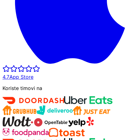
4.7
App Store
Koriste timovi na