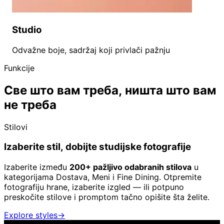
Studio
Odvažne boje, sadržaj koji privlači pažnju
Funkcije
Све што вам треба, ништа што вам
не треба
Stilovi
Izaberite stil, dobijte studijske fotografije
Izaberite između
200+ pažljivo odabranih stilova
u
kategorijama Dostava, Meni i Fine Dining. Otpremite
fotografiju hrane, izaberite izgled — ili potpuno
preskočite stilove i promptom tačno opišite šta želite.
Explore styles
→