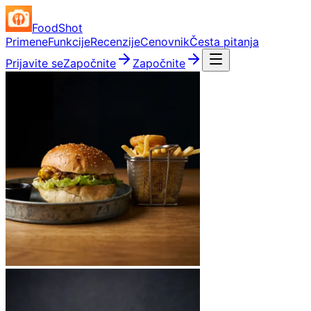
FoodShot
Primene
Funkcije
Recenzije
Cenovnik
Česta pitanja
Prijavite se
Započnite
Započnite