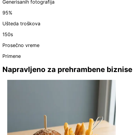
Generisanih fotografija
95%
Ušteda troškova
150s
Prosečno vreme
Primene
Napravljeno za prehrambene biznise