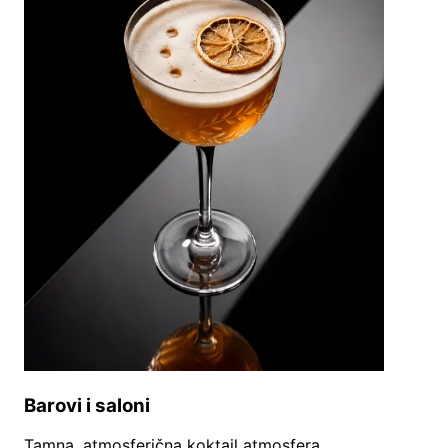
Barovi i saloni
Tamna, atmosferična koktail atmosfera