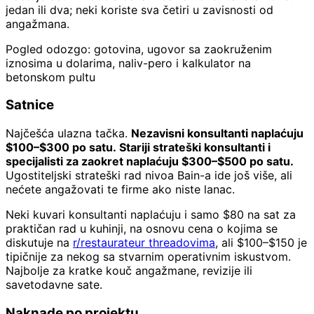
jedan ili dva; neki koriste sva četiri u zavisnosti od
angažmana.
Pogled odozgo: gotovina, ugovor sa zaokruženim
iznosima u dolarima, naliv-pero i kalkulator na
betonskom pultu
Satnice
Najčešća ulazna tačka.
Nezavisni konsultanti naplaćuju
$100–$300 po satu. Stariji strateški konsultanti i
specijalisti za zaokret naplaćuju $300–$500 po satu.
Ugostiteljski strateški rad nivoa Bain-a ide još više, ali
nećete angažovati te firme ako niste lanac.
Neki kuvari konsultanti naplaćuju i samo $80 na sat za
praktičan rad u kuhinji, na osnovu cena o kojima se
diskutuje na
r/restaurateur threadovima
, ali $100–$150 je
tipičnije za nekog sa stvarnim operativnim iskustvom.
Najbolje za kratke kouč angažmane, revizije ili
savetodavne sate.
Naknade po projektu