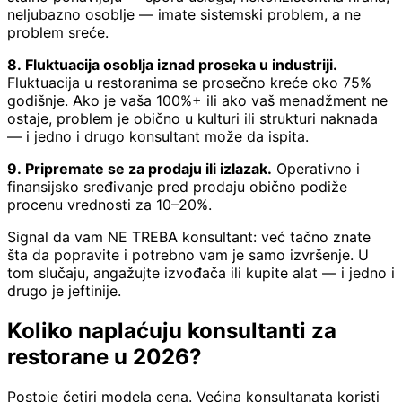
neljubazno osoblje — imate sistemski problem, a ne
problem sreće.
8. Fluktuacija osoblja iznad proseka u industriji.
Fluktuacija u restoranima se prosečno kreće oko 75%
godišnje. Ako je vaša 100%+ ili ako vaš menadžment ne
ostaje, problem je obično u kulturi ili strukturi naknada
— i jedno i drugo konsultant može da ispita.
9. Pripremate se za prodaju ili izlazak.
Operativno i
finansijsko sređivanje pred prodaju obično podiže
procenu vrednosti za 10–20%.
Signal da vam NE TREBA konsultant: već tačno znate
šta da popravite i potrebno vam je samo izvršenje. U
tom slučaju, angažujte izvođača ili kupite alat — i jedno i
drugo je jeftinije.
Koliko naplaćuju konsultanti za
restorane u 2026?
Postoje četiri modela cena. Većina konsultanata koristi