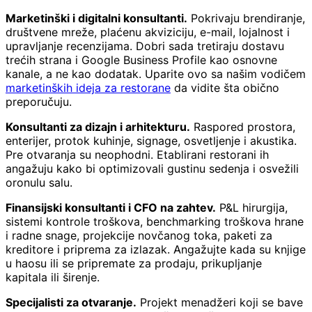
Marketinški i digitalni konsultanti.
Pokrivaju brendiranje,
društvene mreže, plaćenu akviziciju, e-mail, lojalnost i
upravljanje recenzijama. Dobri sada tretiraju dostavu
trećih strana i Google Business Profile kao osnovne
kanale, a ne kao dodatak. Uparite ovo sa našim vodičem
marketinških ideja za restorane
da vidite šta obično
preporučuju.
Konsultanti za dizajn i arhitekturu.
Raspored prostora,
enterijer, protok kuhinje, signage, osvetljenje i akustika.
Pre otvaranja su neophodni. Etablirani restorani ih
angažuju kako bi optimizovali gustinu sedenja i osvežili
oronulu salu.
Finansijski konsultanti i CFO na zahtev.
P&L hirurgija,
sistemi kontrole troškova, benchmarking troškova hrane
i radne snage, projekcije novčanog toka, paketi za
kreditore i priprema za izlazak. Angažujte kada su knjige
u haosu ili se pripremate za prodaju, prikupljanje
kapitala ili širenje.
Specijalisti za otvaranje.
Projekt menadžeri koji se bave