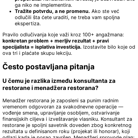
ga niko ne implementira.
Tražite potvrdu, a ne promenu.
Ako ste već
odlučili šta ćete uraditi, ne treba vam spoljna
ekspertiza.
Pravilo odlučivanja koje važi kroz 100+ angažmana:
konkretan problem + merljiv rezultat + pravi
specijalista = isplativa investicija.
Izostavite bilo koje od
ova tri i plaćate skupu lekciju.
Često postavljana pitanja
U čemu je razlika između konsultanta za
restorane i menadžera restorana?
Menadžer restorana je zaposleni sa punim radnim
vremenom odgovoran za svakodnevne operacije —
vođenje smena, upravljanje osobljem, ostvarivanje
finansijskih ciljeva i izveštavanje vlasniku. Konsultant za
restorane je spoljni savetnik doveden zbog konkretnog
rezultata u definisanom roku (projekat ili honorar), koji
odlazi kada je posao završen. Menadžeri sprovode plan;