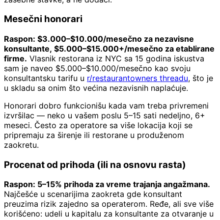
Mesečni honorari
Raspon: $3.000–$10.000/mesečno za nezavisne
konsultante, $5.000–$15.000+/mesečno za etablirane
firme.
Vlasnik restorana iz NYC sa 15 godina iskustva
sam je naveo $5.000–$10.000/mesečno kao svoju
konsultantsku tarifu u
r/restaurantowners threadu
, što je
u skladu sa onim što većina nezavisnih naplaćuje.
Honorari dobro funkcionišu kada vam treba privremeni
izvršilac — neko u vašem poslu 5–15 sati nedeljno, 6+
meseci. Često za operatore sa više lokacija koji se
pripremaju za širenje ili restorane u produženom
zaokretu.
Procenat od prihoda (ili na osnovu rasta)
Raspon: 5–15% prihoda za vreme trajanja angažmana.
Najčešće u scenarijima zaokreta gde konsultant
preuzima rizik zajedno sa operaterom. Ređe, ali sve više
korišćeno: udeli u kapitalu za konsultante za otvaranje u