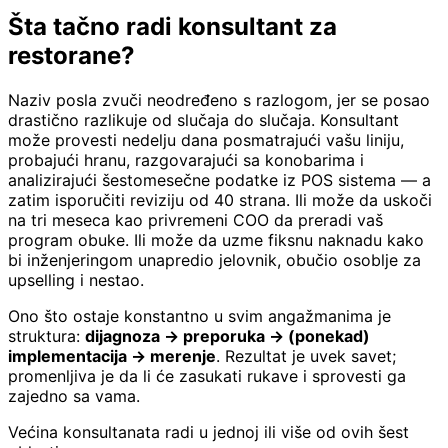
Šta tačno radi konsultant za
restorane?
Naziv posla zvuči neodređeno s razlogom, jer se posao
drastično razlikuje od slučaja do slučaja. Konsultant
može provesti nedelju dana posmatrajući vašu liniju,
probajući hranu, razgovarajući sa konobarima i
analizirajući šestomesečne podatke iz POS sistema — a
zatim isporučiti reviziju od 40 strana. Ili može da uskoči
na tri meseca kao privremeni COO da preradi vaš
program obuke. Ili može da uzme fiksnu naknadu kako
bi inženjeringom unapredio jelovnik, obučio osoblje za
upselling i nestao.
Ono što ostaje konstantno u svim angažmanima je
struktura:
dijagnoza → preporuka → (ponekad)
implementacija → merenje
. Rezultat je uvek savet;
promenljiva je da li će zasukati rukave i sprovesti ga
zajedno sa vama.
Većina konsultanata radi u jednoj ili više od ovih šest