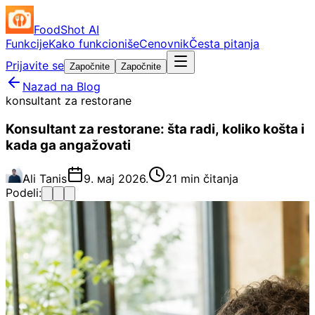
FoodShot AI
Funkcije
Kako funkcioniše
Cenovnik
Česta pitanja
Prijavite se
Započnite
Započnite
Nazad na Blog
konsultant za restorane
Konsultant za restorane: šta radi, koliko košta i
kada ga angažovati
Ali Tanis
9. мај 2026.
21 min čitanja
Podeli: