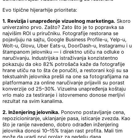
Evo tipične hijerarhije prioriteta:
1. Revizija i unapređenje vizuelnog marketinga.
Skoro
univerzalno prvo. Zašto? Zato što je to popravka sa
najvišim ROI u priručniku. Fotografije restorana se
pojavljuju na sajtu, Google Business Profile-u, Yelp-u,
Wolt-u, Glovu, Uber Eats-u, DoorDash-u, Instagramu i u
štampanom jelovniku — i direktno utiču na odluke o
naručivanju. Industrijska istraživanja konzistentno
pokazuju da oko 82% potrošača kaže da fotografije
hrane utiču na to šta će poručiti, a restorani koji su sa
tekstualnih jelovnika prešli na one sa fotografijama na
platformama za online naručivanje prijavili su porast
konverzije od 25–30%. Vizuelna unapređenja koštaju
vrlo malo za testiranje i istovremeno donose merljivi
rezultat na svim kanalima.
2. Inženjering jelovnika.
Ponovno postavljanje cena,
repozicioniranje, uklanjanje pasa, isticanje zvezda. Kao
što je ranije navedeno, dobro odrađen inženjering
jelovnika donosi 10–15% trajan rast profita. Mali tim
može da uradi prvi prolaz za nedelju dana.