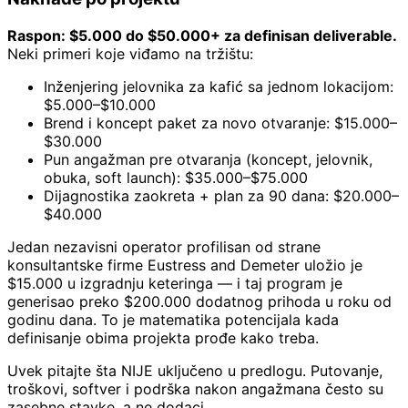
Raspon: $5.000 do $50.000+ za definisan deliverable.
Neki primeri koje viđamo na tržištu:
Inženjering jelovnika za kafić sa jednom lokacijom:
$5.000–$10.000
Brend i koncept paket za novo otvaranje: $15.000–
$30.000
Pun angažman pre otvaranja (koncept, jelovnik,
obuka, soft launch): $35.000–$75.000
Dijagnostika zaokreta + plan za 90 dana: $20.000–
$40.000
Jedan nezavisni operator profilisan od strane
konsultantske firme Eustress and Demeter uložio je
$15.000 u izgradnju keteringa — i taj program je
generisao preko $200.000 dodatnog prihoda u roku od
godinu dana. To je matematika potencijala kada
definisanje obima projekta prođe kako treba.
Uvek pitajte šta NIJE uključeno u predlogu. Putovanje,
troškovi, softver i podrška nakon angažmana često su
zasebne stavke, a ne dodaci.