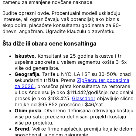
zamenu za smanjene novčane naknade.
Budite oprezni ovde. Procentualni modeli usklađuju
interese, ali ograničavaju vaš potencijal; ako biznis
eksplodira, plaćaćete konsultantu godinama za 90-
dnevni angažman. Ugradite klauzulu o završetku.
Šta diže ili obara cene konsaltinga
Iskustvo.
Konsultant sa 25 godina iskustva i tri
uspešna zaokreta u vašem segmentu košta 3–5x
više od generaliste.
Geografija.
Tarife u NYC, LA i SF su 30–50% iznad
sekundarnih tržišta. Prema
ZipRecruiter podacima
za 2026.
, prosečna plata konsultanta za restorane
u Los Anđelesu je oko $111.442/godišnje; nacionalni
prosek je oko $103.425.
Glassdoor
objavljuje slične
brojke od $95.852 prosečno i $46/sat.
Obim posla.
Otvoreno definisana otkrivanja koštaju
više po satu; precizno definisani projekti koštaju
više po projektu.
Brend.
Velike firme naplaćuju premiju koja je delom
sposobnost, a delom osiguranje.