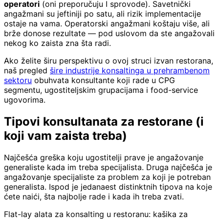
operatori
(oni preporučuju I sprovode). Savetnički
angažmani su jeftiniji po satu, ali rizik implementacije
ostaje na vama. Operatorski angažmani koštaju više, ali
brže donose rezultate — pod uslovom da ste angažovali
nekog ko zaista zna šta radi.
Ako želite širu perspektivu o ovoj struci izvan restorana,
naš pregled
šire industrije konsaltinga u prehrambenom
sektoru
obuhvata konsultante koji rade u CPG
segmentu, ugostiteljskim grupacijama i food-service
ugovorima.
Tipovi konsultanata za restorane (i
koji vam zaista treba)
Najčešća greška koju ugostitelji prave je angažovanje
generaliste kada im treba specijalista. Druga najčešća je
angažovanje specijaliste za problem za koji je potreban
generalista. Ispod je jedanaest distinktnih tipova na koje
ćete naići, šta najbolje rade i kada ih treba zvati.
Flat-lay alata za konsalting u restoranu: kašika za