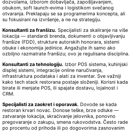
dozvolama, izborom dobavljača, zapošljavanjem,
obukom, soft launch-evima i logistikom svečanog
otvaranja. Preklapaju se sa programerima koncepta, ali
su fokusirani na izvršenje, a ne na strategiju.
Konsultanti za franšizu.
Specijalisti za skaliranje na više
lokacija — standardi brenda, dokumenti o objavljivanju
franšize (FDD), strukture autorskih honorara, sistemi
obuke i ekonomija jedinice. Angažujte ih samo ako
ozbiljno razmatrate franšizu; ovo je regulisana disciplina.
Konsultanti za tehnologiju.
Izbor POS sistema, kuhinjski
displej sistemi, integracije online naručivanja,
infrastruktura podataka i alati za inventar. Sve važniji
kako tech stack restorana postaje složeniji. Korisni kada
birate ili menjate POS, ili spajate dostavu, lojalnost i
CRM.
Specijalisti za zaokret i oporavak.
Dovode se kada
restoran krvari novac. Donose teške, brze odluke —
zatvaranje lokacija, skraćivanje jelovnika, ponovno
pregovaranje o zakupu, smena rukovodstva. Često rade
po procentu od prihoda ili po dogovorima zasnovanim