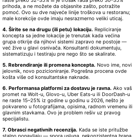
prihoda, a ne možete da objasnite zašto, potražite
pomoć. Ovo su dve najveće linije troškova u restoranu;
male korekcije ovde imaju nesrazmerno veliki uticaj.
4. Širite se na drugu (ili petu) lokaciju.
Repliciranje
koncepta sa jedne lokacije je trenutak kada većina
grupa otkrije da njihovi sistemi zapravo ne postoje —
već žive u glavi osnivača. Konsultanti dokumentuju,
sistematizuju i testiraju pre nego što se skalirate.
5. Rebrendiranje ili promena koncepta.
Novo ime, novi
jelovnik, novo pozicioniranje. Pogrešna procena ovde
košta više od konsultantske naknade.
6. Performansa platformi za dostavu je ravna.
Ako vaš
promet na Wolt-u, Glovo-u, Uber Eats-u ili DoorDash-u
ne raste 15–25% iz godine u godinu u 2026, nešto je
pokvareno u fotografijama, opisima, radnom vremenu ili
glavnim stavkama. Ovo je problem rešiv uz pravog
specijalistu.
7. Obrasci negativnih recenzija.
Kada se iste pritužbe
stalno ponavljaju — spora usluga, nekonzistentna hrana,