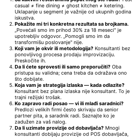
casual ≠ fine dining ≠ ghost kitchen ≠ ketering.
Uklapanje u segment je važnije od ukupnih godina
iskustva.
Pokažite mi tri konkretna rezultata sa brojkama.
„Povećali smo im prihod 30% za 18 meseci" je
upotrebljiv odgovor. „Pomogli smo im da
transformišu poslovanje" nije.
Koji vam je okvir ili metodologija?
Konsultanti bez
ponovljivog procesa prodaju improvizaciju.
Preskočite ih.
Da li ćete sprovesti ili samo preporučiti?
Oba
pristupa su validna; cena treba da odražava ono
što dobijate.
Koja vam je strategija izlaska — kada odlazite?
Konsultant bez plana izlaska nije konsultant. To je
trajni režijski trošak.
Ko zapravo radi posao — vi ili mlađi saradnici?
Predlozi velikih firmi često skrivaju da senior
partner pita, a saradnik radi. Saznajte ko je
zadužen za vaš nalog.
Da li uzimate provizije od dobavljača?
Mnogi
konsultanti dobijaju provizije od POS dobavljača,