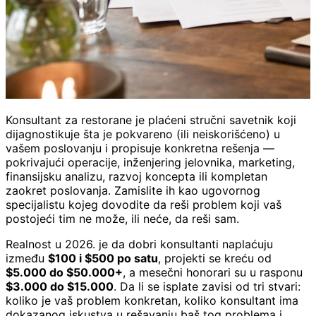
Konsultant za restorane je plaćeni stručni savetnik koji
dijagnostikuje šta je pokvareno (ili neiskorišćeno) u
vašem poslovanju i propisuje konkretna rešenja —
pokrivajući operacije, inženjering jelovnika, marketing,
finansijsku analizu, razvoj koncepta ili kompletan
zaokret poslovanja. Zamislite ih kao ugovornog
specijalistu kojeg dovodite da reši problem koji vaš
postojeći tim ne može, ili neće, da reši sam.
Realnost u 2026. je da dobri konsultanti naplaćuju
između
$100 i $500 po satu
, projekti se kreću od
$5.000 do $50.000+
, a mesečni honorari su u rasponu
$3.000 do $15.000
. Da li se isplate zavisi od tri stvari:
koliko je vaš problem konkretan, koliko konsultant ima
dokazanog iskustva u rešavanju baš tog problema i