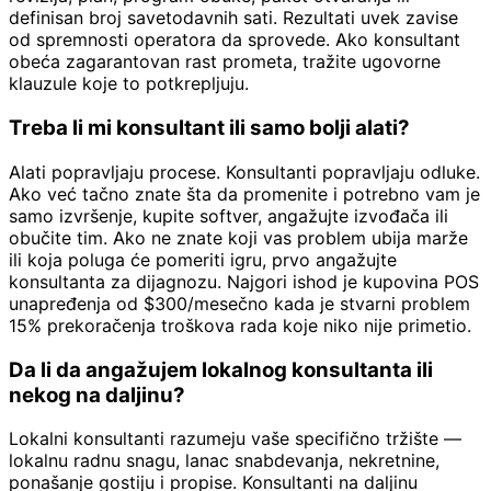
definisan broj savetodavnih sati. Rezultati uvek zavise
od spremnosti operatora da sprovede. Ako konsultant
obeća zagarantovan rast prometa, tražite ugovorne
klauzule koje to potkrepljuju.
Treba li mi konsultant ili samo bolji alati?
Alati popravljaju procese. Konsultanti popravljaju odluke.
Ako već tačno znate šta da promenite i potrebno vam je
samo izvršenje, kupite softver, angažujte izvođača ili
obučite tim. Ako ne znate koji vas problem ubija marže
ili koja poluga će pomeriti igru, prvo angažujte
konsultanta za dijagnozu. Najgori ishod je kupovina POS
unapređenja od $300/mesečno kada je stvarni problem
15% prekoračenja troškova rada koje niko nije primetio.
Da li da angažujem lokalnog konsultanta ili
nekog na daljinu?
Lokalni konsultanti razumeju vaše specifično tržište —
lokalnu radnu snagu, lanac snabdevanja, nekretnine,
ponašanje gostiju i propise. Konsultanti na daljinu