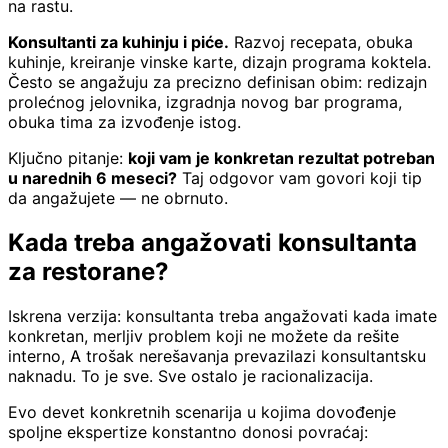
na rastu.
Konsultanti za kuhinju i piće.
Razvoj recepata, obuka
kuhinje, kreiranje vinske karte, dizajn programa koktela.
Često se angažuju za precizno definisan obim: redizajn
prolećnog jelovnika, izgradnja novog bar programa,
obuka tima za izvođenje istog.
Ključno pitanje:
koji vam je konkretan rezultat potreban
u narednih 6 meseci?
Taj odgovor vam govori koji tip
da angažujete — ne obrnuto.
Kada treba angažovati konsultanta
za restorane?
Iskrena verzija: konsultanta treba angažovati kada imate
konkretan, merljiv problem koji ne možete da rešite
interno, A trošak nerešavanja prevazilazi konsultantsku
naknadu. To je sve. Sve ostalo je racionalizacija.
Evo devet konkretnih scenarija u kojima dovođenje
spoljne ekspertize konstantno donosi povraćaj: