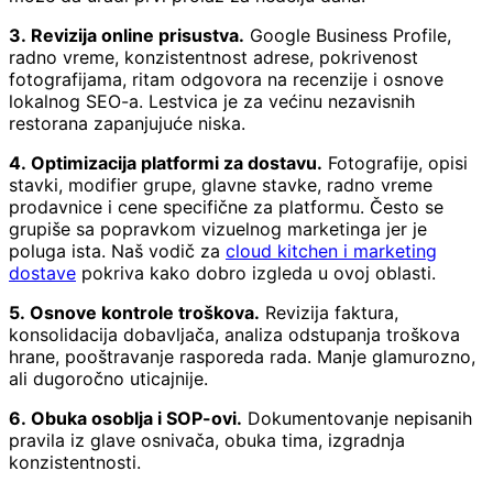
3. Revizija online prisustva.
Google Business Profile,
radno vreme, konzistentnost adrese, pokrivenost
fotografijama, ritam odgovora na recenzije i osnove
lokalnog SEO-a. Lestvica je za većinu nezavisnih
restorana zapanjujuće niska.
4. Optimizacija platformi za dostavu.
Fotografije, opisi
stavki, modifier grupe, glavne stavke, radno vreme
prodavnice i cene specifične za platformu. Često se
grupiše sa popravkom vizuelnog marketinga jer je
poluga ista. Naš vodič za
cloud kitchen i marketing
dostave
pokriva kako dobro izgleda u ovoj oblasti.
5. Osnove kontrole troškova.
Revizija faktura,
konsolidacija dobavljača, analiza odstupanja troškova
hrane, pooštravanje rasporeda rada. Manje glamurozno,
ali dugoročno uticajnije.
6. Obuka osoblja i SOP-ovi.
Dokumentovanje nepisanih
pravila iz glave osnivača, obuka tima, izgradnja
konzistentnosti.