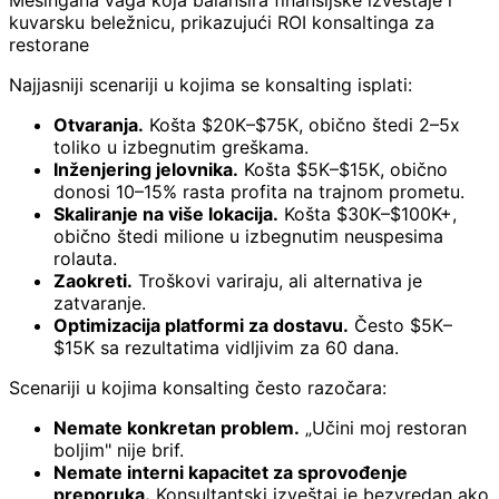
Mesingana vaga koja balansira finansijske izveštaje i
kuvarsku beležnicu, prikazujući ROI konsaltinga za
restorane
Najjasniji scenariji u kojima se konsalting isplati:
Otvaranja.
Košta $20K–$75K, obično štedi 2–5x
toliko u izbegnutim greškama.
Inženjering jelovnika.
Košta $5K–$15K, obično
donosi 10–15% rasta profita na trajnom prometu.
Skaliranje na više lokacija.
Košta $30K–$100K+,
obično štedi milione u izbegnutim neuspesima
rolauta.
Zaokreti.
Troškovi variraju, ali alternativa je
zatvaranje.
Optimizacija platformi za dostavu.
Često $5K–
$15K sa rezultatima vidljivim za 60 dana.
Scenariji u kojima konsalting često razočara:
Nemate konkretan problem.
„Učini moj restoran
boljim" nije brif.
Nemate interni kapacitet za sprovođenje
preporuka.
Konsultantski izveštaj je bezvredan ako