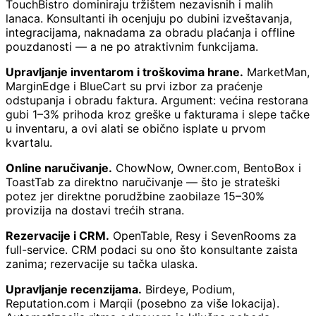
TouchBistro dominiraju tržištem nezavisnih i malih
lanaca. Konsultanti ih ocenjuju po dubini izveštavanja,
integracijama, naknadama za obradu plaćanja i offline
pouzdanosti — a ne po atraktivnim funkcijama.
Upravljanje inventarom i troškovima hrane.
MarketMan,
MarginEdge i BlueCart su prvi izbor za praćenje
odstupanja i obradu faktura. Argument: većina restorana
gubi 1–3% prihoda kroz greške u fakturama i slepe tačke
u inventaru, a ovi alati se obično isplate u prvom
kvartalu.
Online naručivanje.
ChowNow, Owner.com, BentoBox i
ToastTab za direktno naručivanje — što je strateški
potez jer direktne porudžbine zaobilaze 15–30%
provizija na dostavi trećih strana.
Rezervacije i CRM.
OpenTable, Resy i SevenRooms za
full-service. CRM podaci su ono što konsultante zaista
zanima; rezervacije su tačka ulaska.
Upravljanje recenzijama.
Birdeye, Podium,
Reputation.com i Marqii (posebno za više lokacija).