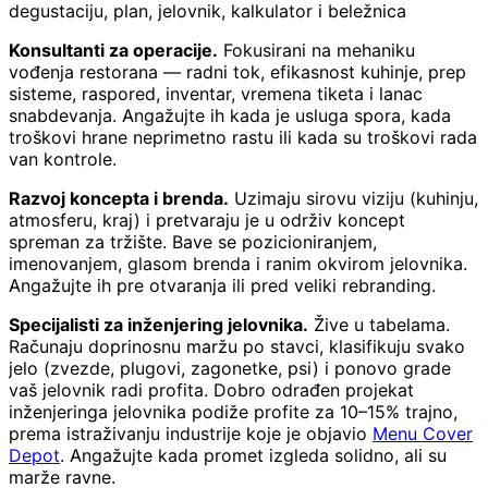
degustaciju, plan, jelovnik, kalkulator i beležnica
Konsultanti za operacije.
Fokusirani na mehaniku
vođenja restorana — radni tok, efikasnost kuhinje, prep
sisteme, raspored, inventar, vremena tiketa i lanac
snabdevanja. Angažujte ih kada je usluga spora, kada
troškovi hrane neprimetno rastu ili kada su troškovi rada
van kontrole.
Razvoj koncepta i brenda.
Uzimaju sirovu viziju (kuhinju,
atmosferu, kraj) i pretvaraju je u održiv koncept
spreman za tržište. Bave se pozicioniranjem,
imenovanjem, glasom brenda i ranim okvirom jelovnika.
Angažujte ih pre otvaranja ili pred veliki rebranding.
Specijalisti za inženjering jelovnika.
Žive u tabelama.
Računaju doprinosnu maržu po stavci, klasifikuju svako
jelo (zvezde, plugovi, zagonetke, psi) i ponovo grade
vaš jelovnik radi profita. Dobro odrađen projekat
inženjeringa jelovnika podiže profite za 10–15% trajno,
prema istraživanju industrije koje je objavio
Menu Cover
Depot
. Angažujte kada promet izgleda solidno, ali su
marže ravne.