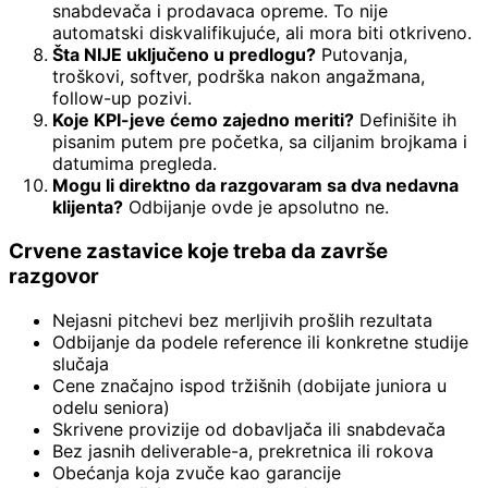
snabdevača i prodavaca opreme. To nije
automatski diskvalifikujuće, ali mora biti otkriveno.
Šta NIJE uključeno u predlogu?
Putovanja,
troškovi, softver, podrška nakon angažmana,
follow-up pozivi.
Koje KPI-jeve ćemo zajedno meriti?
Definišite ih
pisanim putem pre početka, sa ciljanim brojkama i
datumima pregleda.
Mogu li direktno da razgovaram sa dva nedavna
klijenta?
Odbijanje ovde je apsolutno ne.
Crvene zastavice koje treba da završe
razgovor
Nejasni pitchevi bez merljivih prošlih rezultata
Odbijanje da podele reference ili konkretne studije
slučaja
Cene značajno ispod tržišnih (dobijate juniora u
odelu seniora)
Skrivene provizije od dobavljača ili snabdevača
Bez jasnih deliverable-a, prekretnica ili rokova
Obećanja koja zvuče kao garancije