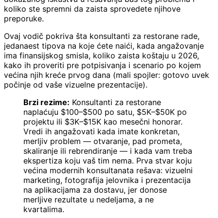
koliko ste spremni da zaista sprovedete njihove
preporuke.
Ovaj vodič pokriva šta konsultanti za restorane rade,
jedanaest tipova na koje ćete naići, kada angažovanje
ima finansijskog smisla, koliko zaista koštaju u 2026,
kako ih proveriti pre potpisivanja i scenario po kojem
većina njih kreće prvog dana (mali spojler: gotovo uvek
počinje od vaše vizuelne prezentacije).
Brzi rezime:
Konsultanti za restorane
naplaćuju $100–$500 po satu, $5K–$50K po
projektu ili $3K–$15K kao mesečni honorar.
Vredi ih angažovati kada imate konkretan,
merljiv problem — otvaranje, pad prometa,
skaliranje ili rebrendiranje — i kada vam treba
ekspertiza koju vaš tim nema. Prva stvar koju
većina modernih konsultanata rešava: vizuelni
marketing, fotografija jelovnika i prezentacija
na aplikacijama za dostavu, jer donose
merljive rezultate u nedeljama, a ne
kvartalima.