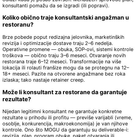
konsultanti pomažu da se izgradi (ili popravi).
Koliko obično traje konsultantski angažman u
restoranu?
Brze pobede poput redizajna jelovnika, marketinških
revizija i optimizacije dostave traju 2–6 nedelja.
Operativne promene — obuka, SOP-ovi, sistemi kontrole
troškova — obično traju 3–6 meseci. Otvaranje novih
restorana traje 6–12 meseci. Transformacije na više
lokacija ili rolauti franšize mogu da se protegnu na 12–
18+ meseci. Pazite na otvorene angažmane bez roka
izlaska; tako nastaje retainer creep.
Može li konsultant za restorane da garantuje
rezultate?
Nijedan legitimni konsultant ne garantuje konkretne
rezultate u prihodu ili profitu — previše varijabli (vreme,
osoblje, konkurencija, makroekonomija) je van njihove
kontrole. Ono što MOGU da garantuju su deliverable-i:
revizija, plan, program obuke, paket otvaranja ili