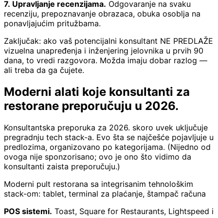
7. Upravljanje recenzijama.
Odgovaranje na svaku
recenziju, prepoznavanje obrazaca, obuka osoblja na
ponavljajućim pritužbama.
Zaključak: ako vaš potencijalni konsultant NE PREDLAŽE
vizuelna unapređenja i inženjering jelovnika u prvih 90
dana, to vredi razgovora. Možda imaju dobar razlog —
ali treba da ga čujete.
Moderni alati koje konsultanti za
restorane preporučuju u 2026.
Konsultantska preporuka za 2026. skoro uvek uključuje
pregradnju tech stack-a. Evo šta se najčešće pojavljuje u
predlozima, organizovano po kategorijama. (Nijedno od
ovoga nije sponzorisano; ovo je ono što vidimo da
konsultanti zaista preporučuju.)
Moderni pult restorana sa integrisanim tehnološkim
stack-om: tablet, terminal za plaćanje, štampač računa
POS sistemi.
Toast, Square for Restaurants, Lightspeed i