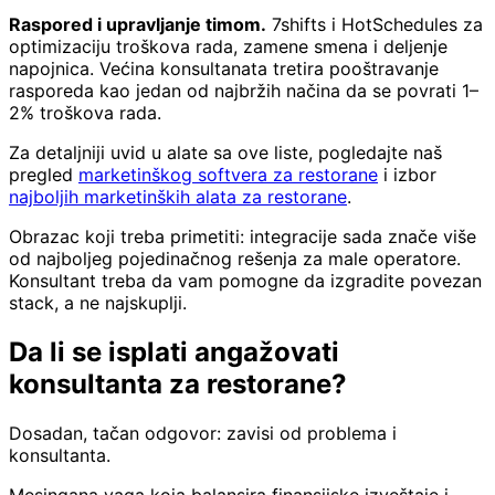
Raspored i upravljanje timom.
7shifts i HotSchedules za
optimizaciju troškova rada, zamene smena i deljenje
napojnica. Većina konsultanata tretira pooštravanje
rasporeda kao jedan od najbržih načina da se povrati 1–
2% troškova rada.
Za detaljniji uvid u alate sa ove liste, pogledajte naš
pregled
marketinškog softvera za restorane
i izbor
najboljih marketinških alata za restorane
.
Obrazac koji treba primetiti: integracije sada znače više
od najboljeg pojedinačnog rešenja za male operatore.
Konsultant treba da vam pomogne da izgradite povezan
stack, a ne najskuplji.
Da li se isplati angažovati
konsultanta za restorane?
Dosadan, tačan odgovor: zavisi od problema i
konsultanta.