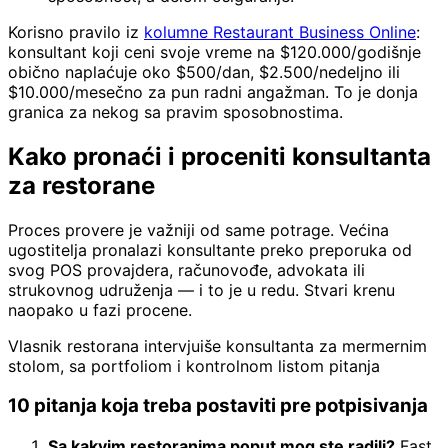
Korisno pravilo iz
kolumne Restaurant Business Online
:
konsultant koji ceni svoje vreme na $120.000/godišnje
obično naplaćuje oko $500/dan, $2.500/nedeljno ili
$10.000/mesečno za pun radni angažman. To je donja
granica za nekog sa pravim sposobnostima.
Kako pronaći i proceniti konsultanta
za restorane
Proces provere je važniji od same potrage. Većina
ugostitelja pronalazi konsultante preko preporuka od
svog POS provajdera, računovođe, advokata ili
strukovnog udruženja — i to je u redu. Stvari krenu
naopako u fazi procene.
Vlasnik restorana intervjuiše konsultanta za mermernim
stolom, sa portfoliom i kontrolnom listom pitanja
10 pitanja koja treba postaviti pre potpisivanja
Sa kakvim restoranima poput mog ste radili?
Fast