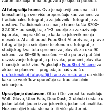
Automatizacija ritma odgovora je ključna pobeda.
AI fotografija hrane.
Ovo je najnoviji unos na listi i
konsultanti ga sve više preporučuju kao zamenu za
tradicionalnu fotografiju za jelovnik i fotografije za
dostavu. Tradicionalno snimanje hrane košta $700–
$2.000+ po sesiji, traje 1–3 nedelje za zakazivanje i
isporuku, i nepraktično je kada se jelovnik menja
mesečno. AI alati poput FoodShot AI pretvaraju prave
fotografije jela snimljene telefonom u fotografije
studijskog kvaliteta spremne za jelovnik za oko 90
sekundi, za $9–$99/mesečno — što po prvi put čini
osvežavanje fotografija pri svakoj promeni jelovnika
finansijski održivim. Pogledajte
FoodShot AI cene
za
aktuelne planove ili pregledajte naš vodič o
profesionalnoj fotografiji hrane za restorane
da vidite
kako se workflow upoređuje sa tradicionalnim
snimanjem.
Upravljanje dostavom.
Otter i Deliverect konsoliduju
Wolt, Glovo, Uber Eats, DoorDash, Grubhub i ostale u
jedan tablet, jedan izvor jelovnika, jedan set analitike.
Nezamenljivi kada ste na tri ili više platformi.