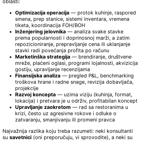
oblasti:
Optimizacija operacija
— protok kuhinje, raspored
smena, prep stanice, sistemi inventara, vremena
tiketa, koordinacija FOH/BOH
Inženjering jelovnika
— analiza svake stavke
prema popularnosti i doprinosnoj marži, a zatim
repozicioniranje, prepravljanje cena ili uklanjanje
stavki radi povećanja profita po računu
Marketinška strategija
— brendiranje, društvene
mreže, plaćeni oglasi, programi lojalnosti, akvizicija
gostiju, upravljanje recenzijama
Finansijska analiza
— pregled P&L, benchmarking
troškova hrane i radne snage, revizija dobavljača,
projekcije
Razvoj koncepta
— uzima viziju (kuhinja, format,
lokacija) i pretvara je u održiv, profitabilan koncept
Upravljanje zaokretom
— rad sa restoranima u
krizi, često uz agresivne rokove i odluke o
zatvaranju, smanjivanju ili promeni pravca
Najvažnija razlika koju treba razumeti: neki konsultanti
su
savetnici
(oni preporučuju, vi sprovodite), a neki su