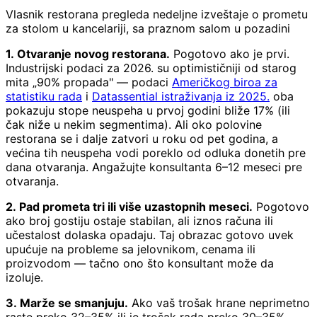
Vlasnik restorana pregleda nedeljne izveštaje o prometu
za stolom u kancelariji, sa praznom salom u pozadini
1. Otvaranje novog restorana.
Pogotovo ako je prvi.
Industrijski podaci za 2026. su optimističniji od starog
mita „90% propada" — podaci
Američkog biroa za
statistiku rada
i
Datassential istraživanja iz 2025.
oba
pokazuju stope neuspeha u prvoj godini bliže 17% (ili
čak niže u nekim segmentima). Ali oko polovine
restorana se i dalje zatvori u roku od pet godina, a
većina tih neuspeha vodi poreklo od odluka donetih pre
dana otvaranja. Angažujte konsultanta 6–12 meseci pre
otvaranja.
2. Pad prometa tri ili više uzastopnih meseci.
Pogotovo
ako broj gostiju ostaje stabilan, ali iznos računa ili
učestalost dolaska opadaju. Taj obrazac gotovo uvek
upućuje na probleme sa jelovnikom, cenama ili
proizvodom — tačno ono što konsultant može da
izoluje.
3. Marže se smanjuju.
Ako vaš trošak hrane neprimetno
raste preko 32–35% ili je trošak rada preko 30–35%