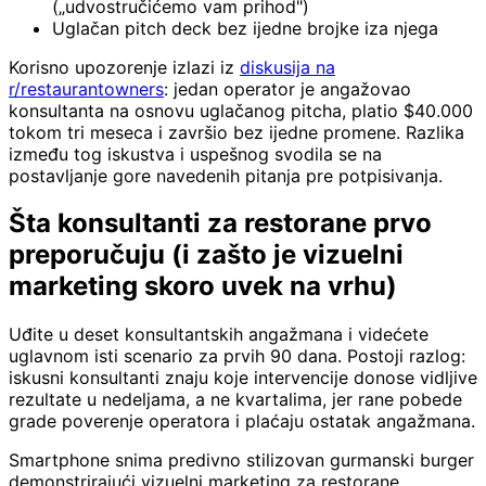
(„udvostručićemo vam prihod")
Uglačan pitch deck bez ijedne brojke iza njega
Korisno upozorenje izlazi iz
diskusija na
r/restaurantowners
: jedan operator je angažovao
konsultanta na osnovu uglačanog pitcha, platio $40.000
tokom tri meseca i završio bez ijedne promene. Razlika
između tog iskustva i uspešnog svodila se na
postavljanje gore navedenih pitanja pre potpisivanja.
Šta konsultanti za restorane prvo
preporučuju (i zašto je vizuelni
marketing skoro uvek na vrhu)
Uđite u deset konsultantskih angažmana i videćete
uglavnom isti scenario za prvih 90 dana. Postoji razlog:
iskusni konsultanti znaju koje intervencije donose vidljive
rezultate u nedeljama, a ne kvartalima, jer rane pobede
grade poverenje operatora i plaćaju ostatak angažmana.
Smartphone snima predivno stilizovan gurmanski burger
demonstrirajući vizuelni marketing za restorane