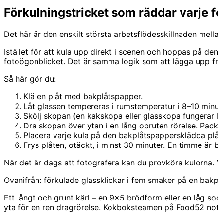
Förkulningstricket som räddar varje 
Det här är den enskilt största arbetsflödesskillnaden mel
Istället för att kula upp direkt i scenen och hoppas på d
fotoögonblicket. Det är samma logik som att lägga upp från
Så här gör du:
Klä en plåt med bakplåtspapper.
Låt glassen tempereras i rumstemperatur i 8–10 minute
Skölj skopan (en kakskopa eller glasskopa fungerar b
Dra skopan över ytan i en lång obruten rörelse. Packa
Placera varje kula på den bakplåtspappersklädda pl
Frys plåten, otäckt, i minst 30 minuter. En timme är b
När det är dags att fotografera kan du provköra kulorna. 
Ovanifrån: förkulade glassklickar i fem smaker på en bak
Ett långt och grunt kärl – en 9x5 brödform eller en låg so
yta för en ren dragrörelse. Kokboksteamen på Food52 noter