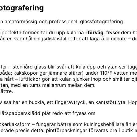
fotografering
lan amatörmässig och professionell glassfotografering.
en perfekta formen tar du upp kulorna
i förväg
, fryser dem h
 en varmhållningsdisk istället för att laga à la minute – d
r – stenhård glass blir svår att kula upp och ytan ser tugg
åda; kakskopor ger jämnare sfärer) under 110°F vatten mella
 hårt – luftfickor gör att kulan sjunker ihop och smälter o
åten, med en tums mellanrum mellan dem.
ättre.
Vissa har en buckla, ett fingeravtryck, en kantstött yta. 
plåtspappersklädd plåt redo att frysas om
ckerkaksform – fungerar bättre som kulningsbehållare än en p
ade precis detta: pintförpackningar förvaras bra i butik m