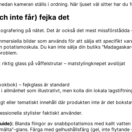
an kameran ställs i ordning. När ljuset väl sitter har du 10
ch inte får) fejka det
grafering på nätet. Det är också det mest missförstådda – f
mmersiella bilder som används för att sälja ett
specifikt va
potatismoskula. Du kan inte sälja din butiks "Madagaskar-
 problem.
riktig glass på våffelstrutar – matstylingknepet avslöjat
kokbok) – fejkglass är standard
i allmänhet som illustrativt, men kolla din lokala lagstiftn
gt eller tematiskt innehåll där produkten inte är det boksta
sionella stylister faktiskt använder.
uide):
Blanda flingor av snabbpotatismos med kallt vatten ti
smälta"-glans. Färga med gelhushållsfärg (gel, inte flytande 