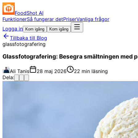
FoodShot AI
Funktioner
Så fungerar det
Priser
Vanliga frågor
Logga in
Kom igång
Kom igång
Tillbaka till Blog
glassfotografering
Glassfotografering: Besegra smältningen med 
Ali Tanis
28 maj 2026
22 min läsning
Dela: