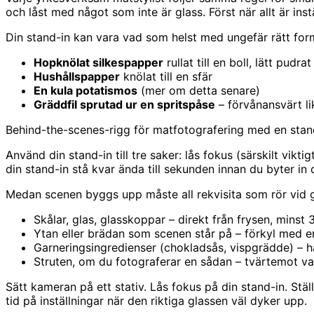
och låst med något som inte är glass. Först när allt är instä
Din stand-in kan vara vad som helst med ungefär rätt for
Hopknölat silkespapper
rullat till en boll, lätt pud
Hushållspapper
knölat till en sfär
En kula potatismos
(mer om detta senare)
Gräddfil sprutad ur en spritspåse
– förvånansvärt li
Behind-the-scenes-rigg för matfotografering med en stand
Använd din stand-in till tre saker: lås fokus (särskilt vi
din stand-in stå kvar ända till sekunden innan du byter in 
Medan scenen byggs upp måste all rekvisita som rör vid g
Skålar, glas, glasskoppar – direkt från frysen, minst 
Ytan eller brädan som scenen står på – förkyl med e
Garneringsingredienser (chokladsås, vispgrädde) – h
Struten, om du fotograferar en sådan – tvärtemot va
Sätt kameran på ett stativ. Lås fokus på din stand-in. Stäl
tid på inställningar när den riktiga glassen väl dyker upp.