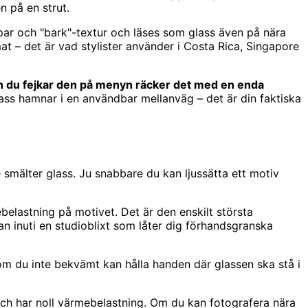
n på en strut.
ppar och "bark"-textur och läses som glass även på nära
t – det är vad stylister använder i Costa Rica, Singapore
och du fejkar den på menyn räcker det med en enda
lass hamnar i en användbar mellanväg – det är din faktiska
 smälter glass. Ju snabbare du kan ljussätta ett motiv
belastning på motivet. Det är den enskilt största
an inuti en studioblixt som låter dig förhandsgranska
m du inte bekvämt kan hålla handen där glassen ska stå i
t och har noll värmebelastning. Om du kan fotografera nära