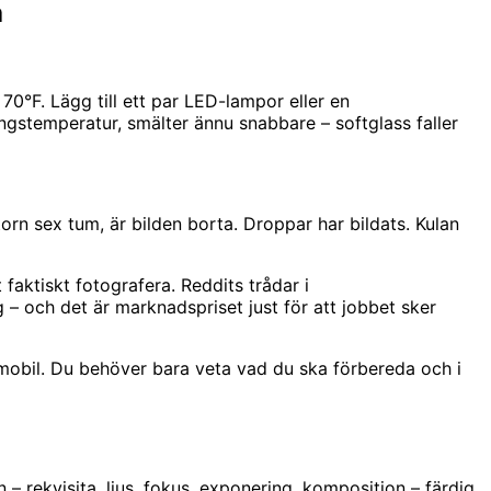
a
0°F. Lägg till ett par LED-lampor eller en
ngstemperatur, smälter ännu snabbare – softglass faller
torn sex tum, är bilden borta. Droppar har bildats. Kulan
faktiskt fotografera. Reddits trådar i
– och det är marknadspriset just för att jobbet sker
 mobil. Du behöver bara veta vad du ska förbereda och i
 – rekvisita, ljus, fokus, exponering, komposition – färdig