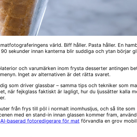
matfotograferingens värld. Biff håller. Pasta håller. En ha
r 90 sekunder innan kanterna blir suddiga och ytan börjar gl
 gelaterior och varumärken inom frysta desserter antingen be
enyn. Inget av alternativen är det rätta svaret.
ör dig som driver glassbar – samma tips och tekniker som ma
et, när fejkglass faktiskt är lagligt, hur du ljussätter kalla
er.
uter från frys till pöl i normalt inomhusljus, och så lite s
scenen med en stand-in innan glassen kommer fram, använd sva
n
AI-baserad fotoredigerare för mat
förvandla en grov mobilbi