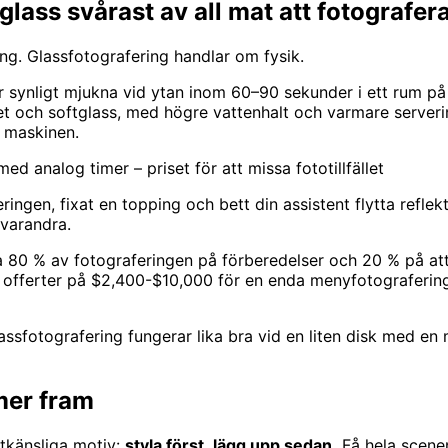
glass svårast av all mat att fotografer
ng. Glassfotografering handlar om fysik.
synligt mjukna vid ytan inom 60–90 sekunder i ett rum på 7
bet och softglass, med högre vattenhalt och varmare serveri
 maskinen.
 analog timer – priset för att missa fototillfället
ringen, fixat en topping och bett din assistent flytta reflek
 varandra.
a 80 % av fotograferingen på förberedelser och 20 % på att 
 offerter på $2,400-$10,000 för en enda menyfotografering 
ssfotografering fungerar lika bra vid en liten disk med en
mer fram
ltkänsliga motiv:
styla först, lägg upp sedan.
Få hela scenen