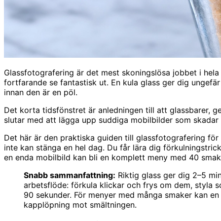
Glassfotografering är det mest skoningslösa jobbet i hela 
fortfarande se fantastisk ut. En kula glass ger dig ungefä
innan den är en pöl.
Det korta tidsfönstret är anledningen till att glassbarer,
slutar med att lägga upp suddiga mobilbilder som skadar m
Det här är den praktiska guiden till glassfotografering f
inte kan stänga en hel dag. Du får lära dig förkulningstrick
en enda mobilbild kan bli en komplett meny med 40 smak
Snabb sammanfattning:
Riktig glass ger dig 2–5 min
arbetsflöde: förkula klickar och frys om dem, styla 
90 sekunder. För menyer med många smaker kan e
kapplöpning mot smältningen.