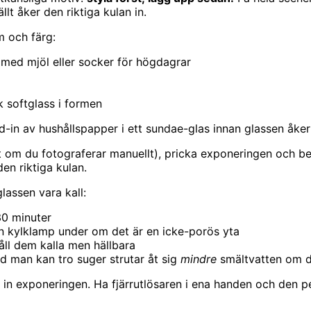
llt åker den riktiga kulan in.
m och färg:
rat med mjöl eller socker för högdagrar
k softglass i formen
-in av hushållspapper i ett sundae-glas innan glassen åker
ktigt om du fotograferar manuellt), pricka exponeringen och 
den riktiga kulan.
lassen vara kall:
30 minuter
n kylklamp under om det är en icke-porös yta
åll dem kalla men hällbara
d man kan tro suger strutar åt sig
mindre
smältvatten om d
l in exponeringen. Ha fjärrutlösaren i ena handen och den pe