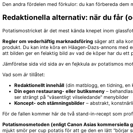
Den andra fördelen med förkulor: du kan förbereda dem med
Redaktionella alternativ: när du får (o
Potatismostricket är det mest kända knepet inom glassfoto
Regler om vederhäftig marknadsföring
säger att alla ko
produkt. Du kan inte köra en Häagen-Dazs-annons med en 
att bilden ger en felaktig bild av vad de köper har du ett
Jämförelse sida vid sida av en fejkkula av potatismos mot 
Vad som
är
tillåtet:
Redaktionellt innehåll
(din matblogg, en tidning, en 
Din egen restaurang- eller butiksmeny
– behandlas 
ser strängt på "väsentligt vilseledande" menybilder
Koncept- och stämningsbilder
– abstrakt, konstnärli
För de fallen kommer här de två stand-in-recept som profes
Potatismosmetoden (enligt Canon Asias kommersiella g
mjukt smör per cup potatis för att ge den en lätt "börjar 