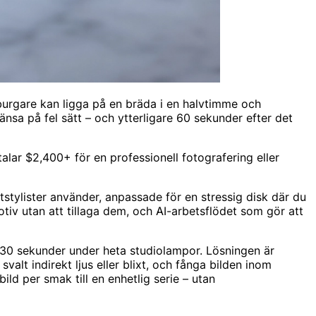
mburgare kan ligga på en bräda i en halvtimme och
änsa på fel sätt – och ytterligare 60 sekunder efter det
talar $2,400+ för en professionell fotografering eller
tstylister använder, anpassade för en stressig disk där du
 motiv utan att tillaga dem, och AI-arbetsflödet som gör att
om 30 sekunder under heta studiolampor. Lösningen är
lt indirekt ljus eller blixt, och fånga bilden inom
ld per smak till en enhetlig serie – utan