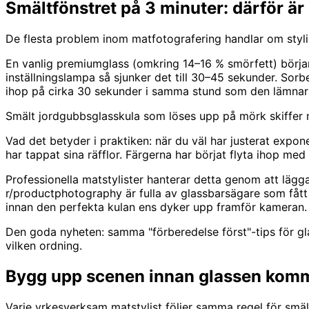
Smältfönstret på 3 minuter: därför är 
De flesta problem inom matfotografering handlar om styli
En vanlig premiumglass (omkring 14–16 % smörfett) börjar 
inställningslampa så sjunker det till 30–45 sekunder. Sor
ihop på cirka 30 sekunder i samma stund som den lämnar
Smält jordgubbsglasskula som löses upp på mörk skiffer med
Vad det betyder i praktiken: när du väl har justerat expone
har tappat sina räfflor. Färgerna har börjat flyta ihop med
Professionella matstylister hanterar detta genom att lägg
r/productphotography är fulla av glassbarsägare som fått
innan den perfekta kulan ens dyker upp framför kameran.
Den goda nyheten: samma "förberedelse först"-tips för gla
vilken ordning.
Bygg upp scenen innan glassen kom
Varje yrkesverksam matstylist följer samma regel för smä