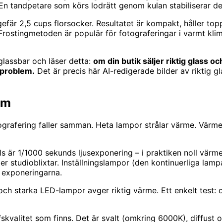
r. En tandpetare som körs lodrätt genom kulan stabiliserar de
efär 2,5 cups florsocker. Resultatet är kompakt, håller to
rostingmetoden är populär för fotograferingar i varmt klima
lassbar och läser detta:
om din butik säljer riktig glass 
 problem.
Det är precis här AI-redigerade bilder av riktig g
em
ografering faller samman. Heta lampor strålar värme. Värme
s är 1/1000 sekunds ljusexponering – i praktiken noll värme
er studioblixtar. Inställningslampor (den kontinuerliga lamp
n exponeringarna.
h starka LED-lampor avger riktig värme. Ett enkelt test: o
ffskvalitet som finns. Det är svalt (omkring 6000K), diffus