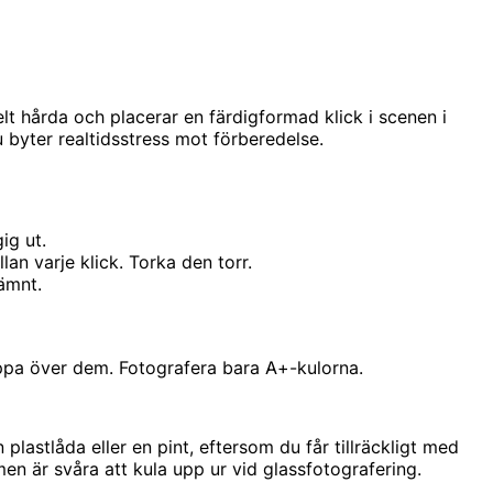
elt hårda och placerar en färdigformad klick i scenen i
u byter realtidsstress mot förberedelse.
ig ut.
n varje klick. Torka den torr.
jämnt.
Hoppa över dem. Fotografera bara A+-kulorna.
lastlåda eller en pint, eftersom du får tillräckligt med
en är svåra att kula upp ur vid glassfotografering.