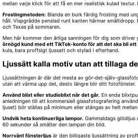
mellan varje klick för att få en mer realistisk kulad textu
Frostingmetoden:
Blanda en burk färdig frosting med ung
håll. Vispgrädde penslad runt kanten härmar smältdropp. F
och Texas på sommaren.
Men här kommer den ärliga sanningen för dig som driver g
örnögd kund med ett TikTok-konto för att det ska bli ett
kula, bara proffsigt ljussatt och stylad i efterhand.
Ljussätt kalla motiv utan att tillaga d
Ljussättningen är där det mesta av gör-det-själv-glassfot
utan att värma upp det, desto längre blir ditt fotofönster.
Använd blixt eller studioblixt när det går.
En enda blixtpul
anledningen till att kommersiell glassfotografering använd
ljuset) bör ställas på minimum eller stängas av helt mella
Undvik heta kontinuerliga lampor.
Gammaldags glödljus oc
60 sekunder så smälter den lampan din bild.
Norrvänt fönsterljus
är den billigaste ljussättning av pro