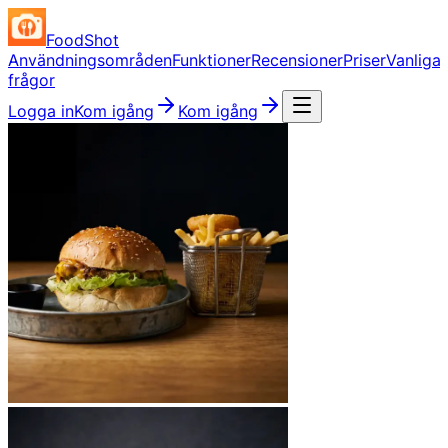
FoodShot
Användningsområden
Funktioner
Recensioner
Priser
Vanliga
frågor
Logga in
Kom igång
Kom igång