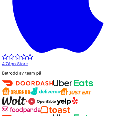
4.7
App Store
Betrodd av team på