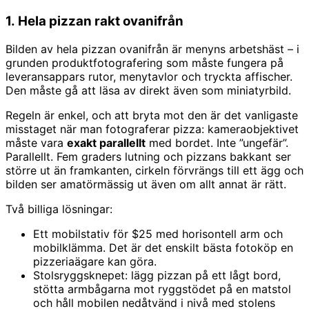
1. Hela pizzan rakt ovanifrån
Bilden av hela pizzan ovanifrån är menyns arbetshäst – i
grunden produktfotografering som måste fungera på
leveransappars rutor, menytavlor och tryckta affischer.
Den måste gå att läsa av direkt även som miniatyrbild.
Regeln är enkel, och att bryta mot den är det vanligaste
misstaget när man fotograferar pizza: kameraobjektivet
måste vara
exakt parallellt
med bordet. Inte ”ungefär”.
Parallellt. Fem graders lutning och pizzans bakkant ser
större ut än framkanten, cirkeln förvrängs till ett ägg och
bilden ser amatörmässig ut även om allt annat är rätt.
Två billiga lösningar:
Ett mobilstativ för $25 med horisontell arm och
mobilklämma. Det är det enskilt bästa fotoköp en
pizzeriaägare kan göra.
Stolsryggsknepet: lägg pizzan på ett lågt bord,
stötta armbågarna mot ryggstödet på en matstol
och håll mobilen nedåtvänd i nivå med stolens