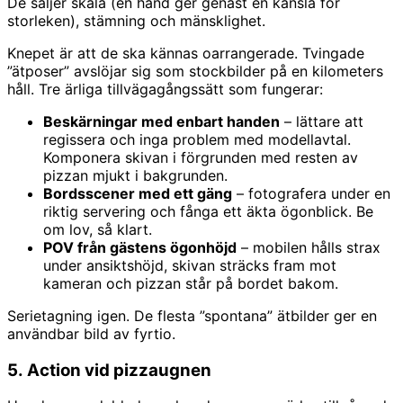
De säljer skala (en hand ger genast en känsla för
storleken), stämning och mänsklighet.
Knepet är att de ska kännas oarrangerade. Tvingade
”ätposer” avslöjar sig som stockbilder på en kilometers
håll. Tre ärliga tillvägagångssätt som fungerar:
Beskärningar med enbart handen
– lättare att
regissera och inga problem med modellavtal.
Komponera skivan i förgrunden med resten av
pizzan mjukt i bakgrunden.
Bordsscener med ett gäng
– fotografera under en
riktig servering och fånga ett äkta ögonblick. Be
om lov, så klart.
POV från gästens ögonhöjd
– mobilen hålls strax
under ansiktshöjd, skivan sträcks fram mot
kameran och pizzan står på bordet bakom.
Serietagning igen. De flesta ”spontana” ätbilder ger en
användbar bild av fyrtio.
5. Action vid pizzaugnen