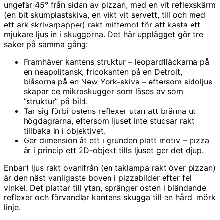
ungefär 45° från sidan av pizzan, med en vit reflexskärm
(en bit skumplastskiva, en vikt vit servett, till och med
ett ark skrivarpapper) rakt mittemot för att kasta ett
mjukare ljus in i skuggorna. Det här upplägget gör tre
saker på samma gång:
Framhäver kantens struktur – leopardfläckarna på
en neapolitansk, fricokanten på en Detroit,
blåsorna på en New York-skiva – eftersom sidoljus
skapar de mikroskuggor som läses av som
”struktur” på bild.
Tar sig förbi ostens reflexer utan att bränna ut
högdagrarna, eftersom ljuset inte studsar rakt
tillbaka in i objektivet.
Ger dimension åt ett i grunden platt motiv – pizza
är i princip ett 2D-objekt tills ljuset ger det djup.
Enbart ljus rakt ovanifrån (en taklampa rakt över pizzan)
är den näst vanligaste boven i pizzabilder efter fel
vinkel. Det plattar till ytan, spränger osten i bländande
reflexer och förvandlar kantens skugga till en hård, mörk
linje.