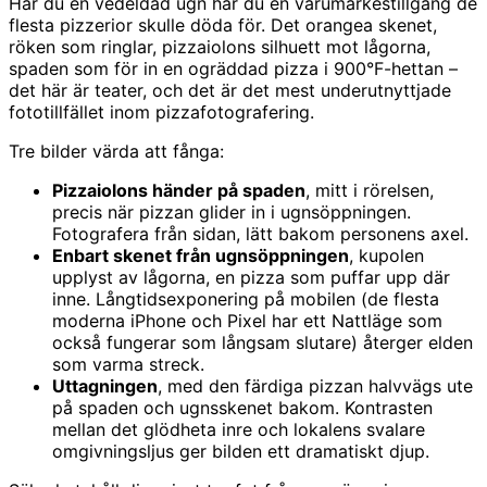
Har du en vedeldad ugn har du en varumärkestillgång de
flesta pizzerior skulle döda för. Det orangea skenet,
röken som ringlar, pizzaiolons silhuett mot lågorna,
spaden som för in en ogräddad pizza i 900°F-hettan –
det här är teater, och det är det mest underutnyttjade
fototillfället inom pizzafotografering.
Tre bilder värda att fånga:
Pizzaiolons händer på spaden
, mitt i rörelsen,
precis när pizzan glider in i ugnsöppningen.
Fotografera från sidan, lätt bakom personens axel.
Enbart skenet från ugnsöppningen
, kupolen
upplyst av lågorna, en pizza som puffar upp där
inne. Långtidsexponering på mobilen (de flesta
moderna iPhone och Pixel har ett Nattläge som
också fungerar som långsam slutare) återger elden
som varma streck.
Uttagningen
, med den färdiga pizzan halvvägs ute
på spaden och ugnsskenet bakom. Kontrasten
mellan det glödheta inre och lokalens svalare
omgivningsljus ger bilden ett dramatiskt djup.