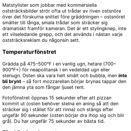
Matstylister som jobbar med kommersiella
oststräcksbilder strör ofta ut trådar av riven ostsnöre
över det förskurna snittet före gräddningen – ostsnöret
smälter till långa, smala trådar som sträcker sig
dramatiskt framför kameran. Det är ett stylingknep, inte
ett vilseledande grepp, och det används i nästan varje
oststräcksreklam du någonsin sett.
Temperaturfönstret
Grädda på 475–500°F i en vanlig ugn, hetare (700–
900°F+) för neapolitansk i en vedeldad ugn eller
stenugn. Osten ska vara helt smält och bubbla, men
inte
bli brynt
– så fort mozzarellan börjar brynas tappar den
den jämna yta som fångar ljuset rent.
Fotofönstret öppnas 15 sekunder efter att pizzan
kommit ut (osten behöver stelna en aning så att den
sträcker sig i stället för att rinna) och stängs efter
ungefär 90 sekunder (osten börjar dra ihop sig och blir
grå). Du har ungefär 75 sekunder av bästa tid.