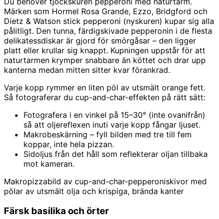
Du behöver tjockskuren pepperoni med naturtarm.
Märken som Hormel Rosa Grande, Ezzo, Bridgford och
Dietz & Watson stick pepperoni (nyskuren) kupar sig alla
pålitligt. Den tunna, färdigskivade pepperonin i de flesta
delikatessdiskar är gjord för smörgåsar – den ligger
platt eller krullar sig knappt. Kupningen uppstår för att
naturtarmen krymper snabbare än köttet och drar upp
kanterna medan mitten sitter kvar förankrad.
Varje kopp rymmer en liten pöl av utsmält orange fett.
Så fotograferar du cup-and-char-effekten på rätt sätt:
Fotografera i en vinkel på 15–30° (inte ovanifrån)
så att oljereflexen inuti varje kopp fångar ljuset.
Makrobeskärning – fyll bilden med tre till fem
koppar, inte hela pizzan.
Sidoljus från det håll som reflekterar oljan tillbaka
mot kameran.
Makropizzabild av cup-and-char-pepperoniskivor med
pölar av utsmält olja och krispiga, brända kanter
Färsk basilika och örter