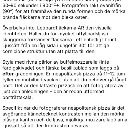
60–90 sekunder i 900°F+. Fotografera rakt ovanifrån
(90°) för att framhäva den runda formen och de mörka
brända fläckarna mot den bleka osten.
Överbelys inte. Leopardfläckarna ÄR den visuella
identiteten. Häller du för mycket utfyllnadsljus i
skuggorna försvinner fläckarna i ett enhetligt brunt.
Ljussätt från en låg sida i ungefär 30° för att ge
cornicione struktur utan att platta till den.
Styla med rivna pärlor av buffelmozzarella (inte
färdigskivade) och färska basilikablad som läggs på
efter
gräddningen. En neapolitansk pizza på 11–12 tum
fyller en mobilbild vackert utan att du behöver gå långt
bort. Det är den lättaste pizzastilen att fotografera av
just den anledningen – den är redan utformad i
porträttskala.
Specifikt när du fotograferar neapolitansk pizza är det
avgörande kännetecknet kontrasten mellan den mörka,
blåsiga kanten och de ljusa, mjölkiga mozzarellapölarna.
Ljussätt så att den kontrasten bevaras.