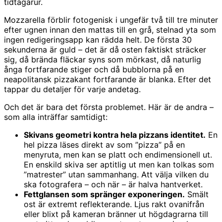
tidtagarur.
Mozzarella förblir fotogenisk i ungefär två till tre minuter
efter ugnen innan den mattas till en grå, stelnad yta som
ingen redigeringsapp kan rädda helt. De första 30
sekunderna är guld – det är då osten faktiskt sträcker
sig, då brända fläckar syns som mörkast, då naturlig
ånga fortfarande stiger och då bubblorna på en
neapolitansk pizzakant fortfarande är blanka. Efter det
tappar du detaljer för varje andetag.
Och det är bara det första problemet. Här är de andra –
som alla inträffar samtidigt:
Skivans geometri kontra hela pizzans identitet.
En
hel pizza läses direkt av som ”pizza” på en
menyruta, men kan se platt och endimensionell ut.
En enskild skiva ser aptitlig ut men kan tolkas som
”matrester” utan sammanhang. Att välja vilken du
ska fotografera – och när – är halva hantverket.
Fettglansen som spränger exponeringen.
Smält
ost är extremt reflekterande. Ljus rakt ovanifrån
eller blixt på kameran bränner ut högdagrarna till