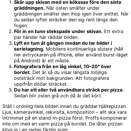
Skär upp skivan med en kökssax före den sista
gräddningen.
När osten smälter under
gräddningen smälter den ihop igen över snittet. När
du sedan lyfter sträcker den sig rent längs den
fogen.
För in en tunn stekspade under skivan.
Ett extra
par händer här räddar bilden.
Lyft en tum åt gången medan du tar bilder i
serietagning.
Mobilens kontinuerliga slutare (håll
ner avtryckaren på iPhone, eller använd burst-läget
på Android) är ett måste.
Fotografera från en låg vinkel, 10–20° över
bordet.
Det är så du visar längsta möjliga
oststräck mot bakgrunden. Att fotografera
uppifrån dödar sträcket.
Du har ett eller två användbara sträck per pizza.
Sedan blir osten grå och då är det kört.
Ställ i ordning hela bilden innan du gräddar hjältepizzan.
Ljus, kameravinkel, rekvisita, komposition – allt ska vara
intrimmat på en stand-in-pizza först. Proffs komponerar
inte om med en varm pizza på bordet. De låter pizzan
kliva in i en redan färdig scen.