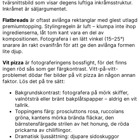
tvärsnittsbild som visar degens luftiga inkråmsstruktur.
Inkråmet är säljargumentet.
Flatbreads
är oftast avlånga rektanglar med glest utlagd
premiumtopping. Stylingregeln är luft – klumpa inte ihop
ingredienserna, låt tom kant vara en del av
kompositionen. Fotografera i en lätt vinkel (15–25°)
snarare än rakt ovanifrån för att ge den avlånga formen
lite djup.
Vit pizza
är fotograferingens bossfight, för det finns
ingen röd sås som ger färgkontrast. Vitt-på-vitt-
problemet dödar fler bilder på vit pizza än någon annan
faktor. Lös det på tre sätt:
Bakgrundskontrast: fotografera på mörk skiffer,
valnötsträ eller bränt bakplåtspapper – aldrig en vit
tallrik.
Toppingens färg: prosciuttons rosa, ruccolans
gröna, kantens mörka brända fläckar, den
bärnstensfärgade strilen av het honung, de röda
prickarna av chiliflingor.
Dramatisk ljussättning: djupare sidoskuggor