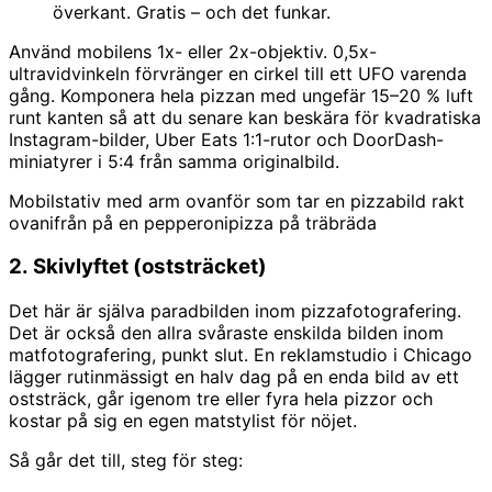
överkant. Gratis – och det funkar.
Använd mobilens 1x- eller 2x-objektiv. 0,5x-
ultravidvinkeln förvränger en cirkel till ett UFO varenda
gång. Komponera hela pizzan med ungefär 15–20 % luft
runt kanten så att du senare kan beskära för kvadratiska
Instagram-bilder, Uber Eats 1:1-rutor och DoorDash-
miniatyrer i 5:4 från samma originalbild.
Mobilstativ med arm ovanför som tar en pizzabild rakt
ovanifrån på en pepperonipizza på träbräda
2. Skivlyftet (oststräcket)
Det här är själva paradbilden inom pizzafotografering.
Det är också den allra svåraste enskilda bilden inom
matfotografering, punkt slut. En reklamstudio i Chicago
lägger rutinmässigt en halv dag på en enda bild av ett
oststräck, går igenom tre eller fyra hela pizzor och
kostar på sig en egen matstylist för nöjet.
Så går det till, steg för steg: