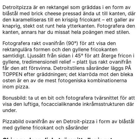
Detroitpizza är en rektangel som gräddas i en form av
blåstål med brick cheese pressad ända ut till kanten, där
den karamelliseras till en krispig fricokant – ett galler av
knaprig, stekt ost runt hela ytterkanten. Fotografera den
kanten, annars har du missat hela poängen med stilen.
Fotografera rakt ovanifrån (90°) för att visa den
rektangulära formen och den gyllene fricokanten
samtidigt. Ljussätt från sidan i 45° för att återge fricon i
gyllene, tredimensionell relief – platt ljus rakt ovanifrån
får den att försvinna. Detroitstilens såsränder läggs PÅ
TOPPEN efter gräddningen; det klarröda mot den bleka
osten är en av de mest fotogeniska kombinationerna
inom pizza.
Bonusbild: ta ut en bit och fotografera tvärsnittet för att
visa den luftiga, focaccialiknande inkråmsstrukturen där
under.
Pizzabild ovanifrån av en Detroit-pizza i form av blåstål
med gyllene fricokant och såsränder