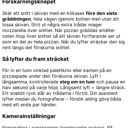
Förskärningsknepet
Skär ett snitt i skivan med en kökssax
före den sista
gräddningen
, hela vägen igenom botten men utan att
lossa skivan. Strö ut några extra trådar mager
mozzarella över snittet. När pizzan gräddas smälter
osten ihop över snittet så att skivan fortfarande ser ut
som en del av hela pizzan. När du lyfter sträcker den sig
rent längs det förskurna snittet.
Så lyfter du fram sträcket
För in en tunn vinklad palettkniv eller kanten på en
pizzaspade under den förskurna skivan. Lyft i
långsamma, kontrollerade
steg om en tum
och pausa en
halv sekund på varje höjd. Långsamt lyft = längre sträck.
Ett snabbt ryck slår av trådarna i förtid. Din assistent
lyfter medan du fotograferar – försök aldrig göra båda
med ett enda par händer.
Kamerainställningar
Fotografera i serietagning (kontinuerlig slutare). På