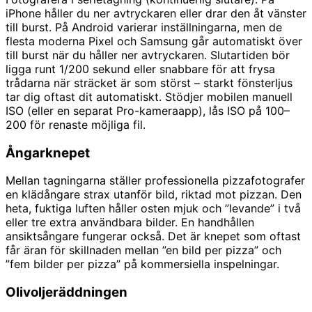
iPhone håller du ner avtryckaren eller drar den åt vänster
till burst. På Android varierar inställningarna, men de
flesta moderna Pixel och Samsung går automatiskt över
till burst när du håller ner avtryckaren. Slutartiden bör
ligga runt 1/200 sekund eller snabbare för att frysa
trådarna när sträcket är som störst – starkt fönsterljus
tar dig oftast dit automatiskt. Stödjer mobilen manuell
ISO (eller en separat Pro-kameraapp), lås ISO på 100–
200 för renaste möjliga fil.
Ångarknepet
Mellan tagningarna ställer professionella pizzafotografer
en klädångare strax utanför bild, riktad mot pizzan. Den
heta, fuktiga luften håller osten mjuk och ”levande” i två
eller tre extra användbara bilder. En handhållen
ansiktsångare fungerar också. Det är knepet som oftast
får äran för skillnaden mellan ”en bild per pizza” och
”fem bilder per pizza” på kommersiella inspelningar.
Olivoljeräddningen