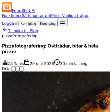
FoodShot AI
Funktioner
Så fungerar det
Priser
Vanliga frågor
Logga in
Kom igång
Kom igång
Tillbaka till Blog
pizzafotografering
Pizzafotografering: Osttrådar, bitar & hela
pizzor
Ali Tanis
29 maj 2026
30 min läsning
Dela: