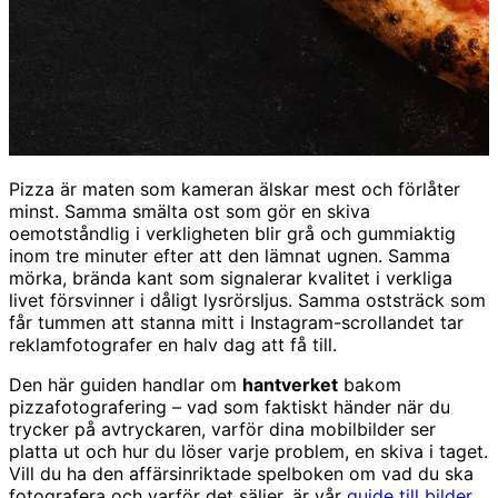
Pizza är maten som kameran älskar mest och förlåter
minst. Samma smälta ost som gör en skiva
oemotståndlig i verkligheten blir grå och gummiaktig
inom tre minuter efter att den lämnat ugnen. Samma
mörka, brända kant som signalerar kvalitet i verkliga
livet försvinner i dåligt lysrörsljus. Samma oststräck som
får tummen att stanna mitt i Instagram-scrollandet tar
reklamfotografer en halv dag att få till.
Den här guiden handlar om
hantverket
bakom
pizzafotografering – vad som faktiskt händer när du
trycker på avtryckaren, varför dina mobilbilder ser
platta ut och hur du löser varje problem, en skiva i taget.
Vill du ha den affärsinriktade spelboken om vad du ska
fotografera och varför det säljer, är vår
guide till bilder