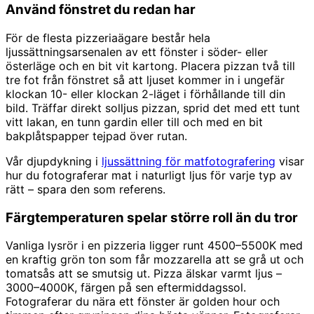
Använd fönstret du redan har
För de flesta pizzeriaägare består hela
ljussättningsarsenalen av ett fönster i söder- eller
österläge och en bit vit kartong. Placera pizzan två till
tre fot från fönstret så att ljuset kommer in i ungefär
klockan 10- eller klockan 2-läget i förhållande till din
bild. Träffar direkt solljus pizzan, sprid det med ett tunt
vitt lakan, en tunn gardin eller till och med en bit
bakplåtspapper tejpad över rutan.
Vår djupdykning i
ljussättning för matfotografering
visar
hur du fotograferar mat i naturligt ljus för varje typ av
rätt – spara den som referens.
Färgtemperaturen spelar större roll än du tror
Vanliga lysrör i en pizzeria ligger runt 4500–5500K med
en kraftig grön ton som får mozzarella att se grå ut och
tomatsås att se smutsig ut. Pizza älskar varmt ljus –
3000–4000K, färgen på sen eftermiddagssol.
Fotograferar du nära ett fönster är golden hour och