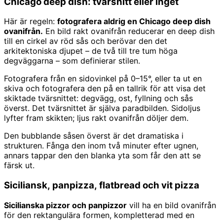
Chicago deep dish: tvärsnitt eller inget
Här är regeln:
fotografera aldrig en Chicago deep dish
ovanifrån.
En bild rakt ovanifrån reducerar en deep dish
till en cirkel av röd sås och berövar den det
arkitektoniska djupet – de två till tre tum höga
degväggarna – som definierar stilen.
Fotografera från en sidovinkel på 0–15°, eller ta ut en
skiva och fotografera den på en tallrik för att visa det
skiktade tvärsnittet: degvägg, ost, fyllning och sås
överst. Det tvärsnittet är själva paradbilden. Sidoljus
lyfter fram skikten; ljus rakt ovanifrån döljer dem.
Den bubblande såsen överst är det dramatiska i
strukturen. Fånga den inom två minuter efter ugnen,
annars tappar den den blanka yta som får den att se
färsk ut.
Siciliansk, panpizza, flatbread och vit pizza
Sicilianska pizzor och panpizzor
vill ha en bild ovanifrån
för den rektangulära formen, kompletterad med en