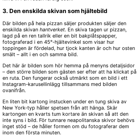
3. Den enskilda skivan som hjältebild
Där bilden på hela pizzan säljer produkten säljer den
enskilda skivan
hantverket
. En skiva tagen ur pizzan,
lagd på en ren tallrik eller en bit bakplåtspapper,
fotograferad i en 45°-hjältevinkel som visar hur
toppingen är fördelad, hur tjock kanten är och hur osten
smält – allt i en och samma bild.
Det här är bilden som hör hemma på menyns detaljsidor
– den större bilden som gästen ser efter att ha klickat på
en ruta. Den fungerar också utmärkt som en bild i ett
Instagram-karusellinlägg tillsammans med bilden
ovanifrån.
En liten bit kartong instucken under en tung skiva av
New York-typ håller spetsen från att hänga. Skär
kartongen en kvarts tum kortare än skivan så att den
inte syns i bild. För tunnare neapolitanska skivor behövs
inget stöd – de håller formen om du fotograferar dem
inom den första minuten.