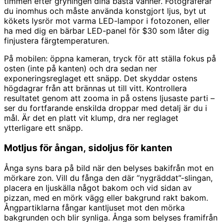
timmen efter gryningen dina bästa vänner. Fotograferar
du inomhus och måste använda konstgjort ljus, byt ut
kökets lysrör mot varma LED-lampor i fotozonen, eller
ha med dig en bärbar LED-panel för $30 som låter dig
finjustera färgtemperaturen.
På mobilen: öppna kameran, tryck för att ställa fokus på
osten (inte på kanten) och dra sedan ner
exponeringsreglaget ett snäpp. Det skyddar ostens
högdagrar från att brännas ut till vitt. Kontrollera
resultatet genom att zooma in på ostens ljusaste parti –
ser du fortfarande enskilda droppar med detalj är du i
mål. Är det en platt vit klump, dra ner reglaget
ytterligare ett snäpp.
Motljus för ångan, sidoljus för kanten
Ånga syns bara på bild när den belyses bakifrån mot en
mörkare zon. Vill du fånga den där ”nygräddat”-slingan,
placera en ljuskälla något bakom och vid sidan av
pizzan, med en mörk vägg eller bakgrund rakt bakom.
Ångpartiklarna fångar kantljuset mot den mörka
bakgrunden och blir synliga. Ånga som belyses framifrån