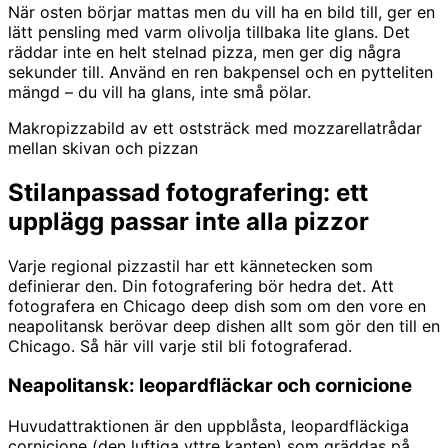
När osten börjar mattas men du vill ha en bild till, ger en
lätt pensling med varm olivolja tillbaka lite glans. Det
räddar inte en helt stelnad pizza, men ger dig några
sekunder till. Använd en ren bakpensel och en pytteliten
mängd – du vill ha glans, inte små pölar.
Makropizzabild av ett oststräck med mozzarellatrådar
mellan skivan och pizzan
Stilanpassad fotografering: ett
upplägg passar inte alla pizzor
Varje regional pizzastil har ett kännetecken som
definierar den. Din fotografering bör hedra det. Att
fotografera en Chicago deep dish som om den vore en
neapolitansk berövar deep dishen allt som gör den till en
Chicago. Så här vill varje stil bli fotograferad.
Neapolitansk: leopardfläckar och cornicione
Huvudattraktionen är den uppblåsta, leopardfläckiga
cornicione (den luftiga yttre kanten) som gräddas på