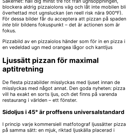
Säkerhet: håll dig minst tre fot från ugnsöppningen,
blockera aldrig pizzaiolons väg och låt inte mobilen bli
överhettad mot ugnsluckan (en reell risk nära 900°F).
För dessa bilder får du acceptera att pizzan på spaden
inte
blir bildens fokuspunkt – det är actionen som är
fokus.
Pizzabild av en pizzaiolos händer som för in en pizza i
en vedeldad ugn med orangea lågor och kantljus
Ljussätt pizzan för maximal
aptitretning
De flesta pizzabilder misslyckas med ljuset innan de
misslyckas med något annat. Den goda nyheten: pizza
vill ha exakt en sorts ljus, och det finns på varenda
restaurang i världen – ett fönster.
Sidoljus i 45° är proffsens universalstandard
I princip varje kommersiell matfotograf ljussätter pizza
på samma sätt: en mjuk, riktad ljuskälla placerad i