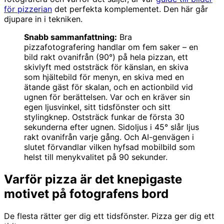
för pizzerian
det perfekta komplementet. Den här går
djupare in i tekniken.
Snabb sammanfattning:
Bra
pizzafotografering handlar om fem saker – en
bild rakt ovanifrån (90°) på hela pizzan, ett
skivlyft med oststräck för känslan, en skiva
som hjältebild för menyn, en skiva med en
ätande gäst för skalan, och en actionbild vid
ugnen för berättelsen. Var och en kräver sin
egen ljusvinkel, sitt tidsfönster och sitt
stylingknep. Oststräck funkar de första 30
sekunderna efter ugnen. Sidoljus i 45° slår ljus
rakt ovanifrån varje gång. Och AI-genvägen i
slutet förvandlar vilken hyfsad mobilbild som
helst till menykvalitet på 90 sekunder.
Varför pizza är det knepigaste
motivet på fotografens bord
De flesta rätter ger dig ett tidsfönster. Pizza ger dig ett