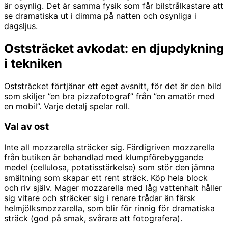
är osynlig. Det är samma fysik som får bilstrålkastare att
se dramatiska ut i dimma på natten och osynliga i
dagsljus.
Oststräcket avkodat: en djupdykning
i tekniken
Oststräcket förtjänar ett eget avsnitt, för det är den bild
som skiljer ”en bra pizzafotograf” från ”en amatör med
en mobil”. Varje detalj spelar roll.
Val av ost
Inte all mozzarella sträcker sig. Färdigriven mozzarella
från butiken är behandlad med klumpförebyggande
medel (cellulosa, potatisstärkelse) som stör den jämna
smältning som skapar ett rent sträck. Köp hela block
och riv själv. Mager mozzarella med låg vattenhalt håller
sig vitare och sträcker sig i renare trådar än färsk
helmjölksmozzarella, som blir för rinnig för dramatiska
sträck (god på smak, svårare att fotografera).