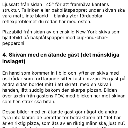
Ljussätt från sidan i 45° för att framhäva kantens
struktur. Tallriken eller bakplåtspappret under skivan ska
vara matt, inte blankt – blanka ytor fördubblar
reflexproblemet du redan har med osten.
Pizzabild från sidan av en enskild New York-skiva som
hjältebild på bakplåtspapper med cup-and-char-
pepperoni
4. Skivan med en ätande gäst (det mänskliga
inslaget)
En hand som kommer in i bild och lyfter en skiva med
osttrådar som fortfarande sitter fast i pizzan. En gäst på
andra sidan bordet mitt i ett skratt, med en skiva i
handen, lätt suddig bakom den skarpa pizzan. Bilden
över axeln från gästens POV, med blicken ner mot skivan
som hen strax ska bita i.
Dessa bilder med en ätande gäst gör något de andra
fyra inte klarar: de berättar för betraktaren att ”det här
är en riktig pizza, som äts av en riktig människa, just nu”.