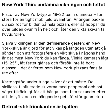
New York Thin: omfamna vikningen och fettet
Pizzor av New York-typ är 18–22 tum i diameter – för
stora för en tight mobilbild ovanifrån. Antingen backar
du sex fot för bilden på hela pizzan, eller så hoppar du
över bilden ovanifrån helt och låter den vikta skivan ta
huvudrollen.
Själva vikningen är den definierande gesten: en New
York-skiva är gjord för att vikas på längden utan att gå
sönder, och att fotografera en vikt skiva i någons hand
är det mest New York du kan fånga. Vinkla kameran lågt
(15–25°), låt fettet glänsa och försök inte få bort
glansen – det är fettet som New York-pizzans fans är
ute efter.
Kartongstöd under tunga skivor är ett måste. De
sicilianskt influerade skivorna med pepperoni och ost
väger tillräckligt för att hänga inom fem sekunder efter
att de lyfts, och en hängande spets förstör geometrin.
Detroit-stil: fricokanten är hjälten