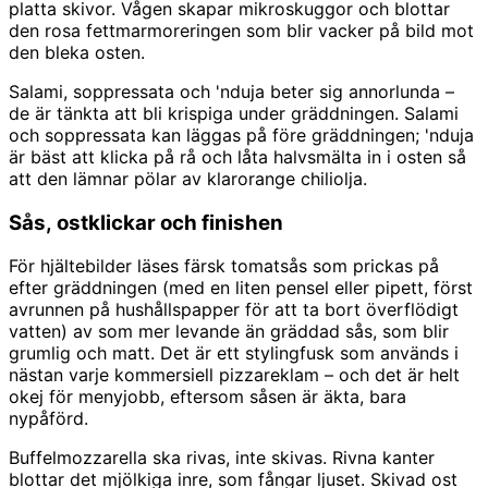
platta skivor. Vågen skapar mikroskuggor och blottar
den rosa fettmarmoreringen som blir vacker på bild mot
den bleka osten.
Salami, soppressata och 'nduja beter sig annorlunda –
de är tänkta att bli krispiga under gräddningen. Salami
och soppressata kan läggas på före gräddningen; 'nduja
är bäst att klicka på rå och låta halvsmälta in i osten så
att den lämnar pölar av klarorange chiliolja.
Sås, ostklickar och finishen
För hjältebilder läses färsk tomatsås som prickas på
efter gräddningen (med en liten pensel eller pipett, först
avrunnen på hushållspapper för att ta bort överflödigt
vatten) av som mer levande än gräddad sås, som blir
grumlig och matt. Det är ett stylingfusk som används i
nästan varje kommersiell pizzareklam – och det är helt
okej för menyjobb, eftersom såsen är äkta, bara
nypåförd.
Buffelmozzarella ska rivas, inte skivas. Rivna kanter
blottar det mjölkiga inre, som fångar ljuset. Skivad ost