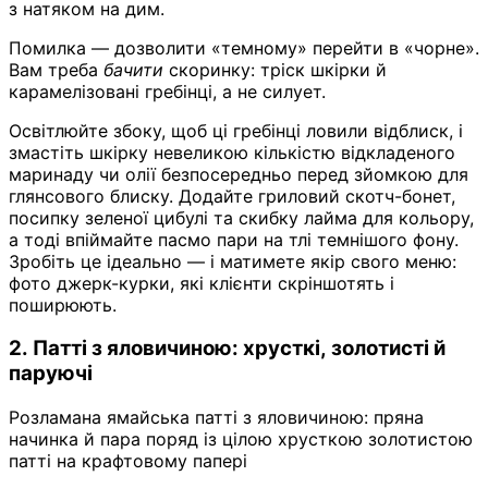
з натяком на дим.
Помилка — дозволити «темному» перейти в «чорне».
Вам треба
бачити
скоринку: тріск шкірки й
карамелізовані гребінці, а не силует.
Освітлюйте збоку, щоб ці гребінці ловили відблиск, і
змастіть шкірку невеликою кількістю відкладеного
маринаду чи олії безпосередньо перед зйомкою для
глянсового блиску. Додайте гриловий скотч-бонет,
посипку зеленої цибулі та скибку лайма для кольору,
а тоді впіймайте пасмо пари на тлі темнішого фону.
Зробіть це ідеально — і матимете якір свого меню:
фото джерк-курки, які клієнти скріншотять і
поширюють.
2. Патті з яловичиною: хрусткі, золотисті й
паруючі
Розламана ямайська патті з яловичиною: пряна
начинка й пара поряд із цілою хрусткою золотистою
патті на крафтовому папері