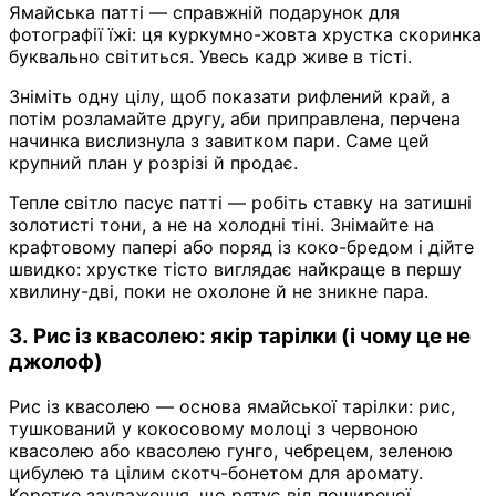
Ямайська патті — справжній подарунок для
фотографії їжі: ця куркумно-жовта хрустка скоринка
буквально світиться. Увесь кадр живе в тісті.
Зніміть одну цілу, щоб показати рифлений край, а
потім розламайте другу, аби приправлена, перчена
начинка вислизнула з завитком пари. Саме цей
крупний план у розрізі й продає.
Тепле світло пасує патті — робіть ставку на затишні
золотисті тони, а не на холодні тіні. Знімайте на
крафтовому папері або поряд із коко-бредом і дійте
швидко: хрустке тісто виглядає найкраще в першу
хвилину-дві, поки не охолоне й не зникне пара.
3. Рис із квасолею: якір тарілки (і чому це не
джолоф)
Рис із квасолею — основа ямайської тарілки: рис,
тушкований у кокосовому молоці з червоною
квасолею або квасолею гунго, чебрецем, зеленою
цибулею та цілим скотч-бонетом для аромату.
Коротке зауваження, що рятує від поширеної