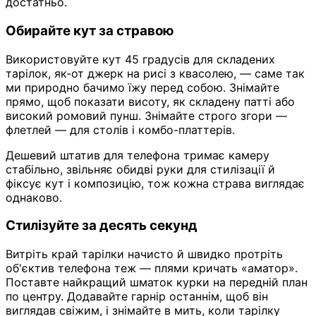
достатньо.
Обирайте кут за стравою
Використовуйте кут 45 градусів для складених
тарілок, як-от джерк на рисі з квасолею, — саме так
ми природно бачимо їжу перед собою. Знімайте
прямо, щоб показати висоту, як складену патті або
високий ромовий пунш. Знімайте строго згори —
флетлей — для столів і комбо-платтерів.
Дешевий штатив для телефона тримає камеру
стабільно, звільняє обидві руки для стилізації й
фіксує кут і композицію, тож кожна страва виглядає
однаково.
Стилізуйте за десять секунд
Витріть край тарілки начисто й швидко протріть
об'єктив телефона теж — плями кричать «аматор».
Поставте найкращий шматок курки на передній план
по центру. Додавайте гарнір останнім, щоб він
виглядав свіжим, і знімайте в мить, коли тарілку