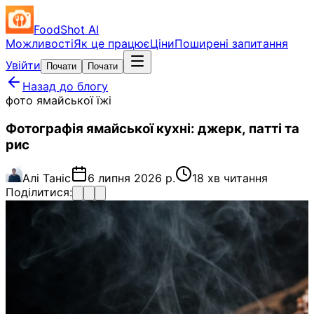
FoodShot AI
Можливості
Як це працює
Ціни
Поширені запитання
Увійти
Почати
Почати
Назад до блогу
фото ямайської їжі
Фотографія ямайської кухні: джерк, патті та
рис
Алі Таніс
6 липня 2026 р.
18 хв читання
Поділитися: