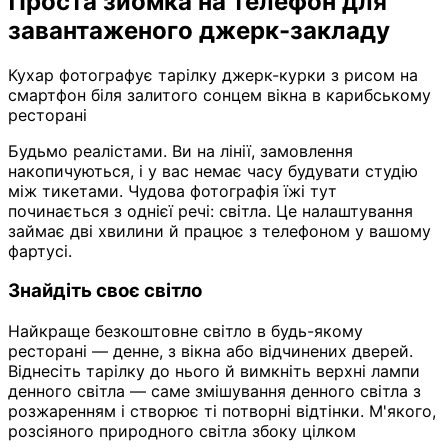
Проста зйомка на телефон для
завантаженого джерк-закладу
Кухар фотографує тарілку джерк-курки з рисом на
смартфон біля залитого сонцем вікна в карибському
ресторані
Будьмо реалістами. Ви на лінії, замовлення
накопичуються, і у вас немає часу будувати студію
між тикетами. Чудова фотографія їжі тут
починається з однієї речі: світла. Це налаштування
займає дві хвилини й працює з телефоном у вашому
фартусі.
Знайдіть своє світло
Найкраще безкоштовне світло в будь-якому
ресторані — денне, з вікна або відчинених дверей.
Віднесіть тарілку до нього й вимкніть верхні лампи
денного світла — саме змішування денного світла з
розжаренням і створює ті потворні відтінки. М'якого,
розсіяного природного світла збоку цілком