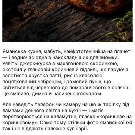
Ямайська кухня, мабуть, найфотогенічніша на планеті
— і водночас одна з найскладніших для зйомки.
Уявіть: джерк-курка з махагоновою скоринкою,
окстейл у глянсовій коричневій підливі, ще паруюча
золотиста хрустка патті, рис із квасолею,
поцяткований чебрецем, і ромовий пунш, що
світиться від червоного до помаранчевого в склянці.
Це сміливо, димно й насичено кольором.
Але наведіть телефон чи камеру на цю ж тарілку під
лампами денного світла на кухні — і магія
перетворюється на каламутне, пласке «коричневе на
коричневому». Саме тому стільки фото ямайської їжі
так і не віддають належне кулінарії.