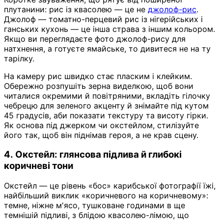
плутанини: рис із квасолею — це не
джолоф-рис
.
Джолоф — томатно-перцевий рис із нігерійських і
ганських кухонь — це інша страва з іншим кольором.
Якщо ви переглядаєте фото джолоф-рису для
натхнення, а готуєте ямайське, то дивитеся не на ту
тарілку.
На камеру рис швидко стає пласким і клейким.
Обережно розпушіть зерна виделкою, щоб вони
читалися окремими й повітряними, вкладіть гілочку
чебрецю для зеленого акценту й знімайте під кутом
45 градусів, аби показати текстуру та висоту гірки.
Як основа під джерком чи окстейлом, стилізуйте
його так, щоб він піднімав героя, а не крав сцену.
4. Окстейл: глянсова підлива й глибокі
коричневі тони
Окстейл — це рівень «бос» карибської фотографії їжі,
найбільший виклик «коричневого на коричневому»:
темне, ніжне м'ясо, тушковане годинами в ще
темнішій підливі, з блідою квасолею-лімою, що