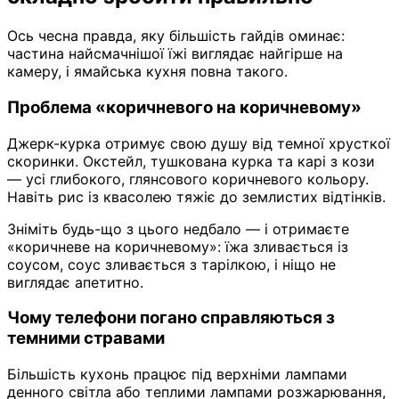
Ось чесна правда, яку більшість гайдів оминає:
частина найсмачнішої їжі виглядає найгірше на
камеру, і ямайська кухня повна такого.
Проблема «коричневого на коричневому»
Джерк-курка отримує свою душу від темної хрусткої
скоринки. Окстейл, тушкована курка та карі з кози
— усі глибокого, глянсового коричневого кольору.
Навіть рис із квасолею тяжіє до землистих відтінків.
Зніміть будь-що з цього недбало — і отримаєте
«коричневе на коричневому»: їжа зливається із
соусом, соус зливається з тарілкою, і ніщо не
виглядає апетитно.
Чому телефони погано справляються з
темними стравами
Більшість кухонь працює під верхніми лампами
денного світла або теплими лампами розжарювання,