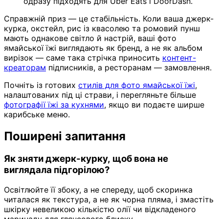
одразу підходять для Uber Eats і DoorDash.
Справжній приз — це стабільність. Коли ваша джерк-
курка, окстейл, рис із квасолею та ромовий пунш
мають однакове світло й настрій, ваші фото
ямайської їжі виглядають як бренд, а не як альбом
вирізок — саме така стрічка приносить
контент-
креаторам
підписників, а ресторанам — замовлення.
Почніть із готових
стилів для фото ямайської їжі
,
налаштованих під ці страви, і перегляньте більше
фотографії їжі за кухнями
, якщо ви подаєте ширше
карибське меню.
Поширені запитання
Як зняти джерк-курку, щоб вона не
виглядала підгорілою?
Освітлюйте її збоку, а не спереду, щоб скоринка
читалася як текстура, а не як чорна пляма, і змастіть
шкірку невеликою кількістю олії чи відкладеного
маринаду для глянсового блиску.