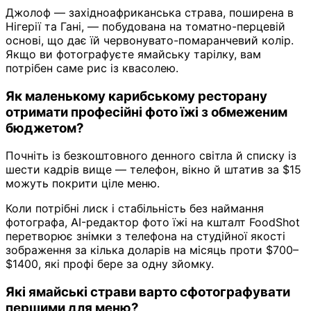
Джолоф — західноафриканська страва, поширена в
Нігерії та Гані, — побудована на томатно-перцевій
основі, що дає їй червонувато-помаранчевий колір.
Якщо ви фотографуєте ямайську тарілку, вам
потрібен саме рис із квасолею.
Як маленькому карибському ресторану
отримати професійні фото їжі з обмеженим
бюджетом?
Почніть із безкоштовного денного світла й списку із
шести кадрів вище — телефон, вікно й штатив за $15
можуть покрити ціле меню.
Коли потрібні лиск і стабільність без наймання
фотографа, AI-редактор фото їжі на кшталт FoodShot
перетворює знімки з телефона на студійної якості
зображення за кілька доларів на місяць проти $700–
$1400, які профі бере за одну зйомку.
Які ямайські страви варто сфотографувати
першими для меню?