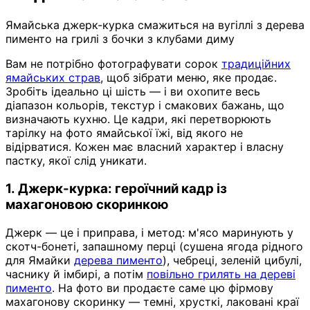
Ямайська джерк-курка смажиться на вугіллі з дерева
пименто на грилі з бочки з клубами диму
Вам не потрібно фотографувати сорок
традиційних
ямайських страв
, щоб зібрати меню, яке продає.
Зробіть ідеально ці шість — і ви охопите весь
діапазон кольорів, текстур і смакових бажань, що
визначають кухню. Це кадри, які перетворюють
тарілку на фото ямайської їжі, від якого не
відірватися. Кожен має власний характер і власну
пастку, якої слід уникати.
1. Джерк-курка: героїчний кадр із
махагоновою скоринкою
Джерк — це і приправа, і метод: м'ясо маринують у
скотч-бонеті, запашному перці (сушена ягода рідного
для Ямайки
дерева пименто
), чебреці, зеленій цибулі,
часнику й імбирі, а потім
повільно грилять на дереві
пименто
. На фото ви продаєте саме цю фірмову
махагонову скоринку — темні, хрусткі, лаковані краї