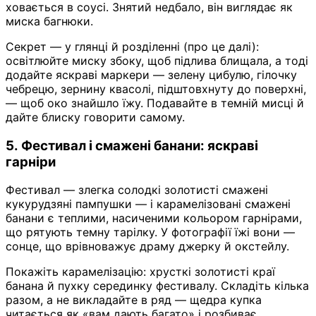
ховається в соусі. Знятий недбало, він виглядає як
миска багнюки.
Секрет — у глянці й розділенні (про це далі):
освітлюйте миску збоку, щоб підлива блищала, а тоді
додайте яскраві маркери — зелену цибулю, гілочку
чебрецю, зернину квасолі, підштовхнуту до поверхні,
— щоб око знайшло їжу. Подавайте в темній мисці й
дайте блиску говорити самому.
5. Фестивал і смажені банани: яскраві
гарніри
Фестивал — злегка солодкі золотисті смажені
кукурудзяні пампушки — і карамелізовані смажені
банани є теплими, насиченими кольором гарнірами,
що рятують темну тарілку. У фотографії їжі вони —
сонце, що врівноважує драму джерку й окстейлу.
Покажіть карамелізацію: хрусткі золотисті краї
банана й пухку серединку фестивалу. Складіть кілька
разом, а не викладайте в ряд — щедра купка
читається як «вам дають багато» і розбиває