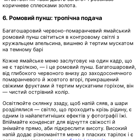
коричневе сплесками золота.
6. Ромовий пунш: тропічна подача
Багатошаровий червоно-помаранчевий ямайський
ромовий пунш світиться в контровому світлі з
кружальцем апельсина, вишнею й тертим мускатом
на темному барі
Кожне ямайське меню заслуговує на один кадр, що
не є тарілкою, — і це ромовий пунш. Багатошаровий,
від глибокого червоного внизу до заходосонячного
помаранчевого й жовтого вгорі, прикрашений
свіжими фруктами й тертим мускатним горіхом, він
— чистий острівний колір.
Освітлюйте склянку ззаду, щоб напій сяяв, а шари
розділялися — світло, що проходить крізь рідину, є
одним із найапетитніших ефектів у фотографії їжі.
Впіймайте конденсат для відчуття свіжості й
знімайте прямо, аби підкреслити висоту. Високий
напій додає різноманіття меню з пласких тарілок і є