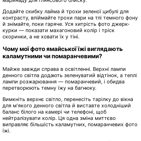
Додайте скибку лайма й трохи зеленої цибулі для
контрасту, впіймайте трохи пари на тлі темного фону
й знімайте, поки гаряче. Уся хитрість фото джерк-
курки — показати махагоновий колір і тріск
скоринки, а не ховати їх у тіні.
Чому мої фото ямайської їжі виглядають
каламутними чи помаранчевими?
Майже завжди справа в освітленні. Верхні лампи
денного світла додають зеленуватий відтінок, а теплі
лампи розжарювання — помаранчевий, і обидва
перетворюють темну їжу на багнюку.
Вимкніть верхнє світло, перенесіть тарілку до вікна
для м'якого денного світла й виставте холодніший
баланс білого на камері чи телефоні, щоб
нейтралізувати колір. Ця одна зміна миттєво
виправляє більшість каламутних, помаранчевих фото
їжі.