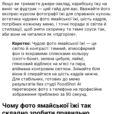
Якщо ви тримаєте джерк-заклад, карибську їжу на
виніс чи фудтрак — цей гайд для вас. Вважайте його
експрес-курсом фотографії їжі для справжніх кухонь:
естетика чудових фото ямайської їжі, шість кадрів,
потрібних кожному меню, і точні поради зі світла й
стилізації, щоб зняти скоринку та темні соуси так,
аби вони не читалися як «підгоріле».
Коротко:
Чудові фото ямайської їжі — це
світло й контраст: темний, атмосферний
фон із яскравими сплесками кольору
(скотч-бонет, зелена цибуля, лайм),
глянсовий відблиск на м'ясі та пара,
впіймана контровим світлом. Знімайте біля
вікна й спирайтеся на шість кадрів нижче.
Для стабільних, готових до меню
результатів без студії FoodShot AI
перетворює фото з телефона на професійне
зображення приблизно за 90 секунд.
Чому фото ямайської їжі так
складно зробити правильно