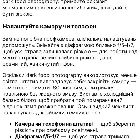
dark food photography: тримайте реквізит
мінімальним і автентично карибським, а їжі дайте
бути зіркою.
Налаштуйте камеру чи телефон
Вам не потрібна профкамера, але кілька налаштувань
допоможуть. Знімайте з діафрагмою близько f/5–f/7,
щоб уся страва залишалася різкою — для роботи над
меню потрібна велика глибина різкості, а не
розмитий, «викинутий» фон.
Оскільки dark food photography використовує менше
світла, штатив виправдовує себе: закріпіть камеру —
і зможете тримати ISO низьким, а витримку
повільною без жодного змазу. Виставте холодніший
баланс білого, щоб прибрати той помаранчевий
відтінок ламп розжарювання. Ось швидкий чек-лист
налаштувань для зйомки темних страв:
Камера чи телефон на штативі
— щоб зберегти
різкість при слабкому освітленні.
Діафрагма f/5–f/7
— щоб уся страва тримала