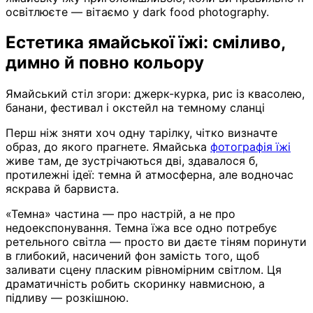
освітлюєте — вітаємо у dark food photography.
Естетика ямайської їжі: сміливо,
димно й повно кольору
Ямайський стіл згори: джерк-курка, рис із квасолею,
банани, фестивал і окстейл на темному сланці
Перш ніж зняти хоч одну тарілку, чітко визначте
образ, до якого прагнете. Ямайська
фотографія їжі
живе там, де зустрічаються дві, здавалося б,
протилежні ідеї: темна й атмосферна, але водночас
яскрава й барвиста.
«Темна» частина — про настрій, а не про
недоекспонування. Темна їжа все одно потребує
ретельного світла — просто ви даєте тіням поринути
в глибокий, насичений фон замість того, щоб
заливати сцену пласким рівномірним світлом. Ця
драматичність робить скоринку навмисною, а
підливу — розкішною.