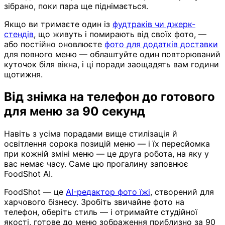
зібрано, поки пара ще піднімається.
Якщо ви тримаєте один із
фудтраків чи джерк-
стендів
, що живуть і помирають від своїх фото, —
або постійно оновлюєте
фото для додатків доставки
для повного меню — облаштуйте один повторюваний
куточок біля вікна, і ці поради заощадять вам години
щотижня.
Від знімка на телефон до готового
для меню за 90 секунд
Навіть з усіма порадами вище стилізація й
освітлення сорока позицій меню — і їх пересйомка
при кожній зміні меню — це друга робота, на яку у
вас немає часу. Саме цю прогалину заповнює
FoodShot AI.
FoodShot — це
AI-редактор фото їжі
, створений для
харчового бізнесу. Зробіть звичайне фото на
телефон, оберіть стиль — і отримайте студійної
якості, готове до меню зображення приблизно за 90