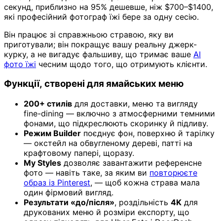
секунд, приблизно на 95% дешевше, ніж $700–$1400,
які професійний фотограф їжі бере за одну сесію.
Він працює зі справжньою стравою, яку ви
приготували; він покращує вашу реальну джерк-
курку, а не вигадує фальшиву, що тримає ваше
AI
фото їжі
чесним щодо того, що отримують клієнти.
Функції, створені для ямайських меню
200+ стилів
для доставки, меню та вигляду
fine-dining — включно з атмосферними темними
фонами, що підкреслюють скоринку й підливу.
Режим Builder
поєднує фон, поверхню й тарілку
— окстейл на обвугленому дереві, патті на
крафтовому папері, щоразу.
My Styles
дозволяє завантажити референсне
фото — навіть таке, за яким ви
повторюєте
образ із Pinterest
, — щоб кожна страва мала
один фірмовий вигляд.
Результати «до/після»
, роздільність
4K
для
друкованих меню й розміри експорту, що