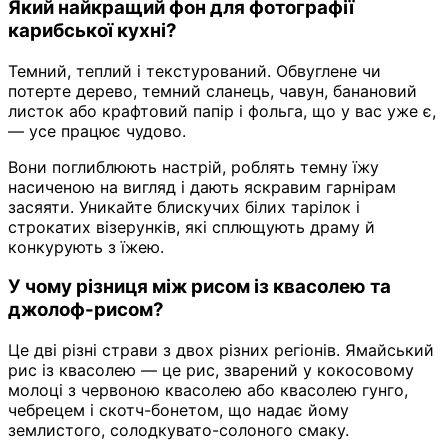
Який найкращий фон для фотографії
карибської кухні?
Темний, теплий і текстурований. Обвуглене чи
потерте дерево, темний сланець, чавун, банановий
листок або крафтовий папір і фольга, що у вас уже є,
— усе працює чудово.
Вони поглиблюють настрій, роблять темну їжу
насиченою на вигляд і дають яскравим гарнірам
засяяти. Уникайте блискучих білих тарілок і
строкатих візерунків, які сплющують драму й
конкурують з їжею.
У чому різниця між рисом із квасолею та
джолоф-рисом?
Це дві різні страви з двох різних регіонів. Ямайський
рис із квасолею — це рис, зварений у кокосовому
молоці з червоною квасолею або квасолею гунго,
чебрецем і скотч-бонетом, що надає йому
землистого, солодкувато-солоного смаку.