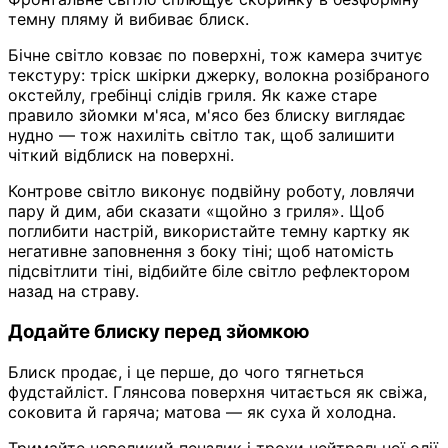
темну пляму й вибиває блиск.
Бічне світло ковзає по поверхні, тож камера зчитує
текстуру: тріск шкірки джерку, волокна розібраного
окстейлу, гребінці слідів гриля. Як каже старе
правило зйомки м'яса, м'ясо без блиску виглядає
нудно — тож нахиліть світло так, щоб залишити
чіткий відблиск на поверхні.
Контрове світло виконує подвійну роботу, ловлячи
пару й дим, аби сказати «щойно з гриля». Щоб
поглибити настрій, використайте темну картку як
негативне заповнення з боку тіні; щоб натомість
підсвітлити тіні, відбийте біле світло рефлектором
назад на страву.
Додайте блиску перед зйомкою
Блиск продає, і це перше, до чого тягнеться
фудстайліст. Глянсова поверхня читається як свіжа,
соковита й гаряча; матова — як суха й холодна.
Тримайте невеликий пензлик і трохи нейтральної олії