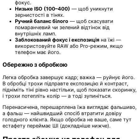
фокус.
Низьке ISO (100–400)
— щоб уникнути
зернистості в тінях.
Ручний баланс білого
— щоб скасувати
помаранчевий чи зелений відтінок від
внутрішніх ламп.
Заблокований фокус і експозиція
на їжі —
використовуйте RAW або Pro-режим, якщо
телефон має його.
Обережно з обробкою
Легка обробка завершує кадр; важка — руйнує його.
В обробці трохи підправте експозицію й контраст,
підніміть тіні рівно настільки, щоб показати скоринку,
і трохи потепліть колір — а тоді зупиніться.
Перенасичена, перешарплена їжа виглядає фальшиво,
а фальш — найшвидший спосіб втратити довіру
голодного клієнта. Якщо обробка не ваше, саме тут
естафету переймає ШІ (докладніше нижче).