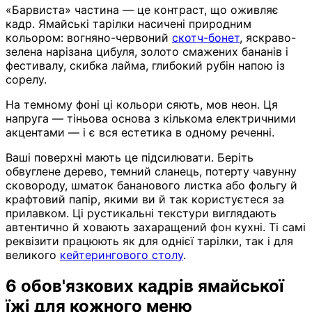
«Барвиста» частина — це контраст, що оживляє
кадр. Ямайські тарілки насичені природним
кольором: вогняно-червоний
скотч-бонет
, яскраво-
зелена нарізана цибуля, золото смажених бананів і
фестивалу, скибка лайма, глибокий рубін напою із
сорелу.
На темному фоні ці кольори сяють, мов неон. Ця
напруга — тіньова основа з кількома електричними
акцентами — і є вся естетика в одному реченні.
Ваші поверхні мають це підсилювати. Беріть
обвуглене дерево, темний сланець, потерту чавунну
сковороду, шматок бананового листка або фольгу й
крафтовий папір, якими ви й так користуєтеся за
прилавком. Ці рустикальні текстури виглядають
автентично й ховають захаращений фон кухні. Ті самі
реквізити працюють як для однієї тарілки, так і для
великого
кейтерингового столу
.
6 обов'язкових кадрів ямайської
їжі для кожного меню