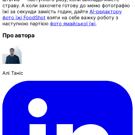
страву. А коли захочете готову до меню фотографію
їжі за секунди замість годин, дайте
AI-редактору
фото їжі FoodShot
взяти на себе важку роботу з
наступною партією
фото ямайської їжі
.
Про автора
Алі Таніс