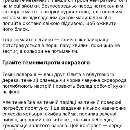
на місці зйомки. Безпосередньо перед натисканням
затвора змастіть шкірку курки олією, розтопленим
маслом чи відкладеним джерк-маринадом або
полийте окстейл свіжою підливою, щоб оживити
його блиск.
Тоді знімайте негайно — гаряча їжа найкраще
фотографується в перші пару хвилин, поки жир не
застиг, а кольори не потьмяніли.
Грайте темним проти яскравого
Темні поверхні — ваш друг. Плита з обвугленого
дерева, темний сланець чи чорна чавунна сковорода
поглиблюють настрій і ховають безлад робочої кухні
на фоні.
Але темна їжа на темній тарілці на темній поверхні
потребує порятунку, і це завдання кількох навмисних
сплесків кольору: скибка лайма, посипка зеленої
цибулі, червоний скотч-бонет, гілочка чебрецю,
кружальце золотого банана. Цей контраст — серце