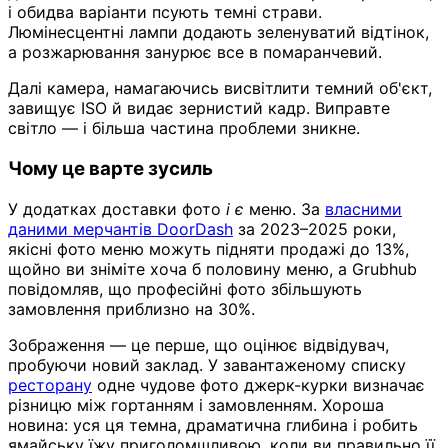
і обидва варіанти псують темні страви.
Люмінесцентні лампи додають зеленуватий відтінок,
а розжарювання занурює все в помаранчевий.
Далі камера, намагаючись висвітлити темний об'єкт,
завищує ISO й видає зернистий кадр. Виправте
світло — і більша частина проблеми зникне.
Чому це варте зусиль
У додатках доставки фото
і є
меню. За
власними
даними мерчантів DoorDash
за 2023–2025 роки,
якісні фото меню можуть підняти продажі до 13%,
щойно ви зніміте хоча б половину меню, а Grubhub
повідомляв, що професійні фото збільшують
замовлення приблизно на 30%.
Зображення — це перше, що оцінює відвідувач,
пробуючи новий заклад. У завантаженому списку
ресторану
одне чудове фото джерк-курки визначає
різницю між гортанням і замовленням. Хороша
новина: уся ця темна, драматична глибина і робить
ямайську їжу приголомшливою, коли ви правильно її