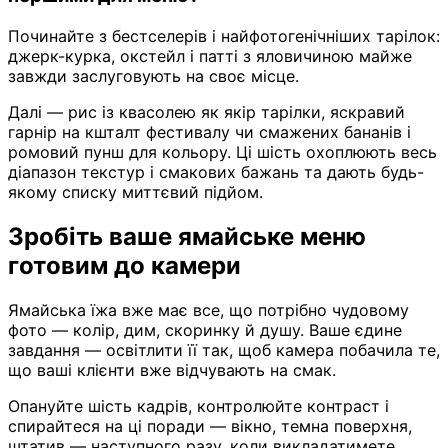
Починайте з бестселерів і найфотогенічніших тарілок:
джерк-курка, окстейл і патті з яловичиною майже
завжди заслуговують на своє місце.
Далі — рис із квасолею як якір тарілки, яскравий
гарнір на кшталт фестивалу чи смажених бананів і
ромовий пунш для кольору. Ці шість охоплюють весь
діапазон текстур і смакових бажань та дають будь-
якому списку миттєвий підйом.
Зробіть ваше ямайське меню
готовим до камери
Ямайська їжа вже має все, що потрібно чудовому
фото — колір, дим, скоринку й душу. Ваше єдине
завдання — освітлити її так, щоб камера побачила те,
що ваші клієнти вже відчувають на смак.
Опануйте шість кадрів, контролюйте контраст і
спирайтеся на ці поради — вікно, темна поверхня,
штатив — наступного разу, коли викладатимете