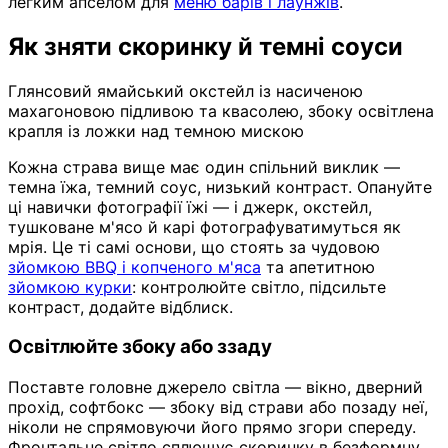
легким апселом для
меню барів і лаунжів
.
Як зняти скоринку й темні соуси
Глянсовий ямайський окстейл із насиченою
махагоновою підливою та квасолею, збоку освітлена
крапля із ложки над темною мискою
Кожна страва вище має один спільний виклик —
темна їжа, темний соус, низький контраст. Опануйте
ці навички фотографії їжі — і джерк, окстейл,
тушковане м'ясо й карі фотографуватимуться як
мрія. Це ті самі основи, що стоять за чудовою
зйомкою BBQ і копченого м'яса
та апетитною
зйомкою курки
: контролюйте світло, підсильте
контраст, додайте відблиск.
Освітлюйте збоку або ззаду
Поставте головне джерело світла — вікно, дверний
прохід, софтбокс — збоку від страви або позаду неї,
ніколи не спрямовуючи його прямо згори спереду.
Фронтальне світло сплющує скоринку в безформну