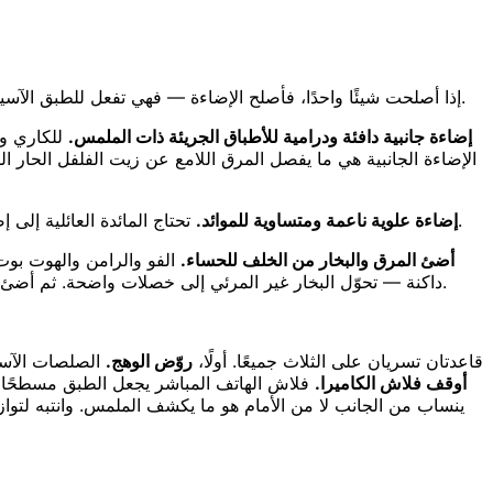
. ثلاث تجهيزات تغطي كل شيء تقريبًا.
إذا أصلحت شيئًا واحدًا، فأصلح الإضاءة — فهي تفعل للطبق الآس
إضاءة جانبية دافئة ودرامية للأطباق الجريئة ذات الملمس.
للكاري وا
الإضاءة الجانبية هي ما يفصل المرق اللامع عن زيت الفلفل الحار الط
تحتاج المائدة العائلية إلى إضاءة كل طبق بالتساوي، لذا اجعل الضوء مسطحًا وناعمًا وصوّر من الأعلى. أما الضوء القاسي المائل هنا فيدفن الأطباق الخلفية في الظل.
إضاءة علوية ناعمة ومتساوية للموائد.
أضئ المرق والبخار من الخلف للحساء.
الفو والرامن والهوت بوت
، وينطبق مباشرة على الفو والهوت بوت.
داكنة — تحوّل البخار غير المرئي إلى خصلات واضحة. ثم أضئ 
قاعدتان تسريان على الثلاث جميعًا. أولًا،
روّض الوهج.
الصلصات الآسيو
أوقف فلاش الكاميرا.
فلاش الهاتف المباشر يجعل الطبق مسطحًا، و
ينساب من الجانب لا من الأمام هو ما يكشف الملمس. وانتبه لتوازن