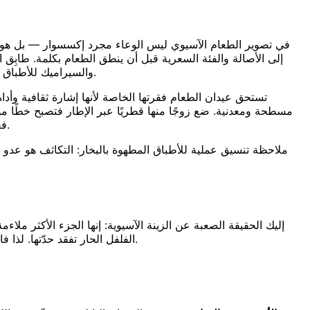
في تصوير الطعام الآسيوي ليس الوعاء مجرد إكسسوار — بل هو نصف
إلى الأصالة والفئة السعرية قبل أن ينطق الطعام بكلمة. طابِق ا
والسيراميك للأطباق الراقية. الأصيل يتفوق على العام في كل مرة — الكاري في وعاء كادهاي نحاسي مهترئ يبيع أكثر من الكاري نفسه في وعاء أبيض صغير.
تستحق عيدان الطعام فقرتها الخاصة لأنها إشارة ثقافية وأداة 
مسطحة ومعدنية. ضع زوجًا منها قطريًا عبر الإطار فتصبح خطًا مو
فقط أبقِ بقية الإطار نظيفة: امسح القطرات عن الحافة، واترك مسارًا بؤريًا واضحًا واحدًا، وقاوِم الرغبة في حشر كل الإضافات دفعة واحدة.
ملاحظة تنسيق عملية للأطباق المطهوة بالبخار: التكاثف هو عدو صورة
إليك الحقيقة الصعبة عن الزينة الآسيوية: إنها الجزء الأكثر مل
رتّب الطبق وأضئه، ثم أضف العناصر الطازجة في الثواني الأخيرة قبل أن تضغط زر الالتقاط.
الفلفل الحار تفقد حدّتها. لذا