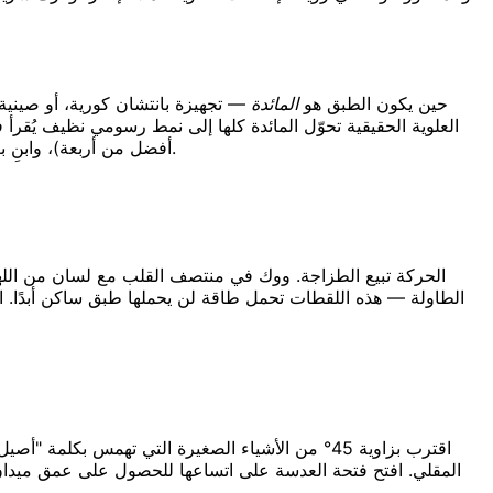
حين يكون الطبق هو
المائدة
العلوية الحقيقية تحوّل المائدة كلها إلى نمط رسومي نظيف يُقرأ 
أفضل من أربعة)، وابنِ بعض الارتفاع بالأطباق والسلال كي لا يبدو الإطار مسطّحًا. هذه هي صورة "الوليمة الآسيوية" المميزة، ولا يمكن لتأطير طبق واحد أن يرويها.
الحركة تبيع الطزاجة. ووك في منتصف القلب مع لسان من الل
اقترب بزاوية 45° من الأشياء الصغيرة التي تهمس
المقلي. افتح فتحة العدسة على اتساعها للحصول على عمق ميدان 