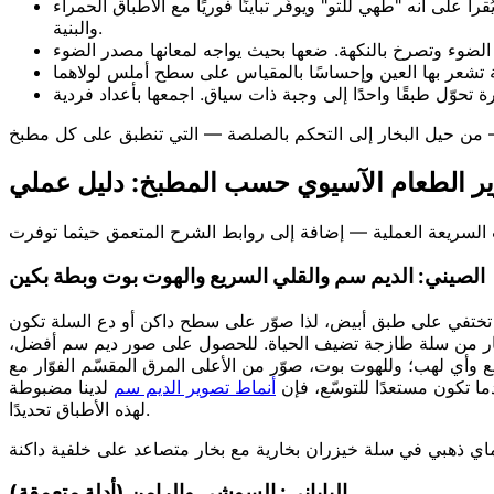
ى أنه "طُهي للتو" ويوفّر تباينًا فوريًا مع الأطباق الحمراء
والبنية.
ر الطعام الآسيوي حسب المطبخ: دليل عملي
الصيني: الديم سم والقلي السريع والهوت بوت وبطة بكين
بة تختفي على طبق أبيض، لذا صوّر على سطح داكن أو دع السلة تكون
ة بخار من سلة طازجة تضيف الحياة. للحصول على صور ديم سم أفضل،
ع وأي لهب؛ وللهوت بوت، صوّر من الأعلى المرق المقسّم الفوّار مع
دما تكون مستعدًا للتوسّع، فإن
أنماط تصوير الديم سم
لدينا مضبوطة
لهذه الأطباق تحديدًا.
ي ذهبي في سلة خيزران بخارية مع بخار متصاعد على خلفية داكنة
الياباني: السوشي والرامن (أدلة متعمقة)