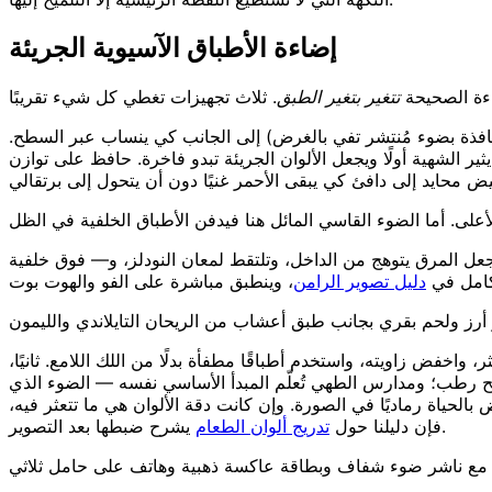
إضاءة الأطباق الآسيوية الجريئة
اءة الصحيحة
تتغير بتغير الطبق
افذة بضوء مُنتشر تفي بالغرض) إلى الجانب كي ينساب عبر السطح.
ير الشهية أولًا ويجعل الألوان الجريئة تبدو فاخرة. حافظ على توازن
 تجعل المرق يتوهج من الداخل، وتلتقط لمعان النودلز، و— فوق خلفية
لكامل في
دليل تصوير الرامن
أرز ولحم بقري بجانب طبق أعشاب من الريحان التايلاندي والليمون
خفض زاويته، واستخدم أطباقًا مطفأة بدلًا من اللك اللامع. ثانيًا،
طح رطب؛ ومدارس الطهي تُعلّم المبدأ الأساسي نفسه — الضوء الذي
الحياة رماديًا في الصورة. وإن كانت دقة الألوان هي ما تتعثر فيه،
يشرح ضبطها بعد التصوير.
فإن دليلنا حول
تدريج ألوان الطعام
ع مع ناشر ضوء شفاف وبطاقة عاكسة ذهبية وهاتف على حامل ثلاثي