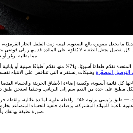
دًا ما يجعل تصويره بالغ الصعوبة. لمعة زيت الفلفل الحار القرمزية،
 كل تفصيل يجعل الطعام لا يُقاوَم على المائدة قد ينهار إلى فوضى 
مما يطلبه برغر أو طبق سلطة: انضباطًا أكبر في الألوان، وزوايا أكثر، وسرعة أكبر بكثير.
 التوصيل المصغّرة
جها كل قائمة آسيوية، وكيفية إضاءة الأطباق الجريئة والحساء المتصاع
يتلخّص تصوير الطعام الآسيوي في أربع لقطات — طبق رئيسي بزاوية 45
لوية ناعمة للموائد المشتركة، وإضاءة خلفية للحساء المتصاعد بخاره.
صورة نظيفة بهاتفك وأكمِلها بمحرر صور الطعام بالذكاء الاصطناعي في نحو 90 ثانية.