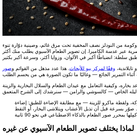
 وكومة من النودلز نصف المخفية تحت مرق غائم، وصينية دوّارة تنوء
بصرية عبر عدسة الكاميرا. إن تصوير الطعام الآسيوي يطلب منك أكثر
وفقًا لمركز بيو للأبحاث
. هذا عدد مذهل من القوائم و
صور
د بخاره، وكيفية التعامل مع عيدان الطعام والسلال البخارية والزينة
°، ولقطة علوية لمائدة عائلية، ولقطة حركة، ولقطة ماكرو للزينة — مع مطابقة الإضاءة للطبق: إضاءة
 صوّر بسرعة قبل أن تذبل الأعشاب ويتلاشى البخار، أو التقط
لماذا يختلف تصوير الطعام الآسيوي عن غيره