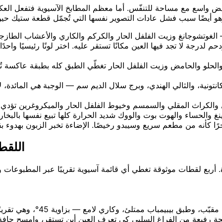
 أبيض واسع مع مساحة للتنفّس. أما معظم المطابخ الآسيوية فتفعل ال
 الغوتشوجانغ وزيت الفلفل الحار والكركم والكاري والأعشاب الطاز
رجة لا تجد فيها العين مكانًا تستقر عليه. اختر لونًا رئيسيًا واحدًا،
لحلو والحامض وزيت الفلفل الحار تغطّي الطبق كله بطبقة عاكسة تُ
لكانتونية، والثالي الهندي، وبرج سلال الديم سم — الوجبة
هي
المائدة، ل
اللقط
لقطتك الأساسية. صوّر الأطباق
ريحة رفيعة من الفراغ السلبي كي تعرف العين أين تستقر، وامسح حافة