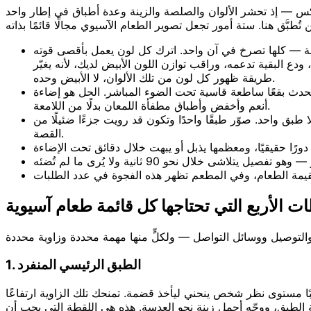
عكس — إذ تحشر الألوان والصلصة والزينة وعدة أطباق في إطار واحد
جة — كلها تصرخ في آن واحد. اترك كل لون يعمل بأقصى قوته
 ودع البقية تدعمه، وراقب توازن اللون الأبيض لديك، لأنه يغيّر
طريقة ظهور كل لون من تلك الألوان، لا الأبيض وحده.
حدث بقعًا ساطعة قاسية تحت الضوء المباشر. الحل هو إضاءة
أنعم وأخفض وأطباق مطفأة اللمعان بدلًا من اللامعة.
ا طبق واحد. صوّر طبقًا واحدًا وتكون قد رويت جزءًا ضئيلًا من
القصة.
ات الأربع التي تحتاجها كل قائمة طعام آسيوية
1. الطبق الرئيسي المنفرد
 المرتفعة ثلاثية الأبعاد — برياني مقبّب، وطبق بيبيمباب ممتلئ، وكاري لامع — بزاوية 45°، وهي تقريبًا مستوى نظر شخص ينحني ليأخذ قضمة. تمنحك تلك الزاوية ارتفاعًا
 الطبق، ووجّه أجمل زينة نحو العدسة. هذه هي اللقطة التي يجب أن