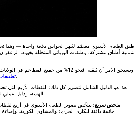
طبق الطعام الآسيوي مصمَّم ليُبهر الحواس دفعة واحدة — وهذا تحدي
بثمانية أطباق مشتركة، وطبقات البرياني المتخللة بخيوط الزعفران.
ويستحق الأمر أن تُتقنه. فنحو 12% من جميع المطاعم في الولايات المتحدة تقدّم طعامًا آسيويًا، و71% منها تقدّم أطباقًا صينية أو يابانية أو تايلاندية،
وشبكات إنستقرام التي تتنافس على الانتباه نفسه أثناء التمرير الجائع — وغالبًا ما تكون الصورة هي من يحسم الطلب.
تطبيقات
هذا هو الدليل الشامل لتصوير كل ذلك: اللقطات الأربع التي تحتا
الهشة، ودليل عملي لكل مطبخ على حدة من الديم سم إلى البرياني. وحيثما استحق طبق دليله الخاص — كالسوشي والرامن — سنرشدك إلى الشرح المتعمق.
ملخص سريع:
جانبية دافئة للكاري الجريء والمشاوي الكورية، وإضاءة ع