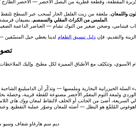
رة المقطّعة، وقطعة قطرية من البصل الأخضر — الأخضر الطازج يُقرأ عل
ون واللمعان.
يضيفان قرمشة تشعر بها العين وإحساسًا بالمقياس على سطح أملس لولاهما.
الملمس من الكراث المقلي والسمسم.
لزينة والتقديم، فإن
دليل تنسيق الطعام
تصوي
السلة الخيزرانية البخارية وملمسها — وتذكّر أن الدامبلينغ الشاح
يان الوردي ولمعة الثوم المعمّر الأخضر مصنوعة للقطة قريبة، وخصل
مقالي السريعة، أضئ من الجانب أو الخلف لالتقاط لمعان
ووك هاي
اللام
ماهوغوني المُلمَّع هو البطل — أضئه للمعان وصوّر عملية التقطيع. وعن
ديم سم هارغاو شفاف وسيو ما