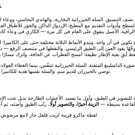
ع
 التنسيق. السلة الخيزرانية البخارية، والهاندي النحاسي، ووعاء ال
لسطح وأدوات التقديم مع المطبخ: الإردواز الداكن والجوز للأطباق الف
تكوين في آن واحد. وتبدو الأنماط الثلاثة مختلفة حتى على الكاميرا: الع
جِّهًا يقود العين إلى الطبق الرئيسي. والتقطها في منتصف الرفع —
 الدامبلينغ المتقنة. السلة الخيزرانية تتنفّس، بينما الغطاء الفولاذي
توصي بالخيزران للديم سم. والسلة نفسها هدية للكاميرا أيضًا: فملمسها المنسوج الدافئ خلفية جاهزة.
اءمة للتصوير في الطبق، وأول ما يفسد. الأعشاب الطازجة تذبل تحت الإ
 فالقاعدة بسيطة —
الزينة أخيرًا، والتصوير أولًا.
لقطة ماكرو قريبة لزيت فلفل حار لامع مرشوش فو