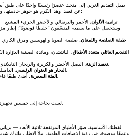
يميل التقديم الغربي إلى منحك عنصرًا رئيسيًا واحدًا على طبق
عن قصد. وهذا الكرم هو جوهر جاذبيتها، وهو أيضًا سبب فشل عادات التصوير نفسها التي تُجمّل قطعة ستيك حين تُطبَّق هنا. ستة أمور تجعل تصوير الطعام الآسيوي مجالًا قائمًا بذاته:
تراتبية الألوان.
الأحمر والبرتقالي والأخضر الجريء المشبع —
وستحصل على ما يسميه المنسّقون "خليطًا فوضويًا": إطار مزدحم لد
طبقة الصلصة واللمعان.
صلصة الصويا والهويسين ومرق الكاري وا
التقديم العائلي متعدد الأطباق.
البانتشان، ومائدة الصينية الدوّارة ا
البصل الأخضر والكزبرة والريحان التايلاندي والكراث المقلي والسمسم وخيوط الفلفل الحار والميكروغرين تؤدي دورًا حقيقيًا، ومعظمها يذبل أو يبهت خلال دقائق تحت الإضاءة.
تعقيد الزينة.
الدامبلينغ والحساء والهوت بوت والووك شديد الحرارة كلها تبيع نفسها بالبخار — وهو تفصيل يتلاشى خلال نحو 90 ثانية ولا يُرى ما لم تُضئه.
البخار هو العنوان الرئيسي.
أضئ طبقًا فاخرًا كأنه من مطعم سريع وسيبدو رخيصًا. الإضاءة تخبر الزبون بهدوء بقيمة الطعام، وفي المطعم تظهر هذه الفجوة في عدد الطلبات.
الفئة السعرية.
لست بحاجة إلى خمسين تجهيزة. أربع لقطات موثوقة تغطي أي قائمة آسيوية تقريبًا عبر المطبوعات والتوصيل ووسائل التواصل — ولكلٍّ منها مهمة محددة وزاوية محددة.
وعمقًا ووضوحًا في رؤية الإضافات العلوية. املأ الإطار، واترك ش