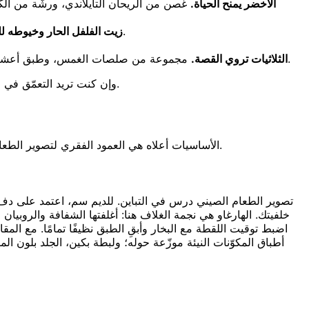
الأخضر يمنح الحياة.
غصن من الريحان التايلاندي، ورشّة من الكزب
ملعقة من زيت الفلفل الحار تُسحب عبر السطح تلتقط الضوء وتصرخ بالنكهة. ضعها بحيث يواجه لمعانها مصدر الضوء.
زيت الفلفل الحار وخيوطه لل
مجموعة من صلصات الغمس، وطبق أعشاب فيتنامي، وصحن صغير من النوك تشام — العناصر الداعمة الصغيرة تحوّل طبقًا واحدًا إلى وجبة ذات سياق. اجمعها بأعداد فردية.
الثلاثيات تروي القصة.
لدينا يغطي حيل المنسّقين — من حيل البخار إلى التحكم بالصلصة — التي تنطبق على كل مطبخ.
وإن كنت تريد التعمّق في ا
الأساسيات أعلاه هي العمود الفقري لتصوير الطعام الآسيوي، وتتكيّف مع الأطباق المميزة لكل مطبخ. وإليك الملاحظات السريعة العملية — إضافة إلى روابط الشرح المتعمق حيثما توفرت.
تصوير الطعام الصيني درس في التباين. للديم سم، اعتمد على دفء 
خلفيتك. الهارغاو هي نجمة الغلاف هنا: أغلفتها الشفافة والروب
اضبط توقيت اللقطة مع البخار وأبقِ الطبق نظيفًا تمامًا. مع ال
أطباق المكوّنات النيئة موزّعة حوله؛ ولبطة بكين، الجلد بلون ال