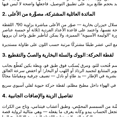
2. المائدة العائلية المشتركة، مصوَّرة من الأعلى
— تجهيزة بانتشان كورية، أو صينية دوّارة سيتشوانية، أو ثالي فولاذي محاط بأطباق صغيرة، أو مجموعة سلال خيزران بخارية — صوّر من الأعلى مباشرة بزاوية 90°. اللقطة
جة نفسها، واعتمد على قاعدة الأعداد الفردية (ثلاثة أو خمسة عناصر
 اثني عشر طبقًا مشتركًا مرتبة حسب اللون على طاولة مستديرة
3. لقطة الحركة: الووك والسلة البخارية والصبّ والتقطيع
 سم فُتحت للتو، ومرق يُسكب فوق طبق فو، وبطة بكين تُقطّع بجانب
لغالق إلى 1/200 من الثانية أو أسرع واستخدم وضع التصوير المتتابع لتجميد الرذاذ أو اللهب أو البخار؛ أو اخفض سرعة الغالق
ير في الهواء داخل مطبخ مظلم، لقطة حركة حيوية لقلي آسيوي سريع
4. تفاصيل الزينة والإضافات الجانبية
غمس، ورشّة من السمسم المحمّص، وطبق أعشاب فيتنامي، وتاج من الكراث
تجعل الحساب يبدو وكأنه يعرف ما يفعله — وهي مثالية لرواية قصة
النكهة التي لا تستطيع اللقطة الرئيسية إلا التلميح إليها.