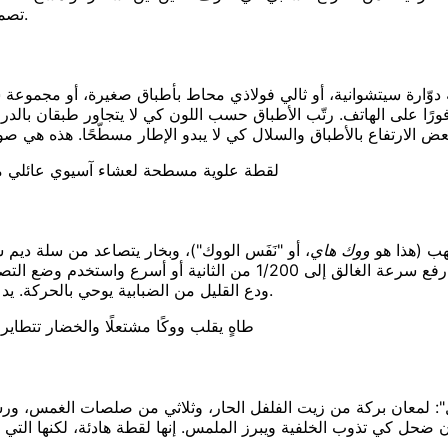
تصمد بحجم طابع بريد على تطبيق التوصيل، فاجعلها واضحة لا لبس فيها.
فورًا على الهاتف. رتّب الأطباق حسب اللون كي لا يتجاور طبقان بالدر
لقطة علوية مسطحة لعشاء آسيوي عائلي مع
هب (هذا هو
ووك هاي
، أو "نَفَس الووك")، وبخار يتصاعد من سلة ديم
الطاولة — هذه اللقطات تحمل طاقة لن يحملها طبق ساكن أبدًا. ارفع سرعة ا
ودع القليل من الضبابية يوحي بالحركة. يد بشرية في الإطار — يد طاهٍ أو نادل — تضيف حِرفية ومقياسًا مجانًا.
طاهٍ يقلب ووكًا مشتعلًا والخضار تتطا
 بكلمة "أصيل": لمعان بركة من زيت الفلفل الحار، وثلاثي من صلصات ال
ضحل كي تذوب الخلفية ويبرز الملمس. إنها لقطة هادئة، لكنها التي 