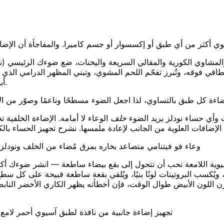
يوي أكثر من أي طبق أو إكسسوار أو جسم كاميرا. والمفاجأة أن الإض
لمشاوي الكورية والمقالي السريعة واليخنات، ضع ضوءك الرئيسي (ن
افي فوقه، وتُبرز تفحّم اللحم المشوي، وتبني المظهر الدرامي الذي يث
أبيض محايد إلى دافئ كي يبقى الأحمر غنيًا دون أن يتحول إلى برتقالي.
 وأي حساء نودلز يريد الضوء
خلف
الوعاء لا أمامه. الإضاءة الخلفية
الإضافات العلوية من الجانب لإعادة ملمسها. نشرح تجهيز الحساء با
وعاء فو فيتنامي متصاعد بخاره بمرق مُضاء من الخلف ونودلز 
ية اللامعة تحب أن تتحول إلى بقع بيضاء ساطعة — انشر ضوءك أكثر، وا
يُكسب البروتينات لونًا بنيًا، ويُلقي بقعة ساطعة قبيحة على كل س
 اللون الأبيض طوال الوقت، فإن أخطأته يظهر الكاري الأخضر النابض ب
تجهيز إضاءة جانبية من نافذة لطبق آسيوي أحمر لام