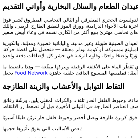
يدان الطعام والسلال البخارية وأواني التقديم
دولسوت الحجري المتقرقر، أو الثالي النحاسي المطروق تُشير فورًا
اخرة ذات الأجواء الدرامية، وورق الموز للطبق الطازج الريفي، واللك
يدان الصينية طويلة وغير مدببة، واليابانية قصيرة ومدبّبة، والكورية
 دامبلينغ ممسوكة، أو كومة نودلز معلّقة — فتحصل على لقطة حركة.
 يُقطّر الماء على الأغلفة الرقيقة ويتركها مبقّعة — وهذا بالضبط ما
Food Network
يجعل
التقاط التوابل والأعشاب والزينة الطازجة
ضاءة، وخيوط الفلفل الحار تلتف، والكراث المقلي يلين، ورشّة رقائق
ق كزبرة طازجة وبصل أخضر وخيوط فلفل حار تزيّن طبقًا آسيويًا
بعض الأساليب التي يفوق تأثيرها حجمها: