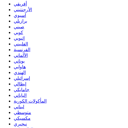
أفريقي
الأرجنتيني
آسيوي
برازيلي
صيني
كوبي
إثيوبي
الفلبيني
الفرنسية
الألماني
يوناني
هاوايي
الهندي
إسرائيلي
إيطالي
جامايكي
الياباني
المأكولات الكورية
لبناني
متوسطي
مكسيكي
نيجيري