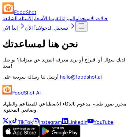
FoodShot
حالات الاستخدام
الميزات
التقييمات
الأسعار
الأسئلة الشائعة
تسجيل الدخول
ابدأ الآن
ابدأ الآن
نحن هنا لمساعدتك
لديك سؤال أو اقتراح أو تريد معرفة المزيد عن ميزاتنا؟ تواصل
معنا!
hello@foodshot.ai
أرسل لنا رسالة سريعة على
FoodShot AI
محرر صور طعام مدعوم بالذكاء الاصطناعي للمطاعم والطهاة
وصانعي المحتوى.
X
TikTok
Instagram
LinkedIn
YouTube