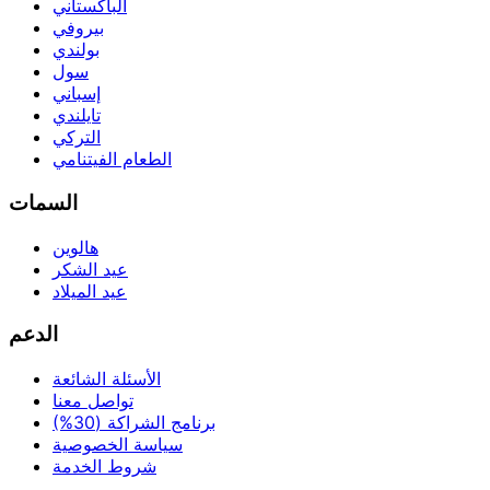
الباكستاني
بيروفي
بولندي
سول
إسباني
تايلندي
التركي
الطعام الفيتنامي
السمات
هالوين
عيد الشكر
عيد الميلاد
الدعم
الأسئلة الشائعة
تواصل معنا
برنامج الشراكة (30%)
سياسة الخصوصية
شروط الخدمة