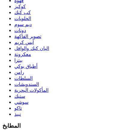
قهوة
كوكيز
كب كيك
الحلويات
ديم سوم
دونات
تصوير الفاكهة
آيس كريم
البان كيك والوافل
معكرونة
بيتزا
أطباق بوكي
رامن
السلطات
السندويشات
المأكولات البحرية
ستيك
سوشي
تاكو
نبيذ
المطابخ