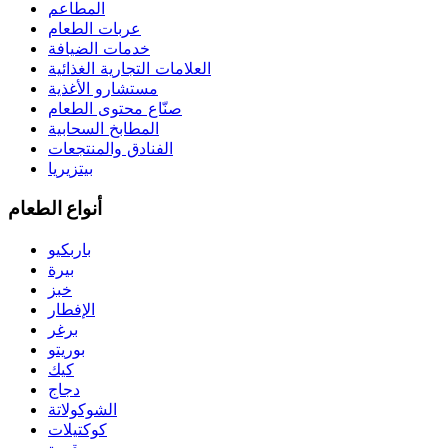
المطاعم
عربات الطعام
خدمات الضيافة
العلامات التجارية الغذائية
مستشارو الأغذية
صنّاع محتوى الطعام
المطابخ السحابية
الفنادق والمنتجعات
بيتزيريا
أنواع الطعام
باربكيو
بيرة
خبز
الإفطار
برغر
بوريتو
كيك
دجاج
الشوكولاتة
كوكتيلات