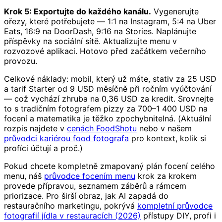
Krok 5: Exportujte do každého kanálu.
Vygenerujte
ořezy, které potřebujete — 1:1 na Instagram, 5:4 na Uber
Eats, 16:9 na DoorDash, 9:16 na Stories. Naplánujte
příspěvky na sociální sítě. Aktualizujte menu v
rozvozové aplikaci. Hotovo před začátkem večerního
provozu.
Celkové náklady: mobil, který už máte, stativ za 25 USD
a tarif Starter od 9 USD měsíčně při ročním vyúčtování
— což vychází zhruba na 0,36 USD za kredit. Srovnejte
to s tradičním fotografem pizzy za 700–1 400 USD na
focení a matematika je těžko zpochybnitelná. (Aktuální
rozpis najdete v
cenách FoodShotu
nebo v našem
průvodci kariérou food fotografa
pro kontext, kolik si
profíci účtují a proč.)
Pokud chcete kompletně zmapovaný plán focení celého
menu, náš
průvodce focením menu
krok za krokem
provede přípravou, seznamem záběrů a rámcem
priorizace. Pro širší obraz, jak AI zapadá do
restauračního marketingu, pokrývá
kompletní průvodce
fotografií jídla v restauracích (2026)
přístupy DIY, profi i