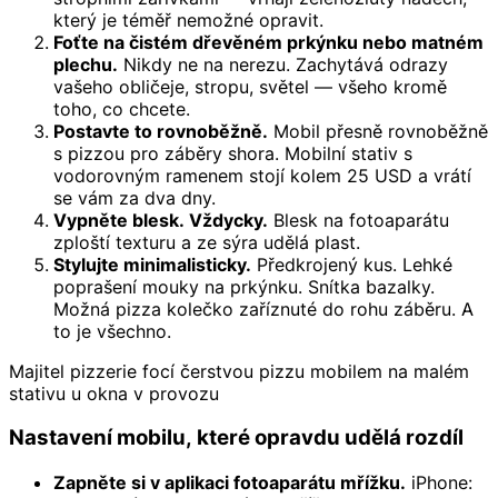
který je téměř nemožné opravit.
Foťte na čistém dřevěném prkýnku nebo matném
plechu.
Nikdy ne na nerezu. Zachytává odrazy
vašeho obličeje, stropu, světel — všeho kromě
toho, co chcete.
Postavte to rovnoběžně.
Mobil přesně rovnoběžně
s pizzou pro záběry shora. Mobilní stativ s
vodorovným ramenem stojí kolem 25 USD a vrátí
se vám za dva dny.
Vypněte blesk. Vždycky.
Blesk na fotoaparátu
zploští texturu a ze sýra udělá plast.
Stylujte minimalisticky.
Předkrojený kus. Lehké
poprašení mouky na prkýnku. Snítka bazalky.
Možná pizza kolečko zaříznuté do rohu záběru. A
to je všechno.
Majitel pizzerie focí čerstvou pizzu mobilem na malém
stativu u okna v provozu
Nastavení mobilu, které opravdu udělá rozdíl
Zapněte si v aplikaci fotoaparátu mřížku.
iPhone: