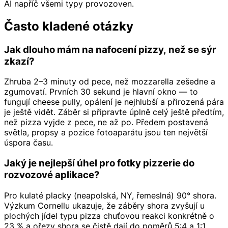
AI napříč všemi typy provozoven.
Často kladené otázky
Jak dlouho mám na nafocení pizzy, než se sýr
zkazí?
Zhruba 2–3 minuty od pece, než mozzarella zešedne a
zgumovatí. Prvních 30 sekund je hlavní okno — to
fungují cheese pully, opálení je nejhlubší a přirozená pára
je ještě vidět. Záběr si připravte úplně celý ještě předtím,
než pizza vyjde z pece, ne až po. Předem postavená
světla, propsy a pozice fotoaparátu jsou ten největší
úspora času.
Jaký je nejlepší úhel pro fotky pizzerie do
rozvozové aplikace?
Pro kulaté placky (neapolská, NY, řemeslná) 90° shora.
Výzkum Cornellu ukazuje, že záběry shora zvyšují u
plochých jídel typu pizza chuťovou reakci konkrétně o
23 % a ořezy shora se čistě dají do poměrů 5:4 a 1:1,