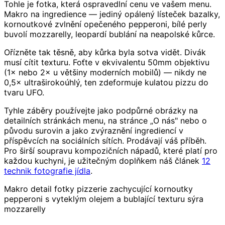
Tohle je fotka, která ospravedlní cenu ve vašem menu.
Makro na ingredience — jediný opálený lísteček bazalky,
kornoutkové zvlnění opečeného pepperoni, bílé perly
buvolí mozzarelly, leopardí bublání na neapolské kůrce.
Ořízněte tak těsně, aby kůrka byla sotva vidět. Divák
musí cítit texturu. Foťte v ekvivalentu 50mm objektivu
(1× nebo 2× u většiny moderních mobilů) — nikdy ne
0,5× ultraširokoúhlý, ten zdeformuje kulatou pizzu do
tvaru UFO.
Tyhle záběry používejte jako podpůrné obrázky na
detailních stránkách menu, na stránce „O nás" nebo o
původu surovin a jako zvýraznění ingrediencí v
příspěvcích na sociálních sítích. Prodávají váš příběh.
Pro širší soupravu kompozičních nápadů, které platí pro
každou kuchyni, je užitečným doplňkem náš článek
12
technik fotografie jídla
.
Makro detail fotky pizzerie zachycující kornoutky
pepperoni s vyteklým olejem a bublající texturu sýra
mozzarelly