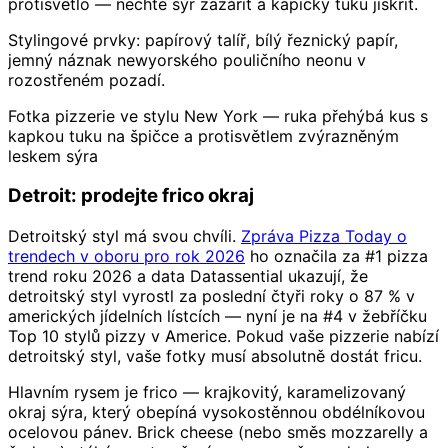
protisvětlo — nechte sýr zazářit a kapičky tuku jiskřit.
Stylingové prvky: papírový talíř, bílý řeznický papír,
jemný náznak newyorského pouličního neonu v
rozostřeném pozadí.
Fotka pizzerie ve stylu New York — ruka přehýbá kus s
kapkou tuku na špičce a protisvětlem zvýrazněným
leskem sýra
Detroit: prodejte frico okraj
Detroitský styl má svou chvíli.
Zpráva Pizza Today o
trendech v oboru pro rok 2026
ho označila za #1 pizza
trend roku 2026 a data Datassential ukazují, že
detroitský styl vyrostl za poslední čtyři roky o 87 % v
amerických jídelních lístcích — nyní je na #4 v žebříčku
Top 10 stylů pizzy v Americe. Pokud vaše pizzerie nabízí
detroitský styl, vaše fotky musí absolutně dostát fricu.
Hlavním rysem je frico — krajkovitý, karamelizovaný
okraj sýra, který obepíná vysokostěnnou obdélníkovou
ocelovou pánev. Brick cheese (nebo směs mozzarelly a