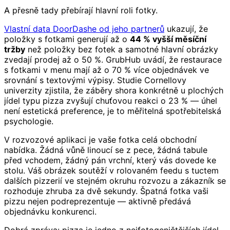
A přesně tady přebírají hlavní roli fotky.
Vlastní data DoorDashe od jeho partnerů
ukazují, že
položky s fotkami generují až o
44 % vyšší měsíční
tržby
než položky bez fotek a samotné hlavní obrázky
zvedají prodej až o 50 %. GrubHub uvádí, že restaurace
s fotkami v menu mají až o 70 % více objednávek ve
srovnání s textovými výpisy. Studie Cornellovy
univerzity zjistila, že záběry shora konkrétně u plochých
jídel typu pizza zvyšují chuťovou reakci o 23 % — úhel
není estetická preference, je to měřitelná spotřebitelská
psychologie.
V rozvozové aplikaci je vaše fotka celá obchodní
nabídka. Žádná vůně linoucí se z pece, žádná tabule
před vchodem, žádný pán vrchní, který vás dovede ke
stolu. Váš obrázek soutěží v rolovaném feedu s tuctem
dalších pizzerií ve stejném okruhu rozvozu a zákazník se
rozhoduje zhruba za dvě sekundy. Špatná fotka vaši
pizzu nejen podreprezentuje — aktivně předává
objednávku konkurenci.