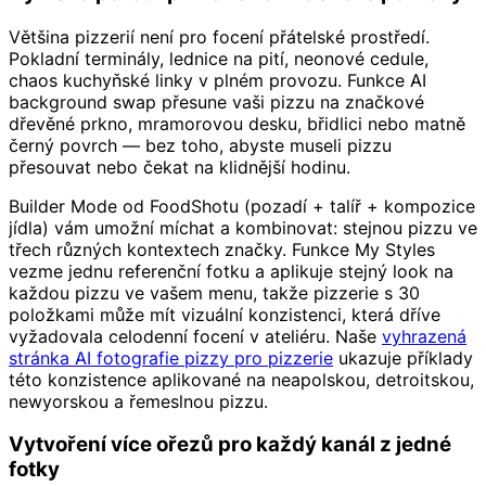
Většina pizzerií není pro focení přátelské prostředí.
Pokladní terminály, lednice na pití, neonové cedule,
chaos kuchyňské linky v plném provozu. Funkce AI
background swap přesune vaši pizzu na značkové
dřevěné prkno, mramorovou desku, břidlici nebo matně
černý povrch — bez toho, abyste museli pizzu
přesouvat nebo čekat na klidnější hodinu.
Builder Mode od FoodShotu (pozadí + talíř + kompozice
jídla) vám umožní míchat a kombinovat: stejnou pizzu ve
třech různých kontextech značky. Funkce My Styles
vezme jednu referenční fotku a aplikuje stejný look na
každou pizzu ve vašem menu, takže pizzerie s 30
položkami může mít vizuální konzistenci, která dříve
vyžadovala celodenní focení v ateliéru. Naše
vyhrazená
stránka AI fotografie pizzy pro pizzerie
ukazuje příklady
této konzistence aplikované na neapolskou, detroitskou,
newyorskou a řemeslnou pizzu.
Vytvoření více ořezů pro každý kanál z jedné
fotky