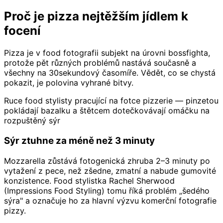
Proč je pizza nejtěžším jídlem k
focení
Pizza je v food fotografii subjekt na úrovni bossfighta,
protože pět různých problémů nastává současně a
všechny na 30sekundový časomíře. Vědět, co se chystá
pokazit, je polovina vyhrané bitvy.
Ruce food stylisty pracující na fotce pizzerie — pinzetou
pokládají bazalku a štětcem dotečkovávají omáčku na
rozpuštěný sýr
Sýr ztuhne za méně než 3 minuty
Mozzarella zůstává fotogenická zhruba 2–3 minuty po
vytažení z pece, než zšedne, zmatní a nabude gumovité
konzistence. Food stylistka Rachel Sherwood
(Impressions Food Styling) tomu říká problém „šedého
sýra" a označuje ho za hlavní výzvu komerční fotografie
pizzy.