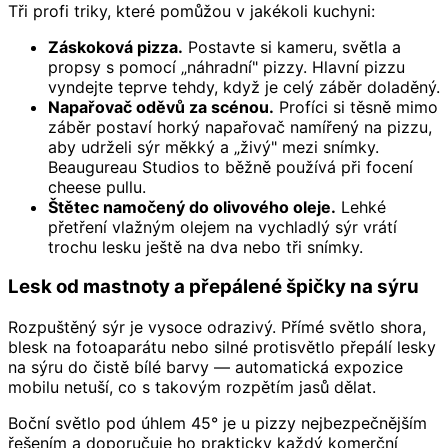
Tři profi triky, které pomůžou v jakékoli kuchyni:
Záskoková pizza.
Postavte si kameru, světla a
propsy s pomocí „náhradní" pizzy. Hlavní pizzu
vyndejte teprve tehdy, když je celý záběr doladěný.
Napařovač oděvů za scénou.
Profíci si těsně mimo
záběr postaví horký napařovač namířený na pizzu,
aby udrželi sýr měkký a „živý" mezi snímky.
Beaugureau Studios to běžně používá při focení
cheese pullu.
Štětec namočený do olivového oleje.
Lehké
přetření vlažným olejem na vychladlý sýr vrátí
trochu lesku ještě na dva nebo tři snímky.
Lesk od mastnoty a přepálené špičky na sýru
Rozpuštěný sýr je vysoce odrazivý. Přímé světlo shora,
blesk na fotoaparátu nebo silné protisvětlo přepálí lesky
na sýru do čistě bílé barvy — automatická expozice
mobilu netuší, co s takovým rozpětím jasů dělat.
Boční světlo pod úhlem 45° je u pizzy nejbezpečnějším
řešením a doporučuje ho prakticky každý komerční