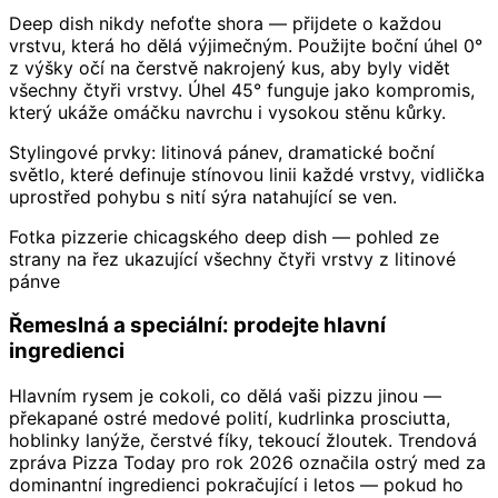
Deep dish nikdy nefoťte shora — přijdete o každou
vrstvu, která ho dělá výjimečným. Použijte boční úhel 0°
z výšky očí na čerstvě nakrojený kus, aby byly vidět
všechny čtyři vrstvy. Úhel 45° funguje jako kompromis,
který ukáže omáčku navrchu i vysokou stěnu kůrky.
Stylingové prvky: litinová pánev, dramatické boční
světlo, které definuje stínovou linii každé vrstvy, vidlička
uprostřed pohybu s nití sýra natahující se ven.
Fotka pizzerie chicagského deep dish — pohled ze
strany na řez ukazující všechny čtyři vrstvy z litinové
pánve
Řemeslná a speciální: prodejte hlavní
ingredienci
Hlavním rysem je cokoli, co dělá vaši pizzu jinou —
překapané ostré medové polití, kudrlinka prosciutta,
hoblinky lanýže, čerstvé fíky, tekoucí žloutek. Trendová
zpráva Pizza Today pro rok 2026 označila ostrý med za
dominantní ingredienci pokračující i letos — pokud ho