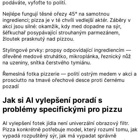
podáváte, vyfoťte to polití.
Nejlépe fungují těsné ořezy 45° na samotnou
ingredienci; pizza je v té chvíli vedlejší aktér. Záběry v
akci jsou silné: okamžik, kdy med dopadne na sýr,
šéfkuchař posypávající strouhaným parmezánem,
žloutek prasknutý nad pizzou.
Stylingové prvky: propsy odpovídající ingrediencím —
dřevěné medové struhátko, mikroplánka, řeznický nůž
na uzeniny, snítka čerstvého tymiánu.
Řemeslná fotka pizzerie — polití ostrým medem v akci a
prosciutto na tmavé ořechové desce proti černému
pozadí
Jak si AI vylepšení poradí s
problémy specifickými pro pizzu
AI vylepšení fotek jídla není univerzální obrazový filtr.
Pizza konkrétně potřebuje model, který rozumí tomu, jak
vypadá rozpuštěný sýr, jak má vypadat správně