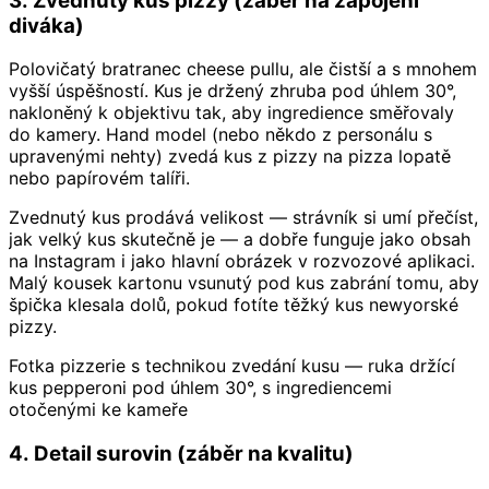
3. Zvednutý kus pizzy (záběr na zapojení
diváka)
Polovičatý bratranec cheese pullu, ale čistší a s mnohem
vyšší úspěšností. Kus je držený zhruba pod úhlem 30°,
nakloněný k objektivu tak, aby ingredience směřovaly
do kamery. Hand model (nebo někdo z personálu s
upravenými nehty) zvedá kus z pizzy na pizza lopatě
nebo papírovém talíři.
Zvednutý kus prodává velikost — strávník si umí přečíst,
jak velký kus skutečně je — a dobře funguje jako obsah
na Instagram i jako hlavní obrázek v rozvozové aplikaci.
Malý kousek kartonu vsunutý pod kus zabrání tomu, aby
špička klesala dolů, pokud fotíte těžký kus newyorské
pizzy.
Fotka pizzerie s technikou zvedání kusu — ruka držící
kus pepperoni pod úhlem 30°, s ingrediencemi
otočenými ke kameře
4. Detail surovin (záběr na kvalitu)