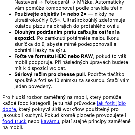
Nastavení → Fotoaparát → Mřížka. Automaticky
vám pomůže komponovat podle pravidla třetin.
Používejte objektiv 1× nebo 2×
— nikdy ne
ultraširokoúhlý 0,5×. Ultraširokoúhlý zdeformuje
kulatou pizzu na okrajích do protáhlého oválu.
Dlouhým podržením prstu zafixujte ostření a
expozici.
Po zamknutí potáhněte malou ikonu
sluníčka dolů, abyste mírně podexponovali a
ochránili lesky na sýru.
Foťte ve formátu HEIC nebo RAW
, pokud to váš
mobil podporuje. Při následných úpravách budete
mít k dispozici víc dat.
Sériový režim pro cheese pull.
Podržte tlačítko
spouště a fotí se 10 snímků za sekundu. Stačí vám
jeden povedený.
Pro hlubší rozbor zaměřený na mobil, který pomůže
každé food kategorii, je tu náš průvodce
jak fotit jídlo
dobře
, který pokrývá širší workflow použitelný pro
jakoukoli kuchyni. Pokud kromě pizzerie provozujete i
food truck
nebo
kavárnu
, platí stejné principy zaměřené
na mobil.