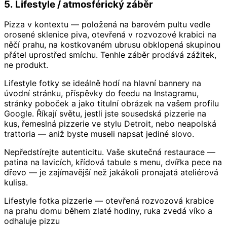
5. Lifestyle / atmosférický záběr
Pizza v kontextu — položená na barovém pultu vedle
orosené sklenice piva, otevřená v rozvozové krabici na
něčí prahu, na kostkovaném ubrusu obklopená skupinou
přátel uprostřed smíchu. Tenhle záběr prodává zážitek,
ne produkt.
Lifestyle fotky se ideálně hodí na hlavní bannery na
úvodní stránku, příspěvky do feedu na Instagramu,
stránky poboček a jako titulní obrázek na vašem profilu
Google. Říkají světu, jestli jste sousedská pizzerie na
kus, řemeslná pizzerie ve stylu Detroit, nebo neapolská
trattoria — aniž byste museli napsat jediné slovo.
Nepředstírejte autenticitu. Vaše skutečná restaurace —
patina na lavicích, křídová tabule s menu, dvířka pece na
dřevo — je zajímavější než jakákoli pronajatá ateliérová
kulisa.
Lifestyle fotka pizzerie — otevřená rozvozová krabice
na prahu domu během zlaté hodiny, ruka zvedá víko a
odhaluje pizzu