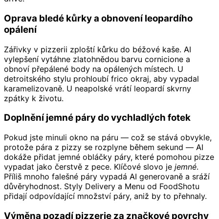
Oprava bledé kůrky a obnovení leopardího
opálení
Zářivky v pizzerii zploští kůrku do béžové kaše. AI
vylepšení vytáhne zlatohnědou barvu cornicione a
obnoví přepálené body na opálených místech. U
detroitského stylu prohloubí frico okraj, aby vypadal
karamelizovaně. U neapolské vrátí leopardí skvrny
zpátky k životu.
Doplnění jemné páry do vychladlých fotek
Pokud jste minuli okno na páru — což se stává obvykle,
protože pára z pizzy se rozplyne během sekund — AI
dokáže přidat jemné obláčky páry, které pomohou pizze
vypadat jako čerstvě z pece. Klíčové slovo je
jemné
.
Příliš mnoho falešné páry vypadá AI generovaně a sráží
důvěryhodnost. Styly Delivery a Menu od FoodShotu
přidají odpovídající množství páry, aniž by to přehnaly.
Výměna pozadí pizzerie za značkové povrchy