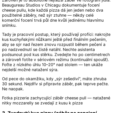
Beaugureau Studios v Chicagu dokumentuje focení
cheese pullu, kde každá pizza dá jen jeden nebo dva
použitelné záběry, než sýr ztuhne — někdy celé
komerční focení trvá půl dne kvůli jedinému hlavnímu
snímku.
Tady je pracovní postup, který používají profíci: nakrojte
kus kuchyňskými nůžkami ještě před
finálním
pečením,
aby se sýr nad řezem znovu rozpustil během pečení a
po nadzvednutí se čistě natáhl. Nechte asistenta
podsunout pod kus stěrku. Zvedejte ho po centimetrech
a zároveň fotíte v sériovém režimu (kontinuální spoušť).
Foťte z nízkého úhlu 10–20° nad stolem — ten ukáže
nejdelší možné natažení sýra.
Od pece do okamžiku, kdy „sýr zešediví", máte zhruba
30 sekund. Nejdřív si připravte záběr, pak teprve pečte.
Ne naopak.
Fotka pizzerie zachycující záběr cheese pull — natažené
nitky mozzarelly se zvedají z kusu k pizze