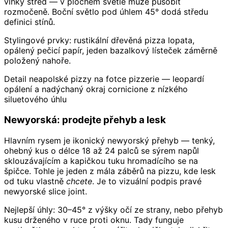
vlhký střed — v plochém světle může působit
rozmočeně. Boční světlo pod úhlem 45° dodá středu
definici stínů.
Stylingové prvky: rustikální dřevěná pizza lopata,
opálený pečicí papír, jeden bazalkový lísteček záměrně
položený nahoře.
Detail neapolské pizzy na fotce pizzerie — leopardí
opálení a nadýchaný okraj cornicione z nízkého
siluetového úhlu
Newyorská: prodejte přehyb a lesk
Hlavním rysem je ikonický newyorský přehyb — tenký,
ohebný kus o délce 18 až 24 palců se sýrem napůl
sklouzávajícím a kapičkou tuku hromadícího se na
špičce. Tohle je jeden z mála záběrů na pizzu, kde lesk
od tuku vlastně
chcete
. Je to vizuální podpis pravé
newyorské slice joint.
Nejlepší úhly: 30–45° z výšky očí ze strany, nebo přehyb
kusu drženého v ruce proti oknu. Tady funguje