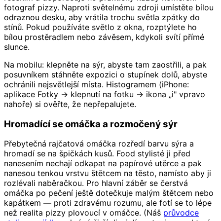
fotograf pizzy. Naproti světelnému zdroji umístěte bílou
odraznou desku, aby vrátila trochu světla zpátky do
stínů. Pokud používáte světlo z okna, rozptýlete ho
bílou prostěradlem nebo závěsem, kdykoli svítí přímé
slunce.
Na mobilu: klepněte na sýr, abyste tam zaostřili, a pak
posuvníkem stáhněte expozici o stupínek dolů, abyste
ochránili nejsvětlejší místa. Histogramem (iPhone:
aplikace Fotky → klepnutí na fotku → ikona „i" vpravo
nahoře) si ověřte, že nepřepalujete.
Hromadící se omáčka a rozmočený sýr
Přebytečná rajčatová omáčka rozředí barvu sýra a
hromadí se na špičkách kusů. Food stylisté ji před
nanesením nechají odkapat na papírové utěrce a pak
nanesou tenkou vrstvu štětcem na těsto, namísto aby ji
rozlévali naběračkou. Pro hlavní záběr se čerstvá
omáčka po pečení ještě dotečkuje malým štětcem nebo
kapátkem — proti zdravému rozumu, ale fotí se to lépe
než realita pizzy plovoucí v omáčce. (Náš
průvodce