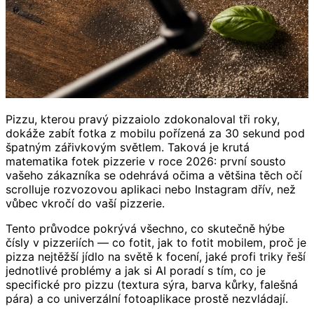
Pizzu, kterou pravý pizzaiolo zdokonaloval tři roky,
dokáže zabít fotka z mobilu pořízená za 30 sekund pod
špatným zářivkovým světlem. Taková je krutá
matematika fotek pizzerie v roce 2026: první sousto
vašeho zákazníka se odehrává očima a většina těch očí
scrolluje rozvozovou aplikaci nebo Instagram dřív, než
vůbec vkročí do vaší pizzerie.
Tento průvodce pokrývá všechno, co skutečně hýbe
čísly v pizzeriích — co fotit, jak to fotit mobilem, proč je
pizza nejtěžší jídlo na světě k focení, jaké profi triky řeší
jednotlivé problémy a jak si AI poradí s tím, co je
specifické pro pizzu (textura sýra, barva kůrky, falešná
pára) a co univerzální fotoaplikace prostě nezvládají.