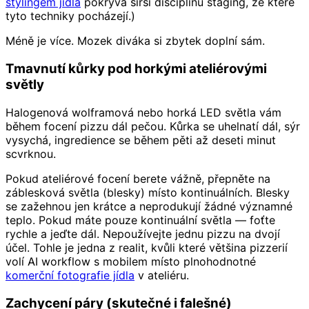
stylingem jídla
pokrývá širší disciplínu staging, ze které
tyto techniky pocházejí.)
Méně je více. Mozek diváka si zbytek doplní sám.
Tmavnutí kůrky pod horkými ateliérovými
světly
Halogenová wolframová nebo horká LED světla vám
během focení pizzu dál pečou. Kůrka se uhelnatí dál, sýr
vysychá, ingredience se během pěti až deseti minut
scvrknou.
Pokud ateliérové focení berete vážně, přepněte na
záblesková světla (blesky) místo kontinuálních. Blesky
se zažehnou jen krátce a neprodukují žádné významné
teplo. Pokud máte pouze kontinuální světla — foťte
rychle a jeďte dál. Nepoužívejte jednu pizzu na dvojí
účel. Tohle je jedna z realit, kvůli které většina pizzerií
volí AI workflow s mobilem místo plnohodnotné
komerční fotografie jídla
v ateliéru.
Zachycení páry (skutečné i falešné)