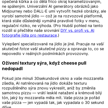
opečená kůrka a co dělá frico okraj karamelizovaným,
ne spáleným. Univerzální AI generátory obrázků jako
Midjourney nebo DALL-E umí vytvořit hezké obrázky, ale
vyrobí samotné jídlo — což je na rozvozové platformě,
která stále důsledněji vymáhá pravdivé fotky v menu,
regulační riziko, ne výhoda. (Pro hlubší pohled na tento
rozdíl si přečtěte naše srovnání
DIY vs. profi vs. AI
fotografie jídla pro restaurace
.)
Vylepšení specializované na jídlo je jiné. Pracuje
na vaší
skutečné fotce vaší skutečné pizzy
a opravuje to, co se
nepovedlo v reálných podmínkách provozovny.
Oživení textury sýra, když cheese pull
nedopadl
Pokud jste minuli 30sekundové okno a vaše mozzarella
zšedla, AI natrénovaná na jídlo dokáže texturu
rozpuštěného sýra znovu vykreslit, aniž by změnila
samotnou pizzu — vrátí lesklé natažení a krémově bílý
tón, jaký by mozzarella měla mít. Vaše pizza je pořád
vaše pizza — jen vypadá tak, jak vypadala o 30 sekund
dříve.