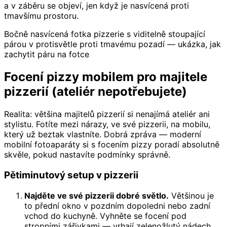
a v záběru se objeví, jen když je nasvícená proti
tmavšímu prostoru.
Bočně nasvícená fotka pizzerie s viditelně stoupající
párou v protisvětle proti tmavému pozadí — ukázka, jak
zachytit páru na fotce
Focení pizzy mobilem pro majitele
pizzerií (ateliér nepotřebujete)
Realita: většina majitelů pizzerií si nenajímá ateliér ani
stylistu. Fotíte mezi nárazy, ve své pizzerii, na mobilu,
který už beztak vlastníte. Dobrá zpráva — moderní
mobilní fotoaparáty si s focením pizzy poradí absolutně
skvěle, pokud nastavíte podmínky správně.
Pětiminutový setup v pizzerii
Najděte ve své pizzerii dobré světlo.
Většinou je
to přední okno v pozdním dopoledni nebo zadní
vchod do kuchyně. Vyhněte se focení pod
stropními zářivkami — vrhají zelenožlutý nádech,