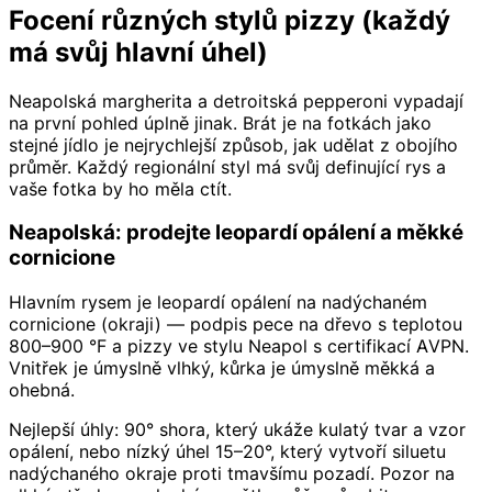
Focení různých stylů pizzy (každý
má svůj hlavní úhel)
Neapolská margherita a detroitská pepperoni vypadají
na první pohled úplně jinak. Brát je na fotkách jako
stejné jídlo je nejrychlejší způsob, jak udělat z obojího
průměr. Každý regionální styl má svůj definující rys a
vaše fotka by ho měla ctít.
Neapolská: prodejte leopardí opálení a měkké
cornicione
Hlavním rysem je leopardí opálení na nadýchaném
cornicione (okraji) — podpis pece na dřevo s teplotou
800–900 °F a pizzy ve stylu Neapol s certifikací AVPN.
Vnitřek je úmyslně vlhký, kůrka je úmyslně měkká a
ohebná.
Nejlepší úhly: 90° shora, který ukáže kulatý tvar a vzor
opálení, nebo nízký úhel 15–20°, který vytvoří siluetu
nadýchaného okraje proti tmavšímu pozadí. Pozor na