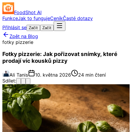
FoodShot AI
Funkce
Jak to funguje
Ceník
Časté dotazy
Přihlásit se
Začít
Začít
Zpět na Blog
fotky pizzerie
Fotky pizzerie: Jak pořizovat snímky, které
prodají víc kousků pizzy
Ali Tanis
10. května 2026
24 min čtení
Sdílet: