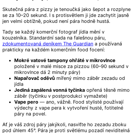
Skutečná pára z pizzy je tenoučká jako šepot a rozplyne
se za 10–20 sekund. I s protisvětlem ji jde zachytit jasně
jen velmi obtížně, pokud není pára hodně hustá.
Tady se každý komerční fotograf jídla mění v
kouzelníka. Standardní sada na falešnou páru,
zdokumentovaná deníkem The Guardian
a používaná
prakticky na každém komerčním food focení:
Mokré vatové tampony ohřáté v mikrovlnce
položené v malé misce za pizzou (60–90 sekund v
mikrovlnce dá 2 minuty páry)
Napařovač oděvů
mířený mimo záběr zezadu od
jídla
Jediná zapálená vonná tyčinka
opřená těsně mimo
záběr (tyčinku v postprodukci vymažete)
Vape pero
— ano, vážně. Food stylisté používají
výdechy z vape pera k vytvoření husté, fotitelné
páry na povel.
Ať je váš zdroj páry jakýkoli, nasviťte ho zezadu zboku
pod úhlem 45°. Pára je proti světlému pozadí neviditelná