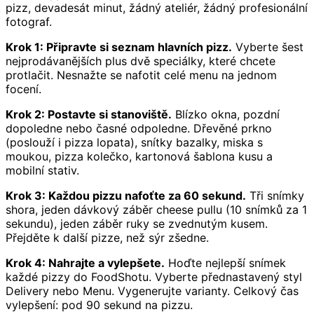
pizz, devadesát minut, žádný ateliér, žádný profesionální
fotograf.
Krok 1: Připravte si seznam hlavních pizz.
Vyberte šest
nejprodávanějších plus dvě speciálky, které chcete
protlačit. Nesnažte se nafotit celé menu na jednom
focení.
Krok 2: Postavte si stanoviště.
Blízko okna, pozdní
dopoledne nebo časné odpoledne. Dřevěné prkno
(poslouží i pizza lopata), snítky bazalky, miska s
moukou, pizza kolečko, kartonová šablona kusu a
mobilní stativ.
Krok 3: Každou pizzu nafoťte za 60 sekund.
Tři snímky
shora, jeden dávkový záběr cheese pullu (10 snímků za 1
sekundu), jeden záběr ruky se zvednutým kusem.
Přejděte k další pizze, než sýr zšedne.
Krok 4: Nahrajte a vylepšete.
Hoďte nejlepší snímek
každé pizzy do FoodShotu. Vyberte přednastavený styl
Delivery nebo Menu. Vygenerujte varianty. Celkový čas
vylepšení: pod 90 sekund na pizzu.