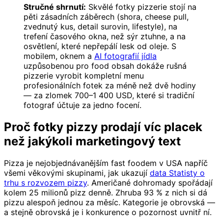
Stručné shrnutí:
Skvělé fotky pizzerie stojí na
pěti zásadních záběrech (shora, cheese pull,
zvednutý kus, detail surovin, lifestyle), na
trefení časového okna, než sýr ztuhne, a na
osvětlení, které nepřepálí lesk od oleje. S
mobilem, oknem a
AI fotografií jídla
uzpůsobenou pro food obsah dokáže rušná
pizzerie vyrobit kompletní menu
profesionálních fotek za méně než dvě hodiny
— za zlomek 700–1 400 USD, které si tradiční
fotograf účtuje za jedno focení.
Proč fotky pizzy prodají víc placek
než jakýkoli marketingový text
Pizza je nejobjednávanějším fast foodem v USA napříč
všemi věkovými skupinami, jak ukazují
data Statisty o
trhu s rozvozem pizzy
. Američané dohromady spořádají
kolem 25 milionů pizz denně. Zhruba 93 % z nich si dá
pizzu alespoň jednou za měsíc. Kategorie je obrovská —
a stejně obrovská je i konkurence o pozornost uvnitř ní.