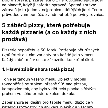
Dobrá zpráva: pizza je jedno z nejfotogeničtějších jídel
na planetě, když ji nafotíte správně. Špatná zpráva:
zároveň je to jedno z nejproblematičtějších jídel. Tento
průvodce vám pomůže zvládnout obě poloviny rovnice.
5 záběrů pizzy, které potřebuje
každá pizzerie (a co každý z nich
prodává)
Pizzerie nepotřebuje 50 fotek. Potřebuje pět různých
typů
fotek a k nim varianty pro každé jídlo v menu.
Každý záběr má v cestě zákazníka konkrétní úkol.
1. Hlavní záběr shora (celá pizza)
Tohle je tahoun vašeho menu. Objektiv mobilu
rovnoběžně se stolem, přesně 90° nad pizzou,
kompozice tak, aby byla vidět celá placka s čistým
pruhem volného prostoru kolem dokola.
Záběr shora je ideální pro tabule menu, dlaždice v
katalogu rozvozových aplikací, plakáty a všechny