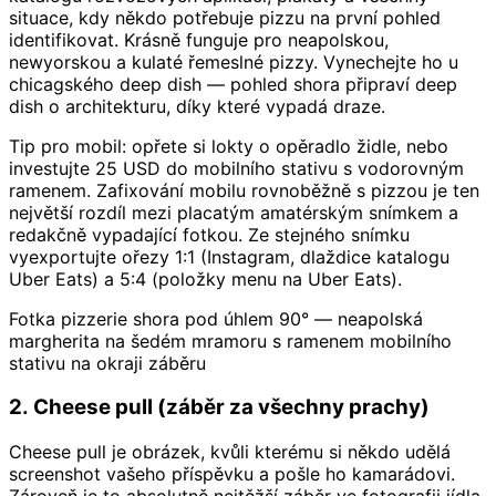
situace, kdy někdo potřebuje pizzu na první pohled
identifikovat. Krásně funguje pro neapolskou,
newyorskou a kulaté řemeslné pizzy. Vynechejte ho u
chicagského deep dish — pohled shora připraví deep
dish o architekturu, díky které vypadá draze.
Tip pro mobil: opřete si lokty o opěradlo židle, nebo
investujte 25 USD do mobilního stativu s vodorovným
ramenem. Zafixování mobilu rovnoběžně s pizzou je ten
největší rozdíl mezi placatým amatérským snímkem a
redakčně vypadající fotkou. Ze stejného snímku
vyexportujte ořezy 1:1 (Instagram, dlaždice katalogu
Uber Eats) a 5:4 (položky menu na Uber Eats).
Fotka pizzerie shora pod úhlem 90° — neapolská
margherita na šedém mramoru s ramenem mobilního
stativu na okraji záběru
2. Cheese pull (záběr za všechny prachy)
Cheese pull je obrázek, kvůli kterému si někdo udělá
screenshot vašeho příspěvku a pošle ho kamarádovi.
Zároveň je to absolutně nejtěžší záběr ve fotografii jídla.