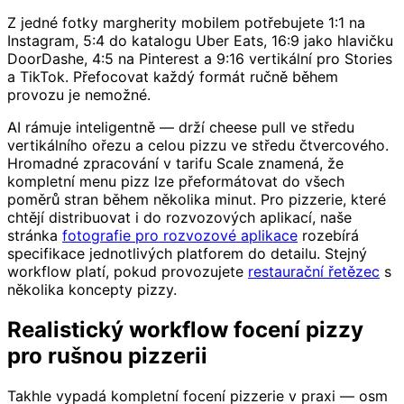
Z jedné fotky margherity mobilem potřebujete 1:1 na
Instagram, 5:4 do katalogu Uber Eats, 16:9 jako hlavičku
DoorDashe, 4:5 na Pinterest a 9:16 vertikální pro Stories
a TikTok. Přefocovat každý formát ručně během
provozu je nemožné.
AI rámuje inteligentně — drží cheese pull ve středu
vertikálního ořezu a celou pizzu ve středu čtvercového.
Hromadné zpracování v tarifu Scale znamená, že
kompletní menu pizz lze přeformátovat do všech
poměrů stran během několika minut. Pro pizzerie, které
chtějí distribuovat i do rozvozových aplikací, naše
stránka
fotografie pro rozvozové aplikace
rozebírá
specifikace jednotlivých platforem do detailu. Stejný
workflow platí, pokud provozujete
restaurační řetězec
s
několika koncepty pizzy.
Realistický workflow focení pizzy
pro rušnou pizzerii
Takhle vypadá kompletní focení pizzerie v praxi — osm