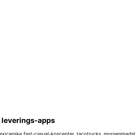
g leverings-apps
 mexicanske fast-casual-koncepter, tacotrucks, morgenmadst