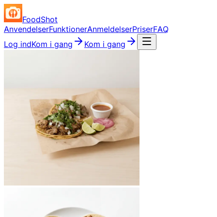
FoodShot
Anvendelser
Funktioner
Anmeldelser
Priser
FAQ
Log ind
Kom i gang
Kom i gang