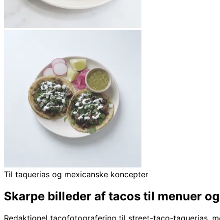
Til taquerias og mexicanske koncepter
Skarpe billeder af tacos til menuer o
Redaktionel tacofotografering til street-taco-taquerias,