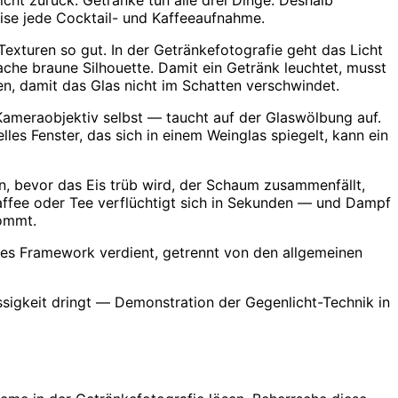
nicht zurück. Getränke tun alle drei Dinge. Deshalb
eise jede Cocktail- und Kaffeeaufnahme.
Texturen so gut. In der Getränkefotografie geht das Licht
flache braune Silhouette. Damit ein Getränk leuchtet, musst
n, damit das Glas nicht im Schatten verschwindet.
ameraobjektiv selbst — taucht auf der Glaswölbung auf.
lles Fenster, das sich in einem Weinglas spiegelt, kann ein
n, bevor das Eis trüb wird, der Schaum zusammenfällt,
affee oder Tee verflüchtigt sich in Sekunden — und Dampf
kommt.
nes Framework verdient, getrennt von den allgemeinen
ssigkeit dringt — Demonstration der Gegenlicht-Technik in