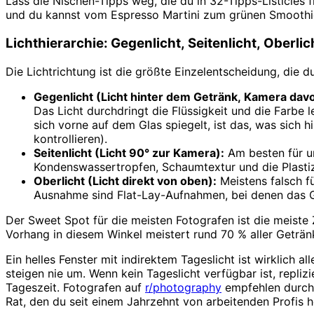
Lass die Nischen-Tipps weg, die du in 32-Tipps-Listicles 
und du kannst vom Espresso Martini zum grünen Smoothi
Lichthierarchie: Gegenlicht, Seitenlicht, Oberlic
Die Lichtrichtung ist die größte Einzelentscheidung, die du
Gegenlicht (Licht hinter dem Getränk, Kamera davo
Das Licht durchdringt die Flüssigkeit und die Farbe 
sich vorne auf dem Glas spiegelt, ist das, was sic
kontrollieren).
Seitenlicht (Licht 90° zur Kamera):
Am besten für un
Kondenswassertropfen, Schaumtextur und die Plastiz
Oberlicht (Licht direkt von oben):
Meistens falsch fü
Ausnahme sind Flat-Lay-Aufnahmen, bei denen das Ge
Der Sweet Spot für die meisten Fotografen ist die meiste
Vorhang in diesem Winkel meistert rund 70 % aller Getränk
Ein helles Fenster mit indirektem Tageslicht ist wirklich 
steigen nie um. Wenn kein Tageslicht verfügbar ist, repli
Tageszeit. Fotografen auf
r/photography
empfehlen durchg
Rat, den du seit einem Jahrzehnt von arbeitenden Profis h