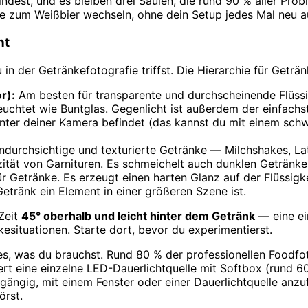
findest, und es bleiben drei Säulen, die rund 90 % aller Pr
e zum Weißbier wechseln, ohne dein Setup jedes Mal neu 
ht
 in der Getränkefotografie triffst. Die Hierarchie für Geträn
r):
Am besten für transparente und durchscheinende Flüss
leuchtet wie Buntglas. Gegenlicht ist außerdem der einfach
h hinter deiner Kamera befindet (das kannst du mit einem s
durchsichtige und texturierte Getränke — Milchshakes, Lat
ität von Garnituren. Es schmeichelt auch dunklen Getränke
r Getränke. Es erzeugt einen harten Glanz auf der Flüssigk
tränk ein Element in einer größeren Szene ist.
 Zeit
45° oberhalb und leicht hinter dem Getränk
— eine ei
esituationen. Starte dort, bevor du experimentierst.
alles, was du brauchst. Rund 80 % der professionellen Foodfo
ziert eine einzelne LED-Dauerlichtquelle mit Softbox (rund
ängig, mit einem Fenster oder einer Dauerlichtquelle anz
örst.