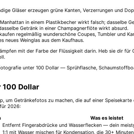
ige Gläser erzeugen grüne Kanten, Verzerrungen und Doppe
Manhattan in einem Plastikbecher wirkt falsch; dasselbe G
 dasselbe Getränk in einer Champagnerflöte wirkt absurd.
ufen regelmäßig wunderschöne Coupes, Tumbler und Karaffe
nes neues Weinglas aus dem Kaufhaus.
ämpfen mit der Farbe der Flüssigkeit darin. Heb sie dir für
ll.
tografie unter 100 Dollar — Sprühflasche, Schaumstoffboard
 100 Dollar
p, um Getränkefotos zu machen, die auf einer Speisekarte o
 für 2026:
n
Was es leistet
Entfernt Fingerabdrücke und Wasserflecken — dein meis
1:1 mit Wasser mischen für Kondensation, die 30+ Minuten