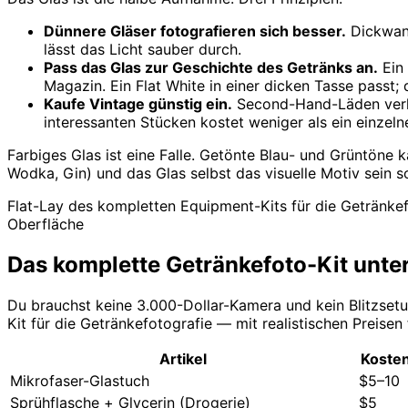
Dünnere Gläser fotografieren sich besser.
Dickwand
lässt das Licht sauber durch.
Pass das Glas zur Geschichte des Getränks an.
Ein 
Magazin. Ein Flat White in einer dicken Tasse passt;
Kaufe Vintage günstig ein.
Second-Hand-Läden verka
interessanten Stücken kostet weniger als ein einzel
Farbiges Glas ist eine Falle. Getönte Blau- und Grüntöne k
Wodka, Gin) und das Glas selbst das visuelle Motiv sein so
Flat-Lay des kompletten Equipment-Kits für die Getränkefo
Oberfläche
Das komplette Getränkefoto-Kit unter
Du brauchst keine 3.000-Dollar-Kamera und kein Blitzsetu
Kit für die Getränkefotografie — mit realistischen Preisen
Artikel
Koste
Mikrofaser-Glastuch
$5–10
Sprühflasche + Glycerin (Drogerie)
$5