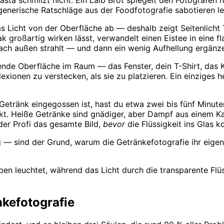
 Pasta schmilzt nicht. Ein Laib Brot spiegelt den Fotografen 
generische Ratschläge aus der Foodfotografie sabotieren l
as Licht von der Oberfläche ab — deshalb zeigt Seitenlicht 
eak großartig wirken lässt, verwandelt einen Eistee in eine 
ach außen strahlt — und dann ein wenig Aufhellung ergänze
nde Oberfläche im Raum — das Fenster, dein T-Shirt, das K
xionen zu verstecken, als sie zu platzieren. Ein einziges he
Getränk eingegossen ist, hast du etwa zwei bis fünf Minute
kt. Heiße Getränke sind gnädiger, aber Dampf aus einem K
eder Profi das gesamte Bild,
bevor
die Flüssigkeit ins Glas 
 — sind der Grund, warum die Getränkefotografie ihr eige
ben leuchtet, während das Licht durch die transparente Flü
nkefotografie