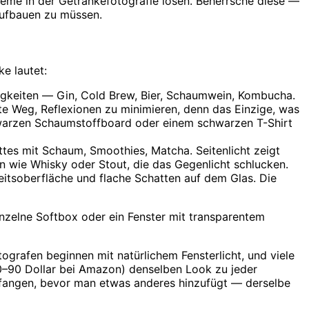
obleme in der Getränkefotografie lösen. Beherrsche diese —
aufbauen zu müssen.
ke lautet:
igkeiten — Gin, Cold Brew, Bier, Schaumwein, Kombucha.
ste Weg, Reflexionen zu minimieren, denn das Einzige, was
chwarzen Schaumstoffboard oder einem schwarzen T-Shirt
tes mit Schaum, Smoothies, Matcha. Seitenlicht zeigt
n wie Whisky oder Stout, die das Gegenlicht schlucken.
eitsoberfläche und flache Schatten auf dem Glas. Die
nzelne Softbox oder ein Fenster mit transparentem
tografen beginnen mit natürlichem Fensterlicht, und viele
 60–90 Dollar bei Amazon) denselben Look zu jeder
ufangen, bevor man etwas anderes hinzufügt — derselbe