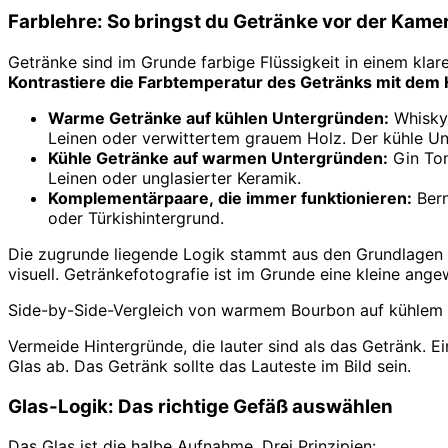
Farblehre: So bringst du Getränke vor der Kame
Getränke sind im Grunde farbige Flüssigkeit in einem klar
Kontrastiere die Farbtemperatur des Getränks mit dem 
Warme Getränke auf kühlen Untergründen:
Whisky,
Leinen oder verwittertem grauem Holz. Der kühle Unt
Kühle Getränke auf warmen Untergründen:
Gin Ton
Leinen oder unglasierter Keramik.
Komplementärpaare, die immer funktionieren:
Bern
oder Türkishintergrund.
Die zugrunde liegende Logik stammt aus den Grundlagen
visuell. Getränkefotografie ist im Grunde eine kleine ang
Side-by-Side-Vergleich von warmem Bourbon auf kühlem Sc
Vermeide Hintergründe, die lauter sind als das Getränk. 
Glas ab. Das Getränk sollte das Lauteste im Bild sein.
Glas-Logik: Das richtige Gefäß auswählen
Das Glas ist die halbe Aufnahme. Drei Prinzipien: