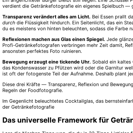
Ein angerichteter Burger bleibt still liegen. Eine Schüssel
verdient die Getränkefotografie ein eigenes Spielbuch — 
Transparenz verändert alles am Licht.
Bei Essen prallt d
durch
die Flüssigkeit hindurch. Ein Seitenlicht, das ein St
du es meistens von hinten beleuchten, sodass die Farbe n
Reflexionen machen aus Glas einen Spiegel.
Jede glänze
Profi-Getränkefotografen verbringen mehr Zeit damit, Refle
ansonsten perfektes Foto ruinieren.
Bewegung erzeugt eine tickende Uhr.
Sobald ein kaltes 
das Kondenswasser zu Pfützen wird oder die Garnitur wel
ist oft der fotogenste Teil der Aufnahme. Deshalb plant j
Diese drei Kräfte — Transparenz, Reflexion und Bewegung
Regeln der Foodfotografie.
Im Gegenlicht beleuchtetes Cocktailglas, das bernsteinfar
der Getränkefotografie
Das universelle Framework für Geträ