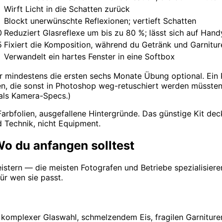
Wirft Licht in die Schatten zurück
Blockt unerwünschte Reflexionen; vertieft Schatten
0
Reduziert Glasreflexe um bis zu 80 %; lässt sich auf Han
5
Fixiert die Komposition, während du Getränk und Garnitu
Verwandelt ein hartes Fenster in eine Softbox
ür mindestens die ersten sechs Monate Übung optional. Ein Po
en, die sonst in Photoshop weg-retuschiert werden müssten
 als Kamera-Specs.)
 Farbfolien, ausgefallene Hintergründe. Das günstige Kit d
d Technik, nicht Equipment.
o du anfangen solltest
istern — die meisten Fotografen und Betriebe spezialisieren
ür wen sie passt.
t komplexer Glaswahl, schmelzendem Eis, fragilen Garniture