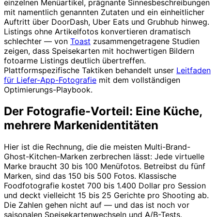
einzelnen Menüartikel, prägnante Sinnesbeschreibungen
mit namentlich genannten Zutaten und ein einheitlicher
Auftritt über DoorDash, Uber Eats und Grubhub hinweg.
Listings ohne Artikelfotos konvertieren dramatisch
schlechter — von
Toast
zusammengetragene Studien
zeigen, dass Speisekarten mit hochwertigen Bildern
fotoarme Listings deutlich übertreffen.
Plattformspezifische Taktiken behandelt unser
Leitfaden
für Liefer-App-Fotografie
mit dem vollständigen
Optimierungs-Playbook.
Der Fotografie-Vorteil: Eine Küche,
mehrere Markenidentitäten
Hier ist die Rechnung, die die meisten Multi-Brand-
Ghost-Kitchen-Marken zerbrechen lässt: Jede virtuelle
Marke braucht 30 bis 100 Menüfotos. Betreibst du fünf
Marken, sind das 150 bis 500 Fotos. Klassische
Foodfotografie kostet 700 bis 1.400 Dollar pro Session
und deckt vielleicht 15 bis 25 Gerichte pro Shooting ab.
Die Zahlen gehen nicht auf — und das ist noch vor
saisonalen Speisekartenwechseln und A/B-Tests.