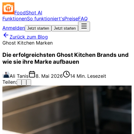
FoodShot AI
Funktionen
So funktioniert's
Preise
FAQ
Anmelden
Jetzt starten
Jetzt starten
Zurück zum Blog
Ghost Kitchen Marken
Die erfolgreichsten Ghost Kitchen Brands und
wie sie ihre Marke aufbauen
Ali Tanis
8. Mai 2026
14 Min. Lesezeit
Teilen: