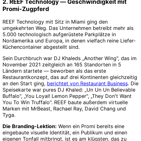
2. REEF Technology — Geschwindigkeit mit
Promi-Zugpferd
REEF Technology mit Sitz in Miami ging den
umgekehrten Weg. Das Unternehmen betreibt mehr als
5.000 technologisch aufgerüstete Parkplätze in
Nordamerika und Europa, in denen vielfach reine Liefer-
Küchencontainer abgestellt sind.
Sein Durchbruch war DJ Khaleds „Another Wing", das im
November 2021 zeitgleich an 165 Standorten in 5
Ländern startete — beworben als das erste
Restaurantkonzept, das auf drei Kontinenten gleichzeitig
an den Start ging,
berichtet von Restaurant Business
. Die
Speisekarte war pures DJ Khaled: „Un Un Un Believable
Buffalo", „You Loyal! Lemon Pepper", „They Don't Want
You To Win Truffalo". REEF baute außerdem virtuelle
Marken mit MrBeast, Rachael Ray, David Chang und
Tyga.
Die Branding-Lektion:
Wenn ein Promi bereits eine
eingebaute visuelle Identität, ein Publikum und einen
eigenen Tonfall mitbringt, ist es am klügsten, das zu