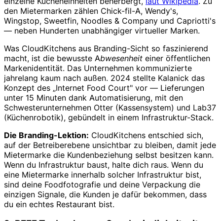
einzelne Kücheneinheiten beherbergt,
laut Wikipedia
. Zu
den Mietermarken zählen Chick-fil-A, Wendy's,
Wingstop, Sweetfin, Noodles & Company und Capriotti's
— neben Hunderten unabhängiger virtueller Marken.
Was CloudKitchens aus Branding-Sicht so faszinierend
macht, ist die bewusste
Abwesenheit
einer öffentlichen
Markenidentität. Das Unternehmen kommunizierte
jahrelang kaum nach außen. 2024 stellte Kalanick das
Konzept des „Internet Food Court" vor — Lieferungen
unter 15 Minuten dank Automatisierung, mit den
Schwesterunternehmen Otter (Kassensystem) und Lab37
(Küchenrobotik), gebündelt in einem Infrastruktur-Stack.
Die Branding-Lektion:
CloudKitchens entschied sich,
auf der Betreiberebene unsichtbar zu bleiben, damit jede
Mietermarke die Kundenbeziehung selbst besitzen kann.
Wenn du Infrastruktur baust, halte dich raus. Wenn du
eine Mietermarke innerhalb solcher Infrastruktur bist,
sind deine Foodfotografie und deine Verpackung die
einzigen Signale, die Kunden je dafür bekommen, dass
du ein echtes Restaurant bist.