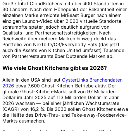
Größe führt CloudKitchens mit über 400 Standorten in
30 Ländern. Nach dem Höhepunkt der Bekanntheit einer
einzelnen Marke erreichte MrBeast Burger nach einem
einzigen Launch-Video über 2.000 virtuelle Standorte,
schrumpfte später jedoch deutlich aufgrund von
Qualitäts- und Partnerschaftsstreitigkeiten. Nach
Reichweite über mehrere Marken hinweg deckt das
Portfolio von Nextbite/C3/Everybody Eats (das jetzt
auch die Assets von Kitchen United umfasst) Tausende
von Partnerrestaurants über Dutzende Marken ab.
Wie viele Ghost Kitchens gibt es 2026?
Allein in den USA sind laut
OysterLinks Branchendaten
2026
etwa 7.600 Ghost-Kitchen-Betriebe aktiv. Der
globale Ghost-Kitchen-Markt soll von 97 Milliarden
Dollar im Jahr 2025 auf 113 Milliarden Dollar im Jahr
2026 wachsen — bei einer jährlichen Wachstumsrate
(CAGR) von 16,2 %. Bis 2030 sollen Ghost Kitchens etwa
die Hälfte des Drive-Thru- und Take-away-Foodservice-
Markts ausmachen.