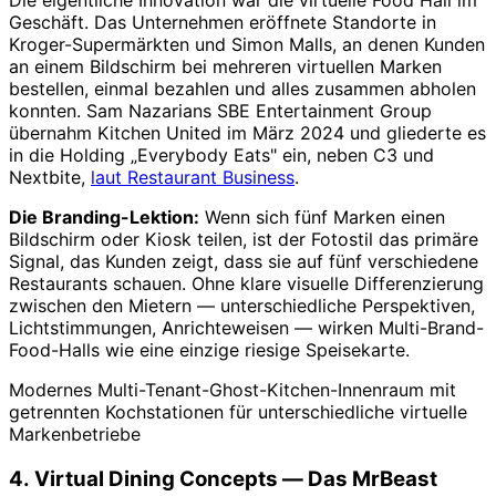
Die eigentliche Innovation war die virtuelle Food Hall im
Geschäft. Das Unternehmen eröffnete Standorte in
Kroger-Supermärkten und Simon Malls, an denen Kunden
an einem Bildschirm bei mehreren virtuellen Marken
bestellen, einmal bezahlen und alles zusammen abholen
konnten. Sam Nazarians SBE Entertainment Group
übernahm Kitchen United im März 2024 und gliederte es
in die Holding „Everybody Eats" ein, neben C3 und
Nextbite,
laut Restaurant Business
.
Die Branding-Lektion:
Wenn sich fünf Marken einen
Bildschirm oder Kiosk teilen, ist der Fotostil das primäre
Signal, das Kunden zeigt, dass sie auf fünf verschiedene
Restaurants schauen. Ohne klare visuelle Differenzierung
zwischen den Mietern — unterschiedliche Perspektiven,
Lichtstimmungen, Anrichteweisen — wirken Multi-Brand-
Food-Halls wie eine einzige riesige Speisekarte.
Modernes Multi-Tenant-Ghost-Kitchen-Innenraum mit
getrennten Kochstationen für unterschiedliche virtuelle
Markenbetriebe
4. Virtual Dining Concepts — Das MrBeast