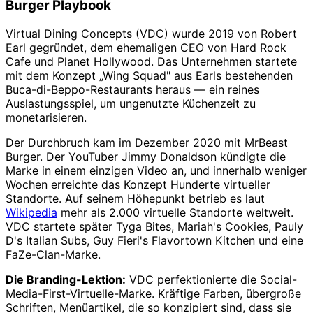
Burger Playbook
Virtual Dining Concepts (VDC) wurde 2019 von Robert
Earl gegründet, dem ehemaligen CEO von Hard Rock
Cafe und Planet Hollywood. Das Unternehmen startete
mit dem Konzept „Wing Squad" aus Earls bestehenden
Buca-di-Beppo-Restaurants heraus — ein reines
Auslastungsspiel, um ungenutzte Küchenzeit zu
monetarisieren.
Der Durchbruch kam im Dezember 2020 mit MrBeast
Burger. Der YouTuber Jimmy Donaldson kündigte die
Marke in einem einzigen Video an, und innerhalb weniger
Wochen erreichte das Konzept Hunderte virtueller
Standorte. Auf seinem Höhepunkt betrieb es laut
Wikipedia
mehr als 2.000 virtuelle Standorte weltweit.
VDC startete später Tyga Bites, Mariah's Cookies, Pauly
D's Italian Subs, Guy Fieri's Flavortown Kitchen und eine
FaZe-Clan-Marke.
Die Branding-Lektion:
VDC perfektionierte die Social-
Media-First-Virtuelle-Marke. Kräftige Farben, übergroße
Schriften, Menüartikel, die so konzipiert sind, dass sie