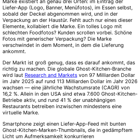
Marke existiert an genau drei Orten: im Eintrag der
Liefer-App (Logo, Banner, Menüfotos), im Essen selbst,
sobald der Deckel abgenommen wird, und in der
Verpackung an der Haustür. Fehlt auch nur eines dieser
Elemente, kollabiert die Marke. Ein tolles Logo mit
schlechten Foodfotos? Kunden scrollen vorbei. Schöne
Fotos mit generischer Verpackung? Die Marke
verschwindet in dem Moment, in dem die Lieferung
ankommt.
Der Markt ist groß genug, dass es darauf ankommt, das
richtig zu machen. Die globale Ghost-Kitchen-Branche
wird laut
Research and Markets
von 97 Milliarden Dollar
im Jahr 2025 auf rund 113 Milliarden Dollar im Jahr 2026
wachsen — eine jährliche Wachstumsrate (CAGR) von
16,2 %. Allein in den USA sind etwa 7.600 Ghost-Kitchen-
Betriebe aktiv, und rund 41 % der unabhängigen
Restaurants betreiben inzwischen mindestens eine
virtuelle Marke.
Smartphone zeigt einen Liefer-App-Feed mit bunten
Ghost-Kitchen-Marken-Thumbnails, die in gedämpftem
Licht um Aufmerksamkeit konkurrieren