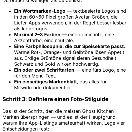
Du brauchst weniger, als du denkst:
Ein Wortmarken-Logo
— textbasierte Logos sind
in den 60×60 Pixel großen Avatar-Größen, die
Liefer-Apps verwenden, in der Regel besser lesbar
als Icon-Logos.
Maximal 2–3 Farben
— eine dominante, eine
Akzentfarbe, eine neutrale.
Eine Farbphilosophie, die zur Speisekarte passt.
Warme Rot-, Orange- und Gelbtöne lösen Appetit
aus. Erdige Grüntöne signalisieren Gesundheit.
Schwarz und Gold wirken hochwertig.
Ein oder zwei Schriftarten
— eine fürs Logo, eine
für den Menü-Text.
Ein einseitiges Markenblatt
, das alles für
Mitwirkende dokumentiert.
Schritt 3: Definiere einen Foto-Stilguide
Das ist der Schritt, den die meisten Ghost Kitchen
Marken überspringen — und es ist der Hauptgrund,
warum ihre App-Listings amateurhaft wirken. Lege vier
Entscheidungen fest: