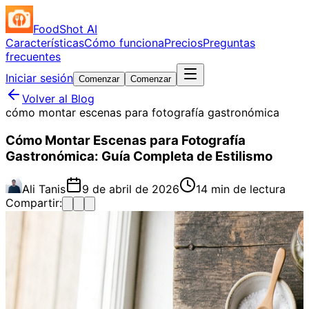
FoodShot AI
Características
Cómo funciona
Precios
Preguntas
frecuentes
Iniciar sesión
Comenzar
Comenzar
Volver al Blog
cómo montar escenas para fotografía gastronómica
Cómo Montar Escenas para Fotografía
Gastronómica: Guía Completa de Estilismo
Ali Tanis
9 de abril de 2026
14 min de lectura
Compartir: