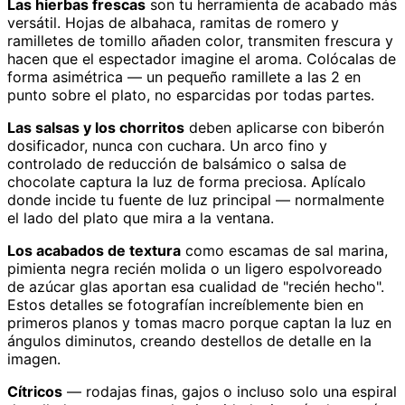
Las hierbas frescas
son tu herramienta de acabado más
versátil. Hojas de albahaca, ramitas de romero y
ramilletes de tomillo añaden color, transmiten frescura y
hacen que el espectador imagine el aroma. Colócalas de
forma asimétrica — un pequeño ramillete a las 2 en
punto sobre el plato, no esparcidas por todas partes.
Las salsas y los chorritos
deben aplicarse con biberón
dosificador, nunca con cuchara. Un arco fino y
controlado de reducción de balsámico o salsa de
chocolate captura la luz de forma preciosa. Aplícalo
donde incide tu fuente de luz principal — normalmente
el lado del plato que mira a la ventana.
Los acabados de textura
como escamas de sal marina,
pimienta negra recién molida o un ligero espolvoreado
de azúcar glas aportan esa cualidad de "recién hecho".
Estos detalles se fotografían increíblemente bien en
primeros planos y tomas macro porque captan la luz en
ángulos diminutos, creando destellos de detalle en la
imagen.
Cítricos
— rodajas finas, gajos o incluso solo una espiral