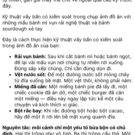
đây.
Kỹ thuật vấy bẩn có kiểm soát trong chụp ảnh đồ ăn với
những mẩu bánh mì vụn rải nghệ thuật và bánh
sourdough xé tay
Đây là cách thực hiện kỹ thuật vấy bẩn có kiểm soát
trong ảnh đồ ăn của bạn:
Rải vụn bánh:
Sau khi cắt bánh mì hoặc bánh ngọt,
để lại vài mẩu vụn nơi chúng tự nhiên rơi xuống.
Đừng sắp xếp chúng. Chỉ cần đừng dọn đi.
Vệt nước sốt:
Để một đường nước sốt mỏng chảy
từ đĩa xuống bề mặt. Một vệt thôi, không phải năm.
Miếng đã cắn:
Một miếng bánh pie đã lấy đi, một
chiếc cookie đã ăn dở, một chiếc burger đã cắn
một miếng — điều này ngay lập tức kể một câu
chuyện và kích thích vị giác.
Bột rắc bay:
Khi rắc đường bột hoặc bột cacao,
hãy để một ít rơi lên bề mặt xung quanh đĩa.
Nguyên tắc: mỗi cảnh chỉ một yếu tố bừa bộn có chủ
đích.
Hai thì trông như vô tình. Ba thì trông cẩu thả. Một