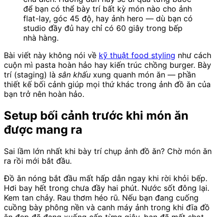
để bạn có thể bày trí bất kỳ món nào cho ảnh
flat-lay, góc 45 độ, hay ảnh hero — dù bạn có
studio đầy đủ hay chỉ có 60 giây trong bếp
nhà hàng.
Bài viết này không nói về
kỹ thuật food styling
như cách
cuộn mì pasta hoàn hảo hay kiến trúc chồng burger. Bày
trí (staging) là
sân khấu
xung quanh món ăn — phần
thiết kế bối cảnh giúp mọi thứ khác trong ảnh đồ ăn của
bạn trở nên hoàn hảo.
Setup bối cảnh trước khi món ăn
được mang ra
Sai lầm lớn nhất khi bày trí chụp ảnh đồ ăn? Chờ món ăn
ra rồi mới bắt đầu.
Đồ ăn nóng bắt đầu mất hấp dẫn ngay khi rời khỏi bếp.
Hơi bay hết trong chưa đầy hai phút. Nước sốt đông lại.
Kem tan chảy. Rau thơm héo rũ. Nếu bạn đang cuống
cuồng bày phông nền và canh máy ảnh trong khi đĩa đồ