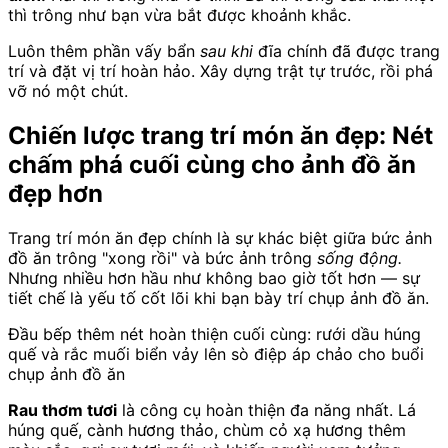
thì trông như bạn vừa bắt được khoảnh khắc.
Luôn thêm phần vấy bẩn
sau khi
đĩa chính đã được trang
trí và đặt vị trí hoàn hảo. Xây dựng trật tự trước, rồi phá
vỡ nó một chút.
Chiến lược trang trí món ăn đẹp: Nét
chấm phá cuối cùng cho ảnh đồ ăn
đẹp hơn
Trang trí món ăn đẹp chính là sự khác biệt giữa bức ảnh
đồ ăn trông "xong rồi" và bức ảnh trông
sống động.
Nhưng nhiều hơn hầu như không bao giờ tốt hơn — sự
tiết chế là yếu tố cốt lõi khi bạn bày trí chụp ảnh đồ ăn.
Đầu bếp thêm nét hoàn thiện cuối cùng: rưới dầu húng
quế và rắc muối biển vảy lên sò điệp áp chảo cho buổi
chụp ảnh đồ ăn
Rau thơm tươi
là công cụ hoàn thiện đa năng nhất. Lá
húng quế, cành hương thảo, chùm cỏ xạ hương thêm