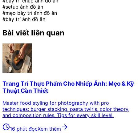
#bày trí chụp ảnh đồ ăn
#setup ảnh đồ ăn
#mẹo bày trí ảnh đồ ăn
#bày trí ảnh đồ ăn
Bài viết liên quan
Trang Trí Thực Phẩm Cho Nhiếp Ảnh: Mẹo & Kỹ
Thuật Cần Thiết
Master food styling for photography with pro
techniques: burger stacking, pasta twirls, color theory,
and composition rules. Tips for every skill level.
16 phút đọc
Xem thêm