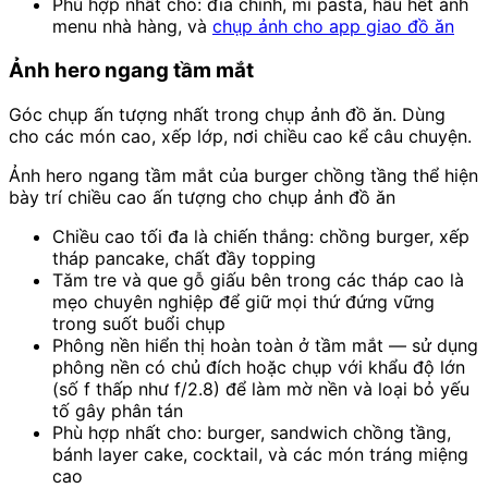
Phù hợp nhất cho: đĩa chính, mì pasta, hầu hết ảnh
menu nhà hàng, và
chụp ảnh cho app giao đồ ăn
Ảnh hero ngang tầm mắt
Góc chụp ấn tượng nhất trong chụp ảnh đồ ăn. Dùng
cho các món cao, xếp lớp, nơi chiều cao kể câu chuyện.
Ảnh hero ngang tầm mắt của burger chồng tầng thể hiện
bày trí chiều cao ấn tượng cho chụp ảnh đồ ăn
Chiều cao tối đa là chiến thắng: chồng burger, xếp
tháp pancake, chất đầy topping
Tăm tre và que gỗ giấu bên trong các tháp cao là
mẹo chuyên nghiệp để giữ mọi thứ đứng vững
trong suốt buổi chụp
Phông nền hiển thị hoàn toàn ở tầm mắt — sử dụng
phông nền có chủ đích hoặc chụp với khẩu độ lớn
(số f thấp như f/2.8) để làm mờ nền và loại bỏ yếu
tố gây phân tán
Phù hợp nhất cho: burger, sandwich chồng tầng,
bánh layer cake, cocktail, và các món tráng miệng
cao