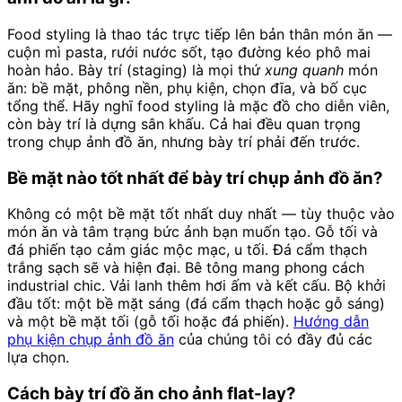
Food styling là thao tác trực tiếp lên bản thân món ăn —
cuộn mì pasta, rưới nước sốt, tạo đường kéo phô mai
hoàn hảo. Bày trí (staging) là mọi thứ
xung quanh
món
ăn: bề mặt, phông nền, phụ kiện, chọn đĩa, và bố cục
tổng thể. Hãy nghĩ food styling là mặc đồ cho diễn viên,
còn bày trí là dựng sân khấu. Cả hai đều quan trọng
trong chụp ảnh đồ ăn, nhưng bày trí phải đến trước.
Bề mặt nào tốt nhất để bày trí chụp ảnh đồ ăn?
Không có một bề mặt tốt nhất duy nhất — tùy thuộc vào
món ăn và tâm trạng bức ảnh bạn muốn tạo. Gỗ tối và
đá phiến tạo cảm giác mộc mạc, u tối. Đá cẩm thạch
trắng sạch sẽ và hiện đại. Bê tông mang phong cách
industrial chic. Vải lanh thêm hơi ấm và kết cấu. Bộ khởi
đầu tốt: một bề mặt sáng (đá cẩm thạch hoặc gỗ sáng)
và một bề mặt tối (gỗ tối hoặc đá phiến).
Hướng dẫn
phụ kiện chụp ảnh đồ ăn
của chúng tôi có đầy đủ các
lựa chọn.
Cách bày trí đồ ăn cho ảnh flat-lay?