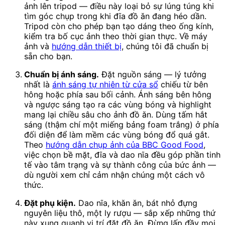
ảnh lên tripod — điều này loại bỏ sự lúng túng khi
tìm góc chụp trong khi đĩa đồ ăn đang héo dần.
Tripod còn cho phép bạn tạo dáng theo ống kính,
kiểm tra bố cục ảnh theo thời gian thực. Về máy
ảnh và
hướng dẫn thiết bị
, chúng tôi đã chuẩn bị
sẵn cho bạn.
Chuẩn bị ánh sáng.
Đặt nguồn sáng — lý tưởng
nhất là
ánh sáng tự nhiên từ cửa sổ
chiếu từ bên
hông hoặc phía sau bối cảnh. Ánh sáng bên hông
và ngược sáng tạo ra các vùng bóng và highlight
mang lại chiều sâu cho ảnh đồ ăn. Dùng tấm hắt
sáng (thậm chí một miếng bảng foam trắng) ở phía
đối diện để làm mềm các vùng bóng đổ quá gắt.
Theo
hướng dẫn chụp ảnh của BBC Good Food
,
việc chọn bề mặt, đĩa và dao nĩa đều góp phần tinh
tế vào tâm trạng và sự thành công của bức ảnh —
dù người xem chỉ cảm nhận chúng một cách vô
thức.
Đặt phụ kiện.
Dao nĩa, khăn ăn, bát nhỏ đựng
nguyên liệu thô, một ly rượu — sắp xếp những thứ
này xung quanh vị trí đặt đồ ăn. Đừng lấp đầy mọi