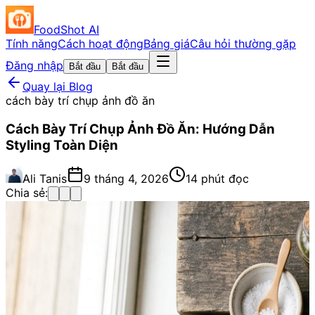
FoodShot AI
Tính năng
Cách hoạt động
Bảng giá
Câu hỏi thường gặp
Đăng nhập
Bắt đầu
Bắt đầu
Quay lại Blog
cách bày trí chụp ảnh đồ ăn
Cách Bày Trí Chụp Ảnh Đồ Ăn: Hướng Dẫn
Styling Toàn Diện
Ali Tanis
9 tháng 4, 2026
14 phút đọc
Chia sẻ: