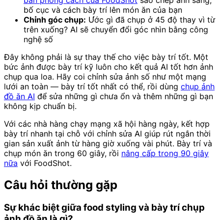
bản phong cách của FoodShot
sao chép ánh sáng,
bố cục và cách bày trí lên món ăn của bạn
Chỉnh góc chụp:
Ước gì đã chụp ở 45 độ thay vì từ
trên xuống? AI sẽ chuyển đổi góc nhìn bằng công
nghệ số
Đây không phải là sự thay thế cho việc bày trí tốt. Một
bức ảnh được bày trí kỹ luôn cho kết quả AI tốt hơn ảnh
chụp qua loa. Hãy coi chỉnh sửa ảnh số như một mạng
lưới an toàn — bày trí tốt nhất có thể, rồi dùng
chụp ảnh
đồ ăn AI
để sửa những gì chưa ổn và thêm những gì bạn
không kịp chuẩn bị.
Với các nhà hàng chạy mạng xã hội hàng ngày, kết hợp
bày trí nhanh tại chỗ với chỉnh sửa AI giúp rút ngắn thời
gian sản xuất ảnh từ hàng giờ xuống vài phút. Bày trí và
chụp món ăn trong 60 giây, rồi
nâng cấp trong 90 giây
nữa
với FoodShot.
Câu hỏi thường gặp
Sự khác biệt giữa food styling và bày trí chụp
ảnh đồ ăn là gì?