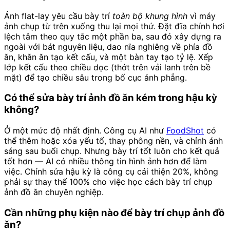
Ảnh flat-lay yêu cầu bày trí
toàn bộ khung hình
vì máy
ảnh chụp từ trên xuống thu lại mọi thứ. Đặt đĩa chính hơi
lệch tâm theo quy tắc một phần ba, sau đó xây dựng ra
ngoài với bát nguyên liệu, dao nĩa nghiêng về phía đồ
ăn, khăn ăn tạo kết cấu, và một bàn tay tạo tỷ lệ. Xếp
lớp kết cấu theo chiều dọc (thớt trên vải lanh trên bề
mặt) để tạo chiều sâu trong bố cục ảnh phẳng.
Có thể sửa bày trí ảnh đồ ăn kém trong hậu kỳ
không?
Ở một mức độ nhất định. Công cụ AI như
FoodShot
có
thể thêm hoặc xóa yếu tố, thay phông nền, và chỉnh ánh
sáng sau buổi chụp. Nhưng bày trí tốt luôn cho kết quả
tốt hơn — AI có nhiều thông tin hình ảnh hơn để làm
việc. Chỉnh sửa hậu kỳ là công cụ cải thiện 20%, không
phải sự thay thế 100% cho việc học cách bày trí chụp
ảnh đồ ăn chuyên nghiệp.
Cần những phụ kiện nào để bày trí chụp ảnh đồ
ăn?