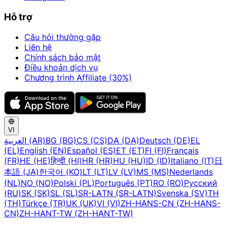
Hỗ trợ
Câu hỏi thường gặp
Liên hệ
Chính sách bảo mật
Điều khoản dịch vụ
Chương trình Affiliate (30%)
VI
العربية (AR)
BG (BG)
CS (CS)
DA (DA)
Deutsch (DE)
EL
(EL)
English (EN)
Español (ES)
ET (ET)
FI (FI)
Français
(FR)
HE (HE)
हिन्दी (HI)
HR (HR)
HU (HU)
ID (ID)
Italiano (IT)
日
本語 (JA)
한국어 (KO)
LT (LT)
LV (LV)
MS (MS)
Nederlands
(NL)
NO (NO)
Polski (PL)
Português (PT)
RO (RO)
Русский
(RU)
SK (SK)
SL (SL)
SR-LATN (SR-LATN)
Svenska (SV)
TH
(TH)
Türkçe (TR)
UK (UK)
VI (VI)
ZH-HANS-CN (ZH-HANS-
CN)
ZH-HANT-TW (ZH-HANT-TW)