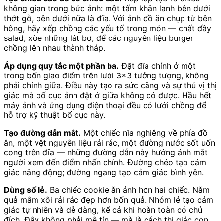
không gian trong bức ảnh: một tấm khăn lanh bên dưới
thớt gỗ, bên dưới nữa là đĩa. Với ảnh đồ ăn chụp từ bên
hông, hãy xếp chồng các yếu tố trong món — chất đầy
salad, xòe những lát bơ, để các nguyên liệu burger
chồng lên nhau thành tháp.
Áp dụng quy tắc một phần ba.
Đặt đĩa chính ở một
trong bốn giao điểm trên lưới 3×3 tưởng tượng, không
phải chính giữa. Điều này tạo ra sức căng và sự thú vị thị
giác mà bố cục ảnh đặt ở giữa không có được. Hầu hết
máy ảnh và ứng dụng điện thoại đều có lưới chồng để
hỗ trợ kỹ thuật bố cục này.
Tạo đường dẫn mắt.
Một chiếc nĩa nghiêng về phía đồ
ăn, một vệt nguyên liệu rải rác, một đường nước sốt uốn
cong trên đĩa — những đường dẫn này hướng ánh mắt
người xem đến điểm nhấn chính. Đường chéo tạo cảm
giác năng động; đường ngang tạo cảm giác bình yên.
Dùng số lẻ.
Ba chiếc cookie ăn ảnh hơn hai chiếc. Năm
quả mâm xôi rải rác đẹp hơn bốn quả. Nhóm lẻ tạo cảm
giác tự nhiên và dễ dàng, kể cả khi hoàn toàn có chủ
đích. Đây không phải mê tín — mà là cách thị giác con