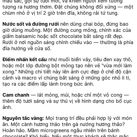
màu sắc, gợi sự tươi mới, và khiến người xem tưởng
tượng ra hương thơm. Đặt chúng không đối xứng — một
chùm nhỏ ở vị trí 2 giờ trên đĩa, không rải tứ tung.
Nước sốt và đường rưới
nên dùng chai bóp, đừng bao
giờ dùng muỗng. Một đường cung mỏng, chính xác của
giấm balsamic hoặc sốt chocolate bắt sáng rất đẹp.
Rưới ở nơi nguồn sáng chính chiếu vào — thường là phía
đĩa hướng về cửa sổ.
Điểm nhấn kết cấu
như muối biển vảy, tiêu đen xay thô,
hoặc một lớp đường bột mỏng tạo nên vẻ "vừa mới làm
xong." Những chi tiết này lên ảnh cực đẹp ở chế độ cận
cảnh và macro vì chúng bắt sáng ở những góc nhỏ li ti,
tạo ra các điểm lấp lánh trong bức ảnh.
Cam chanh
— lát mỏng, múi, hoặc chỉ một vỏ cong —
thêm độ tươi sáng và sự thú vị về hình dạng cho bố cục
ảnh.
Nguyên tắc vàng:
Mọi trang trí đều phải hợp lý với món
ăn. Một cành hương thảo trên gà nướng hương thảo?
Hoàn hảo. Mầm microgreens ngẫu nhiên trên bánh
chocolate? Khó hiểu. Nếu một thực khách sẽ thắc mắc