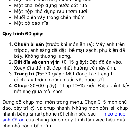
Một chai bóp đựng nước sốt rưới
Một hộp nhỏ đựng rau thơm tươi
Muối biển vảy trong chén nhúm
Một bộ dao nĩa
Quy trình 60 giây:
Chuẩn bị sẵn
(trước khi món ăn ra): Máy ảnh trên
tripod, ánh sáng đã đặt, bề mặt sạch, phụ kiện đã
bày. Không thương lượng.
Đặt đĩa và canh vị trí
(0–15 giây): Đặt đồ ăn vào.
Xoay đĩa để mặt đẹp nhất hướng về máy ảnh.
Trang trí
(15–30 giây): Một động tác trang trí —
cành rau thơm, nhúm muối, vệt nước sốt.
Chụp
(30–60 giây): Chụp 10–15 kiểu. Điều chỉnh lấy
nét nhẹ giữa mỗi shot.
Đừng cố chụp mọi món trong menu. Chọn 3–5 món chủ
đạo, bày trí kỹ, và chụp nhanh. Những món còn lại, chụp
nhanh bằng smartphone rồi chỉnh sửa sau —
mẹo chụp
ảnh đồ ăn
của chúng tôi có quy trình làm việc hiệu quả
cho nhà hàng bận rộn.