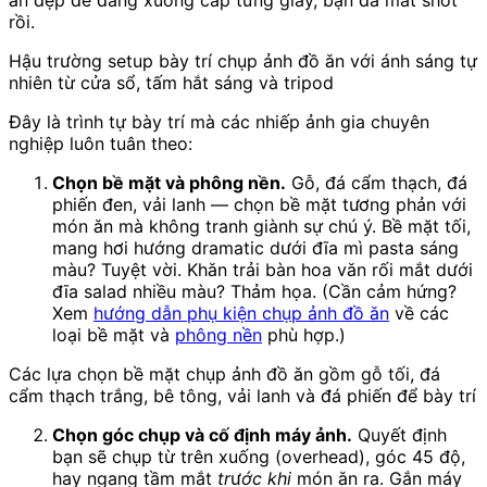
ăn đẹp đẽ đang xuống cấp từng giây, bạn đã mất shot
rồi.
Hậu trường setup bày trí chụp ảnh đồ ăn với ánh sáng tự
nhiên từ cửa sổ, tấm hắt sáng và tripod
Đây là trình tự bày trí mà các nhiếp ảnh gia chuyên
nghiệp luôn tuân theo:
Chọn bề mặt và phông nền.
Gỗ, đá cẩm thạch, đá
phiến đen, vải lanh — chọn bề mặt tương phản với
món ăn mà không tranh giành sự chú ý. Bề mặt tối,
mang hơi hướng dramatic dưới đĩa mì pasta sáng
màu? Tuyệt vời. Khăn trải bàn hoa văn rối mắt dưới
đĩa salad nhiều màu? Thảm họa. (Cần cảm hứng?
Xem
hướng dẫn phụ kiện chụp ảnh đồ ăn
về các
loại bề mặt và
phông nền
phù hợp.)
Các lựa chọn bề mặt chụp ảnh đồ ăn gồm gỗ tối, đá
cẩm thạch trắng, bê tông, vải lanh và đá phiến để bày trí
Chọn góc chụp và cố định máy ảnh.
Quyết định
bạn sẽ chụp từ trên xuống (overhead), góc 45 độ,
hay ngang tầm mắt
trước khi
món ăn ra. Gắn máy