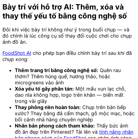
Bày trí với hỗ trợ AI: Thêm, xóa và
thay thế yếu tố bằng công nghệ số
Đôi khi việc bày trí không như ý trong buổi chụp — và
đó chính là lúc công cụ số thay đổi cuộc chơi cho chụp
ảnh đồ ăn.
FoodShot AI
cho phép bạn điều chỉnh bày trí
sau khi
đã
chụp xong:
Thêm trang trí bằng công nghệ số:
Quên rau
thơm? Thêm húng quế, hương thảo, hoặc
microgreens vào ảnh
Xóa yếu tố gây phân tán:
Một mẩu vụn lạc chỗ,
dao nĩa không hợp, logo trên khăn — biến mất
trong vài giây
Thay phông nền hoàn toàn:
Chụp trên bàn bếp
xước? Thay bằng đá cẩm thạch, gỗ mộc mạc, hoặc
bối cảnh nhà hàng chuyên nghiệp
Nhân bản phong cách tham khảo:
Thấy bức ảnh
đồ ăn đẹp trên Pinterest? Tải lên và
tính năng nhân