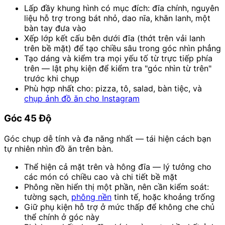
Lấp đầy khung hình có mục đích: đĩa chính, nguyên
liệu hỗ trợ trong bát nhỏ, dao nĩa, khăn lanh, một
bàn tay đưa vào
Xếp lớp kết cấu bên dưới đĩa (thớt trên vải lanh
trên bề mặt) để tạo chiều sâu trong góc nhìn phẳng
Tạo dáng và kiểm tra mọi yếu tố từ trực tiếp phía
trên — lật phụ kiện để kiểm tra "góc nhìn từ trên"
trước khi chụp
Phù hợp nhất cho: pizza, tô, salad, bàn tiệc, và
chụp ảnh đồ ăn cho Instagram
Góc 45 Độ
Góc chụp dễ tính và đa năng nhất — tái hiện cách bạn
tự nhiên nhìn đồ ăn trên bàn.
Thể hiện cả mặt trên và hông đĩa — lý tưởng cho
các món có chiều cao và chi tiết bề mặt
Phông nền hiển thị một phần, nên cần kiểm soát:
tường sạch,
phông nền
tinh tế, hoặc khoảng trống
Giữ phụ kiện hỗ trợ ở mức thấp để không che chủ
thể chính ở góc này