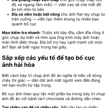
độ và ngang tầm mắt) — viền cao sẽ che mất đồ
ăn khi nhìn từ bên
Đĩa có viền hoặc bát nông
cho ảnh flat-lay chụp từ
trên xuống — viền tạo thêm khung tự nhiên bao
quanh bố cục
Mẹo kiểm tra nhanh:
Trước khi bày đĩa, cầm đĩa rỗng ở
góc chụp dự kiến và nhìn qua ống kính máy ảnh hoặc
màn hình điện thoại. Đĩa bổ trợ hay cạnh tranh với món
ăn? Bạn sẽ biết ngay trong hai giây.
Sắp xếp các yếu tố để tạo bố cục
ảnh hài hòa
Biết cách bày trí chụp ảnh đồ ăn nghĩa là hiểu về dòng
chảy thị giác — dẫn dắt ánh mắt người xem đến đúng
nơi bạn muốn họ tập trung.
Bố cục ảnh theo quy tắc một phần ba trong bày trí chụp
ảnh đồ ăn với bánh tart chocolate và đường dẫn chéo
Tạo chiều cao để có chiều sâu.
Xếp lớp tạo ra chiều