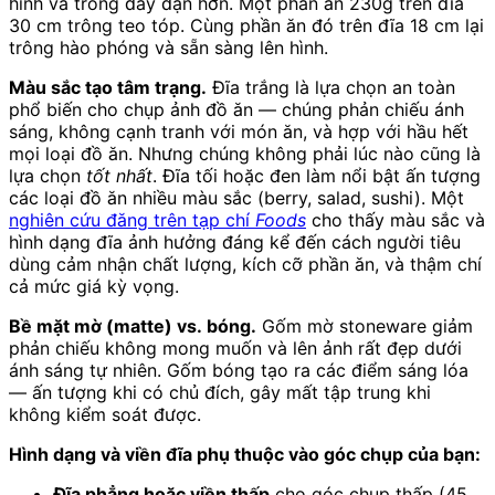
hình và trông đầy đặn hơn. Một phần ăn 230g trên đĩa
30 cm trông teo tóp. Cùng phần ăn đó trên đĩa 18 cm lại
trông hào phóng và sẵn sàng lên hình.
Màu sắc tạo tâm trạng.
Đĩa trắng là lựa chọn an toàn
phổ biến cho chụp ảnh đồ ăn — chúng phản chiếu ánh
sáng, không cạnh tranh với món ăn, và hợp với hầu hết
mọi loại đồ ăn. Nhưng chúng không phải lúc nào cũng là
lựa chọn
tốt nhất
. Đĩa tối hoặc đen làm nổi bật ấn tượng
các loại đồ ăn nhiều màu sắc (berry, salad, sushi). Một
nghiên cứu đăng trên tạp chí
Foods
cho thấy màu sắc và
hình dạng đĩa ảnh hưởng đáng kể đến cách người tiêu
dùng cảm nhận chất lượng, kích cỡ phần ăn, và thậm chí
cả mức giá kỳ vọng.
Bề mặt mờ (matte) vs. bóng.
Gốm mờ stoneware giảm
phản chiếu không mong muốn và lên ảnh rất đẹp dưới
ánh sáng tự nhiên. Gốm bóng tạo ra các điểm sáng lóa
— ấn tượng khi có chủ đích, gây mất tập trung khi
không kiểm soát được.
Hình dạng và viền đĩa phụ thuộc vào góc chụp của bạn:
Đĩa phẳng hoặc viền thấp
cho góc chụp thấp (45