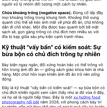
người xử lý nhóm đối tượng một cách tự nhiên.
Chừa khoảng trống (negative space).
Đừng cố lấp đầy
mọi khoảng trống trong khung hình. Khoảng thở xung
quanh chủ thể sẽ kéo ánh mắt
về phía
đồ ăn, chứ không
dẫn đi chỗ khác. Một đĩa được bao quanh bởi bề mặt
sạch sẽ, gọn gàng trông có chủ đích hơn nhiều so với
đĩa bị kẹp giữa sáu phụ kiện cạnh tranh nhau.
Kỹ thuật "vấy bẩn" có kiểm soát: Sự
bừa bộn có chủ đích trông tự nhiên
Bày biện ngay ngắn, đối xứng hoàn hảo có thể trông vô
hồn trong ảnh đồ ăn — giống sách giáo khoa hơn là nhà
hàng. Một chút hỗn loạn khiến ảnh đồ ăn trở nên
sống
động
.
Đây là kỹ thuật "vấy bẩn có kiểm soát" — sự bừa bộn có
chủ đích khiến người xem cảm thấy như ai đó vừa ở đây,
và họ sẽ là người tiếp theo. Đây là một
xu hướng food
photography nổi bật
năm 2026, với phong cách bày trí
tự nhiên, gần gũi thay thế cho vẻ ngoài quá cầu kỳ trước