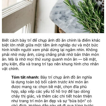
Biết cách bày trí để chụp ảnh đồ ăn chính là điểm khác
biệt lớn nhất giữa một tấm ảnh nghiệp dư và một bức
hình khiến người xem phải dừng lại ngắm nhìn. Không
phải nhờ máy ảnh, cũng chẳng phải nhờ bản thân món
ăn. Mà là nhờ mọi thứ
xung quanh
món ăn — bề mặt,
phụ kiện, đĩa và trang trí tạo nên khung hình cho nhân
vật chính.
Tóm tắt nhanh:
Bày trí chụp ảnh đồ ăn nghĩa
là dựng toàn bộ bối cảnh
trước khi
món ăn
được mang ra: chọn bề mặt, chọn đĩa phù
hợp, sắp xếp các yếu tố hỗ trợ để tạo dòng
chảy thị giác, và thêm các chi tiết hoàn thiện
như trang trí món ăn đẹp và sự "bừa bộn" có
chủ đích. Hướng dẫn này sẽ đi qua từng bước