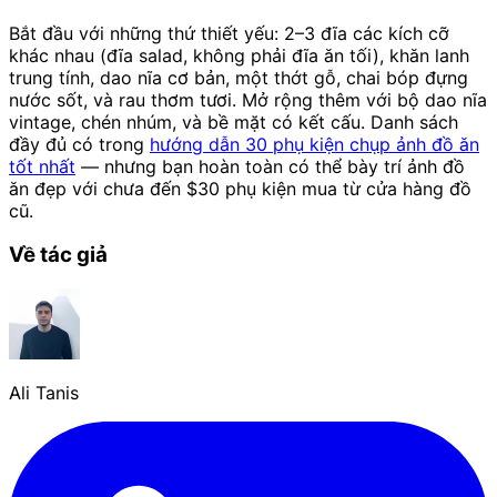
Bắt đầu với những thứ thiết yếu: 2–3 đĩa các kích cỡ
khác nhau (đĩa salad, không phải đĩa ăn tối), khăn lanh
trung tính, dao nĩa cơ bản, một thớt gỗ, chai bóp đựng
nước sốt, và rau thơm tươi. Mở rộng thêm với bộ dao nĩa
vintage, chén nhúm, và bề mặt có kết cấu. Danh sách
đầy đủ có trong
hướng dẫn 30 phụ kiện chụp ảnh đồ ăn
tốt nhất
— nhưng bạn hoàn toàn có thể bày trí ảnh đồ
ăn đẹp với chưa đến $30 phụ kiện mua từ cửa hàng đồ
cũ.
Về tác giả
Ali Tanis