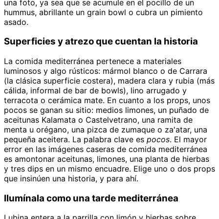
una foto, ya sea que se acumule en el pocillo de un
hummus, abrillante un grain bowl o cubra un pimiento
asado.
Superficies y atrezo que cuentan la historia
La comida mediterránea pertenece a materiales
luminosos y algo rústicos: mármol blanco o de Carrara
(la clásica superficie costera), madera clara y rubia (más
cálida, informal de bar de bowls), lino arrugado y
terracota o cerámica mate. En cuanto a los props, unos
pocos se ganan su sitio: medios limones, un puñado de
aceitunas Kalamata o Castelvetrano, una ramita de
menta u orégano, una pizca de zumaque o za'atar, una
pequeña aceitera. La palabra clave es
pocos
. El mayor
error en las imágenes caseras de comida mediterránea
es amontonar aceitunas, limones, una planta de hierbas
y tres dips en un mismo encuadre. Elige uno o dos props
que insinúen una historia, y para ahí.
Ilumínala como una tarde mediterránea
Lubina entera a la parrilla con limón y hierbas sobre