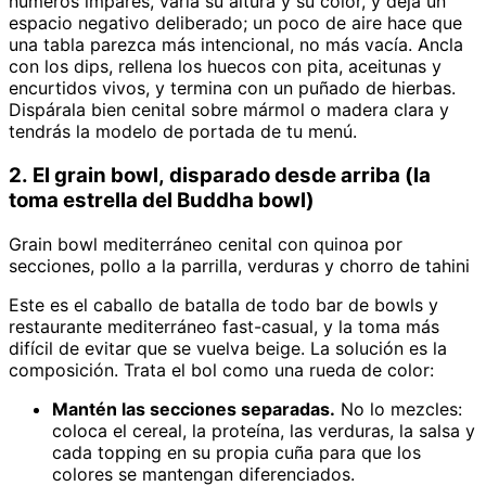
números impares, varía su altura y su color, y deja un
espacio negativo deliberado; un poco de aire hace que
una tabla parezca más intencional, no más vacía. Ancla
con los dips, rellena los huecos con pita, aceitunas y
encurtidos vivos, y termina con un puñado de hierbas.
Dispárala bien cenital sobre mármol o madera clara y
tendrás la modelo de portada de tu menú.
2. El grain bowl, disparado desde arriba (la
toma estrella del Buddha bowl)
Grain bowl mediterráneo cenital con quinoa por
secciones, pollo a la parrilla, verduras y chorro de tahini
Este es el caballo de batalla de todo bar de bowls y
restaurante mediterráneo fast-casual, y la toma más
difícil de evitar que se vuelva beige. La solución es la
composición. Trata el bol como una rueda de color:
Mantén las secciones separadas.
No lo mezcles:
coloca el cereal, la proteína, las verduras, la salsa y
cada topping en su propia cuña para que los
colores se mantengan diferenciados.