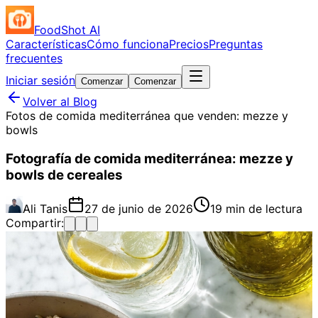
FoodShot AI
Características
Cómo funciona
Precios
Preguntas
frecuentes
Iniciar sesión
Comenzar
Comenzar
Volver al Blog
Fotos de comida mediterránea que venden: mezze y
bowls
Fotografía de comida mediterránea: mezze y
bowls de cereales
Ali Tanis
27 de junio de 2026
19 min de lectura
Compartir: