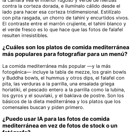
la cámara vea el interior rugoso y verde de hierbas
contra la corteza dorada, e ilumínalo cálido desde el
lado para hacer esa corteza tridimensional. Estilízalo
con pita rasgada, un chorro de tahini y encurtidos vivos.
El contraste entre el marrón crujiente, el tahini blanco y
el verde fresco es lo que hace que las fotos de falafel
resulten irresistibles.
¿Cuáles son los platos de comida mediterránea
más populares para fotografiar para un menú?
La comida mediterránea más popular —y la más
fotogénica— incluye la tabla de mezze, los grain bowls
y Buddha bowls, el hummus y otros dips, el falafel con
pita, las verduras a la parrilla, una ensalada griega
horiatiki, el pescado entero a la parrilla como la lubina,
los gyros y el souvlaki, y el baklava de postre. Son los
básicos de la dieta mediterránea y los platos que los
comensales buscan y piden primero.
¿Puedo usar IA para las fotos de comida
mediterránea en vez de fotos de stock o un