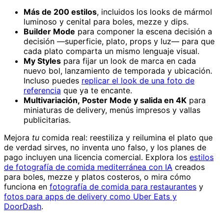
Más de 200 estilos
, incluidos los looks de mármol
luminoso y cenital para boles, mezze y dips.
Builder Mode
para componer la escena decisión a
decisión —superficie, plato, props y luz— para que
cada plato comparta un mismo lenguaje visual.
My Styles
para fijar un look de marca en cada
nuevo bol, lanzamiento de temporada y ubicación.
Incluso puedes
replicar el look de una foto de
referencia
que ya te encante.
Multivariación, Poster Mode y salida en 4K
para
miniaturas de delivery, menús impresos y vallas
publicitarias.
Mejora
tu
comida real: reestiliza y reilumina el plato que
de verdad sirves, no inventa uno falso, y los planes de
pago incluyen una licencia comercial. Explora los
estilos
de fotografía de comida mediterránea con IA
creados
para boles, mezze y platos costeros, o mira cómo
funciona en
fotografía de comida para restaurantes
y
fotos para apps de delivery como Uber Eats y
DoorDash
.