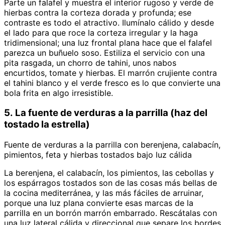
Parte un falafel y muestra el interior rugoso y verde de
hierbas contra la corteza dorada y profunda; ese
contraste es todo el atractivo. Ilumínalo cálido y desde
el lado para que roce la corteza irregular y la haga
tridimensional; una luz frontal plana hace que el falafel
parezca un buñuelo soso. Estiliza el servicio con una
pita rasgada, un chorro de tahini, unos nabos
encurtidos, tomate y hierbas. El marrón crujiente contra
el tahini blanco y el verde fresco es lo que convierte una
bola frita en algo irresistible.
5. La fuente de verduras a la parrilla (haz del
tostado la estrella)
Fuente de verduras a la parrilla con berenjena, calabacín,
pimientos, feta y hierbas tostados bajo luz cálida
La berenjena, el calabacín, los pimientos, las cebollas y
los espárragos tostados son de las cosas más bellas de
la cocina mediterránea, y las más fáciles de arruinar,
porque una luz plana convierte esas marcas de la
parrilla en un borrón marrón embarrado. Rescátalas con
una luz lateral cálida y direccional que separe los bordes