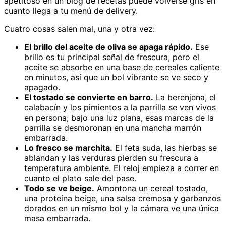
apetitoso en un blog de recetas puede volverse gris en
cuanto llega a tu menú de delivery.
Cuatro cosas salen mal, una y otra vez:
El brillo del aceite de oliva se apaga rápido.
Ese
brillo es tu principal señal de frescura, pero el
aceite se absorbe en una base de cereales caliente
en minutos, así que un bol vibrante se ve seco y
apagado.
El tostado se convierte en barro.
La berenjena, el
calabacín y los pimientos a la parrilla se ven vivos
en persona; bajo una luz plana, esas marcas de la
parrilla se desmoronan en una mancha marrón
embarrada.
Lo fresco se marchita.
El feta suda, las hierbas se
ablandan y las verduras pierden su frescura a
temperatura ambiente. El reloj empieza a correr en
cuanto el plato sale del pase.
Todo se ve beige.
Amontona un cereal tostado,
una proteína beige, una salsa cremosa y garbanzos
dorados en un mismo bol y la cámara ve una única
masa embarrada.