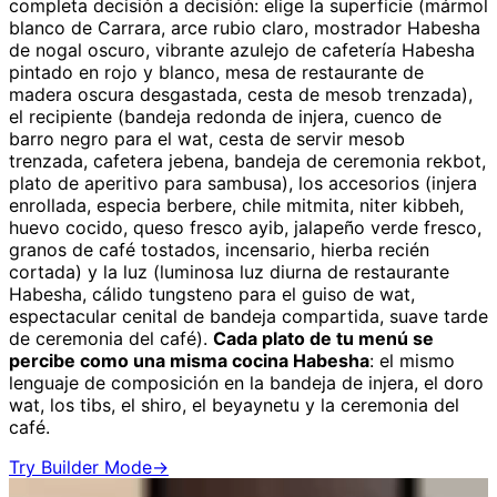
completa decisión a decisión: elige la superficie (mármol
blanco de Carrara, arce rubio claro, mostrador Habesha
de nogal oscuro, vibrante azulejo de cafetería Habesha
pintado en rojo y blanco, mesa de restaurante de
madera oscura desgastada, cesta de mesob trenzada),
el recipiente (bandeja redonda de injera, cuenco de
barro negro para el wat, cesta de servir mesob
trenzada, cafetera jebena, bandeja de ceremonia rekbot,
plato de aperitivo para sambusa), los accesorios (injera
enrollada, especia berbere, chile mitmita, niter kibbeh,
huevo cocido, queso fresco ayib, jalapeño verde fresco,
granos de café tostados, incensario, hierba recién
cortada) y la luz (luminosa luz diurna de restaurante
Habesha, cálido tungsteno para el guiso de wat,
espectacular cenital de bandeja compartida, suave tarde
de ceremonia del café).
Cada plato de tu menú se
percibe como una misma cocina Habesha
: el mismo
lenguaje de composición en la bandeja de injera, el doro
wat, los tibs, el shiro, el beyaynetu y la ceremonia del
café.
Try Builder Mode
→