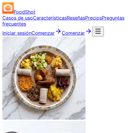
FoodShot
Casos de uso
Características
Reseñas
Precios
Preguntas
frecuentes
Iniciar sesión
Comenzar
Comenzar