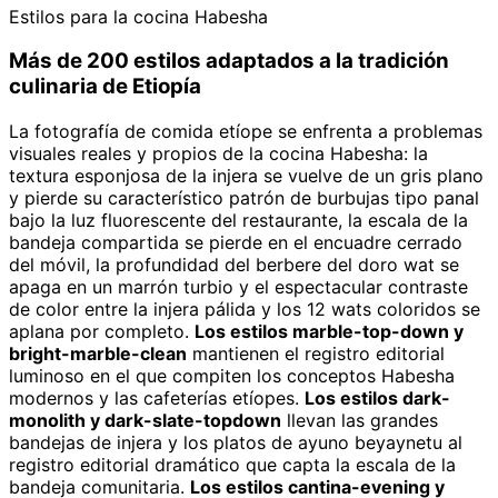
Estilos para la cocina Habesha
Más de 200 estilos adaptados a la tradición
culinaria de Etiopía
La fotografía de comida etíope se enfrenta a problemas
visuales reales y propios de la cocina Habesha: la
textura esponjosa de la injera se vuelve de un gris plano
y pierde su característico patrón de burbujas tipo panal
bajo la luz fluorescente del restaurante, la escala de la
bandeja compartida se pierde en el encuadre cerrado
del móvil, la profundidad del berbere del doro wat se
apaga en un marrón turbio y el espectacular contraste
de color entre la injera pálida y los 12 wats coloridos se
aplana por completo.
Los estilos marble-top-down y
bright-marble-clean
mantienen el registro editorial
luminoso en el que compiten los conceptos Habesha
modernos y las cafeterías etíopes.
Los estilos dark-
monolith y dark-slate-topdown
llevan las grandes
bandejas de injera y los platos de ayuno beyaynetu al
registro editorial dramático que capta la escala de la
bandeja comunitaria.
Los estilos cantina-evening y