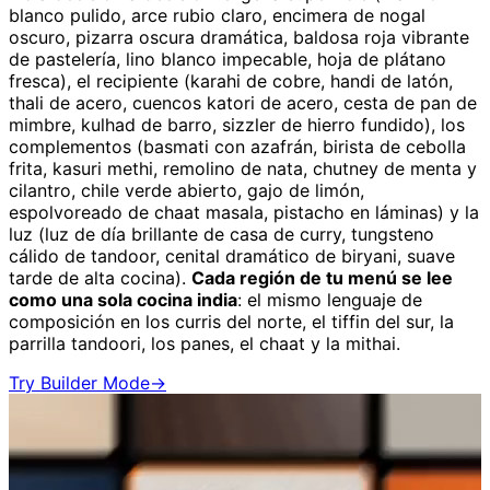
blanco pulido, arce rubio claro, encimera de nogal
oscuro, pizarra oscura dramática, baldosa roja vibrante
de pastelería, lino blanco impecable, hoja de plátano
fresca), el recipiente (karahi de cobre, handi de latón,
thali de acero, cuencos katori de acero, cesta de pan de
mimbre, kulhad de barro, sizzler de hierro fundido), los
complementos (basmati con azafrán, birista de cebolla
frita, kasuri methi, remolino de nata, chutney de menta y
cilantro, chile verde abierto, gajo de limón,
espolvoreado de chaat masala, pistacho en láminas) y la
luz (luz de día brillante de casa de curry, tungsteno
cálido de tandoor, cenital dramático de biryani, suave
tarde de alta cocina).
Cada región de tu menú se lee
como una sola cocina india
: el mismo lenguaje de
composición en los curris del norte, el tiffin del sur, la
parrilla tandoori, los panes, el chaat y la mithai.
Try Builder Mode
→