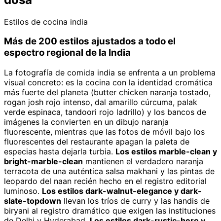
Estilos de cocina india
Más de 200 estilos ajustados a todo el
espectro regional de la India
La fotografía de comida india se enfrenta a un problema
visual concreto: es la cocina con la identidad cromática
más fuerte del planeta (butter chicken naranja tostado,
rogan josh rojo intenso, dal amarillo cúrcuma, palak
verde espinaca, tandoori rojo ladrillo) y los bancos de
imágenes la convierten en un dibujo naranja
fluorescente, mientras que las fotos de móvil bajo los
fluorescentes del restaurante apagan la paleta de
especias hasta dejarla turbia.
Los estilos marble-clean y
bright-marble-clean
mantienen el verdadero naranja
terracota de una auténtica salsa makhani y las pintas de
leopardo del naan recién hecho en el registro editorial
luminoso.
Los estilos dark-walnut-elegance y dark-
slate-topdown
llevan los tríos de curry y las handis de
biryani al registro dramático que exigen las instituciones
de Delhi y Hyderabad.
Los estilos dark-rustic-hero y