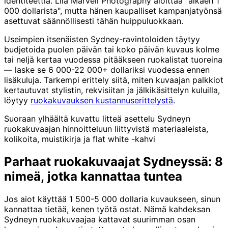
identiteettiä. Lila Marvell Photography aloittaa "alkaen 1
000 dollarista", mutta hänen kaupalliset kampanjatyönsä
asettuvat säännöllisesti tähän huippuluokkaan.
Useimpien itsenäisten Sydney-ravintoloiden täytyy
budjetoida puolen päivän tai koko päivän kuvaus kolme
tai neljä kertaa vuodessa pitääkseen ruokalistat tuoreina
— laske se 6 000-22 000+ dollariksi vuodessa ennen
lisäkuluja. Tarkempi erittely siitä, miten kuvaajan palkkiot
kertautuvat stylistin, rekvisiitan ja jälkikäsittelyn kuluilla,
löytyy
ruokakuvauksen kustannuserittelystä
.
Suoraan ylhäältä kuvattu litteä asettelu Sydneyn
ruokakuvaajan hinnoitteluun liittyvistä materiaaleista,
kolikoita, muistikirja ja flat white -kahvi
Parhaat ruokakuvaajat Sydneyssä: 8
nimeä, jotka kannattaa tuntea
Jos aiot käyttää 1 500-5 000 dollaria kuvaukseen, sinun
kannattaa tietää, kenen työtä ostat. Nämä kahdeksan
Sydneyn ruokakuvaajaa kattavat suurimman osan