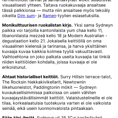
visuaalisesti yhteen. Taitava ruokakuvaaja ansaitsee
tässä palkkionsa — mutta niin ansaitsee myös tekoäly
oikeilla
Dim sum
- ja
Ramen
-tyylien esiasetuksilla.
Monikulttuurisen ruokalistan kirjo.
Yksi sama Sydneyn
paikka voi tarjoilla kantonilaista yum chaa kello 11,
libanonilaista mezzeä kello 18 ja Modern Australian -
degustaation kello 21. Jokaisella keittiöllä on oma
visuaalinen kielensä ja tarinansa, ja harva yksittäinen
kuvaaja kuvaa kaikkia kolmea tyyliä vakuuttavasti.
Vaihtoehtona on joko palkata useita kuvaajia tai tinkiä
niiden keittiöiden kohdalla, joissa kuvaaja ei ole
erikoistunut.
Ahtaat historialliset keittiöt.
Surry Hillsin terrace-talot,
The Rocksin hiekkakivikellarit, Newtownin
liikehuoneistot, Paddingtonin mökit — Sydneyn
kuvauksellisimmissa paikoissa on usein vähiten
kuvaajaystävällisimmät keittiöt. Valaistustelineille ei ole
tilaa, korkealaatuisia tuotekuvia varten ei ole valkoista
seinää, eikä usein luonnonvaloista pintaakaan.
Sään ääri-ilmiöt.
Sydneyn yli 35 °C:n kesäpäivänä