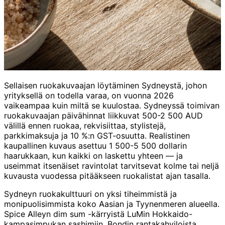
Sellaisen ruokakuvaajan löytäminen Sydneystä, johon
yrityksellä on todella varaa, on vuonna 2026
vaikeampaa kuin miltä se kuulostaa. Sydneyssä toimivan
ruokakuvaajan päivähinnat liikkuvat 500-2 500 AUD
välillä ennen ruokaa, rekvisiittaa, stylistejä,
parkkimaksuja ja 10 %:n GST-osuutta. Realistinen
kaupallinen kuvaus asettuu 1 500-5 500 dollarin
haarukkaan, kun kaikki on laskettu yhteen — ja
useimmat itsenäiset ravintolat tarvitsevat kolme tai neljä
kuvausta vuodessa pitääkseen ruokalistat ajan tasalla.
Sydneyn ruokakulttuuri on yksi tiheimmistä ja
monipuolisimmista koko Aasian ja Tyynenmeren alueella.
Spice Alleyn dim sum -kärryistä LuMin Hokkaido-
kampasimpukan sashimiin, Bondin rantakahviloista