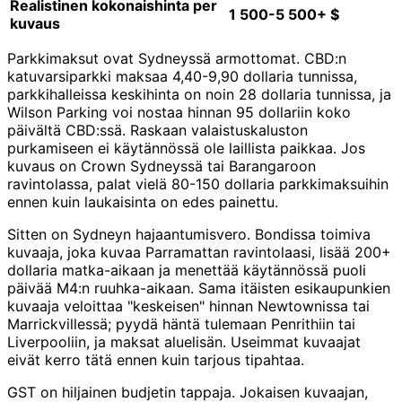
Realistinen kokonaishinta per
1 500-5 500+ $
kuvaus
Parkkimaksut ovat Sydneyssä armottomat. CBD:n
katuvarsiparkki maksaa 4,40-9,90 dollaria tunnissa,
parkkihalleissa keskihinta on noin 28 dollaria tunnissa, ja
Wilson Parking voi nostaa hinnan 95 dollariin koko
päivältä CBD:ssä. Raskaan valaistuskaluston
purkamiseen ei käytännössä ole laillista paikkaa. Jos
kuvaus on Crown Sydneyssä tai Barangaroon
ravintolassa, palat vielä 80-150 dollaria parkkimaksuihin
ennen kuin laukaisinta on edes painettu.
Sitten on Sydneyn hajaantumisvero. Bondissa toimiva
kuvaaja, joka kuvaa Parramattan ravintolaasi, lisää 200+
dollaria matka-aikaan ja menettää käytännössä puoli
päivää M4:n ruuhka-aikaan. Sama itäisten esikaupunkien
kuvaaja veloittaa "keskeisen" hinnan Newtownissa tai
Marrickvillessä; pyydä häntä tulemaan Penrithiin tai
Liverpooliin, ja maksat aluelisän. Useimmat kuvaajat
eivät kerro tätä ennen kuin tarjous tipahtaa.
GST on hiljainen budjetin tappaja. Jokaisen kuvaajan,