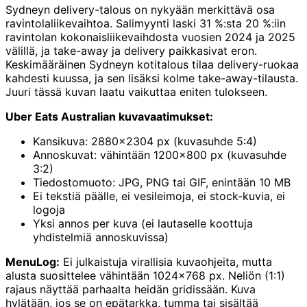
Sydneyn delivery-talous on nykyään merkittävä osa
ravintolaliikevaihtoa. Salimyynti laski 31 %:sta 20 %:iin
ravintolan kokonaisliikevaihdosta vuosien 2024 ja 2025
välillä, ja take-away ja delivery paikkasivat eron.
Keskimääräinen Sydneyn kotitalous tilaa delivery-ruokaa
kahdesti kuussa, ja sen lisäksi kolme take-away-tilausta.
Juuri tässä kuvan laatu vaikuttaa eniten tulokseen.
Uber Eats Australian kuvavaatimukset:
Kansikuva: 2880×2304 px (kuvasuhde 5:4)
Annoskuvat: vähintään 1200×800 px (kuvasuhde
3:2)
Tiedostomuoto: JPG, PNG tai GIF, enintään 10 MB
Ei tekstiä päälle, ei vesileimoja, ei stock-kuvia, ei
logoja
Yksi annos per kuva (ei lautaselle koottuja
yhdistelmiä annoskuvissa)
MenuLog:
Ei julkaistuja virallisia kuvaohjeita, mutta
alusta suosittelee vähintään 1024×768 px. Neliön (1:1)
rajaus näyttää parhaalta heidän gridissään. Kuva
hylätään, jos se on epätarkka, tumma tai sisältää