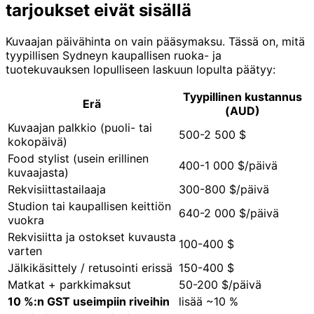
tarjoukset eivät sisällä
Kuvaajan päivähinta on vain pääsymaksu. Tässä on, mitä
tyypillisen Sydneyn kaupallisen ruoka- ja
tuotekuvauksen lopulliseen laskuun lopulta päätyy:
Tyypillinen kustannus
Erä
(AUD)
Kuvaajan palkkio (puoli- tai
500-2 500 $
kokopäivä)
Food stylist (usein erillinen
400-1 000 $/päivä
kuvaajasta)
Rekvisiittastailaaja
300-800 $/päivä
Studion tai kaupallisen keittiön
640-2 000 $/päivä
vuokra
Rekvisiitta ja ostokset kuvausta
100-400 $
varten
Jälkikäsittely / retusointi erissä
150-400 $
Matkat + parkkimaksut
50-200 $/päivä
10 %:n GST useimpiin riveihin
lisää ~10 %