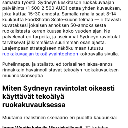
samasta työstä. Sydneyn keskitason ruokakuvaajan
päivähinta (1 500-2 500 AUD) ostaa yhden kuvauksen,
joka kattaa 15-30 annosta. Samalla rahalla saat 8-14
kuukautta FoodShotin Scale-suunnitelmaa — riittävästi
kuvataksesi jokaisen annoksen 50-annoksisesta
ruokalistasta kerran kuussa koko vuoden ajan. Ne
palvelevat eri tarpeita, ja useimmat Sydneyn ravintolat
tarvitsevat jälkimmäistä suurimman osan ajasta.
Laajempaan strategiseen näkökulmaan tutustu
ruokakuvaajan tekoälyvaihtoehdon
kokoavalla sivulla.
Puhelinnapsu ja stailattu editoriaalinen laksa-annos
rinnakkain havainnollistavat tekoälyn ruokakuvauksen
muunnoskonseptia
Miten Sydneyn ravintolat oikeasti
käyttävät tekoälyä
ruokakuvauksessa
Muutama realistinen skenaario eri puolilta kaupunkia:
Inner Westin kahvila Marrickvillessä.
32 kohdan