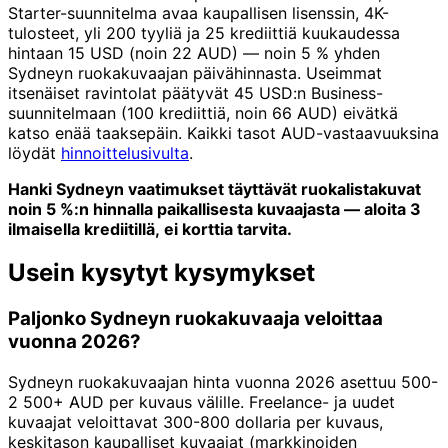
Starter-suunnitelma avaa kaupallisen lisenssin, 4K-
tulosteet, yli 200 tyyliä ja 25 krediittiä kuukaudessa
hintaan 15 USD (noin 22 AUD) — noin 5 % yhden
Sydneyn ruokakuvaajan päivähinnasta. Useimmat
itsenäiset ravintolat päätyvät 45 USD:n Business-
suunnitelmaan (100 krediittiä, noin 66 AUD) eivätkä
katso enää taaksepäin. Kaikki tasot AUD-vastaavuuksina
löydät
hinnoittelusivulta
.
Hanki Sydneyn vaatimukset täyttävät ruokalistakuvat
noin 5 %:n hinnalla paikallisesta kuvaajasta — aloita 3
ilmaisella krediitillä, ei korttia tarvita.
Usein kysytyt kysymykset
Paljonko Sydneyn ruokakuvaaja veloittaa
vuonna 2026?
Sydneyn ruokakuvaajan hinta vuonna 2026 asettuu 500-
2 500+ AUD per kuvaus välille. Freelance- ja uudet
kuvaajat veloittavat 300-800 dollaria per kuvaus,
keskitason kaupalliset kuvaajat (markkinoiden