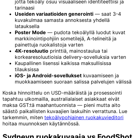
jotta tekoäly osuu visuaaliseen identiteettiisi ja
tarinaasi
Useiden variaatioiden generointi
— saat 3-4
kuvakulmaa samasta annoksesta yhdellä
latauksella
Poster Mode
— pudota tekoälyllä luodut kuvat
markkinointipohjiin sometilejä, A-telineitä ja
painettuja ruokalistoja varten
4K-resoluutio
printtiä, mainostaulua tai
korkearesoluutioisia delivery-sovelluksia varten
Kaupallinen lisenssi kaikissa maksullisissa
tilauksissa
iOS- ja Android-sovellukset
kuvaamiseen ja
muokkaamiseen suoraan salissa palvelujen välissä
Koska hinnoittelu on USD-määräistä ja prosessointi
tapahtuu ulkomailla, australialaiset asiakkaat eivät
maksa GST:tä maahantuonnista — pieni mutta aito
säästö paikallisten kuvaajien laskuihin verrattuna. Lue
tarkemmin, miten
tekoälypohjainen ruokakuvieditori
hoitaa muunnoksen käytännössä.
Sydneyn ruokakuvaaja vs FoodShot