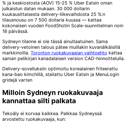
% ja keskiostosta (AOV) 15-25 % Uber Eatsin oman
julkaistun datan mukaan. 30 000 dollarin
kuukausittaisesta delivery-liikevaihdosta 25 %:n
tilausnousu on 7 500 dollaria kuussa — kattaa
kokonaisen vuoden FoodShotin Scale-suunnitelman noin
18 päivässä.
Sydneyn tilanne ei ole tässä ainutlaatuinen. Sama
delivery-vetoinen talous pätee muillakin kuvanälkäisillä
markkinoilla.
Toronton ruokakuvaajan vaihtoehto
kattaa
saman pelikirjan kanadalaisen version CAD-hinnoittelulla.
Delivery-sovelluksiin optimoitu korealainen friteerattu
kana-bao kimchillä, stailattu Uber Eatsin ja MenuLogin
gridejä varten
Milloin Sydneyn ruokakuvaaja
kannattaa silti palkata
Tekoäly ei korvaa kaikkea. Palkkaa Sydneyssä
arvostettu ruokakuvaaja, kun: