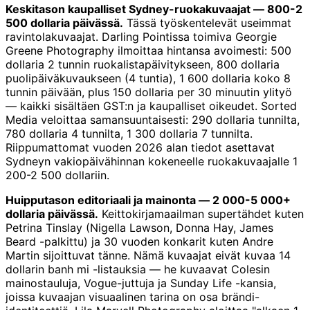
Keskitason kaupalliset Sydney-ruokakuvaajat — 800-2
500 dollaria päivässä.
Tässä työskentelevät useimmat
ravintolakuvaajat. Darling Pointissa toimiva Georgie
Greene Photography ilmoittaa hintansa avoimesti: 500
dollaria 2 tunnin ruokalistapäivitykseen, 800 dollaria
puolipäiväkuvaukseen (4 tuntia), 1 600 dollaria koko 8
tunnin päivään, plus 150 dollaria per 30 minuutin ylityö
— kaikki sisältäen GST:n ja kaupalliset oikeudet. Sorted
Media veloittaa samansuuntaisesti: 290 dollaria tunnilta,
780 dollaria 4 tunnilta, 1 300 dollaria 7 tunnilta.
Riippumattomat vuoden 2026 alan tiedot asettavat
Sydneyn vakiopäivähinnan kokeneelle ruokakuvaajalle 1
200-2 500 dollariin.
Huipputason editoriaali ja mainonta — 2 000-5 000+
dollaria päivässä.
Keittokirjamaailman supertähdet kuten
Petrina Tinslay (Nigella Lawson, Donna Hay, James
Beard -palkittu) ja 30 vuoden konkarit kuten Andre
Martin sijoittuvat tänne. Nämä kuvaajat eivät kuvaa 14
dollarin banh mi -listauksia — he kuvaavat Colesin
mainostauluja, Vogue-juttuja ja Sunday Life -kansia,
joissa kuvaajan visuaalinen tarina on osa brändi-