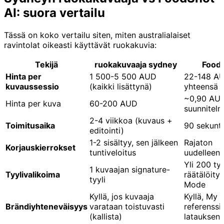
AI: suora vertailu
Tässä on koko vertailu siten, miten australialaiset
ravintolat oikeasti käyttävät ruokakuvia:
Tekijä
ruokakuvaaja sydney
FoodS
Hinta per
1 500-5 500 AUD
22-148 A
kuvaussessio
(kaikki lisättynä)
yhteensä
~0,90 AUD
Hinta per kuva
60-200 AUD
suunnitelm
2-4 viikkoa (kuvaus +
Toimitusaika
90 sekunti
editointi)
1-2 sisältyy, sen jälkeen
Rajaton
Korjauskierrokset
tuntiveloitus
uudelleeng
Yli 200 tyy
1 kuvaajan signature-
Tyylivalikoima
räätälöity 
tyyli
Mode
Kyllä, jos kuvaaja
Kyllä, My S
Brändiyhteneväisyys
varataan toistuvasti
referenssi
(kallista)
latauksen 