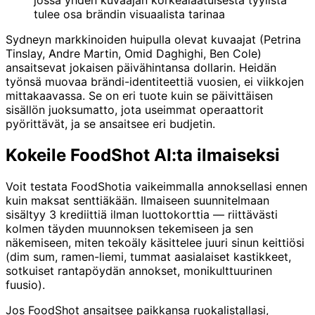
tulee osa brändin visuaalista tarinaa
Sydneyn markkinoiden huipulla olevat kuvaajat (Petrina
Tinslay, Andre Martin, Omid Daghighi, Ben Cole)
ansaitsevat jokaisen päivähintansa dollarin. Heidän
työnsä muovaa brändi-identiteettiä vuosien, ei viikkojen
mittakaavassa. Se on eri tuote kuin se päivittäisen
sisällön juoksumatto, jota useimmat operaattorit
pyörittävät, ja se ansaitsee eri budjetin.
Kokeile FoodShot AI:ta ilmaiseksi
Voit testata FoodShotia vaikeimmalla annoksellasi ennen
kuin maksat senttiäkään. Ilmaiseen suunnitelmaan
sisältyy 3 krediittiä ilman luottokorttia — riittävästi
kolmen täyden muunnoksen tekemiseen ja sen
näkemiseen, miten tekoäly käsittelee juuri sinun keittiösi
(dim sum, ramen-liemi, tummat aasialaiset kastikkeet,
sotkuiset rantapöydän annokset, monikulttuurinen
fuusio).
Jos FoodShot ansaitsee paikkansa ruokalistallasi,