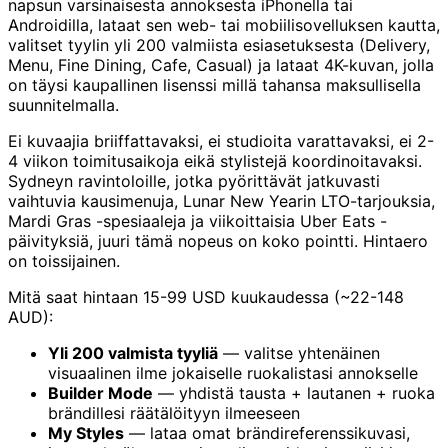
napsun varsinaisesta annoksesta iPhonella tai
Androidilla, lataat sen web- tai mobiilisovelluksen kautta,
valitset tyylin yli 200 valmiista esiasetuksesta (Delivery,
Menu, Fine Dining, Cafe, Casual) ja lataat 4K-kuvan, jolla
on täysi kaupallinen lisenssi millä tahansa maksullisella
suunnitelmalla.
Ei kuvaajia briiffattavaksi, ei studioita varattavaksi, ei 2-
4 viikon toimitusaikoja eikä stylistejä koordinoitavaksi.
Sydneyn ravintoloille, jotka pyörittävät jatkuvasti
vaihtuvia kausimenuja, Lunar New Yearin LTO-tarjouksia,
Mardi Gras -spesiaaleja ja viikoittaisia Uber Eats -
päivityksiä, juuri tämä nopeus on koko pointti. Hintaero
on toissijainen.
Mitä saat hintaan 15-99 USD kuukaudessa (~22-148
AUD):
Yli 200 valmista tyyliä
— valitse yhtenäinen
visuaalinen ilme jokaiselle ruokalistasi annokselle
Builder Mode
— yhdistä tausta + lautanen + ruoka
brändillesi räätälöityyn ilmeeseen
My Styles
— lataa omat brändireferenssikuvasi,