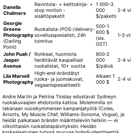
Ravintola- + keittokirja- +
1 000-3
Danella
stop motion -
000
2-4 vi
Chalmers
sisältöpaketit
$/paketti
Georgie
500-1
Greene
Ruokalista-/POS-/delivery-
600 $
Photography
sovellusspesialisti, 24h
1-3 vi
(sis.
(Darling
toimitus
GST)
Point)
John Puah /
Rohkeat, huomiota
800-2
Jasper
herättävät kaupalliset
000
2-4 vi
Avenue
ruokalistat, 10+ vuotta
$/päivä
High-end-brändätyt
Lila Marvell
Alkaen 1
ruoka- ja juomakuvat,
2-4 vi
Photography
000 $
vegaanispesialiteetti
Andre Martin ja Petrina Tinslay edustavat Sydneyn
ruokakuvaajien ehdotonta kattoa. Molemmilla on
takanaan vuosikymmenien kampanjatyötä (Coles,
Arnotts, My Muscle Chef, Williams-Sonoma, Vogue), ja
heidät palkataan brändin määritteleviin hetkiin — ei
viikoittaisiin ruokalistapäivityksiin. Heidän
korkealaatuinen työnsä muovaa brändi-identiteettiä