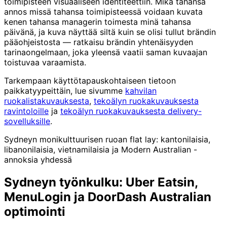
toimipisteen visuaaliseen identiteettiin. Mikä tahansa
annos missä tahansa toimipisteessä voidaan kuvata
kenen tahansa managerin toimesta minä tahansa
päivänä, ja kuva näyttää siltä kuin se olisi tullut brändin
pääohjeistosta — ratkaisu brändin yhtenäisyyden
tarinaongelmaan, joka yleensä vaatii saman kuvaajan
toistuvaa varaamista.
Tarkempaan käyttötapauskohtaiseen tietoon
paikkatyypeittäin, lue sivumme
kahvilan
ruokalistakuvauksesta
,
tekoälyn ruokakuvauksesta
ravintoloille
ja
tekoälyn ruokakuvauksesta delivery-
sovelluksille
.
Sydneyn monikulttuurisen ruoan flat lay: kantonilaisia,
libanonilaisia, vietnamilaisia ja Modern Australian -
annoksia yhdessä
Sydneyn työnkulku: Uber Eatsin,
MenuLogin ja DoorDash Australian
optimointi