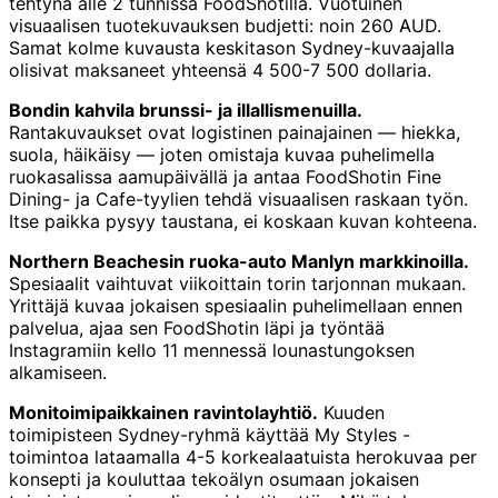
tehtynä alle 2 tunnissa FoodShotilla. Vuotuinen
visuaalisen tuotekuvauksen budjetti: noin 260 AUD.
Samat kolme kuvausta keskitason Sydney-kuvaajalla
olisivat maksaneet yhteensä 4 500-7 500 dollaria.
Bondin kahvila brunssi- ja illallismenuilla.
Rantakuvaukset ovat logistinen painajainen — hiekka,
suola, häikäisy — joten omistaja kuvaa puhelimella
ruokasalissa aamupäivällä ja antaa FoodShotin Fine
Dining- ja Cafe-tyylien tehdä visuaalisen raskaan työn.
Itse paikka pysyy taustana, ei koskaan kuvan kohteena.
Northern Beachesin ruoka-auto Manlyn markkinoilla.
Spesiaalit vaihtuvat viikoittain torin tarjonnan mukaan.
Yrittäjä kuvaa jokaisen spesiaalin puhelimellaan ennen
palvelua, ajaa sen FoodShotin läpi ja työntää
Instagramiin kello 11 mennessä lounastungoksen
alkamiseen.
Monitoimipaikkainen ravintolayhtiö.
Kuuden
toimipisteen Sydney-ryhmä käyttää My Styles -
toimintoa lataamalla 4-5 korkealaatuista herokuvaa per
konsepti ja kouluttaa tekoälyn osumaan jokaisen