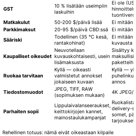
Ei ole (US
10 % lisätään useimpiin
GST
hinnoittelu
laskuihin
tuontivero
Matkakulut
50-200 $/päivä lisää
Ei mitään
Parkkimaksut
20-95 $/päivä CBD:ssä
Ei mitään
Todellinen (35 °C kesä,
Ei mitään 
Sääriski
rantakohinat)
kuvausta e
Neuvotellaan
Sisältyy ka
Kaupalliset oikeudet
kuvauskohtaisesti, usein
maksullisii
lisämaksusta
paketteihi
Kyllä — oikeasti
Kyllä — yk
Ruokaa tarvitaan
valmistetut annokset
puhelinkuv
jokaiseen kuvaan
annos
JPEG, TIFF, RAW
Tiedostomuodot
4K JPEG/
(sopimuksen mukaan)
Ruokalista
Lippulaivalanseeraukset,
delivery-s
Parhaiten sopii
keittokirjojen kannet,
somet, pä
mainostaulu­kampanjat
tarjoukset
Rehellinen totuus: nämä eivät oikeastaan kilpaile