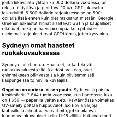
jonka liikevaihto ylittää 75 000 dollaria vuodessa, on
rekisteröidyttävä ja perittävä 10 %:n GST jokaiselta
laskuriviltä. 5 500 dollarin tarjouksessa se on 500+
dollaria lisää ennen kuin olet maksanut mistään. Georgie
Greenen julkaistut hinnat sisältävät GST:n ja kaupalliset
oikeudet, mikä on harvinaisempaa kuin pitäisi —
useimmat tarjoukset ovat GST:ttömiä, joten kysy aina.
Sydneyn omat haasteet
ruokakuvauksessa
Sydney ei ole Lontoo. Haasteet, jotka tekevät
ruokakuvauksesta täällä aidosti vaikeaa, ovat
enimmäkseen päinvastaisia kuin pilvisemmissä
kaupungeissa toimivilla kuvaajilla.
Ongelma on aurinko, ei sen puute.
Sydneyssä paistaa
keskimäärin 2 644 tuntia vuodessa, kun Lontoossa luku
on 1 659 — paperilla valtava etu. Käytännössä voimakas
UV-säteily polttaa huippuvalot, luo kovia varjoja
lautasille ja aiheuttaa värivirheitä, jotka pilaavat
luonnonvalokuvaukset kello 11-15 välillä. Kultainen tunti