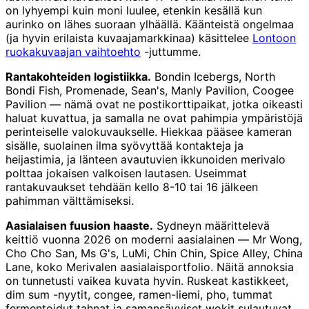
on lyhyempi kuin moni luulee, etenkin kesällä kun
aurinko on lähes suoraan ylhäällä. Käänteistä ongelmaa
(ja hyvin erilaista kuvaajamarkkinaa) käsittelee
Lontoon
ruokakuvaajan vaihtoehto
-juttumme.
Rantakohteiden logistiikka.
Bondin Icebergs, North
Bondi Fish, Promenade, Sean's, Manly Pavilion, Coogee
Pavilion — nämä ovat ne postikorttipaikat, jotka oikeasti
haluat kuvattua, ja samalla ne ovat pahimpia ympäristöjä
perinteiselle valokuvaukselle. Hiekkaa pääsee kameran
sisälle, suolainen ilma syövyttää kontakteja ja
heijastimia, ja länteen avautuvien ikkunoiden merivalo
polttaa jokaisen valkoisen lautasen. Useimmat
rantakuvaukset tehdään kello 8-10 tai 16 jälkeen
pahimman välttämiseksi.
Aasialaisen fuusion haaste.
Sydneyn määrittelevä
keittiö vuonna 2026 on moderni aasialainen — Mr Wong,
Cho Cho San, Ms G's, LuMi, Chin Chin, Spice Alley, China
Lane, koko Merivalen aasialaisportfolio. Näitä annoksia
on tunnetusti vaikea kuvata hyvin. Ruskeat kastikkeet,
dim sum -nyytit, congee, ramen-liemi, pho, tummat
fermentoidut tahnat ja samansävyiset wokit sulautuvat