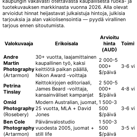
kaupungin vakavasti otettavasta kaupallisesta ruoka- ja
tuotekuvauksen markkinasta vuonna 2026. Alla olevat
arvioidut hinnat heijastavat julkaistuja hintoja, julkisia
tarjouksia ja alan vakiolisensointia — pyydä virallinen
tarjous ennen sitoutumista.
Arvioitu
Valokuvaaja
Erikoisala
hinta
Toimit
(AUD)
Andre
30+ vuotta, laajamittainen
2 000-5
Martin
kaupallinen työ, kaksi
000+
3-6 vi
Photography
keittiötä paikan päällä,
$/päivä
(Artarmon)
Nikon Award -voittaja
Keittokirjojen editoriaali,
2 500-5
Petrina
James Beard -voittaja,
000+
4-8 vi
Tinslay
kansainväliset kampanjat
$/päivä
Omid
Modern Australian, juomat,
1 500-3
Photography
25 vuotta, MLA + David
500
3-6 vi
(Rosebery)
Jones
$/päivä
Ben Cole
Päivänvalostudio
1 500-3
Photography
vuodesta 2005, juomat +
500
3-5 vi
(Artarmon)
still life
$/päivä