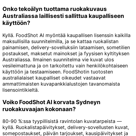
Onko tekoälyn tuottama ruokakuvaus
Australiassa laillisesti sallittua kaupalliseen
käyttöön?
Kyllä. FoodShot AI myöntää kaupallisen lisenssin kaikilla
maksullisilla suunnitelmilla, ja se kattaa ruokalistan
painamisen, delivery-sovelluksiin lataamisen, sometilien
postaukset, maksetut mainokset ja fyysisen kyltityksen
Australiassa. Ilmainen suunnitelma vie kuvat ulos
vesileimattuna ja on tarkoitettu vain henkilökohtaiseen
käyttöön ja testaamiseen. FoodShotin tuotosten
australialaiset kaupalliset oikeudet vastaavat
ammattimaisten kuvapankki­alustojen tavanomaista
lisensointikieltä.
Voiko FoodShot AI korvata Sydneyn
ruokakuvaajan kokonaan?
80-90 %:ssa tyypillisistä ravintolan kuvatarpeista —
kyllä. Ruokalistapäivitykset, delivery-sovellusten kuvat,
somepostaukset, päivän tarjoukset, kausipäivitykset ja