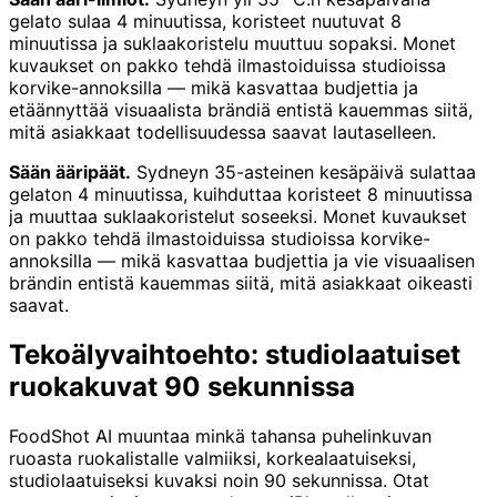
gelato sulaa 4 minuutissa, koristeet nuutuvat 8
minuutissa ja suklaakoristelu muuttuu sopaksi. Monet
kuvaukset on pakko tehdä ilmastoiduissa studioissa
korvike-annoksilla — mikä kasvattaa budjettia ja
etäännyttää visuaalista brändiä entistä kauemmas siitä,
mitä asiakkaat todellisuudessa saavat lautaselleen.
Sään ääripäät.
Sydneyn 35-asteinen kesäpäivä sulattaa
gelaton 4 minuutissa, kuihduttaa koristeet 8 minuutissa
ja muuttaa suklaakoristelut soseeksi. Monet kuvaukset
on pakko tehdä ilmastoiduissa studioissa korvike-
annoksilla — mikä kasvattaa budjettia ja vie visuaalisen
brändin entistä kauemmas siitä, mitä asiakkaat oikeasti
saavat.
Tekoälyvaihtoehto: studiolaatuiset
ruokakuvat 90 sekunnissa
FoodShot AI muuntaa minkä tahansa puhelinkuvan
ruoasta ruokalistalle valmiiksi, korkealaatuiseksi,
studiolaatuiseksi kuvaksi noin 90 sekunnissa. Otat