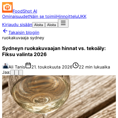
FoodShot AI
Ominaisuudet
Näin se toimii
Hinnoittelu
UKK
Kirjaudu sisään
Aloita
Aloita
Takaisin blogiin
ruokakuvaaja sydney
Sydneyn ruokakuvaajan hinnat vs. tekoäly:
Fiksu valinta 2026
Ali Tanis
21. toukokuuta 2026
22 min lukuaika
Jaa: