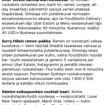
ruokalista (smashed avo, banh mi, ramen, congee, all-
day breakfast) päivitettiin syksyä varten yhdessä
iltapäivässä. Omistaja otti puhelinkuvat normaalin
esivalmistelu­vuoron aikana, ajoi ne FoodShotin Delivery-
esiasetuksen läpi Uber Eatsiin ja Menu-esiasetuksen läpi
printtiin. Kokonaisaika: 90 minuuttia. Kustannus: sisältyi
45 USD:n Business-suunnitelmaan.
Surry Hillsin ramen-paikka.
Ramen on tunnetusti vaikea
kuvattava — liemi näyttää litteältä tasaisessa valossa ja
nuudelit liimaantuneilta puhelinkuvissa. Omistaja latasi
yhden puhelinkuvan per kulho, valitsi FoodShotin noodle
bar -tyylin esiasetuksen ja generoi 5 variaatiota per
annos Uber Eatsiin, Instagramiin ja seinällä olevaan
painettuun ruokalistaan. Yksi kulho kesti noin 8 minuuttia
alusta loppuun. Perinteisen Sydneyn ruokakuvaajan
tarjous samaan kattavuuteen olisi ollut 1 800-2 500
dollaria ja kahden viikon toimitusaika.
Itäisten esikaupunkien cocktail-baari.
Kolme
ruokalistapäivitystä vuodessa — kesäcocktailit, Lunar
New Yearin spesiaalit, Mardi Gras -viikko — kukin