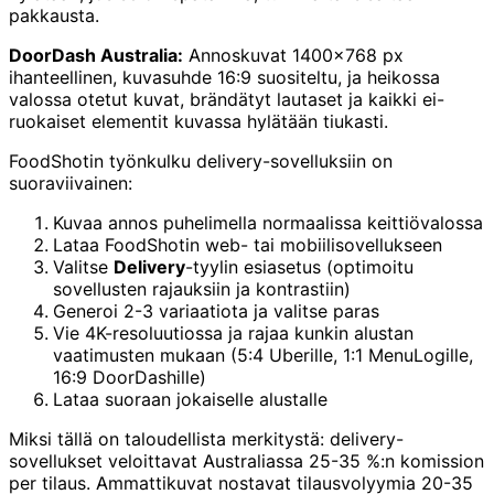
pakkausta.
DoorDash Australia:
Annoskuvat 1400×768 px
ihanteellinen, kuvasuhde 16:9 suositeltu, ja heikossa
valossa otetut kuvat, brändätyt lautaset ja kaikki ei-
ruokaiset elementit kuvassa hylätään tiukasti.
FoodShotin työnkulku delivery-sovelluksiin on
suoraviivainen:
Kuvaa annos puhelimella normaalissa keittiövalossa
Lataa FoodShotin web- tai mobiilisovellukseen
Valitse
Delivery
-tyylin esiasetus (optimoitu
sovellusten rajauksiin ja kontrastiin)
Generoi 2-3 variaatiota ja valitse paras
Vie 4K-resoluutiossa ja rajaa kunkin alustan
vaatimusten mukaan (5:4 Uberille, 1:1 MenuLogille,
16:9 DoorDashille)
Lataa suoraan jokaiselle alustalle
Miksi tällä on taloudellista merkitystä: delivery-
sovellukset veloittavat Australiassa 25-35 %:n komission
per tilaus. Ammattikuvat nostavat tilausvolyymia 20-35