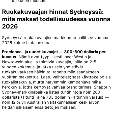
kaikkeen muuhun.
Ruokakuvaajan hinnat Sydneyssä:
mitä maksat todellisuudessa vuonna
2026
Sydneyssä ruokakuvaajien markkinoita hallitsee vuonna
2026 kolme hintaluokkaa:
Freelance- ja uudet kuvaajat — 300-800 dollaria per
kuvaus.
Nämä ovat tyypillisesti Inner Westin ja
Newtownin alueilla toimivia kuvaajia, joilla on 2-5
vuoden kokemus, ja jotka usein yhdistävät
ruokakuvauksen häihin tai tapahtumiin saadakseen
vuokran maksettua. Laatu vaihtelee; saat käyttökelpoisia
ruokalistakuvia, mutta harvemmin kampanjavalmiita
herokuvia, jotka kertovat vahvaa brändi­tarinaa. Snapprin
Sydney-markkinapaikka listaa tuntihintoja noin 280
dollarista (1 tunti) aina 783 dollariin (4 tunnin varaus) —
noin 12 % yli Australian valtakunnallisen keskiarvon
heidän julkaisemiensa tietojen mukaan.