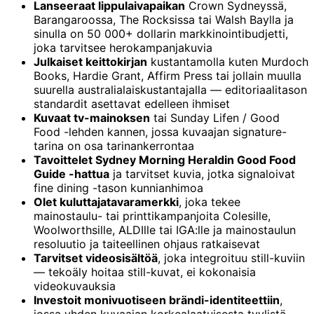
Lanseeraat lippulaivapaikan
Crown Sydneyssä,
Barangaroossa, The Rocksissa tai Walsh Baylla ja
sinulla on 50 000+ dollarin markkinointibudjetti,
joka tarvitsee herokampanjakuvia
Julkaiset keittokirjan
kustantamolla kuten Murdoch
Books, Hardie Grant, Affirm Press tai jollain muulla
suurella australialaiskustantajalla — editoriaalitason
standardit asettavat edelleen ihmiset
Kuvaat tv-mainoksen
tai Sunday Lifen / Good
Food -lehden kannen, jossa kuvaajan signature-
tarina on osa tarinankerrontaa
Tavoittelet Sydney Morning Heraldin Good Food
Guide -hattua
ja tarvitset kuvia, jotka signaloivat
fine dining -tason kunnianhimoa
Olet kuluttajatavaramerkki
, joka tekee
mainostaulu- tai printti­kampanjoita Colesille,
Woolworthsille, ALDIlle tai IGA:lle ja mainostaulun
resoluutio ja taiteellinen ohjaus ratkaisevat
Tarvitset videosisältöä
, joka integroituu still-kuviin
— tekoäly hoitaa still-kuvat, ei kokonaisia
videokuvauksia
Investoit monivuotiseen brändi-identiteettiin
,
jossa yhden kuvaajan korkealaatuisesta tyylistä