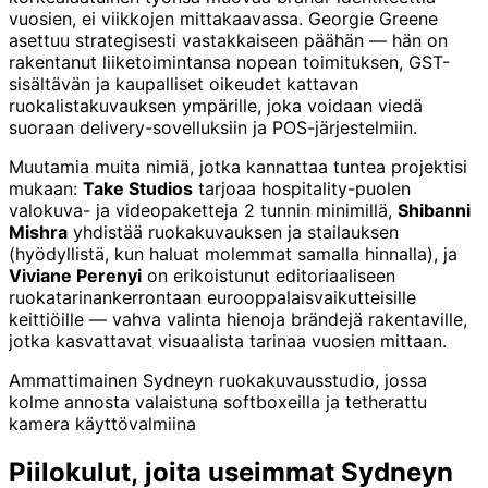
vuosien, ei viikkojen mittakaavassa. Georgie Greene
asettuu strategisesti vastakkaiseen päähän — hän on
rakentanut liiketoimintansa nopean toimituksen, GST-
sisältävän ja kaupalliset oikeudet kattavan
ruokalistakuvauksen ympärille, joka voidaan viedä
suoraan delivery-sovelluksiin ja POS-järjestelmiin.
Muutamia muita nimiä, jotka kannattaa tuntea projektisi
mukaan:
Take Studios
tarjoaa hospitality-puolen
valokuva- ja video­paketteja 2 tunnin minimillä,
Shibanni
Mishra
yhdistää ruokakuvauksen ja stailauksen
(hyödyllistä, kun haluat molemmat samalla hinnalla), ja
Viviane Perenyi
on erikoistunut editoriaaliseen
ruokatarinankerrontaan eurooppalaisvaikutteisille
keittiöille — vahva valinta hienoja brändejä rakentaville,
jotka kasvattavat visuaalista tarinaa vuosien mittaan.
Ammattimainen Sydneyn ruokakuvausstudio, jossa
kolme annosta valaistuna softboxeilla ja tetherattu
kamera käyttövalmiina
Piilokulut, joita useimmat Sydneyn