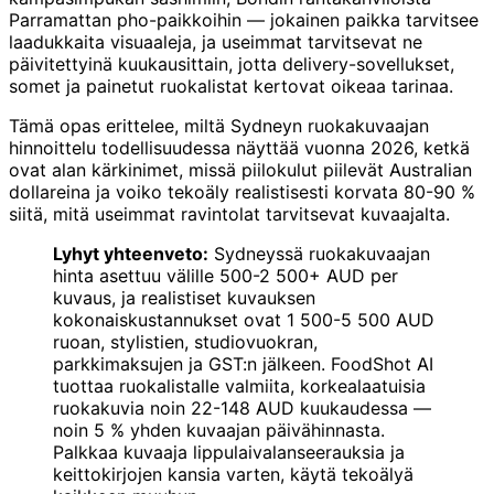
Parramattan pho-paikkoihin — jokainen paikka tarvitsee
laadukkaita visuaaleja, ja useimmat tarvitsevat ne
päivitettyinä kuukausittain, jotta delivery-sovellukset,
somet ja painetut ruokalistat kertovat oikeaa tarinaa.
Tämä opas erittelee, miltä Sydneyn ruokakuvaajan
hinnoittelu todellisuudessa näyttää vuonna 2026, ketkä
ovat alan kärkinimet, missä piilokulut piilevät Australian
dollareina ja voiko tekoäly realistisesti korvata 80-90 %
siitä, mitä useimmat ravintolat tarvitsevat kuvaajalta.
Lyhyt yhteenveto:
Sydneyssä ruokakuvaajan
hinta asettuu välille 500-2 500+ AUD per
kuvaus, ja realistiset kuvauksen
kokonaiskustannukset ovat 1 500-5 500 AUD
ruoan, stylistien, studiovuokran,
parkkimaksujen ja GST:n jälkeen. FoodShot AI
tuottaa ruokalistalle valmiita, korkealaatuisia
ruokakuvia noin 22-148 AUD kuukaudessa —
noin 5 % yhden kuvaajan päivähinnasta.
Palkkaa kuvaaja lippulaivalanseerauksia ja
keittokirjojen kansia varten, käytä tekoälyä