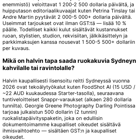
enemmistö) veloittavat 1 200-2 500 dollaria päivältä, ja
huipputason editoriaalikuvaajat kuten Petrina Tinslay tai
Andre Martin pyytävät 2 000-5 000+ dollaria päivältä.
Useimmat tarjoukset ovat ilman GST:tä — lisää 10 %
päälle. Todelliset kaikki kulut sisältävät kustannukset
ruoan, stylistien, studion, rekvisiitan, jälkikäsittelyn ja
parkkimaksujen kanssa nousevat 1 500-5 500+ dollariin
per kuvaus.
Mikä on halvin tapa saada ruokakuvia Sydneyn
kahvilalle tai ravintolalle?
Halvin kaupallisesti lisensoitu reitti Sydneyssä vuonna
2026 ovat tekoälytyökalut kuten FoodShot AI (15 USD /
~22 AUD kuukaudessa Starter-tasolla), seuraavana
tuntiveloitteiset Snappr-varaukset (alkaen 280 dollaria
tunnilta). Georgie Greene Photography Darling Pointissa
tarjoaa julkaistun 500 dollarin (2 tunnin)
ruokalistapäivityspaketin, joka on edullisin
dokumentoimamme kaupalliset oikeudet sisältävä
ihmisvaihtoehto — sisältäen GST:n ja kaupalliset
oikeudet.