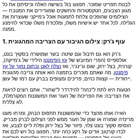
לבנות תפריט שמוכר. תפגעו בול בשישה האלה וכיסיתם את כל
מגוון הצבעים, הטקסטורות והחשקים שמגדירים את המטבח —
הצילומים שהופכים צלחת לתמונות אוכל ג'מייקני שעוצרות את
הגלילה. לכל אחד יש אישיות משלו, ומלכודת משלו שכדאי להימנע
ממנה.
1. עוף ג'רק: צילום הגיבור עם הצריבה המהגונית
ג'רק הוא גם תיבול וגם שיטה: בשר שמושרה בסקוץ' בונט,
אולספייס (הפרי המיובש של
עץ הפימנטו
הילידי של ג'מייקה),
קורנית, בצל ירוק, שום וג'ינג'ר, ואז
נצלה לאט ובחום נמוך על עץ
פימנטו
. מה שאתם מוכרים בתמונה הוא אותה צריבה מהגונית
ייחודית — קצוות כהים, פריכים ומצופים בברק עם רמז של עשן.
הטעות היא לתת ל"כהה" להידרדר ל"שחור". אתם רוצים
לראות
את הצריבה: את הפריכות של העור ואת המשוננות המקורמלת,
לא צללית.
האירו אותו מהצד כדי שהמשוננות תתפוס הבהק, ומרחו מעט
מרינדה שמורה או שמן על העור ממש לפני הצילום לברק מבריק.
הוסיפו סקוץ' בונט צלוי, פיזור של בצל ירוק ופלח ליים לצבע, ואז
לכדו קורטוב אדים על רקע כהה יותר. תפגעו בול ויש לכם את
העוגן של התפריט — תמונות עוף הג'רק שלקוחות מצלמים