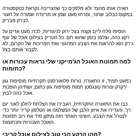
האירו אותו מהצד ולא מלפנים כך שהצריבה נקראת כטקסטורה
במקום כבלוב שחור, ומרחו מעט שמן או מרינדה שמורה על העור
לברק מבריק.
הוסיפו פלח ליים וקצת בצל ירוק לניגודיות, לכדו מעט אדים על
רקע כהה, וצלמו בזמן שהוא חם. כל הטריק בצילום אוכל של עוף
ג'רק הוא להראות את הצבע המהגוני ואת הפריכות של הקרום, לא
לקבור אותם בצל.
למה תמונות האוכל הג'מייקני שלי נראות עכורות או
כתומות?
כמעט תמיד, זו התאורה. נורות פלואורסנט תקרתיות מוסיפות גוון
ירקרק ונורות טונגסטן חמות מוסיפות גוון כתום, ושתיהן הופכות
אוכל כהה לבוץ.
כבו את התאורה התקרתית, העבירו את הצלחת לחלון לאור יום
רך, והגדירו את איזון הלבן של המצלמה או הטלפון קריר יותר כדי
לנטרל את הצבע. השינוי האחד הזה מתקן מיד את רוב תמונות
האוכל העכורות והכתומות.
מהו הרקע הכי טוב לצילום אוכל קריבי?