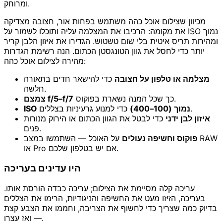
ומרוחק.
מכיוון שצילום אוכל כהה משתמש בפחות אור, חצובה מצדיקה
את מקומה: הרכיבו את המצלמה עליה ותוכלו לשמור על ISO נמוך
ומהירות תריס איטית בלי שום טשטוש. הגדירו את איזון הלבן קריר
יותר כדי לחסל את גוון הטונגסטן הכתום. הנה רשימת הגדרות
מהירה לצילום אוכל כהה:
מצלמה או טלפון על חצובה
כדי להישאר חדים בתאורה
חלשה.
כך שכל המנה נשארת בפוקוס.
צמצם f/5–f/7
כדי למנוע גרעיניות בצללים.
ISO נמוך (100–400)
איזון לבן ידני
כדי לבטל את הגוון הכתום או הירוק מנורות
פנים.
פוקוס וחשיפה נעולים
על האוכל — השתמשו במצב RAW
או Pro אם יש בטלפון שלכם.
היו עדינים בעריכה
עריכה קלה מסיימת את הצילום; עריכה כבדה הורסת אותו.
בעריכה, הזיזו מעט את החשיפה והניגודיות, הרימו את הצללים
בדיוק כמה שצריך כדי לחשוף את הצריבה, וחממו את הצבע קצת
— ואז עצרו.