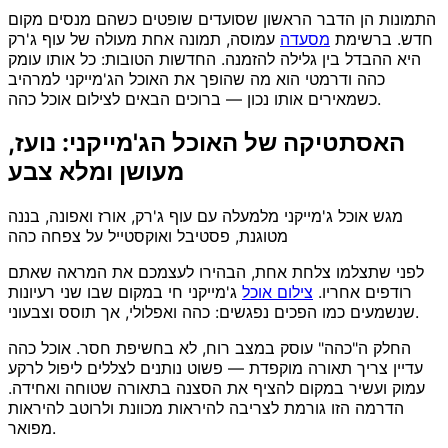
התמונות הן הדבר הראשון שסועדים שופטים כשהם מנסים מקום
חדש. ברשימת
מסעדה
עמוסה, תמונה אחת מעולה של עוף ג'רק
היא ההבדל בין גלילה להזמנה. החדשות הטובות: כל אותו עומק
כהה ודרמטי הוא מה שהופך את האוכל הג'מייקני למרהיב
כשמאירים אותו נכון — ברוכים הבאים לצילום אוכל כהה.
האסתטיקה של האוכל הג'מייקני: נועז,
מעושן ומלא צבע
מגש אוכל ג'מייקני מלמעלה עם עוף ג'רק, אורז ואפונה, בננה
מטוגנת, פסטיבל ואוקסטייל על צפחה כהה
לפני שתצלמו צלחת אחת, הבהירו לעצמכם את המראה שאתם
רודפים אחריו.
צילום אוכל
ג'מייקני חי במקום שבו שני רעיונות
שנשמעים כמו הפכים נפגשים: כהה ואפלולי, אך תוסס וצבעוני.
החלק ה"כהה" עוסק במצב רוח, לא בחשיפת חסר. אוכל כהה
עדיין צריך תאורה מוקפדת — פשוט נותנים לצללים ליפול לרקע
עמוק ועשיר במקום להציף את הסצנה בתאורה שטוחה ואחידה.
הדרמה הזו גורמת לצריבה להיראות מכוונת ולרוטב להיראות
מפואר.