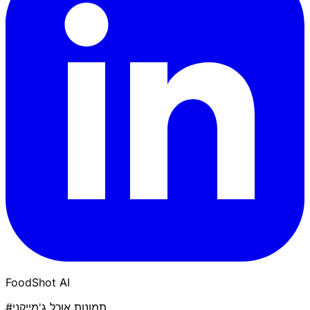
FoodShot AI
#תמונות אוכל ג'מייקני