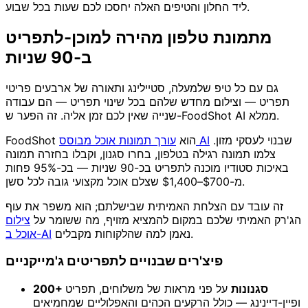
ליד החלון והטיפים האלה יחסכו לכם שעות בכל שבוע.
מתמונת טלפון מהירה למוכן-לתפריט
ב-90 שניות
גם עם כל טיפ שלמעלה, סטיילינג ותאורה של ארבעים פריטי
תפריט — וצילום מחדש שלהם בכל שינוי תפריט — הם עבודה
שנייה שאין לכם זמן אליה. זה הפער ש-FoodShot AI ממלא.
שבנוי לעסקי מזון.
עורך תמונות אוכל מבוסס AI
FoodShot הוא
צלמו תמונה רגילה בטלפון, בחרו סגנון, וקבלו בחזרה תמונה
באיכות סטודיו מוכנה לתפריט בכ-90 שניות — בכ-95% פחות
מ-$700–$1,400 שצלם אוכל מקצועי גובה לכל סשן.
זה עובד עם הצלחת האמיתית שבישלתם; הוא משפר את עוף
הג'רק האמיתי שלכם במקום להמציא מזויף, מה ששומר על
צילום
נאמן למה שהלקוחות מקבלים.
אוכל ב-AI
פיצ'רים שבנויים לתפריטים ג'מייקניים
200+ סגנונות
על פני מראות של משלוחים, תפריט
ופיין-דיינינג — כולל הרקעים הכהים והאפלוליים שמחמיאים