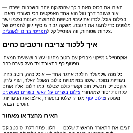
האירו את הכוס מאחור כך שהמשקה יזהר והשכבות ייפרדו —
אור שעובר דרך נוזל הוא אחד האפקטים הכי מעוררי תיאבון
בצילום אוכל. לכדו את עיבוי הטיפות לתחושת רעננות וצלמו ישר
מלפנים כדי לחגוג את הגובה. משקה גבוה מוסיף גיוון לתפריט של
.
צלחות שטוחות, וזה אפסייל קל ל
תפריטי ברים ולאונג'ים
איך ללכוד צריבה ורטבים כהים
אוקסטייל ג'מייקני מבריק עם רוטב מהגוני עשיר ושעועית חמאה,
טפטוף כף בתאורת צד מעל קערה כהה
כל מנה שלמעלה חולקת אתגר אחד — אוכל כהה, רוטב כהה,
ניגודיות נמוכה. שלטו במיומנויות צילום האוכל האלה, ועוף ג'רק,
אוקסטייל, תבשיל חום וקארי כולם יצטלמו כמו חלום. אלה אותם
עקרונות יסוד שמאחורי
צילום בשרים על האש ובשרים מעושנים
מעולה ו
צילום עוף
מגרה: שלטו בתאורה, אילצו את הניגודיות,
הוסיפו הבהק.
האירו מהצד או מאחור
הציבו את התאורה הראשית שלכם — חלון, פתח דלת, סופטבוקס