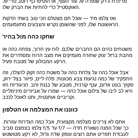
מרינדת ג'רק שמורה על עור העוף, או הוסיפו כף רוטב טרי על
האוקסטייל כדי להחיות את הברק שלו.
ואז צלמו מיד — אוכל חם מצטלם הכי טוב בשתי הדקות
הראשונות שלו, לפני שהשומן נקרש והצבעים מתעמעמים.
שחקו כהה מול בהיר
משטחים כהים הם החברים שלכם. לוח עץ חרוך, צפחה כהה או
מחבת ברזל יצוק שחורה מעמיקים את מצב הרוח ומסתירים את
הרקע המבולגן של מטבח פעיל.
אבל אוכל כהה על צלחת כהה על משטח כהה זקוק להצלה, וזה
התפקיד של כמה נגיעות צבע מכוונות: פלח ליים, פיזור בצל ירוק,
סקוץ' בונט אדום, ענף קורנית, מטבע של בננת זהב. הניגודיות הזו
היא לב ליבו של צילום אוכל כהה — שמרו על אביזרים מינימליים
וקריביים אותנטית, ותנו לאוכל לככב.
כווננו את המצלמה או הטלפון
אתם לא צריכים מצלמה מקצועית, אבל כמה הגדרות עוזרות.
צלמו בצמצם סביב f/5 עד f/7 כך שכל המנה נשארת חדה —
לעבודת תפריט אתם רוצים עומק שדה גדול, לא רקע מטושטש