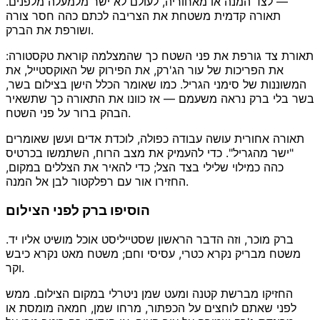
— לצד המנה או מאחוריה, לעולם לא ישר מלמעלה מלפנים.
תאורה קדמית משטחת את הצריבה לכתם כהה חסר צורה
ושורפת את הברק.
תאורת צד גורפת את פני השטח כך שהמצלמה קוראת טקסטורה:
את הפריכות של עור הג'רק, את הפירוק של האוקסטייל, את
המשוננות של סימני הגריל. כמו שאומר הכלל הישן בצילום בשר,
בשר בלי ברק נראה משעמם — אז כוונו את התאורה כך שתשאיר
הבהק ברור על פני השטח.
תאורה אחורית עושה עבודה כפולה, לוכדת אדים ועשן שאומרים
"ישר מהגריל". כדי להעמיק את מצב הרוח, השתמשו בכרטיס
כהה כמילוי שלילי בצד הצל; כדי להאיר את הצללים במקום,
החזירו אור עם רפלקטור לבן אל המנה.
הוסיפו ברק לפני הצילום
ברק מוכר, וזה הדבר הראשון שסטייליסט אוכל מושיט אליו יד.
משטח מבריק נקרא כטרי, עסיסי וחם; משטח מאט נקרא כיבש
וקר.
החזיקו מברשת קטנה ומעט שמן ניטרלי במקום הצילום. ממש
לפני שאתם לוחצים על הכפתור, מרחו שמן, חמאה מומסת או