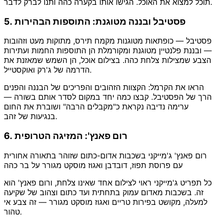
תוכל למצוא את האוכל. הגישו אותו בקערה כהה ותנו לברק לדבר.
5. פסטיבל ובננה מטוגנת: התוספות הבהירות
פסטיבל — כופתאות מטוגנות מקמח תירס, מתוקות מעט וזהובות
— ובננת פלנטיין מטוגנת ומקורמלת הן התוספות החמות ועתירות
הצבע שמצילות צלחת כהה. בצילום אוכל, הן השמש שמאזנת את
הדרמה של ג'רק ואוקסטייל.
הראו את הקרמל: הקצוות הזהובים והפריכים של הבננה והפנים
הרך של הפסטיבל. קבצו כמה יחד במקום לסדר אותם בשורה —
ערימה נדיבה נקראת כ"מקבלים הרבה" ושוברת את החום
בנגיעות של זהב.
6. רום פאנץ': המזיגה הטרופית
רום פאנץ' ג'מייקני בשכבות אדום-כתום שזוהר בתאורה אחורית
עם פרוסת תפוז, דובדבן ואגוז מוסקט מגורר על בר כהה
כל תפריט ג'מייקני ראוי לצילום אחד שאינו צלחת, ורום פאנץ' הוא
זה. בשכבות מאדום עמוק בתחתית ועד כתום וצהוב של שקיעה
למעלה, מקושט בפירות טריים ואגוז מוסקט מגורר — זה צבע אי
טהור.