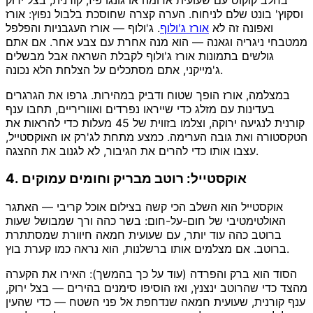
וסקוץ' בונט שלם לניחוח. הערה קצרה שחוסכת בלבול נפוץ: אורז
ואפונה זה לא
אורז ג'ולוף
. ג'ולוף — אורז העגבניות והפלפל
ממטבחי ניגריה וגאנה — הוא מנה אחרת עם צבע אחר. אם אתם
גולשים בתמונות אורז ג'ולוף לקבלת השראה אבל מבשלים
ג'מייקני, אתם מסתכלים על הצלחת הלא נכונה.
במצלמה, אורז הופך שטוח ודביק במהירות. גרפו את הגרגרים
בעדינות עם מזלג כדי שייראו נפרדים ואווריריים, תחבו ענף
קורנית לנגיעה ירוקה, וצלמו בזווית של 45 מעלות כדי להראות את
הטקסטורה ואת גובה הערימה. כמצע מתחת לג'רק או האוקסטייל,
עצבו אותו כדי להרים את הגיבור, לא לגנוב את ההצגה.
4. אוקסטייל: רוטב מבריק וחומים עמוקים
אוקסטייל הוא השלב הכי קשה בצילום אוכל קריבי — האתגר
האולטימטיבי של חום-על-חום: בשר כהה ורך שמבושל שעות
ברוטב כהה עוד יותר, עם שעועית חמאה חיוורת שמסתתרת
ברוטב. אם מצלמים אותו ברשלנות, הוא נראה כמו קערת בוץ.
הסוד הוא ברק והפרדה (עוד על כך בהמשך): האירו את הקערה
מהצד כדי שהרוטב ינצנץ, ואז הוסיפו סימנים בהירים — בצל ירוק,
ענף קורנית, שעועית חמאה שנדחפת אל פני השטח — כדי שהעין