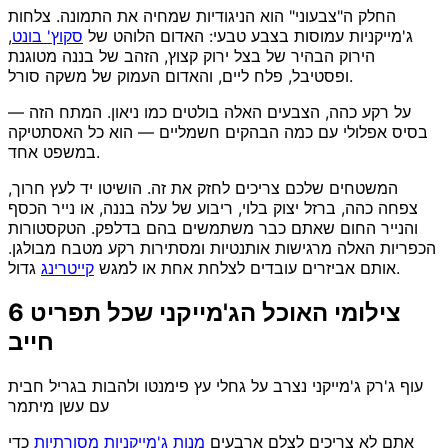
החלק ה"צבעוני" הוא הניגודיות שמחיה את התמונה. צלחות
ג'מייקניות עמוסות בצבע טבעי: האדום הלוהט של
סקוץ' בונט
,
הירוק הבהיר של בצל ירוק קצוץ, הזהב של בננה מטוגנת
ופסטיבל, פלח ליים, והאדום העמוק של משקה סורל.
על רקע כהה, הצבעים האלה בולטים כמו ניאון. המתח הזה —
בסיס אפלולי עם כמה הבהקים חשמליים — הוא כל האסתטיקה
במשפט אחד.
המשטחים שלכם צריכים לחזק את זה. הושיטו יד לעץ חרוך,
צפחה כהה, ברזל יצוק בלוי, ריבוע של עלה בננה, או נייר הכסף
והנייר החום שאתם כבר משתמשים בהם בדלפק. הטקסטורות
הכפריות האלה מרגישות אותנטיות ומסתירות רקע מטבח מבולגן.
גדול.
אותם אביזרים עובדים לצלחת אחת או למגש
קייטרינג
6 צילומי האוכל הג'מייקני שכל תפריט
חייב
עוף ג'רק ג'מייקני נצרב על גחלי עץ פימנטו ולהבות בגריל חבית
עם עשן מיתמר
אתם לא צריכים לצלם ארבעים
מנות ג'מייקניות מסורתיות
כדי