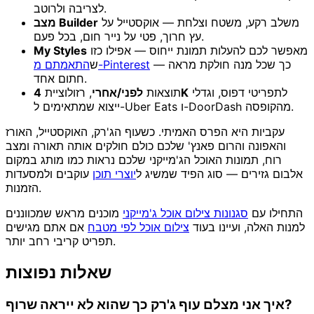
לצריבה ולרוטב.
משלב רקע, משטח וצלחת — אוקסטייל על
מצב Builder
עץ חרוך, פטי על נייר חום, בכל פעם.
מאפשר לכם להעלות תמונת ייחוס — אפילו כזו
My Styles
— כך שכל מנה חולקת מראה
התאמתם מ-Pinterest
ש
חתום אחד.
לתפריטי דפוס, וגדלי
4K
תוצאות
לפני/אחרי
, רזולוציית
ייצוא שמתאימים ל-Uber Eats ו-DoorDash מהקופסה.
עקביות היא הפרס האמיתי. כשעוף הג'רק, האוקסטייל, האורז
והאפונה והרום פאנץ' שלכם כולם חולקים אותה תאורה ומצב
רוח, תמונות האוכל הג'מייקני שלכם נראות כמו מותג במקום
אלבום גזירים — סוג הפיד שמשיג ל
יוצרי תוכן
עוקבים ולמסעדות
הזמנות.
התחילו עם
סגנונות צילום אוכל ג'מייקני
מוכנים מראש שמכווננים
למנות האלה, ועיינו בעוד
צילום אוכל לפי מטבח
אם אתם מגישים
תפריט קריבי רחב יותר.
שאלות נפוצות
איך אני מצלם עוף ג'רק כך שהוא לא ייראה שרוף?