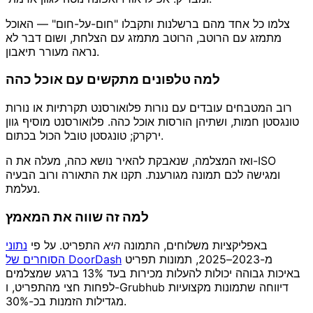
צלמו כל אחד מהם ברשלנות ותקבלו "חום-על-חום" — האוכל
מתמזג עם הרוטב, הרוטב מתמזג עם הצלחת, ושום דבר לא
נראה מעורר תיאבון.
למה טלפונים מתקשים עם אוכל כהה
רוב המטבחים עובדים עם נורות פלואורסנט תקרתיות או נורות
טונגסטן חמות, ושתיהן הורסות אוכל כהה. פלואורסנט מוסיף גוון
ירקרק; טונגסטן טובל הכול בכתום.
ואז המצלמה, שנאבקת להאיר נושא כהה, מעלה את ה-ISO
ומגישה לכם תמונה מגורענת. תקנו את התאורה ורוב הבעיה
נעלמת.
למה זה שווה את המאמץ
באפליקציות משלוחים, התמונה
היא
התפריט. על פי
נתוני
מ-2023–2025, תמונות תפריט
הסוחרים של DoorDash
באיכות גבוהה יכולות להעלות מכירות בעד 13% ברגע שמצלמים
לפחות חצי מהתפריט, ו-Grubhub דיווחה שתמונות מקצועיות
מגדילות הזמנות בכ-30%.