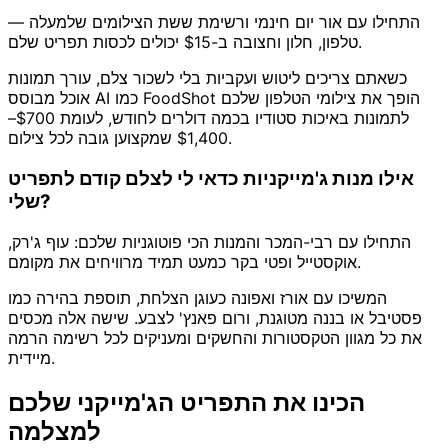
התחילו עם אור יום חינמי ורשימת ששת הצילומים שלמעלה —
טלפון, חלון וחצובה ב-$15 יכולים לכסות תפריט שלם.
כשאתם צריכים ליטוש ועקביות בלי לשכור צלם, עורך תמונות
אוכל מבוסס AI כמו FoodShot הופך את צילומי הטלפון שלכם
לתמונות באיכות סטודיו בכמה דולרים לחודש, לעומת $700–
$1,400 שמקצוען גובה לכל צילום.
אילו מנות ג'מייקניות כדאי לי לצלם קודם לתפריט
שלי?
התחילו עם רבי-המכר והמנות הכי פוטוגניות שלכם: עוף ג'רק,
אוקסטייל ופטי בקר כמעט תמיד מרוויחים את מקומם.
המשיכו עם אורז ואפונה כעוגן הצלחת, תוספת בהירה כמו
פסטיבל או בננה מטוגנת, ורום פאנץ' לצבע. שישה אלה מכסים
את כל מגוון הטקסטורות והחשקים ומעניקים לכל רשימה הרמה
מיידית.
הכינו את התפריט הג'מייקני שלכם
למצלמה