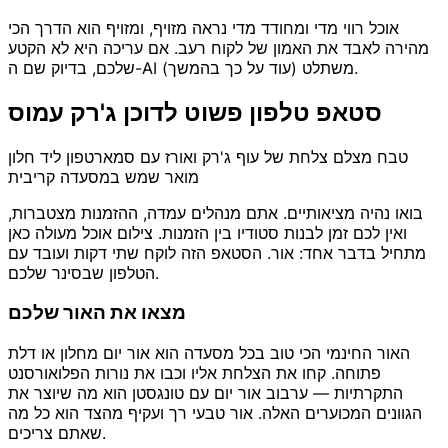
אוכל רווי מדי ומחודד מדי נראה מזויף, ומזויף הוא הדרך הכי
מהירה לאבד את האמון של לקוח רעב. אם עריכה היא לא הקטע
שלכם, בדיוק שם ה-AI משתלט (עוד על כך בהמשך).
סטאפ טלפון פשוט לדוכן ג'רק עמוס
טבח מצלם צלחת של עוף ג'רק ואורז עם סמארטפון ליד חלון
מואר שמש במסעדה קריבית
בואו נהיה מציאותיים. אתם מנהלים עמדה, ההזמנות מצטברות,
ואין לכם זמן לבנות סטודיו בין הזמנות. צילום אוכל מעולה כאן
מתחיל בדבר אחד: אור. הסטאפ הזה לוקח שתי דקות ועובד עם
הטלפון שבסינר שלכם.
מצאו את האור שלכם
האור החינמי הכי טוב בכל מסעדה הוא אור יום מחלון או דלת
פתוחה. קחו את הצלחת אליו וכבו את נורות הפלואורסנט
התקרתיות — ערבוב אור יום עם טונגסטן הוא מה שיוצר את
הגוונים המכוערים האלה. אור טבעי רך ועקיף מהצד הוא כל מה
שאתם צריכים.