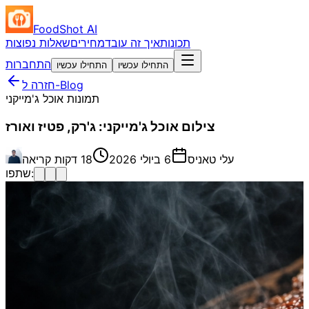
FoodShot AI
תכונות
איך זה עובד
מחירים
שאלות נפוצות
התחברות
התחילו עכשיו
התחילו עכשיו
חזרה ל-Blog
תמונות אוכל ג'מייקני
צילום אוכל ג'מייקני: ג'רק, פטיז ואורז
עלי טאניס
6 ביולי 2026
18 דקות קריאה
שתפו: