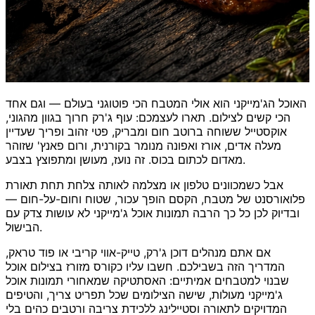
האוכל הג'מייקני הוא אולי המטבח הכי פוטוגני בעולם — וגם אחד
הכי קשים לצילום. תארו לעצמכם: עוף ג'רק חרוך בגוון מהגוני,
אוקסטייל ששוחה ברוטב חום ומבריק, פטי זהוב ופריך שעדיין
מעלה אדים, אורז ואפונה מנומר בקורנית, ורום פאנץ' שזוהר
מאדום לכתום בכוס. זה נועז, מעושן ומתפוצץ בצבע.
אבל כשמכוונים טלפון או מצלמה לאותה צלחת תחת תאורת
פלואורסנט של מטבח, הקסם הופך עכור, שטוח וחום-על-חום —
ובדיוק לכן כל כך הרבה תמונות אוכל ג'מייקני לא עושות צדק עם
הבישול.
אם אתם מנהלים דוכן ג'רק, טייק-אווי קריבי או פוד טראק,
המדריך הזה בשבילכם. חשבו עליו כקורס מזורז בצילום אוכל
שבנוי למטבחים אמיתיים: האסתטיקה שמאחורי תמונות אוכל
ג'מייקני מעולות, שישה הצילומים שכל תפריט צריך, והטיפים
המדויקים לתאורה וסטיילינג ללכידת צריבה ורטבים כהים בלי