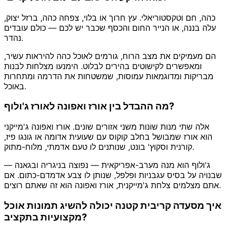
כהה, חם וטקסטוריאלי. עץ חרוך או בלוי, צפחה כהה, ברזל יצוק,
עלה בננה, או הנייר החום והכסף שכבר יש לכם — כולם עובדים
נהדר.
הם מעמיקים את מצב הרוח, גורמים לאוכל כהה להיראות עשיר,
ומאפשרים לקישוטים בהירים לבלוט. הימנעו מצלחות לבנות
מבריקות ומדוגמאות עמוסות, שמשטחות את הדרמה ומתחרות
באוכל.
מה ההבדל בין אורז ואפונה לאורז ג'ולוף?
אלה שתי מנות שונות משני אזורים שונים. אורז ואפונה ג'מייקני
הוא אורז שמבושל בחלב קוקוס עם שעועית אדומה או גונגו פיז,
קורנית וסקוץ' בונט, שנותנים לו טעם אדמתי, מלוח-מתוק.
ג'ולוף הוא מנה מערב-אפריקאית — נפוצה בניגריה ובגאנה —
שבנויה על בסיס עגבניות ופלפל, שנותן לו צבע אדמדם-כתום. אם
אתם מצלמים צלחת ג'מייקנית, אורז ואפונה הוא זה שאתם רוצים.
איך מסעדה קריבית קטנה יכולה להשיג תמונות אוכל
מקצועיות בתקציב?