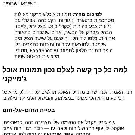
שייראו "שרופים".
לסיכום מהיר:
תמונות אוכל ג'מייקני מעולות
מסתכמות בתאורה וניגודיות: רקע כהה ואפלולי עם
נגיעות צבע בהירות (סקוץ' בונט, בצל ירוק, ליים),
הבהק מבריק על הבשר, ואדים שנלכדים בתאורה
אחורית. צלמו ליד חלון והישענו על שישה הצילומים
שלמטה. לתוצאות עקביות ומוכנות לתפריט בלי
סטודיו, FoodShot AI הופך תמונת טלפון לתמונה
מקצועית בכ-90 שניות.
למה כל כך קשה לצלם נכון תמונות אוכל
ג'מייקני
הנה האמת הכנה שרוב מדריכי האוכל מדלגים עליה: חלק מהאוכל
הכי טעים הוא הכי מכוער במצלמה, והבישול הג'מייקני מלא בו.
בעיית החום-על-חום
עוף ג'רק מקבל את הנשמה שלו מצריבה כהה וקראנצ'ית.
אוקסטייל, עוף בתבשיל חום וקארי עז — כולם בגוון חום עמוק
ומבריק. אפילו אורז ואפונה נוטה לגוון אדמתי.