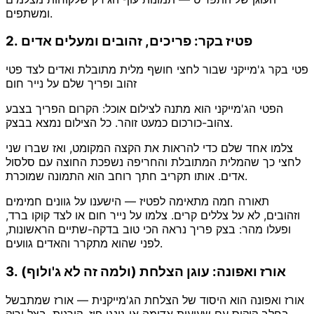
ומשתפים.
2. פטיז בקר: פריכים, זהובים ומעלים אדים
פטי בקר ג'מייקני שבור לחצי חושף מלית מתובלת ואדים לצד פטי
זהוב ופריך שלם על נייר חום
הפטי הג'מייקני הוא מתנה לצילום אוכל: הקרום הפריך בצבע
צהוב-כורכום כמעט זוהר. כל הצילום נמצא בבצק.
צלמו אחד שלם כדי להראות את הקצה המקומט, ואז שברו שני
לחצי כך שהמלית המתובלת והחריפה נשפכת החוצה עם סלסול
אדים. אותו תקריב חתך רוחב הוא התמונה שמוכרת.
תאורה חמה מתאימה לפטיז — הישענו על גוונים חמימים
וזהובים, לא על צללים קרים. צלמו על נייר חום או לצד קוקו ברד,
ופעלו מהר: בצק פריך נראה הכי טוב בדקה-שתיים הראשונות,
לפני שהוא מתקרר והאדים גוועים.
3. אורז ואפונה: עוגן הצלחת (ולמה זה לא ג'ולוף)
אורז ואפונה הוא היסוד של הצלחת הג'מייקנית — אורז שמתבשל
בחלב קוקוס עם שעועית אדומה או גונגו פיז, קורנית, בצל ירוק