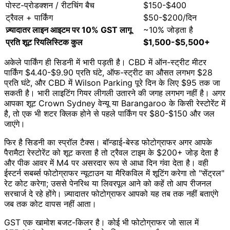
पोस्ट-प्रोडक्शन / रीटचिंग बैच
$150-$400
ट्रैवल + पार्किंग
$50-$200/दिन
ज़्यादातर लाइन आइटम पर 10% GST लागू
~10% जोड़ता है
प्रति शूट रियलिस्टिक कुल
$1,500-$5,500+
अकेले पार्किंग ही सिडनी में भारी पड़ती है। CBD में ऑन-स्ट्रीट मीटर
पार्किंग $4.40-$9.90 प्रति घंटे, ऑफ-स्ट्रीट का औसत लगभग $28
प्रति घंटे, और CBD में Wilson Parking पूरे दिन के लिए $95 तक जा
सकती है। भारी लाइटिंग गियर लीगली उतारने की जगह लगभग नहीं है। अगर
आपका शूट Crown Sydney वेन्यू या Barangaroo के किसी रेस्टोरेंट में
है, तो एक भी शटर क्लिक होने से पहले पार्किंग पर $80-$150 और जल
जाएंगे।
फिर है सिडनी का स्प्रॉल टैक्स। बॉन्डाई-बेस्ड फोटोग्राफर अगर आपके
पैरामैटा रेस्टोरेंट को शूट करता है तो ट्रैवल टाइम के $200+ जोड़ देता है
और पीक आवर में M4 पर असरदार रूप से आधा दिन गंवा देता है। वही
ईस्टर्न सबर्ब्स फोटोग्राफर न्यूटाउन या मैरिकविल में शूटिंग करेगा तो "सेंट्रल"
रेट कोट करेगा; उससे पेनरिथ या लिवरपूल आने को कहें तो आप रीजनल
सरचार्ज दे रहे होंगे। ज़्यादातर फोटोग्राफर आपको यह तब तक नहीं बताएंगे
जब तक कोट वापस नहीं आता।
GST एक खामोश बजट-किलर है। कोई भी फोटोग्राफर जो साल में