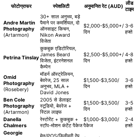
लीड
फोटोग्राफर
स्पेशलिटी
अनुमानित रेट (AUD)
टाइम
30+ साल अनुभव, बड़े
Andre Martin
पैमाने पर कमर्शियल, दो
$2,000-$5,000+/
3-6
Photography
ऑनसाइट किचन,
दिन
हफ्ते
(Artarmon)
Nikon Award
विजेता
कुकबुक एडिटोरियल,
James Beard
$2,500-$5,000+/
4-8
Petrina Tinslay
विजेता, इंटरनेशनल
दिन
हफ्ते
कैम्पेन
मॉडर्न ऑस्ट्रेलियन,
Omid
बेवरेज, 25 साल
$1,500-$3,500/
3-6
Photography
अनुभव, MLA +
दिन
हफ्ते
(Rosebery)
David Jones
Ben Cole
2005 से डेलाइट
$1,500-$3,500/
3-5
Photography
स्टूडियो, बेवरेज +
दिन
हफ्ते
(Artarmon)
स्टिल लाइफ
Danella
रेस्टोरेंट + कुकबुक +
$1,000-$3,000/
2-4
Chalmers
स्टॉप-मोशन कंटेंट पैकेज
पैकेज
हफ्ते
Georgie
मेनू/POS/डिलीवरी ऐप