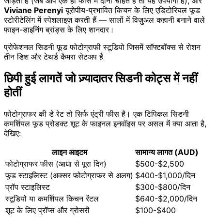
जोड़ती हैं (जब आप एक ही फीस में दोनों चाहते हैं तो यह उपयोगी है), और
Viviane Perenyi
यूरोपीय-प्रभावित किचन के लिए एडिटोरियल फूड
स्टोरीटेलिंग में स्पेशलाइज़ करती हैं — सालों में विज़ुअल कहानी बनाने वाले
फाइन-डाइनिंग ब्रांड्स के लिए शानदार।
प्रोफेशनल सिडनी फूड फोटोग्राफी स्टूडियो जिसमें सॉफ्टबॉक्स से रोशन
तीन डिश और टेथर्ड कैमरा सेटअप है
छिपी हुई लागतें जो ज़्यादातर सिडनी कोट्स में नहीं
होतीं
फोटोग्राफर की डे रेट तो सिर्फ एंट्री फीस है। एक टिपिकल सिडनी
कमर्शियल फूड प्रोडक्ट शूट के फाइनल इनवॉइस पर असल में क्या आता है,
देखिए:
लाइन आइटम
सामान्य लागत (AUD)
फोटोग्राफर फीस (आधा से पूरा दिन)
$500-$2,500
फूड स्टाइलिस्ट (अक्सर फोटोग्राफर से अलग)
$400-$1,000/दिन
प्रॉप स्टाइलिस्ट
$300-$800/दिन
स्टूडियो या कमर्शियल किचन रेंटल
$640-$2,000/दिन
शूट के लिए प्रॉप्स और ग्रोसरी
$100-$400