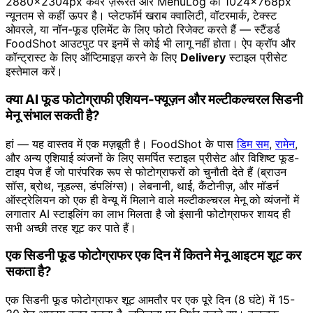
2880×2304px कवर ज़रूरत और MenuLog की 1024×768px
न्यूनतम से कहीं ऊपर है। प्लेटफॉर्म खराब क्वालिटी, वॉटरमार्क, टेक्स्ट
ओवरले, या नॉन-फूड एलिमेंट के लिए फोटो रिजेक्ट करते हैं — स्टैंडर्ड
FoodShot आउटपुट पर इनमें से कोई भी लागू नहीं होता। ऐप क्रॉप और
कॉन्ट्रास्ट के लिए ऑप्टिमाइज़ करने के लिए
Delivery
स्टाइल प्रीसेट
इस्तेमाल करें।
क्या AI फूड फोटोग्राफी एशियन-फ्यूज़न और मल्टीकल्चरल सिडनी
मेनू संभाल सकती है?
हां — यह वास्तव में एक मज़बूती है। FoodShot के पास
डिम सम
,
रामेन
,
और अन्य एशियाई व्यंजनों के लिए समर्पित स्टाइल प्रीसेट और विशिष्ट फूड-
टाइप पेज हैं जो पारंपरिक रूप से फोटोग्राफरों को चुनौती देते हैं (ब्राउन
सॉस, ब्रोथ, नूडल्स, डंपलिंग्स)। लेबनानी, थाई, कैंटोनीज़, और मॉडर्न
ऑस्ट्रेलियन को एक ही वेन्यू में मिलाने वाले मल्टीकल्चरल मेनू को व्यंजनों में
लगातार AI स्टाइलिंग का लाभ मिलता है जो इंसानी फोटोग्राफर शायद ही
सभी अच्छी तरह शूट कर पाते हैं।
एक सिडनी फूड फोटोग्राफर एक दिन में कितने मेनू आइटम शूट कर
सकता है?
एक सिडनी फूड फोटोग्राफर शूट आमतौर पर एक पूरे दिन (8 घंटे) में 15-