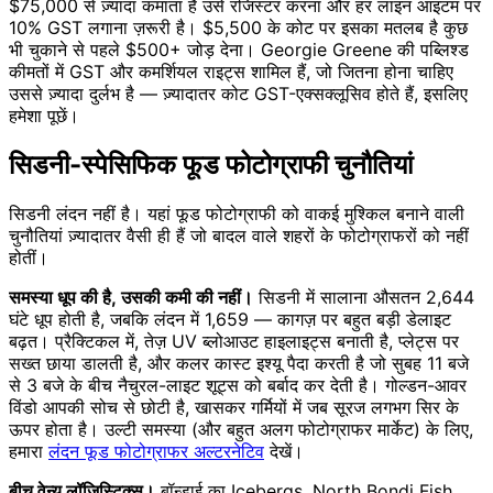
$75,000 से ज़्यादा कमाता है उसे रजिस्टर करना और हर लाइन आइटम पर
10% GST लगाना ज़रूरी है। $5,500 के कोट पर इसका मतलब है कुछ
भी चुकाने से पहले $500+ जोड़ देना। Georgie Greene की पब्लिश्ड
कीमतों में GST और कमर्शियल राइट्स शामिल हैं, जो जितना होना चाहिए
उससे ज़्यादा दुर्लभ है — ज़्यादातर कोट GST-एक्सक्लूसिव होते हैं, इसलिए
हमेशा पूछें।
सिडनी-स्पेसिफिक फूड फोटोग्राफी चुनौतियां
सिडनी लंदन नहीं है। यहां फूड फोटोग्राफी को वाकई मुश्किल बनाने वाली
चुनौतियां ज़्यादातर वैसी ही हैं जो बादल वाले शहरों के फोटोग्राफरों को नहीं
होतीं।
समस्या धूप की है, उसकी कमी की नहीं।
सिडनी में सालाना औसतन 2,644
घंटे धूप होती है, जबकि लंदन में 1,659 — कागज़ पर बहुत बड़ी डेलाइट
बढ़त। प्रैक्टिकल में, तेज़ UV ब्लोआउट हाइलाइट्स बनाती है, प्लेट्स पर
सख्त छाया डालती है, और कलर कास्ट इश्यू पैदा करती है जो सुबह 11 बजे
से 3 बजे के बीच नैचुरल-लाइट शूट्स को बर्बाद कर देती है। गोल्डन-आवर
विंडो आपकी सोच से छोटी है, खासकर गर्मियों में जब सूरज लगभग सिर के
ऊपर होता है। उल्टी समस्या (और बहुत अलग फोटोग्राफर मार्केट) के लिए,
हमारा
लंदन फूड फोटोग्राफर अल्टरनेटिव
देखें।
बीच वेन्यू लॉजिस्टिक्स।
बॉन्डाई का Icebergs, North Bondi Fish,