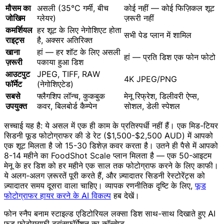
मौसम का
असली (35°C गर्मी, बीच
कोई नहीं — कोई फिज़िकल शूट
जोखिम
ग्लेयर)
ज़रूरी नहीं
कमर्शियल
हर शूट के लिए नेगोशिएट होता
सभी पेड प्लान में शामिल
राइट्स
है, अक्सर अतिरिक्त
खाना
हां — हर शॉट के लिए असली
हां — प्रति डिश एक फोन फोटो
ज़रूरी
पकाया हुआ डिश
आउटपुट
JPEG, TIFF, RAW
4K JPEG/PNG
फॉर्मेट
(नेगोशिएटेड)
सबसे
फ्लैगशिप लॉन्च, कुकबुक
मेनू रिफ्रेश, डिलीवरी ऐप्स,
उपयुक्त
कवर, बिलबोर्ड कैम्पेन
सोशल, डेली स्पेशल
सच्चाई यह है: ये असल में एक ही काम के प्रतिस्पर्धी नहीं हैं। एक मिड-टियर
सिडनी फूड फोटोग्राफर की डे रेट ($1,500-$2,500 AUD) में आपको
एक शूट मिलता है जो 15-30 डिशेज़ कवर करता है। उतने ही पैसे में आपको
8-14 महीने का FoodShot Scale प्लान मिलता है — एक 50-आइटम
मेनू के हर डिश को हर महीने एक साल तक फोटोग्राफ करने के लिए काफी।
ये अलग-अलग ज़रूरतें पूरी करते हैं, और ज़्यादातर सिडनी रेस्टोरेंट्स को
ज़्यादातर समय दूसरा वाला चाहिए। व्यापक रणनीतिक दृष्टि के लिए,
फूड
फोटोग्राफर हायर करने के AI विकल्प
हब देखें।
फोन स्नैप बनाम स्टाइल्ड एडिटोरियल लक्सा डिश साथ-साथ दिखाते हुए AI
फूड फोटोग्राफी ट्रांसफॉर्मेशन का कॉन्सेप्ट