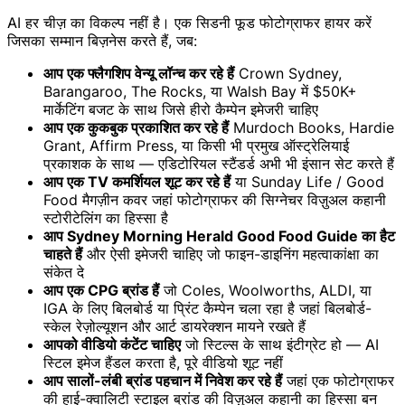
AI हर चीज़ का विकल्प नहीं है। एक सिडनी फूड फोटोग्राफर हायर करें
जिसका सम्मान बिज़नेस करते हैं, जब:
आप एक फ्लैगशिप वेन्यू लॉन्च कर रहे हैं
Crown Sydney,
Barangaroo, The Rocks, या Walsh Bay में $50K+
मार्केटिंग बजट के साथ जिसे हीरो कैम्पेन इमेजरी चाहिए
आप एक कुकबुक प्रकाशित कर रहे हैं
Murdoch Books, Hardie
Grant, Affirm Press, या किसी भी प्रमुख ऑस्ट्रेलियाई
प्रकाशक के साथ — एडिटोरियल स्टैंडर्ड अभी भी इंसान सेट करते हैं
आप एक TV कमर्शियल शूट कर रहे हैं
या Sunday Life / Good
Food मैगज़ीन कवर जहां फोटोग्राफर की सिग्नेचर विज़ुअल कहानी
स्टोरीटेलिंग का हिस्सा है
आप Sydney Morning Herald Good Food Guide का हैट
चाहते हैं
और ऐसी इमेजरी चाहिए जो फाइन-डाइनिंग महत्वाकांक्षा का
संकेत दे
आप एक CPG ब्रांड हैं
जो Coles, Woolworths, ALDI, या
IGA के लिए बिलबोर्ड या प्रिंट कैम्पेन चला रहा है जहां बिलबोर्ड-
स्केल रेज़ोल्यूशन और आर्ट डायरेक्शन मायने रखते हैं
आपको वीडियो कंटेंट चाहिए
जो स्टिल्स के साथ इंटीग्रेट हो — AI
स्टिल इमेज हैंडल करता है, पूरे वीडियो शूट नहीं
आप सालों-लंबी ब्रांड पहचान में निवेश कर रहे हैं
जहां एक फोटोग्राफर
की हाई-क्वालिटी स्टाइल ब्रांड की विज़ुअल कहानी का हिस्सा बन