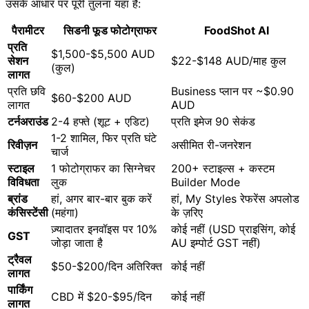
उसके आधार पर पूरी तुलना यहां है:
पैरामीटर
सिडनी फूड फोटोग्राफर
FoodShot AI
प्रति
$1,500-$5,500 AUD
सेशन
$22-$148 AUD/माह कुल
(कुल)
लागत
प्रति छवि
Business प्लान पर ~$0.90
$60-$200 AUD
लागत
AUD
टर्नअराउंड
2-4 हफ्ते (शूट + एडिट)
प्रति इमेज 90 सेकंड
1-2 शामिल, फिर प्रति घंटे
रिवीज़न
असीमित री-जनरेशन
चार्ज
स्टाइल
1 फोटोग्राफर का सिग्नेचर
200+ स्टाइल्स + कस्टम
विविधता
लुक
Builder Mode
ब्रांड
हां, अगर बार-बार बुक करें
हां, My Styles रेफरेंस अपलोड
कंसिस्टेंसी
(महंगा)
के ज़रिए
ज़्यादातर इनवॉइस पर 10%
कोई नहीं (USD प्राइसिंग, कोई
GST
जोड़ा जाता है
AU इम्पोर्ट GST नहीं)
ट्रैवल
$50-$200/दिन अतिरिक्त
कोई नहीं
लागत
पार्किंग
CBD में $20-$95/दिन
कोई नहीं
लागत