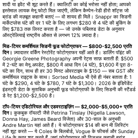
शादी या इवेंट भी शूट करते हैं। क्वालिटी का कोई भरोसा नहीं होता; आपको
इस्तेमाल लायक मेनू फोटो मिल जाएंगी, लेकिन कैम्पेन-रेडी हीरो शॉट्स जो
ब्रांड की मज़बूत कहानी बताएं — वो शायद ही मिलें। Snappr का सिडनी
मार्केटप्लेस घंटे की दर 1 घंटे के लिए लगभग $280 से 4 घंटे की बुकिंग के
लिए $783 तक लिस्ट करता है — जो उनके पब्लिश्ड डेटा के अनुसार
ऑस्ट्रेलियाई राष्ट्रीय औसत से लगभग 12% ज़्यादा है।
मिड-टियर कमर्शियल सिडनी फूड फोटोग्राफर — $800-$2,500 प्रति
दिन।
ज़्यादातर वर्किंग रेस्टोरेंट फोटोग्राफर यहीं आते हैं। डार्लिंग पॉइंट की
Georgie Greene Photography अपनी रेट्स साफ़ बताती हैं: $500
में 2-घंटे का मेनू अपडेट, $800 में आधा दिन (4 घंटे), $1,600 में पूरा 8-
घंटे का दिन, साथ ही हर 30 मिनट ओवरटाइम के $150 — सब GST और
कमर्शियल राइट्स के साथ। Sorted Media भी ऐसे ही नंबर बताता है: 1
घंटे के $290, 4 घंटे के $780, 7 घंटे के $1,300। 2026 के इंडिपेंडेंट
इंडस्ट्री डेटा के मुताबिक अनुभवी फूड फोटोग्राफी के लिए सिडनी की स्टैंडर्ड
डे रेट $1,200-$2,500 है।
टॉप-टियर एडिटोरियल और एडवरटाइज़िंग — $2,000-$5,000+ प्रति
दिन।
कुकबुक रॉयल्टी जैसे Petrina Tinslay (Nigella Lawson,
Donna Hay, James Beard विजेता) और 30-साल के अनुभवी
Andre Martin यहां आते हैं। ये फोटोग्राफर $14 की बान मी लिस्टिंग
नहीं शूट करते — ये Coles के बिलबोर्ड, Vogue के फीचर्स और Sunday
Life के कवर शूट करते हैं, जहां फोटोग्राफर की विज़ुअल कहानी ब्रांड