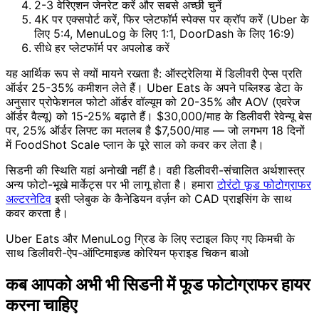
2-3 वेरिएशन जेनरेट करें और सबसे अच्छी चुनें
4K पर एक्सपोर्ट करें, फिर प्लेटफॉर्म स्पेक्स पर क्रॉप करें (Uber के
लिए 5:4, MenuLog के लिए 1:1, DoorDash के लिए 16:9)
सीधे हर प्लेटफॉर्म पर अपलोड करें
यह आर्थिक रूप से क्यों मायने रखता है: ऑस्ट्रेलिया में डिलीवरी ऐप्स प्रति
ऑर्डर 25-35% कमीशन लेते हैं। Uber Eats के अपने पब्लिश्ड डेटा के
अनुसार प्रोफेशनल फोटो ऑर्डर वॉल्यूम को 20-35% और AOV (एवरेज
ऑर्डर वैल्यू) को 15-25% बढ़ाते हैं। $30,000/माह के डिलीवरी रेवेन्यू बेस
पर, 25% ऑर्डर लिफ्ट का मतलब है $7,500/माह — जो लगभग 18 दिनों
में FoodShot Scale प्लान के पूरे साल को कवर कर लेता है।
सिडनी की स्थिति यहां अनोखी नहीं है। वही डिलीवरी-संचालित अर्थशास्त्र
अन्य फोटो-भूखे मार्केट्स पर भी लागू होता है। हमारा
टोरंटो फूड फोटोग्राफर
अल्टरनेटिव
इसी प्लेबुक के कैनेडियन वर्ज़न को CAD प्राइसिंग के साथ
कवर करता है।
Uber Eats और MenuLog ग्रिड के लिए स्टाइल किए गए किमची के
साथ डिलीवरी-ऐप-ऑप्टिमाइज़्ड कोरियन फ्राइड चिकन बाओ
कब आपको अभी भी सिडनी में फूड फोटोग्राफर हायर
करना चाहिए