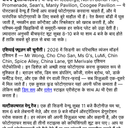
Promenade, Sean's, Manly Pavilion, Coogee Pavilion — ये
पोस्टकार्ड वेन्यू हैं जिन्हें आप वाकई फोटोग्राफ करवाना चाहते हैं, और ये
पारंपरिक फोटोग्राफी के लिए सबसे बुरे माहौल भी हैं। रेत कैमरा बॉडी में घुस
जाती है, नमकीन हवा कॉन्टैक्ट और रिफ्लेक्टर को खराब करती है, और
पश्चिम-मुखी खिड़कियों से समुद्री-चमक हर सफेद प्लेट को उड़ा देती है।
ज़्यादातर अनुभवी बीचफ्रंट शूट सुबह 8-10 बजे या शाम 4 बजे के बाद होते
हैं ताकि सबसे बुरे हाल से बचा जा सके।
एशियाई फ्यूज़न की चुनौती।
2026 में सिडनी का परिभाषित व्यंजन मॉडर्न
एशियन है — Mr Wong, Cho Cho San, Ms G's, LuMi, Chin
Chin, Spice Alley, China Lane, पूरा Merivale एशियन
पोर्टफोलियो। इन डिशेज़ को अच्छी तरह फोटोग्राफ करना कुख्यात रूप से
मुश्किल है। ब्राउन सॉस, डिम सम डंपलिंग, कोंजी, रामेन ब्रोथ, फो, डार्क
फर्मेंटेड पेस्ट, और एक जैसे रंग वाली स्टिर-फ्राई — सब विज़ुअली एक-दूसरे
में मिल जाते हैं। एक कुशल फूड फोटोग्राफर यहां अपनी फीस कमाता है —
लेकिन सही
डिम सम
और
रामेन
स्टाइल प्रीसेट्स के साथ AI भी ऐसा ही
करता है।
मल्टीकल्चरल मेनू रेंज।
एक ही सिडनी वेन्यू सुबह 11 बजे कैंटोनीज़ यम चा,
शाम 6 बजे लेबनानी मेज़े, और रात 9 बजे मॉडर्न ऑस्ट्रेलियन डेगुस्टेशन
परोस सकता है। हर व्यंजन की अपनी विज़ुअल भाषा और कहानी है, और एक
फोटोग्राफर शायद ही तीनों स्टाइल्स को कन्विंसिंगली शूट कर पाए। आप या