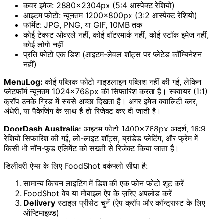
कवर इमेज: 2880×2304px (5:4 आस्पेक्ट रेशियो)
आइटम फोटो: न्यूनतम 1200×800px (3:2 आस्पेक्ट रेशियो)
फॉर्मेट: JPG, PNG, या GIF, 10MB तक
कोई टेक्स्ट ओवरले नहीं, कोई वॉटरमार्क नहीं, कोई स्टॉक इमेज नहीं,
कोई लोगो नहीं
प्रति फोटो एक डिश (आइटम-लेवल शॉट्स पर प्लेटेड कॉम्बिनेशन
नहीं)
MenuLog:
कोई पब्लिक फोटो गाइडलाइन पब्लिश नहीं की गई, लेकिन
प्लेटफॉर्म न्यूनतम 1024×768px की सिफारिश करता है। स्क्वायर (1:1)
क्रॉप उनके ग्रिड में सबसे अच्छा दिखता है। अगर इमेज क्वालिटी ब्लर,
अंधेरी, या पैकेजिंग के साथ है तो रिजेक्ट कर दी जाती है।
DoorDash Australia:
आइटम फोटो 1400×768px आदर्श, 16:9
रेशियो सिफारिश की गई, लो-लाइट शॉट्स, ब्रांडेड प्लेटिंग, और फ्रेम में
किसी भी नॉन-फूड एलिमेंट को सख्ती से रिजेक्ट किया जाता है।
डिलीवरी ऐप्स के लिए FoodShot वर्कफ्लो सीधा है:
सामान्य किचन लाइटिंग में डिश की एक फोन फोटो शूट करें
FoodShot वेब या मोबाइल ऐप के ज़रिए अपलोड करें
Delivery
स्टाइल प्रीसेट चुनें (ऐप क्रॉप और कॉन्ट्रास्ट के लिए
ऑप्टिमाइज़्ड)