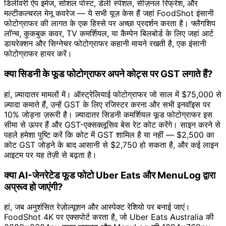
डिलीवरी ऐप इमेज, सोशल पोस्ट, डेली स्पेशल, सीज़नल रिफ्रेश, और
मल्टीकल्चरल मेनू कवरेज — ये सभी यूज़ केस हैं जहां FoodShot इंसानी
फोटोग्राफर की लागत के एक हिस्से पर अच्छा प्रदर्शन करता है। फ्लैगशिप
लॉन्च, कुकबुक कवर, TV कमर्शियल, या कैम्पेन बिलबोर्ड के लिए जहां आर्ट
डायरेक्शन और सिग्नेचर फोटोग्राफर कहानी मायने रखती है, एक इंसानी
फोटोग्राफर हायर करें।
क्या सिडनी के फूड फोटोग्राफर अपने कोट्स पर GST लगाते हैं?
हां, ज़्यादातर मामलों में। ऑस्ट्रेलियाई फोटोग्राफर जो साल में $75,000 से
ज़्यादा कमाते हैं, उन्हें GST के लिए रजिस्टर करना और सभी इनवॉइस पर
10% जोड़ना ज़रूरी है। ज़्यादातर सिडनी कमर्शियल फूड फोटोग्राफर इस
सीमा से ऊपर हैं और GST-एक्सक्लूसिव बेस रेट कोट करेंगे। साइन करने से
पहले हमेशा पुष्टि करें कि कोट में GST शामिल है या नहीं — $2,500 का
कोट GST जोड़ने के बाद आसानी से $2,750 हो सकता है, और कई लाइन
आइटम पर यह तेज़ी से बढ़ता है।
क्या AI-जेनरेटेड फूड फोटो Uber Eats और MenuLog द्वारा
अप्रूव हो जाएंगी?
हां, जब अनुशंसित रेज़ोल्यूशन और आस्पेक्ट रेशियो पर बनाई जाएं।
FoodShot 4K पर एक्सपोर्ट करता है, जो Uber Eats Australia की