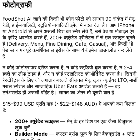
फोटोग्राफी
FoodShot AI खाने की किसी भी फोन फोटो को लगभग 90 सेकंड में मेनू-
रेडी, हाई-क्वालिटी, स्टूडियो-क्वालिटी इमेज में बदल देता है। आप iPhone
या Android से अपने असली डिश का स्नैप लेते हैं, उसे वेब या मोबाइल ऐप
के ज़रिए अपलोड करते हैं, 200+ क्यूरेटेड प्रीसेट्स में से एक स्टाइल चुनते
हैं (Delivery, Menu, Fine Dining, Cafe, Casual), और किसी भी
पेड प्लान पर पूरे कमर्शियल लाइसेंस के साथ 4K इमेज डाउनलोड कर लेते
हैं।
न कोई फोटोग्राफर ब्रीफ करना है, न कोई स्टूडियो बुक करना है, न 2-4
हफ्ते का लीड टाइम है, और न कोई स्टाइलिस्ट कोऑर्डिनेट करना है। सिडनी
रेस्टोरेंट्स के लिए जो लगातार बदलते सीज़नल मेनू, लूनर न्यू ईयर LTO, मार्डी
ग्रास स्पेशल और साप्ताहिक Uber Eats अपडेट चलाते हैं — वह
टर्नअराउंड ही असली पॉइंट है। लागत का अंतर तो दूसरी बात है।
$15-$99 USD प्रति माह (~$22-$148 AUD) में आपको क्या मिलता
है:
200+ क्यूरेटेड स्टाइल्स
— मेनू के हर डिश पर एक जैसा विज़ुअल
लुक चुनें
Builder Mode
— कस्टम ब्रांड लुक के लिए बैकग्राउंड + प्लेट
+ खाना मिलाएं