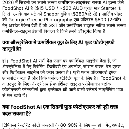
2026 में सिडनी का सबसे सस्ता कमर्शियल-लाइसेंस्ड रास्ता AI टूल्स जैसे
FoodShot AI है ($15 USD / ~$22 AUD प्रति माह Starter के
लिए), उसके बाद घंटे की Snappr बुकिंग ($280/घंटे से)। डार्लिंग पॉइंट
की Georgie Greene Photography एक पब्लिश्ड $500 (2-घंटे)
मेनू अपडेट पैकेज देती हैं जो GST और कमर्शियल राइट्स सहित सबसे सस्ता
कमर्शियल-राइट्स इंसानी विकल्प है जिसे हमने डॉक्यूमेंट किया है।
क्या ऑस्ट्रेलिया में कमर्शियल यूज़ के लिए AI फूड फोटोग्राफी
कानूनी है?
हां। FoodShot AI सभी पेड प्लान पर कमर्शियल लाइसेंस देता है, जो
ऑस्ट्रेलिया में मेनू प्रिंटिंग, डिलीवरी ऐप अपलोड, सोशल पोस्ट, पेड एड्स
और फिज़िकल साइनेज को कवर करता है। फ्री प्लान वॉटरमार्क्ड इमेज
एक्सपोर्ट करता है और सिर्फ पर्सनल/टेस्टिंग यूज़ के लिए है। FoodShot के
आउटपुट के लिए ऑस्ट्रेलियाई कमर्शियल राइट्स प्रोफेशनल स्टॉक
फोटोग्राफी प्लेटफॉर्म्स द्वारा इस्तेमाल की जाने वाली स्टैंडर्ड लाइसेंसिंग भाषा
से मेल खाते हैं।
क्या FoodShot AI एक सिडनी फूड फोटोग्राफर को पूरी तरह
बदल सकता है?
टिपिकल रेस्टोरेंट फोटो ज़रूरतों के 80-90% के लिए — हां। मेनू अपडेट,