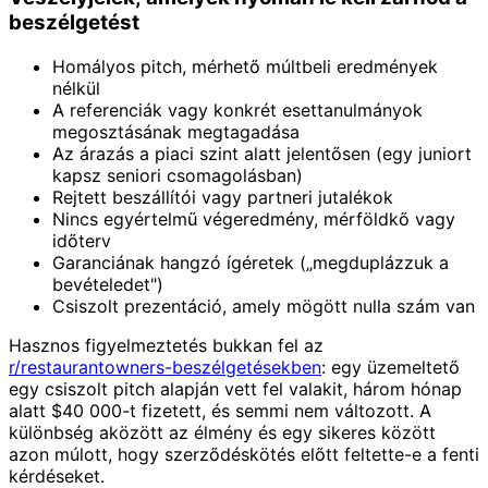
beszélgetést
Homályos pitch, mérhető múltbeli eredmények
nélkül
A referenciák vagy konkrét esettanulmányok
megosztásának megtagadása
Az árazás a piaci szint alatt jelentősen (egy juniort
kapsz seniori csomagolásban)
Rejtett beszállítói vagy partneri jutalékok
Nincs egyértelmű végeredmény, mérföldkő vagy
időterv
Garanciának hangzó ígéretek („megduplázzuk a
bevételedet")
Csiszolt prezentáció, amely mögött nulla szám van
Hasznos figyelmeztetés bukkan fel az
r/restaurantowners-beszélgetésekben
: egy üzemeltető
egy csiszolt pitch alapján vett fel valakit, három hónap
alatt $40 000-t fizetett, és semmi nem változott. A
különbség aközött az élmény és egy sikeres között
azon múlott, hogy szerződéskötés előtt feltette-e a fenti
kérdéseket.