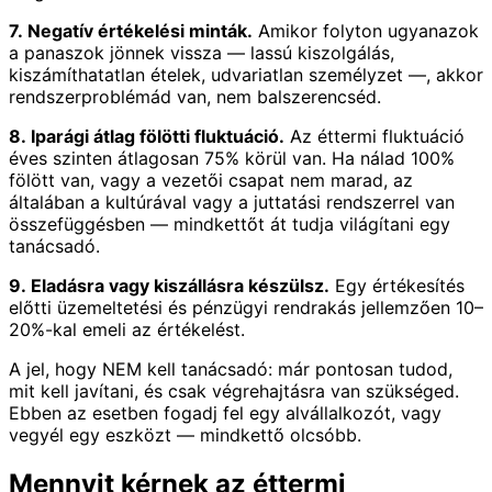
7. Negatív értékelési minták.
Amikor folyton ugyanazok
a panaszok jönnek vissza — lassú kiszolgálás,
kiszámíthatatlan ételek, udvariatlan személyzet —, akkor
rendszerproblémád van, nem balszerencséd.
8. Iparági átlag fölötti fluktuáció.
Az éttermi fluktuáció
éves szinten átlagosan 75% körül van. Ha nálad 100%
fölött van, vagy a vezetői csapat nem marad, az
általában a kultúrával vagy a juttatási rendszerrel van
összefüggésben — mindkettőt át tudja világítani egy
tanácsadó.
9. Eladásra vagy kiszállásra készülsz.
Egy értékesítés
előtti üzemeltetési és pénzügyi rendrakás jellemzően 10–
20%-kal emeli az értékelést.
A jel, hogy NEM kell tanácsadó: már pontosan tudod,
mit kell javítani, és csak végrehajtásra van szükséged.
Ebben az esetben fogadj fel egy alvállalkozót, vagy
vegyél egy eszközt — mindkettő olcsóbb.
Mennyit kérnek az éttermi