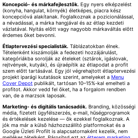
Koncepció- és márkafejlesztők.
Egy nyers elképzelést
(konyha, hangulat, környék) életképes, piacra kész
koncepcióvá alakítanak. Foglalkoznak a pozicionálással,
a névadással, a márka hangjával és az étlap kezdeti
vázlatával. Nyitás előtt vagy nagyobb márkaváltás előtt
érdemes őket bevonni.
Étlaptervezési specialisták.
Táblázatokban élnek.
Tételenként kiszámolják a fedezeti hozzájárulást,
kategóriákba sorolják az ételeket (sztárok, igáslovak,
rejtvények, kutyák), és újraépítik az étlapodat a profit
szem előtt tartásával. Egy jól végrehajtott étlaptervezési
projekt iparági kutatások szerint, amelyeket a
Menu
Cover Depot
publikált, tartósan 10–15%-kal emelheti a
profitot. Akkor vedd fel őket, ha a forgalom rendben
van, de a marzsok laposak.
Marketing- és digitális tanácsadók.
Branding, közösségi
média, fizetett ügyfélszerzés, e-mail, hűségprogramok
és értékelések kezelése — ők ezekkel foglalkoznak. A
jók ma már a külső házhozszállító platformokat és a
Google Üzleti Profilt is alapcsatornaként kezelik, nem
mellékes tételként. Párosítsd ezt az
étterem marketing