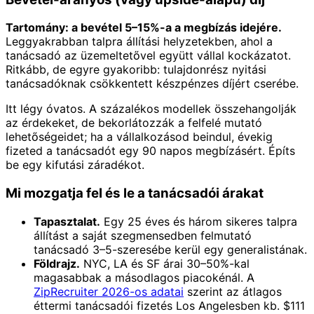
Tartomány: a bevétel 5–15%-a a megbízás idejére.
Leggyakrabban talpra állítási helyzetekben, ahol a
tanácsadó az üzemeltetővel együtt vállal kockázatot.
Ritkább, de egyre gyakoribb: tulajdonrész nyitási
tanácsadóknak csökkentett készpénzes díjért cserébe.
Itt légy óvatos. A százalékos modellek összehangolják
az érdekeket, de bekorlátozzák a felfelé mutató
lehetőségeidet; ha a vállalkozásod beindul, évekig
fizeted a tanácsadót egy 90 napos megbízásért. Építs
be egy kifutási záradékot.
Mi mozgatja fel és le a tanácsadói árakat
Tapasztalat.
Egy 25 éves és három sikeres talpra
állítást a saját szegmensedben felmutató
tanácsadó 3–5-szeresébe kerül egy generalistának.
Földrajz.
NYC, LA és SF árai 30–50%-kal
magasabbak a másodlagos piacokénál. A
ZipRecruiter 2026-os adatai
szerint az átlagos
éttermi tanácsadói fizetés Los Angelesben kb. $111