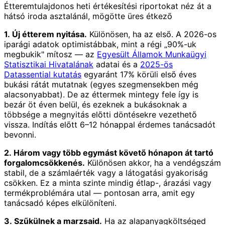
Étteremtulajdonos heti értékesítési riportokat néz át a
hátsó iroda asztalánál, mögötte üres étkező
1. Új étterem nyitása.
Különösen, ha az első. A 2026-os
iparági adatok optimistábbak, mint a régi „90%-uk
megbukik" mítosz — az
Egyesült Államok Munkaügyi
Statisztikai Hivatalának
adatai és a
2025-ös
Datassential kutatás
egyaránt 17% körüli első éves
bukási rátát mutatnak (egyes szegmensekben még
alacsonyabbat). De az éttermek mintegy fele így is
bezár öt éven belül, és ezeknek a bukásoknak a
többsége a megnyitás előtti döntésekre vezethető
vissza. Indítás előtt 6–12 hónappal érdemes tanácsadót
bevonni.
2. Három vagy több egymást követő hónapon át tartó
forgalomcsökkenés.
Különösen akkor, ha a vendégszám
stabil, de a számlaérték vagy a látogatási gyakoriság
csökken. Ez a minta szinte mindig étlap-, árazási vagy
termékproblémára utal — pontosan arra, amit egy
tanácsadó képes elkülöníteni.
3. Szűkülnek a marzsaid.
Ha az alapanyagköltséged