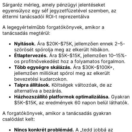
Sárgaréz mérleg, amely pénzügyi jelentéseket
egyensúlyoz egy séf jegyzetfüzetével szemben, az
éttermi tanácsadói ROI-t reprezentálva
A legegyértelműbb forgatókönyvek, amikor a
tanácsadás megtérül:
Nyitások.
Ára $20K–$75K, jellemzően ennek 2–5-
szörösét spórolja meg az elkerült hibákon.
Étlaptervezés.
Ára $5K–$15K, jellemzően 10–15%-
os profitnövekedést hoz a folyamatos forgalmon.
Több egységre skálázás.
Ára $30K–$100K+,
jellemzően milliókat spórol meg az elkerült
bevezetési kudarcokon.
Talpra állítások.
Költségek változóak, de az
alternatíva a bezárás.
Házhozszállító platformok optimalizálása.
Gyakran
$5K–$15K, az eredmények 60 napon belül láthatók.
A forgatókönyvek, amikor a tanácsadás gyakran
csalódást kelt:
Nincs konkrét problémád.
A „tedd jobbá az