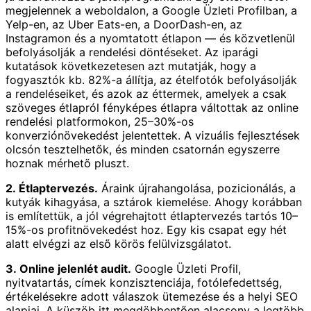
megjelennek a weboldalon, a Google Üzleti Profilban, a
Yelp-en, az Uber Eats-en, a DoorDash-en, az
Instagramon és a nyomtatott étlapon — és közvetlenül
befolyásolják a rendelési döntéseket. Az iparági
kutatások következetesen azt mutatják, hogy a
fogyasztók kb. 82%-a állítja, az ételfotók befolyásolják
a rendeléseiket, és azok az éttermek, amelyek a csak
szöveges étlapról fényképes étlapra váltottak az online
rendelési platformokon, 25–30%-os
konverziónövekedést jelentettek. A vizuális fejlesztések
olcsón tesztelhetők, és minden csatornán egyszerre
hoznak mérhető pluszt.
2. Étlaptervezés.
Áraink újrahangolása, pozicionálás, a
kutyák kihagyása, a sztárok kiemelése. Ahogy korábban
is említettük, a jól végrehajtott étlaptervezés tartós 10–
15%-os profitnövekedést hoz. Egy kis csapat egy hét
alatt elvégzi az első körös felülvizsgálatot.
3. Online jelenlét audit.
Google Üzleti Profil,
nyitvatartás, címek konzisztenciája, fotólefedettség,
értékelésekre adott válaszok ütemezése és a helyi SEO
alapjai. A küszöb itt megdöbbentően alacsony a legtöbb