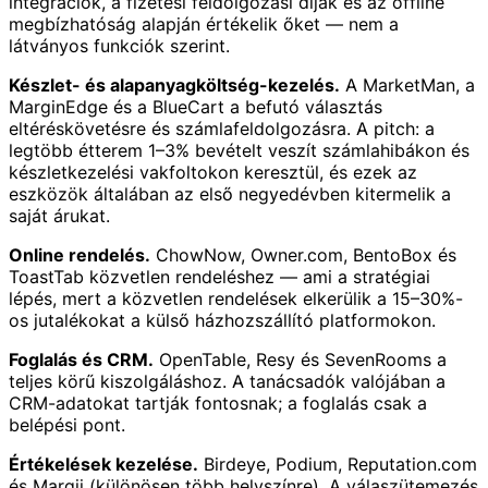
integrációk, a fizetési feldolgozási díjak és az offline
megbízhatóság alapján értékelik őket — nem a
látványos funkciók szerint.
Készlet- és alapanyagköltség-kezelés.
A MarketMan, a
MarginEdge és a BlueCart a befutó választás
eltéréskövetésre és számlafeldolgozásra. A pitch: a
legtöbb étterem 1–3% bevételt veszít számlahibákon és
készletkezelési vakfoltokon keresztül, és ezek az
eszközök általában az első negyedévben kitermelik a
saját árukat.
Online rendelés.
ChowNow, Owner.com, BentoBox és
ToastTab közvetlen rendeléshez — ami a stratégiai
lépés, mert a közvetlen rendelések elkerülik a 15–30%-
os jutalékokat a külső házhozszállító platformokon.
Foglalás és CRM.
OpenTable, Resy és SevenRooms a
teljes körű kiszolgáláshoz. A tanácsadók valójában a
CRM-adatokat tartják fontosnak; a foglalás csak a
belépési pont.
Értékelések kezelése.
Birdeye, Podium, Reputation.com
és Marqii (különösen több helyszínre). A válaszütemezés