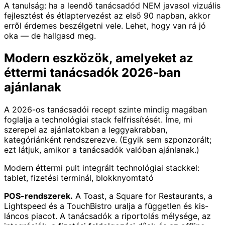
A tanulság: ha a leendő tanácsadód NEM javasol vizuális
fejlesztést és étlaptervezést az első 90 napban, akkor
erről érdemes beszélgetni vele. Lehet, hogy van rá jó
oka — de hallgasd meg.
Modern eszközök, amelyeket az
éttermi tanácsadók 2026-ban
ajánlanak
A 2026-os tanácsadói recept szinte mindig magában
foglalja a technológiai stack felfrissítését. Íme, mi
szerepel az ajánlatokban a leggyakrabban,
kategóriánként rendszerezve. (Egyik sem szponzorált;
ezt látjuk, amikor a tanácsadók valóban ajánlanak.)
Modern éttermi pult integrált technológiai stackkel:
tablet, fizetési terminál, blokknyomtató
POS-rendszerek.
A Toast, a Square for Restaurants, a
Lightspeed és a TouchBistro uralja a független és kis-
láncos piacot. A tanácsadók a riportolás mélysége, az