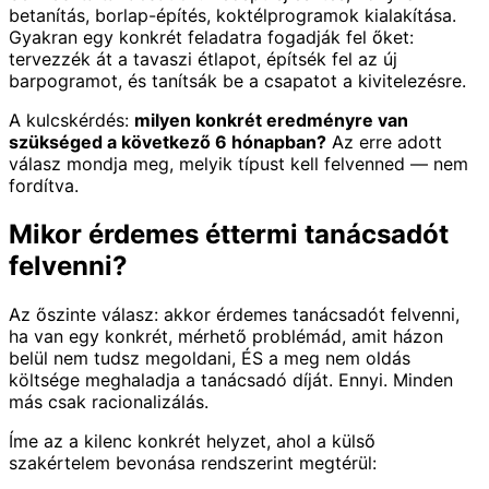
betanítás, borlap-építés, koktélprogramok kialakítása.
Gyakran egy konkrét feladatra fogadják fel őket:
tervezzék át a tavaszi étlapot, építsék fel az új
barpogramot, és tanítsák be a csapatot a kivitelezésre.
A kulcskérdés:
milyen konkrét eredményre van
szükséged a következő 6 hónapban?
Az erre adott
válasz mondja meg, melyik típust kell felvenned — nem
fordítva.
Mikor érdemes éttermi tanácsadót
felvenni?
Az őszinte válasz: akkor érdemes tanácsadót felvenni,
ha van egy konkrét, mérhető problémád, amit házon
belül nem tudsz megoldani, ÉS a meg nem oldás
költsége meghaladja a tanácsadó díját. Ennyi. Minden
más csak racionalizálás.
Íme az a kilenc konkrét helyzet, ahol a külső
szakértelem bevonása rendszerint megtérül: