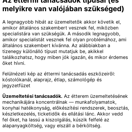
Az éttermi tanácsadók típusai (és
melyikre van valójában szükséged)
A legnagyobb hibát az üzemeltetők akkor követik el,
amikor általános szakembert vesznek fel, miközben
specialistára van szükségük. A második legnagyobb,
amikor specialistát vesznek fel olyan problémához, ami
általános szakembert kívánna. Az alábbiakban a
tizenegy különálló típust mutatjuk be, akikkel
találkozhatsz, hogy miben jók igazán, és mikor érdemes
őket hívni.
Felülnézeti kép az éttermi tanácsadás eszközeiről:
kóstolókanál, alaprajz, étlap, számológép és
jegyzetfüzet
Üzemeltetési tanácsadók.
Az étterem üzemeltetésének
mechanikájára koncentrálnak — munkafolyamatok,
konyhai hatékonyság, előkészítési rendszerek, beosztás,
készletkezelés, ticketidők és ellátási lánc. Akkor vedd
fel őket, ha lassú a kiszolgálás, kúszik felfelé az
alapanyagköltség, vagy elszáll a bérköltség.