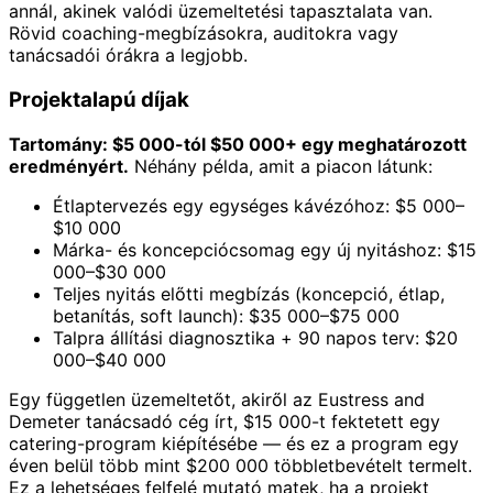
annál, akinek valódi üzemeltetési tapasztalata van.
Rövid coaching-megbízásokra, auditokra vagy
tanácsadói órákra a legjobb.
Projektalapú díjak
Tartomány: $5 000-tól $50 000+ egy meghatározott
eredményért.
Néhány példa, amit a piacon látunk:
Étlaptervezés egy egységes kávézóhoz: $5 000–
$10 000
Márka- és koncepciócsomag egy új nyitáshoz: $15
000–$30 000
Teljes nyitás előtti megbízás (koncepció, étlap,
betanítás, soft launch): $35 000–$75 000
Talpra állítási diagnosztika + 90 napos terv: $20
000–$40 000
Egy független üzemeltetőt, akiről az Eustress and
Demeter tanácsadó cég írt, $15 000-t fektetett egy
catering-program kiépítésébe — és ez a program egy
éven belül több mint $200 000 többletbevételt termelt.
Ez a lehetséges felfelé mutató matek, ha a projekt