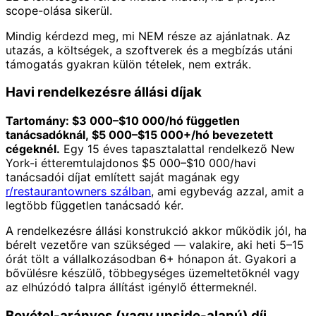
scope-olása sikerül.
Mindig kérdezd meg, mi NEM része az ajánlatnak. Az
utazás, a költségek, a szoftverek és a megbízás utáni
támogatás gyakran külön tételek, nem extrák.
Havi rendelkezésre állási díjak
Tartomány: $3 000–$10 000/hó független
tanácsadóknál, $5 000–$15 000+/hó bevezetett
cégeknél.
Egy 15 éves tapasztalattal rendelkező New
York-i étteremtulajdonos $5 000–$10 000/havi
tanácsadói díjat említett saját magának egy
r/restaurantowners szálban
, ami egybevág azzal, amit a
legtöbb független tanácsadó kér.
A rendelkezésre állási konstrukció akkor működik jól, ha
bérelt vezetőre van szükséged — valakire, aki heti 5–15
órát tölt a vállalkozásodban 6+ hónapon át. Gyakori a
bővülésre készülő, többegységes üzemeltetőknél vagy
az elhúzódó talpra állítást igénylő éttermeknél.
Bevétel-arányos (vagy upside-alapú) díj