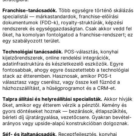
Franchise-tanácsadók.
Több egységre történő skálázás
specialistái — márkastandardok, franchise-előírási
dokumentumok (FDD-k), royalty-struktúrák, képzési
rendszerek és egységgazdaságtan. Csak akkor vedd fel
őket, ha komolyan fontolgatod a franchise-rendszert; ez
egy szabályozott terület.
Technológiai tanácsadók.
POS-választás, konyhai
kijelzőrendszerek, online rendelési integrációk,
adatinfrastruktúra és készletkezelő eszközök. Egyre
fontosabbak, ahogy egyre összetettebb a technológiai
stack az étteremben. Hasznosak, amikor POS-t
választasz vagy cserélsz, vagy össze kell fűznöd a
házhozszállítást, a hűségprogramot és a CRM-et.
Talpra állítási és helyreállítási specialisták.
Akkor hívják
őket, amikor egy étterem vérzik a pénztől. Kemény és
gyors döntéseket hoznak — bezárások, étlapszűkítés,
bérleti díj újratárgyalása, vezetőcsere. Gyakran bevétel-
arányos vagy upside-alapú konstrukcióban dolgoznak.
Séf- és italtanácsadók.
Receptfejlesztés, konyhai