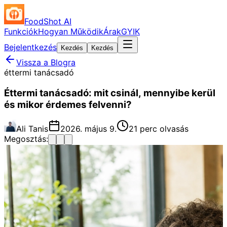
FoodShot AI
Funkciók
Hogyan Működik
Árak
GYIK
Bejelentkezés
Kezdés
Kezdés
Vissza a Blogra
éttermi tanácsadó
Éttermi tanácsadó: mit csinál, mennyibe kerül
és mikor érdemes felvenni?
Ali Tanis
2026. május 9.
21 perc olvasás
Megosztás: