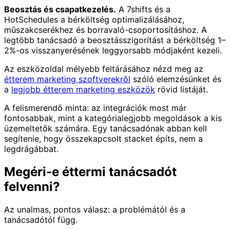
Beosztás és csapatkezelés.
A 7shifts és a
HotSchedules a bérköltség optimalizálásához,
műszakcserékhez és borravaló-csoportosításhoz. A
legtöbb tanácsadó a beosztásszigorítást a bérköltség 1–
2%-os visszanyerésének leggyorsabb módjaként kezeli.
Az eszközoldal mélyebb feltárásához nézd meg az
étterem marketing szoftverekről
szóló elemzésünket és
a
legjobb étterem marketing eszközök
rövid listáját.
A felismerendő minta: az integrációk most már
fontosabbak, mint a kategórialegjobb megoldások a kis
üzemeltetők számára. Egy tanácsadónak abban kell
segítenie, hogy összekapcsolt stacket építs, nem a
legdrágábbat.
Megéri-e éttermi tanácsadót
felvenni?
Az unalmas, pontos válasz: a problémától és a
tanácsadótól függ.