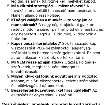
legitim; az árnak tükröznie kell, melyiket kapod.
Mi a kifutási stratégiád — mikor távozol?
A
távozási terv nélküli tanácsadó nem tanácsadó.
Hanem állandó rezsiköltség.
Ki végzi valójában a munkát — te vagy junior
munkatársak?
A nagy cégek ajánlatai gyakran
rejtett módon a senior partner pitcheli a munkát, és
egy beosztott végzi el. Tudd meg, ki dolgozik a
fiókodon.
Kapsz beszállítói jutalékot?
Sok tanácsadó kap
visszaosztást POS-beszállítóktól, alapanyag-
szállítóktól és berendezésforgalmazóktól. Ez nem
automatikusan kizáró ok, de fel kell tárni.
Mi NEM része az ajánlatnak?
Utazás, költségek,
szoftverek, megbízás utáni támogatás,
követőhívások.
Milyen KPI-okat fogunk együtt mérni?
Rögzítsd
írásban, mielőtt elkezdenétek, célzott számokkal
és felülvizsgálati dátumokkal.
Beszélhetek közvetlenül két friss ügyféllel?
Az
elutasítás itt egyértelmű kizáró ok.
Veszélyjelek, amelyek nyomán le kell zárnod a