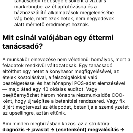
tanácsadók többsége elsőként a vizuális
marketingbe, az étlapfotózásba és a
házhozszállító alkalmazások megjelenésébe
vág bele, mert ezek hetek, nem negyedévek
alatt mérhető eredményt hoznak.
Mit csinál valójában egy éttermi
tanácsadó?
A munkakör elnevezése nem véletlenül homályos, mert a
feladatok rendkívül változatosak. Egy tanácsadó
eltölthet egy hetet a konyhasor megfigyelésével, az
ételek kóstolásával, a felszolgálókkal való
beszélgetéssel és hat hónapnyi POS-adat elemzésével
— majd átad egy 40 oldalas auditot. Vagy
beejtőernyőzhet három hónapra részmunkaidős COO-
ként, hogy újraépítse a betanítási rendszered. Vagy fix
díjért megtervezi az étlapodat, betanítja a személyzetet
az upsellingre, aztán eltűnik.
Ami minden megbízásban közös, az a struktúra:
diagnózis → javaslat → (esetenként) megvalósítás →