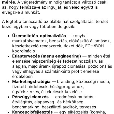
mérés
. A végeredmény mindig tanács; a változó csak
az, hogy felhúzza-e az ingujját, és veled együtt is
elvégzi-e a munkát.
A legtöbb tanácsadó az alábbi hat szolgáltatási terület
közül egyben vagy többben dolgozik:
Üzemeltetés-optimalizálás
— konyhai
munkafolyamatok, beosztás, előkészítő állomások,
készletkezelő rendszerek, ticketidők, FOH/BOH
koordináció
Étlaptervezés (menu engineering)
— minden étel
elemzése népszerűség és fedezetihozzájárulás
alapján, majd áraink újrapozicionálása, pozicionálás
vagy elhagyás a számlánkénti profit emelése
érdekében
Marketingstratégia
— branding, közösségi média,
fizetett hirdetések, hűségprogramok,
ügyfélszerzés, értékelések kezelése
Pénzügyi elemzés
— eredménykimutatás-
átvilágítás, alapanyag- és bérköltség-
benchmarking, beszállítói auditok, tervezés
Koncepciófejlesztés
— egy elképzelés (konyha,