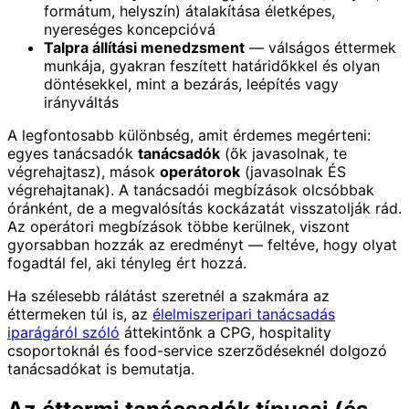
formátum, helyszín) átalakítása életképes,
nyereséges koncepcióvá
Talpra állítási menedzsment
— válságos éttermek
munkája, gyakran feszített határidőkkel és olyan
döntésekkel, mint a bezárás, leépítés vagy
irányváltás
A legfontosabb különbség, amit érdemes megérteni:
egyes tanácsadók
tanácsadók
(ők javasolnak, te
végrehajtasz), mások
operátorok
(javasolnak ÉS
végrehajtanak). A tanácsadói megbízások olcsóbbak
óránként, de a megvalósítás kockázatát visszatolják rád.
Az operátori megbízások többe kerülnek, viszont
gyorsabban hozzák az eredményt — feltéve, hogy olyat
fogadtál fel, aki tényleg ért hozzá.
Ha szélesebb rálátást szeretnél a szakmára az
éttermeken túl is, az
élelmiszeripari tanácsadás
iparágáról szóló
áttekintőnk a CPG, hospitality
csoportoknál és food-service szerződéseknél dolgozó
tanácsadókat is bemutatja.