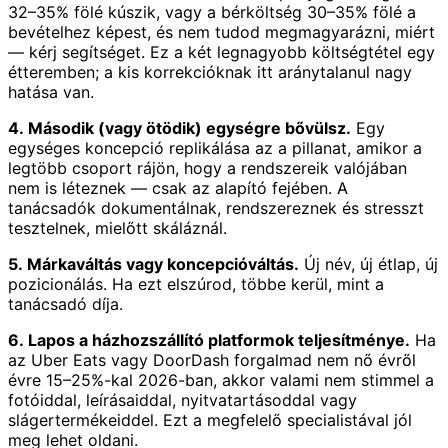
32–35% fölé kúszik, vagy a bérköltség 30–35% fölé a
bevételhez képest, és nem tudod megmagyarázni, miért
— kérj segítséget. Ez a két legnagyobb költségtétel egy
étteremben; a kis korrekcióknak itt aránytalanul nagy
hatása van.
4. Második (vagy ötödik) egységre bővülsz.
Egy
egységes koncepció replikálása az a pillanat, amikor a
legtöbb csoport rájön, hogy a rendszereik valójában
nem is léteznek — csak az alapító fejében. A
tanácsadók dokumentálnak, rendszereznek és stresszt
tesztelnek, mielőtt skáláznál.
5. Márkaváltás vagy koncepcióváltás.
Új név, új étlap, új
pozicionálás. Ha ezt elszúrod, többe kerül, mint a
tanácsadó díja.
6. Lapos a házhozszállító platformok teljesítménye.
Ha
az Uber Eats vagy DoorDash forgalmad nem nő évről
évre 15–25%-kal 2026-ban, akkor valami nem stimmel a
fotóiddal, leírásaiddal, nyitvatartásoddal vagy
slágertermékeiddel. Ezt a megfelelő specialistával jól
meg lehet oldani.