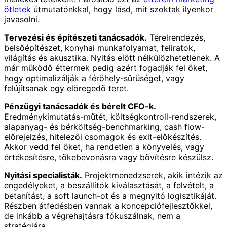
ötletek
útmutatónkkal, hogy lásd, mit szoktak ilyenkor
javasolni.
Tervezési és építészeti tanácsadók.
Térelrendezés,
belsőépítészet, konyhai munkafolyamat, feliratok,
világítás és akusztika. Nyitás előtt nélkülözhetetlenek. A
már működő éttermek pedig azért fogadják fel őket,
hogy optimalizálják a férőhely-sűrűséget, vagy
felújítsanak egy elöregedő teret.
Pénzügyi tanácsadók és bérelt CFO-k.
Eredménykimutatás-műtét, költségkontroll-rendszerek,
alapanyag- és bérköltség-benchmarking, cash flow-
előrejelzés, hitelezői csomagok és exit-előkészítés.
Akkor vedd fel őket, ha rendetlen a könyvelés, vagy
értékesítésre, tőkebevonásra vagy bővítésre készülsz.
Nyitási specialisták.
Projektmenedzserek, akik intézik az
engedélyeket, a beszállítók kiválasztását, a felvételt, a
betanítást, a soft launch-ot és a megnyitó logisztikáját.
Részben átfedésben vannak a koncepciófejlesztőkkel,
de inkább a végrehajtásra fókuszálnak, nem a
stratégiára.