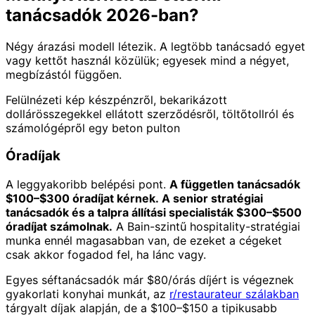
tanácsadók 2026-ban?
Négy árazási modell létezik. A legtöbb tanácsadó egyet
vagy kettőt használ közülük; egyesek mind a négyet,
megbízástól függően.
Felülnézeti kép készpénzről, bekarikázott
dollárösszegekkel ellátott szerződésről, töltőtollról és
számológépről egy beton pulton
Óradíjak
A leggyakoribb belépési pont.
A független tanácsadók
$100–$300 óradíjat kérnek. A senior stratégiai
tanácsadók és a talpra állítási specialisták $300–$500
óradíjat számolnak.
A Bain-szintű hospitality-stratégiai
munka ennél magasabban van, de ezeket a cégeket
csak akkor fogadod fel, ha lánc vagy.
Egyes séftanácsadók már $80/órás díjért is végeznek
gyakorlati konyhai munkát, az
r/restaurateur szálakban
tárgyalt díjak alapján, de a $100–$150 a tipikusabb