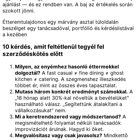
ajánlást — és ez rendben van. A baj az értékelés során
szokott jönni.
Étteremtulajdonos egy márvány asztal túloldalán
beszélget egy tanácsadóval, portfólió és kérdéslistával
a kezében
10 kérdés, amit feltétlenül tegyél fel
szerződéskötés előtt
Milyen, az enyémhez hasonló éttermekkel
dolgoztál?
A fast casual ≠ fine dining ≠ ghost
kitchen ≠ catering. A szegmenshez illeszkedés
többet ér, mint az összes éves tapasztalat.
Mutass három konkrét eredményt számokkal.
A
„18 hónap alatt 30%-kal növeltük a bevételüket"
használható válasz. „Segítettünk átalakítani a
vállalkozásukat" nem.
Mi a keretrendszered vagy módszertanod?
A
megismételhető folyamat nélküli tanácsadók
improvizációt árulnak. Hagyd ki őket.
Megvalósítasz vagy csak javasolsz?
Mindkettő