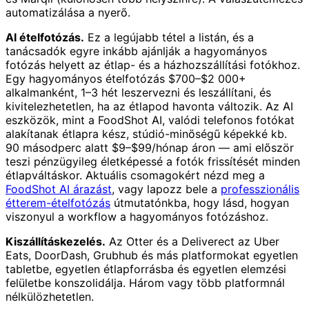
automatizálása a nyerő.
AI ételfotózás.
Ez a legújabb tétel a listán, és a
tanácsadók egyre inkább ajánlják a hagyományos
fotózás helyett az étlap- és a házhozszállítási fotókhoz.
Egy hagyományos ételfotózás $700–$2 000+
alkalmanként, 1–3 hét leszervezni és leszállítani, és
kivitelezhetetlen, ha az étlapod havonta változik. Az AI
eszközök, mint a FoodShot AI, valódi telefonos fotókat
alakítanak étlapra kész, stúdió-minőségű képekké kb.
90 másodperc alatt $9–$99/hónap áron — ami először
teszi pénzügyileg életképessé a fotók frissítését minden
étlapváltáskor. Aktuális csomagokért nézd meg a
FoodShot AI árazást
, vagy lapozz bele a
professzionális
étterem-ételfotózás
útmutatónkba, hogy lásd, hogyan
viszonyul a workflow a hagyományos fotózáshoz.
Kiszállításkezelés.
Az Otter és a Deliverect az Uber
Eats, DoorDash, Grubhub és más platformokat egyetlen
tabletbe, egyetlen étlapforrásba és egyetlen elemzési
felületbe konszolidálja. Három vagy több platformnál
nélkülözhetetlen.