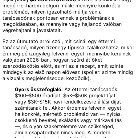
megéri-e, három dolgon múlik: mennyire konkrét a
problémád, milyen igazolható múltja van a
tanácsadónak pontosan ennek a problémának a
megoldásában, és mennyire vagy hajlandó valóban
végrehajtani a javaslatait.
Ez az útmutató arról szól, mit csinál egy éttermi
tanácsadó, milyen tizenegy típussal találkozhatsz, mikor
éri meg pénzügyileg felvenni egyet, mennyibe kerülnek
valójában 2026-ban, hogyan szűrd át őket
szerződéskötés előtt, és mi az a recept, amit szinte
mindegyik az első napon elővesz (spoiler: szinte mindig
a vizuális megjelenéseddel kezdődik).
Gyors összefoglaló:
Az éttermi tanácsadók
$100–$500 óradíjat, $5K–$50K projektdíjat
vagy $3K–$15K havi rendelkezésre állási díjat
számítanak fel. Akkor érdemes felvenni egyet,
ha konkrét, mérhető problémád van — nyitás,
csökkenő bevétel, skálázás vagy márkaváltás
—, és olyan szakértelemre van szükséged,
ami a csapatodban nincs meg. A modern