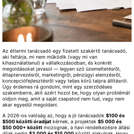
Az éttermi tanácsadó egy fizetett szakértő tanácsadó,
aki feltárja, mi nem működik (vagy mi van
kihasználatlanul) a vállalkozásodban, és konkrét
megoldásokat javasol — legyen szó üzemeltetésről,
étlaptervezésről, marketingről, pénzügyi elemzésről,
koncepciófejlesztésről vagy teljes körű talpra állításról.
Úgy érdemes rá gondolni, mint egy szerződéses
szakemberre, akit azért hozol be, hogy olyan problémát
oldjon meg, amit a saját csapatod nem tud, vagy nem
akar egyedül megoldani.
A 2026-os valóság az, hogy a jó tanácsadók
$100 és
$500 közötti óradíjat
kérnek, a projektek
$5 000 és
$50 000+ között
mozognak, a havi rendelkezésre állási
díjak pedig
$3 000 és $15 000
között alakulnak. Hogy