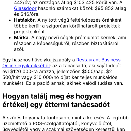
442/év; az országos átlag $103 425 körül van. A
Glassdoor
hasonló számokat közöl: $95 852 átlag
és $46/óra.
Hatáskör.
A nyitott végű feltérképezés óránként
többe kerül; a szigorúan körülhatárolt projektek
projektenként.
Márka.
A nagy nevű cégek prémiumot kérnek, ami
részben a képességükről, részben biztosításról
szól.
Egy hasznos hüvelykujjszabály a
Restaurant Business
Online egyik cikkéből
: az a tanácsadó, aki saját idejét
évi $120 000-ra árazza, jellemzően $500/nap, $2
500/hét vagy $10 000/hó díjat kér teljes munkaidős
munkáért. Ez a padló annak, akinek valódi tudása van.
Hogyan találj meg és hogyan
értékelj egy éttermi tanácsadót
A szűrés folyamata fontosabb, mint a keresés. A legtöbb
üzemeltető a POS-szolgáltatójától, könyvelőjétől,
ügyvédjétől vagy a szakmai szövetségen keresztül kap