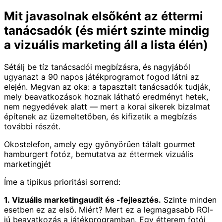
Mit javasolnak elsőként az éttermi
tanácsadók (és miért szinte mindig
a vizuális marketing áll a lista élén)
Sétálj be tíz tanácsadói megbízásra, és nagyjából
ugyanazt a 90 napos játékprogramot fogod látni az
elején. Megvan az oka: a tapasztalt tanácsadók tudják,
mely beavatkozások hoznak látható eredményt hetek,
nem negyedévek alatt — mert a korai sikerek bizalmat
építenek az üzemeltetőben, és kifizetik a megbízás
további részét.
Okostelefon, amely egy gyönyörűen tálalt gourmet
hamburgert fotóz, bemutatva az éttermek vizuális
marketingjét
Íme a tipikus prioritási sorrend:
1. Vizuális marketingaudit és -fejlesztés.
Szinte minden
esetben ez az első. Miért? Mert ez a legmagasabb ROI-
jú beavatkozás a játékprogramban. Egy étterem fotói