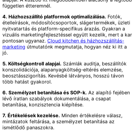
független étteremnél.
4. Házhozszállító platformok optimalizálása.
Fotók,
ételleírások, módosítócsoportok, slágertermékek, üzleti
nyitvatartás és platform-specifikus árazás. Gyakran a
vizuális marketingfejlesztéssel együtt kezelik, mert a kar
pontosan ugyanaz.
Cloud kitchen és házhozszállítás-
marketing
útmutatónk megmutatja, hogyan néz ki itt a
jó.
5. Költségkontroll alapjai.
Számlák auditja, beszállítók
konszolidációja, alapanyagköltség-eltérés elemzése,
beosztásszigorítás. Kevésbé látványos, hosszú távon
több hatást gyakorol.
6. Személyzet betanítása és SOP-k.
Az alapító fejében
lévő íratlan szabályok dokumentálása, a csapat
betanítása, konzisztencia kiépítése.
7. Értékelések kezelése.
Minden értékelésre válasz,
mintázatok feltárása, a személyzet betanítása az
ismétlődő panaszokra.