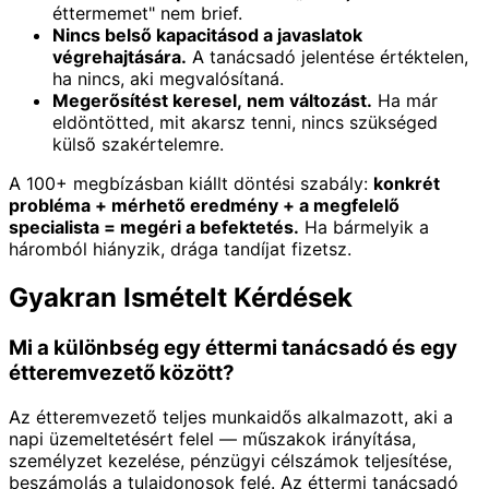
éttermemet" nem brief.
Nincs belső kapacitásod a javaslatok
végrehajtására.
A tanácsadó jelentése értéktelen,
ha nincs, aki megvalósítaná.
Megerősítést keresel, nem változást.
Ha már
eldöntötted, mit akarsz tenni, nincs szükséged
külső szakértelemre.
A 100+ megbízásban kiállt döntési szabály:
konkrét
probléma + mérhető eredmény + a megfelelő
specialista = megéri a befektetés.
Ha bármelyik a
háromból hiányzik, drága tandíjat fizetsz.
Gyakran Ismételt Kérdések
Mi a különbség egy éttermi tanácsadó és egy
étteremvezető között?
Az étteremvezető teljes munkaidős alkalmazott, aki a
napi üzemeltetésért felel — műszakok irányítása,
személyzet kezelése, pénzügyi célszámok teljesítése,
beszámolás a tulajdonosok felé. Az éttermi tanácsadó