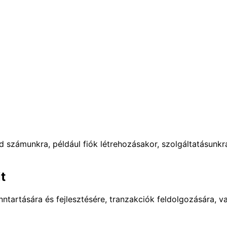
számunkra, például fiók létrehozásakor, szolgáltatásunkra
t
nntartására és fejlesztésére, tranzakciók feldolgozására, v