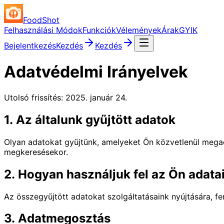
FoodShot
Felhasználási Módok
Funkciók
Vélemények
Árak
GYIK
Bejelentkezés
Kezdés
Kezdés
Adatvédelmi Irányelvek
Utolsó frissítés: 2025. január 24.
1. Az általunk gyűjtött adatok
Olyan adatokat gyűjtünk, amelyeket Ön közvetlenül megad 
megkeresésekor.
2. Hogyan használjuk fel az Ön adatai
Az összegyűjtött adatokat szolgáltatásaink nyújtására, fe
3. Adatmegosztás