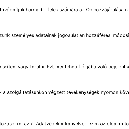
ovábbítjuk harmadik felek számára az Ön hozzájárulása nélk
azunk személyes adatainak jogosulatlan hozzáférés, módosí
issíteni vagy törölni. Ezt megteheti fiókjába való bejelen
k a szolgáltatásunkon végzett tevékenységek nyomon követ
áltozásokról az új Adatvédelmi Irányelvek ezen az oldalon tö