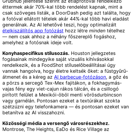
Grubhub jelentése szerint az étlapfotóval rendelkező
éttermek akár 70%-kal több rendelést kapnak, mint a
csak szöveges listák, a DoorDash pedig azt találta, hogy
a fotóval ellátott tételek akár 44%-kal több havi eladást
generálnak. Az AI lehetővé teszi, hogy optimalizált
ételkiszállítós app fotózást
hozz létre
minden
tételhez
— nem csak ahhoz a néhány főszereplő fogáshoz,
amelyhez a fotósnak ideje volt.
Konyhaspecifikus stílusozás.
Houston jellegzetes
fogásainak mindegyike saját vizuális kihívásokkal
rendelkezik, és a FoodShot stíluselőbeállításai úgy
vannak hangolva, hogy életre keltsék őket: a füstgyűrű-
átmenet és a kéreg az
AI barbecue-fotózáson
, a gőz és
a pörzs a sercegő Tex-Mex fajitákon, a fokhagymás-
vajas fény egy viet-cajun rákos tálcán, és a csillogó
pirított felület a Mexikói-öböl menti vörösdurbincson
vagy garnélán. Pontosan ezeket a textúrákat szokta
szétzúzni egy telefonkamera — és pontosan ezeket van
betanítva az AI visszahozni.
Közösségi média a versengő városrészekhez.
Montrose, The Heights, EaDo és Rice Village az