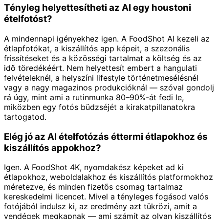
Tényleg helyettesítheti az AI egy houstoni
ételfotóst?
A mindennapi igényekhez igen. A FoodShot AI kezeli az
étlapfotókat, a kiszállítós app képeit, a szezonális
frissítéseket és a közösségi tartalmat a költség és az
idő töredékéért. Nem helyettesít embert a hangulati
felvételeknél, a helyszíni lifestyle történetmesélésnél
vagy a nagy magazinos produkcióknál — szóval gondolj
rá úgy, mint ami a rutinmunka 80–90%-át fedi le,
miközben egy fotós büdzséjét a kirakatpillanatokra
tartogatod.
Elég jó az AI ételfotózás éttermi étlapokhoz és
kiszállítós appokhoz?
Igen. A FoodShot 4K, nyomdakész képeket ad ki
étlapokhoz, weboldalakhoz és kiszállítós platformokhoz
méretezve, és minden fizetős csomag tartalmaz
kereskedelmi licencet. Mivel a tényleges fogásod valós
fotójából indulsz ki, az eredmény azt tükrözi, amit a
vendégek megkapnak — ami számít az olyan kiszállítós