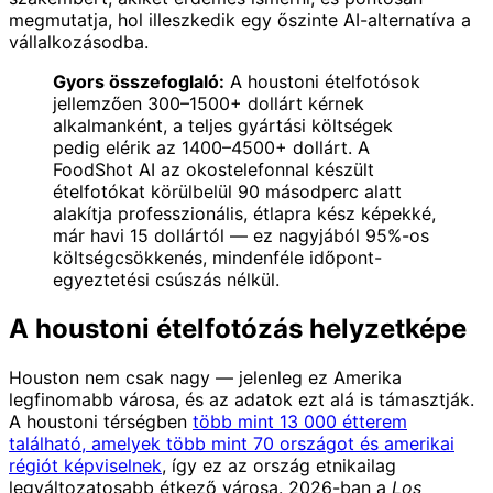
megmutatja, hol illeszkedik egy őszinte AI-alternatíva a
vállalkozásodba.
Gyors összefoglaló:
A houstoni ételfotósok
jellemzően 300–1500+ dollárt kérnek
alkalmanként, a teljes gyártási költségek
pedig elérik az 1400–4500+ dollárt. A
FoodShot AI az okostelefonnal készült
ételfotókat körülbelül 90 másodperc alatt
alakítja professzionális, étlapra kész képekké,
már havi 15 dollártól — ez nagyjából 95%-os
költségcsökkenés, mindenféle időpont-
egyeztetési csúszás nélkül.
A houstoni ételfotózás helyzetképe
Houston nem csak nagy — jelenleg ez Amerika
legfinomabb városa, és az adatok ezt alá is támasztják.
A houstoni térségben
több mint 13 000 étterem
található, amelyek több mint 70 országot és amerikai
régiót képviselnek
, így ez az ország etnikailag
legváltozatosabb étkező városa. 2026-ban a
Los