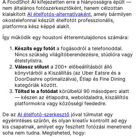
A FoodShot AI kifejezetten erre a hiányosságra épült —
nem általános fotószerkesztőként, hanem célzottan
kialakított
AI ételfotós-alternatívaként
, amely bármilyen
okostelefonnal készült ételfotót professzionális,
platformra kész képpé alakít.
Így működik egy houstoni étteremtulajdonos számára:
Készíts egy fotót
a fogásodról a telefonoddal.
Nincs szükség világítóberendezésre, stúdióra vagy
ételstylistra.
Válassz stílust
a 200+ előbeállításból álló
könyvtárból a Kiszállítás (az Uber Eatsre és a
DoorDashre optimalizálva), Étlap és Fine Dining
kategóriák között.
Töltsd le a fotódat
körülbelül 90 másodperc alatt
— készen az étlapodra, weboldaladra, kiszállítós
platformokra vagy közösségi feededre.
De az
AI ételfotó-szerkesztő
jóval túlmutat egy
egyérintéses szűrőn, és olyan kreatív kontrollt ad egy
kis csapatnak, amilyet egy feszített fotózási menetrend
soha nem tudna. Megteheted, hogy: