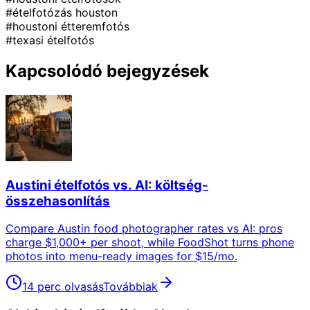
#ételfotózás houston
#houstoni étteremfotós
#texasi ételfotós
Kapcsolódó bejegyzések
Austini ételfotós vs. AI: költség-
összehasonlítás
Compare Austin food photographer rates vs AI: pros
charge $1,000+ per shoot, while FoodShot turns phone
photos into menu-ready images for $15/mo.
14 perc olvasás
Továbbiak