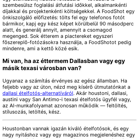
szembesülsz foglalási átfutási időkkel, alkalmankénti
díjakkal és projektenkénti költségekkel. A FoodShot egy
önkiszolgáló előfizetés: tölts fel egy telefonos fotót
bármikor, kapj egy kész képet körülbelül 90 másodperc
alatt, és generálj annyit, amennyit a csomagod
megenged. Sok étterem a piactereket egyszeri
főszereplő-fotózásokra használja, a FoodShotot pedig
mindenre, ami a kettő közé esik.
Mi van, ha az éttermem Dallasban vagy egy
másik texasi városban van?
Ugyanaz a számítás érvényes az egész államban. Ha
feljebb vagy az úton, nézd meg kísérő útmutatónkat a
dallasi ételfotós-alternatíváról
. Akár houstoni, dallasi,
austini vagy San Antimo-i texasi ételfotós ügyfél vagy,
az AI-munkafolyamat azonosan működik — feltöltés,
stílusozás, letöltés, kész.
Houstonban vannak igazán kiváló ételfotósok, és egy
nagy nyitáshoz vagy egy magazinos megjelenéshez egy