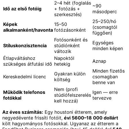
2–4 hét (foglalás
~90
Idő az első fotóig
+ fotózás +
másodperc
szerkesztés)
25–250/hó
Képek
15–50
(csomagtól
alkalmanként/havonta
fotózásonként
függően)
Fotósonként és
Egységes
Stíluskonzisztencia
stúdiónként
minden képen
változik
Étlapváltáshoz
Napoktól
Aznap
szükséges átfutási idő
hetekig
Minden fizetős
Gyakran külön
Kereskedelmi licenc
csomagban
költség
benne van
Nem (profi
Működik telefonos
Igen — erre
stúdiófelszerelés
fotókkal
tervezve
kell hozzá)
Az éves számítás:
Egy houstoni étterem, amely
negyedévente frissíti fotóit,
évi 5600–18 000 dollárt
költ hagyományos fotósokkal. Ugyanaz az étterem a