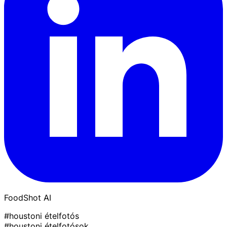
FoodShot AI
#houstoni ételfotós
#houstoni ételfotósok