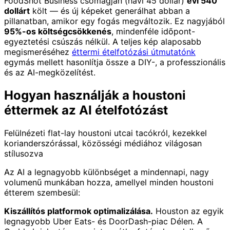
FoodShot Business csomagján (havi 45 dollár)
évi 540
dollárt
költ — és új képeket generálhat abban a
pillanatban, amikor egy fogás megváltozik. Ez nagyjából
95%-os költségcsökkenés
, mindenféle időpont-
egyeztetési csúszás nélkül. A teljes kép alaposabb
megismeréséhez
éttermi ételfotózási útmutatónk
egymás mellett hasonlítja össze a DIY-, a professzionális
és az AI-megközelítést.
Hogyan használják a houstoni
éttermek az AI ételfotózást
Felülnézeti flat-lay houstoni utcai tacókról, kezekkel
korianderszórással, közösségi médiához világosan
stílusozva
Az AI a legnagyobb különbséget a mindennapi, nagy
volumenű munkában hozza, amellyel minden houstoni
étterem szembesül:
Kiszállítós platformok optimalizálása.
Houston az egyik
legnagyobb Uber Eats- és DoorDash-piac Délen. A