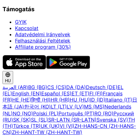
Támogatás
GYIK
Kapcsolat
Adatvédelmi Irányelvek
Felhasználási Feltételek
Affiliate program (30%)
HU
العربية (AR)
BG (BG)
CS (CS)
DA (DA)
Deutsch (DE)
EL
(EL)
English (EN)
Español (ES)
ET (ET)
FI (FI)
Français
(FR)
HE (HE)
हिन्दी (HI)
HR (HR)
HU (HU)
ID (ID)
Italiano (IT)
日
本語 (JA)
한국어 (KO)
LT (LT)
LV (LV)
MS (MS)
Nederlands
(NL)
NO (NO)
Polski (PL)
Português (PT)
RO (RO)
Русский
(RU)
SK (SK)
SL (SL)
SR-LATN (SR-LATN)
Svenska (SV)
TH
(TH)
Türkçe (TR)
UK (UK)
VI (VI)
ZH-HANS-CN (ZH-HANS-
CN)
ZH-HANT-TW (ZH-HANT-TW)