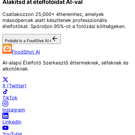
Alakítsd át ételfotóidat AI-val
Csatlakozzon 25,000+ étteremhez, amelyek
másodpercek alatt készítenek professzionális
ételfotókat. Spóroljon 95%-ot a fotózási költségeken.
Próbáld ki a FoodShot AI-t
FoodShot AI
AI-alapú Ételfotó Szerkesztő éttermeknek, séfeknek és
alkotóknak.
X (Twitter)
TikTok
Instagram
LinkedIn
YouTube