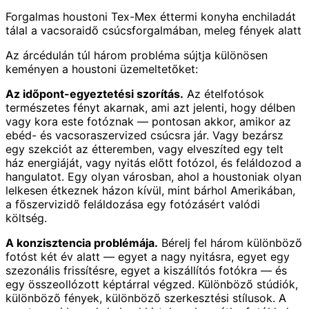
Forgalmas houstoni Tex-Mex éttermi konyha enchiladát
tálal a vacsoraidő csúcsforgalmában, meleg fények alatt
Az árcédulán túl három probléma sújtja különösen
keményen a houstoni üzemeltetőket:
Az időpont-egyeztetési szorítás.
Az ételfotósok
természetes fényt akarnak, ami azt jelenti, hogy délben
vagy kora este fotóznak — pontosan akkor, amikor az
ebéd- és vacsoraszervized csúcsra jár. Vagy bezársz
egy szekciót az étteremben, vagy elveszíted egy telt
ház energiáját, vagy nyitás előtt fotózol, és feláldozod a
hangulatot. Egy olyan városban, ahol a houstoniak olyan
lelkesen étkeznek házon kívül, mint bárhol Amerikában,
a főszervizidő feláldozása egy fotózásért valódi
költség.
A konzisztencia problémája.
Bérelj fel három különböző
fotóst két év alatt — egyet a nagy nyitásra, egyet egy
szezonális frissítésre, egyet a kiszállítós fotókra — és
egy összeollózott képtárral végzed. Különböző stúdiók,
különböző fények, különböző szerkesztési stílusok. A