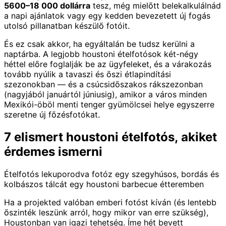
5600–18 000 dollárra
tesz, még mielőtt belekalkulálnád
a napi ajánlatok vagy egy kedden bevezetett új fogás
utolsó pillanatban készülő fotóit.
És ez csak akkor, ha egyáltalán be tudsz kerülni a
naptárba. A legjobb houstoni ételfotósok két-négy
héttel előre foglalják be az ügyfeleket, és a várakozás
tovább nyúlik a tavaszi és őszi étlapindítási
szezonokban — és a csúcsidőszakos rákszezonban
(nagyjából januártól júniusig), amikor a város minden
Mexikói-öböl menti tenger gyümölcsei helye egyszerre
szeretne új főzésfotókat.
7 elismert houstoni ételfotós, akiket
érdemes ismerni
Ételfotós lekuporodva fotóz egy szegyhúsos, bordás és
kolbászos tálcát egy houstoni barbecue étteremben
Ha a projekted valóban emberi fotóst kíván (és lentebb
őszinték leszünk arról, hogy mikor van erre szükség),
Houstonban van igazi tehetség. Íme hét bevett