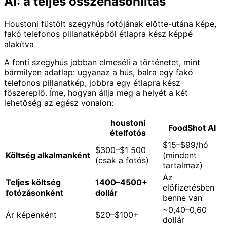
AI: a teljes összehasonlítás
Houstoni füstölt szegyhús fotójának előtte-utána képe,
fakó telefonos pillanatképből étlapra kész képpé
alakítva
A fenti szegyhús jobban elmeséli a történetet, mint
bármilyen adatlap: ugyanaz a hús, balra egy fakó
telefonos pillanatkép, jobbra egy étlapra kész
főszereplő. Íme, hogyan állja meg a helyét a két
lehetőség az egész vonalon:
houstoni
FoodShot AI
ételfotós
$15–$99/hó
$300–$1 500
Költség alkalmanként
(mindent
(csak a fotós)
tartalmaz)
Az
Teljes költség
1400–4500+
előfizetésben
fotózásonként
dollár
benne van
~0,40–0,60
Ár képenként
$20–$100+
dollár