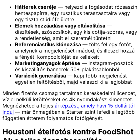
Hátterek cseréje
— helyezd a fogásodat rózsaszín
hentespapírra, egy rusztikus teraszasztalra vagy
egy tiszta stúdiófelületre
Elemek hozzáadása vagy eltávolítása
—
díszítések, szószcsíkok, egy kis cotija-szórás, vagy
a rendetlenség, amit el szeretnél tüntetni
Referenciastílus klónozása
— tölts fel egy fotót,
amelynek a megjelenését imádod, és illeszd hozzá
a fényét, kompozícióját és kellékeit
Marketinganyagok építése
— Instagram-posztok
és kiszállítós bannerek 50+ plakátsablonból
Variációk generálása
— kapj több megjelenést
egyetlen feltöltésből, majd válaszd ki a legjobbat
Minden fizetős csomag tartalmaz kereskedelmi licencet,
vízjel nélküli letöltéseket és 4K nyomdakész kimenetet.
Megnézheted a teljes
árképzést, amely havi 15 dollártól
indul
— már önmagában a Starter szint lefedi a legtöbb
független étterem folyamatos fotóigényét.
Houstoni ételfotós kontra FoodShot