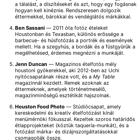
a tálalást, a díszítéseket és azt, hogy egy fogásnak
hogyan
kell kinéznie. Rendszeresen dolgozik
éttermekkel, bárokkal és vendéglátós márkákkal.
Ben Sassani
— 2011 óta fotóz ételeket
Houstonban és Texasban, különös erőssége a
barbecue- és húsfotózás a portrék és események
mellett. Ha a szegyhús, a bordák és a füstgyűrűk a
megélhetésed, érdemes megnézni a munkáját.
Jenn Duncan
— Magazinos ételfotós mély
houstoni gyökerekkel, aki 2012-ben az Uchi
nyitócsapatának része volt, és a
My Table
magazinnál kezdett. Remek azoknak az
éttermeknek, amelyek történetmesélő,
magazinminőségű esztétikát hajszolnak.
Houston Food Photo
— Stúdiócsapat, amely
kereskedelmi és kreatív ételfotózást kínál
menümérnöki fókusszal. Kezeltek szoros határidős
étlapprojekteket (köztük taquería-munkát), és a
fotózást márka- és dizájnszolgáltatásokkal
csomagolják össze.