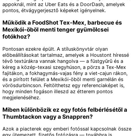
appoknál, mint az Uber Eats és a DoorDash, amelyek
pontos, étvágygerjesztő képeket igényelnek.
Működik a FoodShot Tex-Mex, barbecue és
Mexikói-öböl menti tenger gyümölcsei
fotókhoz?
Pontosan ezekre épült. A stíluskönyvtár olyan
előbeállításokat tartalmaz, amelyek a Houstont híressé
tévő textúrákra vannak hangolva — a füstgyűrű és a
kéreg a közép-texasi szegyhúson, a pörzs a Tex-Mex
fajitákon, a fokhagymás-vajas fény a viet-cajun rákon,
és a pirított felület a Mexikói-öböl menti garnélán és
vörösdurbincson. Feltölthetsz egy referenciaképet is,
hogy minden fogáson illeszd az étterem pontos
megjelenéséhez.
Miben különbözik ez egy fotós felbérlésétől a
Thumbtackon vagy a Snappren?
Azok a piacterek egy emberi fotóssal kapcsolnak össze
egy ütemezett, fizetős fotózásra — továbbra is