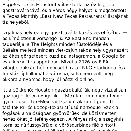
Angeles Times
Houstont választotta az év legjobb
gasztrovárosává, és a város négy helyet is megszerzett
a Texas Monthly „Best New Texas Restaurants" listájának
tíz helyéből.
Izgalmas hely ez egy gasztrovállalkozás vezetéséhez —
és kíméletlenül versengő is. Az East End minden
taqueríája, a The Heights minden füstölődéje és a
Bellaire melletti minden viet-cajun rákos hely ugyanazért
az éhes görgetésért küzd az Instagramon, a Google-ön
és a kiszállítós appokban. Mivel a 2026-os FIFA-
világbajnokság hét meccset hoz az NRG Stadionba és a
turisták új hullámát a városba, soha nem volt még
ekkora a nyomás, hogy jól nézz ki online.
Itt a bökkenő: Houston gasztrokultúrája négy vizuálisan
gazdag pilléren nyugszik — Mexikói-öböl menti tenger
gyümölcsei, Tex-Mex, viet-cajun rák (amit pont itt
találtak ki) és közép-texasi stílusú barbecue. Ezek a
fogások a valóságban gyönyörűek, de közismerten
nehéz őket jól lefényképezni. A fényes rák, a szegyhús
korallszínű füstgyűrűje, a vörösdurbincs filé pirított
felülete — ha rosszul állítod be a fényt, sárosnak és