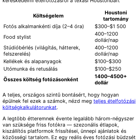
kereskedelmi ételfotózásról a texasi Houstonban:
Houstoni
Költségelem
tartomány
Fotós alkalmankénti díja (2–4 óra)
$300–$1 500
400–1200
Food stylist
dollár/nap
Stúdióbérlés (világítás, hátterek,
400–1200
felszerelés)
dollár/nap
Kellékek és alapanyagok
$100–$300
Utómunka és retusálás
$100–$250
1400–4500+
Összes költség fotózásonként
dollár
A teljes, országos szintű bontásért, hogy hogyan
épülnek fel ezek a számok, nézd meg
teljes ételfotózási
költségkalkulátorunkat
.
A legtöbb étteremnek évente legalább három-négyszer
van szüksége friss fotókra — szezonális étlapok,
kiszállítós platformok frissítései, ünnepi ajánlatok és
közösségi tartalom. Ez egy reális éves fotózási büdzsét