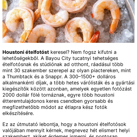
Houstoni ételfotóst
keresel? Nem fogsz kifutni a
lehetőségekből. A Bayou City tucatnyi tehetséges
ételfotósnak és stúdiónak ad otthont, ráadásul több
mint 30 szakember szerepel az olyan piactereken, mint
a Thumbtack és a Snappr. A 300–1500+ dolláros
alkalmankénti díjak, a több hetes várólisták és a gyártási
kiegészítők között azonban, amelyek egyetlen fotózást
2000 dollár fölé tornáznak, egyre több houstoni
étteremtulajdonos keres csendben gyorsabb és
megfizethetőbb módot az étlapra kész fotók
elkészítésére.
Ez az útmutató lebontja, hogy a houstoni ételfotósok
valójában mennyit kérnek, megnevez hét elismert helyi
szakembert, akiket érdemes ismerni, és pontosan