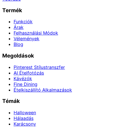
Termék
Funkciók
Árak
Felhasználási Módok
Vélemények
Blog
Megoldások
Pinterest Stílustranszfer
AI Ételfotózás
Kávézók
Fine Dining
Ételkiszállító Alkalmazások
Témák
Halloween
Hálaadás
Karácsony