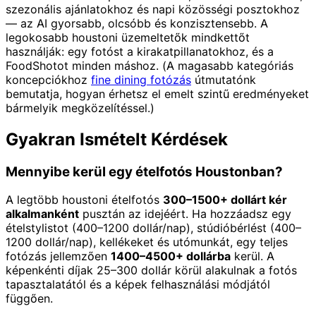
szezonális ajánlatokhoz és napi közösségi posztokhoz
— az AI gyorsabb, olcsóbb és konzisztensebb. A
legokosabb houstoni üzemeltetők mindkettőt
használják: egy fotóst a kirakatpillanatokhoz, és a
FoodShotot minden máshoz. (A magasabb kategóriás
koncepciókhoz
fine dining fotózás
útmutatónk
bemutatja, hogyan érhetsz el emelt szintű eredményeket
bármelyik megközelítéssel.)
Gyakran Ismételt Kérdések
Mennyibe kerül egy ételfotós Houstonban?
A legtöbb houstoni ételfotós
300–1500+ dollárt kér
alkalmanként
pusztán az idejéért. Ha hozzáadsz egy
ételstylistot (400–1200 dollár/nap), stúdióbérlést (400–
1200 dollár/nap), kellékeket és utómunkát, egy teljes
fotózás jellemzően
1400–4500+ dollárba
kerül. A
képenkénti díjak 25–300 dollár körül alakulnak a fotós
tapasztalatától és a képek felhasználási módjától
függően.