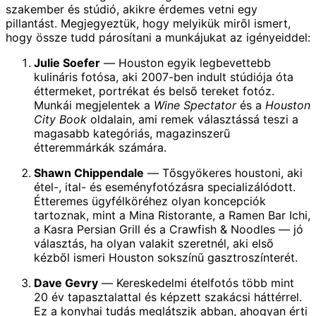
szakember és stúdió, akikre érdemes vetni egy
pillantást. Megjegyeztük, hogy melyikük miről ismert,
hogy össze tudd párosítani a munkájukat az igényeiddel:
Julie Soefer
— Houston egyik legbevettebb
kulináris fotósa, aki 2007-ben indult stúdiója óta
éttermeket, portrékat és belső tereket fotóz.
Munkái megjelentek a
Wine Spectator
és a
Houston
City Book
oldalain, ami remek választássá teszi a
magasabb kategóriás, magazinszerű
étteremmárkák számára.
Shawn Chippendale
— Tősgyökeres houstoni, aki
étel-, ital- és eseményfotózásra specializálódott.
Étteremes ügyfélköréhez olyan koncepciók
tartoznak, mint a Mina Ristorante, a Ramen Bar Ichi,
a Kasra Persian Grill és a Crawfish & Noodles — jó
választás, ha olyan valakit szeretnél, aki első
kézből ismeri Houston sokszínű gasztroszínterét.
Dave Gevry
— Kereskedelmi ételfotós több mint
20 év tapasztalattal és képzett szakácsi háttérrel.
Ez a konyhai tudás meglátszik abban, ahogyan érti