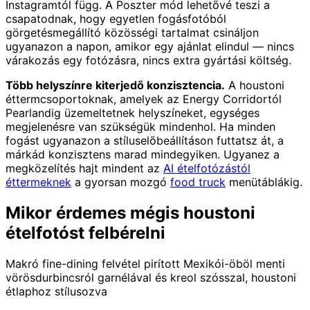
Instagramtól függ. A Poszter mód lehetővé teszi a
csapatodnak, hogy egyetlen fogásfotóból
görgetésmegállító közösségi tartalmat csináljon
ugyanazon a napon, amikor egy ajánlat elindul — nincs
várakozás egy fotózásra, nincs extra gyártási költség.
Több helyszínre kiterjedő konzisztencia.
A houstoni
éttermcsoportoknak, amelyek az Energy Corridortól
Pearlandig üzemeltetnek helyszíneket, egységes
megjelenésre van szükségük mindenhol. Ha minden
fogást ugyanazon a stíluselőbeállításon futtatsz át, a
márkád konzisztens marad mindegyiken. Ugyanez a
megközelítés hajt mindent az
AI ételfotózástól
éttermeknek
a gyorsan mozgó
food truck
menütáblákig.
Mikor érdemes mégis houstoni
ételfotóst felbérelni
Makró fine-dining felvétel pirított Mexikói-öböl menti
vörösdurbincsról garnélával és kreol szósszal, houstoni
étlaphoz stílusozva