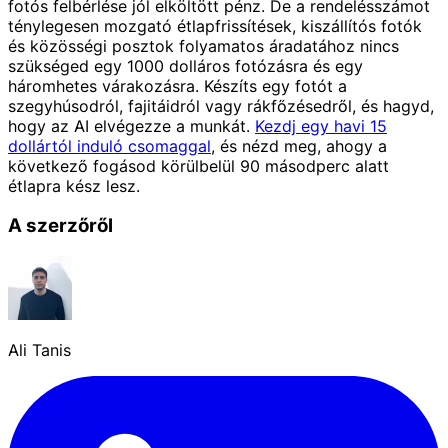
fotós felbérlése jól elköltött pénz. De a rendelésszámot
ténylegesen mozgató étlapfrissítések, kiszállítós fotók
és közösségi posztok folyamatos áradatához nincs
szükséged egy 1000 dolláros fotózásra és egy
háromhetes várakozásra. Készíts egy fotót a
szegyhúsodról, fajitáidról vagy rákfőzésedről, és hagyd,
hogy az AI elvégezze a munkát.
Kezdj egy havi 15
dollártól induló csomaggal
, és nézd meg, ahogy a
következő fogásod körülbelül 90 másodperc alatt
étlapra kész lesz.
A szerzőről
Ali Tanis