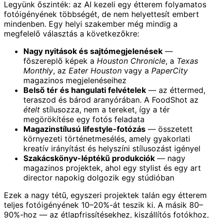
Legyünk őszinték: az AI kezeli egy étterem folyamatos
fotóigényének többségét, de nem helyettesít embert
mindenben. Egy helyi szakember még mindig a
megfelelő választás a következőkre:
Nagy nyitások és sajtómegjelenések
—
főszereplő képek a
Houston Chronicle
, a
Texas
Monthly
, az
Eater Houston
vagy a
PaperCity
magazinos megjelenéseihez
Belső tér és hangulati felvételek
— az éttermed,
teraszod és bárod aranyórában. A FoodShot az
ételt
stílusozza, nem a tereket, így a tér
megörökítése egy fotós feladata
Magazinstílusú lifestyle-fotózás
— összetett
környezeti történetmesélés, amely gyakorlati
kreatív irányítást és helyszíni stílusozást igényel
Szakácskönyv-léptékű produkciók
— nagy
magazinos projektek, ahol egy stylist és egy art
director napokig dolgozik egy stúdióban
Ezek a nagy tétű, egyszeri projektek talán egy étterem
teljes fotóigényének 10–20%-át teszik ki. A másik 80–
90%-hoz — az étlapfrissítésekhez, kiszállítós fotókhoz,