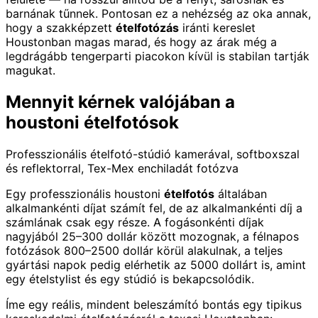
barnának tűnnek. Pontosan ez a nehézség az oka annak,
hogy a szakképzett
ételfotózás
iránti kereslet
Houstonban magas marad, és hogy az árak még a
legdrágább tengerparti piacokon kívül is stabilan tartják
magukat.
Mennyit kérnek valójában a
houstoni ételfotósok
Professzionális ételfotó-stúdió kamerával, softboxszal
és reflektorral, Tex-Mex enchiladát fotózva
Egy professzionális houstoni
ételfotós
általában
alkalmankénti díjat számít fel, de az alkalmankénti díj a
számlának csak egy része. A fogásonkénti díjak
nagyjából 25–300 dollár között mozognak, a félnapos
fotózások 800–2500 dollár körül alakulnak, a teljes
gyártási napok pedig elérhetik az 5000 dollárt is, amint
egy ételstylist és egy stúdió is bekapcsolódik.
Íme egy reális, mindent beleszámító bontás egy tipikus