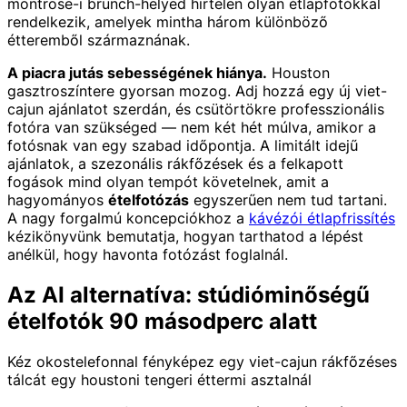
montrose-i brunch-helyed hirtelen olyan étlapfotókkal
rendelkezik, amelyek mintha három különböző
étteremből származnának.
A piacra jutás sebességének hiánya.
Houston
gasztroszíntere gyorsan mozog. Adj hozzá egy új viet-
cajun ajánlatot szerdán, és csütörtökre professzionális
fotóra van szükséged — nem két hét múlva, amikor a
fotósnak van egy szabad időpontja. A limitált idejű
ajánlatok, a szezonális rákfőzések és a felkapott
fogások mind olyan tempót követelnek, amit a
hagyományos
ételfotózás
egyszerűen nem tud tartani.
A nagy forgalmú koncepciókhoz a
kávézói étlapfrissítés
kézikönyvünk bemutatja, hogyan tarthatod a lépést
anélkül, hogy havonta fotózást foglalnál.
Az AI alternatíva: stúdióminőségű
ételfotók 90 másodperc alatt
Kéz okostelefonnal fényképez egy viet-cajun rákfőzéses
tálcát egy houstoni tengeri éttermi asztalnál