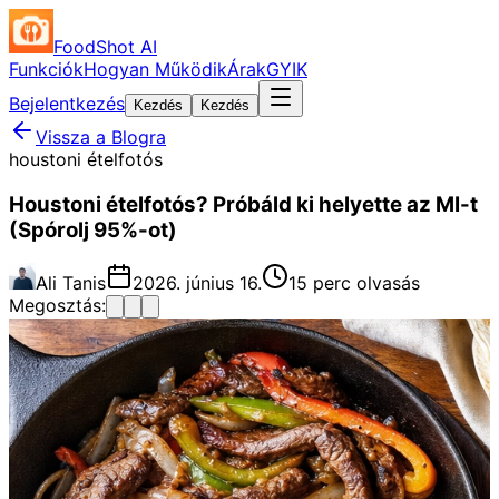
FoodShot AI
Funkciók
Hogyan Működik
Árak
GYIK
Bejelentkezés
Kezdés
Kezdés
Vissza a Blogra
houstoni ételfotós
Houstoni ételfotós? Próbáld ki helyette az MI-t
(Spórolj 95%-ot)
Ali Tanis
2026. június 16.
15 perc olvasás
Megosztás: