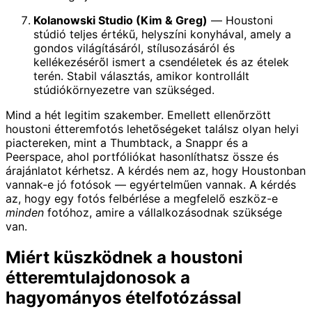
Kolanowski Studio (Kim & Greg)
— Houstoni
stúdió teljes értékű, helyszíni konyhával, amely a
gondos világításáról, stílusozásáról és
kellékezéséről ismert a csendéletek és az ételek
terén. Stabil választás, amikor kontrollált
stúdiókörnyezetre van szükséged.
Mind a hét legitim szakember. Emellett ellenőrzött
houstoni étteremfotós lehetőségeket találsz olyan helyi
piactereken, mint a Thumbtack, a Snappr és a
Peerspace, ahol portfóliókat hasonlíthatsz össze és
árajánlatot kérhetsz. A kérdés nem az, hogy Houstonban
vannak-e jó fotósok — egyértelműen vannak. A kérdés
az, hogy egy fotós felbérlése a megfelelő eszköz-e
minden
fotóhoz, amire a vállalkozásodnak szüksége
van.
Miért küszködnek a houstoni
étteremtulajdonosok a
hagyományos ételfotózással