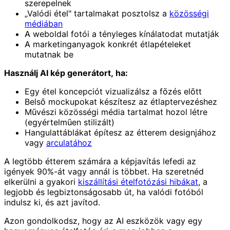
szerepelnek
„Valódi étel" tartalmakat posztolsz a
közösségi
médiában
A weboldal fotói a tényleges kínálatodat mutatják
A marketinganyagok konkrét étlapételeket
mutatnak be
Használj AI kép generátort, ha:
Egy étel koncepciót vizualizálsz a főzés előtt
Belső mockupokat készítesz az étlaptervezéshez
Művészi közösségi média tartalmat hozol létre
(egyértelműen stilizált)
Hangulattáblákat építesz az étterem designjához
vagy
arculatához
A legtöbb étterem számára a képjavítás lefedi az
igények 90%-át vagy annál is többet. Ha szeretnéd
elkerülni a gyakori
kiszállítási ételfotózási hibákat
, a
legjobb és legbiztonságosabb út, ha valódi fotóból
indulsz ki, és azt javítod.
Azon gondolkodsz, hogy az AI eszközök vagy egy