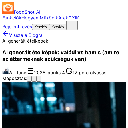
FoodShot AI
Funkciók
Hogyan Működik
Árak
GYIK
Bejelentkezés
Kezdés
Kezdés
Vissza a Blogra
AI generált ételképek
AI generált ételképek: valódi vs hamis (amire
az éttermeknek szükségük van)
Ali Tanis
2026. április 4.
12 perc olvasás
Megosztás: