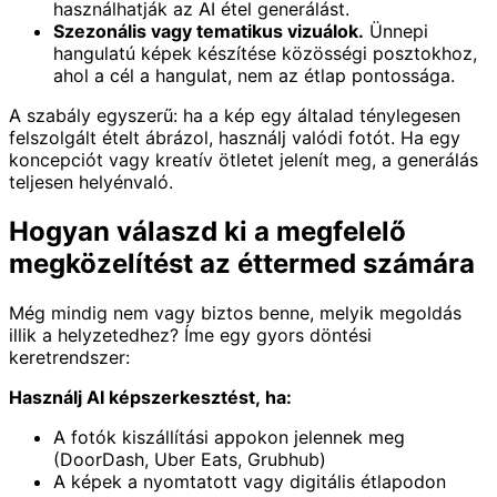
használhatják az AI étel generálást.
Szezonális vagy tematikus vizuálok.
Ünnepi
hangulatú képek készítése közösségi posztokhoz,
ahol a cél a hangulat, nem az étlap pontossága.
A szabály egyszerű: ha a kép egy általad ténylegesen
felszolgált ételt ábrázol, használj valódi fotót. Ha egy
koncepciót vagy kreatív ötletet jelenít meg, a generálás
teljesen helyénvaló.
Hogyan válaszd ki a megfelelő
megközelítést az éttermed számára
Még mindig nem vagy biztos benne, melyik megoldás
illik a helyzetedhez? Íme egy gyors döntési
keretrendszer:
Használj AI képszerkesztést, ha:
A fotók kiszállítási appokon jelennek meg
(DoorDash, Uber Eats, Grubhub)
A képek a nyomtatott vagy digitális étlapodon