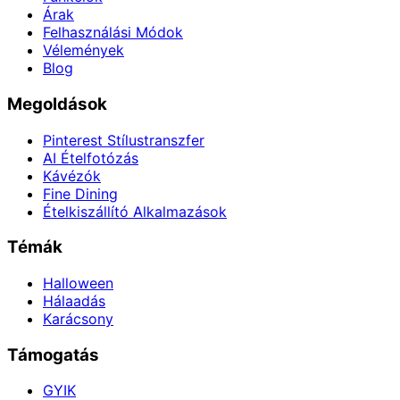
Árak
Felhasználási Módok
Vélemények
Blog
Megoldások
Pinterest Stílustranszfer
AI Ételfotózás
Kávézók
Fine Dining
Ételkiszállító Alkalmazások
Témák
Halloween
Hálaadás
Karácsony
Támogatás
GYIK