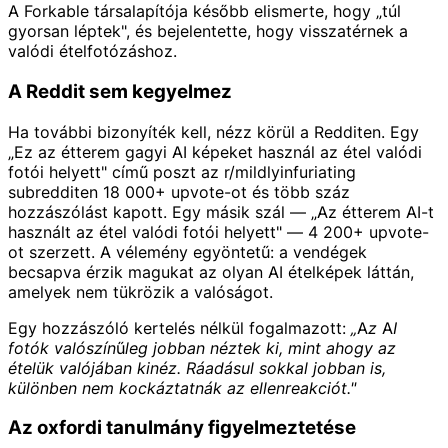
A Forkable társalapítója később elismerte, hogy „túl
gyorsan léptek", és bejelentette, hogy visszatérnek a
valódi ételfotózáshoz.
A Reddit sem kegyelmez
Ha további bizonyíték kell, nézz körül a Redditen. Egy
„Ez az étterem gagyi AI képeket használ az étel valódi
fotói helyett" című poszt az r/mildlyinfuriating
subredditen 18 000+ upvote-ot és több száz
hozzászólást kapott. Egy másik szál — „Az étterem AI-t
használt az étel valódi fotói helyett" — 4 200+ upvote-
ot szerzett. A vélemény egyöntetű: a vendégek
becsapva érzik magukat az olyan AI ételképek láttán,
amelyek nem tükrözik a valóságot.
Egy hozzászóló kertelés nélkül fogalmazott:
„Az AI
fotók valószínűleg jobban néztek ki, mint ahogy az
ételük valójában kinéz. Ráadásul sokkal jobban is,
különben nem kockáztatnák az ellenreakciót."
Az oxfordi tanulmány figyelmeztetése