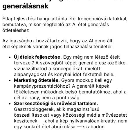
generálásnak
Étlapfejlesztési hangulattábla étel koncepcióvázlatokkal,
bemutatva, mikor megfelelő az AI étel generálás
ötleteléshez
Az igazsághoz hozzátartozik, hogy az AI generált
ételképeknek vannak jogos felhasználási területei:
Új ételek fejlesztése.
Egy még nem létező ételt
tervezel? A szövegből képet generáló eszközökkel
vizualizálhatod a koncepciókat, mielőtt
alapanyagokat és konyhai időt fektetnél bele.
Marketing ötletelés.
Gyors mockup kell egy
kampányprezentációhoz? A generált képek
tökéletesen működnek belső bemutatókhoz, ahol a
cél az irány, nem a pontosság.
Szerkesztőségi és művészi tartalom.
Gasztrobloggerek, akik magazinstílusú
összeállításokat vagy közösségi média művészetet
készítenek — ahol a kép nyilvánvalóan kreatív, nem
egy konkrét étel ábrázolása — szabadon