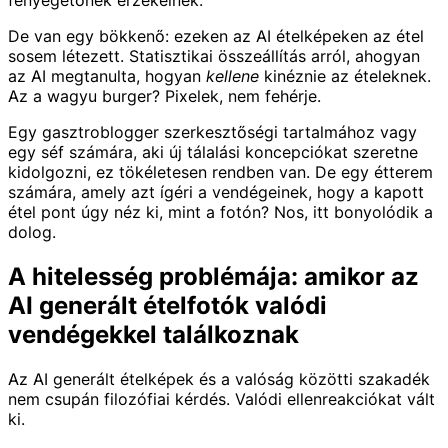
fenyegetőnek érzékelnek.
De van egy bökkenő: ezeken az AI ételképeken az étel
sosem létezett. Statisztikai összeállítás arról, ahogyan
az AI megtanulta, hogyan
kellene
kinéznie az ételeknek.
Az a wagyu burger? Pixelek, nem fehérje.
Egy gasztroblogger szerkesztőségi tartalmához vagy
egy séf számára, aki új tálalási koncepciókat szeretne
kidolgozni, ez tökéletesen rendben van. De egy étterem
számára, amely azt ígéri a vendégeinek, hogy a kapott
étel pont úgy néz ki, mint a fotón? Nos, itt bonyolódik a
dolog.
A hitelesség problémája: amikor az
AI generált ételfotók valódi
vendégekkel találkoznak
Az AI generált ételképek és a valóság közötti szakadék
nem csupán filozófiai kérdés. Valódi ellenreakciókat vált
ki.