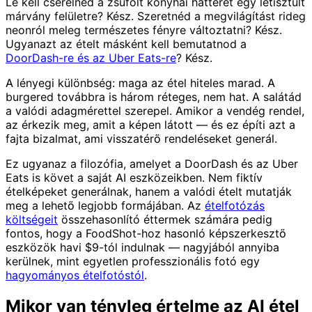
Le kell cserélned a zsúfolt konyhai hátteret egy letisztult
márvány felületre? Kész. Szeretnéd a megvilágítást rideg
neonról meleg természetes fényre változtatni? Kész.
Ugyanazt az ételt másként kell bemutatnod a
DoorDash-re és az Uber Eats-re
? Kész.
A lényegi különbség: maga az étel hiteles marad. A
burgered továbbra is három réteges, nem hat. A salátád
a valódi adagmérettel szerepel. Amikor a vendég rendel,
az érkezik meg, amit a képen látott — és ez építi azt a
fajta bizalmat, ami visszatérő rendeléseket generál.
Ez ugyanaz a filozófia, amelyet a DoorDash és az Uber
Eats is követ a saját AI eszközeikben. Nem fiktív
ételképeket generálnak, hanem a valódi ételt mutatják
meg a lehető legjobb formájában. Az
ételfotózás
költségeit
összehasonlító éttermek számára pedig
fontos, hogy a FoodShot-hoz hasonló képszerkesztő
eszközök havi $9-tól indulnak — nagyjából annyiba
kerülnek, mint egyetlen professzionális fotó egy
hagyományos ételfotóstól
.
Mikor van tényleg értelme az AI étel