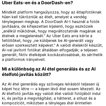
Uber Eats-en és a DoorDash-en?
Mindkét platform hangsúlyozza, hogy az étlapfotóknak
hűen kell tükrözniük az ételt, amelyet a vendég
ténylegesen megkap. A DoorDash AI-t használ a fotók
javítására, de kifejezetten kijelenti, hogy eszközeik
„anélkül működnek, hogy megváltoztatnák magának az
ételnek a megjelenését." Az Uber Eats arra kérte a
feltöltőket, hogy „ne küldjenek be AI-generált vagy
erősen szerkesztett képeket." A valódi ételekről készült,
AI-val javított fotókat általában elfogadják; a teljesen
generált, fiktív ételképek kockázatosabbak, és sérthetik
a platformok irányelveit.
Mi a különbség az AI étel generálás és az AI
ételfotó javítás között?
Az AI étel generálás egy szöveges leírásból teljesen új
képet hoz létre — a képen lévő étel sosem létezett. Az
AI ételfotó javítás egy valódi étel valódi fotójából indul
ki, és javítja a megvilágítást, a hátteret, a stílust és a
kompozíciót, miközben a tényleges étel érintetlen