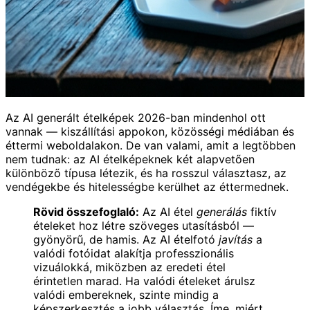
Az AI generált ételképek 2026-ban mindenhol ott
vannak — kiszállítási appokon, közösségi médiában és
éttermi weboldalakon. De van valami, amit a legtöbben
nem tudnak: az AI ételképeknek két alapvetően
különböző típusa létezik, és ha rosszul választasz, az
vendégekbe és hitelességbe kerülhet az éttermednek.
Rövid összefoglaló:
Az AI étel
generálás
fiktív
ételeket hoz létre szöveges utasításból —
gyönyörű, de hamis. Az AI ételfotó
javítás
a
valódi fotóidat alakítja professzionális
vizuálokká, miközben az eredeti étel
érintetlen marad. Ha valódi ételeket árulsz
valódi embereknek, szinte mindig a
képszerkesztés a jobb választás. Íme, miért.