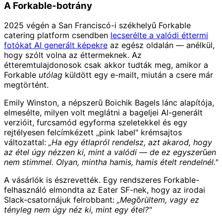
A Forkable-botrány
2025 végén a San Franciscó-i székhelyű Forkable
catering platform csendben
lecserélte a valódi éttermi
fotókat AI generált képekre
az egész oldalán — anélkül,
hogy szólt volna az éttermeknek. Az
étteremtulajdonosok csak akkor tudták meg, amikor a
Forkable
utólag
küldött egy e-mailt, miután a csere már
megtörtént.
Emily Winston, a népszerű Boichik Bagels lánc alapítója,
elmesélte, milyen volt meglátni a bageljei AI-generált
verzióit, furcsamód egyforma szeletekkel és egy
rejtélyesen felcímkézett „pink label" krémsajtos
változattal:
„Ha egy étlapról rendelsz, azt akarod, hogy
az étel úgy nézzen ki, mint a valódi — de ez egyszerűen
nem stimmel. Olyan, mintha hamis, hamis ételt rendelnél."
A vásárlók is észrevették. Egy rendszeres Forkable-
felhasználó elmondta az Eater SF-nek, hogy az irodai
Slack-csatornájuk felrobbant:
„Megőrültem, vagy ez
tényleg nem úgy néz ki, mint egy étel?"