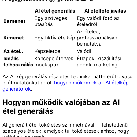
AI étel generálás
AI ételfotó javítás
Egy szöveges
Egy valódi fotó az
Bemenet
utasítás
ételedről
Az ételed,
Kimenet
Egy fiktív ételkép
professzionálisan
bemutatva
Az étel...
Képzeletbeli
Valódi
Ideális
Koncepciótervek,
Étlapok, kiszállítási
felhasználás
mockupok
appok, marketing
Az AI képgenerálás részletes technikai hátteréről olvasd
el útmutatónkat arról,
hogyan működnek az AI ételkép-
generátorok
.
Hogyan működik valójában az AI
étel generálás
AI generált étel tökéletes szimmetriával — lehetetlenül
szabályos ételek, amelyek túl tökéletesek ahhoz, hogy