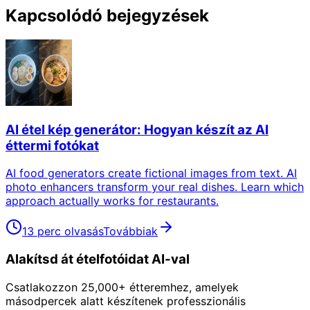
Kapcsolódó bejegyzések
AI étel kép generátor: Hogyan készít az AI
éttermi fotókat
AI food generators create fictional images from text. AI
photo enhancers transform your real dishes. Learn which
approach actually works for restaurants.
13 perc olvasás
Továbbiak
Alakítsd át ételfotóidat AI-val
Csatlakozzon 25,000+ étteremhez, amelyek
másodpercek alatt készítenek professzionális