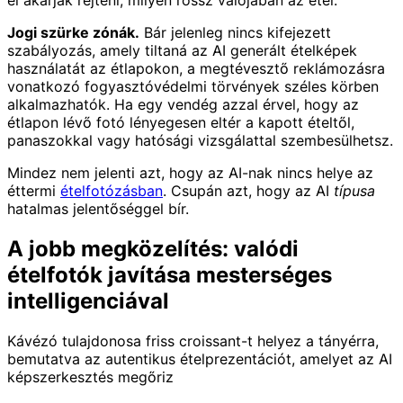
Jogi szürke zónák.
Bár jelenleg nincs kifejezett
szabályozás, amely tiltaná az AI generált ételképek
használatát az étlapokon, a megtévesztő reklámozásra
vonatkozó fogyasztóvédelmi törvények széles körben
alkalmazhatók. Ha egy vendég azzal érvel, hogy az
étlapon lévő fotó lényegesen eltér a kapott ételtől,
panaszokkal vagy hatósági vizsgálattal szembesülhetsz.
Mindez nem jelenti azt, hogy az AI-nak nincs helye az
éttermi
ételfotózásban
. Csupán azt, hogy az AI
típusa
hatalmas jelentőséggel bír.
A jobb megközelítés: valódi
ételfotók javítása mesterséges
intelligenciával
Kávézó tulajdonosa friss croissant-t helyez a tányérra,
bemutatva az autentikus ételprezentációt, amelyet az AI
képszerkesztés megőriz