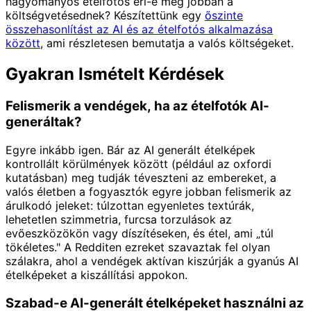
hagyományos ételfotós éri-e meg jobban a
költségvetésednek? Készítettünk egy
őszinte
összehasonlítást az AI és az ételfotós alkalmazása
között
, ami részletesen bemutatja a valós költségeket.
Gyakran Ismételt Kérdések
Felismerik a vendégek, ha az ételfotók AI-
generáltak?
Egyre inkább igen. Bár az AI generált ételképek
kontrollált körülmények között (például az oxfordi
kutatásban) meg tudják téveszteni az embereket, a
valós életben a fogyasztók egyre jobban felismerik az
árulkodó jeleket: túlzottan egyenletes textúrák,
lehetetlen szimmetria, furcsa torzulások az
evőeszközökön vagy díszítéseken, és étel, ami „túl
tökéletes." A Redditen ezreket szavaztak fel olyan
szálakra, ahol a vendégek aktívan kiszúrják a gyanús AI
ételképeket a kiszállítási appokon.
Szabad-e AI-generált ételképeket használni az