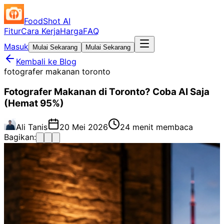
FoodShot AI
Fitur
Cara Kerja
Harga
FAQ
Masuk
Mulai Sekarang
Mulai Sekarang
Kembali ke Blog
fotografer makanan toronto
Fotografer Makanan di Toronto? Coba AI Saja
(Hemat 95%)
Ali Tanis
20 Mei 2026
24 menit membaca
Bagikan: