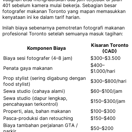
401 sebelum kamera mulai bekerja. Sebagian besar
fotografer makanan Toronto yang mapan memasukkan
kenyataan ini ke dalam tarif harian.
Inilah biaya sebenarnya pemotretan fotografi makanan
profesional Toronto setelah semuanya masuk tagihan:
Kisaran Toronto
Komponen Biaya
(CAD)
Biaya sesi fotografer (4–8 jam)
$300–$3.500
$400–
Penata gaya makanan
$1.000/hari
Prop stylist (sering digabung dengan
$300–$800/hari
food stylist)
Sewa studio (cahaya alami)
$60–$100/jam
Sewa studio (dapur lengkap,
$150–$300/jam
pencahayaan terkontrol)
Properti, alas, bahan makanan
$100–$300
Pasca-produksi dan retouching
$150–$400
Biaya tambahan perjalanan GTA /
$50–$200
parkir