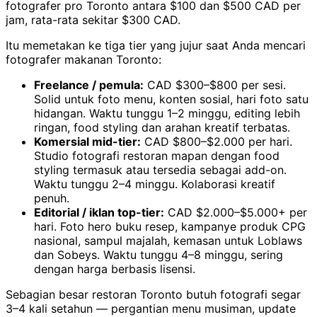
fotografer pro Toronto antara $100 dan $500 CAD per
jam, rata-rata sekitar $300 CAD.
Itu memetakan ke tiga tier yang jujur saat Anda mencari
fotografer makanan Toronto:
Freelance / pemula:
CAD $300–$800 per sesi.
Solid untuk foto menu, konten sosial, hari foto satu
hidangan. Waktu tunggu 1–2 minggu, editing lebih
ringan, food styling dan arahan kreatif terbatas.
Komersial mid-tier:
CAD $800–$2.000 per hari.
Studio fotografi restoran mapan dengan food
styling termasuk atau tersedia sebagai add-on.
Waktu tunggu 2–4 minggu. Kolaborasi kreatif
penuh.
Editorial / iklan top-tier:
CAD $2.000–$5.000+ per
hari. Foto hero buku resep, kampanye produk CPG
nasional, sampul majalah, kemasan untuk Loblaws
dan Sobeys. Waktu tunggu 4–8 minggu, sering
dengan harga berbasis lisensi.
Sebagian besar restoran Toronto butuh fotografi segar
3–4 kali setahun — pergantian menu musiman, update