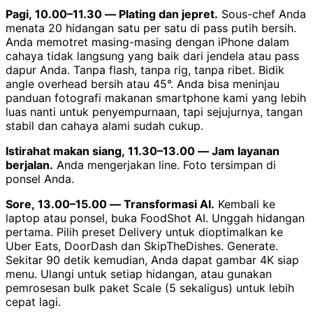
Pagi, 10.00–11.30 — Plating dan jepret.
Sous-chef Anda
menata 20 hidangan satu per satu di pass putih bersih.
Anda memotret masing-masing dengan iPhone dalam
cahaya tidak langsung yang baik dari jendela atau pass
dapur Anda. Tanpa flash, tanpa rig, tanpa ribet. Bidik
angle overhead bersih atau 45°. Anda bisa meninjau
panduan fotografi makanan smartphone kami yang lebih
luas nanti untuk penyempurnaan, tapi sejujurnya, tangan
stabil dan cahaya alami sudah cukup.
Istirahat makan siang, 11.30–13.00 — Jam layanan
berjalan.
Anda mengerjakan line. Foto tersimpan di
ponsel Anda.
Sore, 13.00–15.00 — Transformasi AI.
Kembali ke
laptop atau ponsel, buka FoodShot AI. Unggah hidangan
pertama. Pilih preset Delivery untuk dioptimalkan ke
Uber Eats, DoorDash dan SkipTheDishes. Generate.
Sekitar 90 detik kemudian, Anda dapat gambar 4K siap
menu. Ulangi untuk setiap hidangan, atau gunakan
pemrosesan bulk paket Scale (5 sekaligus) untuk lebih
cepat lagi.