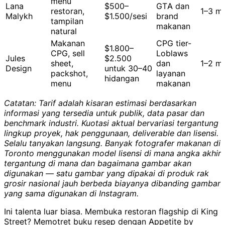
menu
Lana
$500–
GTA dan
restoran,
1–3 m
Malykh
$1.500/sesi
brand
tampilan
makanan
natural
Makanan
CPG tier-
$1.800–
CPG, sell
Loblaws
Jules
$2.500
sheet,
dan
1–2 m
Design
untuk 30–40
packshot,
layanan
hidangan
menu
makanan
Catatan: Tarif adalah kisaran estimasi berdasarkan
informasi yang tersedia untuk publik, data pasar dan
benchmark industri. Kuotasi aktual bervariasi tergantung
lingkup proyek, hak penggunaan, deliverable dan lisensi.
Selalu tanyakan langsung. Banyak fotografer makanan di
Toronto menggunakan model lisensi di mana angka akhir
tergantung di mana dan bagaimana gambar akan
digunakan — satu gambar yang dipakai di produk rak
grosir nasional jauh berbeda biayanya dibanding gambar
yang sama digunakan di Instagram.
Ini talenta luar biasa. Membuka restoran flagship di King
Street? Memotret buku resep dengan Appetite by