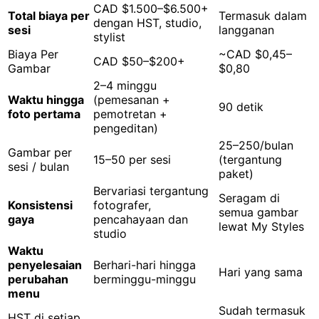
CAD $1.500–$6.500+
Total biaya per
Termasuk dalam
dengan HST, studio,
sesi
langganan
stylist
Biaya Per
~CAD $0,45–
CAD $50–$200+
Gambar
$0,80
2–4 minggu
Waktu hingga
(pemesanan +
90 detik
foto pertama
pemotretan +
pengeditan)
25–250/bulan
Gambar per
15–50 per sesi
(tergantung
sesi / bulan
paket)
Bervariasi tergantung
Seragam di
Konsistensi
fotografer,
semua gambar
gaya
pencahayaan dan
lewat My Styles
studio
Waktu
penyelesaian
Berhari-hari hingga
Hari yang sama
perubahan
berminggu-minggu
menu
Sudah termasuk
HST di setiap