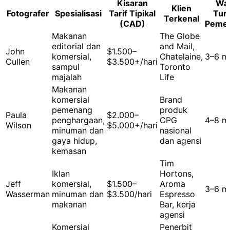
Kisaran
Wa
Klien
Fotografer
Spesialisasi
Tarif Tipikal
Tun
Terkenal
(CAD)
Peme
Makanan
The Globe
editorial dan
and Mail,
John
$1.500–
komersial,
Chatelaine,
3–6 m
Cullen
$3.500+/hari
sampul
Toronto
majalah
Life
Makanan
komersial
Brand
pemenang
produk
Paula
$2.000–
penghargaan,
CPG
4–8 m
Wilson
$5.000+/hari
minuman dan
nasional
gaya hidup,
dan agensi
kemasan
Tim
Iklan
Hortons,
Jeff
komersial,
$1.500–
Aroma
3–6 m
Wasserman
minuman dan
$3.500/hari
Espresso
makanan
Bar, kerja
agensi
Komersial
Penerbit