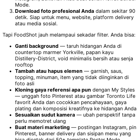
Mode.
Download foto profesional Anda
dalam sekitar 90
detik. Siap untuk menu, website, platform delivery
atau media sosial.
Tapi FoodShot jauh melampaui sekadar filter. Anda bisa:
Ganti background
— taruh hidangan Anda di
countertop marmer Yorkville, papan kayu
Distillery-District, void minimalis bersih atau senja
rooftop
Tambah atau hapus elemen
— garnish, saus,
topping, minuman, item yang tidak diinginkan di
foto asli
Kloning gaya referensi apa pun
dengan My Styles
— unggah foto Pinterest atau gambar Toronto Life
favorit Anda dan cocokkan pencahayaan, gaya
plating dan komposisi kreatifnya ke hidangan Anda
Sesuaikan sudut kamera
— ubah perspektif tanpa
perlu memotret ulang
Buat materi marketing
— postingan Instagram, pin
Pinterest, banner delivery dan sisipan menu yang
bisa dicetak dari 50+ template Poster Mode