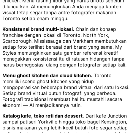
chicken. Menu tasting libur yang harus difoto sebelum
diluncurkan. AI memungkinkan Anda menjaga konten
visual tetap segar tanpa antre fotografer makanan
Toronto setiap enam minggu.
Konsistensi brand multi-lokasi.
Chain dan konsep
franchise dengan lokasi di Toronto, North York,
Scarborough, Mississauga dan Markham membutuhkan
setiap foto terlihat berasal dari brand yang sama. My
Styles memungkinkan satu gambar referensi kreatif
menegakkan konsistensi itu di ratusan hidangan tanpa
harus bernegosiasi ulang dengan fotografer setiap kali.
Menu ghost kitchen dan cloud kitchen.
Toronto
memiliki scene ghost kitchen yang hidup
mengoperasikan beberapa brand virtual dari satu lokasi.
Setiap brand virtual butuh fotografi yang berbeda.
Fotografi tradisional membuat hal itu mustahil secara
ekonomi — AI menjadikannya rutin.
Katalog kafe, toko roti dan dessert.
Dari kafe Junction
sampai patiseri Yorkville hingga toko bagel Kensington,
bisnis makanan yang lebih kecil butuh foto segar setiap