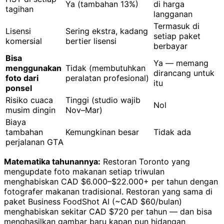
Ya (tambahan 13%)
di harga
tagihan
langganan
Termasuk di
Lisensi
Sering ekstra, kadang
setiap paket
komersial
bertier lisensi
berbayar
Bisa
Ya — memang
menggunakan
Tidak (membutuhkan
dirancang untuk
foto dari
peralatan profesional)
itu
ponsel
Risiko cuaca
Tinggi (studio wajib
Nol
musim dingin
Nov–Mar)
Biaya
tambahan
Kemungkinan besar
Tidak ada
perjalanan GTA
Matematika tahunannya:
Restoran Toronto yang
mengupdate foto makanan setiap triwulan
menghabiskan CAD $6.000–$22.000+ per tahun dengan
fotografer makanan tradisional. Restoran yang sama di
paket Business FoodShot AI (~CAD $60/bulan)
menghabiskan sekitar CAD $720 per tahun — dan bisa
menghasilkan gambar baru kapan pun hidangan