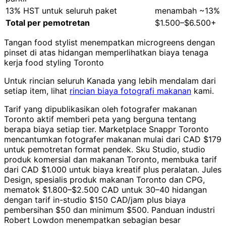
13% HST untuk seluruh paket
menambah ~13%
Total per pemotretan
$1.500–$6.500+
Tangan food stylist menempatkan microgreens dengan
pinset di atas hidangan memperlihatkan biaya tenaga
kerja food styling Toronto
Untuk rincian seluruh Kanada yang lebih mendalam dari
setiap item, lihat
rincian biaya fotografi makanan
kami.
Tarif yang dipublikasikan oleh fotografer makanan
Toronto aktif memberi peta yang berguna tentang
berapa biaya setiap tier. Marketplace Snappr Toronto
mencantumkan fotografer makanan mulai dari CAD $179
untuk pemotretan format pendek. Sku Studio, studio
produk komersial dan makanan Toronto, membuka tarif
dari CAD $1.000 untuk biaya kreatif plus peralatan. Jules
Design, spesialis produk makanan Toronto dan CPG,
mematok $1.800–$2.500 CAD untuk 30–40 hidangan
dengan tarif in-studio $150 CAD/jam plus biaya
pembersihan $50 dan minimum $500. Panduan industri
Robert Lowdon menempatkan sebagian besar