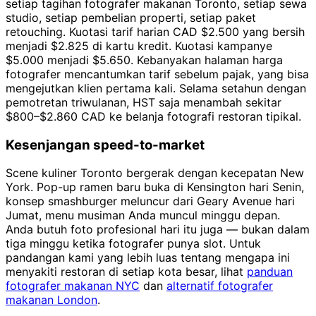
setiap tagihan fotografer makanan Toronto, setiap sewa
studio, setiap pembelian properti, setiap paket
retouching. Kuotasi tarif harian CAD $2.500 yang bersih
menjadi $2.825 di kartu kredit. Kuotasi kampanye
$5.000 menjadi $5.650. Kebanyakan halaman harga
fotografer mencantumkan tarif sebelum pajak, yang bisa
mengejutkan klien pertama kali. Selama setahun dengan
pemotretan triwulanan, HST saja menambah sekitar
$800–$2.860 CAD ke belanja fotografi restoran tipikal.
Kesenjangan speed-to-market
Scene kuliner Toronto bergerak dengan kecepatan New
York. Pop-up ramen baru buka di Kensington hari Senin,
konsep smashburger meluncur dari Geary Avenue hari
Jumat, menu musiman Anda muncul minggu depan.
Anda butuh foto profesional hari itu juga — bukan dalam
tiga minggu ketika fotografer punya slot. Untuk
pandangan kami yang lebih luas tentang mengapa ini
menyakiti restoran di setiap kota besar, lihat
panduan
fotografer makanan NYC
dan
alternatif fotografer
makanan London
.