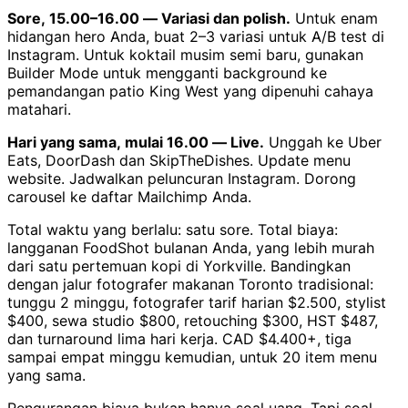
Sore, 15.00–16.00 — Variasi dan polish.
Untuk enam
hidangan hero Anda, buat 2–3 variasi untuk A/B test di
Instagram. Untuk koktail musim semi baru, gunakan
Builder Mode untuk mengganti background ke
pemandangan patio King West yang dipenuhi cahaya
matahari.
Hari yang sama, mulai 16.00 — Live.
Unggah ke Uber
Eats, DoorDash dan SkipTheDishes. Update menu
website. Jadwalkan peluncuran Instagram. Dorong
carousel ke daftar Mailchimp Anda.
Total waktu yang berlalu: satu sore. Total biaya:
langganan FoodShot bulanan Anda, yang lebih murah
dari satu pertemuan kopi di Yorkville. Bandingkan
dengan jalur fotografer makanan Toronto tradisional:
tunggu 2 minggu, fotografer tarif harian $2.500, stylist
$400, sewa studio $800, retouching $300, HST $487,
dan turnaround lima hari kerja. CAD $4.400+, tiga
sampai empat minggu kemudian, untuk 20 item menu
yang sama.
Pengurangan biaya bukan hanya soal uang. Tapi soal