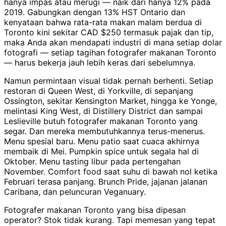
hanya impas atau merugi — naik dari hanya 12% pada
2019. Gabungkan dengan 13% HST Ontario dan
kenyataan bahwa rata-rata makan malam berdua di
Toronto kini sekitar CAD $250 termasuk pajak dan tip,
maka Anda akan mendapati industri di mana setiap dolar
fotografi — setiap tagihan fotografer makanan Toronto
— harus bekerja jauh lebih keras dari sebelumnya.
Namun permintaan visual tidak pernah berhenti. Setiap
restoran di Queen West, di Yorkville, di sepanjang
Ossington, sekitar Kensington Market, hingga ke Yonge,
melintasi King West, di Distillery District dan sampai
Leslieville butuh fotografer makanan Toronto yang
segar. Dan mereka membutuhkannya terus-menerus.
Menu spesial baru. Menu patio saat cuaca akhirnya
membaik di Mei. Pumpkin spice untuk segala hal di
Oktober. Menu tasting libur pada pertengahan
November. Comfort food saat suhu di bawah nol ketika
Februari terasa panjang. Brunch Pride, jajanan jalanan
Caribana, dan peluncuran Veganuary.
Fotografer makanan Toronto yang bisa dipesan
operator? Stok tidak kurang. Tapi memesan yang tepat