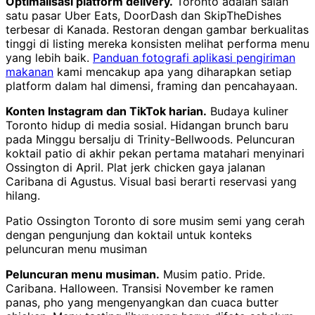
Optimalisasi platform delivery.
Toronto adalah salah
satu pasar Uber Eats, DoorDash dan SkipTheDishes
terbesar di Kanada. Restoran dengan gambar berkualitas
tinggi di listing mereka konsisten melihat performa menu
yang lebih baik.
Panduan fotografi aplikasi pengiriman
makanan
kami mencakup apa yang diharapkan setiap
platform dalam hal dimensi, framing dan pencahayaan.
Konten Instagram dan TikTok harian.
Budaya kuliner
Toronto hidup di media sosial. Hidangan brunch baru
pada Minggu bersalju di Trinity-Bellwoods. Peluncuran
koktail patio di akhir pekan pertama matahari menyinari
Ossington di April. Plat jerk chicken gaya jalanan
Caribana di Agustus. Visual basi berarti reservasi yang
hilang.
Patio Ossington Toronto di sore musim semi yang cerah
dengan pengunjung dan koktail untuk konteks
peluncuran menu musiman
Peluncuran menu musiman.
Musim patio. Pride.
Caribana. Halloween. Transisi November ke ramen
panas, pho yang mengenyangkan dan cuaca butter