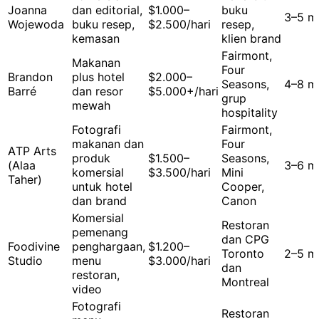
Joanna
dan editorial,
$1.000–
buku
3–5 m
Wojewoda
buku resep,
$2.500/hari
resep,
kemasan
klien brand
Fairmont,
Makanan
Four
Brandon
plus hotel
$2.000–
Seasons,
4–8 m
Barré
dan resor
$5.000+/hari
grup
mewah
hospitality
Fotografi
Fairmont,
makanan dan
Four
ATP Arts
produk
$1.500–
Seasons,
(Alaa
3–6 m
komersial
$3.500/hari
Mini
Taher)
untuk hotel
Cooper,
dan brand
Canon
Komersial
Restoran
pemenang
dan CPG
Foodivine
penghargaan,
$1.200–
Toronto
2–5 m
Studio
menu
$3.000/hari
dan
restoran,
Montreal
video
Fotografi
Restoran