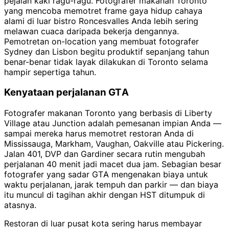
pejalan kaki ragu-ragu. Fotografer makanan Toronto
yang mencoba memotret frame gaya hidup cahaya
alami di luar bistro Roncesvalles Anda lebih sering
melawan cuaca daripada bekerja dengannya.
Pemotretan on-location yang membuat fotografer
Sydney dan Lisbon begitu produktif sepanjang tahun
benar-benar tidak layak dilakukan di Toronto selama
hampir sepertiga tahun.
Kenyataan perjalanan GTA
Fotografer makanan Toronto yang berbasis di Liberty
Village atau Junction adalah pemesanan impian Anda —
sampai mereka harus memotret restoran Anda di
Mississauga, Markham, Vaughan, Oakville atau Pickering.
Jalan 401, DVP dan Gardiner secara rutin mengubah
perjalanan 40 menit jadi macet dua jam. Sebagian besar
fotografer yang sadar GTA mengenakan biaya untuk
waktu perjalanan, jarak tempuh dan parkir — dan biaya
itu muncul di tagihan akhir dengan HST ditumpuk di
atasnya.
Restoran di luar pusat kota sering harus membayar