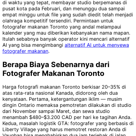
di waktu yang tepat, membayar studio berpemanas di
pusat kota pada Februari, dan menunggu dua sampai
empat minggu untuk file yang sudah diedit telah menjadi
olahraga kompetitif tersendiri. Permintaan untuk
fotografer makanan Toronto yang andal melampaui
kalender yang mau diberikan kebanyakan nama mapan.
Itulah sebabnya banyak operator kini mencari alternatif
AI yang bisa mengimbangi
alternatif AI untuk menyewa
fotografer makanan
.
Berapa Biaya Sebenarnya dari
Fotografer Makanan Toronto
Harga fotografi makanan Toronto berkisar 20–35% di
atas rata-rata nasional Kanada, didorong oleh dua
kenyataan. Pertama, ketergantungan iklim — musim
dingin Ontario memaksa pemotretan dilakukan di studio
dari November sampai Maret, dan sewa studio
menambah $480–$3.200 CAD per hari ke tagihan Anda.
Kedua, masalah logistik GTA: fotografer yang berbasis di
Liberty Village yang harus memotret restoran Anda di
Vaughan bisa menghabiskan dua jam terjebak di jalan