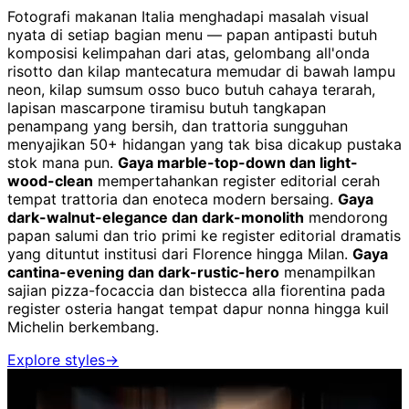
Fotografi makanan Italia menghadapi masalah visual
nyata di setiap bagian menu — papan antipasti butuh
komposisi kelimpahan dari atas, gelombang all'onda
risotto dan kilap mantecatura memudar di bawah lampu
neon, kilap sumsum osso buco butuh cahaya terarah,
lapisan mascarpone tiramisu butuh tangkapan
penampang yang bersih, dan trattoria sungguhan
menyajikan 50+ hidangan yang tak bisa dicakup pustaka
stok mana pun.
Gaya marble-top-down dan light-
wood-clean
mempertahankan register editorial cerah
tempat trattoria dan enoteca modern bersaing.
Gaya
dark-walnut-elegance dan dark-monolith
mendorong
papan salumi dan trio primi ke register editorial dramatis
yang dituntut institusi dari Florence hingga Milan.
Gaya
cantina-evening dan dark-rustic-hero
menampilkan
sajian pizza-focaccia dan bistecca alla fiorentina pada
register osteria hangat tempat dapur nonna hingga kuil
Michelin berkembang.
Explore styles
→