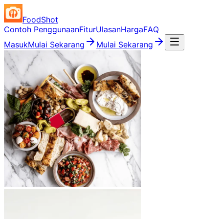
FoodShot
Contoh Penggunaan
Fitur
Ulasan
Harga
FAQ
Masuk
Mulai Sekarang
Mulai Sekarang