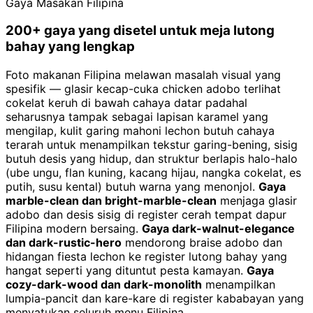
Gaya Masakan Filipina
200+ gaya yang disetel untuk meja lutong
bahay yang lengkap
Foto makanan Filipina melawan masalah visual yang
spesifik — glasir kecap-cuka chicken adobo terlihat
cokelat keruh di bawah cahaya datar padahal
seharusnya tampak sebagai lapisan karamel yang
mengilap, kulit garing mahoni lechon butuh cahaya
terarah untuk menampilkan tekstur garing-bening, sisig
butuh desis yang hidup, dan struktur berlapis halo-halo
(ube ungu, flan kuning, kacang hijau, nangka cokelat, es
putih, susu kental) butuh warna yang menonjol.
Gaya
marble-clean dan bright-marble-clean
menjaga glasir
adobo dan desis sisig di register cerah tempat dapur
Filipina modern bersaing.
Gaya dark-walnut-elegance
dan dark-rustic-hero
mendorong braise adobo dan
hidangan fiesta lechon ke register lutong bahay yang
hangat seperti yang dituntut pesta kamayan.
Gaya
cozy-dark-wood dan dark-monolith
menampilkan
lumpia-pancit dan kare-kare di register kababayan yang
menyatukan seluruh menu Filipina.