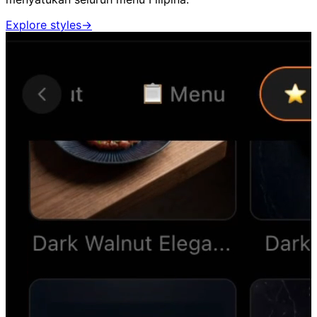
Explore styles
→