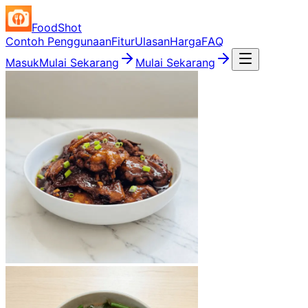
FoodShot
Contoh Penggunaan
Fitur
Ulasan
Harga
FAQ
Masuk
Mulai Sekarang
Mulai Sekarang