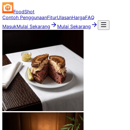
FoodShot
Contoh Penggunaan
Fitur
Ulasan
Harga
FAQ
Masuk
Mulai Sekarang
Mulai Sekarang