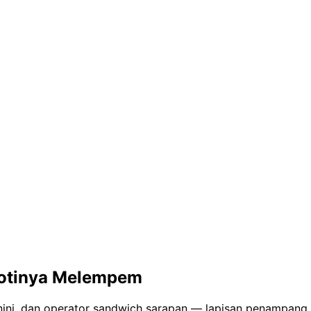
Rotinya Melempem
panini, dan operator sandwich sarapan — lapisan penampang 