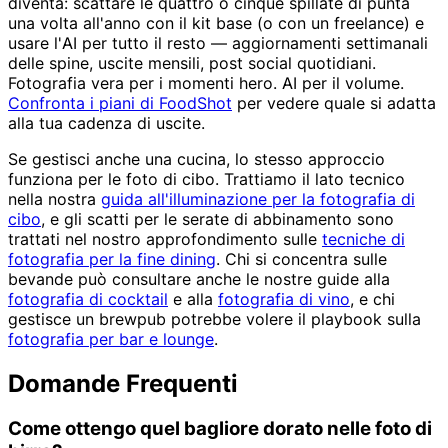
diventa: scattare le quattro o cinque spillate di punta
una volta all'anno con il kit base (o con un freelance) e
usare l'AI per tutto il resto — aggiornamenti settimanali
delle spine, uscite mensili, post social quotidiani.
Fotografia vera per i momenti hero. AI per il volume.
Confronta i piani di FoodShot
per vedere quale si adatta
alla tua cadenza di uscite.
Se gestisci anche una cucina, lo stesso approccio
funziona per le foto di cibo. Trattiamo il lato tecnico
nella nostra
guida all'illuminazione per la fotografia di
cibo
, e gli scatti per le serate di abbinamento sono
trattati nel nostro approfondimento sulle
tecniche di
fotografia per la fine dining
. Chi si concentra sulle
bevande può consultare anche le nostre guide alla
fotografia di cocktail
e alla
fotografia di vino
, e chi
gestisce un brewpub potrebbe volere il playbook sulla
fotografia per bar e lounge
.
Domande Frequenti
Come ottengo quel bagliore dorato nelle foto di