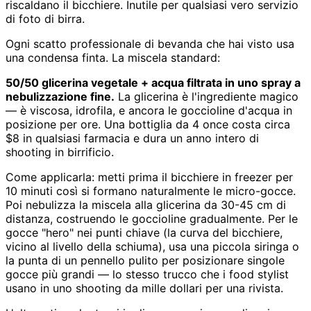
riscaldano il bicchiere. Inutile per qualsiasi vero servizio
di foto di birra.
Ogni scatto professionale di bevanda che hai visto usa
una condensa finta. La miscela standard:
50/50 glicerina vegetale + acqua filtrata in uno spray a
nebulizzazione fine.
La glicerina è l'ingrediente magico
— è viscosa, idrofila, e ancora le goccioline d'acqua in
posizione per ore. Una bottiglia da 4 once costa circa
$8 in qualsiasi farmacia e dura un anno intero di
shooting in birrificio.
Come applicarla: metti prima il bicchiere in freezer per
10 minuti così si formano naturalmente le micro-gocce.
Poi nebulizza la miscela alla glicerina da 30-45 cm di
distanza, costruendo le goccioline gradualmente. Per le
gocce "hero" nei punti chiave (la curva del bicchiere,
vicino al livello della schiuma), usa una piccola siringa o
la punta di un pennello pulito per posizionare singole
gocce più grandi — lo stesso trucco che i food stylist
usano in uno shooting da mille dollari per una rivista.