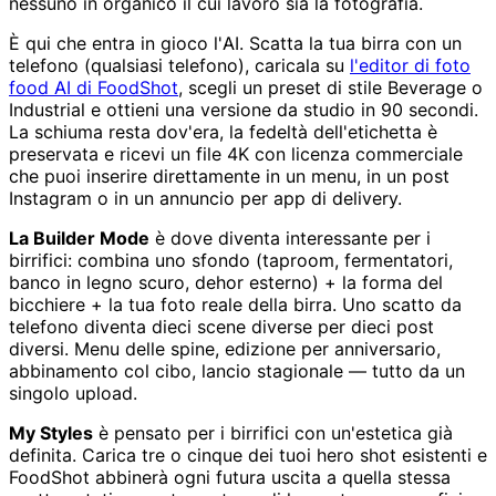
nessuno in organico il cui lavoro sia la fotografia.
È qui che entra in gioco l'AI. Scatta la tua birra con un
telefono (qualsiasi telefono), caricala su
l'editor di foto
food AI di FoodShot
, scegli un preset di stile Beverage o
Industrial e ottieni una versione da studio in 90 secondi.
La schiuma resta dov'era, la fedeltà dell'etichetta è
preservata e ricevi un file 4K con licenza commerciale
che puoi inserire direttamente in un menu, in un post
Instagram o in un annuncio per app di delivery.
La Builder Mode
è dove diventa interessante per i
birrifici: combina uno sfondo (taproom, fermentatori,
banco in legno scuro, dehor esterno) + la forma del
bicchiere + la tua foto reale della birra. Uno scatto da
telefono diventa dieci scene diverse per dieci post
diversi. Menu delle spine, edizione per anniversario,
abbinamento col cibo, lancio stagionale — tutto da un
singolo upload.
My Styles
è pensato per i birrifici con un'estetica già
definita. Carica tre o cinque dei tuoi hero shot esistenti e
FoodShot abbinerà ogni futura uscita a quella stessa