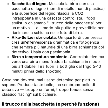
Bacchetta di legno.
Mescola la birra con una
bacchetta di legno (non di metallo, non di plastica)
e la superficie del legno rilascia la CO2
intrappolata in una cascata controllata. I food
stylist lo chiamano "il trucco della bacchetta" per
un motivo — è il modo più pulito e prevedibile per
rianimare la schiuma nelle foto di birra.
Alka-Seltzer sbriciolata.
Un quarto di compressa
crea un'effervescenza drammatica e fotogenica
che sembra più naturale di una birra schiumata col
detersivo. Usala con parsimonia.
Birra a temperatura ambiente.
Controintuitivo ma
vero: una birra meno fredda fa schiuma in modo
più affidabile. Tira fuori la bottiglia dal frigo 5-10
minuti prima dello shooting.
Cosa non dovresti mai usare: detersivo per piatti o
sapone. Produce tante bolle, ma sembrano bolle di
detersivo — troppo uniformi, troppo tonde, senza il
classico "lacing" sul bicchiere.
Il trucco della bacchetta (e perché funziona)