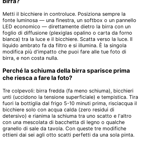
birra?
Metti il bicchiere in controluce. Posiziona sempre la
fonte luminosa — una finestra, un softbox o un pannello
LED economico — direttamente dietro la birra con un
foglio di diffusione (plexiglas opalino o carta da forno
bianca) tra la luce e il bicchiere. Scatta verso la luce. Il
liquido ambrato fa da filtro e si illumina. È la singola
modifica più d'impatto che puoi fare alle tue foto di
birra, e non costa nulla.
Perché la schiuma della birra sparisce prima
che riesca a fare la foto?
Tre colpevoli: birra fredda (fa meno schiuma), bicchieri
unti (uccidono la tensione superficiale) e tempistica. Tira
fuori la bottiglia dal frigo 5-10 minuti prima, risciacqua il
bicchiere solo con acqua calda (zero residui di
detersivo) e rianima la schiuma tra uno scatto e l'altro
con una mescolata di bacchetta di legno o qualche
granello di sale da tavola. Con queste tre modifiche
ottieni dai sei agli otto scatti perfetti da una sola pinta.