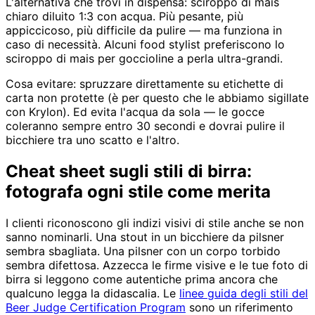
L'alternativa che trovi in dispensa: sciroppo di mais
chiaro diluito 1:3 con acqua. Più pesante, più
appiccicoso, più difficile da pulire — ma funziona in
caso di necessità. Alcuni food stylist preferiscono lo
sciroppo di mais per goccioline a perla ultra-grandi.
Cosa evitare: spruzzare direttamente su etichette di
carta non protette (è per questo che le abbiamo sigillate
con Krylon). Ed evita l'acqua da sola — le gocce
coleranno sempre entro 30 secondi e dovrai pulire il
bicchiere tra uno scatto e l'altro.
Cheat sheet sugli stili di birra:
fotografa ogni stile come merita
I clienti riconoscono gli indizi visivi di stile anche se non
sanno nominarli. Una stout in un bicchiere da pilsner
sembra sbagliata. Una pilsner con un corpo torbido
sembra difettosa. Azzecca le firme visive e le tue foto di
birra si leggono come autentiche prima ancora che
qualcuno legga la didascalia. Le
linee guida degli stili del
Beer Judge Certification Program
sono un riferimento