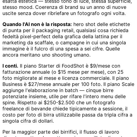
esatta estetica — stesso tono di luce, stessa superficie,
stesso mood. Coerenza di brand su un anno di nuove
uscite senza dover ribriefare un fotografo ogni volta.
Quando l'AI non è la risposta:
hero shot delle etichette
di punta per il packaging retail, qualsiasi cosa richieda
fedeltà pixel-perfect della grafica della lattina per il
marketing da scaffale, o campagne in cui una singola
immagine è il fulcro di una spesa a sei cifre. Quelle
ancora meritano uno shooting umano.
I conti.
Il piano Starter di FoodShot è $9/mese con
fatturazione annuale (o $15 mese per mese), con 25
foto migliorate al mese e licenza commerciale. Il piano
Business è $27/mese annuale per 100 foto. Il piano Scale
aggiunge l'elaborazione in batch — cinque birre
potenziate insieme, utile per rifare l'intero menu delle
spine. Rispetto ai $250-$2.500 che un fotografo
freelance di bevande chiede tipicamente a sessione, il
costo per foto di birra utilizzabile passa da tripla cifra a
singola cifra di dollari.
Per la maggior parte dei birrifici, il flusso di lavoro