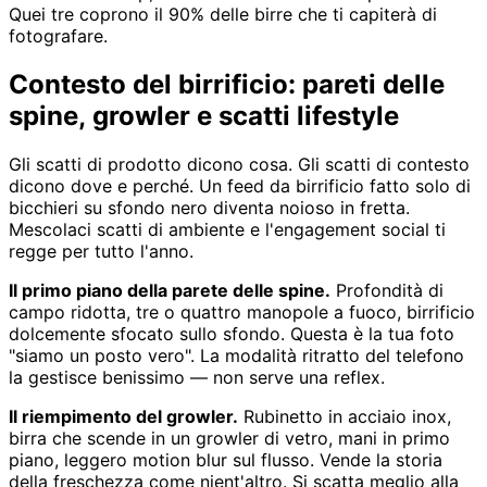
Quei tre coprono il 90% delle birre che ti capiterà di
fotografare.
Contesto del birrificio: pareti delle
spine, growler e scatti lifestyle
Gli scatti di prodotto dicono cosa. Gli scatti di contesto
dicono dove e perché. Un feed da birrificio fatto solo di
bicchieri su sfondo nero diventa noioso in fretta.
Mescolaci scatti di ambiente e l'engagement social ti
regge per tutto l'anno.
Il primo piano della parete delle spine.
Profondità di
campo ridotta, tre o quattro manopole a fuoco, birrificio
dolcemente sfocato sullo sfondo. Questa è la tua foto
"siamo un posto vero". La modalità ritratto del telefono
la gestisce benissimo — non serve una reflex.
Il riempimento del growler.
Rubinetto in acciaio inox,
birra che scende in un growler di vetro, mani in primo
piano, leggero motion blur sul flusso. Vende la storia
della freschezza come nient'altro. Si scatta meglio alla