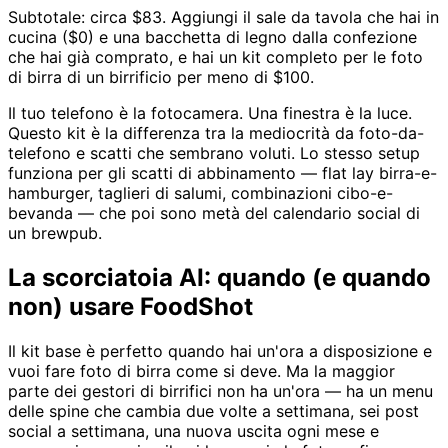
Subtotale: circa $83. Aggiungi il sale da tavola che hai in
cucina ($0) e una bacchetta di legno dalla confezione
che hai già comprato, e hai un kit completo per le foto
di birra di un birrificio per meno di $100.
Il tuo telefono è la fotocamera. Una finestra è la luce.
Questo kit è la differenza tra la mediocrità da foto-da-
telefono e scatti che sembrano voluti. Lo stesso setup
funziona per gli scatti di abbinamento — flat lay birra-e-
hamburger, taglieri di salumi, combinazioni cibo-e-
bevanda — che poi sono metà del calendario social di
un brewpub.
La scorciatoia AI: quando (e quando
non) usare FoodShot
Il kit base è perfetto quando hai un'ora a disposizione e
vuoi fare foto di birra come si deve. Ma la maggior
parte dei gestori di birrifici non ha un'ora — ha un menu
delle spine che cambia due volte a settimana, sei post
social a settimana, una nuova uscita ogni mese e