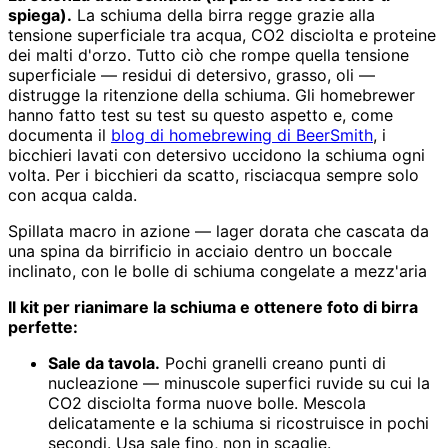
spiega).
La schiuma della birra regge grazie alla
tensione superficiale tra acqua, CO2 disciolta e proteine
dei malti d'orzo. Tutto ciò che rompe quella tensione
superficiale — residui di detersivo, grasso, oli —
distrugge la ritenzione della schiuma. Gli homebrewer
hanno fatto test su test su questo aspetto e, come
documenta il
blog di homebrewing di BeerSmith
, i
bicchieri lavati con detersivo uccidono la schiuma ogni
volta. Per i bicchieri da scatto, risciacqua sempre solo
con acqua calda.
Spillata macro in azione — lager dorata che cascata da
una spina da birrificio in acciaio dentro un boccale
inclinato, con le bolle di schiuma congelate a mezz'aria
Il kit per rianimare la schiuma e ottenere foto di birra
perfette:
Sale da tavola.
Pochi granelli creano punti di
nucleazione — minuscole superfici ruvide su cui la
CO2 disciolta forma nuove bolle. Mescola
delicatamente e la schiuma si ricostruisce in pochi
secondi. Usa sale fino, non in scaglie.