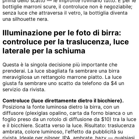
prima dello scatto — le impronte rovinano tutto. E per le
bottiglie marroni scure, il controluce non è negoziabile;
senza luce che attraversa il vetro, la bottiglia diventa
una silhouette nera.
Illuminazione per le foto di birra:
controluce per la traslucenza, luce
laterale per la schiuma
Questa è la singola decisione più importante che
prenderai. La luce sbagliata fa sembrare una birra
meravigliosa un rettangolo marrone piatto. La luce
giusta fa sembrare uno scatto da telefono da $4 un
servizio da rivista.
Controluce (luce direttamente dietro il bicchiere).
Posiziona la fonte luminosa dietro la birra, con un
diffusore (plexiglas opalino, carta da forno bianca o un
foglio preso da un rotolo di diffusione da $10) tra la luce
e il bicchiere. Scatta verso la luce. Risultato: traslucenza
ambrata, colore luminoso, l'effetto da pubblicità su
rivista. Ideale per pilsner, IPA, ambrate, hazy — qualsiasi