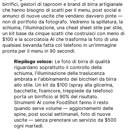
birrifici, gestori di taproom e brand di birra artigianale
che hanno bisogno di scatti per il menu, post social e
annunci di nuove uscite che vendano davvero pinte —
non di portfolio da fotografo. Vedremo la spillatura, la
schiuma, l'illuminazione, una cheat sheet stile per stile,
un kit base da cinque scatti che costruisci con meno di
$100 e la scorciatoia AI che trasforma la foto di una
qualsiasi bevanda fatta col telefono in un'immagine
pronta per il menu in 90 secondi.
Riepilogo veloce:
Le foto di birra di qualità
riguardano soprattutto il controllo della
schiuma, l'illuminazione della traslucenza
ambrata e l'abbinamento dei bicchieri da birra
allo stile. Un kit da $100 (spray alla glicerina,
bacchette, foamcore, treppiede da telefono)
porta un birrificio al 90% del risultato.
Strumenti AI come FoodShot fanno il resto
quando serve volume — aggiornamenti delle
spine, post social settimanali, foto di nuove
uscite — senza prenotare un servizio da $500
ogni martedì.