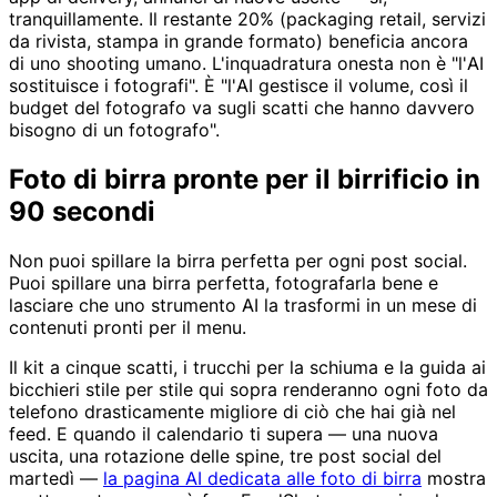
tranquillamente. Il restante 20% (packaging retail, servizi
da rivista, stampa in grande formato) beneficia ancora
di uno shooting umano. L'inquadratura onesta non è "l'AI
sostituisce i fotografi". È "l'AI gestisce il volume, così il
budget del fotografo va sugli scatti che hanno davvero
bisogno di un fotografo".
Foto di birra pronte per il birrificio in
90 secondi
Non puoi spillare la birra perfetta per ogni post social.
Puoi spillare una birra perfetta, fotografarla bene e
lasciare che uno strumento AI la trasformi in un mese di
contenuti pronti per il menu.
Il kit a cinque scatti, i trucchi per la schiuma e la guida ai
bicchieri stile per stile qui sopra renderanno ogni foto da
telefono drasticamente migliore di ciò che hai già nel
feed. E quando il calendario ti supera — una nuova
uscita, una rotazione delle spine, tre post social del
martedì —
la pagina AI dedicata alle foto di birra
mostra