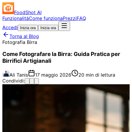
FoodShot AI
Funzionalità
Come funziona
Prezzi
FAQ
Accedi
Inizia ora
Inizia ora
Torna al Blog
Fotografia Birra
Come Fotografare la Birra: Guida Pratica per
Birrifici Artigianali
Ali Tanis
17 maggio 2026
20 min di lettura
Condividi: