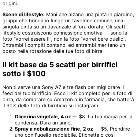
origini.
Scene di lifestyle.
Mani che alzano una pinta in giardino,
gruppi che brindano lungo un tavolone comune, una
singola pinta su un davanzale all'ora dorata. Gli scatti
lifestyle costruiscono connessione emotiva — sono la
foto "vorrei essere lì", non la foto "vorrei bere quello".
Entrambi i compiti contano, ed entrambi meritano un
posto nella rotazione delle tue foto di birra.
Il kit base da 5 scatti per birrifici
sotto i $100
Non ti serve una Sony A7 e tre flash per migliorare il
feed del tuo birrificio. Ecco il kit completo per le foto di
birra, da comprare su Amazon o in farmacia, che batterà
il 90% delle foto di birrificio su Instagram:
Glicerina vegetale, 4 oz
— $8. La tua magia per la
condensa. Dura un anno.
Spray a nebulizzazione fine, 2 oz
— $5. Prendine
uno con l'ugello regolabile. Etichettalo così