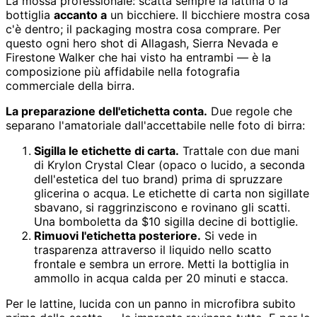
La mossa professionale: scatta sempre la lattina o la
bottiglia
accanto a
un bicchiere. Il bicchiere mostra cosa
c'è dentro; il packaging mostra cosa comprare. Per
questo ogni hero shot di Allagash, Sierra Nevada e
Firestone Walker che hai visto ha entrambi — è la
composizione più affidabile nella fotografia
commerciale della birra.
La preparazione dell'etichetta conta.
Due regole che
separano l'amatoriale dall'accettabile nelle foto di birra:
Sigilla le etichette di carta.
Trattale con due mani
di Krylon Crystal Clear (opaco o lucido, a seconda
dell'estetica del tuo brand) prima di spruzzare
glicerina o acqua. Le etichette di carta non sigillate
sbavano, si raggrinziscono e rovinano gli scatti.
Una bomboletta da $10 sigilla decine di bottiglie.
Rimuovi l'etichetta posteriore.
Si vede in
trasparenza attraverso il liquido nello scatto
frontale e sembra un errore. Metti la bottiglia in
ammollo in acqua calda per 20 minuti e stacca.
Per le lattine, lucida con un panno in microfibra subito