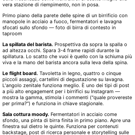
vera stazione di riempimento, non in posa.
Primo piano della parete delle spine di un birrificio con
manopole in acciaio a fuoco, fermentatori e lavagna
sfocati sullo sfondo — foto di birra di contesto in
taproom
La spillata del barista.
Prospettiva da sopra la spalla o
ad altezza occhi. Spara 3-4 frame rapidi durante la
spillatura. Lo scatto che vuoi è quello con la schiuma più
viva e la mano del barista ancora sulla leva della spina.
Le flight board.
Tavoletta in legno, quattro o cinque
piccoli assaggi, cartellini di degustazione su lavagna.
L'angolo zenitale funziona meglio. È uno dei tipi di post
a più alto engagement per i birrifici su Instagram —
mostra la gamma, stimola i commenti ("quale provereste
per prima?") e funziona in chiave stagionale.
Sala cottura moody.
Fermentatori in acciaio come
sfondo, una pinta di birra finita in primo piano. Apre una
finestra sul dietro le quinte. Funziona per contenuti
backstage, post di ricerca personale e storytelling sulle