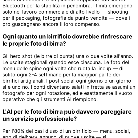
Bluetooth per la stabilità in penombra. I limiti emergono
solo nel lavoro commerciale di alto livello — shooting
per il packaging, fotografia da punto vendita — dove i
pro guadagnano ancora il loro compenso.
Ogni quanto un birrificio dovrebbe rinfrescare
le proprie foto di birra?
Gli hero shot (le birre di punta) una o due volte all'anno.
Le uscite stagionali quando esce ciascuna. Le foto del
menu delle spine ogni volta che ruota la lineup — di
solito ogni 2-4 settimane per la maggior parte dei
birrifici artigianali. I post social ogni giorno o un giorno
sì e uno no. I conti diventano salati in fretta se assumi un
fotografo per ogni rotazione, ed è esattamente il vuoto
operativo che gli strumenti AI riempiono.
L'AI per le foto di birra può davvero pareggiare
un servizio professionale?
Per l'80% dei casi d'uso di un birrificio — menu, social,
app di delivery, annunci di nuove uscite — sì,