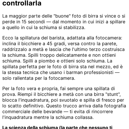
controllarla
La maggior parte delle "buone" foto di birra si vince o si
perde in 15 secondi — dal momento in cui inizi a spillare
a quello in cui la schiuma si stabilizza.
Ecco la spillatura del barista, adattata alla fotocamera:
inclina il bicchiere a 45 gradi, versa contro la parete,
raddrizzalo a metà e lascia che l'ultimo terzo costruisca
la schiuma. Spilli troppo delicatamente e non ottieni
schiuma. Spilli a piombo e ottieni solo schiuma. La
spillata perfetta per le foto di birra sta nel mezzo, ed è
la stessa tecnica che usano i barman professionisti —
solo rallentata per la fotocamera.
Per la foto vera e propria, fai sempre una spillata di
prova. Riempi il bicchiere a metà con una birra "stunt",
blocca l'inquadratura, poi svuotalo e spilla di fresco per
lo scatto definitivo. Questo trucco arriva dalla fotografia
commerciale delle bevande — ti evita di rincorrere
l'inquadratura mentre la schiuma collassa.
La scienza della schiuma (la parte che nessuno ti