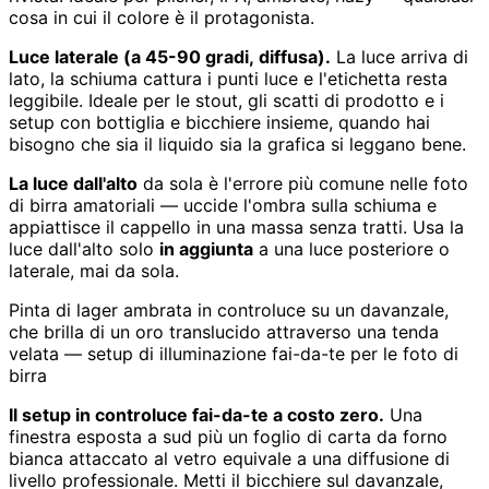
cosa in cui il colore è il protagonista.
Luce laterale (a 45-90 gradi, diffusa).
La luce arriva di
lato, la schiuma cattura i punti luce e l'etichetta resta
leggibile. Ideale per le stout, gli scatti di prodotto e i
setup con bottiglia e bicchiere insieme, quando hai
bisogno che sia il liquido sia la grafica si leggano bene.
La luce dall'alto
da sola è l'errore più comune nelle foto
di birra amatoriali — uccide l'ombra sulla schiuma e
appiattisce il cappello in una massa senza tratti. Usa la
luce dall'alto solo
in aggiunta
a una luce posteriore o
laterale, mai da sola.
Pinta di lager ambrata in controluce su un davanzale,
che brilla di un oro translucido attraverso una tenda
velata — setup di illuminazione fai-da-te per le foto di
birra
Il setup in controluce fai-da-te a costo zero.
Una
finestra esposta a sud più un foglio di carta da forno
bianca attaccato al vetro equivale a una diffusione di
livello professionale. Metti il bicchiere sul davanzale,