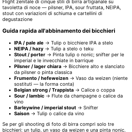
Flight zenitale di cinque stili di birra artigianale su
tavoletta di noce — pilsner, IPA, sour fruttata, NEIPA,
stout con variazioni di schiuma e cartellini di
degustazione
Guida rapida all'abbinamento dei bicchieri
IPA / pale ale
→ Tulip o bicchiere IPA a stelo
NEIPA / hazy
→ Tulip a stelo o teku
Stout / porter
→ Pinta tulip o nonic; snifter per le
imperial e le invecchiate in barrique
Pilsner / lager chiara
→ Bicchiere alto e slanciato
da pilsner o pinta classica
Frumento / hefeweizen
→ Vaso da weizen (niente
sostituti — la forma conta)
Belgian strong / Trappista
→ Calice o coppa
Sour / lambic
→ Flute da champagne o calice da
vino
Barleywine / imperial stout
→ Snifter
Saison
→ Tulip o calice da vino
Se per gli shooting di foto di birra compri solo tre
bicchieri: un tulip, un vaso da weizen e una pinta nonic.