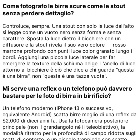
Come fotografo le birre scure come le stout
senza perdere dettaglio?
Controluce, sempre. Una stout con solo la luce dall'alto
si legge come un vuoto nero senza forma e senza
carattere. Sposta la luce dietro il bicchiere con un
diffusore e la stout rivela il suo vero colore — rosso-
marrone profondo con punti luce color granato lungo i
bordi. Aggiungi una piccola luce laterale per far
emergere la texture della schiuma beige. L'anello di luce
attorno al bicchiere è ciò che dice a chi guarda "questa
è una birra", non "questa è una tazza vuota".
Mi serve una reflex o un telefono può davvero
bastare per le foto di birra in birrificio?
Un telefono moderno (iPhone 13 o successivo,
equivalente Android) scatta birre meglio di una reflex da
$2.000 di dieci anni fa. Usa la fotocamera posteriore
principale (non il grandangolo né il teleobiettivo), la
modalità ritratto per la profondità di campo ridotta sugli
scatti di contesto, e un piccolo treppiede con scatto