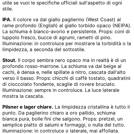
utile se vuoi le specifiche ufficiali sull'aspetto di ogni
stile.
IPA.
Il colore va dal giallo paglierino (West Coast) al
rame profondo (English) al giallo torbido opaco (NEIPA).
La schiuma è bianco-avorio e persistente. Props: coni di
luppolo fresco, bucce di agrumi, rametti di pino.
Illuminazione: in controluce per mostrare la torbidità o la
limpidezza, a seconda del sottostile.
Stout.
Il corpo sembra nero opaco ma in realtà è di un
profondo rosso-marrone. La schiuma va dal beige al
cachi, è densa e, nelle spillate a nitro, cascata dall'alto
verso il basso. Props: chicchi di caffè tostato, quadratini
di cioccolato fondente, scaglie di rovere bruciato.
Illuminazione: sempre in controluce. La luce laterale
mostra la cascata.
Pilsner e lager chiare.
La limpidezza cristallina è tutto il
punto. Da paglierino chiaro a oro pallido, schiuma
bianca pura, bolle fini che salgono. Props: pretzel, un
semplice piatto di salumi e formaggi, o nulla del tutto.
Illuminazione: in controluce o laterale, mai affollata.