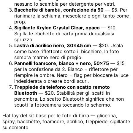
nessuno lo scambia per detergente per vetri.
Bacchette di bambù, confezione da 50
— $5. Per
rianimare la schiuma, mescolare e ogni tanto come
prop.
Sigillante Krylon Crystal Clear, opaco
— $10.
Sigilla le etichette di carta prima di qualsiasi
spruzzo.
Lastra di acrilico nero, 30x45 cm
— $20. Usala
come base riflettente sotto il bicchiere. In foto
sembra marmo nero di pregio.
Pannelli foamcore, bianco + nero, 50x75
— $15
per la confezione da 2. Bianco = riflettore per
riempire le ombre. Nero = flag per bloccare la luce
indesiderata o creare bordi scuri.
Treppiede da telefono con scatto remoto
Bluetooth
— $20. Stabilità per gli scatti in
penombra. Lo scatto Bluetooth significa che non
scuoti la fotocamera toccando lo schermo.
Flat lay del kit base per le foto di birra — glicerina,
spray, bacchette, foamcore, acrilico, treppiede, sigillante
su cemento