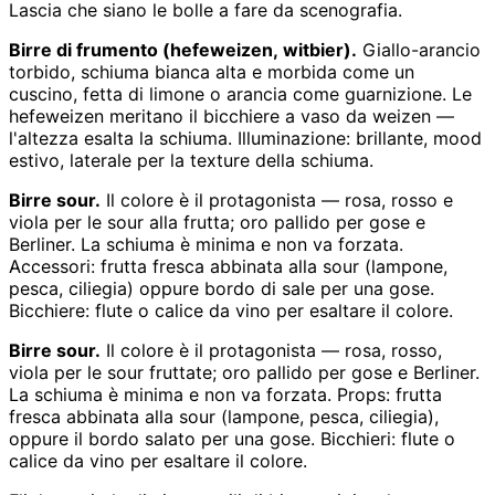
Lascia che siano le bolle a fare da scenografia.
Birre di frumento (hefeweizen, witbier).
Giallo-arancio
torbido, schiuma bianca alta e morbida come un
cuscino, fetta di limone o arancia come guarnizione. Le
hefeweizen meritano il bicchiere a vaso da weizen —
l'altezza esalta la schiuma. Illuminazione: brillante, mood
estivo, laterale per la texture della schiuma.
Birre sour.
Il colore è il protagonista — rosa, rosso e
viola per le sour alla frutta; oro pallido per gose e
Berliner. La schiuma è minima e non va forzata.
Accessori: frutta fresca abbinata alla sour (lampone,
pesca, ciliegia) oppure bordo di sale per una gose.
Bicchiere: flute o calice da vino per esaltare il colore.
Birre sour.
Il colore è il protagonista — rosa, rosso,
viola per le sour fruttate; oro pallido per gose e Berliner.
La schiuma è minima e non va forzata. Props: frutta
fresca abbinata alla sour (lampone, pesca, ciliegia),
oppure il bordo salato per una gose. Bicchieri: flute o
calice da vino per esaltare il colore.