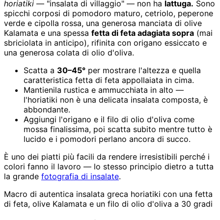
horiatiki
— "insalata di villaggio" — non ha
lattuga.
Sono
spicchi corposi di pomodoro maturo, cetriolo, peperone
verde e cipolla rossa, una generosa manciata di olive
Kalamata e una spessa
fetta di feta adagiata sopra
(mai
sbriciolata in anticipo), rifinita con origano essiccato e
una generosa colata di olio d'oliva.
Scatta a
30–45°
per mostrare l'altezza e quella
caratteristica fetta di feta appollaiata in cima.
Mantienila rustica e ammucchiata in alto —
l'horiatiki non è una delicata insalata composta, è
abbondante.
Aggiungi l'origano e il filo di olio d'oliva come
mossa finalissima, poi scatta subito mentre tutto è
lucido e i pomodori perlano ancora di succo.
È uno dei piatti più facili da rendere irresistibili perché i
colori fanno il lavoro — lo stesso principio dietro a tutta
la grande
fotografia di insalate
.
Macro di autentica insalata greca horiatiki con una fetta
di feta, olive Kalamata e un filo di olio d'oliva a 30 gradi