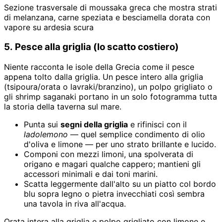
Sezione trasversale di moussaka greca che mostra strati
di melanzana, carne speziata e besciamella dorata con
vapore su ardesia scura
5. Pesce alla griglia (lo scatto costiero)
Niente racconta le isole della Grecia come il pesce
appena tolto dalla griglia. Un pesce intero alla griglia
(tsipoura/orata o lavraki/branzino), un polpo grigliato o
gli shrimp saganaki portano in un solo fotogramma tutta
la storia della taverna sul mare.
Punta sui
segni della griglia
e rifinisci con il
ladolemono
— quel semplice condimento di olio
d'oliva e limone — per uno strato brillante e lucido.
Componi con mezzi limoni, una spolverata di
origano e magari qualche cappero; mantieni gli
accessori minimali e dai toni marini.
Scatta leggermente dall'alto su un piatto col bordo
blu sopra legno o pietra invecchiati così sembra
una tavola in riva all'acqua.
Orata intera alla griglia e polpo grigliato con limone e