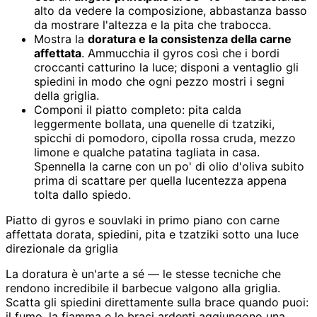
alto da vedere la composizione, abbastanza basso
da mostrare l'altezza e la pita che trabocca.
Mostra la
doratura e la consistenza della carne
affettata
. Ammucchia il gyros così che i bordi
croccanti catturino la luce; disponi a ventaglio gli
spiedini in modo che ogni pezzo mostri i segni
della griglia.
Componi il piatto completo: pita calda
leggermente bollata, una quenelle di tzatziki,
spicchi di pomodoro, cipolla rossa cruda, mezzo
limone e qualche patatina tagliata in casa.
Spennella la carne con un po' di olio d'oliva subito
prima di scattare per quella lucentezza appena
tolta dallo spiedo.
Piatto di gyros e souvlaki in primo piano con carne
affettata dorata, spiedini, pita e tzatziki sotto una luce
direzionale da griglia
La doratura è un'arte a sé — le stesse tecniche che
rendono incredibile il barbecue valgono alla griglia.
Scatta gli spiedini direttamente sulla brace quando puoi:
il fumo, la fiamma e le braci ardenti aggiungono una