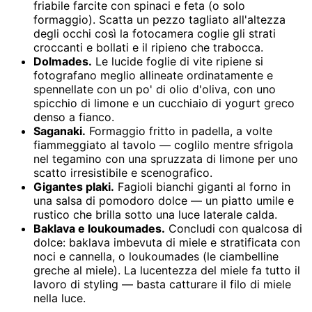
friabile farcite con spinaci e feta (o solo
formaggio). Scatta un pezzo tagliato all'altezza
degli occhi così la fotocamera coglie gli strati
croccanti e bollati e il ripieno che trabocca.
Dolmades.
Le lucide foglie di vite ripiene si
fotografano meglio allineate ordinatamente e
spennellate con un po' di olio d'oliva, con uno
spicchio di limone e un cucchiaio di yogurt greco
denso a fianco.
Saganaki.
Formaggio fritto in padella, a volte
fiammeggiato al tavolo — coglilo mentre sfrigola
nel tegamino con una spruzzata di limone per uno
scatto irresistibile e scenografico.
Gigantes plaki.
Fagioli bianchi giganti al forno in
una salsa di pomodoro dolce — un piatto umile e
rustico che brilla sotto una luce laterale calda.
Baklava e loukoumades.
Concludi con qualcosa di
dolce: baklava imbevuta di miele e stratificata con
noci e cannella, o loukoumades (le ciambelline
greche al miele). La lucentezza del miele fa tutto il
lavoro di styling — basta catturare il filo di miele
nella luce.