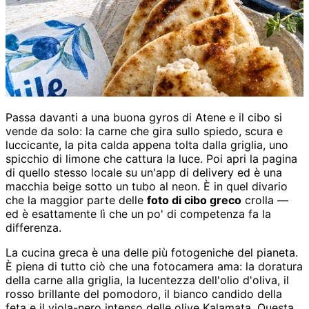
Passa davanti a una buona gyros di Atene e il cibo si
vende da solo: la carne che gira sullo spiedo, scura e
luccicante, la pita calda appena tolta dalla griglia, uno
spicchio di limone che cattura la luce. Poi apri la pagina
di quello stesso locale su un'app di delivery ed è una
macchia beige sotto un tubo al neon. È in quel divario
che la maggior parte delle
foto di cibo greco
crolla —
ed è esattamente lì che un po' di competenza fa la
differenza.
La cucina greca è una delle più fotogeniche del pianeta.
È piena di tutto ciò che una fotocamera ama: la doratura
della carne alla griglia, la lucentezza dell'olio d'oliva, il
rosso brillante del pomodoro, il bianco candido della
feta e il viola-nero intenso delle olive Kalamata. Questa