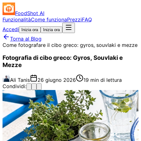
FoodShot AI
Funzionalità
Come funziona
Prezzi
FAQ
Accedi
Inizia ora
Inizia ora
Torna al Blog
Come fotografare il cibo greco: gyros, souvlaki e mezze
Fotografia di cibo greco: Gyros, Souvlaki e
Mezze
Ali Tanis
26 giugno 2026
19 min di lettura
Condividi: