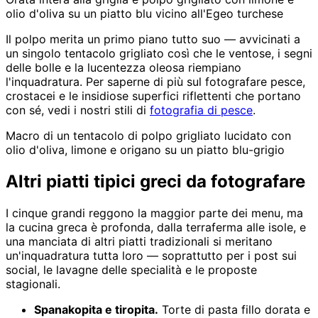
olio d'oliva su un piatto blu vicino all'Egeo turchese
Il polpo merita un primo piano tutto suo — avvicinati a
un singolo tentacolo grigliato così che le ventose, i segni
delle bolle e la lucentezza oleosa riempiano
l'inquadratura. Per saperne di più sul fotografare pesce,
crostacei e le insidiose superfici riflettenti che portano
con sé, vedi i nostri stili di
fotografia di pesce
.
Macro di un tentacolo di polpo grigliato lucidato con
olio d'oliva, limone e origano su un piatto blu-grigio
Altri piatti tipici greci da fotografare
I cinque grandi reggono la maggior parte dei menu, ma
la cucina greca è profonda, dalla terraferma alle isole, e
una manciata di altri piatti tradizionali si meritano
un'inquadratura tutta loro — soprattutto per i post sui
social, le lavagne delle specialità e le proposte
stagionali.
Spanakopita e tiropita.
Torte di pasta fillo dorata e