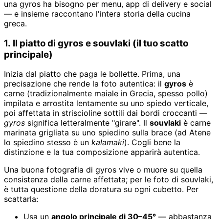
una gyros ha bisogno per menu, app di delivery e social
— e insieme raccontano l'intera storia della cucina
greca.
1. Il piatto di gyros e souvlaki (il tuo scatto
principale)
Inizia dal piatto che paga le bollette. Prima, una
precisazione che rende la foto autentica: il
gyros
è
carne (tradizionalmente maiale in Grecia, spesso pollo)
impilata e arrostita lentamente su uno spiedo verticale,
poi affettata in striscioline sottili dai bordi croccanti —
gyros
significa letteralmente "girare". Il
souvlaki
è carne
marinata grigliata su uno spiedino sulla brace (ad Atene
lo spiedino stesso è un
kalamaki
). Cogli bene la
distinzione e la tua composizione apparirà autentica.
Una buona fotografia di gyros vive o muore su quella
consistenza della carne affettata; per le foto di souvlaki,
è tutta questione della doratura su ogni cubetto. Per
scattarla:
Usa un
angolo principale di 30–45°
— abbastanza