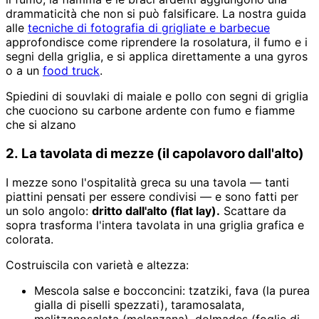
drammaticità che non si può falsificare. La nostra guida
alle
tecniche di fotografia di grigliate e barbecue
approfondisce come riprendere la rosolatura, il fumo e i
segni della griglia, e si applica direttamente a una gyros
o a un
food truck
.
Spiedini di souvlaki di maiale e pollo con segni di griglia
che cuociono su carbone ardente con fumo e fiamme
che si alzano
2. La tavolata di mezze (il capolavoro dall'alto)
I mezze sono l'ospitalità greca su una tavola — tanti
piattini pensati per essere condivisi — e sono fatti per
un solo angolo:
dritto dall'alto (flat lay).
Scattare da
sopra trasforma l'intera tavolata in una griglia grafica e
colorata.
Costruiscila con varietà e altezza:
Mescola salse e bocconcini: tzatziki, fava (la purea
gialla di piselli spezzati), taramosalata,
melitzanosalata (melanzana), dolmades (foglie di