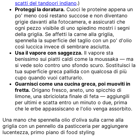
scatti del tandoori indiano
.)
Proteggi la doratura.
Cuoci le proteine appena un
po' meno così restano succose e non diventano
grigie davanti alla fotocamera, e assicurati che
ogni pezzo visibile di uno spiedino mostri i segni
della griglia. Se affetti la carne alla griglia,
spennella la superficie del taglio con un po' d'olio
così luccica invece di sembrare asciutta.
Usa il vapore con saggezza.
Il vapore sta
benissimo sui piatti caldi come la moussaka — ma
si vede solo contro uno sfondo scuro. Sostituisci la
tua superficie greca pallida con qualcosa di più
cupo quando vuoi catturarlo.
Guarnisci come una cucina greca, poi muoviti in
fretta.
Origano fresco, aneto, uno spicchio di
limone, una sbriciolata finale di feta — aggiungili
per ultimi e scatta entro un minuto o due, prima
che le erbe appassiscano e l'olio venga assorbito.
Una mano che spennella olio d'oliva sulla carne alla
griglia con un pennello da pasticceria per aggiungere
lucentezza, primo piano di food styling