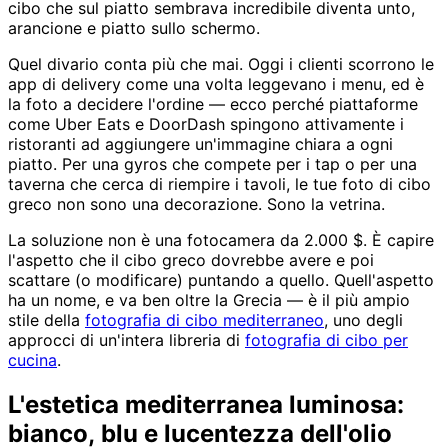
cibo che sul piatto sembrava incredibile diventa unto,
arancione e piatto sullo schermo.
Quel divario conta più che mai. Oggi i clienti scorrono le
app di delivery come una volta leggevano i menu, ed è
la foto a decidere l'ordine — ecco perché piattaforme
come Uber Eats e DoorDash spingono attivamente i
ristoranti ad aggiungere un'immagine chiara a ogni
piatto. Per una gyros che compete per i tap o per una
taverna che cerca di riempire i tavoli, le tue foto di cibo
greco non sono una decorazione. Sono la vetrina.
La soluzione non è una fotocamera da 2.000 $. È capire
l'aspetto che il cibo greco dovrebbe avere e poi
scattare (o modificare) puntando a quello. Quell'aspetto
ha un nome, e va ben oltre la Grecia — è il più ampio
stile della
fotografia di cibo mediterraneo
, uno degli
approcci di un'intera libreria di
fotografia di cibo per
cucina
.
L'estetica mediterranea luminosa:
bianco, blu e lucentezza dell'olio