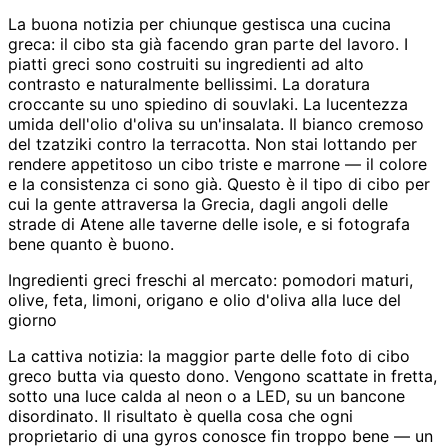
La buona notizia per chiunque gestisca una cucina
greca: il cibo sta già facendo gran parte del lavoro. I
piatti greci sono costruiti su ingredienti ad alto
contrasto e naturalmente bellissimi. La doratura
croccante su uno spiedino di souvlaki. La lucentezza
umida dell'olio d'oliva su un'insalata. Il bianco cremoso
del tzatziki contro la terracotta. Non stai lottando per
rendere appetitoso un cibo triste e marrone — il colore
e la consistenza ci sono già. Questo è il tipo di cibo per
cui la gente attraversa la Grecia, dagli angoli delle
strade di Atene alle taverne delle isole, e si fotografa
bene quanto è buono.
Ingredienti greci freschi al mercato: pomodori maturi,
olive, feta, limoni, origano e olio d'oliva alla luce del
giorno
La cattiva notizia: la maggior parte delle foto di cibo
greco butta via questo dono. Vengono scattate in fretta,
sotto una luce calda al neon o a LED, su un bancone
disordinato. Il risultato è quella cosa che ogni
proprietario di una gyros conosce fin troppo bene — un