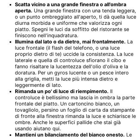
Scatta vicino a una grande finestra o all'ombra
aperta.
Una grande finestra con una tenda leggera,
o un punto ombreggiato all'aperto, ti dà quella luce
diurna morbida e uniforme che valorizza ogni
piatto. Spegni le luci da soffitto del ristorante se
finiscono nell'inquadratura.
Illumina dal lato o da dietro, mai frontalmente.
La
luce frontale (il flash del telefono, o una luce
proprio dietro di te) uccide la consistenza. La luce
laterale e quella di controluce sfiorano il cibo e
fanno risaltare la lucentezza dell'olio d'oliva e la
doratura. Per un gyros lucente o un pesce intero
alla griglia, metti la luce più intensa dietro e
leggermente di lato.
Rimanda un po' di luce di riempimento.
Il
controluce è bellissimo ma lascia in ombra la parte
frontale del piatto. Un cartoncino bianco, un
tovagliolo, persino un foglio di carta da stampante
di fronte alla finestra rimanda la luce e schiarisce le
ombre. Anche le superfici pallide che stai già
usando aiutano qui.
Mantieni un bilanciamento del bianco onesto.
Le