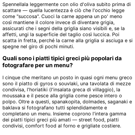
Spennellala leggermente con olio d'oliva subito prima di
scattare — quella lucentezza è ciò che l'occhio legge
come "succosa". Cuoci la carne appena un po' meno
così mantiene il colore invece di diventare grigia,
assicurati che i segni della griglia siano visibili e, se la
affetti, ungi la superficie del taglio così luccica. Poi
scatta in fretta, perché la carne alla griglia si asciuga e si
spegne nel giro di pochi minuti.
Quali sono i piatti tipici greci più popolari da
fotografare per un menu?
I cinque che meritano un posto in quasi ogni menu greco
sono il piatto di gyros o souvlaki, una tavolata di mezze
condivisa, l'horiatiki (l'insalata greca di villaggio), la
moussaka e il pesce alla griglia come pesce intero o
polpo. Oltre a questi, spanakopita, dolmades, saganaki e
baklava si fotografano tutti splendidamente e
completano un menu. Insieme coprono l'intera gamma
dei piatti tipici greci più amati — street food, piatti
condivisi, comfort food al forno e grigliate costiere.