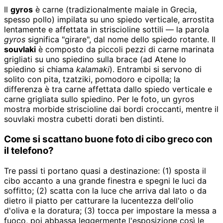
Il
gyros
è carne (tradizionalmente maiale in Grecia,
spesso pollo) impilata su uno spiedo verticale, arrostita
lentamente e affettata in striscioline sottili — la parola
gyros
significa "girare", dal nome dello spiedo rotante. Il
souvlaki
è composto da piccoli pezzi di carne marinata
grigliati su uno spiedino sulla brace (ad Atene lo
spiedino si chiama
kalamaki
). Entrambi si servono di
solito con pita, tzatziki, pomodoro e cipolla; la
differenza è tra carne affettata dallo spiedo verticale e
carne grigliata sullo spiedino. Per le foto, un gyros
mostra morbide striscioline dai bordi croccanti, mentre il
souvlaki mostra cubetti dorati ben distinti.
Come si scattano buone foto di cibo greco con
il telefono?
Tre passi ti portano quasi a destinazione: (1) sposta il
cibo accanto a una grande finestra e spegni le luci da
soffitto; (2) scatta con la luce che arriva dal lato o da
dietro il piatto per catturare la lucentezza dell'olio
d'oliva e la doratura; (3) tocca per impostare la messa a
fuoco, poi abbassa leggermente l'esposizione così le