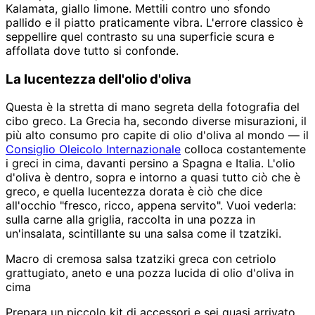
Kalamata, giallo limone. Mettili contro uno sfondo
pallido e il piatto praticamente vibra. L'errore classico è
seppellire quel contrasto su una superficie scura e
affollata dove tutto si confonde.
La lucentezza dell'olio d'oliva
Questa è la stretta di mano segreta della fotografia del
cibo greco. La Grecia ha, secondo diverse misurazioni, il
più alto consumo pro capite di olio d'oliva al mondo — il
Consiglio Oleicolo Internazionale
colloca costantemente
i greci in cima, davanti persino a Spagna e Italia. L'olio
d'oliva è dentro, sopra e intorno a quasi tutto ciò che è
greco, e quella lucentezza dorata è ciò che dice
all'occhio "fresco, ricco, appena servito". Vuoi vederla:
sulla carne alla griglia, raccolta in una pozza in
un'insalata, scintillante su una salsa come il tzatziki.
Macro di cremosa salsa tzatziki greca con cetriolo
grattugiato, aneto e una pozza lucida di olio d'oliva in
cima
Prepara un piccolo kit di accessori e sei quasi arrivato