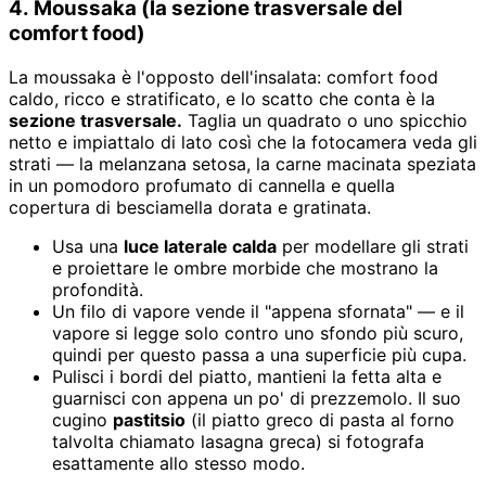
4. Moussaka (la sezione trasversale del
comfort food)
La moussaka è l'opposto dell'insalata: comfort food
caldo, ricco e stratificato, e lo scatto che conta è la
sezione trasversale.
Taglia un quadrato o uno spicchio
netto e impiattalo di lato così che la fotocamera veda gli
strati — la melanzana setosa, la carne macinata speziata
in un pomodoro profumato di cannella e quella
copertura di besciamella dorata e gratinata.
Usa una
luce laterale calda
per modellare gli strati
e proiettare le ombre morbide che mostrano la
profondità.
Un filo di vapore vende il "appena sfornata" — e il
vapore si legge solo contro uno sfondo più scuro,
quindi per questo passa a una superficie più cupa.
Pulisci i bordi del piatto, mantieni la fetta alta e
guarnisci con appena un po' di prezzemolo. Il suo
cugino
pastitsio
(il piatto greco di pasta al forno
talvolta chiamato lasagna greca) si fotografa
esattamente allo stesso modo.