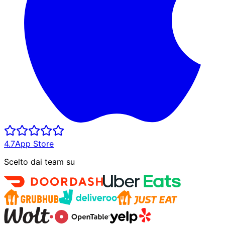
4.7
App Store
Scelto dai team su