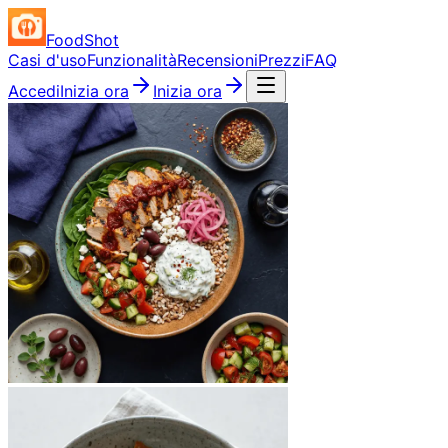
FoodShot
Casi d'uso
Funzionalità
Recensioni
Prezzi
FAQ
Accedi
Inizia ora
Inizia ora