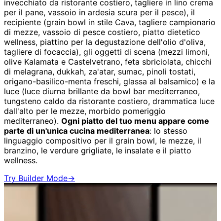
invecchiato da ristorante costiero, tagliere in lino crema
per il pane, vassoio in ardesia scura per il pesce), il
recipiente (grain bowl in stile Cava, tagliere campionario
di mezze, vassoio di pesce costiero, piatto dietetico
wellness, piattino per la degustazione dell'olio d'oliva,
tagliere di focaccia), gli oggetti di scena (mezzi limoni,
olive Kalamata e Castelvetrano, feta sbriciolata, chicchi
di melagrana, dukkah, za'atar, sumac, pinoli tostati,
origano-basilico-menta freschi, glassa al balsamico) e la
luce (luce diurna brillante da bowl bar mediterraneo,
tungsteno caldo da ristorante costiero, drammatica luce
dall'alto per le mezze, morbido pomeriggio
mediterraneo).
Ogni piatto del tuo menu appare come
parte di un'unica cucina mediterranea
: lo stesso
linguaggio compositivo per il grain bowl, le mezze, il
branzino, le verdure grigliate, le insalate e il piatto
wellness.
Try Builder Mode
→