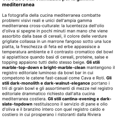
mediterranea
La fotografia della cucina mediterranea combatte
problemi visivi reali e unici dell'ampia gamma
mediterranea cross-culturale: la lucentezza dell'olio
d'oliva si spegne in pochi minuti man mano che viene
assorbito dalla base di cereali, il colore delle verdure
grigliate collassa in un marrone fangoso sotto una luce
piatta, la freschezza di feta ed erbe appassisce a
temperatura ambiente e il contrasto cromatico del bowl
si appiattisce quando basi di cereali, proteine, salse e
topping appaiono tutti dello stesso beige.
Gli stili
marble-top-down e bright-marble-clean
mantengono il
registro editoriale luminoso da bowl bar in cui
competono le catene fast-casual come Cava e Roti.
Gli
stili dark-monolith e dark-walnut-elegance
portano i
trii di grain bowl e gli assortimenti di mezze nel registro
editoriale drammatico richiesto dall'alta cucina
mediterranea costiera.
Gli stili cantina-evening e dark-
slate-topdown
restituiscono il servizio di pane e olio
d'oliva e il branzino intero con quel registro caldo e
costiero in cui prosperano i ristoranti dalla Riviera