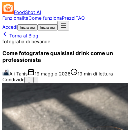
FoodShot AI
Funzionalità
Come funziona
Prezzi
FAQ
Accedi
Inizia ora
Inizia ora
Torna al Blog
fotografia di bevande
Come fotografare qualsiasi drink come un
professionista
Ali Tanis
19 maggio 2026
19 min di lettura
Condividi: