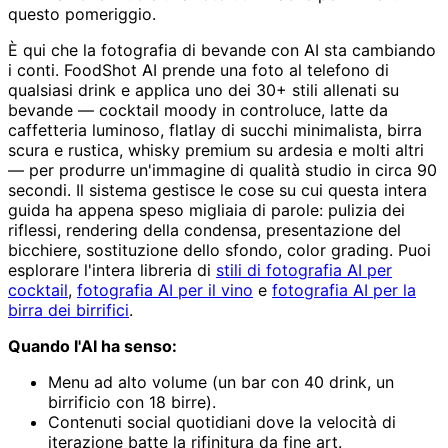
questo pomeriggio.
È qui che la fotografia di bevande con AI sta cambiando
i conti. FoodShot AI prende una foto al telefono di
qualsiasi drink e applica uno dei 30+ stili allenati su
bevande — cocktail moody in controluce, latte da
caffetteria luminoso, flatlay di succhi minimalista, birra
scura e rustica, whisky premium su ardesia e molti altri
— per produrre un'immagine di qualità studio in circa 90
secondi. Il sistema gestisce le cose su cui questa intera
guida ha appena speso migliaia di parole: pulizia dei
riflessi, rendering della condensa, presentazione del
bicchiere, sostituzione dello sfondo, color grading. Puoi
esplorare l'intera libreria di
stili di fotografia AI per
cocktail
,
fotografia AI per il vino
e
fotografia AI per la
birra dei birrifici
.
Quando l'AI ha senso:
Menu ad alto volume (un bar con 40 drink, un
birrificio con 18 birre).
Contenuti social quotidiani dove la velocità di
iterazione batte la rifinitura da fine art.