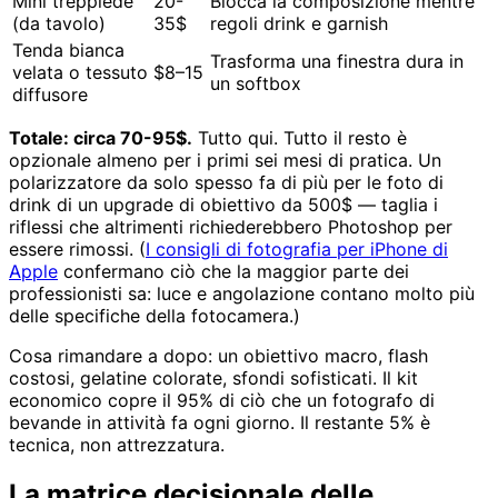
Mini treppiede
20-
Blocca la composizione mentre
(da tavolo)
35$
regoli drink e garnish
Tenda bianca
Trasforma una finestra dura in
velata o tessuto
$8–15
un softbox
diffusore
Totale: circa 70-95$.
Tutto qui. Tutto il resto è
opzionale almeno per i primi sei mesi di pratica. Un
polarizzatore da solo spesso fa di più per le foto di
drink di un upgrade di obiettivo da 500$ — taglia i
riflessi che altrimenti richiederebbero Photoshop per
essere rimossi. (
I consigli di fotografia per iPhone di
Apple
confermano ciò che la maggior parte dei
professionisti sa: luce e angolazione contano molto più
delle specifiche della fotocamera.)
Cosa rimandare a dopo: un obiettivo macro, flash
costosi, gelatine colorate, sfondi sofisticati. Il kit
economico copre il 95% di ciò che un fotografo di
bevande in attività fa ogni giorno. Il restante 5% è
tecnica, non attrezzatura.
La matrice decisionale delle