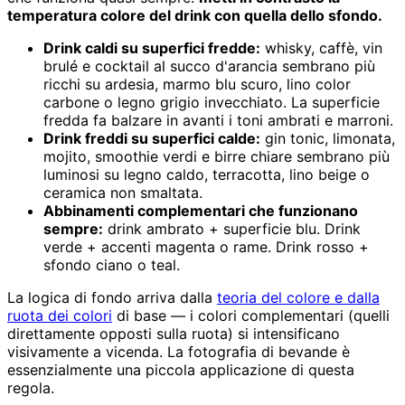
temperatura colore del drink con quella dello sfondo.
Drink caldi su superfici fredde:
whisky, caffè, vin
brulé e cocktail al succo d'arancia sembrano più
ricchi su ardesia, marmo blu scuro, lino color
carbone o legno grigio invecchiato. La superficie
fredda fa balzare in avanti i toni ambrati e marroni.
Drink freddi su superfici calde:
gin tonic, limonata,
mojito, smoothie verdi e birre chiare sembrano più
luminosi su legno caldo, terracotta, lino beige o
ceramica non smaltata.
Abbinamenti complementari che funzionano
sempre:
drink ambrato + superficie blu. Drink
verde + accenti magenta o rame. Drink rosso +
sfondo ciano o teal.
La logica di fondo arriva dalla
teoria del colore e dalla
ruota dei colori
di base — i colori complementari (quelli
direttamente opposti sulla ruota) si intensificano
visivamente a vicenda. La fotografia di bevande è
essenzialmente una piccola applicazione di questa
regola.