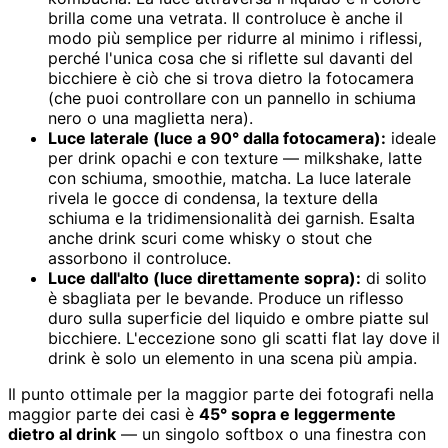
brilla come una vetrata. Il controluce è anche il
modo più semplice per ridurre al minimo i riflessi,
perché l'unica cosa che si riflette sul davanti del
bicchiere è ciò che si trova dietro la fotocamera
(che puoi controllare con un pannello in schiuma
nero o una maglietta nera).
Luce laterale (luce a 90° dalla fotocamera):
ideale
per drink opachi e con texture — milkshake, latte
con schiuma, smoothie, matcha. La luce laterale
rivela le gocce di condensa, la texture della
schiuma e la tridimensionalità dei garnish. Esalta
anche drink scuri come whisky o stout che
assorbono il controluce.
Luce dall'alto (luce direttamente sopra):
di solito
è sbagliata per le bevande. Produce un riflesso
duro sulla superficie del liquido e ombre piatte sul
bicchiere. L'eccezione sono gli scatti flat lay dove il
drink è solo un elemento in una scena più ampia.
Il punto ottimale per la maggior parte dei fotografi nella
maggior parte dei casi è
45° sopra e leggermente
dietro al drink
— un singolo softbox o una finestra con