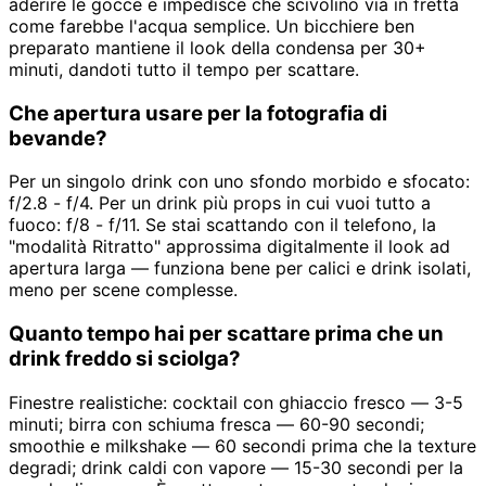
aderire le gocce e impedisce che scivolino via in fretta
come farebbe l'acqua semplice. Un bicchiere ben
preparato mantiene il look della condensa per 30+
minuti, dandoti tutto il tempo per scattare.
Che apertura usare per la fotografia di
bevande?
Per un singolo drink con uno sfondo morbido e sfocato:
f/2.8 - f/4. Per un drink più props in cui vuoi tutto a
fuoco: f/8 - f/11. Se stai scattando con il telefono, la
"modalità Ritratto" approssima digitalmente il look ad
apertura larga — funziona bene per calici e drink isolati,
meno per scene complesse.
Quanto tempo hai per scattare prima che un
drink freddo si sciolga?
Finestre realistiche: cocktail con ghiaccio fresco — 3-5
minuti; birra con schiuma fresca — 60-90 secondi;
smoothie e milkshake — 60 secondi prima che la texture
degradi; drink caldi con vapore — 15-30 secondi per la