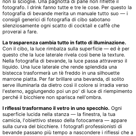
non si scioglie. Una pagnotta di pane non riflette il
fotografo. I drink fanno tutte e tre le cose. Per questo la
fotografia di bevande merita un manuale tutto suo — i
consigli generici di fotografia di cibo sabotano
silenziosamente ogni scatto di cocktail e caffè che
proverai a fare.
La trasparenza cambia tutto in fatto di illuminazione.
Con il cibo, la luce rimbalza sulla superficie — ed è per
questo che la luce laterale rivela così bene la texture.
Nella fotografia di bevande, la luce passa
attraverso
il
liquido. Una luce laterale che rende splendida una
bistecca trasformerà un tè freddo in una silhouette
marrone piatta. Per far brillare una bevanda, di solito
serve illuminarla da dietro così il colore si irradia verso
l'esterno, aggiungendo poi un po' di luce di riempimento
perché il bicchiere non sparisca nell'ombra.
I riflessi trasformano il vetro in uno specchio.
Ogni
superficie lucida nella stanza — la finestra, la tua
camicia, l'obiettivo stesso della fotocamera — appare
sulla curva del bicchiere. I fotografi professionisti di
bevande passano più tempo a nascondere i riflessi che a