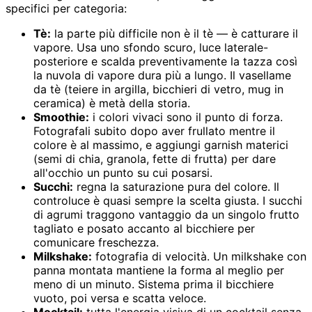
specifici per categoria:
Tè:
la parte più difficile non è il tè — è catturare il
vapore. Usa uno sfondo scuro, luce laterale-
posteriore e scalda preventivamente la tazza così
la nuvola di vapore dura più a lungo. Il vasellame
da tè (teiere in argilla, bicchieri di vetro, mug in
ceramica) è metà della storia.
Smoothie:
i colori vivaci sono il punto di forza.
Fotografali subito dopo aver frullato mentre il
colore è al massimo, e aggiungi garnish materici
(semi di chia, granola, fette di frutta) per dare
all'occhio un punto su cui posarsi.
Succhi:
regna la saturazione pura del colore. Il
controluce è quasi sempre la scelta giusta. I succhi
di agrumi traggono vantaggio da un singolo frutto
tagliato e posato accanto al bicchiere per
comunicare freschezza.
Milkshake:
fotografia di velocità. Un milkshake con
panna montata mantiene la forma al meglio per
meno di un minuto. Sistema prima il bicchiere
vuoto, poi versa e scatta veloce.