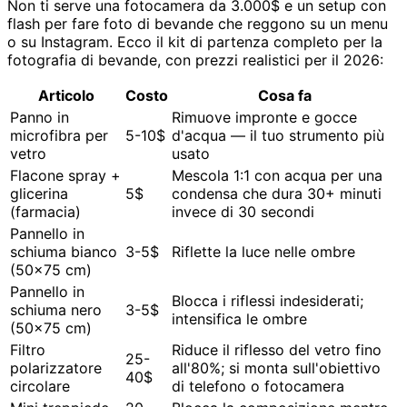
Non ti serve una fotocamera da 3.000$ e un setup con
flash per fare foto di bevande che reggono su un menu
o su Instagram. Ecco il kit di partenza completo per la
fotografia di bevande, con prezzi realistici per il 2026:
Articolo
Costo
Cosa fa
Panno in
Rimuove impronte e gocce
microfibra per
5-10$
d'acqua — il tuo strumento più
vetro
usato
Flacone spray +
Mescola 1:1 con acqua per una
glicerina
5$
condensa che dura 30+ minuti
(farmacia)
invece di 30 secondi
Pannello in
schiuma bianco
3-5$
Riflette la luce nelle ombre
(50x75 cm)
Pannello in
Blocca i riflessi indesiderati;
schiuma nero
3-5$
intensifica le ombre
(50x75 cm)
Filtro
Riduce il riflesso del vetro fino
25-
polarizzatore
all'80%; si monta sull'obiettivo
40$
circolare
di telefono o fotocamera