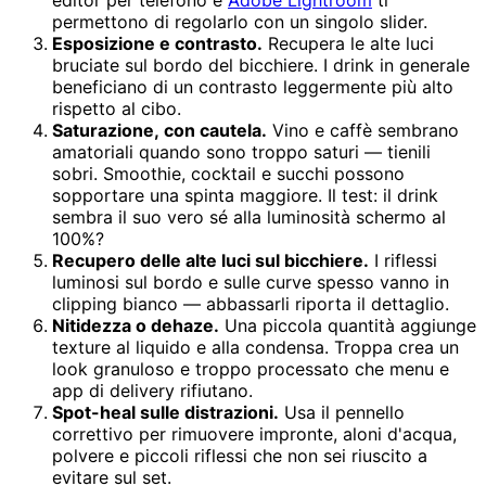
permettono di regolarlo con un singolo slider.
Esposizione e contrasto.
Recupera le alte luci
bruciate sul bordo del bicchiere. I drink in generale
beneficiano di un contrasto leggermente più alto
rispetto al cibo.
Saturazione, con cautela.
Vino e caffè sembrano
amatoriali quando sono troppo saturi — tienili
sobri. Smoothie, cocktail e succhi possono
sopportare una spinta maggiore. Il test: il drink
sembra il suo vero sé alla luminosità schermo al
100%?
Recupero delle alte luci sul bicchiere.
I riflessi
luminosi sul bordo e sulle curve spesso vanno in
clipping bianco — abbassarli riporta il dettaglio.
Nitidezza o dehaze.
Una piccola quantità aggiunge
texture al liquido e alla condensa. Troppa crea un
look granuloso e troppo processato che menu e
app di delivery rifiutano.
Spot-heal sulle distrazioni.
Usa il pennello
correttivo per rimuovere impronte, aloni d'acqua,
polvere e piccoli riflessi che non sei riuscito a
evitare sul set.