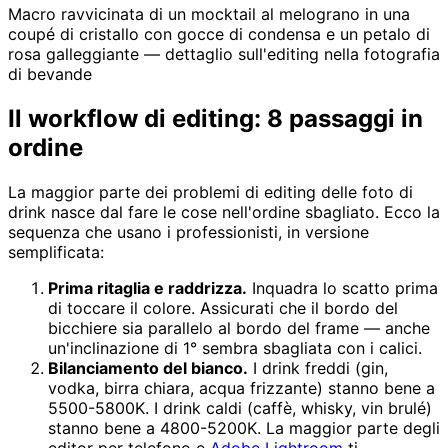
Macro ravvicinata di un mocktail al melograno in una
coupé di cristallo con gocce di condensa e un petalo di
rosa galleggiante — dettaglio sull'editing nella fotografia
di bevande
Il workflow di editing: 8 passaggi in
ordine
La maggior parte dei problemi di editing delle foto di
drink nasce dal fare le cose nell'ordine sbagliato. Ecco la
sequenza che usano i professionisti, in versione
semplificata:
Prima ritaglia e raddrizza.
Inquadra lo scatto prima
di toccare il colore. Assicurati che il bordo del
bicchiere sia parallelo al bordo del frame — anche
un'inclinazione di 1° sembra sbagliata con i calici.
Bilanciamento del bianco.
I drink freddi (gin,
vodka, birra chiara, acqua frizzante) stanno bene a
5500-5800K. I drink caldi (caffè, whisky, vin brulé)
stanno bene a 4800-5200K. La maggior parte degli
editor per telefono e
Adobe Lightroom
ti