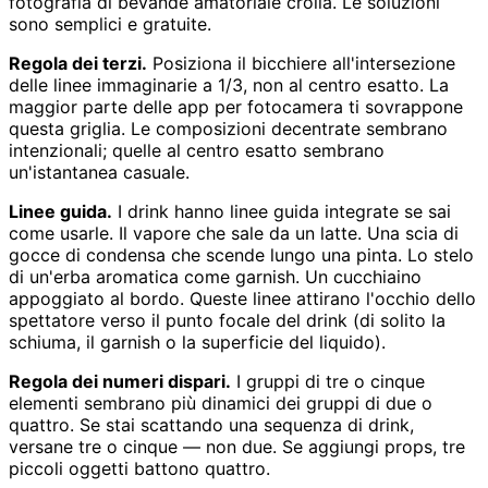
fotografia di bevande amatoriale crolla. Le soluzioni
sono semplici e gratuite.
Regola dei terzi.
Posiziona il bicchiere all'intersezione
delle linee immaginarie a 1/3, non al centro esatto. La
maggior parte delle app per fotocamera ti sovrappone
questa griglia. Le composizioni decentrate sembrano
intenzionali; quelle al centro esatto sembrano
un'istantanea casuale.
Linee guida.
I drink hanno linee guida integrate se sai
come usarle. Il vapore che sale da un latte. Una scia di
gocce di condensa che scende lungo una pinta. Lo stelo
di un'erba aromatica come garnish. Un cucchiaino
appoggiato al bordo. Queste linee attirano l'occhio dello
spettatore verso il punto focale del drink (di solito la
schiuma, il garnish o la superficie del liquido).
Regola dei numeri dispari.
I gruppi di tre o cinque
elementi sembrano più dinamici dei gruppi di due o
quattro. Se stai scattando una sequenza di drink,
versane tre o cinque — non due. Se aggiungi props, tre
piccoli oggetti battono quattro.