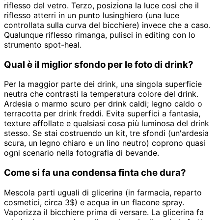
riflesso del vetro. Terzo, posiziona la luce così che il
riflesso atterri in un punto lusinghiero (una luce
controllata sulla curva del bicchiere) invece che a caso.
Qualunque riflesso rimanga, pulisci in editing con lo
strumento spot-heal.
Qual è il miglior sfondo per le foto di drink?
Per la maggior parte dei drink, una singola superficie
neutra che contrasti la temperatura colore del drink.
Ardesia o marmo scuro per drink caldi; legno caldo o
terracotta per drink freddi. Evita superfici a fantasia,
texture affollate e qualsiasi cosa più luminosa del drink
stesso. Se stai costruendo un kit, tre sfondi (un'ardesia
scura, un legno chiaro e un lino neutro) coprono quasi
ogni scenario nella fotografia di bevande.
Come si fa una condensa finta che dura?
Mescola parti uguali di glicerina (in farmacia, reparto
cosmetici, circa 3$) e acqua in un flacone spray.
Vaporizza il bicchiere prima di versare. La glicerina fa