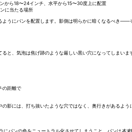
から18〜24インチ、水平から15〜30度上に配置
ンに当たる場所
るようにパンを配置します。影側は明らかに暗くなるべき——
てると、気泡は焦げ跡のような厳しい黒い穴になってしまいま
チの距離で
中の影には、打ち抜いたような穴ではなく、奥行きがあるよう
メラにパンの色をニュートラル化させてしまうこと。パンは
本来