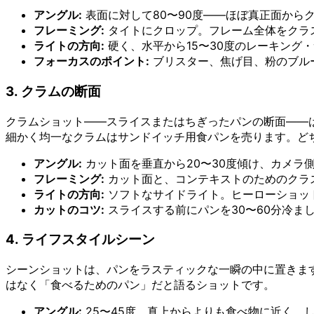
アングル:
表面に対して80〜90度——ほぼ真正面から
フレーミング:
タイトにクロップ。フレーム全体をクラ
ライトの方向:
硬く、水平から15〜30度のレーキング
フォーカスのポイント:
ブリスター、焦げ目、粉のブル
3. クラムの断面
クラムショット——スライスまたはちぎったパンの断面——
細かく均一なクラムはサンドイッチ用食パンを売ります。ど
アングル:
カット面を垂直から20〜30度傾け、カメラ
フレーミング:
カット面と、コンテキストのためのクラ
ライトの方向:
ソフトなサイドライト。ヒーローショットと
カットのコツ:
スライスする前にパンを30〜60分冷ま
4. ライフスタイルシーン
シーンショットは、パンをラスティックな一瞬の中に置きま
はなく「食べるためのパン」だと語るショットです。
アングル:
25〜45度。真上からよりも食べ物に近く、