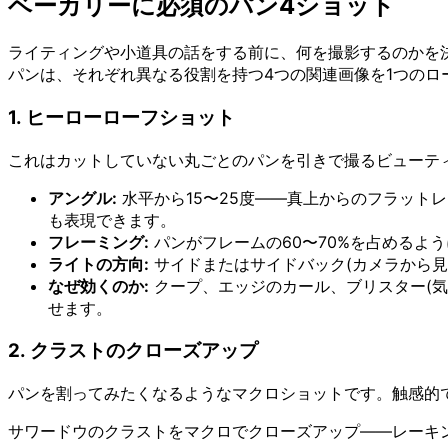
ベーカリーに必須のパン4ショット
ライティングや小道具の話をする前に、何を撮影するのかを
パンは、それぞれ異なる役割を持つ4つの関連画像を1つのロ
1. ヒーローローフショット
これはカットしていない丸ごとのパンを引きで撮るビューティー
アングル:
水平から15〜25度——真上からのフラット
も表現できます。
フレーミング:
パンがフレームの60〜70%を占めるよ
ライトの方向:
サイドまたはサイドバック(カメラから見て
なぜ効くのか:
クープ、エッジのカール、ブリスター(
せます。
2. クラストのクローズアップ
パンを割ってみたくなるようなマクロショットです。触感的
サワードウのクラストをマクロでクローズアップ——レーキ