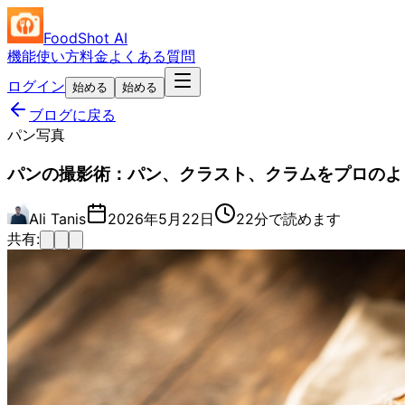
FoodShot AI
機能
使い方
料金
よくある質問
ログイン
始める
始める
ブログに戻る
パン写真
パンの撮影術：パン、クラスト、クラムをプロのよ
Ali Tanis
2026年5月22日
22分で読めます
共有: