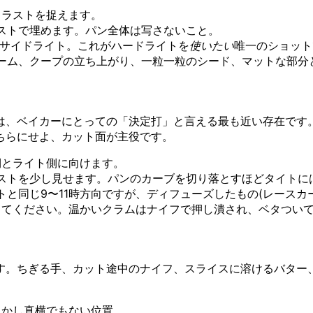
クラストを捉えます。
ストで埋めます。パン全体は写さないこと。
・サイドライト。これがハードライトを
使いたい
唯一のショット
ーム、クープの立ち上がり、一粒一粒のシード、マットな部分
は、ベイカーにとっての「決定打」と言える最も近い存在です。
ちらにせよ、カット面が主役です。
側とライト側に向けます。
ストを少し見せます。パンのカーブを切り落とすほどタイトに
同じ9〜11時方向ですが、ディフューズしたもの(レースカーテン
してください。温かいクラムはナイフで押し潰され、ベタつい
す。ちぎる手、カット途中のナイフ、スライスに溶けるバター
しかし真横でもない位置。