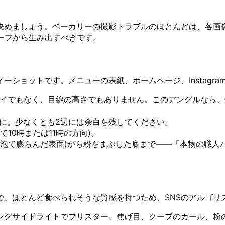
決めましょう。ベーカリーの撮影トラブルのほとんどは、各画
ーフから生み出すべきです。
ショットです。メニューの表紙、ホームページ、Instagra
レイでもなく、目線の高さでもありません。このアングルなら
うに。少なくとも2辺には余白を残してください。
10時または11時の方向)。
気泡で膨らんだ表面)から粉をまぶした底まで——「本物の職人
で、ほとんど食べられそうな質感を持つため、SNSのアルゴリ
ングサイドライトでブリスター、焦げ目、クープのカール、粉