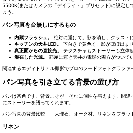
5500K(またはカメラの「デイライト」プリセット)に設定
ょう。
パン写真を台無しにするもの
内蔵フラッシュ。
絶対に避けて。影を潰し、クラスト
キッチンの天井LED。
下向きで黄色く、影がほぼ出ま
真正面からの直接光。
テクスチャもストーリーも立体
混在した光源。
部屋に窓
と
天井の電球の両方がついて
関連するエディトリアル撮影でプロのフードフォトグラファ
パン写真を引き立てる背景の選び方
パンは茶色です。背景こそが、それに個性を与えます。間違
にストーリーを語ってくれます。
パン写真の背景比較——大理石、オーク材、リネンをフラッ
リネン