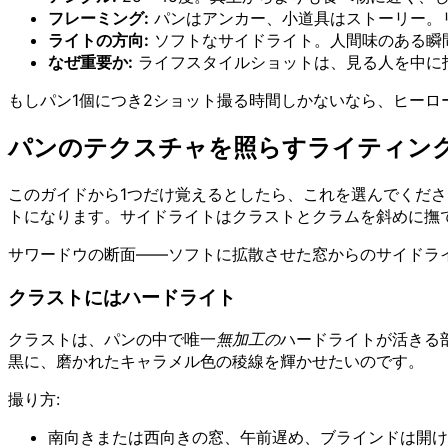
フレーミング:
パンはアンカー、小道具はストーリー。
ライトの方向:
ソフトなサイドライト。人間味のある瞬
なぜ重要か:
ライフスタイルショットは、見る人を中に
もしパン1個につき2ショット撮る時間しかないなら、ヒーロ
パンのテクスチャを照らすライティング
このガイドから1つだけ覚えるとしたら、これを選んでくださ
トになります。サイドライトはクラストとクラムを斜めに撫
サワードウの断面——ソフトに拡散させた窓からのサイドラ
クラストにはハードライト
クラストは、パンの中で唯一
無加工の
ハードライトが活きる
黒に、磨かれたキャラメル色の稜線を輝かせたいのです。
撮り方:
南向きまたは西向きの窓、午前遅め、ブラインドは開け