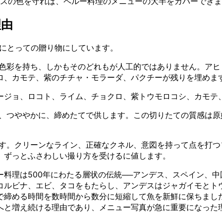
スの色を守れば、ペルー料理のメニューの大半をカバーできま
理由
─にとっての贈り物にしています。
色彩を持ち、しかもそのどれもが人工的ではありません。アヒ
ロ、カモテ、紫のチチャ・モラーダ、パクチーが残りを埋めま
ージョ、ロコト、ライム、チョクロ、紫トウモロコシ、カモテ
、つややかに、締めたてで供します。この切りたての質感は原
。
す。クリーンなライン、正確なクネル、意図を持って点を打つ
、ずっとふさわしい撮り方を受けるに値します。
料理は500年にわたる層状の伝統──アンデス、スペイン、中
コルビナ、エビ、タコをもたらし、アンデスはジャガイモとト
で締める時間を数時間から数分に短縮して魚を新鮮に保ちました
へと増え続ける理由であり、メニュー写真が急に重要になった