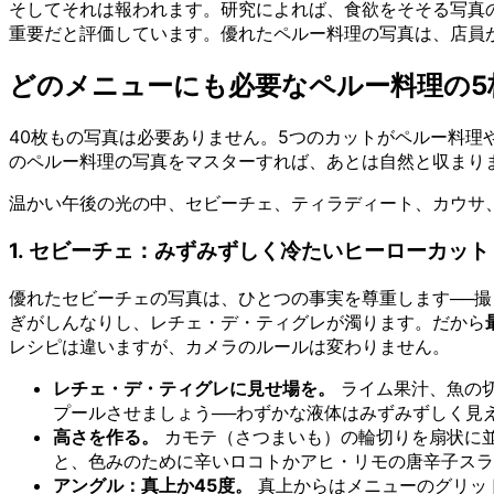
そしてそれは報われます。研究によれば、食欲をそそる写真のあ
重要だと評価しています。優れたペルー料理の写真は、店員
どのメニューにも必要なペルー料理の5
40枚もの写真は必要ありません。5つのカットがペルー料理
のペルー料理の写真をマスターすれば、あとは自然と収まり
温かい午後の光の中、セビーチェ、ティラディート、カウサ
1. セビーチェ：みずみずしく冷たいヒーローカット
優れたセビーチェの写真は、ひとつの事実を尊重します──
ぎがしんなりし、レチェ・デ・ティグレが濁ります。だから
レシピは違いますが、カメラのルールは変わりません。
レチェ・デ・ティグレに見せ場を。
ライム果汁、魚の
プールさせましょう──わずかな液体はみずみずしく見
高さを作る。
カモテ（さつまいも）の輪切りを扇状に
と、色みのために辛いロコトかアヒ・リモの唐辛子スラ
アングル：真上か45度。
真上からはメニューのグリッ