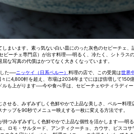
てしまいます。素っ気ない白い皿にのった灰色のセビーチェ、
セビーチェ専門店）が出す料理──明るく、冷たく、シトラス
退屈な写真の代償はかつてなく大きくなっています。
した──
ニッケイ（日系ペルー）
料理の店で、この受賞は
世界
国々に4,800軒を超え、市場は2034年までにほぼ倍増して1
ドルも上がります──今や食べ手は、セビーチェやティラディ
じさせる、みずみずしく色鮮やかで上品な美しさ、ペルー料理
スナップを90秒でメニュー映えする一枚に変える方法です。
が持つみずみずしく色鮮やかで上品な個性を活かします──明
ェ、ロモ・サルタード、アンティクーチョ、カウサ、ピスコサ