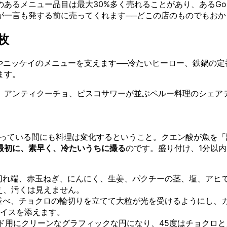
るメニュー品目は最大30%多く売れることがあり、あるGoog
が一言も発する前に売ってくれます──どこの店のものでもお
枚
やニッケイのメニューを支えます──冷たいヒーロー、鉄鍋の
ます。
、アンティクーチョ、ピスコサワーが並ぶペルー料理のシェア
撮っている間にも料理は変化するということ。クエン酸が魚を
最初に、素早く、冷たいうちに撮る
のです。盛り付け、1分以
切れ端、赤玉ねぎ、にんにく、生姜、パクチーの茎、塩、アヒ
え、汚くは見えません。
並べ、チョクロの輪切りを立てて大粒が光を受けるようにし、
イスを添えます。
ド用にクリーンなグラフィックな円になり、45度はチョクロ