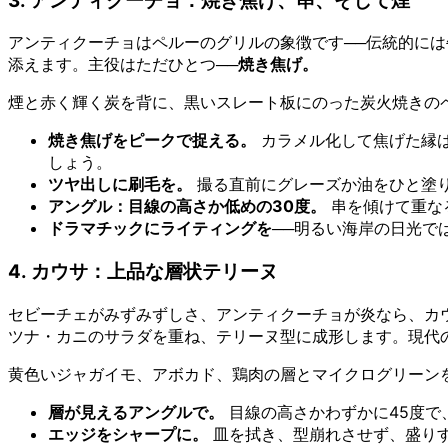
3. アンティクーチョ：焼き焦げ、串、そして煙
アンティクーチョはペルーのグリルの象徴です──伝統的に
添えます。主役はただひとつ──
焼き焦げ。
煙と赤く輝く炭を背に、黒いスレート板にのった炭火焼きの
焼き焦げをピークで捉える。
カラメル化して焦げた縁
しょう。
ツヤ出しに刷毛を。
撮る直前にグレーズか油をひと塗
アングル：目線の高さか低めの30度。
串を傾けて重な
ドラマチックにライティングを
──明るい海岸の日光で
4. カウサ：上品な層状テリーヌ
セビーチェがみずみずしさ、アンティクーチョが炎なら、カ
ツナ・カニのサラダを重ね、テリーヌ型に成形します。現代
黄色いジャガイモ、アボカド、鶏肉の層とマイクログリーン
層が見えるアングルで。
目線の高さかわずかに45度で
エッジをシャープに。
皿を拭き、型崩れさせず、盛りす