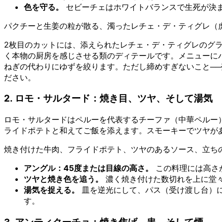
色を守る。
セビーチェはホワイトバランスで生死が決ま
パクチーと生姜の粒が散る、濁ったレチェ・デ・ティグレ（
2枚目のカットには、添えられたレチェ・デ・ティグレのグ
く本物の厨房を感じさせる類のディテールです。メニューに
ねぎの代わりにゆずを絞ります。ただし締めすぎないこと─
ださい。
2. ロモ・サルタード：焼き目、ツヤ、そして湯気
ロモ・サルタードはペルーを代表するチーファ（中華ペルー
ライドポテトと和えてご飯を添えます。スモーキーでツヤが
焼き付けた牛肉、フライドポテト、ツヤのあるソース、立ち
アングル：45度または目線の高さ。
この料理には高さ
ツヤと焼き色を追う。
濃く焼き付けた数切れを上に堂
湯気を捉える。
皿を逆光にして、パス（受け渡し台）に
す。