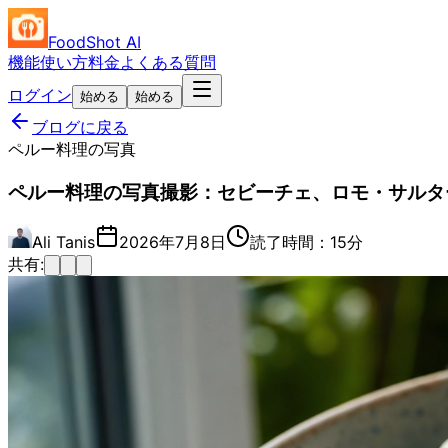
FoodShot AI
機能
使い方
料金
よくある質問
ログイン
始める
始める
ブログに戻る
ペルー料理の写真
ペルー料理の写真撮影：セビーチェ、ロモ・サルタ
Ali Tanis
2026年7月8日
読了時間：15分
共有: