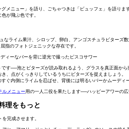
ングメニュー」を語り、ごちゃつきは「ビュッフェ」を語りま
に色が飛ぶ色です。
シュなライム果汁、シロップ、卵白、アンゴスチュラビターズ数
も屈指のフォトジェニックな存在です。
ーディーなバーを背に逆光で撮ったピスコサワー
です──泡とビターズが読み取れるよう、グラスを真正面から
おき、点がくっきりしているうちにビターズを捉えましょう。
のすぐ内側にライムを忍ばせ、背後には明るいバーかムーディ
テルメニュー
用の一人二役を果たします──ハッピーアワーの
料理をもっと
トを完成させます。