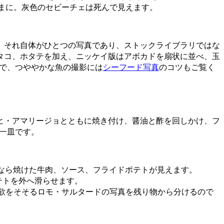
まに。灰色のセビーチェは死んで見えます。
、それ自体がひとつの写真であり、ストックライブラリではな
タコ、ホタテを加え、ニッケイ版はアボカドを扇状に並べ、玉
で、つややかな魚の撮影には
シーフード写真
のコツもご覧く
ヒ・アマリージョとともに焼き付け、醤油と酢を回しかけ、フ
一皿です。
なら焼けた牛肉、ソース、フライドポテトが見えます。
テトを外へ滑らせます。
欲をそそるロモ・サルタードの写真を残り物から分けるので