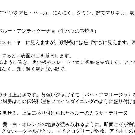
は牛ハツをアヒ・パンカ、にんにく、クミン、酢でマリネし、
ペルー・アンティクーチョ（牛ハツの串焼き）
はスモーキーに見えますが、数秒後には焦げすぎに見えます。
りすると、表面が目を覚まします。
るように置き、黒い板やスレートで肉に視線を集めます。アヒ
はなく、赤く輝く炭と深い影で。
ウサは上品さです。黄色いジャガイモ（パパ・アマリージャ）
の厨房はこの伝統料理をファインダイニングのように盛り付け
を見せる、上品に盛り付けられたペルーのカウサ・テリーヌ
、黄・白・オレンジの地層が読み取れるように。断面
こそ
が物
ぎない──クネルひとつ、マイクログリーン数枚、アイオリの