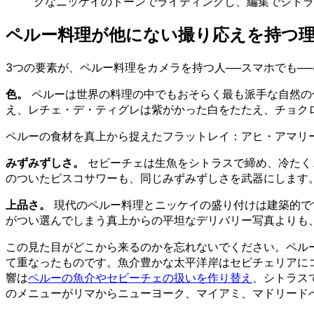
クなニッケイのトーンでライティングし、編集でシトラ
ペルー料理が他にない撮り応えを持つ
3つの要素が、ペルー料理をカメラを持つ人──スマホでも─
色。
ペルーは世界の料理の中でもおそらく最も派手な自然の
え、レチェ・デ・ティグレは紫がかった白をたたえ、チョク
ペルーの食材を真上から捉えたフラットレイ：アヒ・アマリ
みずみずしさ。
セビーチェは生魚をシトラスで締め、冷たく
のついたピスコサワーも、同じみずみずしさを武器にします
上品さ。
現代のペルー料理とニッケイの盛り付けは建築的で
がつい選んでしまう真上からの平坦なデリバリー写真よりも
この見た目がどこから来るのかを忘れないでください。ペルー
て重なったものです。魚介豊かな太平洋岸はセビチェリアに
響は
ペルーの魚介やセビーチェの扱いを作り替え
、シトラス
のメニューがリマからニューヨーク、マイアミ、マドリード