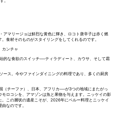
す。
・アマリージョは鮮烈な黄色に輝き、ロコト唐辛子は赤く燃
す。食材そのものがスタイリングをしてくれるのです。
、カンチャ
始的な食欲のスイッチ──ティラディート、カウサ、そして霜
ソース。今やファインダイニングの料理であり、多くの厨房
国（チーファ）、日本、アフリカ──が3つの地域にまたがっ
ウモロコシを、アマゾンは魚と果物を与えます。ニッケイの影
。この層状の遺産こそが、2026年にペルー料理とニッケイ
理由なのです。