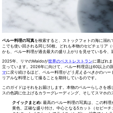
ペルー料理の写真
を検索すると、ストックフォトの海に溺れ
こでも使い回される同じ50枚。どれも本物のセビチェリア（
かも、ペルー料理が過去最大の盛り上がりを見せている今、
2025年、リマのMaidoが
世界のベストレストラン
に選ばれま
立っています。2026年に向けて、ペルー料理店は60以上の
マ
に戻り続けるほど、ペルー料理が
どう見えるべきか
のハー
リアルな料理として撮ることを期待しているのです。
このガイドはそれをお届けします。本物のペルーらしさを感
スの色調に仕上げるカラーグレーディング、そしてスマホの
クイックまとめ:
最高のペルー料理の写真は、この料理
黄色、正確な盛り付け。中心となる5カット（セビーチ