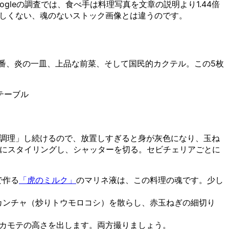
leの調査では、食べ手は料理写真を文章の説明より1.44倍
かしくない、魂のないストック画像とは違うのです。
定番、炎の一皿、上品な前菜、そして国民的カクテル。この5枚
テーブル
「調理」し続けるので、放置しすぎると身が灰色になり、玉ね
内にスタイリングし、シャッターを切る。セビチェリアごとに
で作る
「虎のミルク」
のマリネ液は、この料理の魂です。少し
カンチャ（炒りトウモロコシ）を散らし、赤玉ねぎの細切り
とカモテの高さを出します。両方撮りましょう。