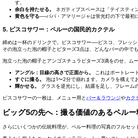
す。
余白を持たせる。
ネガティブスペースは「テイスティ
黄色を守る
──パパ・アマリージャは蛍光灯の下で最初
5. ピスコサワー：ペルーの国民的カクテル
締めは一杯のドリンクで。ピスコサワー──ピスコ、フレッ
その泡立った泡の帽子とビターズ3点は、どんなバーの中で
泡立った泡の帽子とアンゴスチュラビターズ3滴をのせ、ム
アングル：目線の高さで正面から。
これはポートレート
すぐに撮る。
泡は1〜2分で崩れます。カメラを構えて
輝かせる。
グラスを逆光にし、結露を足し、フレーム
ピスコサワーの一枚は、メニュー用と
バー＆ラウンジ
や
カク
ビッグ5の先へ：撮る価値のあるペルー
さらにいくつかの伝統料理が、ペルー料理の写真のフルセッ