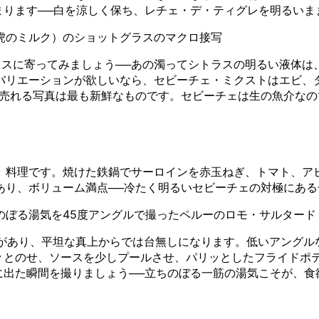
ります──白を涼しく保ち、レチェ・デ・ティグレを明るいま
虎のミルク）のショットグラスのマクロ接写
ラスに寄ってみましょう──あの濁ってシトラスの明るい液体は
バリエーションが欲しいなら、セビーチェ・ミクストはエビ、
─売れる写真は最も新鮮なものです。セビーチェは生の魚介なの
）料理です。焼けた鉄鍋でサーロインを赤玉ねぎ、トマト、ア
あり、ボリューム満点──冷たく明るいセビーチェの対極にある
のぼる湯気を45度アングルで撮ったペルーのロモ・サルタード
があり、平坦な真上からでは台無しになります。低いアングル
々とのせ、ソースを少しプールさせ、パリッとしたフライドポ
出た瞬間を撮りましょう──立ちのぼる一筋の湯気こそが、食