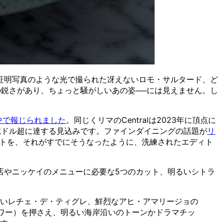
証明写真のような光で撮られた冴えないロモ・サルタード、ど
の鋭さがあり、ちょっと騒がしいあの姿──には見えません。し
中で報じられました
。同じくリマのCentralは2023年に頂点に
50億ドル超に達する見込みです。ファインダイニングの話題が
リ
ートを、それがすでにそうなったように、洗練されたエディト
店やニッケイのメニューに必要な5つのカット、明るいシトラ
るいレチェ・デ・ティグレ、鮮烈なアヒ・アマリージョの
ワー）を押さえ、明るい海岸沿いのトーンかドラマチッ