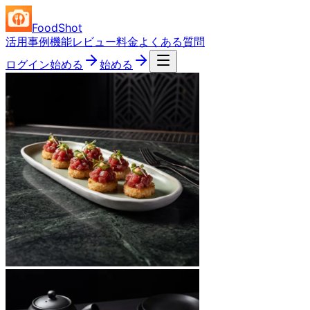
FoodShot
活用事例
機能
レビュー
料金
よくある質問
ログイン
始める
始める