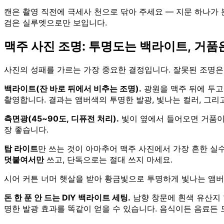
캔은 촬영 직전에 극세사 천으로 닦아 주세요 — 지문 하나가
검은 실루엣으로만 보입니다.
맥주 사진 조명: 투명도는 백라이트, 거품
사진의 성패를 가르는 가장 중요한 결정입니다. 잘못된 조명은
백라이트(잔 바로 뒤에서 비추는 조명).
광원을 맥주 뒤에 두고,
촬영합니다. 결과는 앰버색의 투명한 발광, 빛나는 컬러, 그리고 
측면광(45~90도, 디퓨전 처리).
빛이 옆에서 들어오면 거품이 
장 좋습니다.
탑 라이트
만 쓰는 것이 아마추어 맥주 사진에서 가장 흔한 실
덧붙여서만
쓰고, 단독으로는 절대 쓰지 마세요.
시어 커튼 너머 햇살을 받아 황금빛으로 투명하게 빛나는 앰버 라
돈 한 푼 안 드는 DIY 백라이트 세팅.
남향 창문에 흰색 유산지 
명한 발광 효과를 똑같이 얻을 수 있습니다. 음식이든 음료든