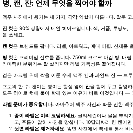
병, 캔, 잔: 언제 무엇을 찍어야 할까
맥주 사진에서 용기는 세 가지, 각각 역할이 다릅니다. 잘못 
잔 컷
은 90% 상황에서 메인 히어로입니다. 색, 거품, 투명도,
을 쓰세요.
캔 컷
은 브랜드를 팝니다. 라벨, 아트워크, 매대 어필. 신제품
병 컷
은 프리미엄 신호를 줍니다. 750ml 코르크 마감 병, 배
라마틱한 분위기는 잘 살리지만 라벨 가독성은 떨어집니다.
검은 아크릴 위에 짝을 이룬 수제 맥주 캔과 파인트 잔 — 브루
프로의 한 수: 캔이든 병이든 항상 옆에
잔
을 함께 두고 촬영하세요
모든 히어로 컷에 둘이 함께 있는 이유가 바로 이것입니다 —
라벨 준비가 중요합니다.
아마추어 맥주 사진과 봐줄 만한 맥주
종이 라벨은 미리 코팅하세요.
글리세린이나 물을 뿌리기 전
고, 주름이 잡혀 사진을 망칩니다. 10달러짜리 한 캔이면
뒷면 라벨은 제거하세요.
앞면 사진에서 액체를 통해 비쳐