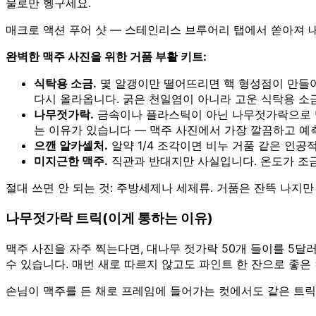
물로만 헹구세요.
매크로 액션 푸어 샷 — 스테인리스 브루어리 탭에서 쏟아져 
완벽한 맥주 사진을 위한 거품 부활 키트:
식탁용 소금.
몇 알갱이만 떨어뜨리면 핵 형성점이 만들어
다시 올라옵니다. 굵은 천일염이 아니라 고운 식탁용 소
나무젓가락.
금속이나 플라스틱이 아닌 나무젓가락으로 맥
는 이유가 있습니다 — 맥주 사진에서 가장 깔끔하고 예
으깬 알카셀처.
알약 1/4 조각이면 비누 거품 같은 인공
미지근한 맥주.
직관과 반대지만 사실입니다. 온도가 조금 
절대 쓰면 안 되는 것: 주방세제나 세제류. 거품은 잔뜩 나지만
나무젓가락 트릭(이게 통하는 이유)
맥주 사진을 자주 찍는다면, 대나무 젓가락 50개 들이를 5달러
수 있습니다. 매번 새로 따르지 않고도 파인트 한 잔으로 좋은
손님이 맥주를 든 채로 프레임에 들어가는 컷에서도 같은 트릭