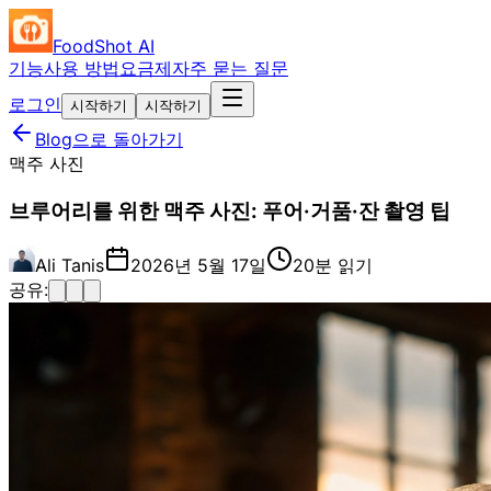
FoodShot AI
기능
사용 방법
요금제
자주 묻는 질문
로그인
시작하기
시작하기
Blog으로 돌아가기
맥주 사진
브루어리를 위한 맥주 사진: 푸어·거품·잔 촬영 팁
Ali Tanis
2026년 5월 17일
20분 읽기
공유: