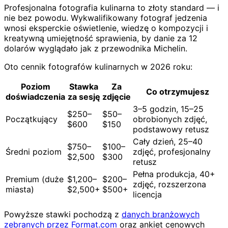
Profesjonalna fotografia kulinarna to złoty standard — i
nie bez powodu. Wykwalifikowany fotograf jedzenia
wnosi eksperckie oświetlenie, wiedzę o kompozycji i
kreatywną umiejętność sprawienia, by danie za 12
dolarów wyglądało jak z przewodnika Michelin.
Oto cennik fotografów kulinarnych w 2026 roku:
Poziom
Stawka
Za
Co otrzymujesz
doświadczenia
za sesję
zdjęcie
3–5 godzin, 15–25
$250–
$50–
Początkujący
obrobionych zdjęć,
$600
$150
podstawowy retusz
Cały dzień, 25–40
$750–
$100–
Średni poziom
zdjęć, profesjonalny
$2,500
$300
retusz
Pełna produkcja, 40+
Premium (duże
$1,200–
$200–
zdjęć, rozszerzona
miasta)
$2,500+
$500+
licencja
Powyższe stawki pochodzą z
danych branżowych
zebranych przez Format.com
oraz ankiet cenowych