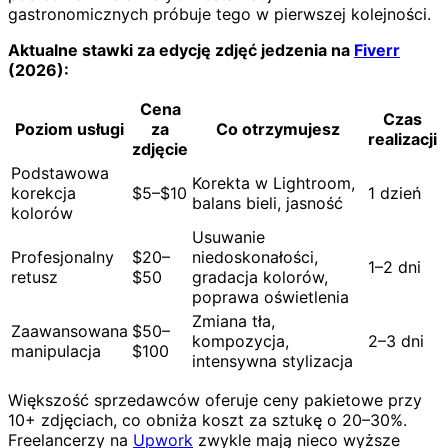
gastronomicznych próbuje tego w pierwszej kolejności.
Aktualne stawki za edycję zdjęć jedzenia na
Fiverr
(2026):
Cena
Czas
Poziom usługi
za
Co otrzymujesz
realizacji
zdjęcie
Podstawowa
Korekta w Lightroom,
korekcja
$5–$10
1 dzień
balans bieli, jasność
kolorów
Usuwanie
Profesjonalny
$20–
niedoskonałości,
1–2 dni
retusz
$50
gradacja kolorów,
poprawa oświetlenia
Zmiana tła,
Zaawansowana
$50–
kompozycja,
2–3 dni
manipulacja
$100
intensywna stylizacja
Większość sprzedawców oferuje ceny pakietowe przy
10+ zdjęciach, co obniża koszt za sztukę o 20–30%.
Freelancerzy na
Upwork
zwykle mają nieco wyższe