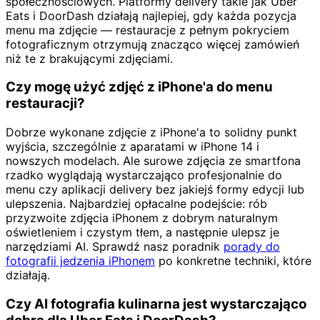
społecznościowych. Platformy delivery takie jak Uber
Eats i DoorDash działają najlepiej, gdy każda pozycja
menu ma zdjęcie — restauracje z pełnym pokryciem
fotograficznym otrzymują znacząco więcej zamówień
niż te z brakującymi zdjęciami.
Czy mogę użyć zdjęć z iPhone'a do menu
restauracji?
Dobrze wykonane zdjęcie z iPhone'a to solidny punkt
wyjścia, szczególnie z aparatami w iPhone 14 i
nowszych modelach. Ale surowe zdjęcia ze smartfona
rzadko wyglądają wystarczająco profesjonalnie do
menu czy aplikacji delivery bez jakiejś formy edycji lub
ulepszenia. Najbardziej opłacalne podejście: rób
przyzwoite zdjęcia iPhonem z dobrym naturalnym
oświetleniem i czystym tłem, a następnie ulepsz je
narzędziami AI. Sprawdź nasz poradnik
porady do
fotografii jedzenia iPhonem
po konkretne techniki, które
działają.
Czy AI fotografia kulinarna jest wystarczająco