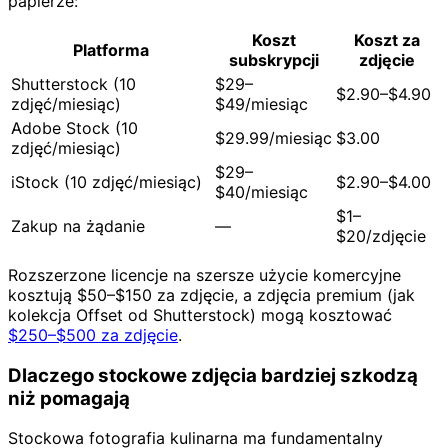
papierze:
Koszt
Koszt za
Platforma
subskrypcji
zdjęcie
Shutterstock (10
$29–
$2.90–$4.90
zdjęć/miesiąc)
$49/miesiąc
Adobe Stock (10
$29.99/miesiąc
$3.00
zdjęć/miesiąc)
$29–
iStock (10 zdjęć/miesiąc)
$2.90–$4.00
$40/miesiąc
$1–
Zakup na żądanie
—
$20/zdjęcie
Rozszerzone licencje na szersze użycie komercyjne
kosztują $50–$150 za zdjęcie, a zdjęcia premium (jak
kolekcja Offset od Shutterstock) mogą kosztować
$250–$500 za zdjęcie
.
Dlaczego stockowe zdjęcia bardziej szkodzą
niż pomagają
Stockowa fotografia kulinarna ma fundamentalny