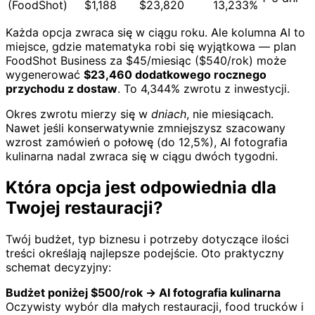
(FoodShot)
$1,188
$23,820
13,233%
Każda opcja zwraca się w ciągu roku. Ale kolumna AI to
miejsce, gdzie matematyka robi się wyjątkowa — plan
FoodShot Business za $45/miesiąc ($540/rok) może
wygenerować
$23,460 dodatkowego rocznego
przychodu z dostaw
. To 4,344% zwrotu z inwestycji.
Okres zwrotu mierzy się w
dniach
, nie miesiącach.
Nawet jeśli konserwatywnie zmniejszysz szacowany
wzrost zamówień o połowę (do 12,5%), AI fotografia
kulinarna nadal zwraca się w ciągu dwóch tygodni.
Która opcja jest odpowiednia dla
Twojej restauracji?
Twój budżet, typ biznesu i potrzeby dotyczące ilości
treści określają najlepsze podejście. Oto praktyczny
schemat decyzyjny:
Budżet poniżej $500/rok → AI fotografia kulinarna
Oczywisty wybór dla małych restauracji, food trucków i