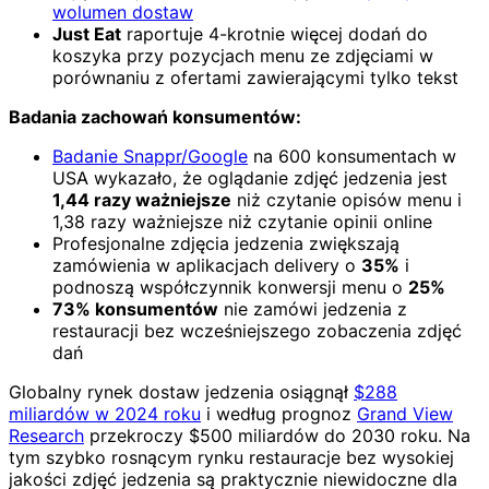
wolumen dostaw
Just Eat
raportuje 4-krotnie więcej dodań do
koszyka przy pozycjach menu ze zdjęciami w
porównaniu z ofertami zawierającymi tylko tekst
Badania zachowań konsumentów:
Badanie Snappr/Google
na 600 konsumentach w
USA wykazało, że oglądanie zdjęć jedzenia jest
1,44 razy ważniejsze
niż czytanie opisów menu i
1,38 razy ważniejsze niż czytanie opinii online
Profesjonalne zdjęcia jedzenia zwiększają
zamówienia w aplikacjach delivery o
35%
i
podnoszą współczynnik konwersji menu o
25%
73% konsumentów
nie zamówi jedzenia z
restauracji bez wcześniejszego zobaczenia zdjęć
dań
Globalny rynek dostaw jedzenia osiągnął
$288
miliardów w 2024 roku
i według prognoz
Grand View
Research
przekroczy $500 miliardów do 2030 roku. Na
tym szybko rosnącym rynku restauracje bez wysokiej
jakości zdjęć jedzenia są praktycznie niewidoczne dla