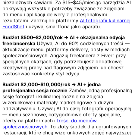
niezależnych kawiarni. Za $15–$45/miesiąc narzędzia AI
pokrywają wszystkie potrzeby związane ze zdjęciami
do menu i aplikacji delivery z profesjonalnymi
rezultatami. Zacznij od platformy
AI fotografii kulinarnej
FoodShot
i używaj smartfona jako aparatu.
Budżet $500–$2,000/rok → AI + okazjonalna edycja
freelancerska
Używaj AI do 90% codziennych treści —
aktualizacje menu, platformy delivery, posty w mediach
społecznościowych. Angażuj freelancera z Fiverr przy
specjalnych okazjach, gdy potrzebujesz dodatkowej
kreatywnej pracy nad flagowym zdjęciem lub chcesz
zastosować konkretny styl edycji.
Budżet $2,000–$10,000/rok → AI + jedna
profesjonalna sesja rocznie
Zamów jedną profesjonalną
sesję fotografii kulinarnej rocznie na zdjęcia
wizerunkowe i materiały marketingowe o dużym
oddziaływaniu. Używaj AI do całej fotografii operacyjnej
— menu sezonowe, cotygodniowe oferty specjalne,
oferty na platformach i
treści do mediów
społecznościowych
. To złoty środek dla ugruntowanych
restauracji, które chcą wizerunkowych zdjęć najwyższej