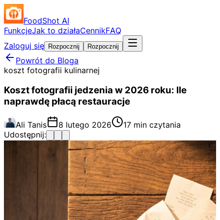
FoodShot AI
Funkcje
Jak to działa
Cennik
FAQ
Zaloguj się
Rozpocznij
Rozpocznij
Powrót do Bloga
koszt fotografii kulinarnej
Koszt fotografii jedzenia w 2026 roku: Ile
naprawdę płacą restauracje
Ali Tanis
8 lutego 2026
17 min czytania
Udostępnij: