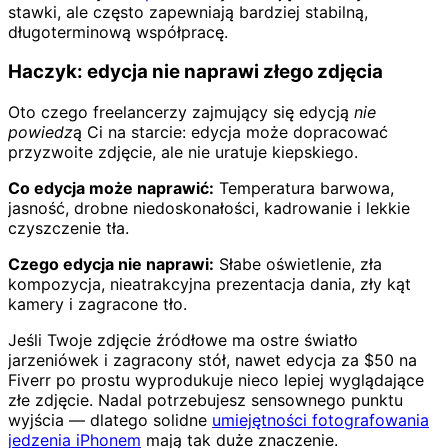
stawki, ale często zapewniają bardziej stabilną,
długoterminową współpracę.
Haczyk: edycja nie naprawi złego zdjęcia
Oto czego freelancerzy zajmujący się edycją
nie
powiedzą
Ci na starcie: edycja może dopracować
przyzwoite zdjęcie, ale nie uratuje kiepskiego.
Co edycja może naprawić:
Temperatura barwowa,
jasność, drobne niedoskonałości, kadrowanie i lekkie
czyszczenie tła.
Czego edycja nie naprawi:
Słabe oświetlenie, zła
kompozycja, nieatrakcyjna prezentacja dania, zły kąt
kamery i zagracone tło.
Jeśli Twoje zdjęcie źródłowe ma ostre światło
jarzeniówek i zagracony stół, nawet edycja za $50 na
Fiverr po prostu wyprodukuje nieco lepiej wyglądające
złe zdjęcie. Nadal potrzebujesz sensownego punktu
wyjścia — dlatego solidne
umiejętności fotografowania
jedzenia iPhonem
mają tak duże znaczenie.