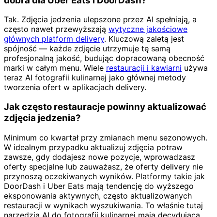
dobra dla Uber Eats i DoorDash?
Tak. Zdjęcia jedzenia ulepszone przez AI spełniają, a
często nawet przewyższają
wytyczne jakościowe
głównych platform delivery
. Kluczową zaletą jest
spójność — każde zdjęcie utrzymuje tę samą
profesjonalną jakość, budując dopracowaną obecność
marki w całym menu. Wiele
restauracji i kawiarni
używa
teraz AI fotografii kulinarnej jako głównej metody
tworzenia ofert w aplikacjach delivery.
Jak często restauracje powinny aktualizować
zdjęcia jedzenia?
Minimum co kwartał przy zmianach menu sezonowych.
W idealnym przypadku aktualizuj zdjęcia potraw
zawsze, gdy dodajesz nowe pozycje, wprowadzasz
oferty specjalne lub zauważasz, że oferty delivery nie
przynoszą oczekiwanych wyników. Platformy takie jak
DoorDash i Uber Eats mają tendencję do wyższego
eksponowania aktywnych, często aktualizowanych
restauracji w wynikach wyszukiwania. To właśnie tutaj
narzędzia AI do fotografii kulinarnej mają decydującą