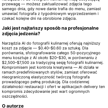
przewagę — możesz zaktualizować zdjęcia tego
samego dnia, gdy nowe danie trafia do menu, zamiast
umawiać fotografa z tygodniowym wyprzedzeniem i
czekać kolejne dni na obrobione zdjęcia.
Jaki jest najtańszy sposób na profesjonalne
zdjęcia jedzenia?
Narzędzia AI do fotografii kulinarnej oferują najniższy
koszt za zdjęcie — $0.40–$0.60 za sztukę. Dla
porównania, sfotografowanie całego 50-pozycyjnego
menu kosztuje z AI około $20–$30, w porównaniu z
$2,500–$7,500 za tradycyjną sesję fotografii kulinarnej.
Kompromisem jest kontrola kreatywna — AI działa w
ramach predefiniowanych stylów, zamiast oferować
nieograniczoną elastyczność twórczą fotografa
prowadzącego pełną produkcję. Dla codziennej
działalności restauracji i ofert w aplikacjach delivery ten
kompromis zdecydowanie jest wart ogromnych
oszczędności.
O autorze