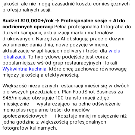
jakości, ale nie mogą uzasadnić kosztu comiesięcznych
profesjonalnych sesji.
Budżet $10,000+/rok → Profesjonalne sesje + AI do
codziennych operacji
Pełna profesjonalna fotografia do
dużych kampanii, aktualizacji marki i materiałów
drukowanych. Narzędzia AI obsługują prace o dużym
wolumenie: dania dnia, nowe pozycje w menu,
aktualizacje w aplikacjach delivery i treści dla
wielu
lokalizacji
. To hybrydowe podejście jest coraz
popularniejsze wśród grup restauracyjnych i lokali
Wykwintna kuchnia
, które chcą zachować równowagę
między jakością a efektywnością.
Większość niezależnych restauracji mieści się w dwóch
pierwszych przedziałach. Plan FoodShot Business za
$45/miesiąc obsługuje 100 transformacji zdjęć
miesięcznie — wystarczająco na pełne odświeżenie
menu plus regularne treści do mediów
społecznościowych — i kosztuje mniej miesięcznie niż
jedna godzina z większością profesjonalnych
fotografów kulinarnych.