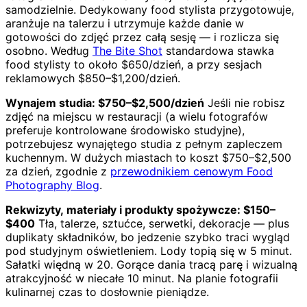
samodzielnie. Dedykowany food stylista przygotowuje,
aranżuje na talerzu i utrzymuje każde danie w
gotowości do zdjęć przez całą sesję — i rozlicza się
osobno. Według
The Bite Shot
standardowa stawka
food stylisty to około $650/dzień, a przy sesjach
reklamowych $850–$1,200/dzień.
Wynajem studia: $750–$2,500/dzień
Jeśli nie robisz
zdjęć na miejscu w restauracji (a wielu fotografów
preferuje kontrolowane środowisko studyjne),
potrzebujesz wynajętego studia z pełnym zapleczem
kuchennym. W dużych miastach to koszt $750–$2,500
za dzień, zgodnie z
przewodnikiem cenowym Food
Photography Blog
.
Rekwizyty, materiały i produkty spożywcze: $150–
$400
Tła, talerze, sztućce, serwetki, dekoracje — plus
duplikaty składników, bo jedzenie szybko traci wygląd
pod studyjnym oświetleniem. Lody topią się w 5 minut.
Sałatki więdną w 20. Gorące dania tracą parę i wizualną
atrakcyjność w niecałe 10 minut. Na planie fotografii
kulinarnej czas to dosłownie pieniądze.