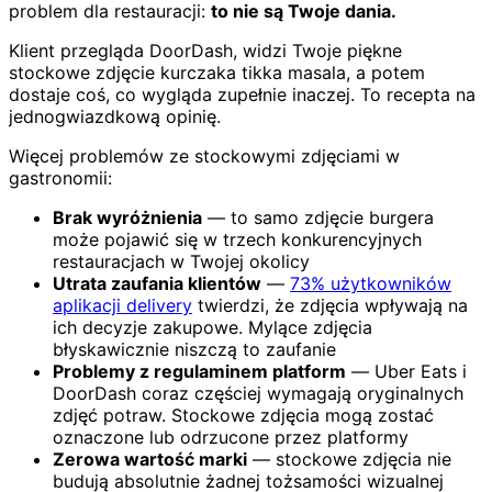
problem dla restauracji:
to nie są Twoje dania.
Klient przegląda DoorDash, widzi Twoje piękne
stockowe zdjęcie kurczaka tikka masala, a potem
dostaje coś, co wygląda zupełnie inaczej. To recepta na
jednogwiazdkową opinię.
Więcej problemów ze stockowymi zdjęciami w
gastronomii:
Brak wyróżnienia
— to samo zdjęcie burgera
może pojawić się w trzech konkurencyjnych
restauracjach w Twojej okolicy
Utrata zaufania klientów
—
73% użytkowników
aplikacji delivery
twierdzi, że zdjęcia wpływają na
ich decyzje zakupowe. Mylące zdjęcia
błyskawicznie niszczą to zaufanie
Problemy z regulaminem platform
— Uber Eats i
DoorDash coraz częściej wymagają oryginalnych
zdjęć potraw. Stockowe zdjęcia mogą zostać
oznaczone lub odrzucone przez platformy
Zerowa wartość marki
— stockowe zdjęcia nie
budują absolutnie żadnej tożsamości wizualnej