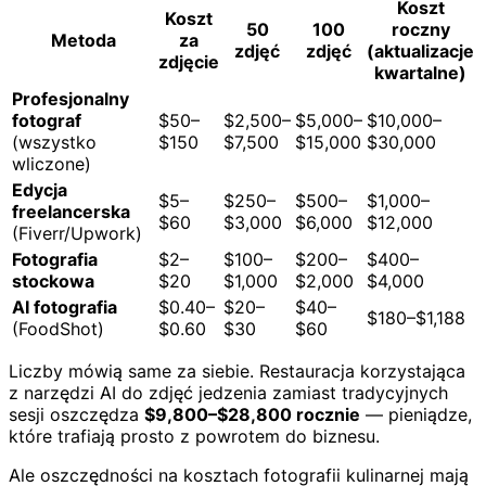
Koszt
Koszt
50
100
roczny
Metoda
za
zdjęć
zdjęć
(aktualizacje
zdjęcie
kwartalne)
Profesjonalny
fotograf
$50–
$2,500–
$5,000–
$10,000–
(wszystko
$150
$7,500
$15,000
$30,000
wliczone)
Edycja
$5–
$250–
$500–
$1,000–
freelancerska
$60
$3,000
$6,000
$12,000
(Fiverr/Upwork)
Fotografia
$2–
$100–
$200–
$400–
stockowa
$20
$1,000
$2,000
$4,000
AI fotografia
$0.40–
$20–
$40–
$180–$1,188
(FoodShot)
$0.60
$30
$60
Liczby mówią same za siebie. Restauracja korzystająca
z narzędzi AI do zdjęć jedzenia zamiast tradycyjnych
sesji oszczędza
$9,800–$28,800 rocznie
— pieniądze,
które trafiają prosto z powrotem do biznesu.
Ale oszczędności na kosztach fotografii kulinarnej mają