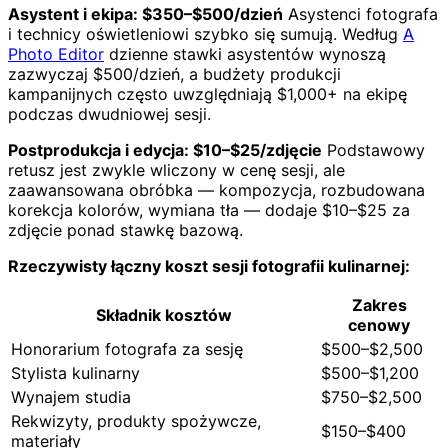
Asystent i ekipa: $350–$500/dzień
Asystenci fotografa
i technicy oświetleniowi szybko się sumują. Według
A
Photo Editor
dzienne stawki asystentów wynoszą
zazwyczaj $500/dzień, a budżety produkcji
kampanijnych często uwzględniają $1,000+ na ekipę
podczas dwudniowej sesji.
Postprodukcja i edycja: $10–$25/zdjęcie
Podstawowy
retusz jest zwykle wliczony w cenę sesji, ale
zaawansowana obróbka — kompozycja, rozbudowana
korekcja kolorów, wymiana tła — dodaje $10–$25 za
zdjęcie ponad stawkę bazową.
Rzeczywisty łączny koszt sesji fotografii kulinarnej:
Zakres
Składnik kosztów
cenowy
Honorarium fotografa za sesję
$500–$2,500
Stylista kulinarny
$500–$1,200
Wynajem studia
$750–$2,500
Rekwizyty, produkty spożywcze,
$150–$400
materiały