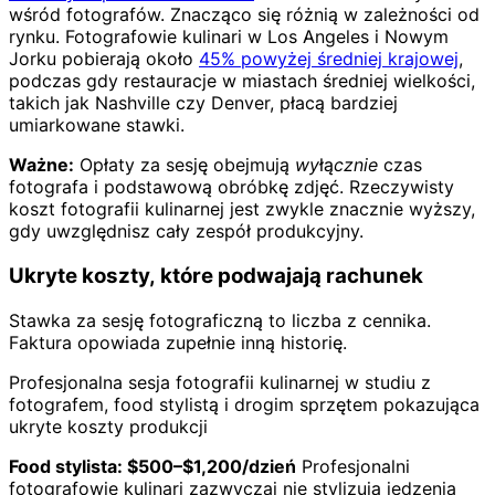
wśród fotografów. Znacząco się różnią w zależności od
rynku. Fotografowie kulinari w Los Angeles i Nowym
Jorku pobierają około
45% powyżej średniej krajowej
,
podczas gdy restauracje w miastach średniej wielkości,
takich jak Nashville czy Denver, płacą bardziej
umiarkowane stawki.
Ważne:
Opłaty za sesję obejmują
wyłącznie
czas
fotografa i podstawową obróbkę zdjęć. Rzeczywisty
koszt fotografii kulinarnej jest zwykle znacznie wyższy,
gdy uwzględnisz cały zespół produkcyjny.
Ukryte koszty, które podwajają rachunek
Stawka za sesję fotograficzną to liczba z cennika.
Faktura opowiada zupełnie inną historię.
Profesjonalna sesja fotografii kulinarnej w studiu z
fotografem, food stylistą i drogim sprzętem pokazująca
ukryte koszty produkcji
Food stylista: $500–$1,200/dzień
Profesjonalni
fotografowie kulinari zazwyczaj nie stylizują jedzenia