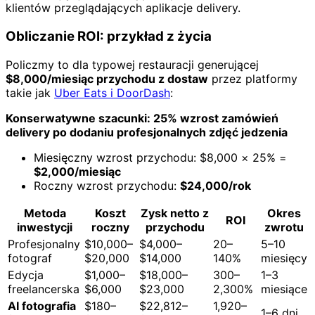
klientów przeglądających aplikacje delivery.
Obliczanie ROI: przykład z życia
Policzmy to dla typowej restauracji generującej
$8,000/miesiąc przychodu z dostaw
przez platformy
takie jak
Uber Eats i DoorDash
:
Konserwatywne szacunki: 25% wzrost zamówień
delivery po dodaniu profesjonalnych zdjęć jedzenia
Miesięczny wzrost przychodu: $8,000 × 25% =
$2,000/miesiąc
Roczny wzrost przychodu:
$24,000/rok
Metoda
Koszt
Zysk netto z
Okres
ROI
inwestycji
roczny
przychodu
zwrotu
Profesjonalny
$10,000–
$4,000–
20–
5–10
fotograf
$20,000
$14,000
140%
miesięcy
Edycja
$1,000–
$18,000–
300–
1–3
freelancerska
$6,000
$23,000
2,300%
miesiące
AI fotografia
$180–
$22,812–
1,920–
1–6 dni