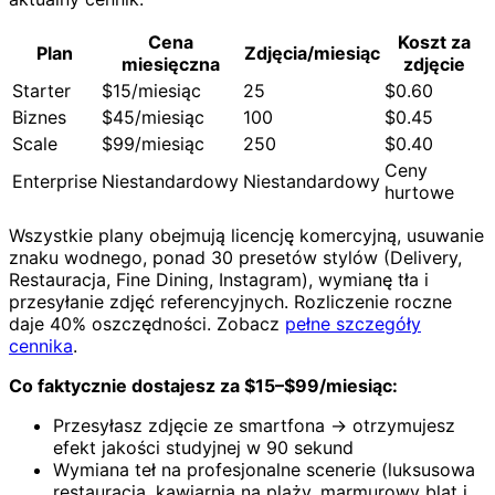
Cena
Koszt za
Plan
Zdjęcia/miesiąc
miesięczna
zdjęcie
Starter
$15/miesiąc
25
$0.60
Biznes
$45/miesiąc
100
$0.45
Scale
$99/miesiąc
250
$0.40
Ceny
Enterprise
Niestandardowy
Niestandardowy
hurtowe
Wszystkie plany obejmują licencję komercyjną, usuwanie
znaku wodnego, ponad 30 presetów stylów (Delivery,
Restauracja, Fine Dining, Instagram), wymianę tła i
przesyłanie zdjęć referencyjnych. Rozliczenie roczne
daje 40% oszczędności. Zobacz
pełne szczegóły
cennika
.
Co faktycznie dostajesz za $15–$99/miesiąc:
Przesyłasz zdjęcie ze smartfona → otrzymujesz
efekt jakości studyjnej w 90 sekund
Wymiana teł na profesjonalne scenerie (luksusowa
restauracja, kawiarnia na plaży, marmurowy blat i