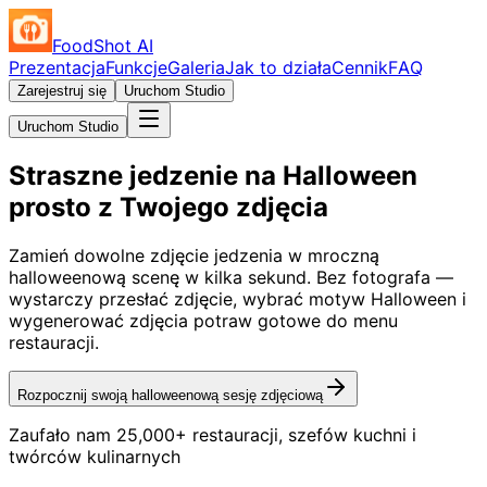
FoodShot AI
Prezentacja
Funkcje
Galeria
Jak to działa
Cennik
FAQ
Zarejestruj się
Uruchom Studio
Uruchom Studio
Straszne jedzenie na Halloween
prosto z Twojego zdjęcia
Zamień dowolne zdjęcie jedzenia w mroczną
halloweenową scenę w kilka sekund. Bez fotografa —
wystarczy przesłać zdjęcie, wybrać motyw Halloween i
wygenerować zdjęcia potraw gotowe do menu
restauracji.
Rozpocznij swoją halloweenową sesję zdjęciową
Zaufało nam 25,000+ restauracji, szefów kuchni i
twórców kulinarnych