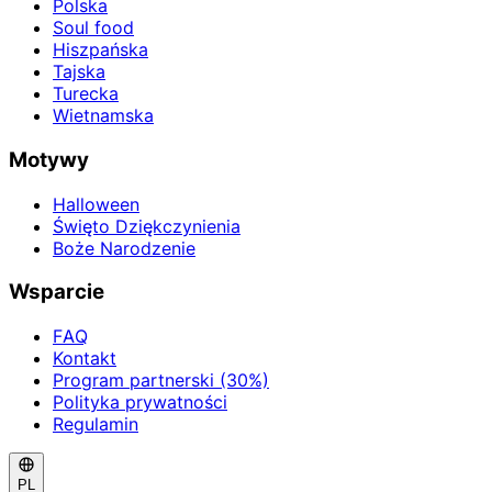
Polska
Soul food
Hiszpańska
Tajska
Turecka
Wietnamska
Motywy
Halloween
Święto Dziękczynienia
Boże Narodzenie
Wsparcie
FAQ
Kontakt
Program partnerski (30%)
Polityka prywatności
Regulamin
PL