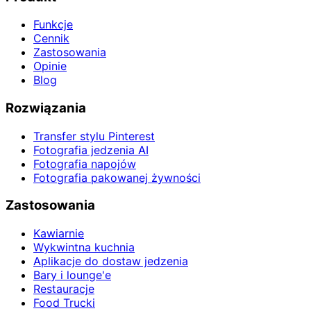
Funkcje
Cennik
Zastosowania
Opinie
Blog
Rozwiązania
Transfer stylu Pinterest
Fotografia jedzenia AI
Fotografia napojów
Fotografia pakowanej żywności
Zastosowania
Kawiarnie
Wykwintna kuchnia
Aplikacje do dostaw jedzenia
Bary i lounge'e
Restauracje
Food Trucki