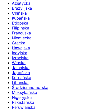
Azjatycka
Brazylijska
Chińska
Kubańska
Etiopska
Filipińska
Francuska
Niemiecka
Grecka
Hawajska
Indyjska
Izraelska
Włoska
Jamajska
Japońska
Koreańska
Libańska
Śródziemnomorska
Meksykańska
Nigeryjska
Pakistańska
Peruwiańska