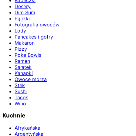
Babeczki
Desery
Dim Sum
Pączki
Fotografia owoców
Lody
Pancakes i gofry
Makaron
Pizzy
Poke Bowls
Ramen
Sałatek
Kanapki
Owoce morza
Stek
Sushi
Tacos
Wino
Kuchnie
Afrykańska
Argentyńska