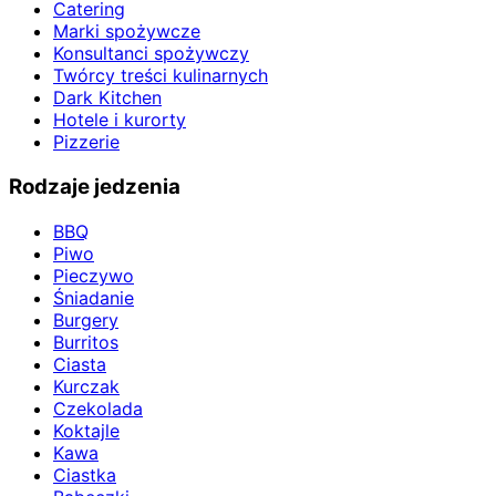
Catering
Marki spożywcze
Konsultanci spożywczy
Twórcy treści kulinarnych
Dark Kitchen
Hotele i kurorty
Pizzerie
Rodzaje jedzenia
BBQ
Piwo
Pieczywo
Śniadanie
Burgery
Burritos
Ciasta
Kurczak
Czekolada
Koktajle
Kawa
Ciastka