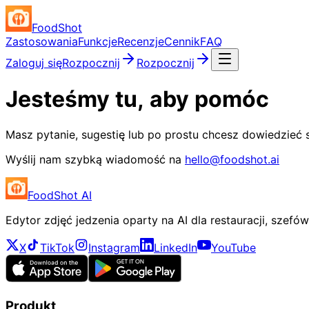
FoodShot
Zastosowania
Funkcje
Recenzje
Cennik
FAQ
Zaloguj się
Rozpocznij
Rozpocznij
Jesteśmy tu, aby pomóc
Masz pytanie, sugestię lub po prostu chcesz dowiedzieć 
Wyślij nam szybką wiadomość na
hello@foodshot.ai
FoodShot AI
Edytor zdjęć jedzenia oparty na AI dla restauracji, szefó
X
TikTok
Instagram
LinkedIn
YouTube
Produkt