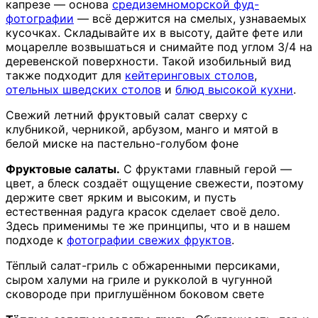
капрезе — основа
средиземноморской фуд-
фотографии
— всё держится на смелых, узнаваемых
кусочках. Складывайте их в высоту, дайте фете или
моцарелле возвышаться и снимайте под углом 3/4 на
деревенской поверхности. Такой изобильный вид
также подходит для
кейтеринговых столов
,
отельных шведских столов
и
блюд высокой кухни
.
Свежий летний фруктовый салат сверху с
клубникой, черникой, арбузом, манго и мятой в
белой миске на пастельно-голубом фоне
Фруктовые салаты.
С фруктами главный герой —
цвет, а блеск создаёт ощущение свежести, поэтому
держите свет ярким и высоким, и пусть
естественная радуга красок сделает своё дело.
Здесь применимы те же принципы, что и в нашем
подходе к
фотографии свежих фруктов
.
Тёплый салат-гриль с обжаренными персиками,
сыром халуми на гриле и рукколой в чугунной
сковороде при приглушённом боковом свете