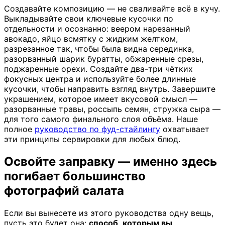
Создавайте композицию — не сваливайте всё в кучу.
Выкладывайте свои ключевые кусочки по
отдельности и осознанно: веером нарезанный
авокадо, яйцо всмятку с жидким желтком,
разрезанное так, чтобы была видна серединка,
разорванный шарик буратты, обжаренные срезы,
поджаренные орехи. Создайте два-три чётких
фокусных центра и используйте более длинные
кусочки, чтобы направить взгляд внутрь. Завершите
украшением, которое имеет вкусовой смысл —
разорванные травы, россыпь семян, стружка сыра —
для того самого финального слоя объёма. Наше
полное
руководство по фуд-стайлингу
охватывает
эти принципы сервировки для любых блюд.
Освойте заправку — именно здесь
погибает большинство
фотографий салата
Если вы вынесете из этого руководства одну вещь,
пусть это будет она:
способ, которым вы