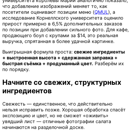
университета королевы Марии аналогично показало,
что добавление изображений меняет то, как
посетители оценивают позиции меню (
QMUL
), а
исследование Корнеллского университета оценило
прирост примерно в 6,5% дополнительных заказов
по позиции при добавлении сильного фото. Для кафе,
продающего боул с крупами за $14, это реальная
выручка, спрятанная в более удачной картинке.
Выигрышная формула проста:
свежие ингредиенты
+ выстроенная высота + сдержанная заправка +
быстрая съёмка + продуманный цвет.
Разберём их
по порядку.
Начните со свежих, структурных
ингредиентов
Свежесть — единственное, что действительно
нельзя исправить позже. Хорошая обработка спасёт
экспозицию и цвет, но не сможет «оживить»
увядший лист — отличные фотографии салата
начинаются на разделочной доске.