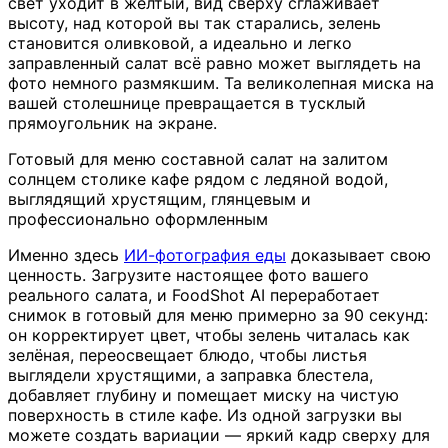
свет уходит в жёлтый, вид сверху сглаживает
высоту, над которой вы так старались, зелень
становится оливковой, а идеально и легко
заправленный салат всё равно может выглядеть на
фото немного размякшим. Та великолепная миска на
вашей столешнице превращается в тусклый
прямоугольник на экране.
Готовый для меню составной салат на залитом
солнцем столике кафе рядом с ледяной водой,
выглядящий хрустящим, глянцевым и
профессионально оформленным
Именно здесь
ИИ-фотография еды
доказывает свою
ценность. Загрузите настоящее фото вашего
реального салата, и FoodShot AI переработает
снимок в готовый для меню примерно за 90 секунд:
он корректирует цвет, чтобы зелень читалась как
зелёная, переосвещает блюдо, чтобы листья
выглядели хрустящими, а заправка блестела,
добавляет глубину и помещает миску на чистую
поверхность в стиле кафе. Из одной загрузки вы
можете создать вариации — яркий кадр сверху для