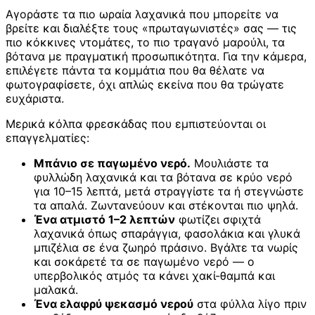
Αγοράστε τα πιο ωραία λαχανικά που μπορείτε να
βρείτε και διαλέξτε τους «πρωταγωνιστές» σας — τις
πιο κόκκινες ντομάτες, το πιο τραγανό μαρούλι, τα
βότανα με πραγματική προσωπικότητα. Για την κάμερα,
επιλέγετε πάντα τα κομμάτια που θα θέλατε να
φωτογραφίσετε, όχι απλώς εκείνα που θα τρώγατε
ευχάριστα.
Μερικά κόλπα φρεσκάδας που εμπιστεύονται οι
επαγγελματίες:
Μπάνιο σε παγωμένο νερό.
Μουλιάστε τα
φυλλώδη λαχανικά και τα βότανα σε κρύο νερό
για 10–15 λεπτά, μετά στραγγίστε τα ή στεγνώστε
τα απαλά. Ζωντανεύουν και στέκονται πιο ψηλά.
Ένα ατμιστό 1–2 λεπτών
φωτίζει σφιχτά
λαχανικά όπως σπαράγγια, φασολάκια και γλυκά
μπιζέλια σε ένα ζωηρό πράσινο. Βγάλτε τα νωρίς
και σοκάρετέ τα σε παγωμένο νερό — ο
υπερβολικός ατμός τα κάνει χακί-θαμπά και
μαλακά.
Ένα ελαφρύ ψεκασμό νερού
στα φύλλα λίγο πριν