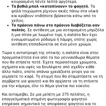
κουρασμένη πέντε λεπτά αργότερα.
Τα βαθιά μπολ «καταπίνουν» το φαγητό.
Τα
ψηλά τοιχώματα ρίχνουν σκιές πάνω στα υλικά
και κρύβουν οτιδήποτε βρίσκεται κάτω από το
χείλος.
Το πράσινο πάνω στο πράσινο διαβάζεται σαν
πολτός.
Σε αντίθεση με μια σοταρισμένη μπριζόλα
ή μια πίτσα με λιωμένο τυρί, η σαλάτα δεν έχει
ενσωματωμένο ρόδισμα ή λάμψη, οπότε χωρίς
αντίθεση επιπεδώνεται σε ένα μόνο χρώμα.
Τώρα η αντιστροφή της οπτικής: η σαλάτα είναι στην
πραγματικότητα ένα από τα πιο
γενναιόδωρα
θέματα
που θα στήσετε ποτέ. Έχετε περισσότερα χρώματα,
σχήματα και υφές να δουλέψετε από σχεδόν κάθε
άλλο πιάτο, οπότε σπάνια χρειάζεστε props για να
γεμίσετε το καρέ. Τη στιγμή που θα σταματήσετε να τη
σερβίρετε για φαγητό και θα αρχίσετε να τη στήνετε
για την κάμερα, όλο το θέμα γίνεται πιο εύκολο.
Και ανταμείβει. Σε μια μελέτη με 275 πελάτες, η
επαγγελματικά στημένη φωτογραφία φαγητού
επηρέασε σημαντικά τις αποφάσεις φαγητού και το