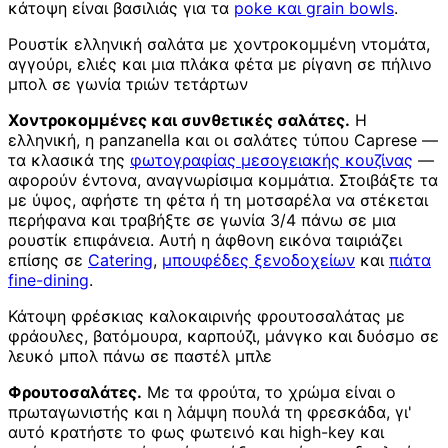
κάτοψη είναι βασιλιάς για τα
poke και grain bowls
.
Ρουστίκ ελληνική σαλάτα με χοντροκομμένη ντομάτα,
αγγούρι, ελιές και μια πλάκα φέτα με ρίγανη σε πήλινο
μπολ σε γωνία τριών τετάρτων
Χοντροκομμένες και συνθετικές σαλάτες.
Η
ελληνική, η panzanella και οι σαλάτες τύπου Caprese —
τα κλασικά της
φωτογραφίας μεσογειακής κουζίνας
—
αφορούν έντονα, αναγνωρίσιμα κομμάτια. Στοιβάξτε τα
με ύψος, αφήστε τη φέτα ή τη μοτσαρέλα να στέκεται
περήφανα και τραβήξτε σε γωνία 3/4 πάνω σε μια
ρουστίκ επιφάνεια. Αυτή η άφθονη εικόνα ταιριάζει
επίσης σε
Catering
,
μπουφέδες ξενοδοχείων
και
πιάτα
fine-dining
.
Κάτοψη φρέσκιας καλοκαιρινής φρουτοσαλάτας με
φράουλες, βατόμουρα, καρπούζι, μάνγκο και δυόσμο σε
λευκό μπολ πάνω σε παστέλ μπλε
Φρουτοσαλάτες.
Με τα φρούτα, το χρώμα είναι ο
πρωταγωνιστής και η λάμψη πουλά τη φρεσκάδα, γι'
αυτό κρατήστε το φως φωτεινό και high-key και