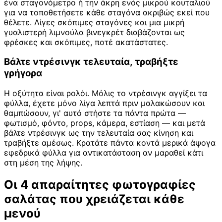
ένα σταγονόμετρο ή την άκρη ενός μικρού κουταλιού
για να τοποθετήσετε κάθε σταγόνα ακριβώς εκεί που
θέλετε. Λίγες σκόπιμες σταγόνες και μια μικρή
γυαλιστερή λιμνούλα βινεγκρέτ διαβάζονται ως
φρέσκες και σκόπιμες, ποτέ ακατάστατες.
Βάλτε ντρέσινγκ τελευταία, τραβήξτε
γρήγορα
Η οξύτητα είναι ρολόι. Μόλις το ντρέσινγκ αγγίξει τα
φύλλα, έχετε μόνο λίγα λεπτά πριν μαλακώσουν και
θαμπώσουν, γι' αυτό στήστε τα πάντα πρώτα —
φωτισμό, φόντο, props, κάμερα, εστίαση — και μετά
βάλτε ντρέσινγκ ως την τελευταία σας κίνηση και
τραβήξτε αμέσως. Κρατάτε πάντα κοντά μερικά άψογα
εφεδρικά φύλλα για αντικατάσταση αν μαραθεί κάτι
στη μέση της λήψης.
Οι 4 απαραίτητες φωτογραφίες
σαλάτας που χρειάζεται κάθε
μενού