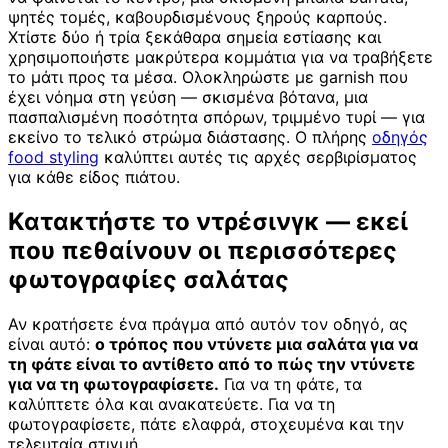
ψητές τομές, καβουρδισμένους ξηρούς καρπούς.
Χτίστε δύο ή τρία ξεκάθαρα σημεία εστίασης και
χρησιμοποιήστε μακρύτερα κομμάτια για να τραβήξετε
το μάτι προς τα μέσα. Ολοκληρώστε με garnish που
έχει νόημα στη γεύση — σκισμένα βότανα, μια
πασπαλισμένη ποσότητα σπόρων, τριμμένο τυρί — για
εκείνο το τελικό στρώμα διάστασης. Ο πλήρης
οδηγός
food styling
καλύπτει αυτές τις αρχές σερβιρίσματος
για κάθε είδος πιάτου.
Κατακτήστε το ντρέσινγκ — εκεί
που πεθαίνουν οι περισσότερες
φωτογραφίες σαλάτας
Αν κρατήσετε ένα πράγμα από αυτόν τον οδηγό, ας
είναι αυτό:
ο τρόπος που ντύνετε μια σαλάτα για να
τη φάτε είναι το αντίθετο από το πώς την ντύνετε
για να τη φωτογραφίσετε.
Για να τη φάτε, τα
καλύπτετε όλα και ανακατεύετε. Για να τη
φωτογραφίσετε, πάτε ελαφρά, στοχευμένα και την
τελευταία στιγμή.