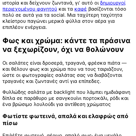
ιστορία και δείχνουν ζωντανά, γι' αυτό οι
δημιουργοί
περιεχομένου φαγητού
και τα
καφέ
βασίζονται τόσο
πολύ σε αυτά για τα social. Μια ταχύτερη ταχύτητα
κλείστρου παγώνει μερικά φύλλα στον αέρα για
επιπλέον ενέργεια.
Φως και χρώμα: κάντε τα πράσινα
να ξεχωρίζουν, όχι να θολώνουν
Οι σαλάτες είναι δροσερά, τραγανά, φρέσκα πιάτα —
και θέλουν φως και χρώμα που να τους ταιριάζουν,
ώστε οι φωτογραφίες σαλάτας σας να διαβάζονται
τραγανές και ζωντανές αντί για επίπεδες.
Φυλλώδης σαλάτα με backlight που λάμπει ημιδιάφανη
δίπλα σε παράθυρο με σανγκουίνι πορτοκάλι, ρόδι και
ένα βρώσιμο λουλούδι για αντίθεση χρώματος
Φωτίστε φωτεινά, απαλά και ελαφρώς από
πίσω
Επιλέξτε φωτεινό, αέρινο, απαλό φως· ένα μεγάλο