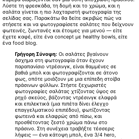
Λύστε τη φρεσκάδα, τη δομή και το χρώμα, και η
σαλάτα γίνεται η πιο λαχταριστή φωτογραφία της
σελίδας σας. Παρακάτω θα δείτε ακριβώς πώς να
στήσετε και να φωτογραφίσετε σαλάτες που δείχνουν
φωτεινές, ζωντανές και έτοιμες για μενού — είτε
έχετε καφέ, είτε ένα concept με healthy bowls, είτε
ένα food blog.
Γρήγορη Σύνοψη:
Οι σαλάτες βγαίνουν
άσχημα στη φωτογραφία όταν έχουν
παραπανίσιο ντρέσινγκ, είναι θαμμένες σε
βαθιά μπολ και φωτογραφίζονται σε άτονο
φως, οπότε μοιάζουν με μια επίπεδη στοίβα
πράσινων φύλλων. Στήστε ξεχωριστές
φωτογραφίες σαλάτας χτίζοντας ύψος σε
ρηχό σκεύος, βάζοντας ντρέσινγκ ελαφρά
και επιλεκτικά (μια πιπέτα δίνει έλεγχο
επαγγελματικού επιπέδου), φωτίζοντας
φωτεινά και ελαφρώς από πίσω, και
προσθέτοντας ζεστό χρώμα πάνω στο
πράσινο. Στη συνέχεια τραβήξτε τέσσερις
λήψεις — ένα κάτοψη μπολ, ένα 3/4 hero,