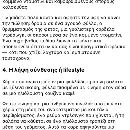
κομμένο ντοματίνι και καβουρδισμένους σπόρους
κολοκύθας
Πλησιάστε πολύ κοντά και αφήστε την υφή να κάνει
την πώληση: δροσιά σε ένα σγουρό φύλλο, ο
θρυμματισμός της φέτας, μια γυαλιστερή κορδέλα
ντρέσινγκ, οι σπόροι μέσα σε ένα κομμένο ντοματίνι.
Ένα ρηχό βάθος πεδίου λιώνει το φόντο και
αποδεικνύει ότι τα υλικά σας είναι πραγματικά φρέσκα
— κάτι που χτίζει λαχτάρα και εμπιστοσύνη
ταυτόχρονα.
4. Η λήψη σύνθεσης ή lifestyle
Χέρια που ανακατεύουν μια φυλλώδη πράσινη σαλάτα
με ξύλινα σκεύη, φύλλα πιασμένα σε κίνηση στον αέρα
σε μια ηλιόλουστη κουζίνα καφέ
Φέρτε κίνηση και μια ανθρώπινη πινελιά: αποτυπώστε
χέρια στη μέση του ανακατέματος με κουτάλια
σερβιρίσματος, ένα ρεύμα ντρέσινγκ που χύνεται, ή τη
σαλάτα να κάθεται σε ένα ηλιόλουστο τραπέζι στη
μέση του γεύματος. Αυτά τα καρέ αφηγούνται μια