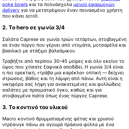
poke bowls
και τα πολυάσχολα
μενού εφαρμογών
delivery
για να μετατρέψουν έναν πεινασμένο χρήστη
που κάνει scroll.
2. Το hero σε γωνία 3/4
Σαλάτα Caprese σε γωνία τριών τετάρτων, στοιβαγμένη
σε έναν πύργο που γέρνει από ντομάτα, μοτσαρέλα και
βασιλικό με στάξιμο βαλσάμικου
Τραβήξτε από περίπου 30–45 μοίρες και όλο εκείνο το
ύψος που χτίσατε ξαφνικά αποδίδει. Η γωνία 3/4 είναι
η πιο ορεκτική, «τράβα μια καρέκλα» οπτική — δείχνει
στρώσεις, βάθος και τη λάμψη από πάνω. Αυτή είναι η
νικηφόρα σας λήψη για ανακατεμένες και φυλλώδεις
σαλάτες με πραγματικό όγκο, καθώς και για
στοιβαγμένα πιάτα όπως ένας πύργος Caprese.
3. Το κοντινό του υλικού
Macro κοντινό θρυμματισμένης φέτας και χρυσού
ντρέσινγκ πάνω σε σγουρά πράσινα φύλλα με ένα