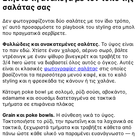
σαλάτας σας
Δεν φωτογραφίζονται δύο σαλάτες με τον ίδιο τρόπο,
γι' αυτό προσαρμόστε το playbook του styling στα μπολ
που πραγματικά σερβίρετε.
Φυλλώδεις και ανακατεμένες σαλάτες.
Το ύψος είναι
το παν εδώ. Χτίστε έναν χαλαρό, αέρινο σωρό, βάλτε
ντρέσινγκ με έναν ψίθυρο βινεγκρέτ και τραβήξτε το
3/4 hero ώστε να διαβαστεί όλος αυτός ο όγκος. Αυτές
είναι οι κλασικές
φωτογραφίες σαλάτας
στις οποίες
βασίζονται τα περισσότερα μενού καφέ, και το καλό
styling και η φρεσκάδα τις κάνουν ή τις χαλάνε.
Κάτοψη poke bowl με σολομό, ρύζι σούσι, αβοκάντο,
edamame και σουσάμι διατεταγμένα σε τακτικά
τμήματα σε επιφάνεια πλάκας
Grain και poke bowls.
Η σύνθεση νικά το ύψος.
Τακτοποιήστε το ρύζι, την πρωτεΐνη και τα λαχανικά σε
τακτικά, ξεχωριστά τμήματα και τραβήξτε κάθετα από
πάνω ώστε κάθε υλικό να παραμένει ευανάγνωστο — η