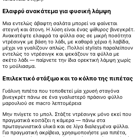
Ελαφρύ ανακάτεμα για φυσική λάμψη
Μια εντελώς άβαφτη σαλάτα μπορεί να φαίνεται
στεγνή και άτονη. Η λύση είναι ένας
ψίθυρος
βινεγκρέτ.
Ανακατέψτε ελαφρά τα φύλλα σας σε μικρή ποσότητα
ντρέσινγκ με βάση το λάδι, με καθαρά χέρια ή λαβίδα,
μέχρι να γυαλίζουν απλώς. Πολλοί stylists παραλείπουν
εντελώς το ντρέσινγκ και ψεκάζουν τα φύλλα με
σκέτο λάδι — παίρνετε την ίδια ορεκτική λάμψη χωρίς
το μούλιασμα.
Επιλεκτικό στάξιμο και το κόλπο της πιπέτας
Γυάλινη πιπέτα που τοποθετεί μία χρυσή σταγόνα
βινεγκρέτ πάνω σε ένα γυαλιστερό πράσινο φύλλο
μαρουλιού σε macro λεπτομέρεια
Μην πνίγετε το μπολ. Στάξτε ντρέσινγκ μόνο εκεί που
πραγματικά κοιτάζει η κάμερα — πάνω στα
πρωταγωνιστικά υλικά και σε λίγα διαλεγμένα φύλλα.
Για πραγματική ακρίβεια, χρησιμοποιήστε μια πιπέτα,