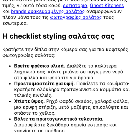
τιμής, γι' αυτό τόσα καφέ,
εστιατόρια
,
Ghost Kitchens
και
brands συσκευασμένης σαλάτας
αναμορφώνουν
πλέον μόνα τους τις
φωτογραφίες σαλάτας
τους
εσωτερικά.
Η checklist styling σαλάτας σας
Κρατήστε την δίπλα στην κάμερά σας για πιο κοφτερές
φωτογραφίες σαλάτας:
Βρείτε φρέσκα υλικά.
Διαλέξτε τα καλύτερα
λαχανικά σας, κάντε μπάνιο σε παγωμένο νερό
στα φύλλα και ψεκάστε για δροσιά.
Προετοιμαστείτε για υφή.
Ποικίλετε τα κοψίματα·
κρατήστε ολόκληρα πρωταγωνιστικά κομμάτια και
τελικές πινελιές.
Χτίστε ύψος.
Ρηχό φαρδύ σκεύος, χαλαρά φύλλα,
μια κρυφή στήριξη, μετά μαζέψτε, επικαλύψτε και
σπάστε το χείλος.
Βάλτε τα πρωταγωνιστικά τελευταία.
Διαμορφώστε ξεκάθαρα σημεία εστίασης και
γαρνίρετε με πρόθεση.