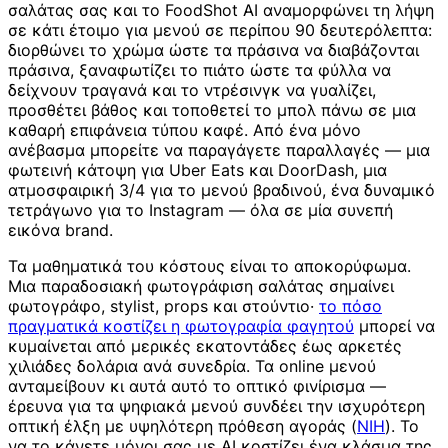
σαλάτας σας και το FoodShot AI αναμορφώνει τη λήψη
σε κάτι έτοιμο για μενού σε περίπου 90 δευτερόλεπτα:
διορθώνει το χρώμα ώστε τα πράσινα να διαβάζονται
πράσινα, ξαναφωτίζει το πιάτο ώστε τα φύλλα να
δείχνουν τραγανά και το ντρέσινγκ να γυαλίζει,
προσθέτει βάθος και τοποθετεί το μπολ πάνω σε μια
καθαρή επιφάνεια τύπου καφέ. Από ένα μόνο
ανέβασμα μπορείτε να παραγάγετε παραλλαγές — μια
φωτεινή κάτοψη για Uber Eats και DoorDash, μια
ατμοσφαιρική 3/4 για το μενού βραδινού, ένα δυναμικό
τετράγωνο για το Instagram — όλα σε μία συνεπή
εικόνα brand.
Τα μαθηματικά του κόστους είναι το αποκορύφωμα.
Μια παραδοσιακή φωτογράφιση σαλάτας σημαίνει
φωτογράφο, stylist, props και στούντιο·
το πόσο
πραγματικά κοστίζει η φωτογραφία φαγητού
μπορεί να
κυμαίνεται από μερικές εκατοντάδες έως αρκετές
χιλιάδες δολάρια ανά συνεδρία. Τα online μενού
ανταμείβουν κι αυτά αυτό το οπτικό φινίρισμα —
έρευνα για τα ψηφιακά μενού συνδέει την ισχυρότερη
οπτική έλξη με υψηλότερη πρόθεση αγοράς (
NIH
). Το
να το κάνετε μόνοι σας με AI κοστίζει ένα κλάσμα της