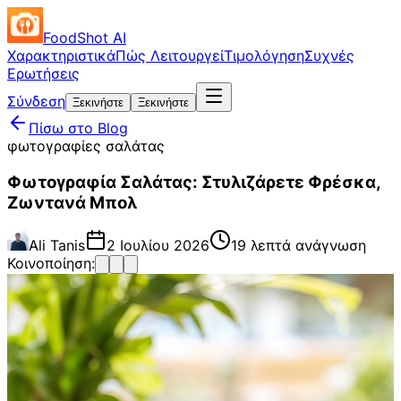
FoodShot AI
Χαρακτηριστικά
Πώς Λειτουργεί
Τιμολόγηση
Συχνές
Ερωτήσεις
Σύνδεση
Ξεκινήστε
Ξεκινήστε
Πίσω στο Blog
φωτογραφίες σαλάτας
Φωτογραφία Σαλάτας: Στυλιζάρετε Φρέσκα,
Ζωντανά Μπολ
Ali Tanis
2 Ιουλίου 2026
19 λεπτά ανάγνωση
Κοινοποίηση: