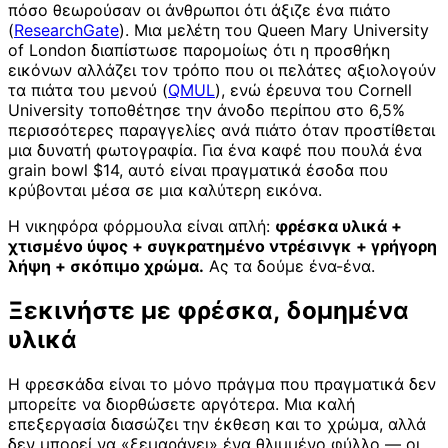
πόσο θεωρούσαν οι άνθρωποι ότι άξιζε ένα πιάτο
(
ResearchGate
). Μια μελέτη του Queen Mary University
of London διαπίστωσε παρομοίως ότι η προσθήκη
εικόνων αλλάζει τον τρόπο που οι πελάτες αξιολογούν
τα πιάτα του μενού (
QMUL
), ενώ έρευνα του Cornell
University τοποθέτησε την άνοδο περίπου στο 6,5%
περισσότερες παραγγελίες ανά πιάτο όταν προστίθεται
μια δυνατή φωτογραφία. Για ένα καφέ που πουλά ένα
grain bowl $14, αυτό είναι πραγματικά έσοδα που
κρύβονται μέσα σε μια καλύτερη εικόνα.
Η νικηφόρα φόρμουλα είναι απλή:
φρέσκα υλικά +
χτισμένο ύψος + συγκρατημένο ντρέσινγκ + γρήγορη
λήψη + σκόπιμο χρώμα.
Ας τα δούμε ένα-ένα.
Ξεκινήστε με φρέσκα, δομημένα
υλικά
Η φρεσκάδα είναι το μόνο πράγμα που πραγματικά δεν
μπορείτε να διορθώσετε αργότερα. Μια καλή
επεξεργασία διασώζει την έκθεση και το χρώμα, αλλά
δεν μπορεί να «ξεμαράνει» ένα θλιμμένο φύλλο — οι