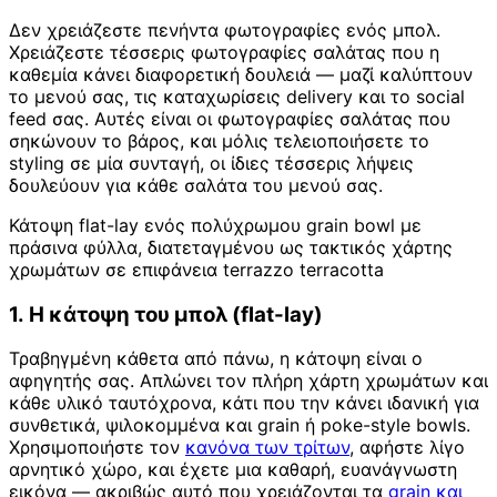
Δεν χρειάζεστε πενήντα φωτογραφίες ενός μπολ.
Χρειάζεστε τέσσερις φωτογραφίες σαλάτας που η
καθεμία κάνει διαφορετική δουλειά — μαζί καλύπτουν
το μενού σας, τις καταχωρίσεις delivery και το social
feed σας. Αυτές είναι οι φωτογραφίες σαλάτας που
σηκώνουν το βάρος, και μόλις τελειοποιήσετε το
styling σε μία συνταγή, οι ίδιες τέσσερις λήψεις
δουλεύουν για κάθε σαλάτα του μενού σας.
Κάτοψη flat-lay ενός πολύχρωμου grain bowl με
πράσινα φύλλα, διατεταγμένου ως τακτικός χάρτης
χρωμάτων σε επιφάνεια terrazzo terracotta
1. Η κάτοψη του μπολ (flat-lay)
Τραβηγμένη κάθετα από πάνω, η κάτοψη είναι ο
αφηγητής σας. Απλώνει τον πλήρη χάρτη χρωμάτων και
κάθε υλικό ταυτόχρονα, κάτι που την κάνει ιδανική για
συνθετικά, ψιλοκομμένα και grain ή poke-style bowls.
Χρησιμοποιήστε τον
κανόνα των τρίτων
, αφήστε λίγο
αρνητικό χώρο, και έχετε μια καθαρή, ευανάγνωστη
εικόνα — ακριβώς αυτό που χρειάζονται τα
grain και