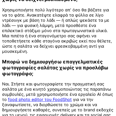
Χρησιμοποιήστε πολύ λιγότερο απ' όσο θα βάζατε για
να το φάτε. Ανακατέψτε ελαφρά τα φύλλα σε λίγο
ντρέσινγκ με βάση το λάδι — ή απλώς ψεκάστε τα με
λάδι — για φυσική λάμψη, μετά προσθέστε ένα
επιλεκτικό στάξιμο μόνο στα πρωταγωνιστικά υλικά.
Μια πιπέτα ή ένα σταγονόμετρο σας αφήνει να
τοποθετήσετε κάθε σταγόνα ακριβώς εκεί που θέλετε,
ώστε η σαλάτα να δείχνει φρεσκοβαμμένη αντί για
μουσκεμένη.
Μπορώ να δημιουργήσω επαγγελματικές
φωτογραφίες σαλάτας χωρίς να προσλάβω
φωτογράφο;
Ναι. Στήστε και φωτογραφίστε την πραγματική σας
σαλάτα με ένα κινητό χρησιμοποιώντας τις παραπάνω
συμβουλές, μετά χρησιμοποιήστε ένα εργαλείο AI όπως
το
food photo editor του FoodShot
για να την
ξαναφωτίσετε, να διορθώσετε το χρώμα και να
δημιουργήσετε καθαρές, συνεπείς με το brand εκδοχές
για το μενού, τις εφαρμογές delivery και τα social σας