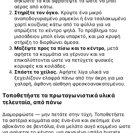
σηκώστε τα και αφρατέψτε τα ώστε να μπει
αέρας από κάτω.
Στηρίξτε τον όγκο.
Κρύψτε ένα μικρό
αναποδογυρισμένο ραμεκίνι ή ένα τσαλακωμένο
χαρτί κουζίνας κάτω από τα φύλλα για να
σπρώξετε το κέντρο ψηλά. Το πρόβλημα του
μισοάδειου μπολ είναι υπαρκτό, και μια κρυφή
στήριξη το διορθώνει άμεσα.
Μαζέψτε προς τα πίσω και το κέντρο,
μετά
αφήστε τα κομμάτια να γέρνουν και να
επικαλύπτονται ώστε να πετύχετε φυσικές
κορυφές και κοιλάδες.
Σπάστε το χείλος.
Αφήστε λίγα υλικά να
ξεχειλίζουν ελαφρά πάνω από την άκρη για μια
χαλαρή, άφθονη αίσθηση φρεσκοανακατεμένου.
Τοποθετήστε τα πρωταγωνιστικά υλικά
τελευταία, από πάνω
Διαμορφώστε — μην πετάτε στην τύχη. Τοποθετήστε
τα αστέρια κομμάτια σας ένα-ένα και σκόπιμα: ένα
αβοκάντο σε βεντάλια, ένα μελάτο αυγό κομμένο ώστε
να φαίνεται το κέντρο, μια σκισμένη μπάλα burrata,