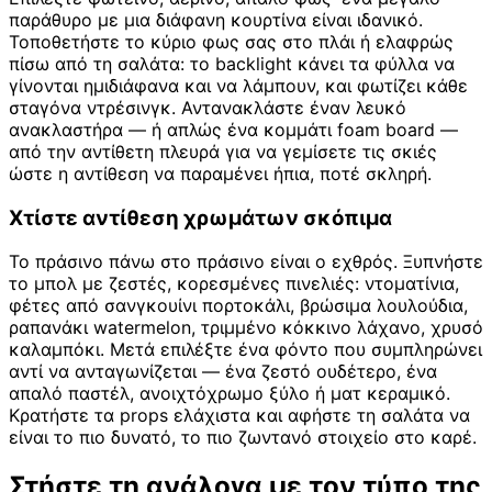
παράθυρο με μια διάφανη κουρτίνα είναι ιδανικό.
Τοποθετήστε το κύριο φως σας στο πλάι ή ελαφρώς
πίσω από τη σαλάτα: το backlight κάνει τα φύλλα να
γίνονται ημιδιάφανα και να λάμπουν, και φωτίζει κάθε
σταγόνα ντρέσινγκ. Αντανακλάστε έναν λευκό
ανακλαστήρα — ή απλώς ένα κομμάτι foam board —
από την αντίθετη πλευρά για να γεμίσετε τις σκιές
ώστε η αντίθεση να παραμένει ήπια, ποτέ σκληρή.
Χτίστε αντίθεση χρωμάτων σκόπιμα
Το πράσινο πάνω στο πράσινο είναι ο εχθρός. Ξυπνήστε
το μπολ με ζεστές, κορεσμένες πινελιές: ντοματίνια,
φέτες από σανγκουίνι πορτοκάλι, βρώσιμα λουλούδια,
ραπανάκι watermelon, τριμμένο κόκκινο λάχανο, χρυσό
καλαμπόκι. Μετά επιλέξτε ένα φόντο που συμπληρώνει
αντί να ανταγωνίζεται — ένα ζεστό ουδέτερο, ένα
απαλό παστέλ, ανοιχτόχρωμο ξύλο ή ματ κεραμικό.
Κρατήστε τα props ελάχιστα και αφήστε τη σαλάτα να
είναι το πιο δυνατό, το πιο ζωντανό στοιχείο στο καρέ.
Στήστε τη ανάλογα με τον τύπο της