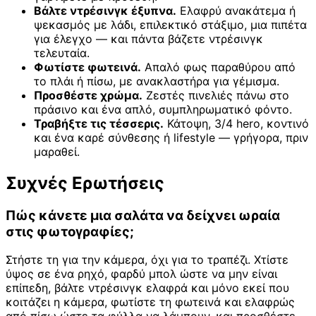
Βάλτε ντρέσινγκ έξυπνα.
Ελαφρύ ανακάτεμα ή
ψεκασμός με λάδι, επιλεκτικό στάξιμο, μια πιπέτα
για έλεγχο — και πάντα βάζετε ντρέσινγκ
τελευταία.
Φωτίστε φωτεινά.
Απαλό φως παραθύρου από
το πλάι ή πίσω, με ανακλαστήρα για γέμισμα.
Προσθέστε χρώμα.
Ζεστές πινελιές πάνω στο
πράσινο και ένα απλό, συμπληρωματικό φόντο.
Τραβήξτε τις τέσσερις.
Κάτοψη, 3/4 hero, κοντινό
και ένα καρέ σύνθεσης ή lifestyle — γρήγορα, πριν
μαραθεί.
Συχνές Ερωτήσεις
Πώς κάνετε μια σαλάτα να δείχνει ωραία
στις φωτογραφίες;
Στήστε τη για την κάμερα, όχι για το τραπέζι. Χτίστε
ύψος σε ένα ρηχό, φαρδύ μπολ ώστε να μην είναι
επίπεδη, βάλτε ντρέσινγκ ελαφρά και μόνο εκεί που
κοιτάζει η κάμερα, φωτίστε τη φωτεινά και ελαφρώς