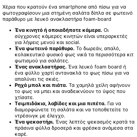
Χέρια που κρατούν ένα smartphone από πίσω για να
φωτογραφίσουν μια στημένη σαλάτα δίπλα σε φωτεινό
παράθυρο με λευκό ανακλαστήρα foam-board
Ένα κινητό ή οποιαδήποτε κάμερα.
Οι
σύγχρονες κάμερες κινητών είναι υπεραρκετές
για λήψεις μενού και social.
Ένα φωτεινό παράθυρο.
Το δωρεάν, απαλό,
κολακευτικό φυσικό φως νικά τα περισσότερα κιτ
φωτισμού για σαλάτες.
Ένας ανακλαστήρας.
Ένα λευκό foam board ή
ένα φύλλο χαρτί αντανακλά το φως πίσω για να
απαλύνει τις σκιές.
Ρηχά μπολ και πιάτα.
Τα χαμηλά χείλη αφήνουν
το φως να μπει και αναδεικνύουν το ύψος που
χτίσατε.
Τσιμπιδάκια, λαβίδες και μια πιπέτα.
Για να
διαμορφώνετε τη σαλάτα και να τοποθετείτε το
ντρέσινγκ με έλεγχο.
Ένα ψεκαστήρι.
Ένας λεπτός ψεκασμός κρατά τα
πράσινα φύλλα δροσερά και φρέσκα ανάμεσα στα
καρέ.