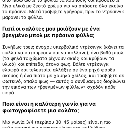
από πίσω ώστε τα φύλλα να λάμπουν, και προσθέστε
λίγα υλικά με ζεστό χρώμα για να σπάσετε όλο εκείνο
το πράσινο. Μετά τραβήξτε γρήγορα, πριν το ντρέσινγκ
μαράνει τα φύλλα.
Γιατί οι σαλάτες μου μοιάζουν με ένα
βρεγμένο μπολ με πράσινα φύλλα;
Συνήθως τρεις ένοχοι: υπερβολικό ντρέσινγκ (κάνει τα
φύλλα να καταρρέουν και να κολλάνε), ένα βαθύ μπολ
(τα ψηλά τοιχώματα ρίχνουν σκιές και κρύβουν τα
υλικά) και επίπεδο, άτονο φως. Βάλτε ντρέσινγκ
ελαφρά και τελευταία, αλλάξτε σε ένα ρηχό φαρδύ
σκεύος ή ένα πιάτο με χαμηλό χείλος, και τραβήξτε σε
φωτεινό, απαλό φως — αυτός ο συνδυασμός διορθώνει
την εικόνα των «βρεγμένων φύλλων» σχεδόν κάθε
φορά.
Ποια είναι η καλύτερη γωνία για να
φωτογραφίσετε μια σαλάτα;
Μια γωνία 3/4 (περίπου 30–45 μοίρες) είναι η πιο
κολακευτική για ανακατεμένες και φυλλώδεις