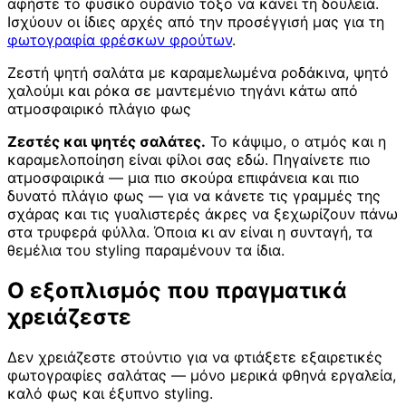
αφήστε το φυσικό ουράνιο τόξο να κάνει τη δουλειά.
Ισχύουν οι ίδιες αρχές από την προσέγγισή μας για τη
φωτογραφία φρέσκων φρούτων
.
Ζεστή ψητή σαλάτα με καραμελωμένα ροδάκινα, ψητό
χαλούμι και ρόκα σε μαντεμένιο τηγάνι κάτω από
ατμοσφαιρικό πλάγιο φως
Ζεστές και ψητές σαλάτες.
Το κάψιμο, ο ατμός και η
καραμελοποίηση είναι φίλοι σας εδώ. Πηγαίνετε πιο
ατμοσφαιρικά — μια πιο σκούρα επιφάνεια και πιο
δυνατό πλάγιο φως — για να κάνετε τις γραμμές της
σχάρας και τις γυαλιστερές άκρες να ξεχωρίζουν πάνω
στα τρυφερά φύλλα. Όποια κι αν είναι η συνταγή, τα
θεμέλια του styling παραμένουν τα ίδια.
Ο εξοπλισμός που πραγματικά
χρειάζεστε
Δεν χρειάζεστε στούντιο για να φτιάξετε εξαιρετικές
φωτογραφίες σαλάτας — μόνο μερικά φθηνά εργαλεία,
καλό φως και έξυπνο styling.