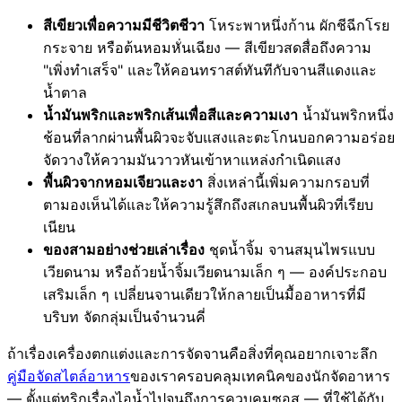
สีเขียวเพื่อความมีชีวิตชีวา
โหระพาหนึ่งก้าน ผักชีฉีกโรย
กระจาย หรือต้นหอมหั่นเฉียง — สีเขียวสดสื่อถึงความ
"เพิ่งทำเสร็จ" และให้คอนทราสต์ทันทีกับจานสีแดงและ
น้ำตาล
น้ำมันพริกและพริกเส้นเพื่อสีและความเงา
น้ำมันพริกหนึ่ง
ช้อนที่ลากผ่านพื้นผิวจะจับแสงและตะโกนบอกความอร่อย
จัดวางให้ความมันวาวหันเข้าหาแหล่งกำเนิดแสง
พื้นผิวจากหอมเจียวและงา
สิ่งเหล่านี้เพิ่มความกรอบที่
ตามองเห็นได้และให้ความรู้สึกถึงสเกลบนพื้นผิวที่เรียบ
เนียน
ของสามอย่างช่วยเล่าเรื่อง
ชุดน้ำจิ้ม จานสมุนไพรแบบ
เวียดนาม หรือถ้วยน้ำจิ้มเวียดนามเล็ก ๆ — องค์ประกอบ
เสริมเล็ก ๆ เปลี่ยนจานเดียวให้กลายเป็นมื้ออาหารที่มี
บริบท จัดกลุ่มเป็นจำนวนคี่
ถ้าเรื่องเครื่องตกแต่งและการจัดจานคือสิ่งที่คุณอยากเจาะลึก
คู่มือจัดสไตล์อาหาร
ของเราครอบคลุมเทคนิคของนักจัดอาหาร
— ตั้งแต่ทริกเรื่องไอน้ำไปจนถึงการควบคุมซอส — ที่ใช้ได้กับ