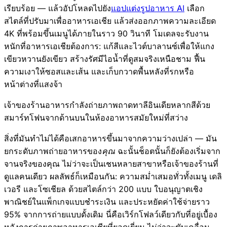
เรียบร้อย — แล้วอัปโหลดไปยัง
แอปแต่งรูปอาหาร AI
เลือก
สไตล์ที่ปรับมาเพื่ออาหารเอเชีย แล้วส่งออกภาพความละเอียด
4K ที่พร้อมขึ้นเมนูได้ภายในราว 90 วินาที โมเดลจะรับงาน
หนักที่อาหารเอเชียต้องการ: แก้สีและไวต์บาลานซ์เพื่อให้แกง
เขียวหวานยังเขียว สร้างรัศมีไอน้ำที่ดูสมจริงเหนือชาม ฟื้น
ความเงาให้ซอสและเส้น และเก็บกวาดพื้นหลังที่รกหรือ
หน้าต่างที่แสงจ้า
เจ้าของร้านอาหารกำลังถ่ายภาพถาดทาลีอินเดียหลากสีด้วย
สมาร์ทโฟนจากด้านบนในห้องอาหารสมัยใหม่ที่สว่าง
สิ่งที่มันทำไม่ได้คือเสกอาหารขึ้นมาจากความว่างเปล่า — มัน
ยกระดับภาพถ่ายอาหารของ
คุณ
ฉะนั้นช็อตนั้นก็ยังต้องเริ่มจาก
จานจริงของคุณ ไม่ว่าจะเป็นเชนหลายสาขาหรือเจ้าของร้านที่
ดูแลคนเดียว ผลลัพธ์ก็เหมือนกัน: ความสม่ำเสมอทั่วทั้งเมนู เดลิ
เวอรี และโซเชียล ด้วยสไตล์กว่า 200 แบบ ใบอนุญาตเชิง
พาณิชย์ในแพ็กเกจแบบชำระเงิน และประหยัดค่าใช้จ่ายราว
95% จากการถ่ายแบบดั้งเดิม นี่คือเวิร์กโฟลว์เดียวกับที่อยู่เบื้อง
หลังการถ่ายภาพอาหารเอเชียที่ยอดเยี่ยม ไม่ว่าจะขับเคลื่อน