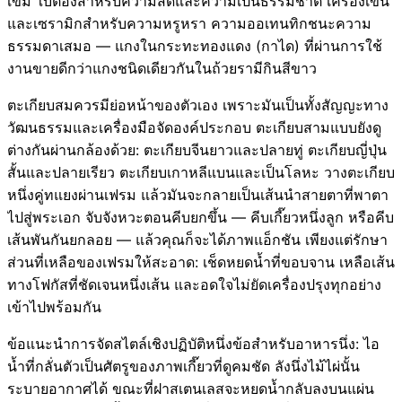
เข้ม ใบตองสำหรับความสดและความเป็นธรรมชาติ เครื่องเขิน
และเซรามิกสำหรับความหรูหรา ความออเทนทิกชนะความ
ธรรมดาเสมอ — แกงในกระทะทองแดง (กาได) ที่ผ่านการใช้
งานขายดีกว่าแกงชนิดเดียวกันในถ้วยรามีกินสีขาว
ตะเกียบสมควรมีย่อหน้าของตัวเอง เพราะมันเป็นทั้งสัญญะทาง
วัฒนธรรมและเครื่องมือจัดองค์ประกอบ ตะเกียบสามแบบยังดู
ต่างกันผ่านกล้องด้วย: ตะเกียบจีนยาวและปลายทู่ ตะเกียบญี่ปุ่น
สั้นและปลายเรียว ตะเกียบเกาหลีแบนและเป็นโลหะ วางตะเกียบ
หนึ่งคู่ทแยงผ่านเฟรม แล้วมันจะกลายเป็นเส้นนำสายตาที่พาตา
ไปสู่พระเอก จับจังหวะตอนคีบยกขึ้น — คีบเกี๊ยวหนึ่งลูก หรือคีบ
เส้นพันกันยกลอย — แล้วคุณก็จะได้ภาพแอ็กชัน เพียงแต่รักษา
ส่วนที่เหลือของเฟรมให้สะอาด: เช็ดหยดน้ำที่ขอบจาน เหลือเส้น
ทางโฟกัสที่ชัดเจนหนึ่งเส้น และอดใจไม่ยัดเครื่องปรุงทุกอย่าง
เข้าไปพร้อมกัน
ข้อแนะนำการจัดสไตล์เชิงปฏิบัติหนึ่งข้อสำหรับอาหารนึ่ง: ไอ
น้ำที่กลั่นตัวเป็นศัตรูของภาพเกี๊ยวที่ดูคมชัด ลังนึ่งไม้ไผ่นั้น
ระบายอากาศได้ ขณะที่ฝาสเตนเลสจะหยดน้ำกลับลงบนแผ่น