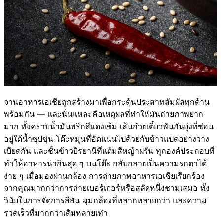
จานอาหารเอเชียถูกสร้างมาเพื่อกระตุ้นประสาทสัมผัสทุกด้าน
พร้อมกัน — และนั่นแหละคือเหตุผลที่ทำให้มันถ่ายภาพยาก
มาก ทั้งคราบน้ำมันพริกสีแดงเข้ม เส้นก๋วยเตี๋ยวพันกันยุ่งที่ซ่อน
อยู่ใต้น้ำซุปขุ่น โต๊ะหมุนที่อัดแน่นไปด้วยกับข้าวแปดอย่างวาง
เบียดกัน และชั้นข้าวบิรยานีที่แต้มสีหญ้าฝรั่น ทุกองค์ประกอบที่
ทำให้อาหารน่ากินสุด ๆ บนโต๊ะ กลับกลายเป็นความรกตาได้
ง่าย ๆ เมื่อมองผ่านกล้อง การถ่ายภาพอาหารเอเชียเรียกร้อง
จากคุณมากกว่าการถ่ายเบอร์เกอร์หรือสลัดหนึ่งชามเสมอ ทั้ง
วินัยในการจัดการสีสัน มุมกล้องที่หลากหลายกว่า และความ
รวดเร็วที่มากกว่าเดิมหลายเท่า