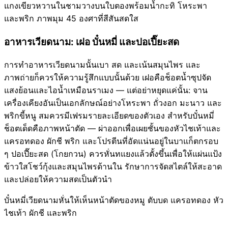
แกงเขียวหวานในชามวางบนใบตองพร้อมน้ำกะทิ โหระพา
และพริก ภาพมุม 45 องศาที่สีสันสดใส
อาหารเวียดนาม: เฝอ บั๋นหมี่ และปอเปี๊ยะสด
การทำอาหารเวียดนามนั้นเบา สด และเน้นสมุนไพร และ
ภาพถ่ายก็ควรให้ความรู้สึกแบบนั้นด้วย เฝอคือช็อตน้ำซุปจัด
แสงย้อนและไอน้ำเหมือนราเมง — แต่อย่าหยุดแค่นั้น: จาน
เครื่องเคียงอันเป็นเอกลักษณ์อย่างโหระพา ถั่วงอก มะนาว และ
พริกขี้หนู สมควรมีเฟรมรายละเอียดของตัวเอง สำหรับบั๋นหมี่
ช็อตเด็ดคือภาพหน้าตัด — ผ่าออกเพื่อเผยชั้นของหัวไชเท้าและ
แครอทดอง ผักชี พริก และโปรตีนที่อัดแน่นอยู่ในบาแก็ตกรอบ
ๆ ปอเปี๊ยะสด (โกยกวน) ควรหั่นทแยงแล้วตั้งขึ้นเพื่อให้แผ่นแป้ง
ข้าวใสโชว์กุ้งและสมุนไพรด้านใน รักษาการจัดสไตล์ให้สะอาด
และปล่อยให้ความสดเป็นตัวนำ
บั๋นหมี่เวียดนามหั่นให้เห็นหน้าตัดของหมู ตับบด แครอทดอง หัว
ไชเท้า ผักชี และพริก