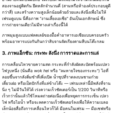
สองจานอยู่ติดกัน ยึดหลักจำนวนคี่ (สามหรือห้าองค์ประกอบดูดี
กว่าสี่) และสร้างความสูงเล็กน้อยด้วยถ้วยและลังนึ่งเพื่อไม่ให้
เฟรมดูแบน นี่คือภาพ "งานเลี้ยงเอเชีย" อันเป็นเอกลักษณ์ ซึ่ง
การถ่ายจานเดียวไม่มีทางเล่าเรื่องนี้ได้
ภาพมุมสูงแบบแฟลตเลย์ของมื้อค่ำอาหารเอเชียแบบครอบครัว
พร้อมอาหารแบ่งกันกินกว่าสิบจานจัดเรียงตามสีบนโต๊ะกลม
3. ภาพแอ็กชัน: กระทะ ลังนึ่ง การราดและการแล่
การเคลื่อนไหวขายความสด กระทะที่กำลังผัดสะบัดพร้อมเปลว
ไฟวูบหนึ่ง (นั่นคือ
wok hei
หรือ "ลมหายใจของกระทะ") ไอที่
ลอยขึ้นจากลังติ่มซำที่เพิ่งเปิด น้ำซุปที่ราดลงบนชามก๋วย
เตี๋ยวเฝอ หรือเป็ดปักกิ่งที่แล่ข้างโต๊ะ — เฟรมเหล่านี้มีพลังที่จาน
นิ่ง ๆ ไม่มีวันให้ได้ เร่งความเร็วชัตเตอร์เป็น 1/200 วินาทีหรือ
เร็วกว่านั้นแล้วใช้โหมดถ่ายต่อเนื่องเพื่อหยุดการกระเซ็น เปลว
ไฟ หรือไอน้ำ หรือจะลดความเร็วชัตเตอร์ลงเพื่อให้ความเบลอ
เล็กน้อยสื่อถึงการเคลื่อนไหวก็ได้ มือคนในเฟรม — มือเชฟหรือ