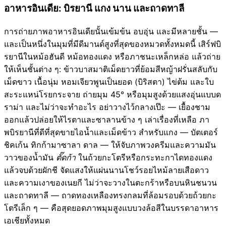
อาหารอินเดีย: บิรยานี แกง นาน และถาดทาลี
การถ่ายภาพอาหารอินเดียนั้นเข้มข้น อบอุ่น และมีหลายชั้น —
และเป็นหนึ่งในมุมที่มีดีมานด์สูงที่สุดของหมวดทั้งหมดนี้ เสิร์ฟบิ
รยานีในหม้อฮันดี หม้อทองแดง หรือภาชนะเหล็กหล่อ แล้วถ่าย
ให้เห็นชั้นต่าง ๆ: ข้าวบาสมาติเม็ดยาวที่ย้อมสีหญ้าฝรั่นสลับกับ
เม็ดขาว เนื้อนุ่ม หอมเจียวพูนเป็นยอด (บิริสตา) ไข่ต้ม และใบ
สะระแหน่โรยกระจาย ถ่ายมุม 45° หรือมุมสูงด้วยแสงอุ่นแบบด
ราม่า และไม่ว่าจะทำอะไร อย่าวางไว้กลางเป๊ะ — เยื้องชาม
ออกแล้วปล่อยให้ไรตาและซาลานข้าง ๆ เล่าเรื่องที่เหลือ ภา
พบิรยานีที่ดีที่สุดขายไอน้ำและเม็ดข้าว สำหรับแกง — บัตเตอร์
ชิคเก้น ทิกก้ามาซาลา ดาล — ให้จับภาพวงครีมและความมัน
วาวของน้ำมัน
ตั๊ดก้า
ในถ้วยกะโตรีหรือกระทะกาไดทองแดง
แล้วจบด้วยผักชี จัดแสงให้แผ่นนานโชว์รอยไหม้ลายเสือดาว
และความเงาของเนยกี ไม่ว่าจะวางในตะกร้าหรือบนหินชนวน
และถาดทาลี — ถาดทองเหลืองทรงกลมที่ล้อมรอบด้วยถ้วยกะ
โตรีเล็ก ๆ — คือสุดยอดภาพมุมสูงแบบวงล้อสีในบรรดาอาหาร
เอเชียทั้งหมด