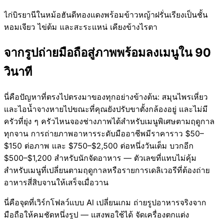
ไก่บิรยานีในหม้อฮันดีทองแดงพร้อมข้าวหญ้าฝรั่นเรียงเป็นชั้น
หอมเจียว ไข่ต้ม และสะระแหน่ เคียงข้างไรตา
จากรูปถ่ายมือถือสู่ภาพพร้อมลงเมนูใน 90
วินาที
นี่คือปัญหาที่ตรงไปตรงมาของทุกอย่างข้างต้น: สมุนไพรเหี่ยว
และไอน้ำจางหายไปขณะที่คุณยังปรับขาตั้งกล้องอยู่ และไม่มี
ครัวที่ยุ่ง ๆ ครัวไหนจองช่างภาพได้สำหรับเมนูพิเศษตามฤดูกาล
ทุกจาน การถ่ายภาพอาหารระดับมืออาชีพมีราคาราว $50–
$150 ต่อภาพ และ $750–$2,500 ต่อหนึ่งวันเต็ม บวกอีก
$500–$1,200 สำหรับนักจัดอาหาร — ตัวเลขที่แทบไม่คุ้ม
สำหรับเมนูที่เปลี่ยนตามฤดูกาลหรือรายการเดลิเวอรีที่ต้องถ่าย
อาหารสี่สิบจานให้เสร็จเมื่อวาน
นี่คือจุดที่เวิร์กโฟลว์แบบ AI เปลี่ยนเกม ถ่ายรูปอาหารจริงจาก
มือถือให้คมชัดหนึ่งรูป — แสงพอใช้ได้ จัดเครื่องตกแต่ง