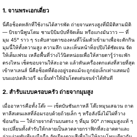
1. จานพระเอกเดี่ยว
นี่คือช็อตหลักที่ใช้งานได้สารพัด ถ่ายจานทรงสูงที่มีมิติสามมิติ
— บิรยานีพูนโดม ชามบิบิมบับที่จัดเต็ม หรือแกงมันวาว — ที่
มุม 45° ราว ๆ ระดับสายตาของคนที่โน้มตัวเข้ามาเพื่อจะตักกิน
มุมนี้ให้ทั้งความสูง ความลึก และเห็นหน้าท็อปปิงได้ชัดเจน จัด
ให้เต็มเฟรม เหลือพื้นที่ว่างไว้นิดหน่อยเพื่อให้สายตารู้ว่าจะพัก
ตรงไหน เช็ดขอบจานให้สะอาด แล้วหันเครื่องตกแต่งที่สวยที่สุด
เข้าหาเลนส์ นี่คือช็อตที่ต้องอยู่รอดแม้จะถูกย่อเล็กเท่าแสตมป์
บนแอปเดลิเวอรี ฉะนั้นทำให้มันโดดเด่นจนจำได้ทันที
2. สำรับแบบครอบครัว ถ่ายจากมุมสูง
เมื่ออาหารคือทั้ง
โต๊ะ
— เซ็ตบันชันเกาหลี โต๊ะหมุนเสฉวน ถาด
ทาลีสเตนเลสที่ล้อมรอบด้วยถ้วยเล็ก ๆ หรือลังนึ่งไม้ไผ่ที่วาง
ซ้อนกัน — ให้ถ่ายจากด้านบนตรง ๆ ที่มุม 90° ภาพมุมสูงแท้ ๆ
จะเปลี่ยนทั้งสำรับให้กลายเป็นลวดลายกราฟิกที่สะอาดตาและ
อ่านง่ายทันทีบนมือถือ จัดเรียงตามสีเพื่อไม่ให้จานโทนเดียวกัน