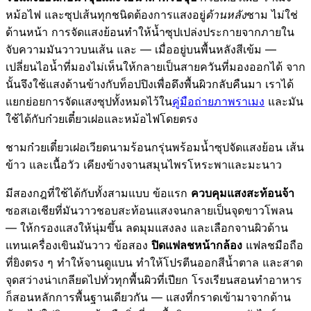
หม้อไฟ และซุปเส้นทุกชนิดต้องการแสงอยู่
ด้านหลัง
ชาม ไม่ใช่
ด้านหน้า การจัดแสงย้อนทำให้น้ำซุปเปล่งประกายจากภายใน
จับความมันวาวบนเส้น และ — เมื่ออยู่บนพื้นหลังสีเข้ม —
เปลี่ยนไอน้ำที่มองไม่เห็นให้กลายเป็นสายควันที่มองออกได้ จาก
นั้นจึงใช้แสงด้านข้างกับท็อปปิงเพื่อดึงพื้นผิวกลับคืนมา เราได้
แยกย่อยการจัดแสงซุปทั้งหมดไว้ใน
คู่มือถ่ายภาพราเมง
และมัน
ใช้ได้กับก๋วยเตี๋ยวเฝอและหม้อไฟโดยตรง
ชามก๋วยเตี๋ยวเฝอเวียดนามร้อนกรุ่นพร้อมน้ำซุปจัดแสงย้อน เส้น
ข้าว และเนื้อวัว เคียงข้างจานสมุนไพรโหระพาและมะนาว
มีสองกฎที่ใช้ได้กับทั้งสามแบบ ข้อแรก
ควบคุมแสงสะท้อนจ้า
ซอสเอเชียที่มันวาวชอบสะท้อนแสงจนกลายเป็นจุดขาวโพลน
— ให้กรองแสงให้นุ่มขึ้น ลดมุมแสงลง และเลือกจานผิวด้าน
แทนเครื่องเขินมันวาว ข้อสอง
ปิดแฟลชหน้ากล้อง
แฟลชมือถือ
ที่ยิงตรง ๆ ทำให้จานดูแบน ทำให้โปรตีนออกสีน้ำตาล และสาด
จุดสว่างน่าเกลียดไปทั่วทุกพื้นผิวที่เปียก โรงเรียนสอนทำอาหาร
ก็สอนหลักการพื้นฐานเดียวกัน — แสงที่กราดเข้ามาจากด้าน