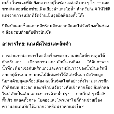
เคล้า ในขณะที่ผักยังคงวางอยู่ในช่องวงล้อสีรอบ ๆ ไข่ — และ
ชามหินดอลซ็อตช่วยเพิ่มเสียงฉ่าและไอน้ำ สำหรับกิมจิ ให้ใช้สี
แดงจากการหมักที่จัดจ้านเป็นจุดยึดสีของทั้งโต๊ะ
บิบิมบับดอลซ็อตเกาหลีพร้อมผักหลากสีและไข่จัดเรียงเป็นช่อง
ๆ ล้อมรอบด้วยกับข้าวบันชัน
อาหารไทย: แกง ผัดไทย และส้มตำ
การถ่ายภาพอาหารไทยคือเรื่องของความสดใสที่ควบคุมได้
สำหรับแกง — เขียวหวาน แดง มัสมั่น เหลือง — ให้จับภาพวง
น้ำที่กะทิมาเจอกับพริกแกงและความมันวาวของน้ำมันพริกที่
ลอยอยู่ด้านบน ชามบนไม้สีเข้มทำให้สีเด้งขึ้นมา ผัดไทยถูก
นิยามด้วยชุดเครื่องเคียง ฉะนั้นจัดสไตล์อย่างตั้งใจ: มะนาวซีก
ถั่วลิสงป่น ถั่วงอก และพริกป่นจัดวางหันเข้าหากล้อง ส้มตำสด
ใหม่ สับเป็นเส้น และเงาวาวด้วยน้ำปรุง — ถ่ายใกล้ ๆ เพื่อจับ
พื้นผิว ตลอดทั้งภาพ ใบตองและโหระพาไม่กี่ก้านช่วยเรื่อง
ความออเทนทิกได้มากกว่าพร็อพราคาแพงใด ๆ