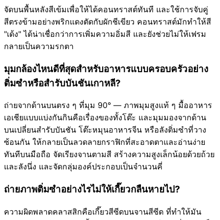
จัดบนพื้นหลังสีเข้มเพื่อให้ได้คอนทราสต์ทันที และใช้การจับคู่
สีตรงข้ามอย่างพริกแดงตัดกับผักชีเขียว คอนทราสต์มักทำให้สี
"เด้ง" ได้น่าเชื่อกว่าการเพิ่มความอิ่มสี และยังช่วยไม่ให้เฟรม
กลายเป็นความรกตา
มุมกล้องไหนดีที่สุดสำหรับอาหารแบบครอบครัวอย่าง
ติ่มซำหรือสำรับบันชันเกาหลี?
ถ่ายจากด้านบนตรง ๆ ที่มุม 90° — ภาพมุมสูงแท้ ๆ มื้ออาหาร
เอเชียแบบแบ่งกันกินคือเรื่องของทั้งโต๊ะ และมุมมองจากด้าน
บนเปลี่ยนสำรับบันชัน โต๊ะหมุนอาหารจีน หรือลังติ่มซำที่วาง
ซ้อนกัน ให้กลายเป็นลวดลายกราฟิกที่สะอาดตาและอ่านง่าย
ทันทีบนมือถือ จัดเรียงจานตามสี สร้างความสูงเล็กน้อยด้วยถ้วย
และลังนึ่ง และจัดกลุ่มองค์ประกอบเป็นจำนวนคี่
ถ่ายภาพติ่มซำอย่างไรไม่ให้เกี๊ยวกลืนหายไป?
ความผิดพลาดคลาสสิกคือเกี๊ยวสีซีดบนจานสีซีด ที่ทำให้มัน