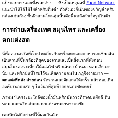
แป้งบอบบางและทิ้งรอยด่าง — ซึ่งเป็นเหตุผลที่
Food Network
แนะนำให้ใช้ไม้ไผ่สำหรับติ่มซำ ตัวลังเองก็เป็นของขวัญสำหรับ
กล้องเช่นกัน: พื้นผิวสานโทนอุ่นนั้นคือพื้นหลังสำเร็จรูปในตัว
การถ่ายเครื่องเทศ สมุนไพร และเครื่อง
ตกแต่งสด
นี่คือความจริงที่เจ็บปวดเกี่ยวกับเครื่องตกแต่งอาหารเอเชีย: มัน
เป็นส่วนที่ขึ้นกล้องที่สุดของจานและเป็นสิ่งแรกที่พังก่อน
สมุนไพรสดจะเหี่ยวใต้แสงไฟ พริกเส้นจะม้วนงอ หอมเจียวจะ
นิ่ม และพริกป่นที่โรยไว้จะเสียความคมไป กฎจึงง่ายมาก —
ตกแต่งทีหลัง ถ่ายก่อน
จัดจานและจัดแสงให้เสร็จ แล้วค่อยเติม
องค์ประกอบสด ๆ ในวินาทีสุดท้ายก่อนกดชัตเตอร์
ภาพมาโครระยะใกล้ของน้ำมันพริกมันวาวที่ราดบนผักชี ต้น
หอม และพริกเส้นสด ตกแต่งจานอาหารเอเชีย
เทคนิคไม่กี่อย่างที่ให้ผลเกินตัว: