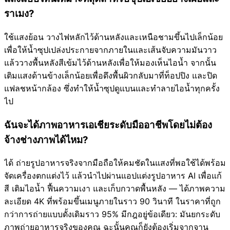
ราเมง?
ใช้แสงย้อน วางไฟหลักไว้ด้านหลังและเหนือชามขึ้นไปเล็กน้อย
เพื่อให้น้ำซุปเปล่งประกายจากภายในและเส้นจับความมันวาว
แล้ววางพื้นหลังสีเข้มไว้ด้านหลังเพื่อให้มองเห็นไอน้ำ จากนั้น
เติมแสงด้านข้างเล็กน้อยเพื่อดึงพื้นผิวกลับมาที่ท็อปปิง และปิด
แฟลชหน้ากล้อง ซึ่งทำให้น้ำซุปดูแบนและทำลายไอน้ำทุกครั้ง
ไป
ฉันจะได้ภาพอาหารเอเชียระดับมืออาชีพโดยไม่ต้อง
จ้างช่างภาพได้ไหม?
ได้ ถ่ายรูปอาหารจริงจากมือถือให้คมชัดในแสงที่พอใช้ได้พร้อม
จัดเครื่องตกแต่งไว้ แล้วนำไปผ่านแอปแต่งรูปอาหาร AI เพื่อแก้
สี เติมไอน้ำ ฟื้นความเงา และเก็บกวาดพื้นหลัง — ได้ภาพความ
ละเอียด 4K ที่พร้อมขึ้นเมนูภายในราว 90 วินาที ในราคาที่ถูก
กว่าการถ่ายแบบดั้งเดิมราว 95% มีกฎอยู่ข้อเดียว: มันยกระดับ
ภาพถ่ายอาหารจริงของคุณ ฉะนั้นคุณก็ยังต้องเริ่มจากจาน