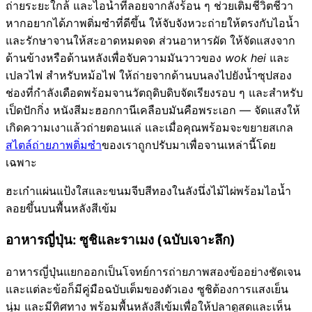
ถ่ายระยะใกล้ และไอน้ำที่ลอยจากลังร้อน ๆ ช่วยเติมชีวิตชีวา
หากอยากได้ภาพติ่มซำที่ดีขึ้น ให้จับจังหวะถ่ายให้ตรงกับไอน้ำ
และรักษาจานให้สะอาดหมดจด ส่วนอาหารผัด ให้จัดแสงจาก
ด้านข้างหรือด้านหลังเพื่อจับความมันวาวของ
wok hei
และ
เปลวไฟ สำหรับหม้อไฟ ให้ถ่ายจากด้านบนลงไปยังน้ำซุปสอง
ช่องที่กำลังเดือดพร้อมจานวัตถุดิบดิบจัดเรียงรอบ ๆ และสำหรับ
เป็ดปักกิ่ง หนังสีมะฮอกกานีเคลือบมันคือพระเอก — จัดแสงให้
เกิดความเงาแล้วถ่ายตอนแล่ และเมื่อคุณพร้อมจะขยายสเกล
สไตล์ถ่ายภาพติ่มซำ
ของเราถูกปรับมาเพื่อจานเหล่านี้โดย
เฉพาะ
ฮะเก๋าแผ่นแป้งใสและขนมจีบสีทองในลังนึ่งไม้ไผ่พร้อมไอน้ำ
ลอยขึ้นบนพื้นหลังสีเข้ม
อาหารญี่ปุ่น: ซูชิและราเมง (ฉบับเจาะลึก)
อาหารญี่ปุ่นแยกออกเป็นโจทย์การถ่ายภาพสองข้ออย่างชัดเจน
และแต่ละข้อก็มีคู่มือฉบับเต็มของตัวเอง ซูชิต้องการแสงเย็น
นุ่ม และมีทิศทาง พร้อมพื้นหลังสีเข้มเพื่อให้ปลาดูสดและเห็น