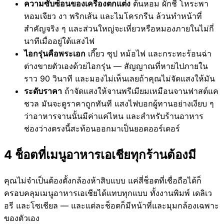
ความซับซ้อนของเครื่องตกแต่ง
ต้นหอม ผักชี โหระพา
หอมเจียว งา พริกเส้น และไมโครกรีน ล้วนทำหน้าที่
สำคัญจริง ๆ และส่วนใหญ่จะเหี่ยวหรือหมองภายในไม่กี่
นาทีเมื่ออยู่ใต้แสงไฟ
ไอกรุ่นคือพระเอก
เกี๊ยว ซุป หม้อไฟ และกระทะร้อนฉ่า
ต่างขายตัวเองด้วยไอกรุ่น — สัญญาณที่หายไปภายใน
ราว 90 วินาที และมองไม่เห็นเลยถ้าคุณไม่จัดแสงให้มัน
ระดับราคา
ถ้าจัดแสงให้จานพรีเมียมเหมือนจานฟาสต์แค
ชวล มันจะดูราคาถูกทันที แสงไฟบอกผู้ทานอย่างเงียบ ๆ
ว่าอาหารจานนั้นมีค่าแค่ไหน และสำหรับร้านอาหาร
ช่องว่างตรงนี้สะท้อนออกมาเป็นยอดออร์เดอร์
4 ช็อตที่เมนูอาหารเอเชียทุกร้านต้องมี
คุณไม่จำเป็นต้องตั้งกล้องห้าสิบแบบ แค่สี่ช็อตที่เชื่อถือได้ก็
ครอบคลุมเมนูอาหารเอเชียได้แทบทุกแบบ ทั้งงานพิมพ์ เดลิเว
อรี และโซเชียล — และแต่ละช็อตก็มีหน้าที่และมุมกล้องเฉพาะ
ของตัวเอง