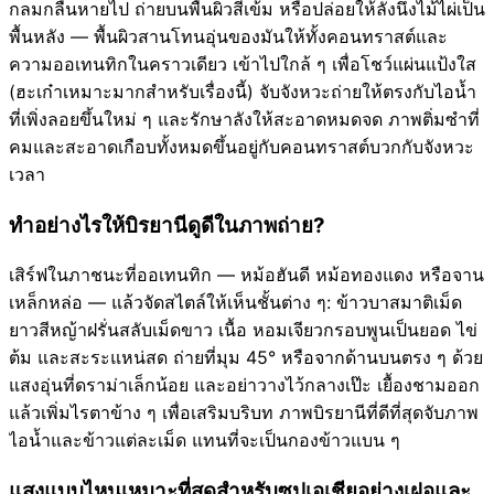
กลมกลืนหายไป ถ่ายบนพื้นผิวสีเข้ม หรือปล่อยให้ลังนึ่งไม้ไผ่เป็น
พื้นหลัง — พื้นผิวสานโทนอุ่นของมันให้ทั้งคอนทราสต์และ
ความออเทนทิกในคราวเดียว เข้าไปใกล้ ๆ เพื่อโชว์แผ่นแป้งใส
(ฮะเก๋าเหมาะมากสำหรับเรื่องนี้) จับจังหวะถ่ายให้ตรงกับไอน้ำ
ที่เพิ่งลอยขึ้นใหม่ ๆ และรักษาลังให้สะอาดหมดจด ภาพติ่มซำที่
คมและสะอาดเกือบทั้งหมดขึ้นอยู่กับคอนทราสต์บวกกับจังหวะ
เวลา
ทำอย่างไรให้บิรยานีดูดีในภาพถ่าย?
เสิร์ฟในภาชนะที่ออเทนทิก — หม้อฮันดี หม้อทองแดง หรือจาน
เหล็กหล่อ — แล้วจัดสไตล์ให้เห็นชั้นต่าง ๆ: ข้าวบาสมาติเม็ด
ยาวสีหญ้าฝรั่นสลับเม็ดขาว เนื้อ หอมเจียวกรอบพูนเป็นยอด ไข่
ต้ม และสะระแหน่สด ถ่ายที่มุม 45° หรือจากด้านบนตรง ๆ ด้วย
แสงอุ่นที่ดราม่าเล็กน้อย และอย่าวางไว้กลางเป๊ะ เยื้องชามออก
แล้วเพิ่มไรตาข้าง ๆ เพื่อเสริมบริบท ภาพบิรยานีที่ดีที่สุดจับภาพ
ไอน้ำและข้าวแต่ละเม็ด แทนที่จะเป็นกองข้าวแบน ๆ
แสงแบบไหนเหมาะที่สุดสำหรับซุปเอเชียอย่างเฝอและ