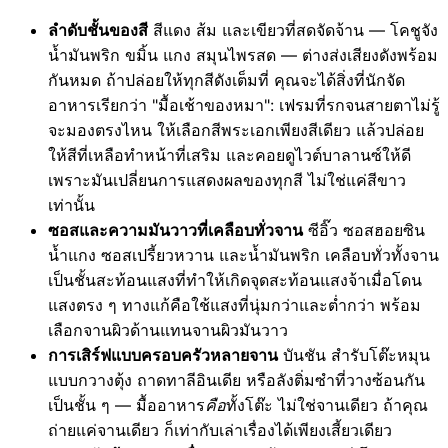
ลำดับชั้นของสี
สีแดง ส้ม และเขียวที่สดจัดจ้าน — โคชูจัง
น้ำมันพริก ขมิ้น แกง สมุนไพรสด — ต่างส่งเสียงดังพร้อม
กันหมด ถ้าปล่อยให้ทุกสีดังเต็มที่ คุณจะได้สิ่งที่นักจัด
อาหารเรียกว่า "มื้อเช้าของหมา": เฟรมที่รกจนสายตาไม่รู้
จะมองตรงไหน ให้เลือกสีพระเอกเพียงสีเดียว แล้วปล่อย
ให้สีที่เหลือทำหน้าที่เสริม และคอยดูไวต์บาลานซ์ให้ดี
เพราะมันเปลี่ยนการแสดงผลของทุกสี ไม่ใช่แค่สีขาว
เท่านั้น
ซอสและความมันวาวที่เคลือบทั่วจาน
ซีอิ๊ว ซอสฮอยซิน
น้ำแกง ซอสเปรี้ยวหวาน และน้ำมันพริก เคลือบทั่วทั้งจาน
เป็นชั้นสะท้อนแสงที่ทำให้เกิดจุดสะท้อนแสงจ้าเมื่อโดน
แสงตรง ๆ ทางแก้คือใช้แสงที่นุ่มกว่าและต่ำกว่า พร้อม
เลือกจานผิวด้านแทนจานผิวมันวาว
การเสิร์ฟแบบครอบครัวหลายจาน
บันชัน สำรับโต๊ะหมุน
แบบกวางตุ้ง ถาดทาลีอินเดีย หรือลังติ่มซำที่วางซ้อนกัน
เป็นชั้น ๆ — มื้ออาหาร
คือ
ทั้งโต๊ะ ไม่ใช่จานเดียว ถ้าคุณ
ถ่ายแค่จานเดียว ก็เท่ากับเล่าเรื่องได้เพียงเสี้ยวเดียว