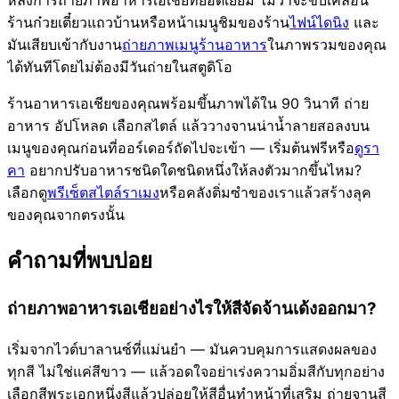
ร้านก๋วยเตี๋ยวแถวบ้านหรือหน้าเมนูชิมของร้าน
ไฟน์ไดนิง
และ
มันเสียบเข้ากับงาน
ถ่ายภาพเมนูร้านอาหาร
ในภาพรวมของคุณ
ได้ทันทีโดยไม่ต้องมีวันถ่ายในสตูดิโอ
ร้านอาหารเอเชียของคุณพร้อมขึ้นภาพได้ใน 90 วินาที ถ่าย
อาหาร อัปโหลด เลือกสไตล์ แล้ววางจานน่าน้ำลายสอลงบน
เมนูของคุณก่อนที่ออร์เดอร์ถัดไปจะเข้า — เริ่มต้นฟรีหรือ
ดูรา
คา
อยากปรับอาหารชนิดใดชนิดหนึ่งให้ลงตัวมากขึ้นไหม?
เลือกดู
พรีเซ็ตสไตล์ราเมง
หรือคลังติ่มซำของเราแล้วสร้างลุค
ของคุณจากตรงนั้น
คำถามที่พบบ่อย
ถ่ายภาพอาหารเอเชียอย่างไรให้สีจัดจ้านเด้งออกมา?
เริ่มจากไวต์บาลานซ์ที่แม่นยำ — มันควบคุมการแสดงผลของ
ทุกสี ไม่ใช่แค่สีขาว — แล้วอดใจอย่าเร่งความอิ่มสีกับทุกอย่าง
เลือกสีพระเอกหนึ่งสีแล้วปล่อยให้สีอื่นทำหน้าที่เสริม ถ่ายจานสี