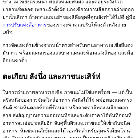
ข้าง ไม่ใช่ยิงตรงหน้า คือสิ่งที่เผยพื้นผิว และคอยระวังไวต์
บาลานซ์ตลอด เพราะถ้าตั้งผิด แกงเขียวหวานสีสดอาจถ่ายออก
มาเป็นสีเทา ถ้าความแม่นยำของสีคือจุดที่คุณยังทำได้ไม่ดี คู่มือ
การปรับแต่งสีอาหาร
ของเราจะพาคุณปรับให้ลงตัวหลังถ่าย
เสร็จ
การจัดแสงด้านข้างจากหน้าต่างสำหรับจานอาหารเอเชียสีแดง
มันวาว พร้อมแผ่นกรองแสงบาง แผ่นสะท้อนแสงสีทอง และมือ
ถือบนขาตั้ง
ตะเกียบ ลังนึ่ง และภาชนะเสิร์ฟ
ในการถ่ายภาพอาหารเอเชีย ภาชนะไม่ใช่แค่พร็อพ — แต่เป็น
ครึ่งหนึ่งของการจัดสไตล์อาหาร ลังนึ่งไม้ไผ่ หม้อทองแดงทรง
ฮันดี ชามหินดอลซ็อตที่ร้อนฉ่า หรือถาดทาลีทองเหลืองตอก
ลาย ส่งสัญญาณความออเทนทิกและระดับราคาได้ทันทีก่อนที่
อาหารจะเอ่ยปากเสียอีก จับคู่พื้นผิวและภาชนะให้เข้ากับชนิด
อาหาร: หินชนวนสีเข้มและไม้วอลนัทสำหรับลุคพรีเมียมโทน