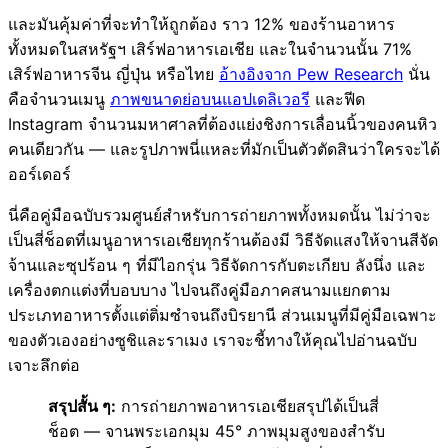
และมันคุ้มค่าที่จะทำให้ถูกต้อง ราว 12% ของร้านอาหาร
ทั้งหมดในสหรัฐฯ เสิร์ฟอาหารเอเชีย และในจำนวนนั้น 71%
เสิร์ฟอาหารจีน ญี่ปุ่น หรือไทย
อ้างอิงจาก Pew Research
นั่น
คือจำนวนเมนู
ภาพขนาดย่อบนแอปเดลิเวอรี
และฟีด
Instagram จำนวนมหาศาลที่ต้องแย่งชิงการเลื่อนนิ้วของคนหิว
คนเดียวกัน — และรูปภาพนี่แหละที่มักเป็นตัวตัดสินว่าใครจะได้
ออร์เดอร์
นี่คือคู่มือฉบับรวมศูนย์สำหรับการถ่ายภาพทั้งหมดนั้น ไม่ว่าจะ
เป็นสี่ช็อตที่เมนูอาหารเอเชียทุกร้านต้องมี วิธีจัดแสงให้จานสีจัด
จ้านและซุปร้อน ๆ ที่มีไอกรุ่น วิธีจัดการกับตะเกียบ ลังนึ่ง และ
เครื่องตกแต่งที่บอบบาง ไปจนถึงคู่มือภาคสนามแยกตาม
ประเภทอาหารตั้งแต่ติ่มซำจนถึงบิรยานี ส่วนเมนูที่มีคู่มือเฉพาะ
ของตัวเองอย่างซูชิและราเมง เราจะชี้ทางให้คุณไปอ่านฉบับ
เจาะลึกต่อ
สรุปสั้น ๆ:
การถ่ายภาพอาหารเอเชียสรุปได้เป็นสี่
ช็อต — จานพระเอกมุม 45° ภาพมุมสูงของสำรับ