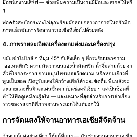
มือพนักงานเสิร์ฟ — ช่วยเพิ่มความเป็นงานฝีมือและสเกลให้ฟรี
ๆ
พ่อครัวสะบัดกระทะไฟลุกพร้อมผักลอยกลางอากาศในครัวมืด
ภาพแอ็กชันการผัดอาหารเอเชียที่เต็มไปด้วยพลัง
4. ภาพรายละเอียดเครื่องตกแต่งและเครื่องปรุง
ขยับเข้าไปใกล้ ๆ ที่มุม 45° กับสิ่งเล็ก ๆ ที่กระซิบบอกความ
"ออเทนทิก": ความมันวาวบนแอ่งน้ำมันพริก น้ำจิ้มสามถ้วย งา
คั่วที่โรยกระจาย จานสมุนไพรแบบเวียดนาม หรือหอมเจียวที่
พูนเป็นยอด เปิดรูรับแสงให้กว้างเพื่อให้ระยะชัดตื้น พื้นหลังจะ
ละลายและพื้นผิวจะเด่นขึ้นมา เป็นช็อตที่เงียบ ๆ แต่เป็นช็อตที่
ทำให้ฟีดดูเหมือนรู้จริง — และเหมาะที่สุดสำหรับการเล่าเรื่อง
ราวของรสชาติที่ภาพจานพระเอกได้แต่บอกใบ้
การจัดแสงให้จานอาหารเอเชียสีจัดจ้าน
ถ้าจะแก้แค่อย่างเดียว ให้แก้ที่แสง — มันช่วยจานอาหารเอเชีย