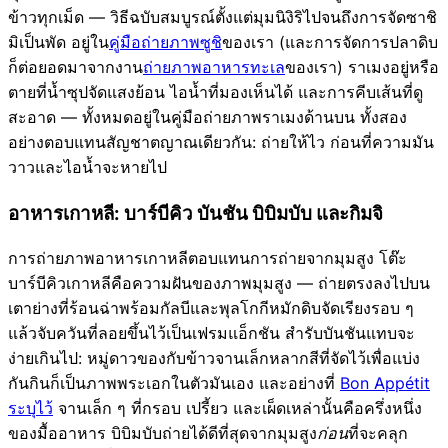
ข้าวทุกเม็ด — วิธีฉบับสมบูรณ์ตั้งแต่มุมนิงิริไปจนถึงการจัดซาชิ
มิเป็นพัด อยู่ใน
คู่มือถ่ายภาพซูชิ
ของเรา (และการจัดการปลาดิบ
ก็ต่อยอดมาจากงาน
ถ่ายภาพอาหารทะเล
ของเรา) ราเมงอยู่หรือ
ตายที่น้ำซุปจัดแสงย้อน ไอน้ำที่มองเห็นได้ และการคีบเส้นที่ดู
สะอาด — ทั้งหมดอยู่ในคู่มือถ่ายภาพราเมงด้านบน ทั้งสอง
อย่างตอบแทนสัญชาตญาณเดียวกัน: ถ่ายให้ไว ก่อนที่ความมัน
วาวและไอน้ำจะหายไป
อาหารเกาหลี: บาร์บีคิว บันชัน บิบิมบับ และกิมจิ
การถ่ายภาพอาหารเกาหลีตอบแทนการถ่ายจากมุมสูง โต๊ะ
บาร์บีคิวเกาหลีคือความฝันของภาพมุมสูง — ถ่ายตรงลงไปบน
เตาย่างที่ร้อนฉ่าพร้อมกัลบีและพุลโกกีหมักดิบจัดเรียงรอบ ๆ
แล้วจับควันที่ลอยขึ้นไว้เป็นเฟรมแอ็กชัน สำรับบันชันแทบจะ
ง่ายเกินไป: หมู่ดาวของกับข้าวจานเล็กหลากสีที่จัดไว้เพื่อแบ่ง
กันกินก็เป็นภาพพระเอกในตัวมันเอง และอย่างที่
Bon Appétit
ระบุไว้
จานเล็ก ๆ ที่กรอบ เปรี้ยว และเผ็ดเหล่านั้นคือครึ่งหนึ่ง
ของมื้ออาหาร บิบิมบับถ่ายได้ดีที่สุดจากมุมสูง
ก่อน
ที่จะคลุก