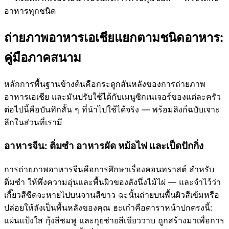
อาหารทุกชนิด
ถ่ายภาพอาหารเอเชียแยกตามชนิดอาหาร:
คู่มือภาคสนาม
หลักการพื้นฐานข้างต้นคือกระดูกสันหลังของการถ่ายภาพ
อาหารเอเชีย และมันปรับใช้ได้กับเมนูซิกเนเจอร์ของแต่ละครัว
ต่อไปนี้คือบันทึกสั้น ๆ ที่นำไปใช้ได้จริง — พร้อมลิงก์ฉบับเจาะ
ลึกในส่วนที่เรามี
อาหารจีน: ติ่มซำ อาหารผัด หม้อไฟ และเป็ดปักกิ่ง
การถ่ายภาพอาหารจีนคือการศึกษาเรื่องคอนทราสต์ สำหรับ
ติ่มซำ ให้พึ่งความอุ่นและพื้นผิวของลังนึ่งไม้ไผ่ — และจำไว้ว่า
เกี๊ยวสีซีดจะหายไปบนจานสีขาว ฉะนั้นถ่ายบนพื้นผิวสีเข้มหรือ
ปล่อยให้ลังเป็นพื้นหลังของคุณ ฮะเก๋าคือดาราหน้าปกตรงนี้:
แผ่นแป้งใส กุ้งสีชมพู และกุยช่ายสีเขียววาบ ถูกสร้างมาเพื่อการ