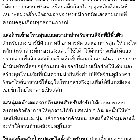
ได้มากกว่าจาน พร็อพ หรือบอดี้กล้องใด ๆ จุดพลิกคือแสงที่
เหมาะสม
เปลี่ยนไปตามจานอาหาร
มีการจัดแสงสามแบบที่
ครอบคลุมเกือบทุกสถานการณ์
แสงด้านข้างโทนอุ่นแบบดราม่าสำหรับจานสีจัดที่มีพื้นผิว
สำหรับแกง บาร์บีคิวเกาหลี อาหารผัด และอาหารตุ๋น ให้วางไฟ
หลัก (หน้าต่างที่กรองแสงแล้วก็ใช้ได้) ไว้ด้านข้างเพื่อให้แสง
กราดผ่านพื้นผิว แสงด้านข้างคือสิ่งที่แยกน้ำแกงมันวาวออกจาก
น้ำมันพริกที่ลอยอยู่ด้านบน ขับรอยไหม้บนเนื้อย่างให้เด่น และ
สร้างลุคโทนเข้มที่เน้นความน่ากินซึ่งทำให้สีจัดจ้านดูมีราคา
รักษาไวต์บาลานซ์ให้อยู่ในโทนกลางถึงอุ่นเพื่อให้สีแดงยังคง
เข้มข้นโดยไม่กลายเป็นสีส้ม
แสงนุ่มสม่ำเสมอจากด้านบนสำหรับสำรับ
โต๊ะอาหารแบบ
ครอบครัวต้องการให้ทุกจานได้รับแสงเท่า ๆ กัน ฉะนั้นให้ทำ
แสงให้แบนและนุ่ม แล้วถ่ายจากด้านบน แสงแข็งที่ทำมุมตรงนี้
จะทำให้จานด้านหลังจมอยู่ในเงา
ใช้แสงย้อนกับน้ำซุปและไอน้ำสำหรับซุป
ก๋วยเตี๋ยวเฝอ ราเมง