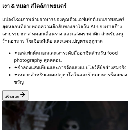
เงา & หมอก
สไตล์ภาพยนตร์
แปลงโฉมภาพถ่ายอาหารของคุณด้วยเอฟเฟกต์แบบภาพยนตร์
สุดหลอนที่ถ่ายทอดความลึกลับของฮาโลวีน AI ของเราสร้าง
เงาบรรยากาศ หมอกเลือนราง และแสงดราม่าติก สำหรับเมนู
ร้านอาหาร โซเชียลมีเดีย และแคมเปญตามฤดูกาล
✦
เอฟเฟกต์หมอกและเงาระดับมืออาชีพสำหรับ food
photography สุดหลอน
✦
จำลองแสงเทียนและการจัดแสงแบบโลว์คีย์อย่างสมจริง
✦
เหมาะสำหรับแคมเปญฮาโลวีนและร้านอาหารธีมสยอง
ขวัญ
สร้างเลย