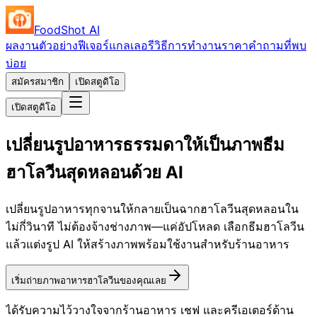
FoodShot AI
ผลงานตัวอย่าง
ฟีเจอร์
แกลเลอรี
วิธีการทำงาน
ราคา
คำถามที่พบ
บ่อย
สมัครสมาชิก
เปิดสตูดิโอ
เปิดสตูดิโอ
เปลี่ยนรูปอาหารธรรมดาให้เป็นภาพธีม
ฮาโลวีนสุดหลอนด้วย AI
เปลี่ยนรูปอาหารทุกจานให้กลายเป็นฉากฮาโลวีนสุดหลอนใน
ไม่กี่วินาที ไม่ต้องจ้างช่างภาพ—แค่อัปโหลด เลือกธีมฮาโลวีน
แล้วแต่งรูป AI ให้สร้างภาพพร้อมใช้งานสำหรับร้านอาหาร
เริ่มถ่ายภาพอาหารฮาโลวีนของคุณเลย
ได้รับความไว้วางใจจากร้านอาหาร เชฟ และครีเอเตอร์ด้าน