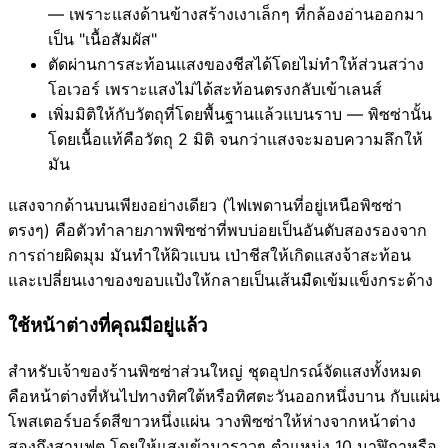
— เพราะแสงด้านข้างสร้างเงาเล็กๆ ที่กล้องอ่านออกมา
เป็น "เนื้อสัมผัส"
ตัดผ่านการสะท้อนแสงของชีสได้โดยไม่ทำให้ส่วนสว่าง
โอเวอร์ เพราะแสงไม่ได้สะท้อนตรงกลับเข้าเลนส์
เพิ่มมิติให้กับวัตถุที่โดยพื้นฐานแล้วแบนราบ — พิซซ่านั้น
โดยเนื้อแท้คือวัตถุ 2 มิติ จนกว่าแสงจะมอบความลึกให้
มัน
แสงจากด้านบนเพียงอย่างเดียว (ไฟเพดานที่อยู่เหนือพิซซ่า
ตรงๆ) คือตัวทำลายภาพพิซซ่าที่พบบ่อยเป็นอันดับสองรองจาก
การถ่ายผิดมุม มันทำให้ผิวแบน เป่าชีสให้เกิดแสงจ้าสะท้อน
และเปลี่ยนเงาของขอบแป้งให้กลายเป็นเส้นมืดเข้มแข็งกระด้าง
ใช้หน้าต่างที่คุณมีอยู่แล้ว
สำหรับเจ้าของร้านพิซซ่าส่วนใหญ่ ชุดอุปกรณ์จัดแสงทั้งหมด
คือหน้าต่างที่หันไปทางทิศใต้หรือทิศตะวันออกหนึ่งบาน กับแผ่น
โพสเตอร์บอร์ดสีขาวหนึ่งแผ่น วางพิซซ่าให้ห่างจากหน้าต่าง
สองถึงสามฟุต โดยให้แสงเข้ามาราวๆ ตำแหน่ง 10 นาฬิกาหรือ