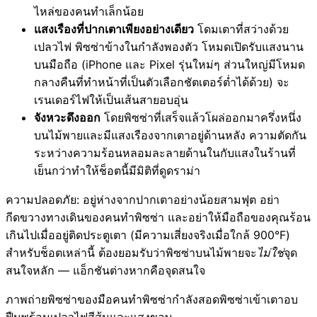
ไหล่ของคนทำเล็กน้อย
แสงเรืองที่ปากเตาเพียงอย่างเดียว
โดมเตาที่สว่างด้วย
เปลวไฟ พิซซ่าข้างในกำลังพองตัว โหมดเปิดรับแสงนาน
บนมือถือ (iPhone และ Pixel รุ่นใหม่ๆ ส่วนใหญ่มีโหมด
กลางคืนที่ทำหน้าที่เป็นตัวเลือกชัตเตอร์ต่ำได้ด้วย) จะ
เรนเดอร์ไฟให้เป็นเส้นสายอบอุ่น
จังหวะดึงออก
โดยพิซซ่าที่เสร็จแล้วโผล่ออกมาครึ่งหนึ่ง
บนไม้พายและมีแสงเรืองจากเตาอยู่ด้านหลัง ความตัดกัน
ระหว่างความร้อนหลอมละลายด้านในกับแสงในร้านที่
เย็นกว่าทำให้ช็อตนี้มีมิติที่ดูดราม่า
ความปลอดภัย: อยู่ห่างจากปากเตาอย่างน้อยสามฟุต อย่า
กีดขวางทางเดินของคนทำพิซซ่า และอย่าให้มือถือของคุณร้อน
เกินไปเมื่ออยู่ติดประตูเตา (มีความเสี่ยงจริงเมื่อใกล้ 900°F)
สำหรับช็อตเหล่านี้ ต้องยอมรับว่าพิซซ่าบนไม้พายจะ
ไม่ใช่
จุด
สนใจหลัก — แอ็กชันต่างหากคือจุดสนใจ
ภาพถ่ายพิซซ่าของมือคนทำพิซซ่ากำลังสอดพิซซ่าเข้าเตาอบ