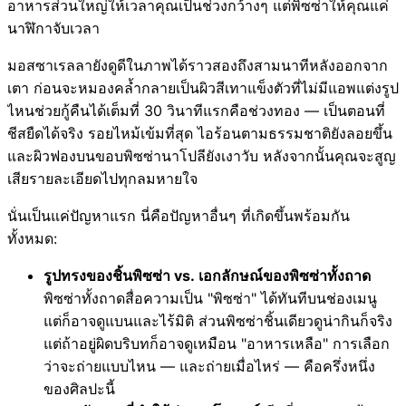
อาหารส่วนใหญ่ให้เวลาคุณเป็นช่วงกว้างๆ แต่พิซซ่าให้คุณแค่
นาฬิกาจับเวลา
มอสซาเรลลายังดูดีในภาพได้ราวสองถึงสามนาทีหลังออกจาก
เตา ก่อนจะหมองคล้ำกลายเป็นผิวสีเทาแข็งตัวที่ไม่มีแอพแต่งรูป
ไหนช่วยกู้คืนได้เต็มที่ 30 วินาทีแรกคือช่วงทอง — เป็นตอนที่
ชีสยืดได้จริง รอยไหม้เข้มที่สุด ไอร้อนตามธรรมชาติยังลอยขึ้น
และผิวฟองบนขอบพิซซ่านาโปลียังเงาวับ หลังจากนั้นคุณจะสูญ
เสียรายละเอียดไปทุกลมหายใจ
นั่นเป็นแค่ปัญหาแรก นี่คือปัญหาอื่นๆ ที่เกิดขึ้นพร้อมกัน
ทั้งหมด:
รูปทรงของชิ้นพิซซ่า vs. เอกลักษณ์ของพิซซ่าทั้งถาด
พิซซ่าทั้งถาดสื่อความเป็น "พิซซ่า" ได้ทันทีบนช่องเมนู
แต่ก็อาจดูแบนและไร้มิติ ส่วนพิซซ่าชิ้นเดียวดูน่ากินก็จริง
แต่ถ้าอยู่ผิดบริบทก็อาจดูเหมือน "อาหารเหลือ" การเลือก
ว่าจะถ่ายแบบไหน — และถ่ายเมื่อไหร่ — คือครึ่งหนึ่ง
ของศิลปะนี้