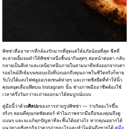
พิซซ่าคืออาหารที่กล้องรักมากที่สุดแต่ให้อภัยน้อยที่สุด ชีสที่
ละลายเยิ้มจนทำให้พิซซ่าหนึ่งชิ้นน่ากินสุดๆ ต่อหน้าต่อตา กลับ
กลายเป็นสีเทาและเหนียวหนึบภายในสามนาทีหลังออกจากเตา
รอยไหม้สีเข้มบนขอบแป้งที่บ่งบอกถึงคุณภาพในชีวิตจริงก็หาย
วับไปใต้แสงไฟฟลูออเรสเซนต์ห่วยๆ และภาพชีสยืดที่ทำให้นิ้ว
คุณหยุดเลื่อนฟีดบน Instagram นั้น ช่างภาพมืออาชีพต้องใช้
เวลาครึ่งวันกว่าจะถ่ายออกมาได้สมบูรณ์แบบ
คู่มือนี้ว่าด้วย
ศิลปะ
ของการถ่ายรูปพิซซ่า — ว่าเกิดอะไรขึ้น
จริงๆ ตอนที่คุณกดชัตเตอร์ ทำไมภาพจากมือถือของคุณถึงดู
แบนๆ และจะแก้ทุกปัญหาทีละชิ้นได้อย่างไร หากคุณอยากได้
แนวทางเชิงธุรกิจว่าควรถ่ายอะไรและทำไมมันถึงขายได้
คู่มือ