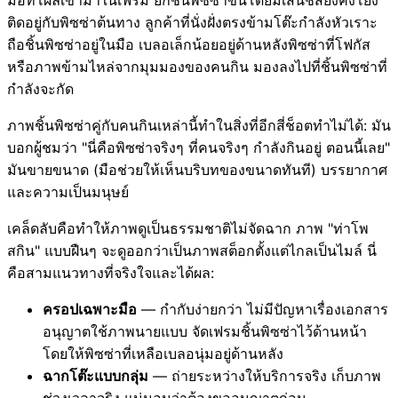
ติดอยู่กับพิซซ่าต้นทาง ลูกค้าที่นั่งฝั่งตรงข้ามโต๊ะกำลังหัวเราะ
ถือชิ้นพิซซ่าอยู่ในมือ เบลอเล็กน้อยอยู่ด้านหลังพิซซ่าที่โฟกัส
หรือภาพข้ามไหล่จากมุมมองของคนกิน มองลงไปที่ชิ้นพิซซ่าที่
กำลังจะกัด
ภาพชิ้นพิซซ่าคู่กับคนกินเหล่านี้ทำในสิ่งที่อีกสี่ช็อตทำไม่ได้: มัน
บอกผู้ชมว่า "นี่คือพิซซ่าจริงๆ ที่คนจริงๆ กำลังกินอยู่ ตอนนี้เลย"
มันขายขนาด (มือช่วยให้เห็นบริบทของขนาดทันที) บรรยากาศ
และความเป็นมนุษย์
เคล็ดลับคือทำให้ภาพดูเป็นธรรมชาติไม่จัดฉาก ภาพ "ท่าโพ
สกิน" แบบฝืนๆ จะดูออกว่าเป็นภาพสต็อกตั้งแต่ไกลเป็นไมล์ นี่
คือสามแนวทางที่จริงใจและได้ผล:
ครอปเฉพาะมือ
— กำกับง่ายกว่า ไม่มีปัญหาเรื่องเอกสาร
อนุญาตใช้ภาพนายแบบ จัดเฟรมชิ้นพิซซ่าไว้ด้านหน้า
โดยให้พิซซ่าที่เหลือเบลอนุ่มอยู่ด้านหลัง
ฉากโต๊ะแบบกลุ่ม
— ถ่ายระหว่างให้บริการจริง เก็บภาพ
ช่วงเวลาจริง แน่นอนว่าต้องขออนุญาตก่อน