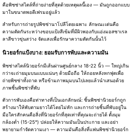
คือพิซซ่าสไตล์ที่ถ่ายง่ายที่สุดด้วยเหตุผลนี้เอง — มันถูกออกแบบ
มาในขนาดพอดีเฟรมอยู่แล้ว
สำหรับการถ่ายรูปพิซซ่านาโปลีโดยเฉพาะ ลักษณะเด่นคือ
ความตัดกันระหว่างขอบแป้งสีเข้มที่มีผิวพองกับแอ่งมอสซาเรล
ลาสีขาวขุ่นสว่าง จัดแสงเพื่อรักษาความตัดกันนั้นไว้
นิวยอร์กแป้งบาง: ยอมรับการพับและความมัน
พิซซ่าสไตล์นิวยอร์กมีเส้นผ่านศูนย์กลาง 18-22 นิ้ว — ใหญ่เกิน
กว่าจะถ่ายมุมบนแบบแน่นๆ ด้วยมือถือ ให้ถอยหลังหกฟุตเพื่อ
ถ่ายพิซซ่าทั้งถาด หรือข้ามภาพมุมบนไปเลยแล้วนำเสนอด้วย
ภาพชิ้นพิซซ่าที่พับ
ตัวการพับเองคือท่าทางที่เป็นเอกลักษณ์: ชิ้นพิซซ่านิวยอร์กถูก
สร้างมาให้พับตามยาวได้โดยไม่หัก และการถ่ายชิ้นที่พับอยู่ใน
มือใครสักคนคือสิ่งที่นิวยอร์กที่สุดเท่าที่คุณจะถ่ายได้ ตั้งมุม
กล้องต่ำ (15-25°) ปล่อยให้ความมันเป็นประกาย และอย่า
พยายามกำจัดความเงา — ความมันคือสิ่งที่แฟนพิซซ่านิวยอร์ก