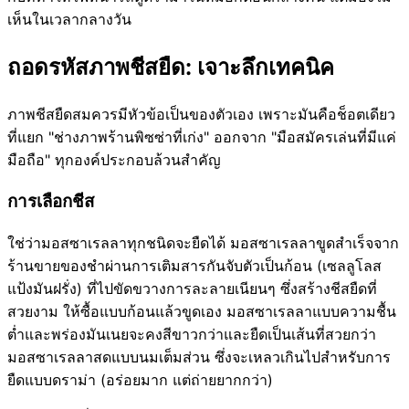
เห็นในเวลากลางวัน
ถอดรหัสภาพชีสยืด: เจาะลึกเทคนิค
ภาพชีสยืดสมควรมีหัวข้อเป็นของตัวเอง เพราะมันคือช็อตเดียว
ที่แยก "ช่างภาพร้านพิซซ่าที่เก่ง" ออกจาก "มือสมัครเล่นที่มีแค่
มือถือ" ทุกองค์ประกอบล้วนสำคัญ
การเลือกชีส
ใช่ว่ามอสซาเรลลาทุกชนิดจะยืดได้ มอสซาเรลลาขูดสำเร็จจาก
ร้านขายของชำผ่านการเติมสารกันจับตัวเป็นก้อน (เซลลูโลส
แป้งมันฝรั่ง) ที่ไปขัดขวางการละลายเนียนๆ ซึ่งสร้างชีสยืดที่
สวยงาม ให้ซื้อแบบก้อนแล้วขูดเอง มอสซาเรลลาแบบความชื้น
ต่ำและพร่องมันเนยจะคงสีขาวกว่าและยืดเป็นเส้นที่สวยกว่า
มอสซาเรลลาสดแบบนมเต็มส่วน ซึ่งจะเหลวเกินไปสำหรับการ
ยืดแบบดราม่า (อร่อยมาก แต่ถ่ายยากกว่า)