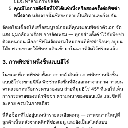
บนจะทำลายภาพชีสยืด
คุณมีโอกาสดึงชีสที่ใช้ได้แค่หนึ่งหรือสองครั้งต่อพิซซ่า
หนึ่งถาด
หลังจากนั้นชีสจะกลายเป็นสีเทาและก็จบกัน
จัดเตรียมช็อตให้เสร็จสมบูรณ์ก่อนที่คุณจะอบพิซซ่าตัวเอก จัด
แสง มุมกล้อง พร็อพ การจัดเฟรม — ทุกอย่างตั้งค่าไว้กับพิซซ่า
ตัวแทนก่อน มืออาชีพไม่จัดเฟรมใหม่ตอนที่พิซซ่าร้อนๆ อยู่บน
โต๊ะ พวกเขาจะให้พิซซ่าเดินเข้ามาในฉากที่จัดไว้พร้อมแล้ว
3. ภาพพิซซ่าหนึ่งชิ้นแบบฮีโร่
ในขณะที่ภาพพิซซ่าทั้งถาดขายตัวสินค้า ภาพพิซซ่าหนึ่งชิ้น
แบบฮีโร่จะขาย
ฝีมือ
พิซซ่าหนึ่งชิ้นที่ดึงออกมาจากถาด วางบน
จานสะอาดหรือกระดาษรองอบ ถ่ายที่มุมฮีโร่ 45° ที่เผยให้เห็น
การกระจายของหน้าพิซซ่า ความหนาของขอบแป้ง และชีสที่
ละลาย ครบในภาพเดียว
นี่คือช็อตที่ไปอยู่บนหน้ารายละเอียดเมนู — ภาพขนาดใหญ่ที่
ลูกค้าเห็นหลังจากคลิกที่ช่องเมนู และยังเป็นสไลด์แบบ