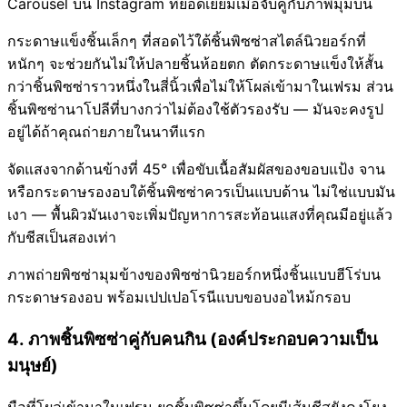
Carousel บน Instagram ที่ยอดเยี่ยมเมื่อจับคู่กับภาพมุมบน
กระดาษแข็งชิ้นเล็กๆ ที่สอดไว้ใต้ชิ้นพิซซ่าสไตล์นิวยอร์กที่
หนักๆ จะช่วยกันไม่ให้ปลายชิ้นห้อยตก ตัดกระดาษแข็งให้สั้น
กว่าชิ้นพิซซ่าราวหนึ่งในสี่นิ้วเพื่อไม่ให้โผล่เข้ามาในเฟรม ส่วน
ชิ้นพิซซ่านาโปลีที่บางกว่าไม่ต้องใช้ตัวรองรับ — มันจะคงรูป
อยู่ได้ถ้าคุณถ่ายภายในนาทีแรก
จัดแสงจากด้านข้างที่ 45° เพื่อขับเนื้อสัมผัสของขอบแป้ง จาน
หรือกระดาษรองอบใต้ชิ้นพิซซ่าควรเป็นแบบด้าน ไม่ใช่แบบมัน
เงา — พื้นผิวมันเงาจะเพิ่มปัญหาการสะท้อนแสงที่คุณมีอยู่แล้ว
กับชีสเป็นสองเท่า
ภาพถ่ายพิซซ่ามุมข้างของพิซซ่านิวยอร์กหนึ่งชิ้นแบบฮีโร่บน
กระดาษรองอบ พร้อมเปปเปอโรนีแบบขอบงอไหม้กรอบ
4. ภาพชิ้นพิซซ่าคู่กับคนกิน (องค์ประกอบความเป็น
มนุษย์)
มือที่โผล่เข้ามาในเฟรม ยกชิ้นพิซซ่าขึ้นโดยมีเส้นชีสยังคงโยง