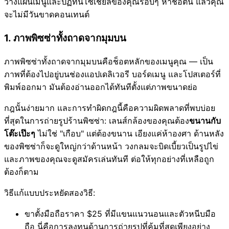
วางแผนเมนูและปฏิทินโซเชียลของคุณรอบๆ ห้าช็อตนี้ แล้วคุณ
จะไม่มีวันขาดคอนเทนต์
1. ภาพพิซซ่าทั้งถาดจากมุมบน
ภาพพิซซ่าทั้งถาดจากมุมบนคือช็อตหลักของเมนูคุณ — เป็น
ภาพที่ต้องไปอยู่บนช่องแอปเดลิเวอรี บอร์ดเมนู และโปสเตอร์ที่
พิมพ์ออกมา มันต้องอ่านออกได้ทันทีตั้งแต่ภาพขนาดย่อ
กฎนั้นง่ายมาก และการทำผิดกฎนี้คือความผิดพลาดที่พบบ่อย
ที่สุดในการถ่ายรูปร้านพิซซ่า: เลนส์กล้องของคุณต้อง
ขนานกับ
โต๊ะเป๊ะๆ
ไม่ใช่ "เกือบ" แต่ต้องขนาน เอียงแค่ห้าองศา ด้านหลัง
ของพิซซ่าก็จะดูใหญ่กว่าด้านหน้า วงกลมจะบิดเบี้ยวเป็นรูปไข่
และภาพของคุณจะดูสมัครเล่นทันที ต่อให้ทุกอย่างที่เหลือถูก
ต้องก็ตาม
วิธีแก้แบบประหยัดสองวิธี:
ขาตั้งมือถือราคา $25 ที่มีแขนแนวนอนและตัวหนีบมือ
ถือ นี่คือการลงทุนด้านการถ่ายรูปที่คุ้มที่สุดเพียงอย่าง