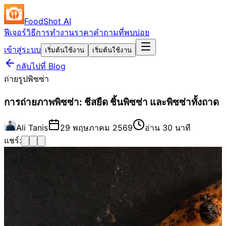
FoodShot AI
ฟีเจอร์
วิธีการทำงาน
ราคา
คำถามที่พบบ่อย
เข้าสู่ระบบ
เริ่มต้นใช้งาน
เริ่มต้นใช้งาน
กลับไปที่ Blog
ถ่ายรูปพิซซ่า
การถ่ายภาพพิซซ่า: ชีสยืด ชิ้นพิซซ่า และพิซซ่าทั้งถาด
Ali Tanis
29 พฤษภาคม 2569
อ่าน 30 นาที
แชร์: