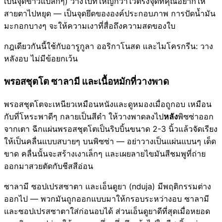
เป็นจุดขาวแปลกๆ) วางใบที่ใหญ่กว่าไว้ตรงจุดที่คุณอยากให้
สายตาไปหยุด — เป็นจุดยึดขององค์ประกอบภาพ การปัดน้ำมัน
มะกอกบางๆ จะให้ความเงาที่สื่อถึงความสดของใบ
กฎเดียวกันนี้ใช้กับอารูกูลา ออริกาโนสด และไมโครกรีน: วาง
หลังอบ ไม่มีข้อยกเว้น
พรอสชุตโต ซาลามี และเนื้อหมักที่วางพาด
พรอสชุตโตจะเหนียวเหมือนหนังและดูหมองเมื่อถูกอบ เหมือน
กับที่โหระพาดีๆ กลายเป็นสีดำ ให้วางพาดลงไป
หลัง
พิซซ่าออก
จากเตา ฉีกแผ่นพรอสชุตโตเป็นริบบิ้นขนาด 2-3 นิ้วแล้วจัดเรียง
ให้เป็นคลื่นแบบสบายๆ บนพิซซ่า — อย่าวางเป็นแผ่นแบนๆ เด็ด
ขาด คลื่นนั้นจะสร้างเงาเล็กๆ และเผยลายไขมันสีชมพูที่ถ่าย
ออกมาสวยตัดกับชีสสีอ่อน
ซาลามี ซอปเปรสซาตา และเอ็นดูยา (nduja) มีพฤติกรรมต่าง
ออกไป — พวกมันถูกออกแบบมาให้กรอบระหว่างอบ ซาลามี
และซอปเปรสซาตาใส่ก่อนอบได้ ส่วนเอ็นดูยาดีที่สุดเมื่อหยอด