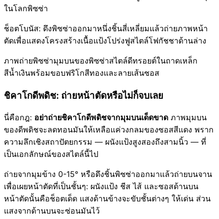
ในโลกพิซซ่า
ช็อตโบนัส: ดึงพิซซ่าออกมาหนึ่งชิ้นสี่เหลี่ยมแล้วถ่ายภาพหน้า
ตัดเพื่อแสดงโครงสร้างเนื้อแป้งโปร่งฟูสไตล์โฟกัชชาด้านล่าง
ภาพถ่ายพิซซ่ามุมบนของพิซซ่าสไตล์ดีทรอยต์ในถาดเหล็ก
สีน้ำเงินพร้อมขอบฟริโกสีทองและลายเส้นซอส
ชิคาโกดีพดิช: ถ่ายหน้าตัดหรือไม่ก็จบเลย
นี่คือกฎ:
อย่าถ่ายชิคาโกดีพดิชจากมุมบนเด็ดขาด
ภาพมุมบน
ของดีพดิชจะลดทอนมันให้เหลือแค่วงกลมของซอสสีแดง พราก
ความลึกเชิงสถาปัตยกรรม — ผนังแป้งสูงสองถึงสามนิ้ว — ที่
เป็นเอกลักษณ์ของสไตล์นี้ไป
ถ่ายจากมุมข้าง 0-15° หรือดึงชิ้นพิซซ่าออกมาแล้วถ่ายบนจาน
เพื่อเผยหน้าตัดที่เป็นชั้นๆ: ผนังแป้ง ชีส ไส้ และซอสด้านบน
หน้าตัดนั้นคือช็อตเด็ด แสงด้านข้างจะขับชั้นต่างๆ ให้เด่น ส่วน
แสงจากด้านบนจะซ่อนมันไว้