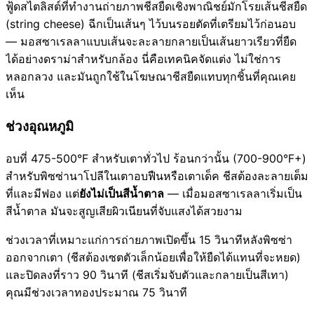
ฟู้ดสไตลิสต์ที่ทำงานถ่ายภาพชีสยืดเชิงพาณิชย์มักโรยเส้นชีสยืด
(string cheese) ฉีกเป็นเส้นๆ ไว้บนรอยตัดที่เตรียมไว้ก่อนอบ
— มอสซาเรลลาแบบเส้นจะละลายกลายเป็นเส้นยาวเรียวที่ยืด
ได้อย่างดราม่าสำหรับกล้อง นี่คือเทคนิคจัดแต่ง ไม่ใช่การ
หลอกลวง และมันถูกใช้ในโฆษณาชีสยืดแทบทุกชิ้นที่คุณเคย
เห็น
ช่วงอุณหภูมิ
อบที่ 475-500°F สำหรับเตาทั่วไป ร้อนกว่านั้น (700-900°F+)
สำหรับพิซซ่านาโปลีในเตาอบฟืนหรือเตาเด็ค ชีสต้องละลายเต็ม
ที่และมีฟอง แต่
ยังไม่เป็นสีน้ำตาล
— เมื่อมอสซาเรลลาเริ่มเป็น
สีน้ำตาล มันจะสูญเสียผิวเนียนที่จับแสงได้สวยงาม
ช่วงเวลาที่เหมาะแก่การถ่ายภาพเปิดขึ้น 15 วินาทีหลังพิซซ่า
ออกจากเตา (ชีสต้องเซตตัวเล็กน้อยเพื่อให้ยืดได้แทนที่จะหยด)
และปิดลงที่ราว 90 วินาที (ชีสเริ่มจับตัวและกลายเป็นสีเทา)
คุณมีช่วงเวลาทองประมาณ 75 วินาที