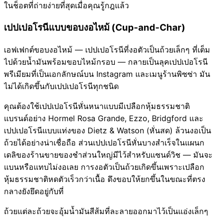
ในช็อตที่ถ่ายง่ายที่สุดเมื่อคุณรู้กฎแล้ว
เปปเปอโรนีแบบขอบงอไหม้ (Cup-and-Char)
เอฟเฟกต์ขอบงอไหม้ — เปปเปอโรนีที่งอตัวเป็นถ้วยเล็กๆ ที่เต็ม
ไปด้วยน้ำมันพร้อมขอบไหม้กรอบ — กลายเป็นลุคเปปเปอโรนี
พรีเมียมที่เป็นเอกลักษณ์บน Instagram และเมนูร้านพิซซ่า มัน
ไม่ได้เกิดขึ้นกับเปปเปอโรนีทุกชนิด
คุณต้องใช้เปปเปอโรนีหั่นหนาแบบมีเปลือกหุ้มธรรมชาติ
แบรนด์อย่าง Hormel Rosa Grande, Ezzo, Bridgford และ
เปปเปอโรนีแบบแท่งของ Dietz & Watson (หั่นสด) ล้วนงอเป็น
ถ้วยได้อย่างน่าเชื่อถือ ส่วนเปปเปอโรนีหั่นบางสำเร็จในแผนก
เดลิของร้านขายของชำส่วนใหญ่มีไว้สำหรับแซนด์วิช — มันจะ
แบนหรือแทบไม่งอเลย การงอตัวเป็นถ้วยเกิดขึ้นเพราะเปลือก
หุ้มธรรมชาติหดตัวเร็วกว่าเนื้อ ดึงขอบให้ยกขึ้นในขณะที่ตรง
กลางยังยึดอยู่กับที่
ถ้วยแต่ละถ้วยจะอุ้มน้ำมันสีส้มที่ละลายออกมาไว้เป็นแอ่งเล็กๆ