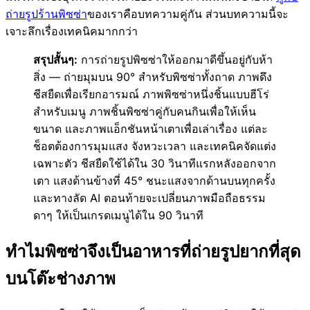
ถ่ายรูปร้านพิซซ่า
ของเราคือบทความคู่กัน ส่วนบทความนี้จะ
เจาะลึกเรื่องเทคนิคมากกว่า
สรุปสั้นๆ:
การถ่ายรูปพิซซ่าให้ออกมาดีขึ้นอยู่กับห้า
สิ่ง — ถ่ายมุมบน 90° สำหรับพิซซ่าทั้งถาด ภาพดึง
ชีสยืดเพื่อเรียกอารมณ์ ภาพพิซซ่าหนึ่งชิ้นแบบฮีโร่
สำหรับเมนู ภาพชิ้นพิซซ่าคู่กับคนกินเพื่อให้เห็น
ขนาด และภาพแอ็กชันหน้าเตาเพื่อเล่าเรื่อง แต่ละ
ช็อตต้องการมุมแสง จังหวะเวลา และเทคนิคจัดแต่ง
เฉพาะตัว ชีสยืดใช้ได้ใน 30 วินาทีแรกหลังออกจาก
เตา แสงด้านข้างที่ 45° ชนะแสงจากด้านบนทุกครั้ง
และทางลัด AI ตอนท้ายจะเปลี่ยนภาพมือถือธรรม
ดาๆ ให้เป็นเกรดเมนูได้ใน 90 วินาที
ทำไมพิซซ่าจึงเป็นอาหารที่ถ่ายรูปยากที่สุด
บนโต๊ะช่างภาพ