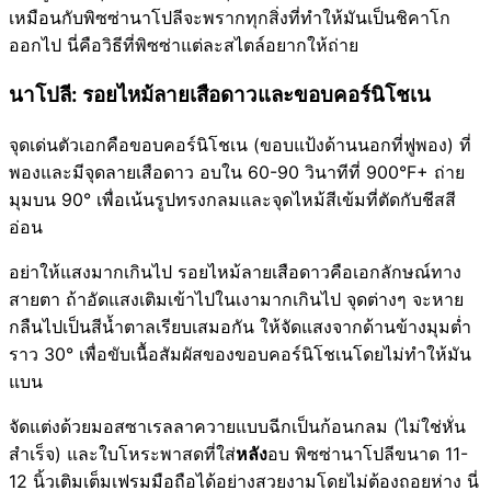
เหมือนกับพิซซ่านาโปลีจะพรากทุกสิ่งที่ทำให้มันเป็นชิคาโก
ออกไป นี่คือวิธีที่พิซซ่าแต่ละสไตล์อยากให้ถ่าย
นาโปลี: รอยไหม้ลายเสือดาวและขอบคอร์นิโชเน
จุดเด่นตัวเอกคือขอบคอร์นิโชเน (ขอบแป้งด้านนอกที่ฟูพอง) ที่
พองและมีจุดลายเสือดาว อบใน 60-90 วินาทีที่ 900°F+ ถ่าย
มุมบน 90° เพื่อเน้นรูปทรงกลมและจุดไหม้สีเข้มที่ตัดกับชีสสี
อ่อน
อย่าให้แสงมากเกินไป รอยไหม้ลายเสือดาวคือเอกลักษณ์ทาง
สายตา ถ้าอัดแสงเติมเข้าไปในเงามากเกินไป จุดต่างๆ จะหาย
กลืนไปเป็นสีน้ำตาลเรียบเสมอกัน ให้จัดแสงจากด้านข้างมุมต่ำ
ราว 30° เพื่อขับเนื้อสัมผัสของขอบคอร์นิโชเนโดยไม่ทำให้มัน
แบน
จัดแต่งด้วยมอสซาเรลลาควายแบบฉีกเป็นก้อนกลม (ไม่ใช่หั่น
สำเร็จ) และใบโหระพาสดที่ใส่
หลัง
อบ พิซซ่านาโปลีขนาด 11-
12 นิ้วเติมเต็มเฟรมมือถือได้อย่างสวยงามโดยไม่ต้องถอยห่าง นี่