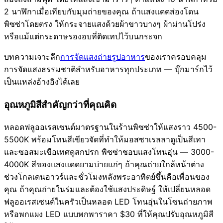
2 นาฬิกาเมื่อเทียบกับมุมถ่ายของคุณ ถ้าแสงแดดส่องโดน
พิซซ่าโดยตรง ให้กระจายแสงด้วยผ้าขาวบางๆ ผ้าม่านโปร่ง
หรือแม้แต่กระดาษรองอบที่ติดเทปไว้บนกระจก
บทความเจาะลึก
การจัดแสงถ่ายรูปอาหาร
ของเราครอบคลุม
การจัดแสงธรรมชาติสำหรับอาหารทุกประเภท — บุ๊กมาร์กไว้
เป็นแหล่งอ้างอิงได้เลย
อุณหภูมิสีสำคัญกว่าที่คุณคิด
หลอดฟลูออเรสเซนต์มาตรฐานในร้านพิซซ่าให้แสงราว 4500-
5500K พร้อมโทนสีเขียวจัดที่ทำให้มอสซาเรลลาดูเป็นสีเทา
และซอสมะเขือเทศดูสกปรก พิซซ่าชอบแสงโทนอุ่น — 3000-
4000K สีของแสงแดดยามบ่ายแก่ๆ ถ้าคุณถ่ายใกล้หน้าต่าง
ช่วงโกลเดนอาวร์และชั่วโมงหลังพระอาทิตย์ขึ้นคือเพื่อนของ
คุณ ถ้าคุณถ่ายในร่มและต้องใช้แสงประดิษฐ์ ให้เปลี่ยนหลอด
ฟลูออเรสเซนต์ในครัวเป็นหลอด LED โทนอุ่นในโซนถ่ายภาพ
หรือพกแผง LED แบบพกพาราคา $30 ที่ให้คุณปรับอุณหภูมิสี