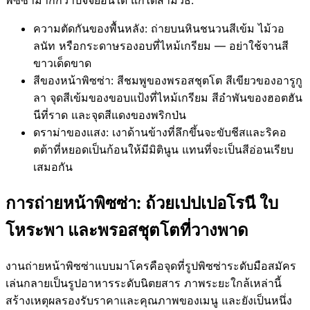
ความตัดกันของพื้นหลัง: ถ่ายบนหินชนวนสีเข้ม ไม้วอ
ลนัท หรือกระดาษรองอบที่ไหม้เกรียม — อย่าใช้จานสี
ขาวเด็ดขาด
สีของหน้าพิซซ่า: สีชมพูของพรอสชุตโต สีเขียวของอารูกู
ลา จุดสีเข้มของขอบแป้งที่ไหม้เกรียม สีอำพันของฮอตฮัน
นีที่ราด และจุดสีแดงของพริกป่น
ดราม่าของแสง: เงาด้านข้างที่ลึกขึ้นจะขับชีสและริคอ
ตต้าที่หยอดเป็นก้อนให้มีมิตินูน แทนที่จะเป็นสีอ่อนเรียบ
เสมอกัน
การถ่ายหน้าพิซซ่า: ถ้วยเปปเปอโรนี ใบ
โหระพา และพรอสชุตโตที่วางพาด
งานถ่ายหน้าพิซซ่าแบบมาโครคือจุดที่รูปพิซซ่าระดับมือสมัคร
เล่นกลายเป็นรูปอาหารระดับนิตยสาร ภาพระยะใกล้เหล่านี้
สร้างเหตุผลรองรับราคาและคุณภาพของเมนู และยังเป็นหนึ่ง