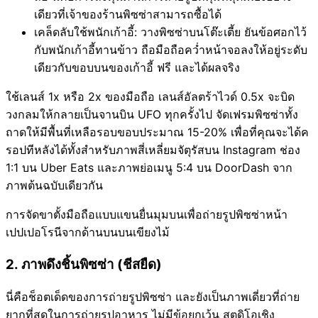
เดียวที่เจ้าของร้านพิซซ่าสามารถซื้อได้
เคล็ดลับใช้พนักเก้าอี้: วางพิซซ่าบนโต๊ะเตี้ย ยันข้อศอกไว้
กับพนักเก้าอี้ทานข้าว ถือมือถือคว่ำหน้าจอลงให้อยู่ระดับ
เดียวกับขอบบนของเก้าอี้ ฟรี และได้ผลจริง
ใช้เลนส์ 1x หรือ 2x ของมือถือ เลนส์อัลตร้าไวด์ 0.5x จะบิด
วงกลมให้กลายเป็นจานบิน UFO ทุกครั้งไป จัดเฟรมพิซซ่าทั้ง
ถาดให้มีพื้นที่เหลือรอบขอบประมาณ 15-20% เพื่อที่คุณจะได้ค
รอปทีหลังได้ทั้งสำหรับภาพสี่เหลี่ยมจัตุรัสบน Instagram ช่อง
1:1 บน Uber Eats และภาพย่อเมนู 5:4 บน DoorDash จาก
ภาพต้นฉบับเดียวกัน
การจัดขาตั้งมือถือแบบแขนยื่นมุมบนเพื่อถ่ายรูปพิซซ่าหน้า
เปปเปอโรนีจากด้านบนบนเขียงไม้
2. ภาพดึงชิ้นพิซซ่า (ชีสยืด)
นี่คือช็อตเด็ดของการถ่ายรูปพิซซ่า และยังเป็นภาพเดี่ยวที่ถ่าย
ยากที่สุดในการถ่ายรูปอาหาร ไม่มีข้อยกเว้น สตูดิโอเชิง