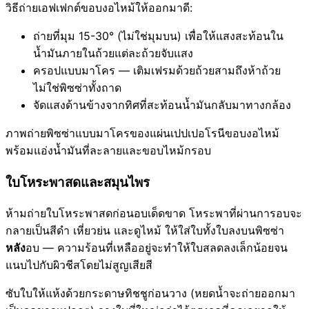
วิธีถ่ายเอฟเฟกต์ขอบงอไหม้ให้ออกมาดี:
ถ่ายที่มุม 15-30° (ไม่ใช่มุมบน) เพื่อให้แสงสะท้อนใน
น้ำมันภายในถ้วยแต่ละถ้วยจับแสง
ครอปแบบมาโคร — เติมเฟรมด้วยถ้วยสามถึงห้าถ้วย
ไม่ใช่พิซซ่าทั้งถาด
จัดแสงด้านข้างจากทิศที่สะท้อนน้ำมันกลับมาทางกล้อง
ภาพถ่ายพิซซ่าแบบมาโครของแผ่นเปปเปอโรนีขอบงอไหม้
พร้อมแอ่งน้ำมันที่ละลายและขอบไหม้กรอบ
ใบโหระพาสดและสมุนไพร
ห้ามถ่ายใบโหระพาสดก่อนอบเด็ดขาด โหระพาที่ผ่านการอบจะ
กลายเป็นสีดำ เหี่ยวย่น และดูไหม้ ให้ใส่ใบทั้งใบลงบนพิซซ่า
หลัง
อบ — ความร้อนที่เหลืออยู่จะทำให้ใบสลดลงเล็กน้อยจน
แนบไปกับผิวชีสโดยไม่สูญเสียสี
ซับใบให้แห้งด้วยกระดาษทิชชูก่อนวาง (หยดน้ำจะถ่ายออกมา