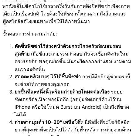
พาณิชย์ในชิคาโกใช้เวลาครึ่งวันกับภาพดึงชีสพิซซ่าเพียงภาพ
เดียวเป็นเรื่องปกติ โดยต้องใช้พิซซ่าทั้งถาดสามถึงสี่ถาดและ
ฟู้ดสไตลิสต์โดยเฉพาะเพื่อให้ได้ภาพนั้นมา
ขั้นตอนการทำ ตามลำดับ:
ตัดชิ้นพิซซ่าไว้ล่วงหน้าด้วยกรรไกรครัวก่อนอบรอบ
สุดท้าย
เมื่อชีสละลายระหว่างอบ มันจะเชื่อมติดกันใหม่
ตรงรอยตัด พอคุณยกขึ้น มันจะยืดออกอย่างสวยงามตาม
แนวรอยตัดนั้น
สอดตะหลิวบางๆ ไว้ใต้ชิ้นพิซซ่า
การมีมืออีกคู่ช่วยตรงนี้
จะช่วยให้ภาพของคุณรอด
ยกขึ้นทีละหนึ่งนิ้วพร้อมถ่ายด้วยโหมดต่อเนื่อง
ระบบ
ชัตเตอร์ต่อเนื่องของมือถือ (กดปุ่มชัตเตอร์ค้างไว้บน
iPhone หรือใช้โหมด Burst บน Android) เป็นสิ่งที่ขาด
ไม่ได้
ถ่ายจากมุมต่ำ 10–20° เหนือโต๊ะ
นี่คือสิ่งที่จะโชว์ชีสยืด
ยาวที่สุดเท่าที่จะเป็นไปได้ตัดกับพื้นหลัง การถ่ายจากด้าน