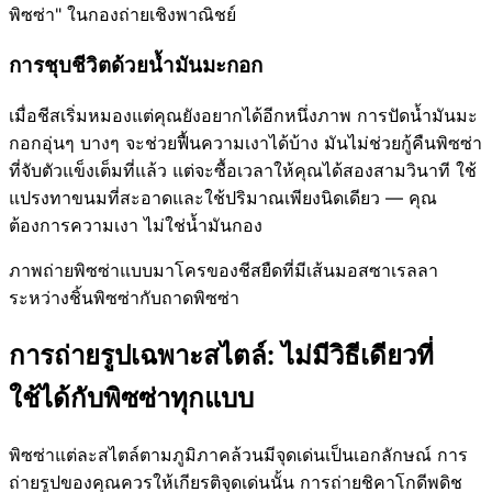
พิซซ่า" ในกองถ่ายเชิงพาณิชย์
การชุบชีวิตด้วยน้ำมันมะกอก
เมื่อชีสเริ่มหมองแต่คุณยังอยากได้อีกหนึ่งภาพ การปัดน้ำมันมะ
กอกอุ่นๆ บางๆ จะช่วยฟื้นความเงาได้บ้าง มันไม่ช่วยกู้คืนพิซซ่า
ที่จับตัวแข็งเต็มที่แล้ว แต่จะซื้อเวลาให้คุณได้สองสามวินาที ใช้
แปรงทาขนมที่สะอาดและใช้ปริมาณเพียงนิดเดียว — คุณ
ต้องการความเงา ไม่ใช่น้ำมันกอง
ภาพถ่ายพิซซ่าแบบมาโครของชีสยืดที่มีเส้นมอสซาเรลลา
ระหว่างชิ้นพิซซ่ากับถาดพิซซ่า
การถ่ายรูปเฉพาะสไตล์: ไม่มีวิธีเดียวที่
ใช้ได้กับพิซซ่าทุกแบบ
พิซซ่าแต่ละสไตล์ตามภูมิภาคล้วนมีจุดเด่นเป็นเอกลักษณ์ การ
ถ่ายรูปของคุณควรให้เกียรติจุดเด่นนั้น การถ่ายชิคาโกดีพดิช