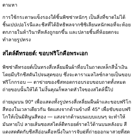
ตามหา
การใช้กระดาษแข็งรองใต้ชิ้นพิซซ่าหนักๆ เป็นสิ่งที่ขาดไม่ได้
ชิ้นเปปเปอโรนีและชีสที่ได้อิทธิพลจากซิซิเลียนหนักพอที่จะห้อย
ตกภายในห้าวินาทีหลังถูกยกขึ้น และปลายชิ้นที่ห้อยตกจะ
ทำลายรูปทรง
สไตล์ดีทรอยต์: ขอบฟริโกคือพระเอก
พิซซ่าดีทรอยต์เป็นทรงสี่เหลี่ยมผืนผ้าที่อบในถาดเหล็กสีน้ำเงิน
โดยมีบริกชีสดันไปจนสุดขอบ ซึ่งจะคาราเมลไลซ์กลายเป็นขอบ
ฟริโกกรอบ — ตาข่ายของชีสทอดกรอบรอบขอบถาดทั้งหมด
ถ่ายขอบนั้นให้ได้ ไม่งั้นคุณก็พลาดหัวใจของสไตล์นี้ไป
ถ่ายมุมบน 90° เพื่อแสดงทั้งรูปทรงสี่เหลี่ยมผืนผ้าและขอบฟริโก
สีทองในเวลาเดียวกัน จัดแสงจากด้านข้างที่ 45° เพื่อขับขอบฟริ
โกให้เป็นมิตินูนสีทอง — แสงจากด้านบนแบบแบนๆ จะทำให้
มันหายไป ลายเส้นซอสสไตล์ดีทรอยต์ราดไว้ด้านบนหลังอบ สี
แดงสดตัดกับชีสสีอ่อนคือหนึ่งในการจับคู่ที่ถ่ายออกมาสวยที่สุด