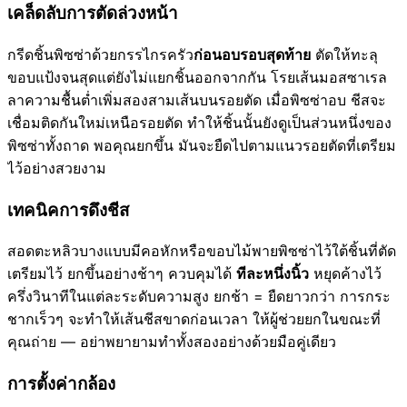
เคล็ดลับการตัดล่วงหน้า
กรีดชิ้นพิซซ่าด้วยกรรไกรครัว
ก่อนอบรอบสุดท้าย
ตัดให้ทะลุ
ขอบแป้งจนสุดแต่ยังไม่แยกชิ้นออกจากกัน โรยเส้นมอสซาเรล
ลาความชื้นต่ำเพิ่มสองสามเส้นบนรอยตัด เมื่อพิซซ่าอบ ชีสจะ
เชื่อมติดกันใหม่เหนือรอยตัด ทำให้ชิ้นนั้นยังดูเป็นส่วนหนึ่งของ
พิซซ่าทั้งถาด พอคุณยกขึ้น มันจะยืดไปตามแนวรอยตัดที่เตรียม
ไว้อย่างสวยงาม
เทคนิคการดึงชีส
สอดตะหลิวบางแบบมีคอหักหรือขอบไม้พายพิซซ่าไว้ใต้ชิ้นที่ตัด
เตรียมไว้ ยกขึ้นอย่างช้าๆ ควบคุมได้
ทีละหนึ่งนิ้ว
หยุดค้างไว้
ครึ่งวินาทีในแต่ละระดับความสูง ยกช้า = ยืดยาวกว่า การกระ
ชากเร็วๆ จะทำให้เส้นชีสขาดก่อนเวลา ให้ผู้ช่วยยกในขณะที่
คุณถ่าย — อย่าพยายามทำทั้งสองอย่างด้วยมือคู่เดียว
การตั้งค่ากล้อง