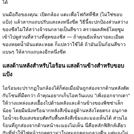
ได้
บนมือถือของคุณ: เปิดกล้อง แตะเพื่อโฟกัสที่ชีส (ไม่ใช่ขอบ
แป้ง) แล้วลากแถบปรับแสงลงหนึ่งขีด วิธีนี้จะปกป้องส่วนสว่าง
ของชีสไม่ให้สว่างจ้าจนกลายเป็นสีขาว ตรวจผลลัพธ์โดยซูม
เข้าไปดูส่วนที่สว่างที่สุดของชีส — ถ้าคุณยังเห็นรายละเอียด
ของหยดน้ำมันแต่ละหยด ก็แปลว่าใช้ได้ ถ้ามันเป็นก้อนสีขาว
แบนๆ ให้ลากแถบลงอีกหนึ่งขีด
แสงด้านหลังสำหรับไอร้อน แสงด้านข้างสำหรับขอบ
แป้ง
ไอร้อนจะปรากฏในกล้องได้ก็ต่อเมื่อมันถูกส่องจากด้านหลังตัด
กับโซนที่มืดกว่า ถ้าคุณอยากเก็บไอควันแบบ "เพิ่งออกจากเตา"
ให้วางแหล่งแสงเยื้องไปด้านหลังและด้านข้างของพิซซ่าเล็ก
น้อย โดยมีผนังหรือฉากหลังสีเข้มอยู่ด้านหลังโดยตรง อนุภาค
ไอน้ำจะจับแสงขอบตัดกับพื้นหลังสีเข้มและมองเห็นได้ ส่วนไอ
ร้อนที่ถูกส่องจากด้านหน้าจะมองไม่เห็น นี่คือหลักฟิสิกส์เดียว
กับที่ทำให้ไฟหน้ารถดูดราม่าในหมอกตอนกลางคืน แต่มองไม่