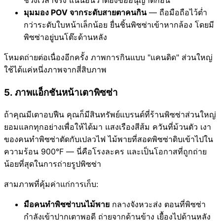
มุมมอง POV จากระดับสายตาคนกิน
— ถือมือถือไว้ต่ำ
กว่าระดับใบหน้าเล็กน้อย ยื่นชิ้นพิซซ่าเข้าหากล้อง โดยมี
พิซซ่าอยู่บนโต๊ะด้านหลัง
โหมดถ่ายต่อเนื่องอีกครั้ง ภาพการกินแบบ "แคนดิด" ส่วนใหญ่
ใช้ได้แค่หนึ่งภาพจากสี่สิบภาพ
5. ภาพแอ็กชันหน้าเตาพิซซ่า
ถ้าคุณมีเตาอบฟืน คุณก็มีสินทรัพย์แบรนด์ที่ร้านพิซซ่าส่วนใหญ่
ยอมแลกทุกอย่างเพื่อให้ได้มา แสงเรืองสีส้ม ควันที่ม้วนตัว เงา
ของคนทำพิซซ่าตัดกับเปลวไฟ ไม้พายที่สอดพิซซ่าดิบเข้าไปใน
ความร้อน 900°F — นี่คือโรงละคร และเป็นโอกาสที่ถูกถ่าย
น้อยที่สุดในการถ่ายรูปพิซซ่า
สามภาพที่คุ้มค่าแก่การเก็บ:
มือคนทำพิซซ่าบนไม้พาย
กลางจังหวะส่ง ตอนที่พิซซ่า
กำลังเข้าปากเตาพอดี ถ่ายจากด้านข้าง เยื้องไปด้านหลัง