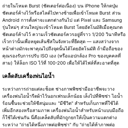
ถ่ายในโหมด Burst (ชัตเตอร์ต่อเนื่อง) บน iPhone ให้กดปุ่ม
ชัตเตอร์ค้างไว้หรือสไลด์ไปทางซ้ายเพื่อเข้าโหมด Burst ส่วน
Android การตั้งค่าจะแตกต่างกันไป แต่ Pixel และ Samsung
รุ่นใหม่ๆ ส่วนใหญ่จะเข้าโหมด Burst โดยอัตโนมัติเมื่อคุณกด
ชัตเตอร์ค้างไว้ ความเร็วชัตเตอร์ควรอยู่ที่ราว 1/200 วินาทีหรือ
เร็วกว่านั้นเพื่อหยุดเส้นชีสในจังหวะที่ยืดสุด — แสงสว่างจาก
หน้าต่างมักจะพาคุณไปถึงจุดนั้นได้โดยอัตโนมัติ ถ้ามือถือของ
คุณรองรับการปรับ ISO เอง (หรือแอปกล้อง Pro ของบุคคลที่
สาม) ให้ล็อก ISO ไว้ที่ 100-200 เพื่อให้ได้ไฟล์ที่สะอาดที่สุด
เคล็ดลับเครื่องพ่นไอน้ำ
ระหว่างการถ่ายแต่ละช็อต ช่างภาพพิซซ่ามืออาชีพจะวาง
เครื่องพ่นไอน้ำรีดผ้าไว้นอกเฟรมเล็กน้อย เล็งไปที่พิซซ่า ไอน้ำ
ร้อนชื้นจะช่วยให้ชีสนุ่มและ "มีชีวิต" สำหรับเก็บภาพที่ใช้ได้
เพิ่มอีกสองหรือสามภาพ เครื่องพ่นไอน้ำสำหรับหน้าแบบมือถือ
ก็ใช้ได้เช่นกัน นี่คือเคล็ดลับที่มักถูกยกให้เป็นความแตกต่าง
ระหว่าง "ถ่ายได้หนึ่งภาพต่อพิซซ่า" กับ "ถ่ายได้ห้าภาพต่อ