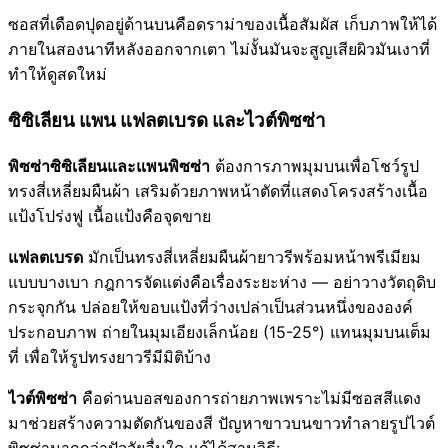
ซอสที่เดือดปุดอยู่ด้านบนคือดราม่าของเนื้อสัมผัส เก็บภาพให้ได้
ภายในสองนาทีหลังออกจากเตา ไม่งั้นมันจะสูญเสียผิวมันเงาที่
ทำให้ดูสดใหม่
ซิซิเลียน แพน แฟลตเบรด และไวต์พิซซ่า
พิซซ่าซิซิเลียนและแพนพิซซ่า
ต้องการภาพมุมบนเพื่อโชว์รูป
ทรงสี่เหลี่ยมผืนผ้า เสริมด้วยภาพหน้าตัดที่แสดงโครงสร้างเนื้อ
แป้งโปร่งฟู เนื้อแป้งคือจุดขาย
แฟลตเบรด
มักเป็นทรงสี่เหลี่ยมผืนผ้ายาวรีพร้อมหน้าพรีเมียม
แบบบางเบา กฎการจัดแต่งคือเรื่องระยะห่าง — อย่าวางวัตถุดิบ
กระจุกกัน ปล่อยให้ขอบแป้งที่ว่างเปล่าเป็นส่วนหนึ่งขององค์
ประกอบภาพ ถ่ายในมุมเอียงเล็กน้อย (15-25°) แทนมุมบนเต็ม
ที่ เพื่อให้รูปทรงยาวรีมีมิติบ้าง
ไวต์พิซซ่า
คือด่านบอสของการถ่ายภาพเพราะไม่มีซอสสีแดง
มาช่วยสร้างความตัดกันของสี ปัญหาขาวบนขาวทำลายรูปไวต์
พิซซ่ามากกว่าปัจจัยอื่นใด แก้ได้สามวิธี: