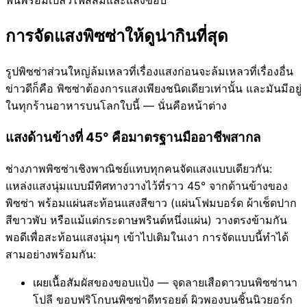
ฟืนพร้อมเปลวไฟสีส้มและแสงขอบ
การจัดแสงพิซซ่าให้ดูน่ากินที่สุด
รูปพิซซ่าส่วนใหญ่ล้มเหลวที่เรื่องแสงก่อนจะล้มเหลวที่เรื่องอื่น
ข่าวดีก็คือ พิซซ่าต้องการแสงเพียงชนิดเดียวเท่านั้น และมันมีอยู่
ในทุกร้านอาหารบนโลกใบนี้ — นั่นคือหน้าต่าง
แสงด้านข้างที่ 45° คือมาตรฐานมืออาชีพสากล
ช่างภาพพิซซ่าเชิงพาณิชย์แทบทุกคนจัดแสงแบบเดียวกัน:
แหล่งแสงนุ่มแบบมีทิศทางวางไว้ที่ราว 45° จากด้านข้างของ
พิซซ่า พร้อมแผ่นสะท้อนแสงสีขาว (แผ่นโฟมบอร์ด ผ้าเช็ดปาก
สีขาวพับ หรือแม้แต่กระดาษพรินต์หนึ่งแผ่น) วางตรงข้ามกัน
พอดีเพื่อสะท้อนแสงนุ่มๆ เข้าไปเติมในเงา การจัดแบบนี้ทำได้
สามอย่างพร้อมกัน:
เผยเนื้อสัมผัสของขอบแป้ง — จุดลายเสือดาวบนพิซซ่านา
โปลี ขอบฟริโกบนพิซซ่าดีทรอยต์ ผิวพองบนชิ้นนิวยอร์ก