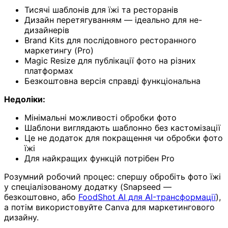
Тисячі шаблонів для їжі та ресторанів
Дизайн перетягуванням — ідеально для не-
дизайнерів
Brand Kits для послідовного ресторанного
маркетингу (Pro)
Magic Resize для публікації фото на різних
платформах
Безкоштовна версія справді функціональна
Недоліки:
Мінімальні можливості обробки фото
Шаблони виглядають шаблонно без кастомізації
Це не додаток для покращення чи обробки фото
їжі
Для найкращих функцій потрібен Pro
Розумний робочий процес: спершу обробіть фото їжі
у спеціалізованому додатку (Snapseed —
безкоштовно, або
FoodShot AI для AI-трансформації
),
а потім використовуйте Canva для маркетингового
дизайну.