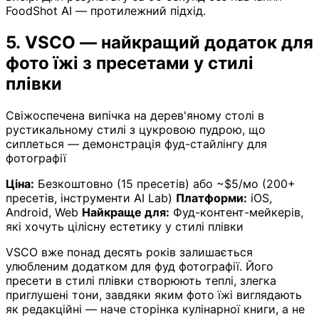
FoodShot AI — протилежний підхід.
5. VSCO — найкращий додаток для
фото їжі з пресетами у стилі
плівки
Свіжоспечена випічка на дерев'яному столі в
рустикальному стилі з цукровою пудрою, що
сиплеться — демонстрація фуд-стайлінгу для
фотографії
Ціна:
Безкоштовно (15 пресетів) або ~$5/мо (200+
пресетів, інструменти AI Lab)
Платформи:
iOS,
Android, Web
Найкраще для:
Фуд-контент-мейкерів,
які хочуть цілісну естетику у стилі плівки
VSCO вже понад десять років залишається
улюбленим додатком для фуд фотографії. Його
пресети в стилі плівки створюють теплі, злегка
приглушені тони, завдяки яким фото їжі виглядають
як редакційні — наче сторінка кулінарної книги, а не