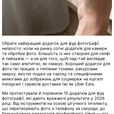
Обрати найкращий додаток для фуд фотографії
непросто, коли на ринку сотні додатків для камери
та обробки фото. Більшість із них створені для селфі
й пейзажів — а не для того, щоб пад-тай виглядав
так само апетитно, як смакує. Хороший додаток для
фото їжі працює з теплими тонами, ракурсами
зверху, якістю подачі на тарілці та специфічними
вимогами до зображень для соцмереж на кшталт
Instagram і сервісів доставки їжі як Uber Eats.
Ми протестували й порівняли 10 додатків для фуд
фотографії, які дають вражаючі результати у 2026
році. Від інструментів на основі штучного інтелекту,
що перетворюють фото з телефону за секунди, до
безкоштовних редакторів професійного рівня — ось