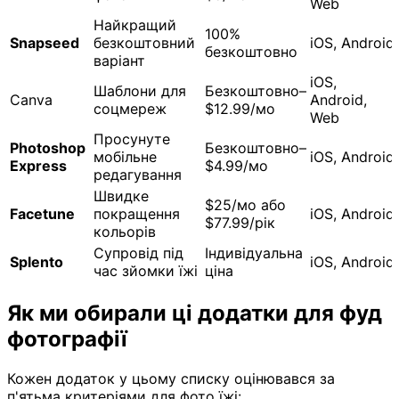
Web
Найкращий
100%
Snapseed
безкоштовний
iOS, Android
безкоштовно
варіант
iOS,
Шаблони для
Безкоштовно–
Canva
Android,
соцмереж
$12.99/мо
Web
Просунуте
Photoshop
Безкоштовно–
мобільне
iOS, Android
Express
$4.99/мо
редагування
Швидке
$25/мо або
Facetune
покращення
iOS, Android
$77.99/рік
кольорів
Супровід під
Індивідуальна
Splento
iOS, Android
час зйомки їжі
ціна
Як ми обирали ці додатки для фуд
фотографії
Кожен додаток у цьому списку оцінювався за
п'ятьма критеріями для фото їжі: