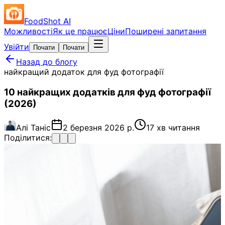
FoodShot AI
Можливості
Як це працює
Ціни
Поширені запитання
Увійти
Почати
Почати
Назад до блогу
найкращий додаток для фуд фотографії
10 найкращих додатків для фуд фотографії
(2026)
Алі Таніс
2 березня 2026 р.
17 хв читання
Поділитися: