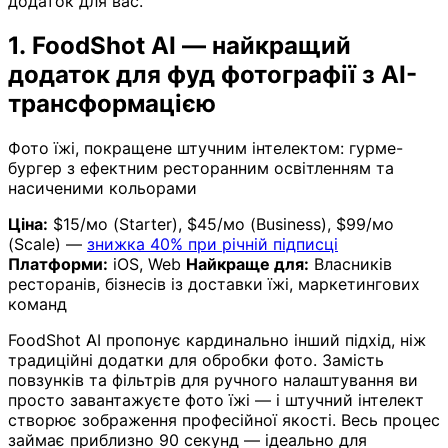
додаток для вас.
1. FoodShot AI — найкращий
додаток для фуд фотографії з AI-
трансформацією
Фото їжі, покращене штучним інтелектом: гурме-
бургер з ефектним ресторанним освітленням та
насиченими кольорами
Ціна:
$15/мо (Starter), $45/мо (Business), $99/мо
(Scale) —
знижка 40% при річній підписці
Платформи:
iOS, Web
Найкраще для:
Власників
ресторанів, бізнесів із доставки їжі, маркетингових
команд
FoodShot AI пропонує кардинально інший підхід, ніж
традиційні додатки для обробки фото. Замість
повзунків та фільтрів для ручного налаштування ви
просто завантажуєте фото їжі — і штучний інтелект
створює зображення професійної якості. Весь процес
займає приблизно 90 секунд — ідеально для