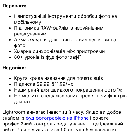
Переваги:
Найпотужніші інструменти обробки фото на
мобільному
Підтримка RAW-файлів із неруйнівним
редагуванням
AI-маскування для точного виділення їжі на
фото
Хмарна синхронізація між пристроями
80+ уроків із фуд фотографії
Недоліки:
Крута крива навчання для початківців
Підписка $9.99–$11.99/мо
Надмірний для швидкого покращення фото їжі
Не містить спеціалізованих пресетів чи фільтрів
для їжі
Lightroom вимагає інвестицій часу. Якщо ви добре
знайомі з
фуд фотографією на iPhone
і хочете
професійний контроль редагування — це ідеальний
вибір. Для результату за 90 секунд без навчання