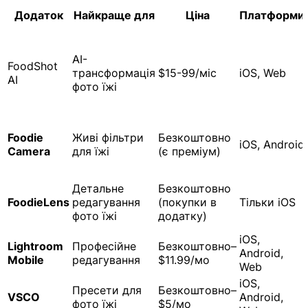
Додаток
Найкраще для
Ціна
Платформи
AI-
FoodShot
трансформація
$15-99/міс
iOS, Web
AI
фото їжі
Foodie
Живі фільтри
Безкоштовно
iOS, Android
Camera
для їжі
(є преміум)
Детальне
Безкоштовно
FoodieLens
редагування
(покупки в
Тільки iOS
фото їжі
додатку)
iOS,
Lightroom
Професійне
Безкоштовно–
Android,
Mobile
редагування
$11.99/мо
Web
iOS,
Пресети для
Безкоштовно–
VSCO
Android,
фото їжі
$5/мо