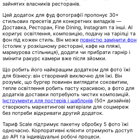
зайнятих власників ресторанів.
Цей додаток для фуд фотографії пропонує 30+
стильових пресетів для конкретних випадків —
Доставка, Ресторан, Fine Dining, Instagram та інші. AI
коригує освітлення, композицію, подачу на тарілці та
фон під кожен стиль. Він може
повністю замінити фон
(столик у розкішному ресторані, кафе на пляжі,
мармурова стільниця), додати чи прибрати гарнір і
змінити ракурс камери вже після зйомки.
Що робить його найкращим додатком для фото їжі
для бізнесу: він створений виключно для їжі. Він
розуміє, що бургер повинен виглядати соковитим,
тепле освітлення робить пасту красивою, а фото для
додатків доставки потребують чистих композицій.
Інструменти для постерів і шаблонів
(50+ дизайнів)
створюють маркетингові матеріали для соцмереж
без потреби відкривати другий додаток.
Тариф Scale підтримує пакетну обробку 5 фото їжі
одночасно. Корпоративні клієнти отримують доступ
до API та індивідуальні робочі процеси.