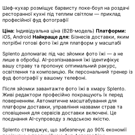
Шеф-кухар розміщує барвисту поке-боул на роздачі
ресторанної кухні під теплим світлом — приклад
професійної фуд фотографії
Ціна:
Індивідуальна ціна (B2B-модель)
Платформи:
iOS, Android
Найкраще для:
Бізнесів доставки, яким
потрібні готові фото їжі для платформ у масштабі
Splento допомагає під час зйомки фото їжі — а не
лише в обробці. AI-розпізнавання їжі ідентифікує
вашу страву та пропонує оптимальний ракурс,
освітлення та композицію. Як персональний тренер із
фуд фотографії у вашому телефоні.
Після зйомки завантажте фото їжі в хмару Splento.
Живі редактори професійно покращують їх перед
поверненням. Автоматичне масштабування для
платформ доставки, управління назвами страв та
сповіщення для сервісів доставки включені. Це
поєднання AI-супроводу з людською якістю.
Splento стверджує, що забезпечує до 90% економії