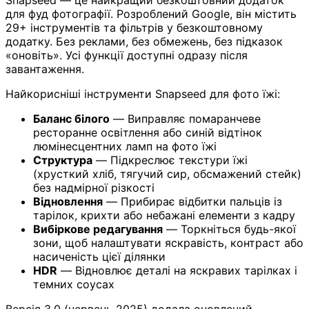
для фуд фотографії. Розроблений Google, він містить
29+ інструментів та фільтрів у безкоштовному
додатку. Без реклами, без обмежень, без підказок
«оновіть». Усі функції доступні одразу після
завантаження.
Найкорисніші інструменти Snapseed для фото їжі:
Баланс білого
— Виправляє помаранчеве
ресторанне освітлення або синій відтінок
люмінесцентних ламп на фото їжі
Структура
— Підкреслює текстури їжі
(хрусткий хліб, тягучий сир, обсмажений стейк)
без надмірної різкості
Відновлення
— Прибирає відбитки пальців із
тарілок, крихти або небажані елементи з кадру
Вибіркове редагування
— Торкніться будь-якої
зони, щоб налаштувати яскравість, контраст або
насиченість цієї ділянки
HDR
— Відновлює деталі на яскравих тарілках і
темних соусах
Версія 3.0 (червень 2025) додала оновлений