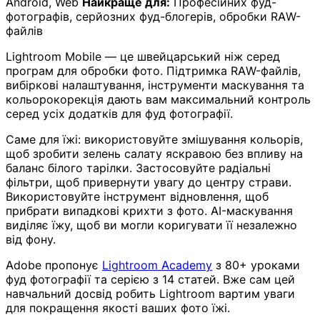
Android, Web
Найкраще для:
Професійних фуд-
фотографів, серйозних фуд-блогерів, обробки RAW-
файлів
Lightroom Mobile — це швейцарський ніж серед
програм для обробки фото. Підтримка RAW-файлів,
вибіркові налаштування, інструменти маскування та
кольорокорекція дають вам максимальний контроль
серед усіх додатків для фуд фотографії.
Саме для їжі: використовуйте змішування кольорів,
щоб зробити зелень салату яскравою без впливу на
баланс білого тарілки. Застосовуйте радіальні
фільтри, щоб привернути увагу до центру страви.
Використовуйте інструмент відновлення, щоб
прибрати випадкові крихти з фото. AI-маскування
виділяє їжу, щоб ви могли коригувати її незалежно
від фону.
Adobe пропонує
Lightroom Academy
з 80+ уроками
фуд фотографії та серією з 14 статей. Вже сам цей
навчальний досвід робить Lightroom вартим уваги
для покращення якості ваших фото їжі.