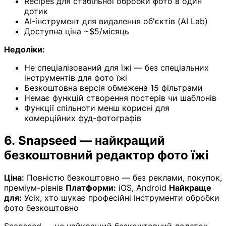
Recipes для стабільної обробки фото в один
дотик
AI-інструмент для видалення об'єктів (AI Lab)
Доступна ціна ~$5/місяць
Недоліки:
Не спеціалізований для їжі — без спеціальних
інструментів для фото їжі
Безкоштовна версія обмежена 15 фільтрами
Немає функцій створення постерів чи шаблонів
Функції спільноти менш корисні для
комерційних фуд-фотографів
6. Snapseed — найкращий
безкоштовний редактор фото їжі
Ціна:
Повністю безкоштовно — без реклами, покупок,
преміум-рівнів
Платформи:
iOS, Android
Найкраще
для:
Усіх, хто шукає професійні інструменти обробки
фото безкоштовно
Snapseed — це найкращий безкоштовний додаток