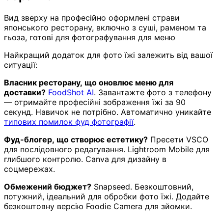
Вид зверху на професійно оформлені страви
японського ресторану, включно з суші, раменом та
гьоза, готові для фотографування для меню
Найкращий додаток для фото їжі залежить від вашої
ситуації:
Власник ресторану, що оновлює меню для
доставки?
FoodShot AI
. Завантажте фото з телефону
— отримайте професійні зображення їжі за 90
секунд. Навичок не потрібно. Автоматично уникайте
типових помилок фуд фотографії
.
Фуд-блогер, що створює естетику?
Пресети VSCO
для послідовного редагування. Lightroom Mobile для
глибшого контролю. Canva для дизайну в
соцмережах.
Обмежений бюджет?
Snapseed. Безкоштовний,
потужний, ідеальний для обробки фото їжі. Додайте
безкоштовну версію Foodie Camera для зйомки.