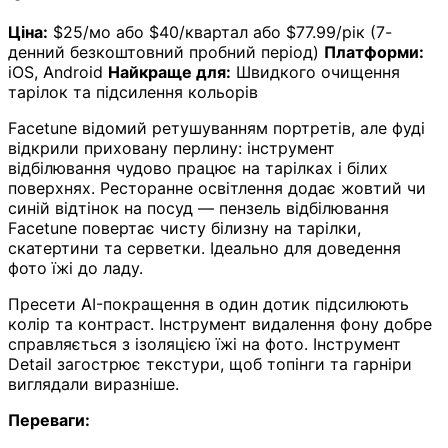
Ціна:
$25/мо або $40/квартал або $77.99/рік (7-
денний безкоштовний пробний період)
Платформи:
iOS, Android
Найкраще для:
Швидкого очищення
тарілок та підсилення кольорів
Facetune відомий ретушуванням портретів, але фуді
відкрили приховану перлину: інструмент
відбілювання чудово працює на тарілках і білих
поверхнях. Ресторанне освітлення додає жовтий чи
синій відтінок на посуд — пензель відбілювання
Facetune повертає чисту білизну на тарілки,
скатертини та серветки. Ідеально для доведення
фото їжі до ладу.
Пресети AI-покращення в один дотик підсилюють
колір та контраст. Інструмент видалення фону добре
справляється з ізоляцією їжі на фото. Інструмент
Detail загострює текстури, щоб топінги та гарніри
виглядали виразніше.
Переваги: