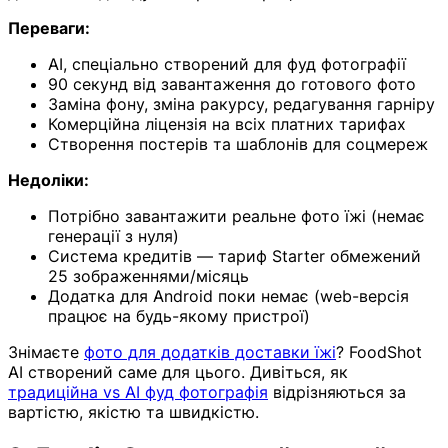
Переваги:
AI, спеціально створений для фуд фотографії
90 секунд від завантаження до готового фото
Заміна фону, зміна ракурсу, редагування гарніру
Комерційна ліцензія на всіх платних тарифах
Створення постерів та шаблонів для соцмереж
Недоліки:
Потрібно завантажити реальне фото їжі (немає
генерації з нуля)
Система кредитів — тариф Starter обмежений
25 зображеннями/місяць
Додатка для Android поки немає (web-версія
працює на будь-якому пристрої)
Знімаєте
фото для додатків доставки їжі
? FoodShot
AI створений саме для цього. Дивіться, як
традиційна vs AI фуд фотографія
відрізняються за
вартістю, якістю та швидкістю.