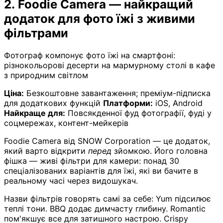
2. Foodie Camera — найкращий
додаток для фото їжі з живими
фільтрами
Фотограф компонує фото їжі на смартфоні:
різнокольорові десерти на мармурному столі в кафе
з природним світлом
Ціна:
Безкоштовне завантаження; преміум-підписка
для додаткових функцій
Платформи:
iOS, Android
Найкраще для:
Повсякденної фуд фотографії, фуді у
соцмережах, контент-мейкерів
Foodie Camera від SNOW Corporation — це додаток,
який варто відкрити
перед
зйомкою. Його головна
фішка — живі фільтри для камери: понад 30
спеціалізованих варіантів для їжі, які ви бачите в
реальному часі через видошукач.
Назви фільтрів говорять самі за себе: Yum підсилює
теплі тони. BBQ додає димчасту глибину. Romantic
пом'якшує все для затишного настрою. Crispy