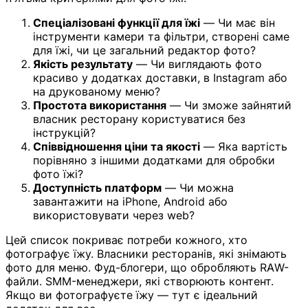
Спеціалізовані функції для їжі
— Чи має він
інструменти камери та фільтри, створені саме
для їжі, чи це загальний редактор фото?
Якість результату
— Чи виглядають фото
красиво у додатках доставки, в Instagram або
на друкованому меню?
Простота використання
— Чи зможе зайнятий
власник ресторану користуватися без
інструкцій?
Співвідношення ціни та якості
— Яка вартість
порівняно з іншими додатками для обробки
фото їжі?
Доступність платформ
— Чи можна
завантажити на iPhone, Android або
використовувати через web?
Цей список покриває потреби кожного, хто
фотографує їжу. Власники ресторанів, які знімають
фото для меню. Фуд-блогери, що обробляють RAW-
файли. SMM-менеджери, які створюють контент.
Якщо ви фотографуєте їжу — тут є ідеальний