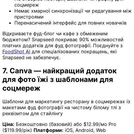
соцмереж
Немає хмарної синхронізації чи редагування між
пристроями
Перенасичений інтерфейс для повних новачків
Відкриваєте фуд-блог чи кафе з обмеженим
бюджетом? Snapseed покриває 90% можливостей
платних додатків для фуд фотографії. Поєднуйте з
FoodShot AI
для спеціалізованих покращень, які
Snapseed не забезпечує.
7. Canva — найкращий додаток
для фото їжі з шаблонами для
соцмереж
Шаблони для маркетингу ресторану в соцмережах із
макетами фуд фотографії на чистому білому тлі з
реквізитом для стайлінгу
Ціна:
Безкоштовно (базовий) або $12.99/мо Pro
($119.99/рік)
Платформи:
iOS, Android, Web