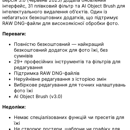
інтерфейс, 31 плівковий фільтр та AI Object Brush для
інтелектуального видалення об'єктів. Один із
небагатьох безкоштовних додатків, що підтримує
RAW DNG-файли для високоякісної обробки фото.
Переваги:
Повністю безкоштовний — найкращий
безкоштовний додаток для фото їжі, без
сумнівів
29+ професійних інструментів та фільтрів для
редагування
Підтримка RAW DNG-файлів
Неруйнівне редагування з історією змін
Вибіркове редагування для точних налаштувань
фото їжі
AI Object Brush (v3.0)
Недоліки:
Немає спеціалізованих функцій чи пресетів для
їжі
Не створює постери, шаблони чи графіку для