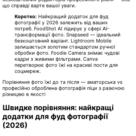
що справді варте вашої уваги.
Коротко:
Найкращий додаток для фуд
фотографії у 2026 залежить від ваших
потреб. FoodShot AI лідирує у сфері AI-
трансформації фото. Snapseed — ідеальний
безкоштовний варіант. Lightroom Mobile
залишається золотим стандартом ручної
обробки фото. Foodie Camera знімає чудові
кадри з живими фільтрами. Canva
перетворює фото їжі на красиві пости для
соцмереж.
Порівняння фото їжі до та після — аматорська vs
професійно оброблена фотографія піци з разючою
різницею в якості
Швидке порівняння: найкращі
додатки для фуд фотографії
(2026)