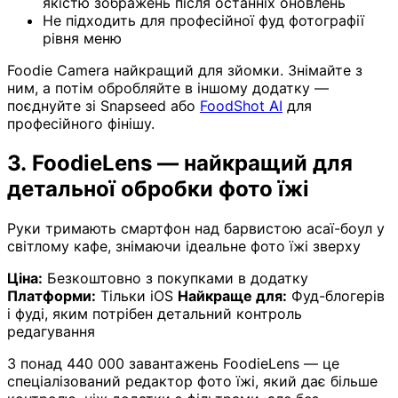
якістю зображень після останніх оновлень
Не підходить для професійної фуд фотографії
рівня меню
Foodie Camera найкращий для зйомки. Знімайте з
ним, а потім обробляйте в іншому додатку —
поєднуйте зі Snapseed або
FoodShot AI
для
професійного фінішу.
3. FoodieLens — найкращий для
детальної обробки фото їжі
Руки тримають смартфон над барвистою асаї-боул у
світлому кафе, знімаючи ідеальне фото їжі зверху
Ціна:
Безкоштовно з покупками в додатку
Платформи:
Тільки iOS
Найкраще для:
Фуд-блогерів
і фуді, яким потрібен детальний контроль
редагування
З понад 440 000 завантажень FoodieLens — це
спеціалізований редактор фото їжі, який дає більше