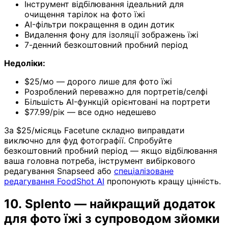
Інструмент відбілювання ідеальний для
очищення тарілок на фото їжі
AI-фільтри покращення в один дотик
Видалення фону для ізоляції зображень їжі
7-денний безкоштовний пробний період
Недоліки:
$25/мо — дорого лише для фото їжі
Розроблений переважно для портретів/селфі
Більшість AI-функцій орієнтовані на портрети
$77.99/рік — все одно недешево
За $25/місяць Facetune складно виправдати
виключно для фуд фотографії. Спробуйте
безкоштовний пробний період — якщо відбілювання
ваша головна потреба, інструмент вибіркового
редагування Snapseed або
спеціалізоване
редагування FoodShot AI
пропонують кращу цінність.
10. Splento — найкращий додаток
для фото їжі з супроводом зйомки