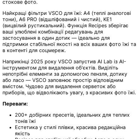
стокове фото.
Найкращі фільтри VSCO для їжі: A4 (теплі аналогові
тони), A6 PRO (відшліфований і чистий), KE1
(вицвілий рустикальний). Функція Recipes зберігає
ваші улюблені комбінації редагувань для
застосування в один дотик — ідеально для
підтримки стабільної якості на всіх ваших фото їжі та
в контенті для соцмереж.
Наприкінці 2025 року VSCO запустив AI Lab із AI-
інструментом для видалення об'єктів. Виділіть
непотрібні елементи за допомогою пензля, дотику
або ласо — VSCO заповнює простір відповідним
вмістом. Чудово для видалення серветок або
приборів, що відволікають увагу, з красивих фото їжі.
Переваги:
200+ добірних пресетів, ідеальних для теплих
тонів їжі
Естетика у стилі плівки, красива редакційна
якість