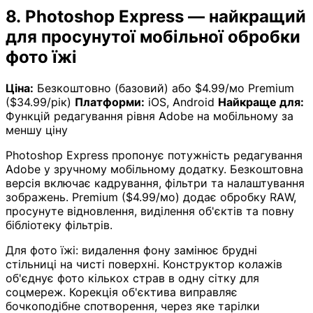
8. Photoshop Express — найкращий
для просунутої мобільної обробки
фото їжі
Ціна:
Безкоштовно (базовий) або $4.99/мо Premium
($34.99/рік)
Платформи:
iOS, Android
Найкраще для:
Функцій редагування рівня Adobe на мобільному за
меншу ціну
Photoshop Express пропонує потужність редагування
Adobe у зручному мобільному додатку. Безкоштовна
версія включає кадрування, фільтри та налаштування
зображень. Premium ($4.99/мо) додає обробку RAW,
просунуте відновлення, виділення об'єктів та повну
бібліотеку фільтрів.
Для фото їжі: видалення фону замінює брудні
стільниці на чисті поверхні. Конструктор колажів
об'єднує фото кількох страв в одну сітку для
соцмереж. Корекція об'єктива виправляє
бочкоподібне спотворення, через яке тарілки