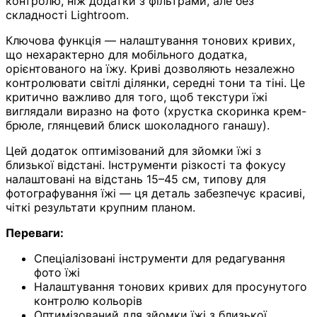
контролю, ніж додатки з фільтрами, але без
складності Lightroom.
Ключова функція — налаштування тонових кривих,
що нехарактерно для мобільного додатка,
орієнтованого на їжу. Криві дозволяють незалежно
контролювати світлі ділянки, середні тони та тіні. Це
критично важливо для того, щоб текстури їжі
виглядали виразно на фото (хрустка скоринка крем-
брюле, глянцевий блиск шоколадного ганашу).
Цей додаток оптимізований для зйомки їжі з
близької відстані. Інструменти різкості та фокусу
налаштовані на відстань 15–45 см, типову для
фотографування їжі — ця деталь забезпечує красиві,
чіткі результати крупним планом.
Переваги:
Спеціалізовані інструменти для редагування
фото їжі
Налаштування тонових кривих для просунутого
контролю кольорів
Оптимізований для зйомки їжі з близької