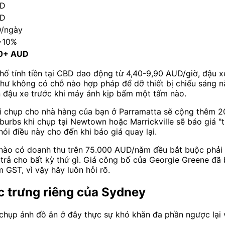
UD
UD
/ngày
~10%
00+ AUD
 phố tính tiền tại CBD dao động từ 4,40-9,90 AUD/giờ, đậu
như không có chỗ nào hợp pháp để dỡ thiết bị chiếu sáng 
 đậu xe trước khi máy ảnh kịp bấm một tấm nào.
di chụp cho nhà hàng của bạn ở Parramatta sẽ cộng thêm 20
urbs khi chụp tại Newtown hoặc Marrickville sẽ báo giá "t
nói điều này cho đến khi báo giá quay lại.
a nào có doanh thu trên 75.000 AUD/năm đều bắt buộc phải
trả cho bất kỳ thứ gì. Giá công bố của Georgie Greene đ
GST, vì vậy hãy luôn hỏi rõ.
c trưng riêng của Sydney
hụp ảnh đồ ăn ở đây thực sự khó khăn đa phần ngược lại v