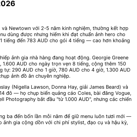
 2026
t và Newtown với 2-5 năm kinh nghiệm, thường kết hợp
 menu dùng được nhưng hiếm khi đạt chuẩn ảnh hero cho
 1 tiếng đến 783 AUD cho gói 4 tiếng — cao hơn khoảng
nhiếp ảnh gia nhà hàng đang hoạt động. Georgie Greene
, 1.600 AUD cho ngày trọn vẹn 8 tiếng, cộng thêm 150
 tự: 290 AUD cho 1 giờ, 780 AUD cho 4 giờ, 1.300 AUD
chụp ảnh đồ ăn chuyên nghiệp.
slay (Nigella Lawson, Donna Hay, giải James Beard) và
 14 đô — họ chụp biển quảng cáo Coles, bài đăng Vogue,
vell Photography bắt đầu "từ 1.000 AUD", nhưng các chiến
ảng ba đến bốn lần mỗi năm để giữ menu luôn tươi mới —
ảnh gia cộng dồn với chi phí stylist, đạo cụ và hậu kỳ,