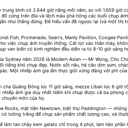
trung bình có 2.644 giờ nắng mỗi năm, so với 1.659 giờ c
g đổ cứng trên đĩa và lệch màu phá hỏng các buổi chụp ánh 
gần như thẳng đứng. Để hiểu vấn đề ngược lại (và một thị t
ondi Fish, Promenade, Sean's, Manly Pavilion, Coogee Pavi
ho việc chụp ảnh truyền thống. Cát lọt vào thân máy, khôn
ụp ven biển có kinh nghiệm đều diễn ra từ 8-10 giờ sáng ho
a Sydney năm 2026 là Modern Asian — Mr Wong, Cho Cho Sa
i tiếng khó chụp đẹp. Nước sốt nâu, há cảo dim sum, chá
giác. Một nhiếp ảnh gia ẩm thực giỏi xứng đáng với phí củ
ha Quảng Đông lúc 11 giờ sáng, mezze Liban lúc 6 giờ tối 
t nhiếp ảnh gia duy nhất hiếm khi chụp được cả ba phong 
c chuyên môn của họ.
he Rocks, mặt tiền Newtown, biệt thự Paddington — những 
g có tường trắng để chụp sản phẩm chất lượng cao, và thư
àm tan chảy kem gelato chỉ trong 4 phút, làm héo phần tra