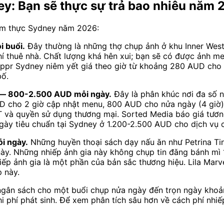
ey: Bạn sẽ thực sự trả bao nhiêu năm
 ẩm thực Sydney năm 2026:
i buổi.
Đây thường là những thợ chụp ảnh ở khu Inner Wes
 phí thuê nhà. Chất lượng khá hên xui; bạn sẽ có được ảnh
appr Sydney niêm yết giá theo giờ từ khoảng 280 AUD cho
bố.
y — 800-2.500 AUD mỗi ngày.
Đây là phân khúc nơi đa số 
UD cho 2 giờ cập nhật menu, 800 AUD cho nửa ngày (4 giờ)
và quyền sử dụng thương mại. Sorted Media báo giá tương
gày tiêu chuẩn tại Sydney ở 1.200-2.500 AUD cho dịch vụ 
i ngày.
Những huyền thoại sách dạy nấu ăn như Petrina Tin
ày. Những nhiếp ảnh gia này không chụp tin đăng bánh mì
hiếp ảnh gia là một phần của bản sắc thương hiệu. Lila Mar
 này.
n ngân sách cho một buổi chụp nửa ngày đến trọn ngày kho
phí phát sinh. Để xem phân tích sâu hơn về cách phí nhiếp 