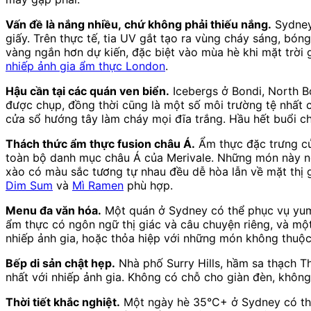
Vấn đề là nắng nhiều, chứ không phải thiếu nắng.
Sydney 
giấy. Trên thực tế, tia UV gắt tạo ra vùng cháy sáng, bón
vàng ngắn hơn dự kiến, đặc biệt vào mùa hè khi mặt trời 
nhiếp ảnh gia ẩm thực London
.
Hậu cần tại các quán ven biển.
Icebergs ở Bondi, North B
được chụp, đồng thời cũng là một số môi trường tệ nhất c
cửa sổ hướng tây làm cháy mọi đĩa trắng. Hầu hết buổi ch
Thách thức ẩm thực fusion châu Á.
Ẩm thực đặc trưng củ
toàn bộ danh mục châu Á của Merivale. Những món này nổ
xào có màu sắc tương tự nhau đều dễ hòa lẫn về mặt thị 
Dim Sum
và
Mì Ramen
phù hợp.
Menu đa văn hóa.
Một quán ở Sydney có thể phục vụ yum c
ẩm thực có ngôn ngữ thị giác và câu chuyện riêng, và mộ
nhiếp ảnh gia, hoặc thỏa hiệp với những món không thuộ
Bếp di sản chật hẹp.
Nhà phố Surry Hills, hầm sa thạch T
nhất với nhiếp ảnh gia. Không có chỗ cho giàn đèn, khôn
Thời tiết khắc nghiệt.
Một ngày hè 35°C+ ở Sydney có thể l