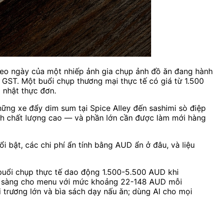
eo ngày của một nhiếp ảnh gia chụp ảnh đồ ăn đang hành
 GST. Một buổi chụp thương mại thực tế có giá từ 1.500
 nhật thực đơn.
ững xe đẩy dim sum tại Spice Alley đến sashimi sò điệp
ảnh chất lượng cao — và phần lớn cần được làm mới hàng
i bật, các chi phí ẩn tính bằng AUD ẩn ở đâu, và liệu
buổi chụp thực tế dao động 1.500-5.500 AUD khi
sẵn sàng cho menu với mức khoảng 22-148 AUD mỗi
 trương lớn và bìa sách dạy nấu ăn; dùng AI cho mọi