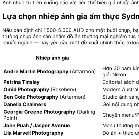
Ảnh chụp từ trên xuống các vật liệu thể hiện giá nhiếp ản
Lựa chọn nhiếp ảnh gia ẩm thực Sydne
Nếu bạn định chi 1.500-5.000 AUD cho một buổi chụp, bạ
trường chụp ảnh sản phẩm đồ ăn thương mại nghiêm túc củ
chuẩn ngành — hãy yêu cầu một đề xuất chính thức trước 
Nhiếp ảnh gia
Hơn 30 năm kin
Andre Martin Photography
(Artarmon)
giải Nikon
Petrina Tinslay
Editorial sách 
Omid Photography
(Rosebery)
Modern Austral
Ben Cole Photography
(Artarmon)
Studio ánh sáng
Danella Chalmers
Gói nội dung n
Georgie Greene Photography
(Darling
Chuyên menu/PO
Point)
John Puah / Jasper Avenue
Menu thương mạ
Lila Marvell Photography
Đồ ăn + thức u