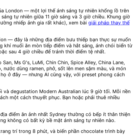
ủa London — một lợi thế ánh sáng tự nhiên khổng lồ trên
sáng tự nhiên giữa 11 giờ sáng và 3 giờ chiều. Khung giờ
rường nhiếp ảnh gia rất khác), xem bài
giải pháp thay thế
lion — đây là những địa điểm bưu thiếp bạn thực sự muốn
g khí muối ăn mòn tiếp điểm và hắt sáng, ánh chói biển từ
ặc sau 4 giờ chiều để tránh thời điểm tệ nhất.
n, Ms G's, LuMi, Chin Chin, Spice Alley, China Lane,
o, nước dùng ramen, phở, sốt lên men sậm màu, và món
a họ ở đây — nhưng AI cũng vậy, với preset phong cách
và degustation Modern Australian lúc 9 giờ tối. Mỗi nền
cách một cách thuyết phục. Bạn hoặc phải thuê nhiều
địa điểm ăn ảnh nhất Sydney thường có bếp ít thân thiện
ờng không có bất kỳ bề mặt ánh sáng tự nhiên nào.
ng trí trong 8 phút, và biến phần chocolate trình bày