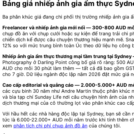
Bảng giá nhiếp ảnh gia ẩm thực Sydn
Ba phân khúc giá đang chi phối thị trường nhiếp ảnh gia
Freelancer và nhiếp ảnh gia mới nổi — 300-800 AUD mỗ
chụp đồ ăn với chụp cưới hoặc sự kiện để trang trải chi
chiến dịch kể được câu chuyện thương hiệu mạnh mẽ. Sn
12% so với mức trung bình toàn Úc theo dữ liệu họ công 
Nhiếp ảnh gia ẩm thực thương mại tầm trung tại Sydne
Photography ở Darling Point công bố giá rõ ràng: 500 A
AUD cho mỗi 30 phút làm thêm — tất cả đã bao gồm GST 
cho 7 giờ. Dữ liệu ngành độc lập năm 2026 đặt mức giá n
Cao cấp editorial và quảng cáo — 2.000-5.000+ AUD mỗ
các cựu binh 30 năm như Andre Martin thuộc phân khúc n
và bìa tạp chí Sunday Life nơi câu chuyện hình ảnh của n
dịch thương mại của cô thường lọt vào phân khúc cao cấp
Với hầu hết các nhà hàng độc lập tại Sydney, bạn sẽ cầ
tức là 6.000-22.000+ AUD mỗi năm trước khi tính thêm chi 
xem
phân tích chi phí chụp ảnh đồ ăn
của chúng tôi.