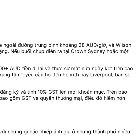
 xe ngoài đường trung bình khoảng 28 AUD/giờ, và Wilson
nặng. Nếu buổi chụp diễn ra tại Crown Sydney hoặc một
0+ AUD tiền đi lại và thực sự mất nửa ngày kẹt trên cao
rung tâm"; yêu cầu họ đến Penrith hay Liverpool, bạn sẽ
 đăng ký và tính 10% GST lên mọi khoản mục. Trên báo
ã bao gồm GST và quyền thương mại, điều đó hiếm hơn
ới những gì các nhiếp ảnh gia ở những thành phố nhiều