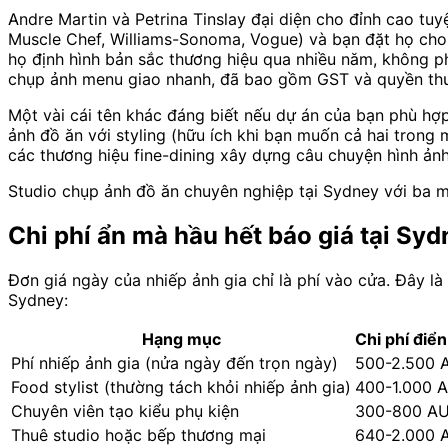
Andre Martin và Petrina Tinslay đại diện cho đỉnh cao tuy
Muscle Chef, Williams-Sonoma, Vogue) và bạn đặt họ cho
họ định hình bản sắc thương hiệu qua nhiều năm, không p
chụp ảnh menu giao nhanh, đã bao gồm GST và quyền thươ
Một vài cái tên khác đáng biết nếu dự án của bạn phù hợ
ảnh đồ ăn với styling (hữu ích khi bạn muốn cả hai trong
các thương hiệu fine-dining xây dựng câu chuyện hình ản
Studio chụp ảnh đồ ăn chuyên nghiệp tại Sydney với ba 
Chi phí ẩn mà hầu hết báo giá tại S
Đơn giá ngày của nhiếp ảnh gia chỉ là phí vào cửa. Đây l
Sydney:
Hạng mục
Chi phí điể
Phí nhiếp ảnh gia (nửa ngày đến trọn ngày)
500-2.500 
Food stylist (thường tách khỏi nhiếp ảnh gia)
400-1.000 
Chuyên viên tạo kiểu phụ kiện
300-800 A
Thuê studio hoặc bếp thương mại
640-2.000 