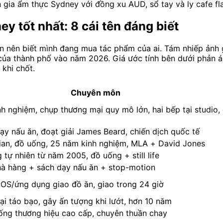
h gia ẩm thực Sydney với đồng xu AUD, sổ tay và ly cafe fl
y tốt nhất: 8 cái tên đáng biết
n nên biết mình đang mua tác phẩm của ai. Tám nhiếp ảnh 
a thành phố vào năm 2026. Giá ước tính bên dưới phản ánh
khi chốt.
Chuyên môn
h nghiệm, chụp thương mại quy mô lớn, hai bếp tại studio,
dạy nấu ăn, đoạt giải James Beard, chiến dịch quốc tế
ian, đồ uống, 25 năm kinh nghiệm, MLA + David Jones
 tự nhiên từ năm 2005, đồ uống + still life
hà hàng + sách dạy nấu ăn + stop-motion
S/ứng dụng giao đồ ăn, giao trong 24 giờ
i táo bạo, gây ấn tượng khi lướt, hơn 10 năm
ống thương hiệu cao cấp, chuyên thuần chay