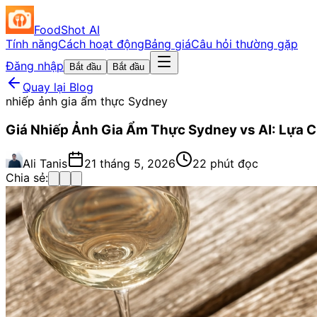
FoodShot AI
Tính năng
Cách hoạt động
Bảng giá
Câu hỏi thường gặp
Đăng nhập
Bắt đầu
Bắt đầu
Quay lại Blog
nhiếp ảnh gia ẩm thực Sydney
Giá Nhiếp Ảnh Gia Ẩm Thực Sydney vs AI: Lựa
Ali Tanis
21 tháng 5, 2026
22 phút đọc
Chia sẻ: