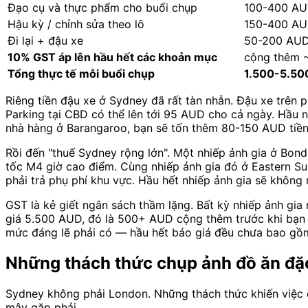
Đạo cụ và thực phẩm cho buổi chụp
100-400 A
Hậu kỳ / chỉnh sửa theo lô
150-400 A
Đi lại + đậu xe
50-200 AUD
10% GST áp lên hầu hết các khoản mục
cộng thêm 
Tổng thực tế mỗi buổi chụp
1.500-5.5
Riêng tiền đậu xe ở Sydney đã rất tàn nhẫn. Đậu xe trên
Parking tại CBD có thể lên tới 95 AUD cho cả ngày. Hầu 
nhà hàng ở Barangaroo, bạn sẽ tốn thêm 80-150 AUD tiền
Rồi đến "thuế Sydney rộng lớn". Một nhiếp ảnh gia ở Bon
tốc M4 giờ cao điểm. Cùng nhiếp ảnh gia đó ở Eastern Sub
phải trả phụ phí khu vực. Hầu hết nhiếp ảnh gia sẽ không 
GST là kẻ giết ngân sách thầm lặng. Bất kỳ nhiếp ảnh gi
giá 5.500 AUD, đó là 500+ AUD cộng thêm trước khi bạn 
mức đáng lẽ phải có — hầu hết báo giá đều chưa bao gồm 
Những thách thức chụp ảnh đồ ăn đặ
Sydney không phải London. Những thách thức khiến việc c
mây gặp phải.