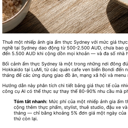
Thuê một nhiếp ảnh gia ẩm thực Sydney với mức giá thực
nghề tại Sydney dao động từ 500-2.500 AUD, chưa bao gồm
đến 5.500 AUD khi cộng dồn mọi khoản — và đa số nhà h
Bối cảnh ẩm thực Sydney là một trong những nơi đông đúc
Hokkaido tại LuMi, từ các quán cafe ven biển Bondi đến
tháng để các ứng dụng giao đồ ăn, mạng xã hội và menu 
Hướng dẫn này phân tích chi tiết bảng giá thực tế của nhi
công cụ AI có thể thực sự thay thế 80-90% nhu cầu mà ph
Tóm tắt nhanh:
Mức phí của một nhiếp ảnh gia ẩm t
cộng thêm thực phẩm, stylist, thuê studio, đậu xe
tháng — chỉ bằng khoảng 5% đơn giá một ngày của mộ
thứ còn lại.