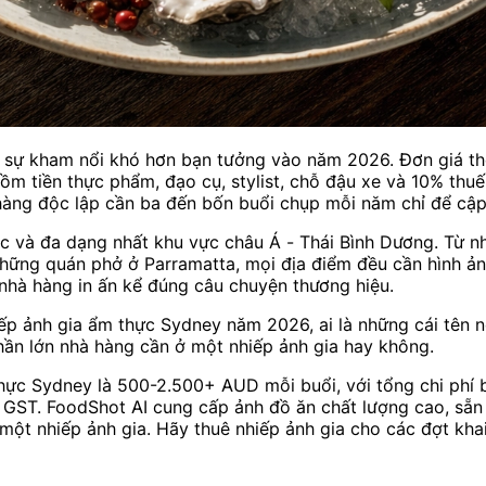
 sự kham nổi khó hơn bạn tưởng vào năm 2026. Đơn giá th
 tiền thực phẩm, đạo cụ, stylist, chỗ đậu xe và 10% thuế
àng độc lập cần ba đến bốn buổi chụp mỗi năm chỉ để cập
 và đa dạng nhất khu vực châu Á - Thái Bình Dương. Từ nh
 những quán phở ở Parramatta, mọi địa điểm đều cần hình 
nhà hàng in ấn kể đúng câu chuyện thương hiệu.
ếp ảnh gia ẩm thực Sydney năm 2026, ai là những cái tên nổ
ần lớn nhà hàng cần ở một nhiếp ảnh gia hay không.
hực Sydney là 500-2.500+ AUD mỗi buổi, với tổng chi phí 
 và GST. FoodShot AI cung cấp ảnh đồ ăn chất lượng cao, 
t nhiếp ảnh gia. Hãy thuê nhiếp ảnh gia cho các đợt khai