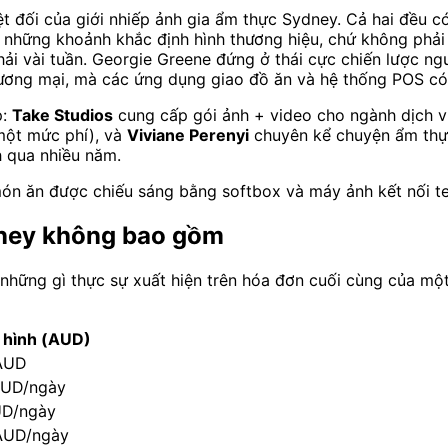
ệt đối của giới nhiếp ảnh gia ẩm thực Sydney. Cả hai đều c
 những khoảnh khắc định hình thương hiệu, chứ không phả
hải vài tuần. Georgie Greene đứng ở thái cực chiến lược n
ng mại, mà các ứng dụng giao đồ ăn và hệ thống POS có t
p:
Take Studios
cung cấp gói ảnh + video cho ngành dịch vụ
 một mức phí), và
Viviane Perenyi
chuyên kể chuyện ẩm thự
h qua nhiều năm.
món ăn được chiếu sáng bằng softbox và máy ảnh kết nối t
ydney không bao gồm
à những gì thực sự xuất hiện trên hóa đơn cuối cùng của mộ
n hình (AUD)
AUD
AUD/ngày
UD/ngày
AUD/ngày